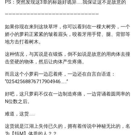
PS：突然发现这3章的标题好诡异……我保证这不是故意的
——————————————————————————
如果你现在来到这块草坪，你可以看到在一棵大树旁，一个
娇小的萝莉正紧紧的皱着眉头，咬着牙用手臂、腿、背部等
地方击打着树木。
这种情况，与其说是在锻炼，倒不如说是故意的用肉体去撞
击坚硬的物体，然后让肉体产生疼痛。
而且这个小萝莉一边忍着疼，一边还在自言自语道：
“02542568876717904946……”
好吧，这只萝莉不仅在一边制造疼痛，一边背诵着圆周率的
N位数之后。
难道，这货……
这货就是江湖上失传已久的，拥有着传说中神秘无比的，名
为【抖M】体质的人？？