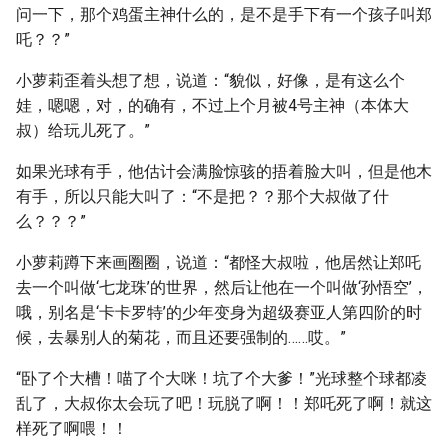
问一下，那个鸡蛋主神什么的，是不是手下有一个孩子叫郑
吒？？”
小萝莉歪着头想了想，说道：“貌似，好像，是有这么个
娃，嗯嗯，对，的确有，不过上个月被4号主神（本体大
叔）给玩儿死了。”
如果光球有手，他估计会满脸惊骇的捂着脸大叫，但是他木
有手，所以只能大叫了：“不是把？？那个大叔做了什
么？？？”
小萝莉蹲下来画圈圈，说道：“都怪大叔啦，他居然让郑吒
去一个叫做‘七龙珠’的世界，然后让他在一个叫做‘孙悟空’，
哦，别名是‘卡卡罗特’的少年变身为超级赛亚人第四阶的时
候，去暴别人的菊花，而且还要强制的……哎。”
“卧了个大槽！喵了个大咪！坑了个大爹！”光球整个球都凌
乱了，大叔你太会玩了吧！玩脱了啊！！郑吒死了啊！就这
样死了啊喂！！