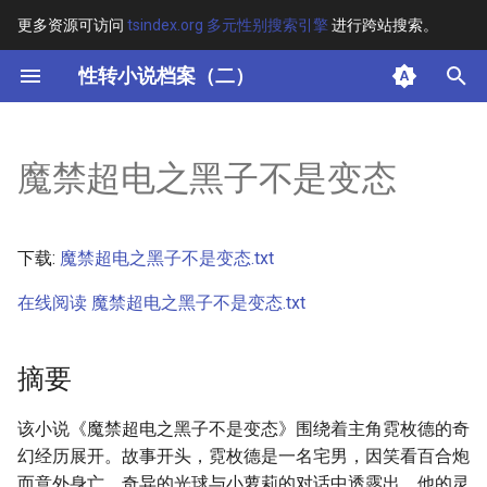
更多资源可访问
tsindex.org 多元性别搜索引擎
进行跨站搜索。
键
性转小说档案（二）
入
摘要
以
魔禁超电之黑子不是变态
开
其他信息
始
正文
下载:
魔禁超电之黑子不是变态.txt
搜
在线阅读 魔禁超电之黑子不是变态.txt
索
摘要
该小说《魔禁超电之黑子不是变态》围绕着主角霓枚德的奇
幻经历展开。故事开头，霓枚德是一名宅男，因笑看百合炮
而意外身亡。奇异的光球与小萝莉的对话中透露出，他的灵