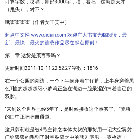
计算字数，哎哟，刚好3000字，啧，看吧，这就是天才
（甩头），对不？
哦霍霍霍霍（作者女王笑中）
起点中文网 www.qidian.com 欢迎广大书友光临阅读，最
新、最快、最火的连载作品尽在起点原创！
第二章 这货是预言帝吗？
更新时间2011-10-11 22:52:27 字数：1816
在一个公园的湖边，一个下半身穿着牛仔裤，上半身穿着黑
色T恤的超超超级小萝莉正坐在湖边一脸呆涩的捧着自己的
双脸。
“来到这个世界已经5年了，是时候接收这个事实了。”萝莉
的口中正喃喃自语道。
这只萝莉就是被4号主神之本体大叔的那货用一记大空翼射
门给狠狠的踢到了时空裂缝之中的悲剧宅男——霓枚德！