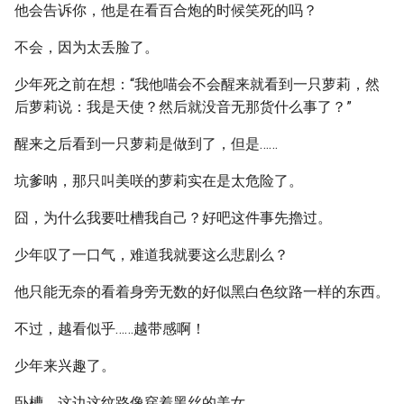
他会告诉你，他是在看百合炮的时候笑死的吗？
不会，因为太丢脸了。
少年死之前在想：“我他喵会不会醒来就看到一只萝莉，然
后萝莉说：我是天使？然后就没音无那货什么事了？”
醒来之后看到一只萝莉是做到了，但是……
坑爹呐，那只叫美咲的萝莉实在是太危险了。
囧，为什么我要吐槽我自己？好吧这件事先擼过。
少年叹了一口气，难道我就要这么悲剧么？
他只能无奈的看着身旁无数的好似黑白色纹路一样的东西。
不过，越看似乎……越带感啊！
少年来兴趣了。
卧槽，这边这纹路像穿着黑丝的美女。