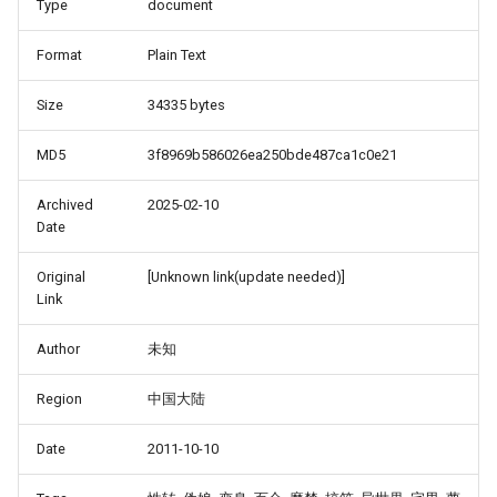
Type
document
Format
Plain Text
Size
34335 bytes
MD5
3f8969b586026ea250bde487ca1c0e21
Archived
2025-02-10
Date
Original
[Unknown link(update needed)]
Link
Author
未知
Region
中国大陆
Date
2011-10-10