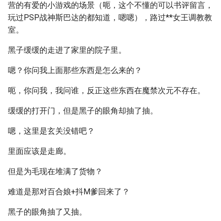
营的有爱的小游戏的场景（呃，这个不懂的可以书评留言，
玩过PSP战神斯巴达的都知道，嗯嗯），路过**女王调教教
室。
黑子缓缓的走进了家里的院子里。
嗯？你问我上面那些东西是怎么来的？
呃，你问我，我问谁，反正这些东西在魔禁次元不存在。
缓缓的打开门，但是黑子的眼角却抽了抽。
嗯，这里是玄关没错吧？
里面应该是走廊。
但是为毛现在堆满了货物？
难道是那对百合娘+抖M爹回来了？
黑子的眼角抽了又抽。