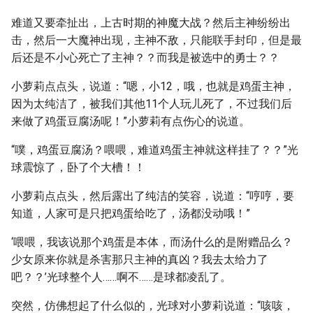
难道又要牵扯出，上古时期的神魔大战？然后主神纷纷出
击，然后一大魔神出现，主神不敌，只能联手封印，但是最
后还是不小心死亡了主神？？而我是被选中的勇士？？
小萝莉点点头，说道：“嗯，小12，哦，也就是鸡蛋主神，
因为太纯洁了，被我们其他11个人玩儿死了，不过我们后
来做了鸡蛋豆腐汤呢！”小萝莉有点伤心的说道。
“噗，鸡蛋豆腐汤？喂喂，难道鸡蛋主神就这样挂了？？”光
球震惊了，卧了个大槽！！
小萝莉点点头，然后露出了纯洁的笑容，说道：“哼哼，要
知道，人家可是只把鸡蛋给吃了，汤都没动哦！”
‘喂喂，我该说那个鸡蛋是本体，而汤什么的是附赠品么？
少女原来你就是杀害那只主神的真凶？我去太给力了
吧？？’光球整个人……啊不……是球都凌乱了。
突然，仿佛想起了什么似的，光球对小萝莉说道：“咳咳，