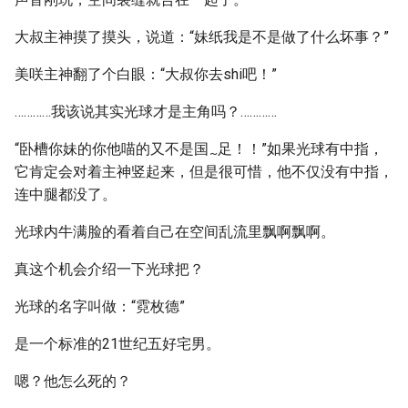
大叔主神摸了摸头，说道：“妹纸我是不是做了什么坏事？”
美咲主神翻了个白眼：“大叔你去shi吧！”
…………我该说其实光球才是主角吗？…………
“卧槽你妹的你他喵的又不是国
足！！”如果光球有中指，
~
它肯定会对着主神竖起来，但是很可惜，他不仅没有中指，
连中腿都没了。
光球内牛满脸的看着自己在空间乱流里飘啊飘啊。
真这个机会介绍一下光球把？
光球的名字叫做：“霓枚德”
是一个标准的21世纪五好宅男。
嗯？他怎么死的？