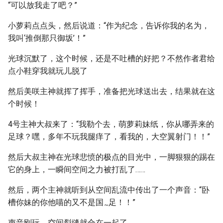
“可以放我走了吧？”
小萝莉点点头，然后说道：“作为纪念，告诉你我的名为，
我叫‘推倒那只御坂’！”
光球沉默了，这个时候，还是不吐槽的好把？不然作者君给
点小鞋穿我就玩儿脱了
然后美咲主神就挥了挥手，准备把光球送出去，结果就在这
个时候！
4号主神大叔来了：“我勒个去，萌萝莉妹纸，你从哪弄来的
足球？嘿，多年不玩我腿痒了，看我的，大空翼射门！！”
然后大叔主神在光球悲愤的极点的目光中，一脚狠狠的踢在
它的身上，一瞬间空间之力被打乱了……
然后，两个主神就听到从空间乱流中传出了一个声音：“卧
槽你妹的你他喵的又不是国
足！！”
~
声音刚玩，空间裂缝就合在一起了。