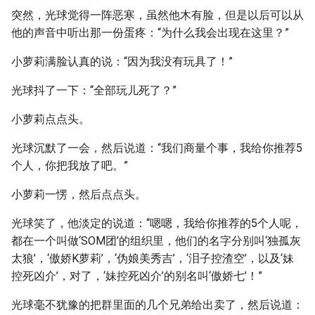
突然，光球觉得一阵恶寒，虽然他木有脸，但是以后可以从
他的声音中听出那一份蛋疼：“为什么我会出现在这里？”
小萝莉满脸认真的说：“因为我没有玩具了！”
光球抖了一下：“全部玩儿死了？”
小萝莉点点头。
光球沉默了一会，然后说道：“我们商量个事，我给你推荐5
个人，你把我放了吧。”
小萝莉一愣，然后点点头。
光球笑了，他淡定的说道：“嗯嗯，我给你推荐的5个人呢，
都在一个叫做‘SOM团’的组织里，他们的名字分别叫‘独孤灰
太狼’，‘傲娇K萝莉’，‘伪娘美秀吉’，‘泪子控渣空’，以及‘妹
控死凶介’，对了，‘妹控死凶介’的别名叫‘傲娇七’！”
光球毫不犹豫的把群里面的几个兄弟给出卖了，然后说道：