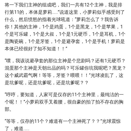
将一下我们主神的组成吧，我们一共有12个主神，我是排
行第11的，本体是萝莉……”说道这里，小萝莉似乎感受到了
什么，然后愤怒的指着光球吼道：“萝莉怎么了？我告诉
你！其他的主神，1个是鸡蛋，1个是黑龙，1个是苹果，1
个是可乐罐，1个是大叔，1个是1元硬币，1个是耳机，1个
是陶瓷碗，1个是牙签，1个是避孕套，1个是手机！萝莉是
本体已经很好了知不知道！！”
“噗，我该说避孕套的那位主神是个悲剧吗？还有1元硬币？
混蛋那个主神是天朝出品的吗？可乐罐你坑我呢吧？黑龙？
这个威武霸气啊！等等，牙签？喂喂！！”光球凌乱了，这
是坑爹呢，还是坑爹呢，还是坑爹呢？？
“哼哼，要知道，人家可是仅存的11个主神里，最纯洁的一
个呢！！”小萝莉双手叉着腰，很自豪的拍了拍不存在的胸
部。
“等等，仅存的11个？难道有一个主神死了？？”光球震惊
了，难道……