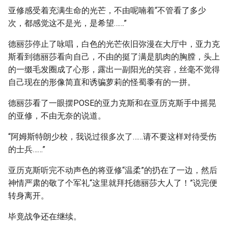
亚修感受着充满生命的光芒，不由呢喃着“不管看了多少
次，都感觉这不是光，是希望……”
德丽莎停止了咏唱，白色的光芒依旧弥漫在大厅中，亚力克
斯看到德丽莎看向自己，不由的挺了满是肌肉的胸膛，头上
的一缀毛发圈成了心形，露出一副阳光的笑容，丝毫不觉得
自己现在的形像简直和诱骗萝莉的怪蜀黍有的一拼。
德丽莎看了一眼摆POSE的亚力克斯和在亚历克斯手中摇晃
的亚修，不由无奈的说道。
“阿姆斯特朗少校，我说过很多次了……请不要这样对待受伤
的士兵……”
亚历克斯听完不动声色的将亚修“温柔”的扔在了一边，然后
神情严肃的敬了个军礼“这里就拜托德丽莎大人了！”说完便
转身离开。
毕竟战争还在继续。