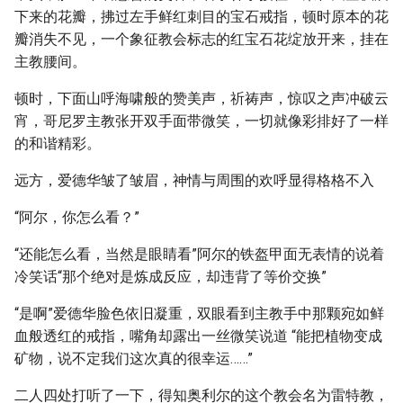
下来的花瓣，拂过左手鲜红刺目的宝石戒指，顿时原本的花
瓣消失不见，一个象征教会标志的红宝石花绽放开来，挂在
主教腰间。
顿时，下面山呼海啸般的赞美声，祈祷声，惊叹之声冲破云
宵，哥尼罗主教张开双手面带微笑，一切就像彩排好了一样
的和谐精彩。
远方，爱德华皱了皱眉，神情与周围的欢呼显得格格不入
“阿尔，你怎么看？”
“还能怎么看，当然是眼睛看”阿尔的铁盔甲面无表情的说着
冷笑话“那个绝对是炼成反应，却违背了等价交换”
“是啊”爱德华脸色依旧凝重，双眼看到主教手中那颗宛如鲜
血般透红的戒指，嘴角却露出一丝微笑说道 “能把植物变成
矿物，说不定我们这次真的很幸运……”
二人四处打听了一下，得知奥利尔的这个教会名为雷特教，