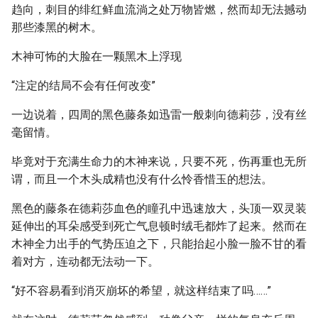
趋向，刺目的绯红鲜血流淌之处万物皆燃，然而却无法撼动
那些漆黑的树木。
木神可怖的大脸在一颗黑木上浮现
“注定的结局不会有任何改变”
一边说着，四周的黑色藤条如迅雷一般刺向德莉莎，没有丝
毫留情。
毕竟对于充满生命力的木神来说，只要不死，伤再重也无所
谓，而且一个木头成精也没有什么怜香惜玉的想法。
黑色的藤条在德莉莎血色的瞳孔中迅速放大，头顶一双灵装
延伸出的耳朵感受到死亡气息顿时绒毛都炸了起来。然而在
木神全力出手的气势压迫之下，只能抬起小脸一脸不甘的看
着对方，连动都无法动一下。
“好不容易看到消灭崩坏的希望，就这样结束了吗……”