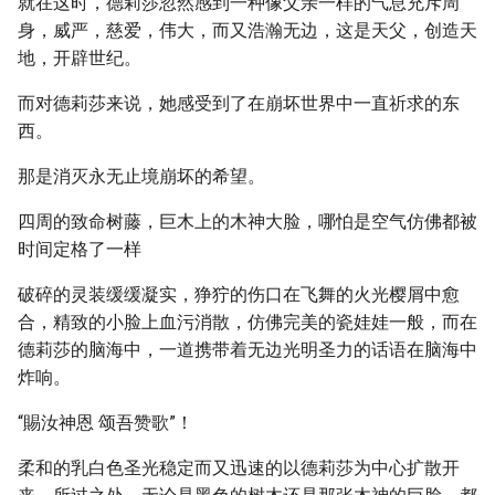
就在这时，德莉莎忽然感到一种像父亲一样的气息充斥周
身，威严，慈爱，伟大，而又浩瀚无边，这是天父，创造天
地，开辟世纪。
而对德莉莎来说，她感受到了在崩坏世界中一直祈求的东
西。
那是消灭永无止境崩坏的希望。
四周的致命树藤，巨木上的木神大脸，哪怕是空气仿佛都被
时间定格了一样
破碎的灵装缓缓凝实，狰狞的伤口在飞舞的火光樱屑中愈
合，精致的小脸上血污消散，仿佛完美的瓷娃娃一般，而在
德莉莎的脑海中，一道携带着无边光明圣力的话语在脑海中
炸响。
“賜汝神恩 颂吾赞歌”！
柔和的乳白色圣光稳定而又迅速的以德莉莎为中心扩散开