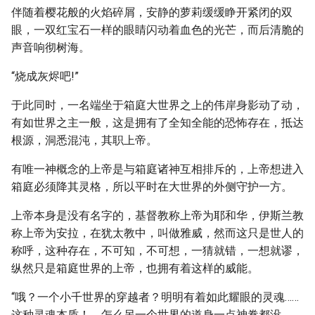
伴随着樱花般的火焰碎屑，安静的萝莉缓缓睁开紧闭的双
眼，一双红宝石一样的眼睛闪动着血色的光芒，而后清脆的
声音响彻树海。
“烧成灰烬吧!”
于此同时，一名端坐于箱庭大世界之上的伟岸身影动了动，
有如世界之主一般，这是拥有了全知全能的恐怖存在，抵达
根源，洞悉混沌，其职上帝。
有唯一神概念的上帝是与箱庭诸神互相排斥的，上帝想进入
箱庭必须降其灵格，所以平时在大世界的外侧守护一方。
上帝本身是没有名字的，基督教称上帝为耶和华，伊斯兰教
称上帝为安拉，在犹太教中，叫做雅威，然而这只是世人的
称呼，这种存在，不可知，不可想，一猜就错，一想就谬，
纵然只是箱庭世界的上帝，也拥有着这样的威能。
“哦？一个小千世界的穿越者？明明有着如此耀眼的灵魂……
这种灵魂本质！，怎么另一个世界的道身一点神眷都没