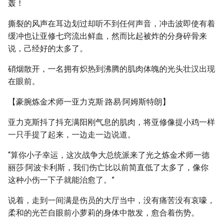
轰！
撕裂的风声在耳边划过却听不到任何声音，冲击波即使有着
缓冲也让亚修七窍流出鲜血，然而比起被炸的分身碎骨来
说，己经好的太多了。
硝烟散开，一名拥有炽热到沸腾的肌肉体魄的光头壮汉出现
在眼前。
【豪腕炼金术师一亚力克斯·路易·阿姆斯特朗】
亚力克斯抖了抖充满阳刚气息的肌肉，将亚修像提小鸡一样
一只手提了起来，一边走一边说道。
“算你小子幸运，这次战争大总统派来了光之炼金术师一德
丽莎·阿波卡利斯，我们伤亡比以前简直低了太多了，像你
这种小伤一下子就能治愈了。”
说着，走到一间满是伤员的大厅当中，没有痛苦没有哀嚎，
柔和的光芒自眼前小萝莉的身体中散发，愈合着伤势。