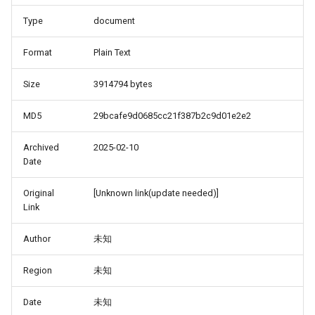
Type
document
Format
Plain Text
Size
3914794 bytes
MD5
29bcafe9d0685cc21f387b2c9d01e2e2
Archived
2025-02-10
Date
Original
[Unknown link(update needed)]
Link
Author
未知
Region
未知
Date
未知