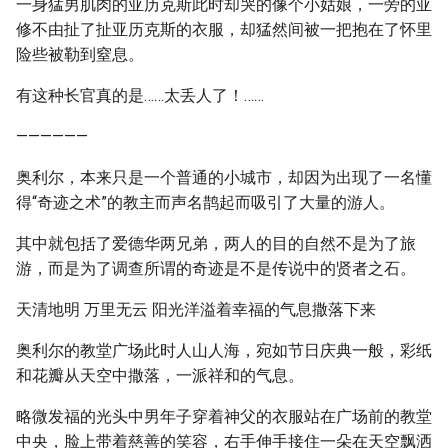
一身猛男肌肉的亚历克斯此时却哭的像个小姑娘，一旁的亚
修不由扯了扯亚历克斯的衣服，却猛然间被一把抱在了怀里
险些被勒到窒息。
有这种长官真的是……太丢人了！……
——————
奥利尔，本来只是一个普通的小城市，却因为出现了一名懂
得“奇迹之术”的教主而声名鹊起而吸引了大量的游人。
其中就包括了爱德华两兄弟，两人的目的自然不是为了旅
游，而是为了调查所谓的奇迹是不是传说中的贤者之石。
天清地明 万里无云 阳光洋溢着幸福的气息撒落下来
奥利尔的教堂广场此时人山人海，宛如节日庆典一般，彩纸
和花瓣从天空中撒落，一派祥和的气息。
略微发福的光头中男年子穿着神父的衣服站在广场前的教堂
中央，脸上带着慈善的笑容，右手伸手接住一朵在天空飘洒