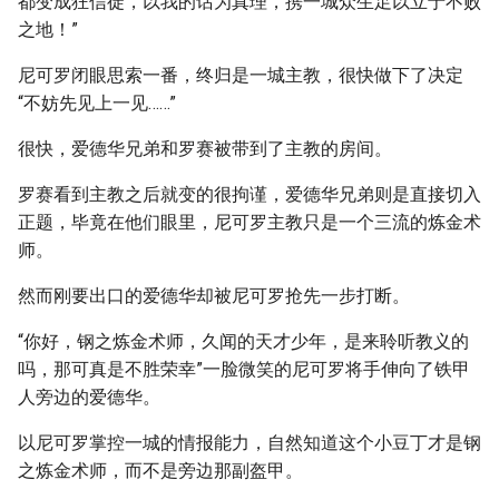
都变成狂信徒，以我的话为真理，携一城众生足以立于不败
之地！”
尼可罗闭眼思索一番，终归是一城主教，很快做下了决定
“不妨先见上一见……”
很快，爱德华兄弟和罗赛被带到了主教的房间。
罗赛看到主教之后就变的很拘谨，爱德华兄弟则是直接切入
正题，毕竟在他们眼里，尼可罗主教只是一个三流的炼金术
师。
然而刚要出口的爱德华却被尼可罗抢先一步打断。
“你好，钢之炼金术师，久闻的天才少年，是来聆听教义的
吗，那可真是不胜荣幸”一脸微笑的尼可罗将手伸向了铁甲
人旁边的爱德华。
以尼可罗掌控一城的情报能力，自然知道这个小豆丁才是钢
之炼金术师，而不是旁边那副盔甲。