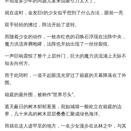
不知道多少年的问题儿童来说吸引力太大了。
就在这时，金发巨r的少女似乎想到了什么办法，眼前一亮
双手轻轻的拂过，阵法开始了逆转。
而随着少女的动作，一枚赤红色的召唤石浮现在法阵中央，
魔力洪流奔腾咆哮，法阵也开始出现了一丝丝裂痕。
一声巨响震惊了整个上层外门，巨大的魔力洪流涌上天际不
知去向何方。
而于此同时，一道不起眼流光穿过了箱庭的天幕降落在了外
围。
箱庭的最外围，被称作“世界尽头”。
遮天蔽日的树木郁郁葱葱，宛如城墙一般屹立在箱庭的边
界，几十米高的树木层层叠叠汇聚成绿色海洋。
而就在这人迹罕至的地方，一名少女漫步在丛林之中，与其