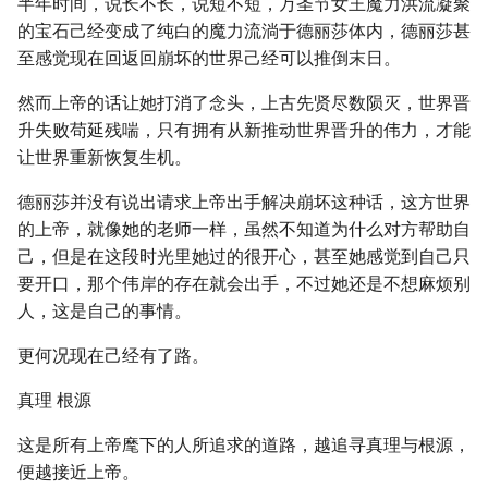
半年时间，说长不长，说短不短，万圣节女王魔力洪流凝聚
的宝石己经变成了纯白的魔力流淌于德丽莎体内，德丽莎甚
至感觉现在回返回崩坏的世界己经可以推倒末日。
然而上帝的话让她打消了念头，上古先贤尽数陨灭，世界晋
升失败苟延残喘，只有拥有从新推动世界晋升的伟力，才能
让世界重新恢复生机。
德丽莎并没有说出请求上帝出手解决崩坏这种话，这方世界
的上帝，就像她的老师一样，虽然不知道为什么对方帮助自
己，但是在这段时光里她过的很开心，甚至她感觉到自己只
要开口，那个伟岸的存在就会出手，不过她还是不想麻烦别
人，这是自己的事情。
更何况现在己经有了路。
真理 根源
这是所有上帝麾下的人所追求的道路，越追寻真理与根源，
便越接近上帝。