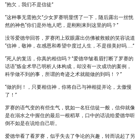
“抱欠，我们不是信徒”
“这种事无需抱欠”少女罗赛明显愣了一下，随后露出一丝恍
然的神色“你们是外地人吧，是刚刚来到这里的吗？”
没等爱德华回答，罗赛闭上双眼露出仿佛被救赎的笑容说道
“信神，敬神，在感恩和希望中度过人生，不是很美好吗……”
“死人的复活，你真的相信吗？”爱德华皱着眉打断了罗赛的
话语“炼金术早己明析人体构成，却没有一次成功的案例，
科学做不到的事，所谓的奇迹之术就能做的到吗！？”
“做的到！，只要相信神，你将自己与神相提并论，太傲慢
了！”
罗赛的语气变的有些生气，犹如一名狂信徒一般，信仰就像
是在溺水之中握住的最后一根稻草，口中的话说给爱德华听
倒不如是在说给自己听。
爱德华看了看罗赛，似乎失去了争论的兴趣，转而说起了另