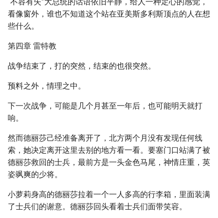
“不容有失”大总统的话语依旧平静，给人一种定心的感觉，
看像窗外，谁也不知道这个站在亚美斯多利斯顶点的人在想
些什么。
第四章 雷特教
战争结束了，打的突然，结束的也很突然。
预料之外，情理之中。
下一次战争，可能是几个月甚至一年后，也可能明天就打
响。
然而德丽莎己经准备离开了，北方两个月没有发现任何线
索，她决定离开这里去别的地方看一看。要塞门口站满了被
德丽莎救回的士兵，最前方是一头金色马尾，神情庄重，英
姿飒爽的少将。
小萝莉身高的德丽莎拉着一个一人多高的行李箱，里面装满
了士兵们的谢意。德丽莎回头看着士兵们面带笑容。