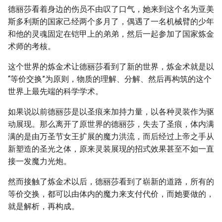
德丽莎看着身边的伤员不由叹了口气，她来到这个名为亚美
斯多利斯的国家己经两个多月了，偶遇了一名机械臂的少年
和他的灵魂固定在铠甲上的弟弟，然后一起参加了国家炼金
术师的考核。
这个世界的炼金术让德丽莎看到了新的世界，炼金术就是以
“等价交换”为原则，物质的理解、分解、然后再构筑的这个
世界上最先端的科学学术。
如果说以前德丽莎是以圣痕来加持力量，以各种灵装作为驱
动展现。那么离开了原世界的德丽莎，失去了圣痕，体内满
满的是由万圣节女王扩展的魔力洪流，而后经过上帝之手从
新塑造的圣光之体，原来灵装展现的招式效果甚至不如一直
接一发魔力光炮。
然而接触了炼金术以后，德丽莎看到了崭新的道路，所有的
等价交换，都可以由体内的魔力来支付代价，而她要做的，
就是解析，再构成。