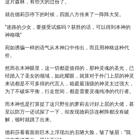
这片森林，有些大的过份了。
就在德莉莎停下的时候，四面八方传来了一阵阵大笑。
“迷路的少女，要接受试炼吗？获胜的话，可以得到本神的
神格哦”
宛如诱骗一样的语气从木神口中传出，而且用神格这种代
价。
然而在木神眼里，这一切都是值得的，那种灵魂的圣光，已
经踏入了圣女的领域，如此耀眼，就算对于外门上层的神灵
来说都是不可多得的代言人，箱庭最顶级的神灵太过强大，
为了不破坏平衡，行走世间，都是需要灵魂纯净的代行者。
而木神也是打算捉了这只野生的萝莉去讨好上层的大佬，甚
至以防万一还试探了一下，却发现德莉莎连树阵都没有破
解，顿时就跳了出来。
德莉莎看着面前巨木上浮现出的丑陋大脸，皱了皱眉：“我