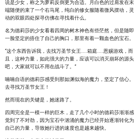
说是少女，称之为萝莉反倒更为合适。月白色的过肩发在末
端随便的束了一个右马尾，纯白的修女服随着微风摆动，灵
动的双眼四处探寻仿佛在寻找着什么。
名为德莉莎的少女看着四周的树木神色有些茫然，但是随即
一脸坚定的捂住了自己的胸口，那里有着一颗血色的宝石。
“这个东西告诉我，去找万圣节女王……箱庭……恩赐游戏，而
且，这种力量，如此强大的力量，应该可以消灭崩坏的源头
吧，大家就可以不用在战斗了。”
喃喃自语的德莉莎感受到那如渊似海的魔力，坚定了信心。
去寻找万圣节女王！
然而现在的关键是，她迷路了。
四周完全是一模一样的巨木，走了几个小时的德莉莎渐渐感
觉到了不对劲，因为宝石中汹涌的魔力已经开始逐渐转化为
自己的力量，导致她行进的速度也是越来越快。