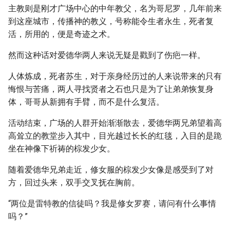
主教则是刚才广场中心的中年教父，名为哥尼罗，几年前来
到这座城市，传播神的教义，号称能令生者永生，死者复
活，所用的，便是奇迹之术。
然而这种话对爱德华两人来说无疑是戳到了伤疤一样。
人体炼成，死者苏生，对于亲身经历过的人来说带来的只有
悔恨与苦痛，两人寻找贤者之石也只是为了让弟弟恢复身
体，哥哥从新拥有手臂，而不是什么复活。
活动结束，广场的人群开始渐渐散去，爱德华两兄弟望着高
高耸立的教堂步入其中，目光越过长长的红毯，入目的是跪
坐在神像下祈祷的棕发少女。
随着爱德华兄弟走近，修女服的棕发少女像是感受到了对
方，回过头来，双手交叉抚在胸前。
“两位是雷特教的信徒吗？我是修女罗赛，请问有什么事情
吗？”