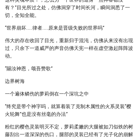
有？”目光所过之处，仿佛洞穿了时间长河，瞬间洞悉了一
切，全知全能。
“世界崩坏……律者……原来是晋级失败的世界吗”
伟大的存在收回了目光，重新归于混沌，仿佛从来没有出现
过，只余下一道威严的声音仿佛天宪一样在虚空激起阵阵波
动。
“賜汝神恩，颂吾赞歌”
边界树海
一个遍体鳞伤的萝莉倒在一个深坑之中
“终究是带个神字吗，就算着装了克制木属性的火系灵装“樱
火轮舞”也是没有丝毫的办法”
粉红的樱色灵装明灭不定，萝莉柔嫩的大腿被如刀似铁的树
藤刮出一道深深的伤口，腿部的灵装已经有了光子化的崩解