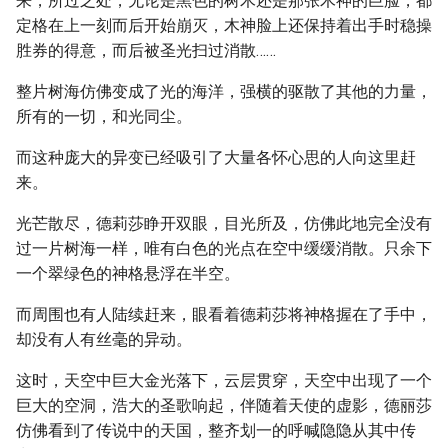
来，所过之处，无论是黑色的树木还是那张木神的巨脸，都
定格在上一刻而后开始崩灭，木神脸上还保持着出手时稳操
胜券的得意，而后被圣光扫过消散……
整片树海仿佛变成了光的海洋，强横的驱散了其他的力量，
所有的一切，和光同尘。
而这种庞大的异变已经吸引了大量各怀心思的人向这里赶
来。
光芒散尽，德莉莎睁开双眼，目光所及，仿佛此地完全没有
过一片树海一样，唯有白色的光点在空中缓缓消散。只余下
一个翠绿色的神格悬浮在半空。
而周围也有人陆续赶来，眼看着德莉莎将神格握在了手中，
却没有人有丝毫的异动。
这时，天空中巨大金光落下，云层贯穿，天空中出现了一个
巨大的空洞，浩大的圣歌响起，伴随着天使的虚影，德丽莎
仿佛看到了传说中的天国，整齐划一的呼喊隐隐从其中传