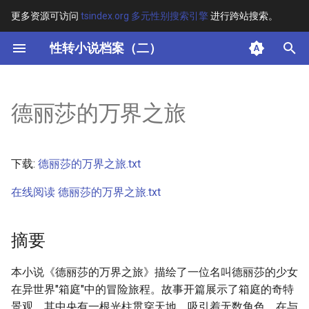
更多资源可访问
tsindex.org 多元性别搜索引擎
进行跨站搜索。
键
性转小说档案（二）
入
摘要
以
德丽莎的万界之旅
开
其他信息
始
正文
下载:
德丽莎的万界之旅.txt
搜
在线阅读 德丽莎的万界之旅.txt
索
摘要
本小说《德丽莎的万界之旅》描绘了一位名叫德丽莎的少女
在异世界"箱庭"中的冒险旅程。故事开篇展示了箱庭的奇特
景观，其中央有一根光柱贯穿天地，吸引着无数角色。在与