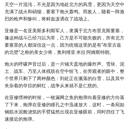
天空一片混沌，不光是因为地处北方的风雪，更因为天空中
充满了战火和硝烟，要塞下炮火轰鸣。而敌人，随着一阵激
烈的枪声和惨叫，将鲜血泼洒在了战场上。
亚修是一名亚美斯多利斯军人，隶属于北方布里克斯要塞，
像这种战斗己经习以为常，己方是不可能失败的，所有北方
要塞里的人都深信这一点，因为统领这里的是有“布里古兹
的北壁”之称的美女少将，奥利维亚·米拉·阿姆斯特朗。
炮火的呼啸声音过后，是一片铺天盖地的爆炸声。雪块、泥
土、战车、乃至人体残肢在空中纷飞，在旁观者的眼中，整
个世界只剩下了两种颜色：到处正在溅落的白雪，以及其中
夹杂着的夺目的鲜红，战争从来就不是仁慈的。
在亚修愣神的时候，一枚漏网之鱼的炮弹向着亚修的方向落
了下来，炮弹在亚修的瞳孔之中迅速放大，这时，一条宛如
钢筋水泥般浇筑的手臂猛然出现在亚修眼前，同时挡住了飞
速接近的炮弹。