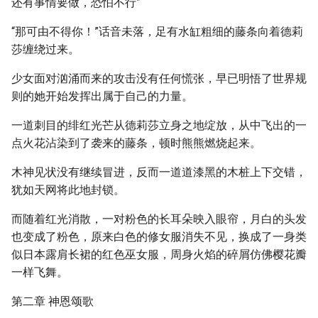
还有事情要做，恐怕不行”
“那可由不得你！”话音未落，足有水缸粗细的藤条向着德莉
莎缠绕过来。
少女面对汹涌而来的攻击没有任何慌张，早已明悟了世界规
则的她开始发挥出属于自己的力量。
一道刺目的绯红光芒从德莉莎立身之地绽放，从中飞出的一
点火花沾染到了袭来的藤条，顿时熊熊燃烧起来。
木神见状没有继续冒进，反而一道道漆黑的木桩上下交错，
犹如天网将此地封锁。
而随着红光消散，一对粉色的长耳朵映入眼帘，月白的头发
也变成了粉色，原来白色的修女服消失不见，换成了一身类
似日本露肩长裙的红色巫女服，周身火焰的碎屑仿佛樱花瓣
一样飞舞。
第二章 神恩颂歌