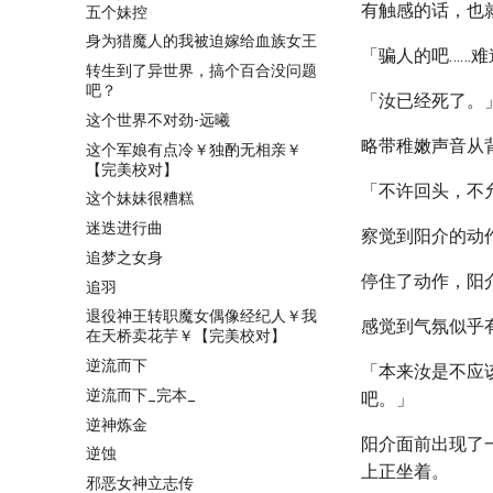
有触感的话，也就
五个妹控
身为猎魔人的我被迫嫁给血族女王
「骗人的吧……
转生到了异世界，搞个百合没问题
吧？
「汝已经死了。
这个世界不对劲-远曦
略带稚嫩声音从
这个军娘有点冷￥独酌无相亲￥
【完美校对】
「不许回头，不
这个妹妹很糟糕
迷迭进行曲
察觉到阳介的动
追梦之女身
停住了动作，阳
追羽
退役神王转职魔女偶像经纪人￥我
感觉到气氛似乎
在天桥卖花芋￥【完美校对】
逆流而下
「本来汝是不应
逆流而下_完本_
吧。」
逆神炼金
阳介面前出现了
逆蚀
上正坐着。
邪恶女神立志传