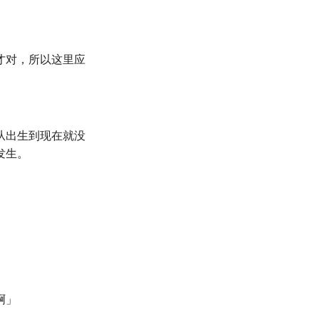
才对，所以这里应
从出生到现在就没
发生。
啊」