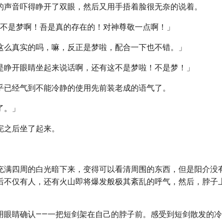
的声音吓得睁开了双眼，然后又用手捂着脸很无奈的说着。
！不是梦啊！吾是真的存在的！对神尊敬一点啊！」
这么真实的吗，嘛，反正是梦啦，配合一下也不错。」
是睁开眼睛坐起来说话啊，还有这不是梦啦！不是梦！」
乎已经气到不能冷静的使用先前装老成的语气了。
了。」
完之后坐了起来。
充满四周的白光暗下来，变得可以看清周围的东西，但是阳介没
后不仅有人，还有火山即将爆发般极其紊乱的呼气，然后，脖子
用眼睛确认——一把短剑架在自己的脖子前。感受到短剑散发的冷