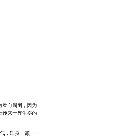
有看向周围，因为
上传来一阵生疼的
气，浑身一颤——