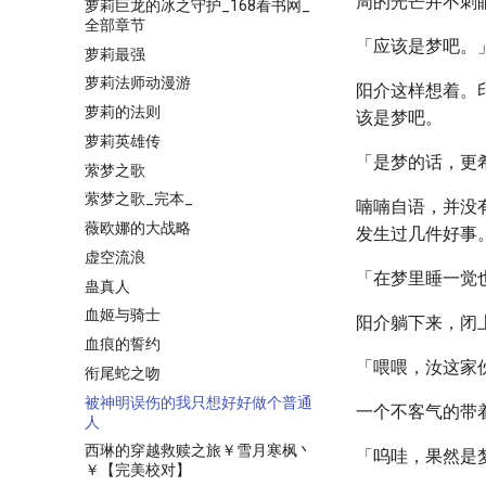
周的光芒并不刺
萝莉巨龙的冰之守护_168看书网_
全部章节
「应该是梦吧。
萝莉最强
萝莉法师动漫游
阳介这样想着。
萝莉的法则
该是梦吧。
萝莉英雄传
「是梦的话，更
萦梦之歌
萦梦之歌_完本_
喃喃自语，并没
薇欧娜的大战略
发生过几件好事
虚空流浪
「在梦里睡一觉
蛊真人
血姬与骑士
阳介躺下来，闭
血痕的誓约
「喂喂，汝这家
衔尾蛇之吻
被神明误伤的我只想好好做个普通
一个不客气的带
人
西琳的穿越救赎之旅￥雪月寒枫丶
「呜哇，果然是
￥【完美校对】