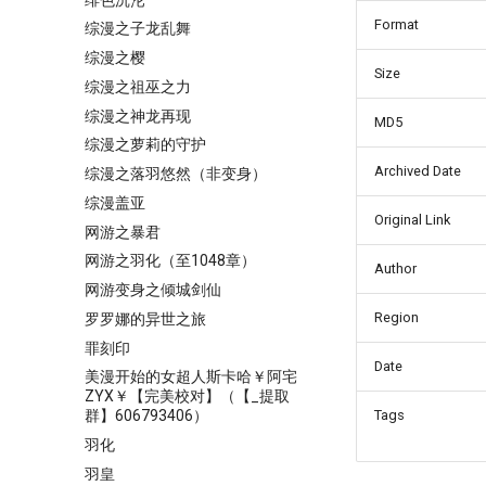
Format
综漫之子龙乱舞
综漫之樱
Size
综漫之祖巫之力
综漫之神龙再现
MD5
综漫之萝莉的守护
Archived Date
综漫之落羽悠然（非变身）
综漫盖亚
Original Link
网游之暴君
网游之羽化（至1048章）
Author
网游变身之倾城剑仙
Region
罗罗娜的异世之旅
罪刻印
Date
美漫开始的女超人斯卡哈￥阿宅
ZYX￥【完美校对】（【_提取
Tags
群】606793406）
羽化
羽皇