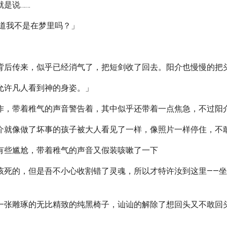
是说……
难道我不是在梦里吗？」
」
背后传来，似乎已经消气了，把短剑收了回去。阳介也慢慢的把
允许凡人看到神的身姿。」
作，带着稚气的声音警告着，其中似乎还带着一点焦急，不过阳
介就像做了坏事的孩子被大人看见了一样，像照片一样停住，不
有些尴尬，带着稚气的声音又假装咳嗽了一下
该死的，但是吾不小心收割错了灵魂，所以才特许汝到这里——
一张雕琢的无比精致的纯黑椅子，讪讪的解除了想回头又不敢回