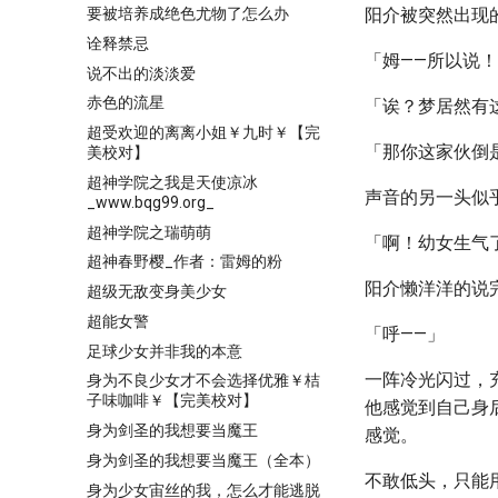
要被培养成绝色尤物了怎么办
阳介被突然出现
诠释禁忌
「姆——所以说
说不出的淡淡爱
赤色的流星
「诶？梦居然有
超受欢迎的离离小姐￥九时￥【完
「那你这家伙倒
美校对】
超神学院之我是天使凉冰
声音的另一头似
_www.bqg99.org_
超神学院之瑞萌萌
「啊！幼女生气
超神春野樱_作者：雷姆的粉
阳介懒洋洋的说
超级无敌变身美少女
超能女警
「呼——」
足球少女并非我的本意
一阵冷光闪过，
身为不良少女才不会选择优雅￥桔
子味咖啡￥【完美校对】
他感觉到自己身
身为剑圣的我想要当魔王
感觉。
身为剑圣的我想要当魔王（全本）
不敢低头，只能
身为少女宙丝的我，怎么才能逃脱