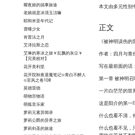
耀夜姬的搞事旅途
本文由多元性别
老娘就是冰清玉洁嘛
耶和米亚年代记
正文
聋哑少女
肯普法之月
《被神明误伤的
艾泽拉斯之恋
艾琳的寒冰之旅￥乱飘的灰尘￥
作者：四月与青丝
【完美校对】
写在最前面的话
花开美利坚
花开院秋夜退魔笔记⊙青白不醉人
第一章 被神明
⊙至风之卷108
莫德雷德
一片白茫茫的世
萌物宫物语
这是阳介的第一
萌狐音乐家
萝莉元素异闻录
什么也看不清，
萝莉公爵的异界之旅
什么也看不见，
萝莉剑圣的旅途