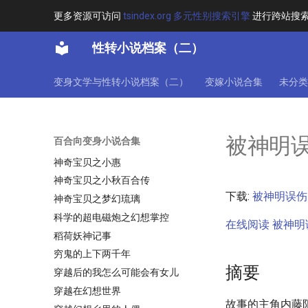
直播变身海贼女帝
更多资源可访问
tsindex.org 多元性别搜索引擎
进行跨站搜
真理与死亡之书
性转小说档案（二）
真白同学好像有点怪
真知之眼
变身文学与性转小说档案（二）
变嫁小说合集
未分类
破寰碎宇
碧血剑之日月丽天
祈愿环
被神明
百合向变身小说合集
神之祭奠
神奇宝贝之小惠
神奇宝贝之小秋百合传
下载:
被神明误伤
神奇宝贝之梦幻琉璃
科学的超电磁炮之幻想掌控
在线阅读 被神明
稻荷妖神记事
穷鬼的上下两千年
摘要
穿越后的我怎么可能会有女儿
穿越在幻想世界
故事的主角内藤