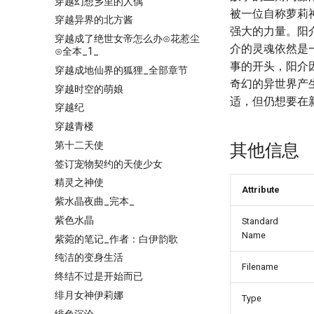
穿越幻想乡里的人偶
被一位自称萝莉
穿越异界的北方酱
强大的力量。阳
穿越成了绝世女帝怎么办⊙花惹尘
介的灵魂依然是
⊙全本_1_
事的开头，阳介
穿越成地仙界的狐狸_全部章节
奇幻的异世界产
穿越时空的萌娘
适，但仍想要在
穿越纪
穿越青楼
第十二天使
其他信息
签订宠物契约的天使少女
精灵之神使
Attribute
紫水晶夜曲_完本_
紫色水晶
Standard
Name
紫菀的笔记_作者：白伊韵歌
纯洁的变身生活
Filename
终结不过是开始而已
绯月女神伊莉娜
Type
绯色沉沦