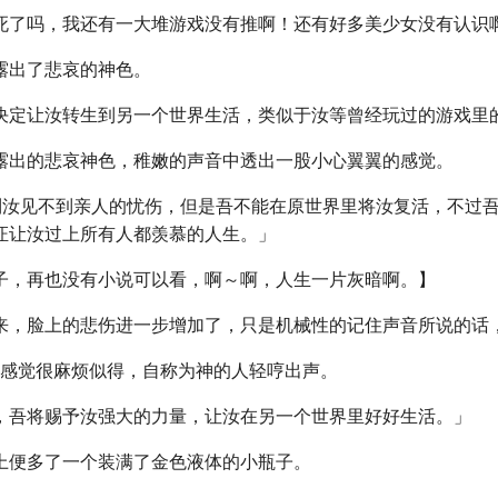
死了吗，我还有一大堆游戏没有推啊！还有好多美少女没有认识
露出了悲哀的神色。
决定让汝转生到另一个世界生活，类似于汝等曾经玩过的游戏里
露出的悲哀神色，稚嫩的声音中透出一股小心翼翼的感觉。
到汝见不到亲人的忧伤，但是吾不能在原世界里将汝复活，不过
证让汝过上所有人都羡慕的人生。」
子，再也没有小说可以看，啊～啊，人生一片灰暗啊。】
来，脸上的悲伤进一步增加了，只是机械性的记住声音所说的话
是感觉很麻烦似得，自称为神的人轻哼出声。
，吾将赐予汝强大的力量，让汝在另一个世界里好好生活。」
上便多了一个装满了金色液体的小瓶子。