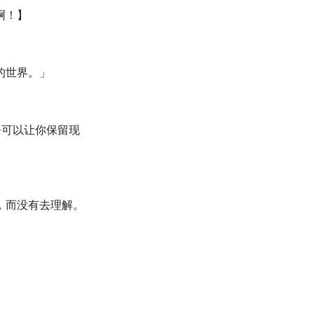
啊！】
的世界。」
吾可以让你保留现
，而没有去理解。