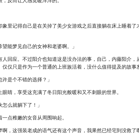
眼，反而让人感觉暖洋洋的。
」
印象里记得自己是在关掉了美少女游戏之后直接躺在床上睡着了
希望能梦见自己的女神和老婆啊。」
有人回应。不过阳介也知道这是没办法的事，自己，内藤阳介，
。仅仅只是作为一个普通的上班族活着，没什么值得提及的故事
也许是个不错的选择？」
上眼睛，享受这充满了冬日阳光般暖和又不刺眼的世界。
伙怎么就躺下了！」
着一点稚嫩的女音从周围响起。
梦啊，这强装老成的语气还有这个声音，我果然已经宅到没救了