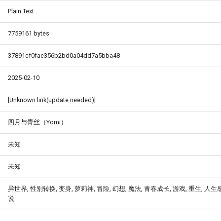
Plain Text
7759161 bytes
37891cf0fae356b2bd0a04dd7a5bba48
2025-02-10
[Unknown link(update needed)]
四月与青丝（Yomi）
未知
未知
异世界, 性别转换, 变身, 萝莉神, 冒险, 幻想, 魔法, 青春成长, 游戏, 重生, 人生
说