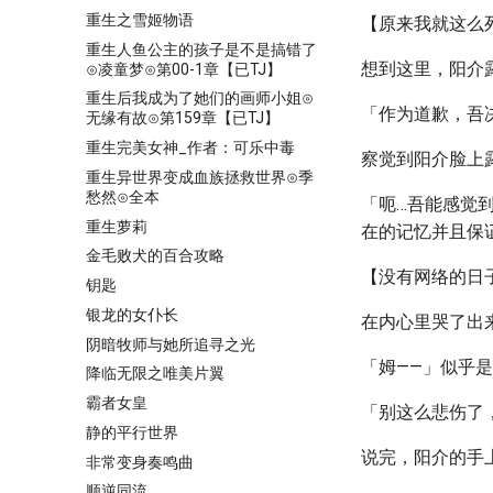
重生之雪姬物语
【原来我就这么
重生人鱼公主的孩子是不是搞错了
想到这里，阳介
⊙凌童梦⊙第00-1章【已TJ】
重生后我成为了她们的画师小姐⊙
「作为道歉，吾
无缘有故⊙第159章【已TJ】
重生完美女神_作者：可乐中毒
察觉到阳介脸上
重生异世界变成血族拯救世界⊙季
愁然⊙全本
「呃…吾能感觉
重生萝莉
在的记忆并且保
金毛败犬的百合攻略
【没有网络的日
钥匙
银龙的女仆长
在内心里哭了出
阴暗牧师与她所追寻之光
「姆——」似乎
降临无限之唯美片翼
霸者女皇
「别这么悲伤了
静的平行世界
说完，阳介的手
非常变身奏鸣曲
顺逆同流