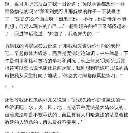
道，妮可儿听完后白了我一眼说道：“你以为谁都想你一样
跟怪物似的吗？”我看到妮可儿那妩媚的样子一下就呆住
了，“这是怎么个画面呀！如果把她……不行，她是母亲不能
乱想，何况以现在的自己……”一想到现在的样子又郁闷起来
了，回过神后说道：“知道了，我会努力的。”
听到我的肯定回答后说道：“那我就先告诉你时间的安排
吧，早起做体力锻炼，完后是魔法理论知识，中午休息，下
午是剑术和格斗技巧的学习和训练，晚上休息”我听完后觉
得还可以怎么说也能休息两次呢，我刚想到完妮可儿说的话
就把我从天堂打向了地狱，“休息的时间都做冥想练习。”
“……”
还没等我还过来妮可儿又说道：“那我先给你讲讲魔法的一
些常识吧，水，火，风，地，光这五种魔法是大陆公认的，
但暗魔法却是不被承认的，而且要有人用暗魔法的话是会被
教延的人追杀的，所以最好不要用，”