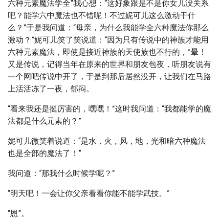
六种元素魔法学全”我心想：“这好象跟是不是你女儿没关系
吧？能学六中魔法也不错呢！不过妮可儿这么激动干什
么？”于是我问道：“母亲，为什么我能学全六种魔法你那么
激动？”妮可儿笑了笑说道：“因为只有传说中的神族才能用
六种元素魔法，即使是接近神族的天使族也不行的，”晕！
又是传说，记得当年在原来的世界和朋友包夜，听朋友说有
一个网吧传说中开了，于是到那后居然没开，让我们在马路
上活活冻了一夜，郁闷。
“看来我还是挺厉害的，嘿嘿！”这时我问道：“我都能学的魔
法都是什么元素的？”
妮可儿微笑着说道：“是水，火，风，地，光和暗六种魔法
也是全部的魔法了！”
我问道：“那我什么时候学呢？”
“明天吧！一会让你父亲看看你能不能学武技。”
“恩”。