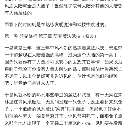
风之大陆就全是人族了！当然除了哀号大陆外其他的大陆皆
有人族居住的！
而剩下的时间则是在熟练发明魔法和武技中度过的。
第一卷 异界修行 第三章 研究魔法武技（修改）
一晃就是三年，这三年中风不断的熟练着魔法武技，想追究
一个超越现在大陆最强的高峰，成为这个大陆的第一高手，
因为只要你有了力量才可以安心的去想其它事情，如果以后
遇到了危险而你没有力量去解决的话，那时候估计你离死亡
不远了，以上全是妮可儿告诉风的，估计也是他们的经验
吧，毕竟他们是过来人了。
于是风就不断的熟悉那些学过的魔法和武技，有一天风在森
林里练习风系魔法，无意间发现一只兔子，反正看起来想兔
子，一个低级的风系魔法“风弹”甩手而出，但那兔子好像本
能似的往旁边一躲竟然避开了，让风郁闷死了，而那兔子原
来那个地方出现了一个直径二十厘米的小坑，风刚要在发魔