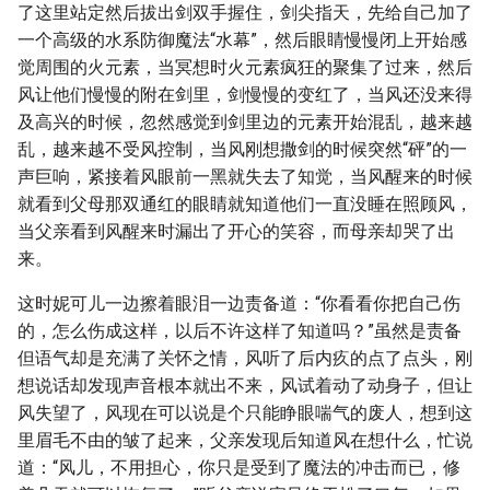
了这里站定然后拔出剑双手握住，剑尖指天，先给自己加了
一个高级的水系防御魔法“水幕”，然后眼睛慢慢闭上开始感
觉周围的火元素，当冥想时火元素疯狂的聚集了过来，然后
风让他们慢慢的附在剑里，剑慢慢的变红了，当风还没来得
及高兴的时候，忽然感觉到剑里边的元素开始混乱，越来越
乱，越来越不受风控制，当风刚想撒剑的时候突然“砰”的一
声巨响，紧接着风眼前一黑就失去了知觉，当风醒来的时候
就看到父母那双通红的眼睛就知道他们一直没睡在照顾风，
当父亲看到风醒来时漏出了开心的笑容，而母亲却哭了出
来。
这时妮可儿一边擦着眼泪一边责备道：“你看看你把自己伤
的，怎么伤成这样，以后不许这样了知道吗？”虽然是责备
但语气却是充满了关怀之情，风听了后内疚的点了点头，刚
想说话却发现声音根本就出不来，风试着动了动身子，但让
风失望了，风现在可以说是个只能睁眼喘气的废人，想到这
里眉毛不由的皱了起来，父亲发现后知道风在想什么，忙说
道：“风儿，不用担心，你只是受到了魔法的冲击而已，修