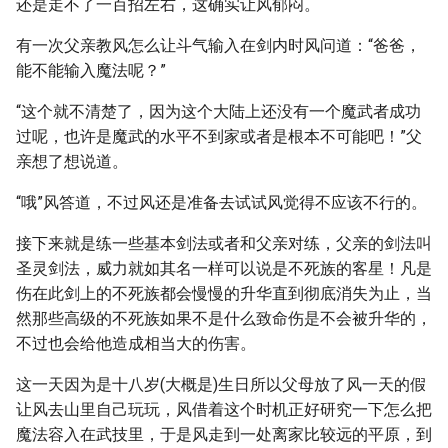
还是走不了一百招左右，这确实让风郁闷。
有一次父亲教风怎么让斗气输入在剑内时风问道：“爸爸，
能不能输入魔法呢？”
“这个就不清楚了，因为这个大陆上还没有一个魔武者成功
过呢，也许是魔武的水平不到家或者是根本不可能吧！”父
亲想了想说道。
“哦”风答道，不过风还是准备去试试风觉得不应该不行的。
接下来就是练一些基本剑法或者和父亲对练，父亲的剑法叫
圣灵剑法，威力就如其名一样可以说是不死族的客星！凡是
伤在此剑上的不死族都会慢慢的升华直到彻底消失为止，当
然那些高级的不死族如果不是什么致命伤是不会被升华的，
不过也会给他造成相当大的伤害。
这一天因为是十八岁(大概是)生日所以父母放了风一天的假
让风去山里自己玩玩，风借着这个时机正好研究一下怎么把
魔法容入在武技里，于是风走到一处离家比较远的平原，到