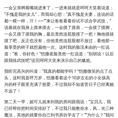
一会父亲咧着嘴就进来了，一进来就就是呵呵大笑着说道：
“不愧是我的女儿”，而我却心想：“真不愧是夫妻，连说的话
都一模一样，汗！~~”“来让爸爸看看你试不试合学武技，”
说着就在我身上摸来摸去，一会摸了摸肩，一会摸了摸脚，
一会又摸了摸我的胸，最后竟然连屁股摸了一把！胸他摸就
摸了吧，反正也没有，但他竟然连屁股都不放过，看他那一
脸享受的样子就想扁他一次。这时我的脸没来由的一红说
道：“爸，你好色！”恺撒老脸竟然一红说道：“别胡说！以后
跟我练武技吧”说完呵呵大笑来演示自己的尴尬。
我听完高兴的叫道：“我真的都能学吗？”恺撒微笑的点了点
头，这时我直呼万岁，恺撒看着这个10岁左右的小女孩高
兴的样子眼里充满了慈爱，不过我却不知道苦日子已经离她
不远了！
第二天一早，妮可儿就来到我的房间跟我说：“宝贝儿，我
已经帮你把时间安排好了，不过我只能教你水，风，光三种
魔法，其他的就要你自己到书房自学去了！”“为什么？”我问