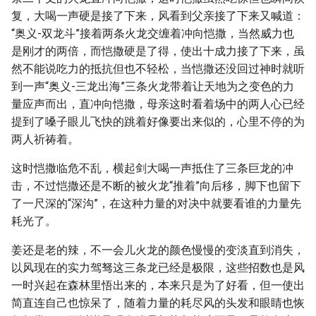
复，大喝一声硬是接了下来，风看到父亲接了下来又喊道：
“奥义-双龙斗”接着两条火龙交缠着冲向恺撒，当然威力也
是刚才的两倍，而恺撒硬是了得，使出十成力接了下来，虽
然不能说吃力的抵抗但也不轻松，当恺撒还没回过神时就听
到一声“奥义-三龙出海”三条火龙带着让天地为之变色的力
量应声而出，直冲向恺撒，母亲这时看着场中的两人心已经
提到了嗓子眼儿飞快的跳着好像要出来似的，心里不停的为
两人祈祷着。
这时恺撒临危不乱，横起剑大喝一声抵住了三条巨龙的冲
击，不过恺撒还是不断的被火龙“推着”向后移，脚下也留下
了一尺深的“深沟”，在这种力量的对决中就要看谁的力量先
耗光了。
姜还是老的辣，不一会儿火龙的颜色慢慢的变淡直到消失，
以风现在的实力驾驽这三条龙已经是极限，这些招数也是风
一时兴起在森林里悟出来的，本来只是为了好看，但一使出
简直连自己也惊呆了，随着力量的耗尽风的头发和眼睛也恢