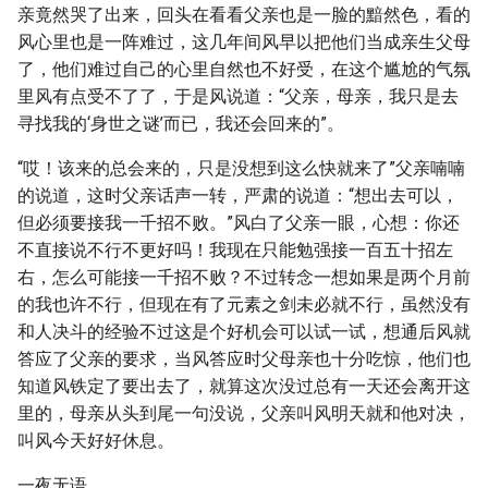
亲竟然哭了出来，回头在看看父亲也是一脸的黯然色，看的
风心里也是一阵难过，这几年间风早以把他们当成亲生父母
了，他们难过自己的心里自然也不好受，在这个尴尬的气氛
里风有点受不了了，于是风说道：“父亲，母亲，我只是去
寻找我的‘身世之谜’而已，我还会回来的”。
“哎！该来的总会来的，只是没想到这么快就来了”父亲喃喃
的说道，这时父亲话声一转，严肃的说道：“想出去可以，
但必须要接我一千招不败。”风白了父亲一眼，心想：你还
不直接说不行不更好吗！我现在只能勉强接一百五十招左
右，怎么可能接一千招不败？不过转念一想如果是两个月前
的我也许不行，但现在有了元素之剑未必就不行，虽然没有
和人决斗的经验不过这是个好机会可以试一试，想通后风就
答应了父亲的要求，当风答应时父母亲也十分吃惊，他们也
知道风铁定了要出去了，就算这次没过总有一天还会离开这
里的，母亲从头到尾一句没说，父亲叫风明天就和他对决，
叫风今天好好休息。
一夜无语……