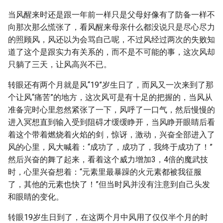
当风醒来时还是跟一年前一样只是父母好像有了防备一样不
向那次那么慌张了，看风醒来母亲什么都没说只是尽心尽力
的照顾风，风还以为会骂自己呢，不过风经过两次的失败知
道了这个是跟实力有关系的，而不是不可能的事，这次风却
只躺了三天，让风高兴不已。
转眼还有两个月就是风“19”岁生日了，而风又一次来到了那
个让风“痛苦”的地方，这次风可是有十足的把握的，当风从
准备完时心里忽然紧张了一下，风呼了一口气，然后慢慢的
进入冥想直到输入受到阻碍才缓缓睁开，当风睁开眼睛后看
着这个带着燃烧着火焰的剑，惊讶，激动，兴奋全部进入了
风的心里，风大喊着：“成功了，成功了，我终于成功了！”
然后兴奋的舞了起来，看着这个威力增加3，4倍的魔武技
时，心里兴奋想着：“元素里最暴躁的火元素都被我征服
了，其他的元素也快了！”但当时风并没有注意到自己头发
和眼睛的变化。
转眼19岁生日到了，在这两个月中风用了仅仅半个月的时