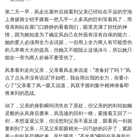
第二天一早，风走出屋外后就看到父亲已经站在不远的空地
上身披骑士铠手握着一把几乎一人多高的巨剑等着风了，而
母亲则站在屋门口静静的看着我们，眼里充满了担忧的神
情，因为她知道为了确定风自己在外面有没有自保的能力，
她的爱人必须用全力去试探，一但用上全力两人有可能受伤
的几率将大大的提高，但她又不能阻止这场决斗，所以她只
能在一旁为两人祈祷不要受伤了。
风拿着剑走向父亲，父亲看风走来说道：“准备好了吗？”风
点了点头并没有说话“开始吧，我会用出我的全力，你要小
心了”父亲看了风一眼又说道，风双手握剑集中精神准备即
将来到的恶战。
动了，父亲的身影瞬间消失在了原处，但父亲的的剑却如幽
灵般的从风身后袭来，风迅速的回剑一格，紧接着又回了一
剑，本想逼退父亲，但没想到父亲不退反进，眼看风一剑就
要刺到了父亲，只见父亲双眼精光一闪巧妙的闪开了，紧跟
着一剑向风拦腰砍来，风忙喝道：“圣光盾”瞬间在风身前出