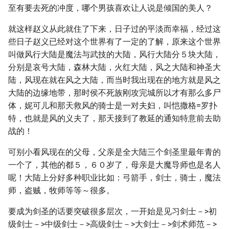
至有要去死的冲度，哪个男孩喜欢让人说是倾国的美人？
就这样赵义从此就住了下来，日子过的平淡而幸福，经过这
些日子赵义已经对这个世界有了一定的了解，原来这个世界
叫做风行大陆是魔法与武技的大陆，风行大陆分５块大陆，
分别是哀号大陆，森林大陆，火红大陆，风之大陆和神圣大
陆，风现在就在风之大陆，而当时我出现在的地方就是风之
大陆的边缘地带，那时侯不死族刚攻完城所以才有那么多尸
体，妮可儿和那天救风的骑士是一对夫妇，叫恺撒格=罗扑
特，也就是风的义夫了，那天接到了教延的通知特意前去助
战的！
可别小看风现在的父母，父亲是全大陆三个剑圣里最年青的
一个了，其他的都５，６０岁了，母亲是大魔导师也是名人
呢！大陆上分好多种职业比如：弓箭手，剑士，骑士，魔法
师，盗贼，牧师等等～很多。
要成为剑圣的话要突破很多层次，一开始是见习剑士－>初
级剑士－>中级剑士－>高级剑士－>大剑士－>剑术师范－>