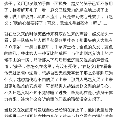
孩子，又用那发颤的手向下面摸去，赵义的脑子已经不够用
了，接着解开袍子一看，赵义已经无力的趴在地上哭了出
来，哎！谁说男儿流血不流泪，只是未到伤心处罢了，（赵
义：“我的心都要碎了！可恶，竟然来毛都没有！呜
”……）
~
就在赵义哭的时候突然传来有东西过来的声音，赵义抬头一
看，是一队骑马的人而且都是盔甲挂身！那带头的人大概有
３０来岁，一身白银盔甲，手拿骑士枪，金色的头发，蓝色
的瞳孔，整体给人一种无比的威严，当他走到赵义边上的时
候不由的一愣，只听那人下马后用低沉而又温柔的声音说
道：“孩子，你怎么在这里，有没有受伤，”在赵义现在看来
他无疑是雪中送炭，想起自己无怨无辜受了那么多罪到底为
什么，越想越伤心不由的哭了出来，那男人见赵义哭了出来
就更加温柔的安慰着，可是那男人越温柔赵义哭的越伤心，
不久后赵义就不知不觉得睡了过去！毕竟现在是小孩身子体
力有限，连为什么会听的懂他们说的话都没空去想了。
当赵义在次醒来时发现自己已经躺在床上了，他刚要坐起身
就听见一个悦耳的女性声音传了过来当赵义看向声源处时完