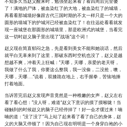
不知多久当赵义醒来时，勉强坐起来看了看四周后完全傻
了！满地的尸体，被血染红了的大地，被血染红了的城墙，
再看看那城墙好像跟古代三国时期的不太一样只是一个大的
圆形的墙城下的护城河已经被血染红了！在往远处看看就发
现一座城堡在那圆形的城墙里，那是欧洲式的城堡，当看完
这一切时赵义脑子里出现了“战场”这个词！
赵义现在简直郁闷之急，先是看到美女不能和她说话，然后
就平白无辜来到了这里，那破东西时空机也没了，赵义是越
想越不爽，冲着天上狂喊：“天哪，天哪，亲爱的老天呀，
我做了什么了我，你要这么整我，我一没偷，二没抢，噢，
天哪，天哪……”说着，双膝跪在地上，右手握拳，苦恼地捶
打着地面。
当诉苦完后赵义发现声音竟然是一种稚嫩的女声，赵义左右
看了看心想：“没人呀，难道”赵义下意识的摸了摸喉咙！当
碰触到的时候赵义的脑子已经停掉了！好一会才缓过来！喃
喃的道：“没了没了”马上站了起来看了看了自己的身体，赵
义的大脑又停顿了！因为自己现在明明是一个身穿白袍的小