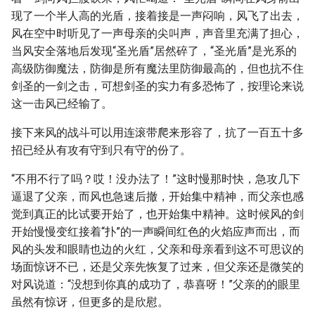
现了一个半人高的光盾，接着接是一声闷响，风飞了出去，
风在空中时听见了一声母亲的尖叫声，声音里充满了担心，
当风安全落地后发现“圣光盾”居然碎了，“圣光盾”是光系的
高级防御魔法，防御是所有魔法里防御最高的，但也抗不住
剑圣的一剑之击，可想剑圣的实力有多恐怖了，按理论来说
这一击风已经输了。
接下来风的战斗可以用连滚带爬来形容了，抗了一百五十多
招已经从有攻有守到只有守的份了。
“不用不行了吗？哎！没办法了！”这时慢那时快，急攻几下
逼退了父亲，而风也急速后撤，开始集中精神，而父亲也感
觉到真正的比试要开始了，也开始集中精神。这时候风的剑
开始慢慢变红接着“扑”的一声瞬间红色的火焰应声而出，而
风的头发和眼睛也边的火红，父亲和母亲看到这不可思议的
场面惊讶不已，还是父亲先恢复了过来，但父亲还是微笑的
对风说道：“没想到你真的成功了，恭喜呀！”父亲的的眼里
虽然有惊讶，但更多的是欣慰。