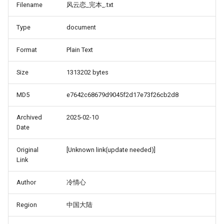
Filename
风云恋_完本_.txt
Type
document
Format
Plain Text
Size
1313202 bytes
MD5
e7642c68679d9045f2d17e73f26cb2d8
Archived
2025-02-10
Date
Original
[Unknown link(update needed)]
Link
Author
冷情心
Region
中国大陆