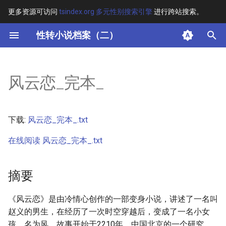
更多资源可访问
tsindex.org 多元性别搜索引擎
进行跨站搜索。
键
性转小说档案（二）
入
摘要
以
风云恋_完本_
开
其他信息
始
正文
下载:
风云恋_完本_.txt
搜
在线阅读 风云恋_完本_.txt
索
摘要
《风云恋》是由冷情心创作的一部变身小说，讲述了一名叫
赵义的男生，在经历了一次时空穿越后，变成了一名小女
孩，名为风。故事开始于2210年，中国北京的一个研究