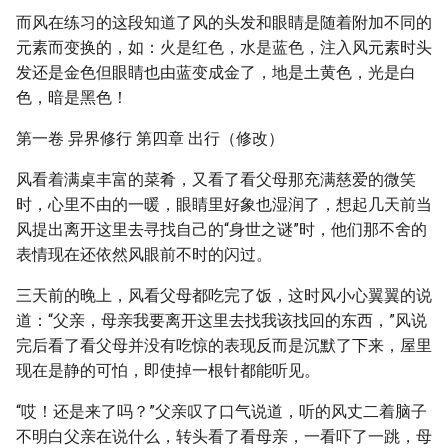
而风在练习的这段知道了风的头发和眼睛是随着附加不同的
元素而变换的，如：火是红色，水是蓝色，注入风元素时头
发还是金色但眼睛也由蓝变成金了，地是土黄色，光是白
色，暗是黑色！
第一卷 异界修行 第四章 出行（修改）
风看着满桌丰富的菜肴，又看了看父母那充满慈爱的微笑
时，心里不由的一暖，眼睛里好象也湿润了，想起几天前当
风提出离开这里去寻找自己的“身世之谜”时，他们那不舍的
表情现在还依然风眼前不时的闪过。
三天前的晚上，风看父母都吃完了饭，这时风小心翼翼的说
道：“父亲，母亲我要离开这里去找我该找回的东西，”风说
完后看了看父母并没有吃惊的表现反而是沉默了下来，屋里
现在是静的可怕，即使掉一根针都能听见。
“哎！还是来了吗？”父亲叹了口气说道，听的风丈二着脑子
不明白父亲在说什么，转头看了看母亲，一看吓了一跳，母