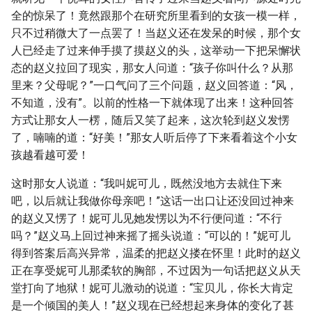
全的惊呆了！竟然跟那个在研究所里看到的女孩一模一样，
只不过稍微大了一点罢了！当赵义还在发呆的时候，那个女
人已经走了过来伸手摸了摸赵义的头，这举动一下把呆懈状
态的赵义拉回了现实，那女人问道：“孩子你叫什么？从那
里来？父母呢？”一口气问了三个问题，赵义回答道：“风，
不知道，没有”。以前的性格一下就体现了出来！这种回答
方式让那女人一楞，随后又笑了起来，这次轮到赵义发愣
了，喃喃的道：“好美！”那女人听后停了下来看着这个小女
孩越看越可爱！
这时那女人说道：“我叫妮可儿，既然没地方去就住下来
吧，以后就让我做你母亲吧！”这话一出口让还没回过神来
的赵义又愣了！妮可儿见她发愣以为不行便问道：“不行
吗？”赵义马上回过神来摇了摇头说道：“可以的！”妮可儿
得到答案后高兴异常，温柔的把赵义搂在怀里！此时的赵义
正在享受妮可儿那柔软的胸部，不过因为一句话把赵义从天
堂打向了地狱！妮可儿激动的说道：“宝贝儿，你长大肯定
是一个倾国的美人！”赵义现在已经想起来身体的变化了甚