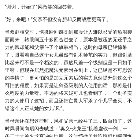
“谢谢，开始了”风微笑的回答着。
“好，来吧！”父亲不但没有胆却反而战意更高了。
当双剑相交时，恺撒瞬间感觉到那股让人难以忍受的热浪袭
面而来，转眼间五十多回合过去了，原本是被压的无还手之
力的风却能和父亲斗了个旗鼓相当，这时的母亲已经惊呆
了，眼看着自己这个女儿虽然有剑术师范的实力，但跟剑圣
比起来可不是一个档次的，虽然只差一个级别但是一日如千
里呀，但现在居然把魔法元素附在剑上，这已经是不可思议
的事情了，更可怕的是加完元素后的实力竟然提升到这么个
可怕的程度，如果要是让剑圣级别的人使用的话，那将是什
么程度的力量呀。不远的将来妮可儿也看到了，一个剑圣实
力的人使用了这招，而且还把亡灵大军杀了个几乎全灭，不
错这个人正式她的女儿“风”。
当母亲还在想这些时，风和父亲已经斗了三，四百招了，这
时风瞬间向后闪去喊道：“奥义-火龙王”接着虚砍一剑，一
条二十丈的火龙直冲向恺撒，这时恺撒虽然吃惊但也瞬间恢