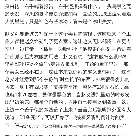
身白袍，右手端着报告，左手还指挥着什么，一头乌黑光亮
的长发！深黑的眼眸更是深邃如海，晶莹的肌肤上流动着迷
人的星光，只是神色有些冰冷，看来是个冰山美女。
赵义刚要走过去打探一下这个美女的情报，这时就来了个工
作人员把赵义给架到了更衣室，这让赵义无比郁闷，在更衣
室里一边打量一下四周一边听那个把他架走的罪魁祸首讲着
那件减少压力衣服的用法，赵义心想：“这衣服怎么跟EVA
里的驾驶服这么像”当穿好衣服来到一开始的屋子里时，那
个美女已经不在了，这让本来就郁闷的赵义更郁闷了！这时
赵义才注意到那个被称为“时空机”的东西，外表很像婴儿的
摇篮，底下有四只架子支撑着平衡，整体有2米左右长，高
也就1米70左右，整体是黑色的，当赵义进到里边的时候发
现里边的东西都是全自动的，不用自己控制这到省事，这时
上边一个盖子似的东西盖了上来！当盖完后就听到外面有人
说道：“准备完毕，可以开始了！”接着又听到倒计时的声
音！“4
~
~3
2
1
0启动！”赵义只听到嗡的一声眼前一黑就晕了过去！
~