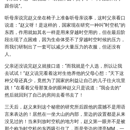
跟你说”。
听母亲说完赵义坐在椅子上准备听母亲说事，这时父亲看口
说道：“赵义呀！是这样的，国家现在研究一种叫“时空机”的
东西，作用就如其名一样是用来穿越时空用的，但在最后阶
段出现了点困难，因为生命体受不了穿越时空时候的压力，
而我们研制出了一套可以减少大量压力的衣服，但还没有
人。
父亲还没说完赵义就接口道：“而我就是个人选，所以让我
去试试！”赵义说完看着这对生他养他的父母心想：“天下这
种父母还真少，竟然为了国家的利益让自己的儿子往火坑里
跳！”在看着父母那复杂的眼神赵义只是说道：“我会去的”
然后就回到了自己的房间去看书去了！
三天后，赵义来到这个秘密的研究所后跟他的震撼不是用语
言来表达的！居然在一坐大山的内部，里边的设置都是从来
没见过的！当来到放时空机的地方时，赵义第一眼并不是被
那个称为时空机的东西吸引住了，而是旁边的漂亮MM，一