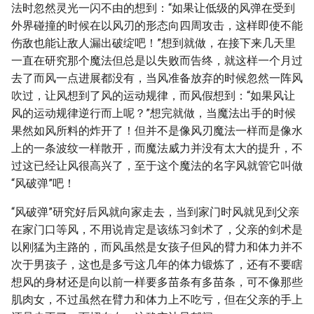
法时忽然灵光一闪不由的想到：“如果让低级的风弹在受到
外界碰撞的时候在以风刃的形态向四周攻击，这样即使不能
伤敌也能让敌人漏出破绽吧！”想到就做，在接下来几天里
一直在研究那个魔法但总是以失败而告终，就这样一个月过
去了而风一点进展都没有，当风准备放弃的时候忽然一阵风
吹过，让风想到了风的运动规律，而风假想到：“如果风让
风的运动规律逆行而上呢？”想完就做，当魔法出手的时候
果然如风所料的炸开了！但并不是像风刃魔法一样而是像水
上的一条波纹一样散开，而魔法威力并没有太大的提升，不
过这已经让风很高兴了，至于这个魔法的名字风就管它叫做
“风破弹”吧！
“风破弹”研究好后风就向家走去，当到家门时风就见到父亲
在家门口等风，不用说肯定是该练习剑术了，父亲的剑术是
以刚猛为主路的，而风虽然是女孩子但风的臂力和体力并不
次于男孩子，这也是多亏这几年的体力锻炼了，还有不要瞎
想风的身材还是向以前一样要多苗条有多苗条，可不像那些
肌肉女，不过虽然在臂力和体力上不吃亏，但在父亲的手上