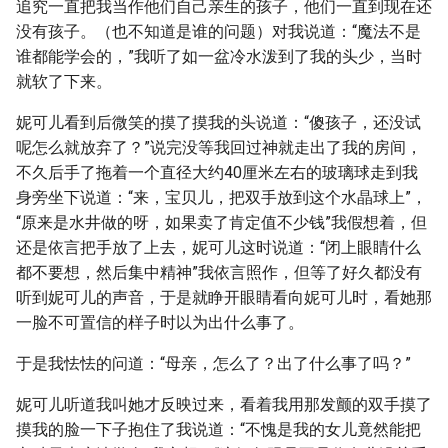
追究一直把我当作他们自己亲生的孩子，他们一直到现在还
没有孩子。（也不知道是谁的问题）对我说道：“魔法不是
谁都能学会的，”我听了如一盆冷水泼到了我的头少，当时
就软了下来。
妮可儿看到后微笑的摸了摸我的头说道：“傻孩子，还没试
呢怎么就放弃了？”说完没等我回过神就走出了我的房间，
不久后手了拖着一个直径大约40厘米左右的玻璃球走到我
身旁坐下说道：“来，宝贝儿，把双手放到这个水晶球上”，
“原来是水井做的呀，如果卖了肯定值不少钱”我假想着，但
还是依言把手放了上去，妮可儿这时说道：“闭上眼睛什么
都不要想，然后集中精神”我依言照作，但等了好久都没有
听到妮可儿的声音，于是就睁开眼睛看向妮可儿时，看她那
一脸不可置信的样子时以为出什么事了。
于是我怯怯的问道：“母亲，怎么了？出了什么事了吗？”
妮可儿听道我叫她才反映过来，看着我用那发颤的双手摸了
摸我的脸一下子抱住了我说道：“不愧是我的女儿竟然能把