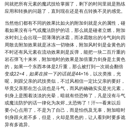
间就把所有元素的魔武技给掌握了，剩下的时间里就是熟练
应用和转换的问题了，直到现在还是有点转换不灵的感觉。
当然他们都有不同的效果比如火的附加剑就是火的属性，碰
着如果没有斗气或魔法防护的话，那么就是碰者立燃，附加
水时剑上会出现一层薄薄的冰霜，而冰霜散出的冷气则向四
周散去附加效果就是冰冻一切物体，附加风时剑是金黄色的
不时还有风元素在流动效果则是反弹，能把一块二百斤重的
岩石弹飞十来米，附加地时的效果是加倍重力剑身是土黄色
的，如果一个东西本体是2斤重，那么被打到一次就会翻倍
变成2
2=4，如果在挨一下的话就是4
4=16，以次类推，光
呢，则跟父亲的武技类似，不过风相信一定比父亲的要好，
毕竟父亲那在怎么说也是斗气，而风的确确实实是光元素，
剑身上是围着淡淡的光晕，暗就有些恐怖了，凡是没有斗气
或魔法防护的话一律化为灰烬
太恐怖了！汗~~看来以后
~
要小心点用了，不是为了自己，而是怕伤及无辜，附加暗时
剑身跟火差不多，但是，火却是黑色的，让人看到时要多诡
异有多诡异。