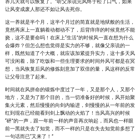
养几天就可以恢复了。”听父亲说完风终于松了口气，如果
让风变成废人那还不如让风去死你。
这一养就是半个月，这半个月过的简直就是地狱般的生活，
竟然再床上一直躺着动都动不了，后背痒痒的时候竟然不能
挠，这不是要命吗！在床上“生活”的时候风一直在想为什么
会爆炸？但怎么想也觉得是实力的不够，就像父亲说的一
样，既然知道了个大概，就应该加紧提升实力，这十多天风
可没闲着，除了吃饭和一些生理要求的时间外风可都是在冥
想，当风恢复后风的修炼刻意加了双倍的量，风这样的反常
让父母注意了起来。
时间就在风拼命的锻炼中度过了一年，又是那个人，又那个
地方，又是为了那个目的，当一切准备好的时候，风开始聚
集火元素，然后慢慢的向剑内输进，剑慢慢的从一年前的发
红到现在已经能看到剑上飘动的火焰了！当风高兴的时候
“砰”的一声，跟一年前一样的声音再次响起，而风也一样眼
前一黑就失去了知觉，而不一样的只是在失去知觉前多想了
一句话而已“又来了！”