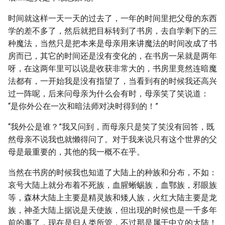
时间就这样一天一天的过去了，一年的时间里把父母的东西
学的差不多了，然后就把目标转到了书房，去自学剩下的三
种魔法，当然只是把本来是母亲用来讲魔法的时间改成了书
房而已，其它的时间还是没有变化的，在书房一呆就是两年
呀，在这两年里可以说是收获非常大的，书房里竟然连暗魔
法都有，一开始我是没有指望了，当看到有的时候我还高兴
过一阵呢，后来问母亲为什么会有时，母亲笑了笑说道：
“是你外公在一次和暗法师对决时得到的！”
“我外公是谁？”我又问到，而母亲只是笑了笑没有回答，既
然母亲不说我也就懒得问了。对于我来说只有这个世界的父
母是最重要的，其他的我一概不在乎。
当然在书房的时候我也知道了大陆上的种族和分布，不如：
哀号大陆上就分布着不死族，血腥蜥蜴族，血鄂族，邪眼族
等，森林大陆上主要是精灵族和矮人族，火红大陆主要是龙
族，神圣大陆上据说是天使族，但出现的时候也是一千多年
前的事了，现在是归人类所管，不过那是属于中立的大陆！