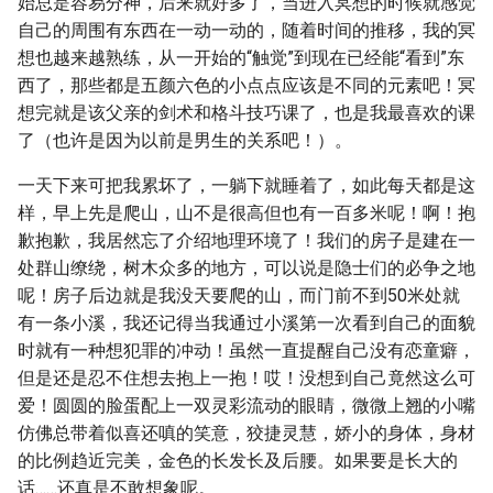
始总是容易分神，后来就好多了，当进入冥想的时候就感觉
自己的周围有东西在一动一动的，随着时间的推移，我的冥
想也越来越熟练，从一开始的“触觉”到现在已经能“看到”东
西了，那些都是五颜六色的小点点应该是不同的元素吧！冥
想完就是该父亲的剑术和格斗技巧课了，也是我最喜欢的课
了（也许是因为以前是男生的关系吧！）。
一天下来可把我累坏了，一躺下就睡着了，如此每天都是这
样，早上先是爬山，山不是很高但也有一百多米呢！啊！抱
歉抱歉，我居然忘了介绍地理环境了！我们的房子是建在一
处群山缭绕，树木众多的地方，可以说是隐士们的必争之地
呢！房子后边就是我没天要爬的山，而门前不到50米处就
有一条小溪，我还记得当我通过小溪第一次看到自己的面貌
时就有一种想犯罪的冲动！虽然一直提醒自己没有恋童癖，
但是还是忍不住想去抱上一抱！哎！没想到自己竟然这么可
爱！圆圆的脸蛋配上一双灵彩流动的眼睛，微微上翘的小嘴
仿佛总带着似喜还嗔的笑意，狡捷灵慧，娇小的身体，身材
的比例趋近完美，金色的长发长及后腰。如果要是长大的
话……还真是不敢想象呢。