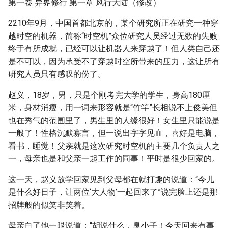
第一卷 异界修行 第一章 风行大陆（修改）
2210年9月，中国首都北京的，某个研究所正在研究一种穿
越时空的机器，简称“时空机”众位研究人员经过无数的失败
终于有所成就，已经可以让机器人来穿越了！但人类自己还
是不可以，因为承受不了穿越时空所带来的压力，这让所有
研究人员只有感叹的份了。
赵义，18岁，男，只是个刚考完大学的学生，身高180厘
米，身材消瘦，用一词来形容就是“竹竿”长相说不上俊美但
也在秀气的范围里了，男生里的人缘很好！女生里只能说是
一般了！性格沉默寡言，但一说出字字见血，喜好是电脑，
看书，睡觉！父亲就是这次研究时空机的主要几个负责人之
一，母亲也是和父亲一起工作的同事！平时是很少回家的。
这一天，赵义放学回家见到父母都在就打趣的说道：“今儿
是什么好日子，让两位‘大人物’一起回来了”说完脸上还是那
招牌般的似笑非笑着。
母亲白了他一眼说道：“胡说什么，臭小子！今天回来有事