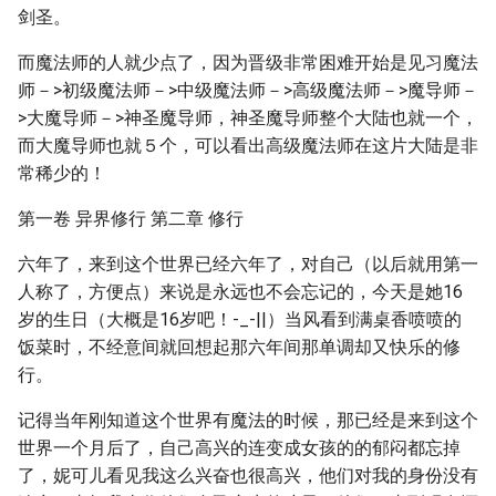
剑圣。
而魔法师的人就少点了，因为晋级非常困难开始是见习魔法
师－>初级魔法师－>中级魔法师－>高级魔法师－>魔导师－
>大魔导师－>神圣魔导师，神圣魔导师整个大陆也就一个，
而大魔导师也就５个，可以看出高级魔法师在这片大陆是非
常稀少的！
第一卷 异界修行 第二章 修行
六年了，来到这个世界已经六年了，对自己（以后就用第一
人称了，方便点）来说是永远也不会忘记的，今天是她16
岁的生日（大概是16岁吧！-_-||）当风看到满桌香喷喷的
饭菜时，不经意间就回想起那六年间那单调却又快乐的修
行。
记得当年刚知道这个世界有魔法的时候，那已经是来到这个
世界一个月后了，自己高兴的连变成女孩的的郁闷都忘掉
了，妮可儿看见我这么兴奋也很高兴，他们对我的身份没有