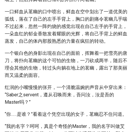
一口鲜血从茗幽的口中喷出，鲜血在空中划出了一道优美的
弧线，落在了自己的左手手背上，胸口的剧痛令茗幽几乎喘
不过起来，忽然一阵灼烧的感觉出现在自己左手的手背上，
一朵血红的郁金香散发着耀眼的光辉，将自己手背上的鲜血
蒸发，自己的体内那股熟悉的力量在疯狂的转动。
一个银白色的身影出现在自己的面前，挥舞着一把雪亮的唐
刀，将扑向茗幽的这个可怕的生物，一刀砍成两半，随后不
理会其他的生物，转过头向躺在地上的茗幽，露出了那美丽
而又温柔的面容。
红润的小嘴慢慢的张开，一个清脆温婉的声音从中穿出来：
“Saber之servent，遵从召唤而来，吾问汝，汝是吾的
Master吗？”
“你……是谁？”看着这个凭空出现的女子，茗幽忍不住问道。
“我的名字？呵呵，真是个奇怪的Master，我的名字叫做艾