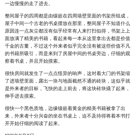
一边慢慢的走了进去。
整间屋子的四周都是由镶嵌在四周墙壁里面的书架所组成，
屋子中间一个古老的书桌摆放在那里，整间屋子不知道什么
原因连一点灰尘都没有似乎经常有人来打扫似得，书架上上
面放满了精美的书籍，看起来每一本从这里拿出去都是价值
千金的古董，不过这个外来者似乎完全没有被这些价值不凡
的书籍所吸引，而是来到了房屋中间的书桌旁边，仔细的观
察着书桌，并且开始摸索。
很快房间就发生了一点点怪异的响声，这对着大门的书架缩
了进墙壁里面，露出一块与地面截然不通的砖块，这似乎就
是外来者的目标，飞快的走上前去，将这块砖块撬了起来，
伸手进去摸索。
很快一个黑色质地，边缘镶嵌着黄金的精美书籍被拿了出
来，外来者十分兴奋的坐在书桌上，迫不及待得将着本书打
开开始仔细的阅读了起来。