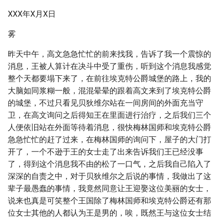
XXX年X月X日
雾
昨天中午，高文急急忙忙的前来找我，告诉了我一个震惊的
消息，王被人算计在决斗中受了重伤，听到这个消息我感觉
整个天都要塌下来了，在前往埃克特公爵城堡的路上，我的
大脑如同浆糊一般，混混晕晕的跟着高文来到了埃克特公爵
的城堡，不过只看见贝狄维尔站在一间房间的外面充当守
卫，在高文询问之后得知王在里面进行治疗，之后我们三个
人便依旧站在外面等待着消息，很快梅林国师和埃克特公爵
急急忙忙的赶了过来，在梅林国师的询问下，屋子的大门打
开了，一个不逊于王的女士走了出来告诉我们王已经没事
了，得到这个消息我不由的松了一口气，之后我自己陷入了
深深的自责之中，对于贝狄维尔之后说的事情，我做出了这
辈子最愚蠢的事情，我竟然同意让王迎娶这位美丽的女士，
说来也真是可笑整个王国除了梅林国师和埃克特公爵还有那
位女士其他的人都认为王是男的，唉，既然王与这位女士结