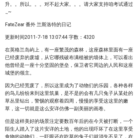
升。。所以。。。对不起大家。。。请大家支持咱考试通过
~
~
FateZear 番外 兰斯洛特的日记
更新时间2011-7-18 13:07:44 字数：4320
在英格兰岛屿上，有一座繁茂的森林，这座森林里面有一座
已经废弃的废墟，从它哪残破布满植被的墙体上，可以看出
他曾经是一座十分坚固的堡垒，保卫者它周边的人民和这座
城堡的领主。
因为已经荒废了，所以这里成为了动物们的乐园，各种各样
的鸟儿纷纷来到这里筑巢，是不是的会有几只兔子从某处的
草丛里钻出，警惕的观察着四周，慢慢的享受这这里的嫩
草，这一切就是这么安详仿佛一副美丽的画卷。
但是这样美好的场景注定要数百年后的在今天被打断，一个
陌生人踏入了这片安详的土地，他的出现吓坏了在这里享受
食物的动物们，一眨眼还在吃草的兔子们就消失不见了，在