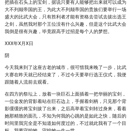
把插在石头上的宝剑，据说只要有人能够把出来就可以成为
大不列颠帝国的王，为此大不列颠帝国的贵族们要举行一场
盛大的比武大会，只有胜利者才能有资格去尝试去拔出选王
之剑，虽然我对那个王位没有什么兴趣，但是这个比武大会
我倒是很有兴趣，毕竟跟高手过招是每个人的梦想。
XXX年X月X日
阴
今天我来到了这座古老的城市，很可惜我来晚了一步，比武
大赛在昨天就已经结束了，不过今天要举行选王仪式，我便
跟随着人流前去观看。
在四方的祭坛上，放着一块巨石上面插着一把华丽的宝剑，
一位金发的背影着站在巨石边上，手握着剑柄，只见那个背
影缓缓的将宝剑拔了出来，之后高举着宝剑转过身来，看着
她那精致的面孔，不知为何我的心跳的是如此之快，随后的
时间里我完全是不知道如何度过的，不过就此我有了一个目
标，我要守护她，守护她一生一世。