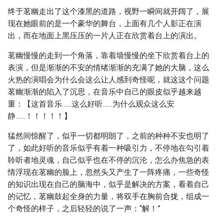
终于茗幽走出了这个漆黑的道路，视野一瞬间就开阔了，展
现在她眼前的是一个豪华的舞台，上面有几个人影正在演
出，而在地面上黑压压的一片人正在欣赏着台上的演出。
茗幽慢慢的走到一个角落，靠着墙慢慢的坐下欣赏着台上的
表演，但是渐渐的不安的情绪渐渐的充满了她的大脑，这么
火热的演唱会为什么会这么让人感到奇怪呢，就这这个问题
茗幽渐渐的陷入了沉思，在音乐中自己的眼皮似乎越来越
重：【这首音乐……这么好听……为什么观众这么安
静……！！！！！】
猛然间惊醒了，似乎一切都明朗了，之前的种种不安也明了
了，如此好听的音乐似乎有着一种吸引力，不停地在勾引着
聆听者地灵魂，自己似乎也在不停的沉沦，怎么办焦急的表
情浮现在茗幽的脸上，忽然头又产生了一阵疼痛，一些奇怪
的知识出现在自己的脑海中，似乎是解决的方案，看着自己
的记忆，茗幽鼓起全身的力量，将双手在胸前合拢，组成一
个奇怪的样子，之后轻轻的说了一声：“解！”