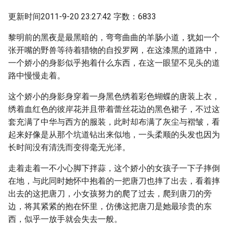
更新时间2011-9-20 23:27:42 字数：6833
黎明前的黑夜是最黑暗的，弯弯曲曲的羊肠小道，犹如一个
张开嘴的野兽等待着猎物的自投罗网，在这漆黑的道路中，
一个娇小的身影似乎抱着什么东西，在这一眼望不见头的道
路中慢慢走着。
这个娇小的身影身穿着一身黑色绣着彩色蝴蝶的唐装上衣，
绣着血红色的彼岸花并且带着蕾丝花边的黑色裙子，不过这
套充满了中华与西方的服装，此时却布满了灰尘与褶皱，看
起来好像是从那个坑道钻出来似地，一头柔顺的头发也因为
长时间没有清洗而变得毫无光泽。
走着走着一不小心脚下拌蒜，这个娇小的女孩子一下子摔倒
在地，与此同时她怀中抱着的一把唐刀也摔了出去，看着摔
出去的这把唐刀，小女孩努力的爬了过去，爬到唐刀的旁
边，将其紧紧的抱在怀里，仿佛这把唐刀是她最珍贵的东
西，似乎一放手就会失去一般。