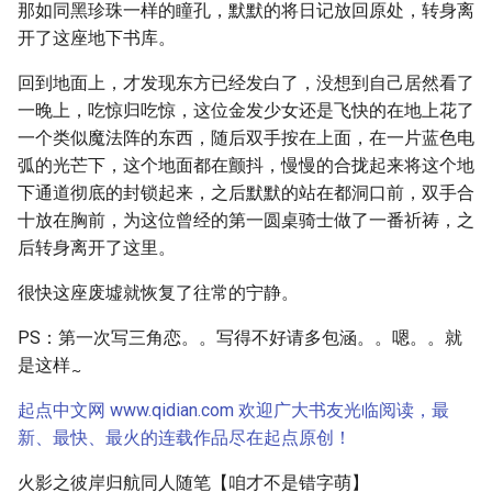
那如同黑珍珠一样的瞳孔，默默的将日记放回原处，转身离
开了这座地下书库。
回到地面上，才发现东方已经发白了，没想到自己居然看了
一晚上，吃惊归吃惊，这位金发少女还是飞快的在地上花了
一个类似魔法阵的东西，随后双手按在上面，在一片蓝色电
弧的光芒下，这个地面都在颤抖，慢慢的合拢起来将这个地
下通道彻底的封锁起来，之后默默的站在都洞口前，双手合
十放在胸前，为这位曾经的第一圆桌骑士做了一番祈祷，之
后转身离开了这里。
很快这座废墟就恢复了往常的宁静。
PS：第一次写三角恋。。写得不好请多包涵。。嗯。。就
是这样
~
起点中文网 www.qidian.com 欢迎广大书友光临阅读，最
新、最快、最火的连载作品尽在起点原创！
火影之彼岸归航同人随笔【咱才不是错字萌】