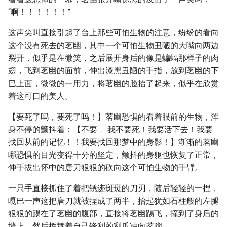
“啊！！！！！！”
这声尖叫直接引起了台上那些可怕生物的注意，纷纷的看向
这个没有死去的茗幽，其中一个可怕生物丑陋的大嘴向两边
裂开，似乎是在微笑，之后展开身后的像是蝙蝠那样子的肉
翅，飞到茗幽的面前，伸出漆黑丑陋的手指，放到茗幽的下
巴上面，微微的一用力，将茗幽的脸抬了起来，似乎在欣赏
着这可口的美人。
【要死了吗，要死了吗！】茗幽恐惧的看着眼前的生物，浑
身不停的颤抖着：【不要……我不要死！我要活下去！我要
找回从前的记忆！！我要找回那梦中的身影！】渐渐的茗幽
哪恐惧的目光变得十分的坚定，颤抖的身躯也恢复了正常，
伸手拔出怀中的唐刀狠狠的砍向这个可怕生物的手臂。
一只手直接抓住了着把锈迹斑斑的刀刃，随后轻轻的一捏，
嘎巴一声这把唐刀就被捏成了两半，抬起犹如石柱般的左腿
狠狠的踢在了茗幽的腹部，直接将茗幽踢飞，撞到了身后的
墙上，然后挥舞着自己锋利的利爪冲向茗幽。