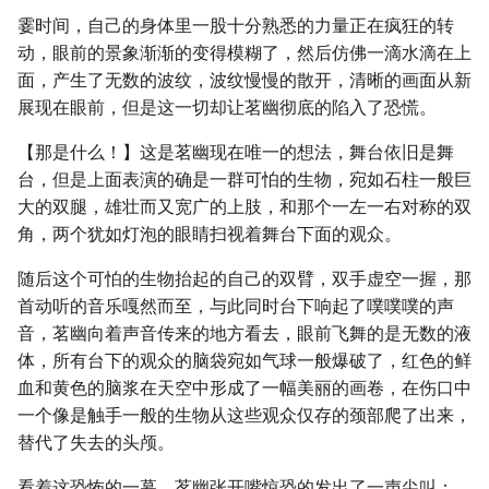
霎时间，自己的身体里一股十分熟悉的力量正在疯狂的转
动，眼前的景象渐渐的变得模糊了，然后仿佛一滴水滴在上
面，产生了无数的波纹，波纹慢慢的散开，清晰的画面从新
展现在眼前，但是这一切却让茗幽彻底的陷入了恐慌。
【那是什么！】这是茗幽现在唯一的想法，舞台依旧是舞
台，但是上面表演的确是一群可怕的生物，宛如石柱一般巨
大的双腿，雄壮而又宽广的上肢，和那个一左一右对称的双
角，两个犹如灯泡的眼睛扫视着舞台下面的观众。
随后这个可怕的生物抬起的自己的双臂，双手虚空一握，那
首动听的音乐嘎然而至，与此同时台下响起了噗噗噗的声
音，茗幽向着声音传来的地方看去，眼前飞舞的是无数的液
体，所有台下的观众的脑袋宛如气球一般爆破了，红色的鲜
血和黄色的脑浆在天空中形成了一幅美丽的画卷，在伤口中
一个像是触手一般的生物从这些观众仅存的颈部爬了出来，
替代了失去的头颅。
看着这恐怖的一幕，茗幽张开嘴惊恐的发出了一声尖叫：