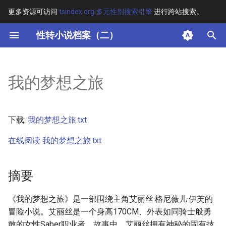
更多资源可访问
tsindex.org 多元性别搜索引擎
进行跨站搜索。
键
性转小说档案（二）
入
摘要
以
我的梦想之旅
开
其他信息
始
正文
下载:
我的梦想之旅.txt
搜
在线阅读 我的梦想之旅.txt
索
摘要
《我的梦想之旅》是一部围绕主角艾丽丝·格尼薇儿·伊芙的
冒险小说。艾丽丝是一个身高170CM、外表如同骑士般勇
敢的女性Saber职业者。故事中，艾丽丝拥有神秘的固有技