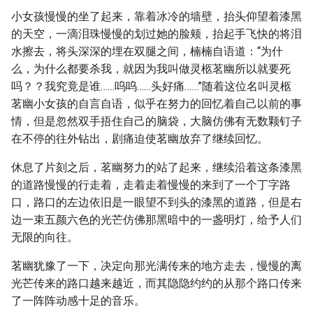
小女孩慢慢的坐了起来，靠着冰冷的墙壁，抬头仰望着漆黑
的天空，一滴泪珠慢慢的划过她的脸颊，抬起手飞快的将泪
水擦去，将头深深的埋在双腿之间，楠楠自语道：“为什
么，为什么都要杀我，就因为我叫做灵柩茗幽所以就要死
吗？？我究竟是谁……呜呜……头好痛……”随着这位名叫灵柩
茗幽小女孩的自言自语，似乎在努力的回忆着自己以前的事
情，但是忽然双手捂住自己的脑袋，大脑仿佛有无数颗钉子
在不停的往外钻出，剧痛迫使茗幽放弃了继续回忆。
休息了片刻之后，茗幽努力的站了起来，继续沿着这条漆黑
的道路慢慢的行走着，走着走着慢慢的来到了一个丁字路
口，路口的左边依旧是一眼望不到头的漆黑的道路，但是右
边一束五颜六色的光芒仿佛那黑暗中的一盏明灯，给予人们
无限的向往。
茗幽犹豫了一下，决定向那光满传来的地方走去，慢慢的离
光芒传来的路口越来越近，而其隐隐约约的从那个路口传来
了一阵阵动感十足的音乐。