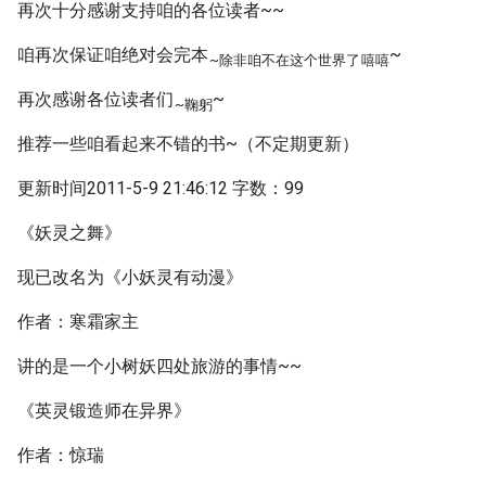
再次十分感谢支持咱的各位读者~~
咱再次保证咱绝对会完本
~
~除非咱不在这个世界了
嘻嘻
再次感谢各位读者们
~
~鞠躬
推荐一些咱看起来不错的书~（不定期更新）
更新时间2011-5-9 21:46:12 字数：99
《妖灵之舞》
现已改名为《小妖灵有动漫》
作者：寒霜家主
讲的是一个小树妖四处旅游的事情~~
《英灵锻造师在异界》
作者：惊瑞