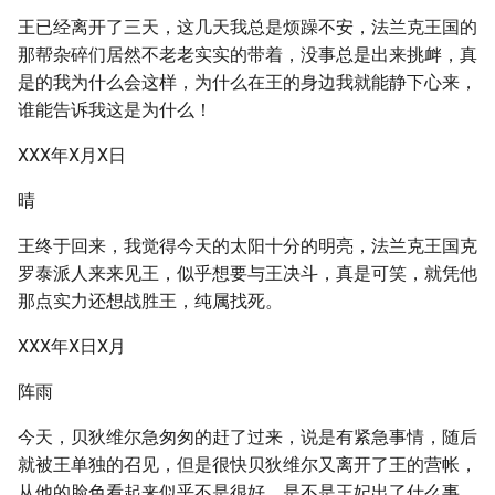
王已经离开了三天，这几天我总是烦躁不安，法兰克王国的
那帮杂碎们居然不老老实实的带着，没事总是出来挑衅，真
是的我为什么会这样，为什么在王的身边我就能静下心来，
谁能告诉我这是为什么！
XXX年X月X日
晴
王终于回来，我觉得今天的太阳十分的明亮，法兰克王国克
罗泰派人来来见王，似乎想要与王决斗，真是可笑，就凭他
那点实力还想战胜王，纯属找死。
XXX年X日X月
阵雨
今天，贝狄维尔急匆匆的赶了过来，说是有紧急事情，随后
就被王单独的召见，但是很快贝狄维尔又离开了王的营帐，
从他的脸色看起来似乎不是很好，是不是王妃出了什么事