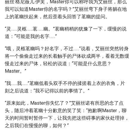
丽丝·格尼薇儿·伊芙，Master你可以称呼我为艾丽丝，那么
我可以知道Master你的名字吗？”艾丽丝弯下身子将躺在地
上的茗幽扶起来，然后歪着头回答了茗幽的提问。
“灵……灵柩……茗……幽。”茗幽稍稍的犹豫了一下，缓慢的说
道：“可能是我的名字……”
“哦，灵柩茗幽吗？好名字，不过……”说着，艾丽丝突然转身
将一个偷偷走过来的长着触手的尸体砍成两半，看着无数缓
慢走过来的尸体，轻松的说道：“可能是什么意思？
Master。”
“我……我……”茗幽低着头双手不停的揉搓着上衣的衣角，片
刻之后说道：“我不记得以前的事情了。”
“原来如此，Master你失忆了？”艾丽丝诺有所思的念了点
头，随后冲着茗幽十分歉意的笑了笑：“抱歉啊Master，聊
天的时间暂时暂停一下，让我先把这些碍事的家伙处理掉，
之后我们在慢慢的聊，如何？”