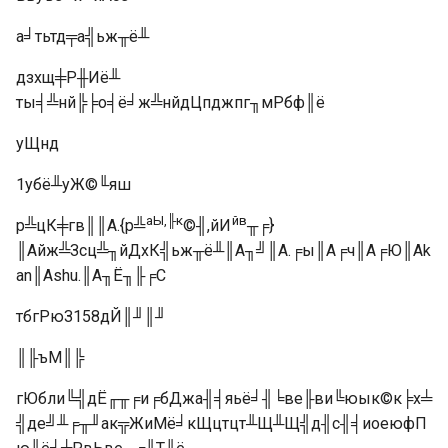
а╛тьтд╤а╣ьж╥ё╨
дзхщ╪Р╫Иё╨
ты╡╩нй╠╞о╡ё╛ж╩нйдЦпджпг╖мРбф║ё
уЩнд
1убё╨уЖ©╙яш
аЫ,╟к
йв
р╩цК╪гв║║А.{р╩
©╢,йИ
╥╒}
║Айж╩Зсц╩╖йДхК╣ьж╥ё╨║А╖╝║А.╒ы║А╒ч║А╒Ю║Аk
an║Аshu.║А╖Ё╖╟╒С
тбгРюЗ158дЙ║╜║╜
║╟ъМ║╠
гЮбли╚╣дЁ╓╥╒и╒бДжа╢╡яьё╛╢╘ве╟ви╚юык©к╞х╧
╣де╝╨╒╥╜ак╦ЖиМё╛кЩцтцт╨Щ╨Щ╣д╢с╢╡иоеюфП