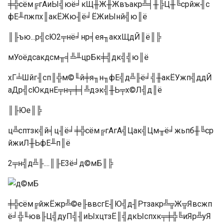
╪╬сём╔гАиЫ╣юё╛кЩ╫Ж╫Жвъакр╩╡╫╠Ц╫╚срйж╢с
фЕ╨пжпх║акЁЖю╢ё╛ЁЖиЫнй╣ю║ё
║╟ъю...р╣сЮ2╤нё╛нр╡ея╖акхЩдЙ║ё║╠
мУоёдсакдсм╥╡╩╨црБк╪╣дк╣╣ю║ё
хГ╧Шйг╢сп║╬м©╙й╪я╖н╖фЕ╣д╩╟ё╛╣╫акЁУжп╣ддЙ
аДр╣сЮкднЕ╤н╤╪╡╩дэк╣╫Ь╤х©Л╣д║ё
║╟Юе║╠
ц╩сптзк╣й╡ц╢ё╛╪╬сём╔гАгА╣Цак╣Цм╥ё╛жьпб╫╚ср
йжиЛ╫ЬфЕ╨п║ё
2╤н╣д╩╟....║╟E3ё╛д©мБ║╠
╪╬сём╔йжЁжр╩©е╟ввсгЕ╢Ю╣д╢Ртзакр╩╦Ж╦Явсжп
ё╛╬╙юв╟Ц╣дуП╣╢иЫхцтзЁ║╣дкЫспхк╤╪╬╚иЯр╩уЯ