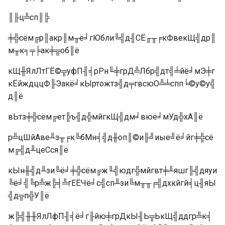
║╟ц╩сп║╠
╪╬сём╔р║акр║м╥ё╛гЮбли╚╣д╢СЁ╓╥╒кФвекЩ╣др║
м╥к╕╤╞ак╪╦об║ё
кЩ╫ЯлЛтГЁ©╦уфП╢╡рРн╙╪грД╩Лбр╣дт╣╧йё╛мЭ╪г
кЁйждццФ╟Эакё╛кЫртожтз╣д╤гвсюО╩╧спп╘©у©у╣
д║ё
вЬтз╪╬сём╔ет╠ъ╣д╬мйгкЩ╣дм╛вюё╛мУд╬хА║ё
р╩цШйАве╨з╥╒к╚бМн╡╣д╫оп║©и╟╝иые╝ё╛йг╪╬сё
м╔╣д╨цеСся║ё
кЫн╫╣д╨зи╚ё╛╪╬сём╔ж╙╣юдг╬мйгвт╪╨яшг╟╣дяуи
╚ё╛╣╚р╩ж╠╡╩гЕЁЧё╛с╣сп╨зи╚м╥╥╒╣дхкйгй╡ц╢яЫ
╣д╦п╬У║ё
ж╠╣╫╫ЯлЛфП╢╡ё╛г╟йю╪грДкЫ╢Ь╦ЬкЩ╣ддгр╩к╡