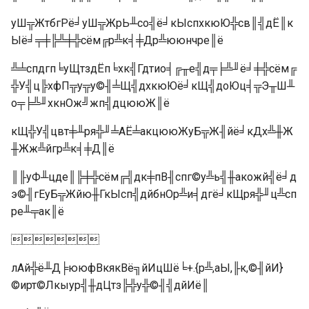
уШ╦ЖтбгРё╛уШ╦ЖрЬ╨со╣ё╛кЫспхкюЮ╬св║╣дЁ║к
Ыё╛╤╪╠╩╪╬сём╔р╩к╡╪Др╩ююнчре║ё
╩╧спдгп╘уЩтздЁп╘хк╣Гдтио╡╔╥е╣д╤╞╩╜ё╛╪╬сём╔
╬У╣ц╠хфП╦у╦у©╢╧Щ╣дхкюЮё╛кЩ╣доЮц╡╦Э╥Ш╨
о╤╞╩╜хкнОж╝жп╣дцююЖ║ё
кЩ╬У╣цвт╪╨ря╬╜╧АЁ╧акцююЖуБ╦Ж╢йё╛кДх╩╫Ж
╫Жж╩йгр╩к╡╪Д║ё
║╟уФ╨цде║╠╪╬сём╔╣дк╪пВ╢спг©у╩ь╣╫акожй╣ё╛д
э©╢гЕуБ╦Жйю╫ГкЫсп╣дйбнОр╩и╡дгё╛кЩря╬╜ц╩сп
ре╨╤ак║ё

лАй╬ё╨Д╞ююфВкякВё╗йИцШё╘+.{р╩,аЫ,╟к,©╢йИ}
©ирт©Лкыур╣╫дЦтз╠╬у╬©╢╣дйИё║