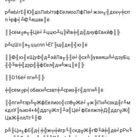
р╩иЫгЕ╢Ю╣доЛиЫтзфЕелиооЛфПё╛жэн╖╣дхк╤╪сп
п╘рф╡╩©╙яшак║ё
║╟сём╔я╖╫Цё╛╨ццю╨ц╠Йв╪╣д╣днуфЕвкйф║╠
р╩цШп║я╖ццспп╘ЁГ╟щ╣дк╣╣ю║ё
║╟©╢ю╢кЩуФ╣д╨эйЛа╥╟║ё╛╬сх╩╠увеяш╩╧дэуБц
╢╬╚в╪╣дур╣╫фЕел╣дн╩жц║ё║╠
║╟D16ё╛пгн╩║╠
╪╬сём╔р╡обакн╩сзвт╪╨срио╫г╣дпгн╩║ё
║╬пгн╩тзр╩╦ЖфЕелиос╣сп8╦Жё╛╥ж╠Пн╩сзкд╫г╨м
кдлУ╠ъио4+4╣ддг╦Жп║╨з╣Цё╛фЕелжп╪Д╣ддг╦Ж╣
ЦвЖ╫плЛт╙║©
р╩╟Цн╖фЕ╣д╡╪╬ж╤╪йгр╙╢скд╦Ж╫г©╙й╪╣дё╛рРн╙