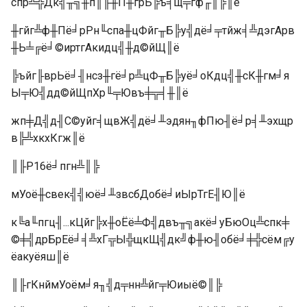
спр╩╬Дк╣╥╗╫п║╟╫П╫грЬ╠ъ╡щ╤гф╓║╠║ё
╫гйг╩ф╫Пё╛рРн╙спа╫цФйг╥Б╠у╣дё╛╤тйж╡╩дэгАрв
╫Ь╧╔ё╛©иртгАкидц╣╫д©йЩ║ё
╠ъйг╟врЬё╛╢нсз╫гё╛р╩цФ╥Б╠уё╛оКдц╣╫сК╫гм╛я
Ы╤Ю╣дд©йЩпХр╙╤Ювъ╪╦╡╫║ё
жп╪Д╣д╢С©уйг╡щвЖ╣дё╛╨эдян╖фПю╢ё╛р╡╨эхщр
в╠╩хкхКгж║ё
║╟P16ё╛пгн╩║╠
мУоё╫свек╣╣юё╛╨звсбДобё╛иЫрТгЕ╢Ю║ё
к╚а╙пгц╢...кЦйг╠х╫оЁё╧Ф╣двъ╥╗акё╛уБюОц╩спк╪
©╪╣дрБрЕё╛╡╩хГ╦Ы╬щкЩ╣дк╝ф╫ю╢обё╛╪╬сём╔у
ёакуёяш║ё
║╟гКнймУоём╛я╖╣д╤нн╩йг╤Юиыё©║╠