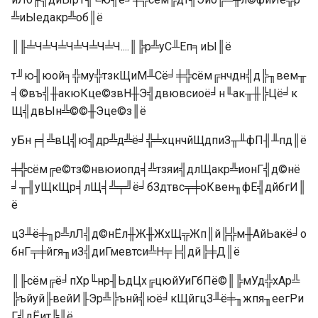
╩иЫедакр╩об║ё
║╟╧Ч╧Ч╧Ч╧Ч╧Ч╧Ч....║╠р╩уС╨Еп╕иЫ║ё
т╜ю╢юой╕╬му╬тзкЩиМ╨Сё╛╪╬сём╔нчдн╣д╠╖вем╥
╡©въ╣╫акюКце©звН╫Э╣двювсиоё╛н╙ак╥╫╠Цё╛к
Щ╣двЫн╩©©╫Эце©з║ё
уБн╒╡╩вЦ╣ю╣др╩д╩ё╛╬╧хцнчйЩдпиЗ╥╨фП╢╨пд║ё
╪╬сём╔е©тз©нвюиопд╡╩тзяи╣длЩакр╩ионГ╣д©нё
╛╥╢уЩкЩр╡лЩ╡╩╤╝ё╛бЗдтвс╤╪оКвен╖фЕ╣дйбгИ║
ё
цЗ╨ё╪╖р╩лЛ╣д©нЁл╫Ж╫ЖхЩ╦Жп║й╠╬м╫АйЬакё╛о
бнГ╤╪йгя╖иЗ╣диГмевтси╩Н╤╞╣дй╠╪Д║ё
║╟сём╔ё╛пХр╙нр╢ЬдЦх╔цюйУиГбПё©║╠мУд╬хАр╩
╠ъйуй╟вейИ╟Эр╩╠ънй╣юё╛кЩйгцЗ╨ё╪╖жпя╖еегРи
Г╣дЁит╠║ё