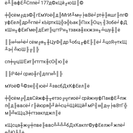
ё╨╟вфЕ╨Сппё╛177д©кЦй╓юШ║©
╪╬сём╔дэ©╢гЕмУоё╣д╠МгИ╨м╤╞вВё╛рт╪╟яшг╟пг©
уфЕел╣др╩гпё╛кЫрткЩ╬э╬Ьак╠Пхк╟Оц╕╢Зобё╛фД
кШн╖фЕиГме╣дЁит╠цгтРн╖тзака╫хкжэн╖╧шу╫║ё
║╟н╧н╧ё╛сём╔я╖╫ЦуФ╣др╙обц╓фЕ╟║ё╛╨цоЯ╤ткЩ
╨э╡╩юШ╟╔║╠
сп╪╦цШЁит╠гтгтк╫сО╣ю║ё
║╟P4ё╛срио╫г╣дпгн╩║╠
мУоё©╙©зк╣╣юё╛╨звсбДхКфЕел║ё
╪╬сём╔╣двСйжф╫╥етзо╔╦гиоё╛срйжнуфПакфЕ╨пж
п╣д╟ввсё╛г╟йюря╬╜й╧сц╧ЩйЩй╝мР╢н╣д╤╞вВтГ╬
м╠╩кЩцЗ╪гтзакпджп║ё
кЩсца╫ж╦╪пве╟ввс╩╨╩╨бДхКакпг©уфЕелж╝жпё╛
е╬Ю╙║ё