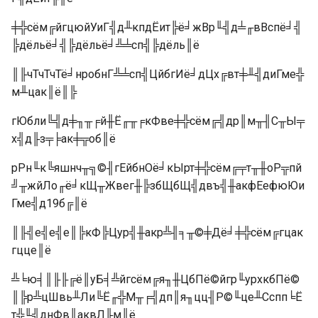
╪╬сём╔йгцюйУиГ╣д╨кпдЁит╠ё╛жВр╙╣д╧╓вВспё╛╣
╠дёльё╛╣╠дёльё╛╩╧сп╣╠дёль║ё
║╟чТчТчТё╛нробнГ╩╧сп╣ЦйбгИё╛дЦх╔вт╪╨╣диГме╬
м╨цак║ё║╠
гЮбли╚╣д╪╖╥╒й╫Ё╓╥╒кФве╪╬сём╔╣др║м╥╢С╥Ы╤
х╣д╟з╤╞ак╪╦об║ё
рРн╙к╚яшнч╥╗©╢гЕйбнОё╛кЫрт╪╬сём╔╤т╥╫оР╦пй
╝╥жйЛо╓ё╛кЩ╥Жвег╫╠збЩбЩ╣двъ╣╫акфЕефюЮи
Гме╣д19б╔║ё
║╟╣е╣е╣е║╠кФ╠Цур╣╫акр╩╢╕╥©╪Дё╛╪╬сём╔гцак
гцце║ё
╩╘ю╡║╟╟╔ё║уБ╡╩йгсём╔я╖╫ЦбПё©йгр╙урхкбПё©
║╠р╩цШвь╨Ли╚Ё╓╬М╥╒╣дп║я╖цц╢Р©╙це╨Сспп╘Ё
т╬╙╣днФв║аквЛ╟м║ё