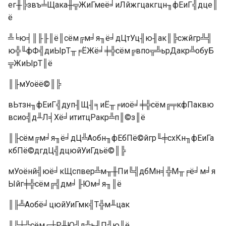
ег╫╠звъ╧Щака╫╦ЖиГмеё╛иЛйжгцакгцн╖фЕиГ╣дце║
ё
╩╘ю╡║╟╟║ё║сём╔м╛я╖ё╛дЦтУц╢ю╢ак║╠сжйгр╩╣
ю╬╙фФ╣диЫрТ╥╒ЁЖё╛╪╬сём╔впо╦╩ьрДакр╩обуБ
╦ЖиЫрТ║ё
║╟мУоёё©║╠
вЬтзн╖фЕиГ╣дуп╢Щ╢╕иЁ╥╒иоё╛╪╬сём╔╤кфПаквю
всио╣д╨Л╡Хё╛ититцРакр╩п║©з║ё
║╟сём╔м╛я╖ё╛дЦ╩Аобн╖фЕбПё©йгр╙╪схКн╖фЕиГа
кбПё©дгдЦ╣дцюйУиГдьё©║╠
мУоёнй╣юё╛кЩспвер╩м╥╫Пи╚╣дбМн╡╬М╥╒ё╛м╛я
Ыйг╪╬сём╔╣дм╛╟Юм╛я╖║ё
║╟╩Аобё╛цюйУиГмк╣Т╬м╨цак
║╠╪╬сём╔╪Р╫Ю╣д╩ь╢П╣ю║ё