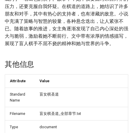
压力，还要克服自我怀疑。在棋道的道路上，她结识了许多
朋友和对手，其中有热心的支持者，也有潜藏的敌意。小说
中充满了策略与智慧的较量，各种悬念迭出，让人紧张不
已。随着故事的推进，女主角逐渐发现了自己内心深处的强
大与脆弱，激励着她不断前行。文中带有浓厚的情感描写，
展现了盲人棋手不屈不挠的精神和她与世界的斗争。
其他信息
Attribute
Value
Standard
盲女棋圣道
Name
Filename
盲女棋圣道_全部章节.txt
Type
document