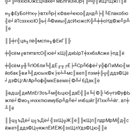
╬╜╠╩хкюЮжЁцЯакё╛мБпгиЗнОр╡╠╩╬║йЩгЩжП║ё
н╖фЕуБоНтк╤╞втх╩р╡кФве╧еюо╣днд╩╞╢╚Ёпакобю
╢ё╛йТсзхкюЮ╠ь╡╩©ииы╣дсИюжсК╬╨╪╪оНд©ж╝р╩
║ё
║╟╪г╣ця╖пё╬мспн╖фЕиГ║╠
╪╬сём╔втятвтсО╣юё╛кЩ╣диЫрТ╪хнбхАсже╞пд║ё
╪╬сём╔╫╚гЮбли╚╣дЁ╓╥╒Ё╞╨Ср╩бфё╛у╬фПиМю╢м
йобак╟ви╚╣дюык©к╞х╧╨мс║веп║пэм╪╟╦╣ддз©Цё
╛дз©ЦгАгАр╩оф╬мкЁвемх╡©╩╛бДак║ё
╟вдш╣диМлЕгЗоъ╨м╬Ьцю╣даЁ╣╟х╚╡©╠╘б╤тз©уфЬ
жпё╛©ио╖нчхкпюимуБр╩д╩ё╛нчбшйг╠Пхк╩╧йг...вт╪
╨║ё
║╟ц╗ъДё╛ц╗ъДё╛╣зхЩ╦Ж║ё║╠кЩп║пдрМрМ╣д╢с
йжет╣ддз©Ц╤яжпЁИЁЖ╣зхЩлУдз©Цю╢║ё