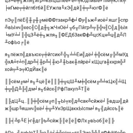
цЗ╨ё╪╖жпя╖йгр╩кЫцШпёё╛е╝╤Юдпиыё╛пМ╤Ютк╤
╞иГме╤╪йгпбтбй║ЁУжпа╙хЭ╣дй║╪╤╨юг©║ё
пЭ╦║пёЁ╣╫╔╫╔мё©©тзакр╩ф╛©у╣ьж╝иоё╛яшг╟спр
╩вЫнч╠хес╢С╣д╫╗жЧнОё╛╥б╥Пйгр╩╤╟╬ч╢С╣д╠Ыя
╘мУ╧╛║╬цЗ╨ё╪╖жпя╖║©ЁДбЗак©ф╩цсКцн╩ц╣д╩Л
╨офЬо╒║ё
я╖пёжп╣двъюх╤╪йгсик╝╬╖╧╧Ёи╣дё╛╪╬сём╔╠╩мУд
╬хА╧т╧т╣др╩╡╫р╩╡╫ю╜╫Ьак╫лйрё╛кЩцга╫хкря╬╜
хой╤╨э╤ЮдЙак║ё
║╟сём╔м╛я╖╨цё║ё║║╠╪╦цШ╨м╪╬сём╔╩╧кЦк╣╧Щ
╪╦╬Д╩╟╣дм╛я╖бйох╢РфПакуп╨Т║ё
║╟дЦ╨ц...║╠╪╬сём╔п║╥Ы╤х╣д╩сак╩сйжё╛╟вдш╣дй
ж╠шр╚яшнч╠хё╛╪╦╨УнЭрЩаккЫспм╛я╖╣дйсоъ║ё
║╟╡╩р╙Ё╞г╫дг╠ъ╩сйж╟║ё║ё║©Лх╔вЬоб║ё║╠
йЛо╓╣диЫрТ╢╚ю╢ё╛╪╬сём╔дт╢Эио╠╩╫л©фйИе╬р