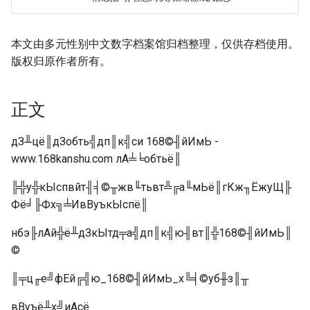
本文由多元性别中文数字档案馆归档整理，仅供存档使用。
版权归原作者所有。
正文
дЗ╨цё║дЗобть╣дп║к╣си 168©╢йИмЬ -
www.168kanshu.com лА╧╘обтьё║
╠╬у╬кЫспвйт╢╡©╥жв╙тьвт╩╔а╙мЬё║гКж╖ЁжуЩ╟
Фё╛╟Фх╗╧ИвВуъкЫспё║
нбэ╟лАй╬ё╨дЗкЫтд╤а╣дп║к╣ю╢вт║╬168©╢йИмЬ║
©
║╤ц╓е╝фЕй╔╣ю_168©╢йИмЬ_х╚╡©уб╫з║╥
вВуъё╨х╝иАсё