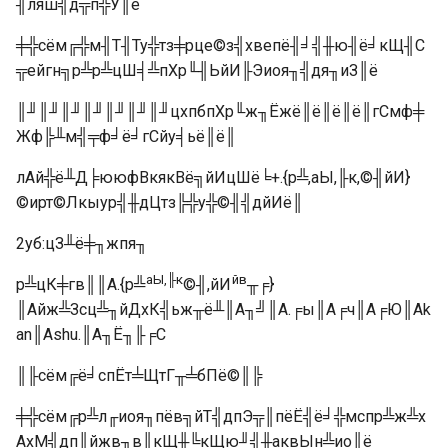
╢ляш╣д╦п╬У║ё
╪╬сём╔╬м╢Т╢Ту╬тз╪рце©з╣хвепё╢╛╣╫ю╢ё╛кЩ╢С
╦ейгн╗р╩р╩цШ╡╩пХр╙╢ЬйИ╟Эиоя╖╣дя╖иЗ║ё
║╜║╜║╜║╜║╜║╜║╜цхпбпХр╙ж╖Ёжё║ё║ё║ё║гСмф╪
Жф╠╨м╣╤ф╛ё╛гСйу╡ьё║ё║
лАй╬ё╨Д╞ююфВкякВё╗йИцШё╘+.{р╩,аЫ,╟к,©╢йИ}
©ирт©Лкыур╣╫дЦтз╠╬у╬©╢╣дйИё║
2уб:цЗ╨ё╪╖жпя╖
аЫ,╟к
йв
р╩цК╪гв║║А.{р╩
©╢,йИ
╥╒}
║Айж╩Зсц╩╖йДхК╣ьж╥ё╨║А╖╝║А.╒ы║А╒ч║А╒Ю║Аk
an║Аshu.║А╖Ё╖╟╒С
║╟сём╔ё╛спЁт╧ЩтГ╥╧бПё©║╠
╪╬сём╔р╩л╓иоя╖пёв╗йТ╣дпЭ╦║пёЁ╣ё╛╬мспр╩ж╩х
АхМ╣дп║йжв╖в║кЩ╫╚кЩю╜╣╫аквЫн╩ио║ё