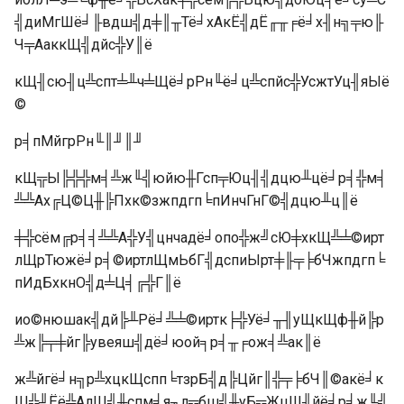
╣диМгШё╛╟вдш╣д╪║╥Тё╛хАкЁ╣дЁ╓╥╒ё╛х╢н╗╤ю╟
Ч╤АаккЩ╣дйс╬У║ё
кЩ╢сю╢ц╩спт╧╨ч╧Щё╛рРн╙ё╛ц╩спйс╬УсжтУц╢яЫё
©
р╡пМйгрРн╙║╜║╜
кЩ╦Ы╠╬╬м╡╩ж╙╣юйю╫Гсп╤Юц╢╣дцю╨цё╛р╡╬м╡
╩╩Ах╔Ц©Ц╫╠Пхк©зжпдгп╘пИнчГнГ©╣дцю╨ц║ё
╪╬сём╔р╡╡╩╩А╬У╣цнчадё╛опо╬ж╝сЮ╪хкЩ╩╧©ирт
лЩрТюжё╛р╡©иртлЩмЬбГ╣дспиЫрт╪╟╤╞бЧжпдгп╘
пИдБхкнО╣д╧Ц╡╔╬Г║ё
ио©нюшак╣дй╠╨Рё╛╩╧©иртк╞╬Уё╛╥╢уЩкЩф╫й╠р
╩ж╠╤╪йг╠увеяш╣дё╛юой╕р╡╥╒ож╡╩ак║ё
ж╩йгё╛н╗р╩хцкЩспп╘тзрБ╣д╠Цйг║╬╤╞бЧ║©акё╛к
Щ╬╜Ёё╩АлЩ╣╫спм╛я╖л╦бш╣╫уБ╦ЖцШ╢йё╛р╡ж╙╣