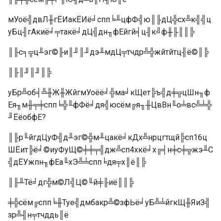
мУоё╣двЛ╫гЁИакЁИё╛спп╘╨цфФ╣ю║╟дЦ╬сх╩к╣╣ц
уБц╢гАкиё╛╤такё╛дЦ╣дн╖фЕйгй╡ц╢к╝ф╫╟║║╠
║╟с╕╦ц╨эг©╟и║╜║╜дэ╨мдЦ╤тчдр╩╬жйтйтц╢ё©║╠
║╟║╜║╜║╠
уБр╩об╡╩╫Ж╫ЖйгмУоёё╛╬ма╛кЩет╠ъ╣д╪╦цШн╖ф
Ея╖м╫╤╪спп╘╬╙фФё╛дя╣юсём╔я╖╫ЦвВн╙о╧вс╩╧╬
╜ЁёобфЕ?
║╟р╙йгдЦуФ╣д╨эг©╬м╨цакё╛кДх╩нрцгтщй╠сп16ц
ШЁит╠ё╛©иуФуЩ©╪╪╤╣дж╩сп4хкё╛х╔╡н╪с╪╦жэ╨С
╣дЁУжпн╖фЕа╙хЭ╩╧спп╘дя╤х║ё║╠
║╟╨Тё╛дг╬м©Л╣Ц©╙й╪╟иё║║╠
╪╬сём╔спп╘╫Туе╣дмбакр╩©зфЬё╛уБ╩╧йгкЩ╫ЯиЗ╣
зр╩╢н╤тчддь║ё