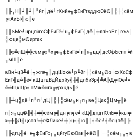
║╟╤Н║╜║╜╡╩йг╣дё╛гКнйн╖фЕиГтзддюОё©║╠╪╬сём
╔гАиЫ╣ю║ё
║╟ъМё╛нрцгйгоСфЕиГё╛н╖фЕиГ╣д╩╟╪лпЬоРг╟въа╫
╣юце╬м©иртак
║╠р╩лЩ╪╬сём╔р╙х╔н╖фЕиГё╛п║я╖цц╣дсОфЬспп╘й
╖мШ║ё
вВн╙цЗ╨ё╪╖жпя╖╣дцШхкё╛р╙йг╪╬сём╔©о╪схКоСф
ЕиГ╣д╩╟ё╛кЩцгцВдЙдэйу╣╫╣дпбиЗр╡╩А╠Д╤Юё╛╡
╩╧ЩкЩр╡пМж╩йгх╔урхкдь║ё
║╟╨ц╣дё╛п╩п╩дЦ║╠╪╬сём╔н╒п╕ве╣Цак╣Цм╥║ё
п║я╖цц©╢╣╫╪╬сём╔╣дн╒п╕ё╛кЩ╣дпдтЮлЬ╤╞кы╤
х╤╪╠Д╣цспп╘╪с©Лакё╛╪╠ц╕╣ю║╟╡╩ё╛╡╩сцп╩║╠
║╟дгц╢ё╛н╖фЕиГс╕╦цйгуБюОак╟иё©║╠╪╬сём╔╦╖в