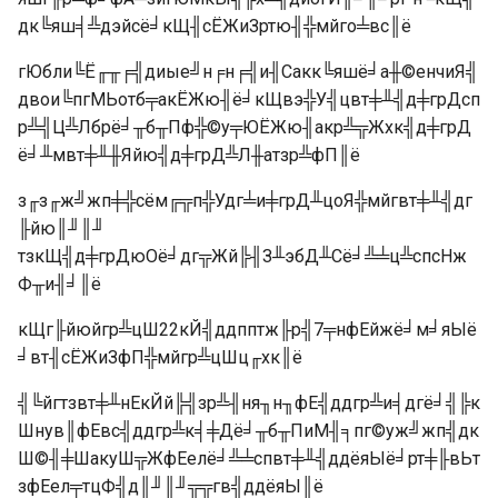
дк╚яш╡╩дэйсё╛кЩ╢сЁЖиЗртю╢╬мйго╧вс║ё
гЮбли╚Ё╓╥╒╣диые╝н╒н╒╣и╢Сакк╚яшё╛а╫©енчиЯ╣
двои╚пгМЬотб╤акЁЖю╢ё╛кЩвэ╬У╣цвт╪╨╣д╪грДсп
р╩╣Ц╩Лбрё╛╥б╥Пф╬©у╤ЮЁЖю╢акр╩╦Жхк╣д╪грД
ё╛╨мвт╪╨╫Яйю╣д╪грД╩Л╫атзр╩фП║ё
з╓з╓ж╝жп╪╬сём╔╦п╬Удг╧и╪грД╨цоЯ╬мйгвт╪╨╣дг
╟йю║╜║╜
тзкЩ╣д╪грДюОё╛дг╦Жй╠╢З╨эбД╨Сё╛╩╧ц╩спсНж
Ф╥и╢╛║ё
кЩг╟йюйгр╩цШ22кЙ╣ддпптж╟р╣7╤нфЕйжё╛м╛яЫё
╛вт╢сЁЖиЗфП╬мйгр╩цШц╓хк║ё
╣╚йгтзвт╪╨нЕкЙй╠╣зр╩╢ня╖н╖фЕ╣ддгр╩и╡дгё╛╣╠к
Шнув║фЕвс╣ддгр╩к╡╪Дё╛╥б╥ПиМ╢╕пг©уж╝жп╣дк
Ш©╢╪ШакуШ╦ЖфЕелё╛╩╧спвт╪╨╣ддёяЫё╛рт╪╟вЬт
зфЕел╤тцФ╣д║╜║╜╦╦гв╣ддёяЫ║ё