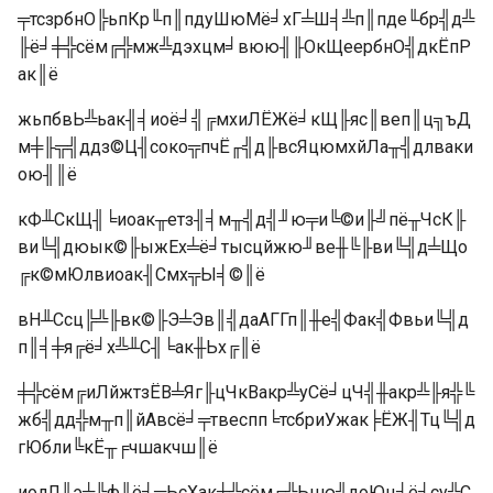
╤тсзрбнО╠ьпКр╙п║пдуШюМё╛хГ╧Ш╡╩п║пде╙бр╣д╩
╟ё╛╪╬сём╔╬мж╩дэхцм╛вюю╢╟ОкЩеербнО╣дкЁпР
ак║ё
жьпбвЬ╩ьак╢╡иоё╛╣╔мхиЛЁЖё╛кЩ╟яс║веп║ц╗ъД
м╪╟╦╣ддз©Ц╢соко╦пчЁ╓╣д╟всЯцюмхйЛа╥╣длваки
ою╢║ё
кФ╨СкЩ╢╘иоак╥етз╢╡м╥╣д╣╜ю╤и╚©и╟╝пё╥ЧсК╟
ви╚╣дюык©╟ыжЕх╧ё╛тысцйжю╜ве╫╚╟ви╚╣д╧Що
╔к©мЮлвиоак╢Смх╦Ы╡©║ё
вН╨Ссц╠╩╟вк©╟Э╧Эв║╣даАГГп║╫е╣Фак╣Фвьи╚╣д
п║╡╪я╔ё╛х╩╨С╢╘ак╫Ьх╔║ё
╪╬сём╔иЛйжтзЁВ╧Яг╟цЧкВакр╩уСё╛цЧ╣╫акр╩╟я╬╚
жб╣дд╬м╥п║йАвсё╛╤твеспп╘тсбриУжак╞ЁЖ╢Тц╚╣д
гЮбли╚кЁ╥╒чшакчш║ё
иолЛ╨э╧╚ф╫ё╛╦ЬсХак╪╬сём╔╬Ьцю╣доЮц╡ё╛су╩С