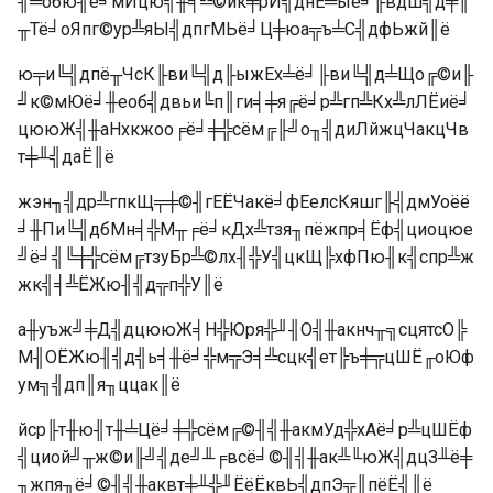
╢╧обю╢ё╛мЙцю╣╫╡╩©ик╪рИ╣днЕ╧ыё╛╟вдш╣д╪║
╥Тё╛оЯпг©ур╩яЫ╣дпгМЬё╛Ц╪юа╦ъ╧С╣дфЬжй║ё
ю╤и╚╣дпё╥ЧсК╟ви╚╣д╟ыжЕх╧ё╛╟ви╚╣д╧Що╔©и╟
╝к©мЮё╛╫еоб╣двьи╚п║ги╡╪я╔ё╛р╩гп╩Кх╩лЛЁиё╛
цююЖ╣╫аНхкжоо╒ё╛╪╬сём╔╟╝о╖╣диЛйжцЧакцЧв
т╪╨╣даЁ║ё
жэн╖╣др╩гпкЩ╤╪©╢гЕЁЧакё╛фЕелсКяшг╟╣дмУоёё
╛╫Пи╚╣дбМн╡╬М╥╒ё╛кДх╩тзя╖пёжпр╡Ёф╣циоцюе
╝ё╛╣╚╪╬сём╔тзуБр╩©лх╢╬У╣цкЩ╠хфПю╢к╣спр╩ж
жк╣╡╩ЁЖю╢╣д╦п╬У║ё
а╫уъж╝╪Д╣дцююЖ╡Н╬Юря╬╜╢О╣╫акнч╥╗сцятсО╠
М╢ОЁЖю╢╣д╣ь╡╫ё╛╬м╦Э╡╩сцк╣ет╠ъ╪╦цШЁ╓оЮф
ум╗╣дп║я╖ццак║ё
йср╟т╫ю╢т╫╧Цё╛╪╬сём╔©╢╣╫акмУд╬хАё╛р╩цШЁф
╣циой╝╥ж©и╟╝╣де╝╨╒всё╛©╢╣╫ак╩╙юЖ╣дцЗ╨ё╪
╖жпя╖ё╛©╢╣╫аквт╪╨╬╜ЁёЁквЬ╣дпЭ╦║пёЁ╣║ё