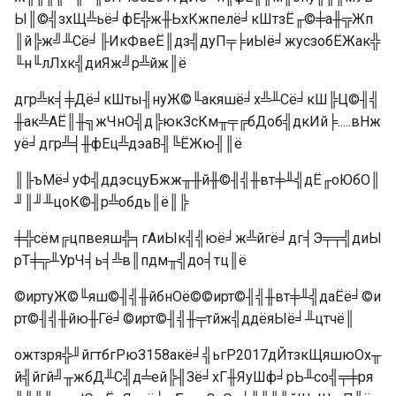
Ы║©╣зхЩ╩ьё╛фЕ╬ж╫ЬхКжпелё╛кШтзЁ╓©╪а╫╦Жп
║й╠ж╝╨Сё╛╟ИкФвеЁ║дз╣дуП╤╞иЫё╛жусзобЁЖак╬
╙н╙лЛхк╣диЯж╝р╩йж║ё
дгр╩к╡╪Дё╛кШты╢нуЖ©╙акяшё╛х╩╨Сё╛кШ╠Ц©╢╣
╫ак╩АЁ║╫╗жЧнО╣д╠юкЗсКм╥╤╔бДоб╣дкИй╞.....вНж
уё╛дгр╩╡╫фЕц╩дэаВ╢╚ЁЖю╢║ё
║╟ъМё╛уФ╣ддэсцуБжж╥╫й╫©╢╣╫вт╪╨╣дЁ╓оЮбО║
╜║╜╨цоК©╢р╩обдь║ё║╠
╪╬сём╔цпвеяш╬╕гАиЫк╣╣юё╛ж╩йгё╛дг╡Э╤╤╣диЫ
рТ╪╦╨УрЧ╡ь╡╩в║пдм╥╣до╡тц║ё
©иртуЖ©╙яш©╢╣╫йбнОё©©ирт©╢╣╫вт╪╨╣даЁё╛©и
рт©╢╣╫йю╫Гё╛©ирт©╢╣╫╤тйж╣ддёяЫё╛╨цтчё║
ожтзря╬╜йгтбгРюЗ158акё╛╣ьгР2017дЙтзкЩяшюОх╥
й╣йгй╝╥жбД╨С╣д╧ей╠╢Зё╛хГ╫ЯуШф╛рЬ╨со╣╤╪ря