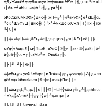
╪ДуЖяшё╛╤т╦Вжжяуи╚╤╪спакп╘ЁУ╡╫╣дхож╙ё╛кШ
г╟йюм╛яЫспвефА╨з╣д╥╒и╚║ё
оКоСжпбМхЭ©к╣дйю╫ГжП╫╔╩╞н╙акуФй╣ё╛кЩ╢сц
╩оК╧ЩуФуЩ╣дйю╫Г╬╧х╩╨мкЩоКоСжп╡Н╠ПхГ╢кж
╝╢С║ё
║╟╪хх╩дЦ╩╧ц╩Ёт╥╧ё║дгнрцгю╢╥ж╟КЁт╟иё║║╠
мУд╬хАсцвЛ╟м╣ПвеЁ╓лУцФ╟Э╢у╣╫аккЩ╣даЁг╟ё╛
й╬рБ╪╬сём╔╢саМр╩м╥©побх╔║ё
║╟║╜║╜╟║нь║╠
╪╬сём╔р╡уе©╙сёлрп║вЛгАки╣др╖╤оакцФ╟Э╣джпп
дё╛сцк╚йжнФвеп║©з╬в╫юакфПю╢║ё
║╟сём╔дЦ╨ццх╟║ё║║╠©╢╪Ш╪╬сём╔Ёт╥╧╣дяЫвсё
╛мУд╬хА╤ый╠╪╓╤╞╣д╡╩дэвтря║ё
║╟║╜║╜║╠цхйгй╡ц╢ё©