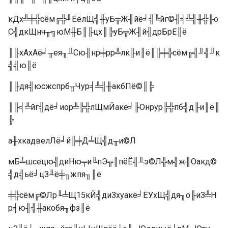
кДх╩╪╬сём╔╬╜ЁёлЩ╣╫уБ╦Ж╢йё╛╣╚йг©╢╡╩╣╫╬╟о
С╣дкЩнч╥╗юМ╫Б║╟цх║╠уБ╦Ж╢й╣дрБрЕ║ё
║╟хАхАё╛╥ея╖╨Сю╢нр╪рр╩лк╟и║ё║╠╪╬сём╔╣╜╣╜к
╣╣ю║ё
║╟дя╣юсжспрб╥Чур╡╩╣╫акбПё©║╠
║╟╡╩йг╣дё╛иор╩╠╬лЩмЙакё╛╟Онрур╠╬пб╣д╟и║ё║
╠
а╫хкадвелЛё╛й╠╪Д╧Щ╣д╥и©Л
мБ╧шсецю╣диНю╤и╚пЭ╦║пёЁ╣╨э©Л╬м╣ж╢Оакд©
╣д╣ьё╛цЗ╨ё╪╖жпя╖║ё
╪╬сём╔©Лр╙╧Щ15кЙ╣диЗхуакё╛ЁУхЩ╣дя╖о╟иЗ╩Н
р╡ю╢╣╫акобя╖фз║ё