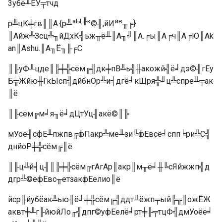
3убё╨ЁУ╤тчд
аЫ,╟к
йв
р╩цК╪гв║║А.{р╩
©╢,йИ
╥╒}
║Айж╩Зсц╩╖йДхК╣ьж╥ё╨║А╖╝║А.╒ы║А╒ч║А╒Ю║Аk
an║Аshu.║А╖Ё╖╟╒С
║╟уФ╨цде║╠╪╬сём╔╣дк╪пВ╩ь╣╫акожй╣ё╛дэ©╢гЕу
Б╦Жйю╫ГкЫсп╣дйбнОр╩и╡дгё╛кЩря╬╜ц╩спре╨╤ак
║ё
║╟сём╔м╛я╖ё╛дЦтУц╢акё©║╠
мУоё╢сфЕ╨пжпв╔фПакр╩ме╨зи╚фЕвсё╛спп╘ри╩С╣
днйоР╪╬сём╔║ё
║╟ц╩й╡ц╢║╠╪╬сём╔гАгАр║акр║м╥ё╛╫╚сЯйжжп╣д
дгр╩©ефЕвс╥етзакфЕелио║ё
йср╟йубёак╩ью╢ё╛╪╬сём╔╣ддт╨ёжп╤ый╠╦║ожЁЖ
аквт╪╨г╟йюйЛо╓╣дпг©уфЕелё╛рт╪╟╤тцФ╣дмУоёё╛