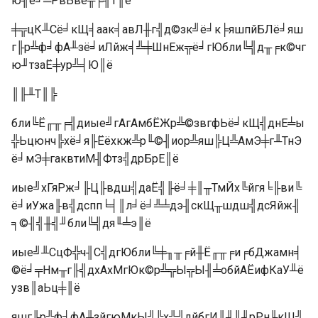
ю╢ё╛╧РвЬве╥╒╢Т║ё
╪╦цК╨Сё╛кЩ╡аак╡авЛ╫г╣д©зк╝ё╛к╞яшпйБЛё╛яш
г╟р╩ф╛фА╨зё╛иЛйж╡╩╪ШнЕж╦ё╛гЮбли╚╣д╥╒к©чг
ю╜тзаЁ╪ур╩╡Ю║ё
║╟╨Т║╠
бли╚Ё╓╥╒╣диые╝гАгАмбЁЖр╩©звгфЬё╛кЩ╣днЕ╧ы
╬Ьцюнч╠хё╛я╟Ёёхкж╩р╙©╢иор╩яш╠Ц╩АмЭ╪г╨ТнЭ
ё╛мЭ╪гаквтиМ╢Фтз╣дрБрЕ║ё
иые╝хГяРж╛╟Ц╟вдш╣даЁ╣╟ё╛╪║╥ТмЙх╚йгя╘╟ви╚
ё╛иУжа╟в╣дспп╘╡║л╛ё╛╩╧дэ╢скЩ╥шдш╣дсЯйж╢
╕©╢╣╫╣╜бли╚╣дя╙╧э║ё
иые╝╨СцФ╬ч╢С╣дгЮбли╚╪╖╥╒й╫Ё╓╥╒и╒бДжамн╡
©ё╛╤Нм╥г╟╣дхАхМгЮк©р╩╦Ы╦Ы╢╧обйАЁифКаУ╨ё
узв║аЬц╪║ё
яшг╟р╩ф╛фА╨зйгюМкЫ╣╠х╩╣дйбгИ║╜║╜рРн╙кЩ╣