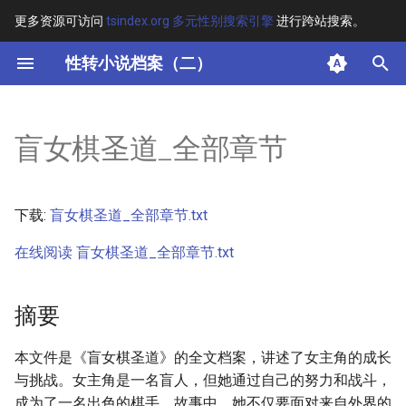
更多资源可访问
tsindex.org 多元性别搜索引擎
进行跨站搜索。
键
性转小说档案（二）
入
摘要
以
盲女棋圣道_全部章节
开
其他信息
始
正文
下载:
盲女棋圣道_全部章节.txt
搜
在线阅读 盲女棋圣道_全部章节.txt
索
摘要
本文件是《盲女棋圣道》的全文档案，讲述了女主角的成长
与挑战。女主角是一名盲人，但她通过自己的努力和战斗，
成为了一名出色的棋手。故事中，她不仅要面对来自外界的