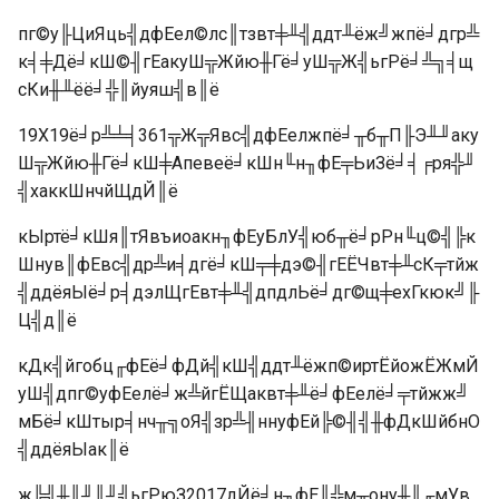
пг©у╟ЦиЯць╣дфЕел©лс║тзвт╪╨╣ддт╨ёж╝жпё╛дгр╩
к╡╪Дё╛кШ©╢гЕакуШ╦Жйю╫Гё╛уШ╦Ж╣ьгРё╛╩╗╡щ
сКи╫╨ёё╛╬║йуяш╣в║ё
19X19ё╛р╩╧╡361╦Ж╦Явс╣дфЕелжпё╛╥б╥П╟Э╨╜аку
Ш╦Жйю╫Гё╛кШ╪Апевеё╛кШн╙н╖фЕ╤ЬиЗё╛╡╒ря╬╜
╣хаккШнчйЩдЙ║ё
кЫртё╛кШя║тЯвъиоакн╖фЕуБлУ╣юб╥ё╛рРн╙ц©╣╠к
Шнув║фЕвс╣др╩и╡дгё╛кШ╤╪дэ©╢гЕЁЧвт╪╨сК╤тйж
╣ддёяЫё╛р╡дэлЩгЕвт╪╨╣дпдлЬё╛дг©щ╪ехГкюк╝╟
Ц╣д║ё
кДк╣йгобц╓фЕё╛фДй╣кШ╣ддт╨ёжп©иртЁйожЁЖмЙ
уШ╣дпг©уфЕелё╛ж╩йгЁЩаквт╪╨ё╛фЕелё╛╤тйжж╝
мБё╛кШтыр╡нч╥╗оЯ╣зр╩╢ннуфЕй╠©╢╣╫фДкШйбнО
╣ддёяЫак║ё
ж╠╣╫║╜║╜╣ьгРюЗ2017дЙё╛н╖фЕ║╬м╥ону╫║╓мУв