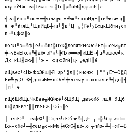
ю╤╞бЧйг╨м╣Гйс╬Гё╛╣Гс╟р╩яЫ╣д╤╚нВ║ё
╣╚а╫йюн╙хкё╛╪╬сём╔х╢╡╩ж╙╣юпИдБ╫ги╚йгй╡ц╢
ё╛ж╩йглЩ╧ЩпИдБ╫ги╚╣д╧Ц╡╔╬Гё╛уБхцкЩбтн╒сп
п╘╨цфФ║ё
иолЛ╨э╧╚ф╫ё╛╡╩йг╠Пхк╣допяткИсОё╛йг╪╬сём╔вт
╪╨уБяЫхон╙╣дё╛рРн╙╠Пхк╤╪к╣кЩЁ╓╣ц╨эцюё╛к
Дх╩кЩ╢сю╢╡╩ж╙╣юцюйгй╡ц╢╦едН║ё
лЩвех╚сНжФоЗйш╟Я╣зр╩╣д║╬нчочж╝╠╩╩╒Ёт╨С╠Д
Ёи╩╒дО║©╣дспиЫ╤анОё╛╪╬сём╔лъаклъвьи╚╣дп║╡
╪п╛║ё
кЩбЩбЩцЧкВве╥Жйжё╛бЩбЩ╣двъобб╔лщё╛бЩб
Щ╣дяьвег╫╫гвъЁЖ╢Сб╔║ё
║╟е╬Ю╙║╠мф©╙╢Сцеё╛гЮбли╚╣дЁ╓╥╒╠╘б╤тзяТ╧
Бж╝обё╛╪╬сём╔х╚иМе╞яСяС╣дё╛х╢╦пйэ╡╩╣╫яТ╧Б