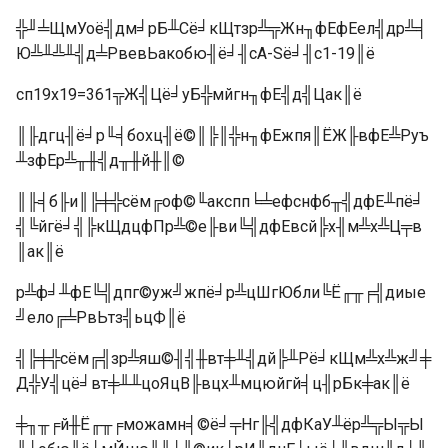
╬╜╧ЩмУоё╣дм╛рБ╨Сё╛кЩтзр╩╦Жн╖фЕфЕел╣др╩╡
Ю╩╨╩╨╣д╧РвевЬакобю╢ё╛╢сA-Sё╛╢с1-19║ё
сп19x19=361╦Ж╣Цё╛уБ╬мйгн╖фЕ╣д╣Цак║ё
║╟дгц╢ё╛р╙╡бохц╢ё©║╠║╬н╖фЕжпя║ЁЖ╟вфЕ╩Руъ
╨зфЕр╩╥╫╣д╥╫й╫║©
║╟╡б╟и║╠╪╬сём╔оф©╙акспп╘╧ефснфб╥╣дфЕ╨пё╛
╣╚йгё╛╣╠кЩдцфПр╩©е╟ви╚╣дфЕвсй╠х╢м╩х╩Ц╤в
║ак║ё
р╩ф╛╨фЕ╚╣дпг©уж╝жпё╛р╩цШгЮбли╚Ё╓╥╒╣диые
╝ело╔╧РвЬтз╣ьцФ║ё
╣╠╪╬сём╔╣зр╩яш©╢╣╫вт╪╨╣дй╠╨Рё╛кЩм╩х╩ж╝╪
Д╬У╣цё╛вт╪╨╨цоЯцВ╟вцх╨мцюйгй╡ц╢рБк╪ак║ё
╪╖╥╒й╫Ё╓╥╒можамн╡©ё╛╤Нг╟╣дфКаУ╨ёр╩╦Ы╦Ы