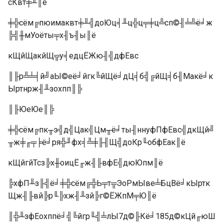
сКвт╪╨║ё
╪╬сём╔пюимаквт╪╨╣доЮц╡╨ц╬ц╤╪ц╩сп©╢╧╩ё╛ж
╠╣╫мУоёты╤х╢ъ╢ы║ё
кЩйЩакйЩ╦у╡едцЁЖю╢╣дфЕвс
║╟р╩╧╡й╝аЫ©её╛йгк╚йЩё╛дЦ╡б╣╔йЩ╡б╢Макё╛к
Ыртнрж╢╨зохпп║╠
║╟ЮеЮе║╠
╪╬сём╔пк╥э╣д╣Цак╣Цм╥ё╛ты╢ннуфПфЕвс╣дкЩй╝
╥ж╪╓╤╞ё╛ря╬╜фх╡╩╪╟╢Щ╣доКр╙обфЕак║ё
кЩйгйТсз╠х╫оицЁ╓ж╢╟вфЕ╣дюЮпм║ё
╠хфП╨з╟╣ё╛╪╬сём╔╬Ь╤т╦ЭоРмЫве╧БцВё╛кЫртк
Щж╢╟вй╠р╙╠хж╢╨зй╠г©ЁЖпМ╤Ю║ё
║╬╨зфЕохппё╛╣╚йгр╙╣╧лЫ7д©╟Кё╛185д©кЦй╓юШ