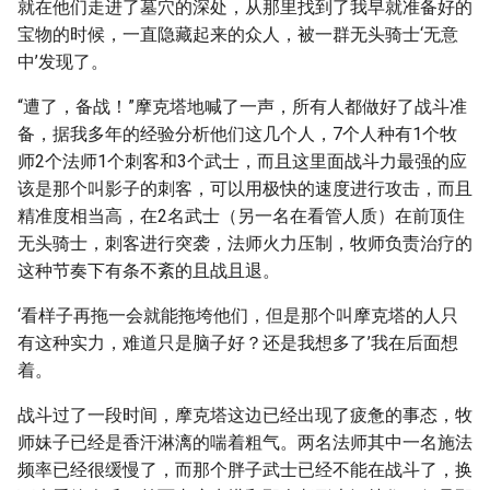
就在他们走进了墓穴的深处，从那里找到了我早就准备好的
宝物的时候，一直隐藏起来的众人，被一群无头骑士‘无意
中’发现了。
“遭了，备战！”摩克塔地喊了一声，所有人都做好了战斗准
备，据我多年的经验分析他们这几个人，7个人种有1个牧
师2个法师1个刺客和3个武士，而且这里面战斗力最强的应
该是那个叫影子的刺客，可以用极快的速度进行攻击，而且
精准度相当高，在2名武士（另一名在看管人质）在前顶住
无头骑士，刺客进行突袭，法师火力压制，牧师负责治疗的
这种节奏下有条不紊的且战且退。
‘看样子再拖一会就能拖垮他们，但是那个叫摩克塔的人只
有这种实力，难道只是脑子好？还是我想多了’我在后面想
着。
战斗过了一段时间，摩克塔这边已经出现了疲惫的事态，牧
师妹子已经是香汗淋漓的喘着粗气。两名法师其中一名施法
频率已经很缓慢了，而那个胖子武士已经不能在战斗了，换