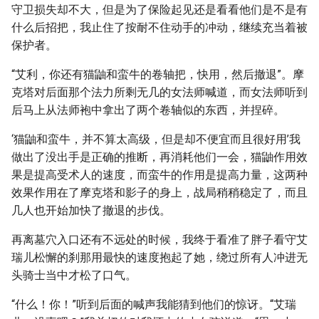
守卫损失却不大，但是为了保险起见还是看看他们是不是有
什么后招把，我止住了按耐不住动手的冲动，继续充当着被
保护者。
“艾利，你还有猫鼬和蛮牛的卷轴把，快用，然后撤退”。摩
克塔对后面那个法力所剩无几的女法师喊道，而女法师听到
后马上从法师袍中拿出了两个卷轴似的东西，并捏碎。
‘猫鼬和蛮牛，并不算太高级，但是却不便宜而且很好用’我
做出了没出手是正确的推断，再消耗他们一会，猫鼬作用效
果是提高受术人的速度，而蛮牛的作用是提高力量，这两种
效果作用在了摩克塔和影子的身上，战局稍稍稳定了，而且
几人也开始加快了撤退的步伐。
再离墓穴入口还有不远处的时候，我终于看准了胖子看守艾
瑞儿松懈的刹那用最快的速度抱起了她，绕过所有人冲进无
头骑士当中才松了口气。
“什么！你！”听到后面的喊声我能猜到他们的惊讶。“艾瑞