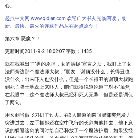
心。
起点中文网 www.qidian.com 欢迎广大书友光临阅读，最
新、最快、最火的连载作品尽在起点原创！
第六章 恶魔？！
更新时间2011-9-2 18:02:07 字数：1435
就在我喊出了“男的杀掉，女的活捉”宣言之后，我盯上了女
法师旁边那个魔法师大叔，“朋友，谢顶没什么，长得丑也
没什么，出来吓人也没什么，但是一个长得丑的谢顶大叔跑
到死亡骑士地盘上来吓人，咱们就得说道说道了对不”虽然
在我眼中，这个魔法师大叔已经和死人无异，但是还是调侃
了两句。
用长剑当做飞刀扔了过去。在3人躲避的瞬间腿部突然发力
突进过去，左手抓起还在空中飞行的长剑向他挥去，他下意
识的躲避这剑的同时给自己释放了一个魔法护盾，如果没经