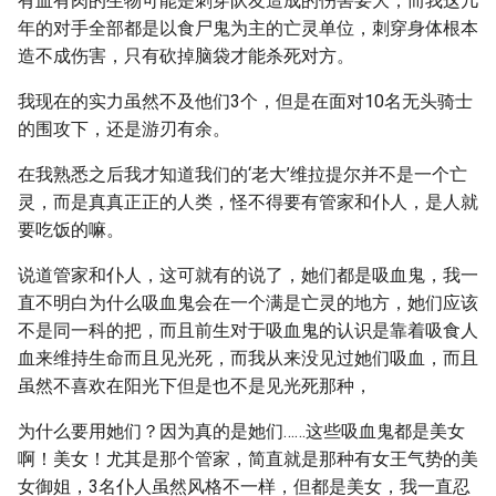
有血有肉的生物可能是刺穿队友造成的伤害要大，而我这几
年的对手全部都是以食尸鬼为主的亡灵单位，刺穿身体根本
造不成伤害，只有砍掉脑袋才能杀死对方。
我现在的实力虽然不及他们3个，但是在面对10名无头骑士
的围攻下，还是游刃有余。
在我熟悉之后我才知道我们的‘老大’维拉提尔并不是一个亡
灵，而是真真正正的人类，怪不得要有管家和仆人，是人就
要吃饭的嘛。
说道管家和仆人，这可就有的说了，她们都是吸血鬼，我一
直不明白为什么吸血鬼会在一个满是亡灵的地方，她们应该
不是同一科的把，而且前生对于吸血鬼的认识是靠着吸食人
血来维持生命而且见光死，而我从来没见过她们吸血，而且
虽然不喜欢在阳光下但是也不是见光死那种，
为什么要用她们？因为真的是她们……这些吸血鬼都是美女
啊！美女！尤其是那个管家，简直就是那种有女王气势的美
女御姐，3名仆人虽然风格不一样，但都是美女，我一直忍