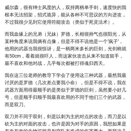
威尔森，很有绅士风度的人，双持两柄单手剑，速度快的我
根本无法招架，招式诡异，能从各种不可思议的方向进攻，
不过我很少见到它使用符能攻击（类似于死灵法术）。
而我血缘上的兄弟（兄妹）罗德，长相很帅气也很阳光，从
某种角度来说我俩有点像，但是不得不说他是一个‘疯子’，
他用的武器当我很惊讶，是一柄两米多长的巨剑，光剑柄就
有50cm，看着就很吓人，而这家伙攻击从来不知道留手，
最不喜欢和他对战，几乎每次都被打得魂归西天。
我在这三位老师的教导下学会了使用这三种武器，最然我最
讨厌的是罗德（几次差点要我小命），但是不得不说，我在
武器方面用得最顺手的是类似于罗德的巨剑，虽然要小好几
号，但是顺手归顺手我最喜欢用的不同于他们三个的武器，
而是双刀。
双刀并不同于双剑，剑是以刺为主的对点的攻击，而刀是以
砍为主的对面的攻击，也许是因为对手的原因，我想如果是