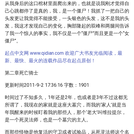
从我身后的这口棺材里面爬出来的，也就是说我刚才觉得自
己心跳都停了是真的，我，是一个僵尸！我抓了一把自己的
头发更让我觉得不能接受，一头银色的头发，这不是我的头
发，我这才发现自己的变化，胸部隆起的双峰和两腿间告诉
了我一个惊人的事实，我不仅是一个“僵尸”而且更是一个“女
僵尸”。
起点中文网 www.qidian.com 欢迎广大书友光临阅读，最
新、最快、最火的连载作品尽在起点原创！
第二章死亡骑士
更新时间2011-9-2 17:36:16 字数：1901
时间过了不知多久，1年还是2年，也或者是3年不过这都无
所谓了，我现在的家就是这座大墓穴，而我的‘家人’就是当
年我醒来的时候盯着我的那些人，那个‘老大’叫维拉提尔，
是一个死灵法师，也是一个墓穴的主人。
而那些怪物是他复活的守卫或者试验品，从死灵法师这个名