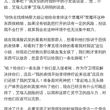
儿，没事吧？”我关切的对我怀中的小女孩说道，“恩，小
姐，艾瑞儿没事”艾瑞儿弱弱的说道。
“你快去找维纳斯大姐让他给你拿掉这个禁魔环”禁魔环这种
东西很精细，如果没有钥匙想打开的话有一定的风险，别说
我不会打开，就算我会在这种环境中也无法集中精力。
就在我满脸讥笑的看着对面那群人，想看到他们惊讶于恐惧
的表情事，却看到了那个摩克塔冷静的看着我对我说“这位
小姐，你现在已经救出那位吸血鬼女孩了，我们刚才拿到的
东西可以放弃，您是否可以给我们一条生路呢？”
“哈？给你们一条生路？你们是入侵者唉，作为守卫理应解
决掉你们，况且~”我的表情开始变得狰狞起来说道“况且你
们还抓了我的艾瑞儿！准备面对死神把！”拿起地上无头骑
士尸体旁边的剑直接冲向了他们，现在已经没有什么可顾忌
得了，艾瑞儿脱险的话，以我和这群亡灵守卫的战斗力，对
付他们应该可以完胜。
我冲了过去，在摩克塔正对我挥剑的时候我向旁边一个滑步