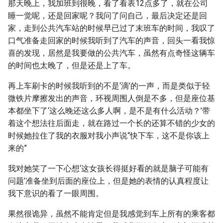
那天晚上，我加班到很晚，看了看表12点多了，就在公司
睡一觉呢，还是回家呢？我问了问自己，最后决定还是回
家，走到公共汽车站的时候早已过了末班车的时间，我叹了
口气准备走回家的时候我听到了汽车的声音，回头一看我惊
喜的发现，居然是我要做的公共汽车，虽然有点奇怪这辆车
的时间也太晚了，但是还是上了车。
再上车刷卡的时候我听到的不是‘滴’的一声，而是类似于轻
微铁片摩擦发出的声音，环视周围人倒是不多，但是座位基
本都坐下了‘这么晚还这么多人啊，是不是有什么活动？’带
着这个想法往后面走，就在路过一个长的还算不错的少女的
时候她拉住了我的衣服对我小声说“快下车，这不是你该上
来的”
我对她笑了一下心想‘这女孩长得挺好看的就是脑子可能有
问题’准备坐到后面的座位上，但是她的表情的认真程度让
我下意识的看了一眼周围。
果然很诡异，虽然不能肯定但是我感觉到车上所有的乘客都