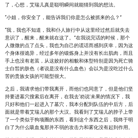
了，心想，艾瑞儿真是聪明瞬间就能猜到我的想法。
“小姐，你安全了，能告诉我们你是怎么被抓来的么？”
“我，我也不知道，我和仆人旅行中从这里经过然后就失去
意识了，醒来，醒来就在这了。”在我说完话的时候，那个
人微微的点了点头，我也为自己的谎话而感到庆幸，因为这
个身体很诡异，经过多年的锻炼身上并没有长出肌肉，而且
手上也没有老茧，从这姣好的相貌和体型特别是因为死亡骑
士白皙的肤色（者说是没有什么血色）会以为是没吃过什么
苦的贵族女孩的可能型很大。
之后，我请求他们带我离开，而他们也同意了，但是他们坚
持要进墓穴搜索后在离开，在我去‘劝说’未果的情况下，我
只好和他们一起进入了墓穴，我本分配到队伍的中后方，后
面就是带着艾瑞儿的那个大汉。我看到了艾瑞儿的脖子上带
了一个类似于狗项圈的东西，看到这个东西之后，我终于明
白了为什么吸血鬼那并不弱的攻击力和雾化没有起到作用。