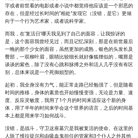
字或者前世看的电影或者小说中都觉得他应该是一个邪恶的
存在，但是经过长时间的“相处”发现它（没错，是它）更倾
向于一个行为艺术家，或者说科学家。
而我，在‘复活日’哪天我见到了自己的面容，让我惊讶的
是，这个面容我曾经见过，而且记忆深刻，那是在前世最后
一晚的那个少女的面容，虽然更加的成熟，银色的头发长及
臀部，一双柳叶眉，眼睛比较细长就好像狐狸似的，嘴唇是
谈谈的紫色，除了没有心跳和脉搏之外和活人几乎没有有区
别，总体来说是一个死御姐型的。
起初，我全身没有力气，能正常走路已经勉强了，但是随着
时间的推移，身体的素质也开始慢慢变强，无论是力量、速
度、反应灵敏度，我用了1个月的时间来适应这个新的身
体，用了半年的时间来学会这个世界的语言，之后的时间基
本上都是用来学习如何战斗。
没错，是战斗，守卫这座墓穴是我被复活的使命。在这里的
人除了维拉提尔和由吸血鬼担任的管家和3个仆人之外其他