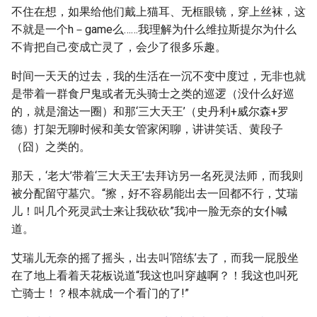
不住在想，如果给他们戴上猫耳、无框眼镜，穿上丝袜，这
不就是一个h－game么……我理解为什么维拉斯提尔为什么
不肯把自己变成亡灵了，会少了很多乐趣。
时间一天天的过去，我的生活在一沉不变中度过，无非也就
是带着一群食尸鬼或者无头骑士之类的巡逻（没什么好巡
的，就是溜达一圈）和那‘三大天王’（史丹利+威尔森+罗
德）打架无聊时候和美女管家闲聊，讲讲笑话、黄段子
（囧）之类的。
那天，‘老大’带着‘三大天王’去拜访另一名死灵法师，而我则
被分配留守墓穴。“擦，好不容易能出去一回都不行，艾瑞
儿！叫几个死灵武士来让我砍砍”我冲一脸无奈的女仆喊
道。
艾瑞儿无奈的摇了摇头，出去叫‘陪练’去了，而我一屁股坐
在了地上看着天花板说道“我这也叫穿越啊？！我这也叫死
亡骑士！？根本就成一个看门的了!”