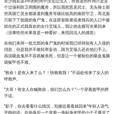
至少我在这3年的时间中没见过活人，而巡逻的作用只是走
个过场和防卫周围的魔兽，所以我把恶灵武士、无头骑士那
些高级亡灵全都派遣到魔兽等级比较高的南部守卫，而北面
只留下了低级的食尸鬼，在这群冒险者或者佣兵的人口中被
抓住的正式我喜欢的女仆艾瑞儿，我让他去摘写水果回来
（没事吃些水果算是一种爱好，来找回活人的感觉）
在他们杀掉一批北部的食尸鬼的时候我已经得知有人入侵的
消息，但是我并不敢轻举妄动，因为艾瑞儿还在他们手上。
虽说吸血鬼并不容易被杀死，但是让一个被制住的吸血鬼脑
袋板甲也不难。
“救命！是有人来了么？！快救救我！”不远处传来了女人的
呼救声。
“大哥！有女人在喊救命，咱们怎么办？”一个穿着盔甲的胖
子说。
“影子，你去看看什么情况，别接近看看就回来”年轻人语气
平静的说。在他身后一个穿着一身贴身皮甲的小个子离开了