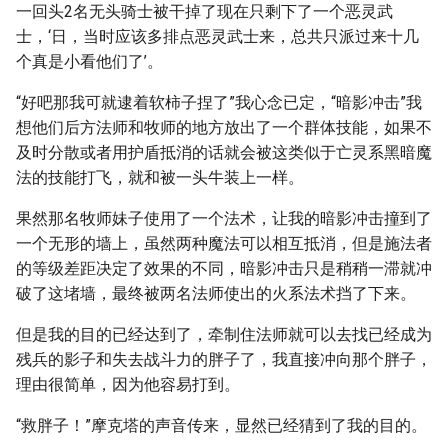
一回头2名无头骑士被干掉了现在只剩下了一个恶灵武
士，‘日，当时应该多排点恶灵武士来，总共只派过来十几
个真是小看他们了’。
“好吧那我可就逮着软柿子捏了”我心念已定，“暗影冲击”我
想他们后方法师和牧师的地方放出了一个群体技能，如果不
及时分散或者用护盾抵消的话就会被这类似于亡灵系黑暗魔
法的技能打飞，就和被一头牛装上一样。
果然那名牧师妹子使用了一个法术，让我的暗影冲击撞到了
一个无形的墙上，虽然两种魔法可以相互抵消，但是施法者
的等级差距决定了效果的不同，暗影冲击只是稍稍一滞就冲
破了这堵墙，最终被两名法师使出的火系法术挡了下来。
但是我的目的已经达到了，牵制住法师就可以去找已经成为
残兵的影子和失去战斗力的胖子了，我直接冲向那个胖子，
理由很简单，因为他容易打到。
“救胖子！”摩克塔的声音传来，显然已经猜到了我的目的。