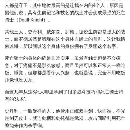
人都是守卫，其中地位最高的是连我在内的4个人，原因是
据他们说，具有生前记忆和技艺的战士才会变成最强的死亡
骑士（DeathKnight）。
其他三人，史丹利、威尔森、罗德，据说生前都是强大的战
士，而罗德居然是我现在这个身体血缘上的哥哥，这让我情
何以堪，所以我以这个身体的身份拥有了罗娜这个名字。
死亡骑士的身体的确是非常实用，虽然有触觉但是不会疲
惫，对于疼痛不是那么敏感，而且虽然可以和正常人一样吃
饭、睡觉，但那都是看个人兴趣，也就是说，完全不用吃饭
睡觉也没关系。
而这几年从这3死人哪里学到了很多战斗技巧和死亡骑士特
有的‘法术’。
史丹利，一脸受样的人，他管用正统双手剑，快而准，不光
是剑刃攻击，就连剑柄和剑托都是武器，攻击间断利用死亡
缠绕来作为杀手锏。