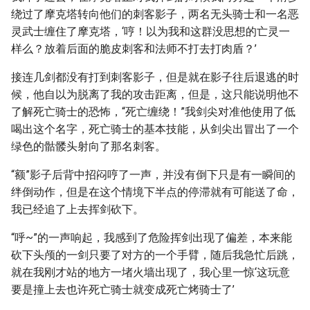
绕过了摩克塔转向他们的刺客影子，两名无头骑士和一名恶
灵武士缠住了摩克塔，‘哼！以为我和这群没思想的亡灵一
样么？放着后面的脆皮刺客和法师不打去打肉盾？’
接连几剑都没有打到刺客影子，但是就在影子往后退逃的时
候，他自以为脱离了我的攻击距离，但是，这只能说明他不
了解死亡骑士的恐怖，“死亡缠绕！”我剑尖对准他使用了低
喝出这个名字，死亡骑士的基本技能，从剑尖出冒出了一个
绿色的骷髅头射向了那名刺客。
“额”影子后背中招闷哼了一声，并没有倒下只是有一瞬间的
绊倒动作，但是在这个情境下半点的停滞就有可能送了命，
我已经追了上去挥剑砍下。
“呼~”的一声响起，我感到了危险挥剑出现了偏差，本来能
砍下头颅的一剑只要了对方的一个手臂，随后我急忙后跳，
就在我刚才站的地方一堵火墙出现了，我心里一惊‘这玩意
要是撞上去也许死亡骑士就变成死亡烤骑士了’