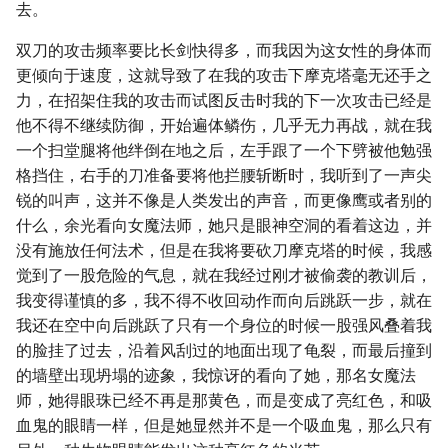
去。
双刀的攻击频率要比长剑快得多，而我因为这女性的身体而
更倾向于速度，这就导致了在我的攻击下摩克塔毫无还手之
力，在招架住我的攻击而试图反击时我的下一次攻击已经是
他不得不继续防御，开始遍体鳞伤，几乎无力再战，就在我
一个扫堂腿将他绊倒在地之后，左手跟了一个下劈被他勉强
格挡住，右手的刀准备要将他拦腰斩断时，我听到了一声尖
锐的叫声，这并不像是人类发出的声音，而更像鹰或者别的
什么，余光看向女魔法师，她只是眼神空洞的看着这边，并
没有施放任何法术，但是在我将要砍刀摩克塔的时候，我感
觉到了一股危险的气息，就在我经过刚才被偷袭的教训后，
我变得谨慎的多，我不得不收回动作而向后跳跃一步，就在
我还在空中向后跳跃了只有一个身位的时候一股强风叠着我
的脸挂了过去，沿着风刮过的地面出现了龟裂，而最后撞到
的墙壁出现坍塌的迹象，我惊讶的看向了她，那名女魔法
师，她得眼珠已经不再是那黄色，而是变成了亮红色，和吸
血鬼的眼睛一样，但是她显然并不是一个吸血鬼，那么只有