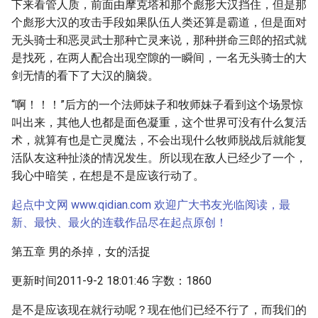
下来看管人质，前面由摩克塔和那个彪形大汉挡住，但是那
个彪形大汉的攻击手段如果队伍人类还算是霸道，但是面对
无头骑士和恶灵武士那种亡灵来说，那种拼命三郎的招式就
是找死，在两人配合出现空隙的一瞬间，一名无头骑士的大
剑无情的看下了大汉的脑袋。
“啊！！！”后方的一个法师妹子和牧师妹子看到这个场景惊
叫出来，其他人也都是面色凝重，这个世界可没有什么复活
术，就算有也是亡灵魔法，不会出现什么牧师脱战后就能复
活队友这种扯淡的情况发生。所以现在敌人已经少了一个，
我心中暗笑，在想是不是应该行动了。
起点中文网 www.qidian.com 欢迎广大书友光临阅读，最
新、最快、最火的连载作品尽在起点原创！
第五章 男的杀掉，女的活捉
更新时间2011-9-2 18:01:46 字数：1860
是不是应该现在就行动呢？现在他们已经不行了，而我们的