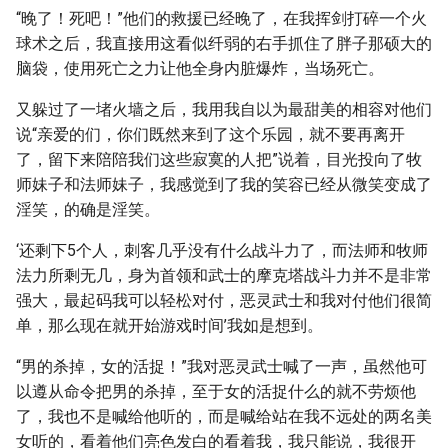
“晚了！死吧！”他们的救援已经晚了，在我挥剑打碎一个火
球术之后，我直接用这看似纤弱的右手抓住了胖子那硕大的
脑袋，使用死亡之力让他全身内脏爆炸，当场死亡。
又躲过了一堵火墙之后，我用我自以为最甜美的相容对他们
说“亲爱的们，你们既然来到了这个乐园，就不要再离开
了，留下来陪陪我们这些寂寞的人把”说着，目光投向了牧
师妹子和法师妹子，我感觉到了我的笑容已经从微笑变成了
淫笑，的确是淫笑。
‘还剩下5个人，刺客几乎没有什么战斗力了，而法师和牧师
法力所剩无几，身为首领和武士的摩克塔战斗力并不是非常
强大，最起码我可以轻松对付，恶灵武士和我对付他们很简
单，那么现在就开始游戏时间’我如是想到。
“男的杀掉，女的活捉！”我对恶灵武士喊了一声，虽然他可
以遵从命令把男的杀掉，至于女的活捉什么的就不劳烦他
了，我也不是喊给他听的，而是喊给站在我不远处的两名美
女听的，看着他们亮色发白的看着我，我只能说，我很开