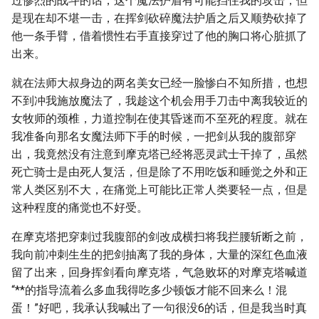
过惨烈的战斗的话，这个魔法护盾有可能挡住我的攻击，但
是现在却不堪一击，在挥剑砍碎魔法护盾之后又顺势砍掉了
他一条手臂，借着惯性右手直接穿过了他的胸口将心脏抓了
出来。
就在法师大叔身边的两名美女已经一脸惨白不知所措，也想
不到冲我施放魔法了，我趁这个机会用手刀击中离我较近的
女牧师的颈椎，力道控制在使其昏迷而不至死的程度。就在
我准备向那名女魔法师下手的时候，一把剑从我的腹部穿
出，我竟然没有注意到摩克塔已经将恶灵武士干掉了，虽然
死亡骑士是由死人复活，但是除了不用吃饭和睡觉之外和正
常人类区别不大，在痛觉上可能比正常人类要轻一点，但是
这种程度的痛觉也不好受。
在摩克塔把穿刺过我腹部的剑改成横扫将我拦腰斩断之前，
我向前冲刺生生的把剑抽离了我的身体，大量的深红色血液
留了出来，回身挥剑看向摩克塔，气急败坏的对摩克塔喊道
“**的指导流着么多血我得吃多少顿饭才能不回来么！混
蛋！”好吧，我承认我喊出了一句很没6的话，但是我当时真