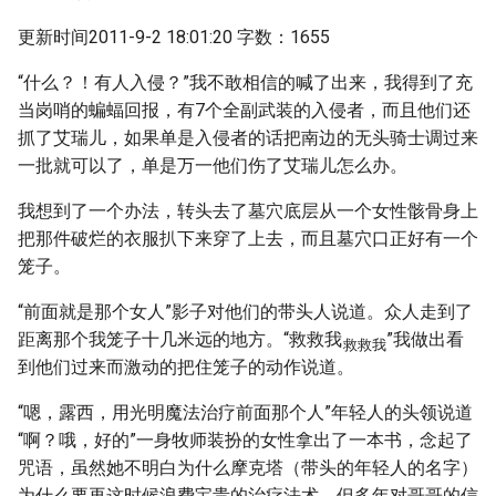
更新时间2011-9-2 18:01:20 字数：1655
“什么？！有人入侵？”我不敢相信的喊了出来，我得到了充
当岗哨的蝙蝠回报，有7个全副武装的入侵者，而且他们还
抓了艾瑞儿，如果单是入侵者的话把南边的无头骑士调过来
一批就可以了，单是万一他们伤了艾瑞儿怎么办。
我想到了一个办法，转头去了墓穴底层从一个女性骸骨身上
把那件破烂的衣服扒下来穿了上去，而且墓穴口正好有一个
笼子。
“前面就是那个女人”影子对他们的带头人说道。众人走到了
距离那个我笼子十几米远的地方。“救救我
”我做出看
救救我
到他们过来而激动的把住笼子的动作说道。
“嗯，露西，用光明魔法治疗前面那个人”年轻人的头领说道
“啊？哦，好的”一身牧师装扮的女性拿出了一本书，念起了
咒语，虽然她不明白为什么摩克塔（带头的年轻人的名字）
为什么要再这时候浪费宝贵的治疗法术，但多年对哥哥的信