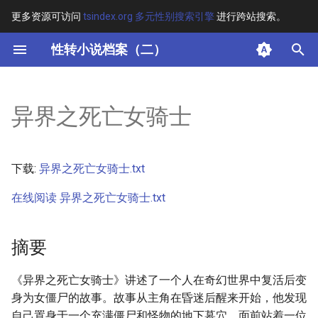
更多资源可访问
tsindex.org 多元性别搜索引擎
进行跨站搜索。
键
性转小说档案（二）
入
摘要
以
异界之死亡女骑士
开
其他信息
始
正文
下载:
异界之死亡女骑士.txt
搜
在线阅读 异界之死亡女骑士.txt
索
摘要
《异界之死亡女骑士》讲述了一个人在奇幻世界中复活后变
身为女僵尸的故事。故事从主角在昏迷后醒来开始，他发现
自己置身于一个充满僵尸和怪物的地下墓穴，面前站着一位