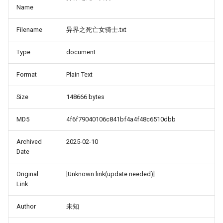
Name
Filename
异界之死亡女骑士.txt
Type
document
Format
Plain Text
Size
148666 bytes
MD5
4f6f79040106c841bf4a4f48c6510dbb
Archived
2025-02-10
Date
Original
[Unknown link(update needed)]
Link
Author
未知