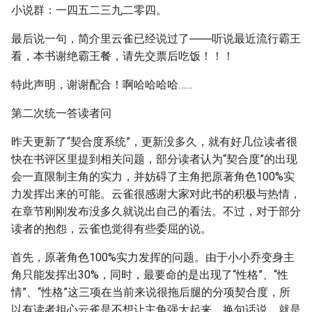
小说群：一四五二三九二零四。
最后说一句，简介里云雀已经说过了――听说最近流行霸王
看，本书谢绝霸王餐，请先交票后吃饭！！！
特此声明，谢谢配合！啊哈哈哈哈……
第二次统一答读者问
昨天更新了“契合度系统”，更新没多久，就有好几位读者很
快在书评区里提到相关问题，部分读者认为“契合度”的出现
会一直限制主角的实力，并妨碍了主角把原著角色100%实
力发挥出来的可能。云雀很感谢大家对此书的积极与热情，
在章节刚刚发布没多久就说出自己的看法。不过，对于部分
读者的抱怨，云雀也觉得有些委屈的说。
首先，原著角色100%实力发挥的问题。由于小小乔变身主
角只能发挥出30%，同时，最要命的是出现了“性格”、“性
情”、“性格”这三项在当前来说很拖后腿的分项契合度，所
以有读者担心云雀是不想让主角强大起来，换句话说，就是