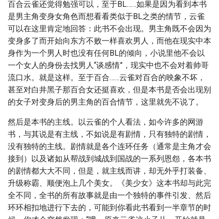
百合云雀还觉得勉强可以，至于BL……如果是因为看到本书
是男主角变身女角色而想看看类似于BL之类的情节，云雀
可以在这里肯定地回答：此书不会出现。男主角既不会因为
变身多了而开始向东方不败一样喜欢男人，而他在现实中本
身作为一个男人时也没有任何BL的倾向，小说里他不会以
一个女人的身份去找男人“谈感情”，现实中也不会对着帅哥
流口水。就是这样。至于百合……云雀对百合的映象不坏，
甚至对白井黑子那百合女还挺喜欢，但是本书是否会出现别
的女子对变身后的男主角的百合情节，这里就先不说了。
然后是本书的主线。以云雀的个人看法，如今许多的网游
书，与其说是有主线，不如说是有剧情，只有独特的剧情，
没有独特的主线。剧情就是各个连环任务（通常是主角才会
接到）以及诸如从帮战到城战到国战的一系列恩怨，各本书
的剧情都大大不同，但是，就主线而讲，却无外乎打装备、
升级称霸、顺便泡上几个美女。《美少女》这本书却与此完
全不同，全书的所有故事就是由一个独特的事件引发、然后
环环相扣地进行下去的，可能到你看此书看到一半章节的时