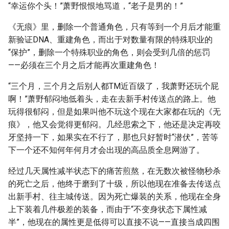
“幸运你个头！”萧野恨恨地骂道，“老子是男的！”
《无痕》里，删除一个普通角色，只有等到一个月后才能重
新验证DNA、重建角色，而出于对数量有限的特殊职业的
“保护”，删除一个特殊职业的角色，则会受到几倍的惩罚
——必须在三个月之后才能再次重建角色！
“三个月，三个月之后别人都TM近百级了，我萧野还玩个屁
啊！”萧野郁闷地低着头，走在去新手村传送点的路上。他
玩得很郁闷，但是如果叫他不玩这个现在大家都在玩的《无
痕》，他又会觉得更郁闷。几经思索之下，他还是决定再咬
牙坚持一下，如果实在不行了，那也只好暂时“潜伏”，苦等
下一个还不知何年何月才会出现的高品质全息网游了。
经过几天属性减半状态下的痛苦煎熬，在无数次被怪物秒杀
的死亡之后，他终于磨到了十级，所以他现在准备去传送点
出新手村、往主城传送。因为死亡爆装的关系，他现在全身
上下装着几件极差的装备，而由于“不变身状态下属性减
半”，他现在的属性更是低得可以直接不说——直接当成四围