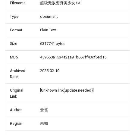
Filename
超级无敌变身美少女.txt
Type
document
Format
Plain Text
Size
6317741 bytes
MD5
459560a1534a2aa91b667ff43cf5ed15
Archived
2025-02-10
Date
Original
[Unknown link(update needed)]
Link
Author
云雀
Region
未知