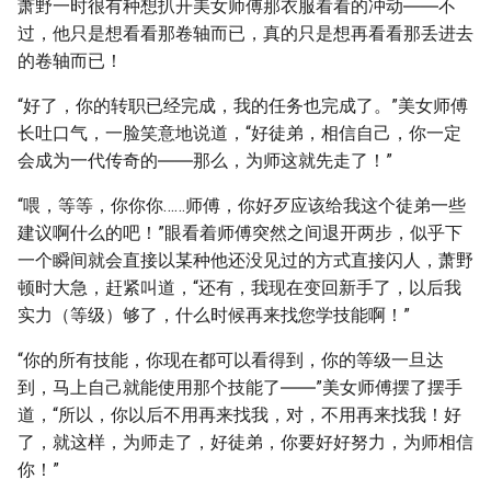
萧野一时很有种想扒开美女师傅那衣服看看的冲动――不
过，他只是想看看那卷轴而已，真的只是想再看看那丢进去
的卷轴而已！
“好了，你的转职已经完成，我的任务也完成了。”美女师傅
长吐口气，一脸笑意地说道，“好徒弟，相信自己，你一定
会成为一代传奇的――那么，为师这就先走了！”
“喂，等等，你你你……师傅，你好歹应该给我这个徒弟一些
建议啊什么的吧！”眼看着师傅突然之间退开两步，似乎下
一个瞬间就会直接以某种他还没见过的方式直接闪人，萧野
顿时大急，赶紧叫道，“还有，我现在变回新手了，以后我
实力（等级）够了，什么时候再来找您学技能啊！”
“你的所有技能，你现在都可以看得到，你的等级一旦达
到，马上自己就能使用那个技能了――”美女师傅摆了摆手
道，“所以，你以后不用再来找我，对，不用再来找我！好
了，就这样，为师走了，好徒弟，你要好好努力，为师相信
你！”