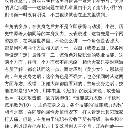
没有注意到，所以云雀在这里再多说一遍关于本书对于变身
的设定问题――这些问题在前几章里由于为了走“小小乔”的
剧情而一时没有明说，不过很快就会在正文里讲到。
主角的变身，在变身之后并不是立即获得与动漫、小说、历
史中原著人物同等的本身实力。云雀说过，这首先是一个网
游故事，在网游世界里，不论怎么讲，一个角色是否强大，
都是同时与两个方面相关的：一，四围（或者五围，视各网
游设定而定）属性值；二，该角色对应职业的职业技能。这
两个方面，任何一个方面都不能忽略，相信大家只要对网游
有所了解，都会认同这一点。而对应到《美少女》，那就是
说，主角变身之后，这个角色是否强大，也必须同时从这两
方面考虑。没错，正如大家都能看到的，主角变身之后，技
能绝对是很NB的，用本书里《无痕》的设定来说，攻击输
出＝（我方攻击值－敌方防御值）*技能威力系数（平砍时
该系数为1.0），主角变身之后，各个技能的“技能威力系数”
相当之高，在同等的属性差值情况下，打人肯定比其它玩家
打人痛。但是，主角由于转职被没收了所有等级、装备和金
钱，所以现在他在起步上又落后别人三个月，现在的他――