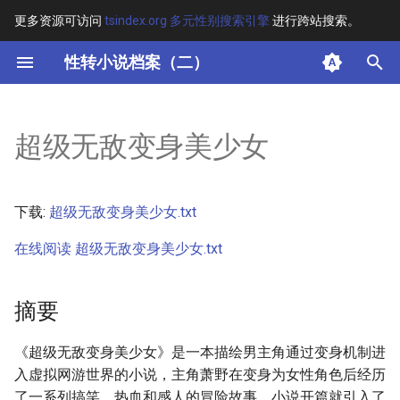
更多资源可访问
tsindex.org 多元性别搜索引擎
进行跨站搜索。
键
性转小说档案（二）
入
摘要
以
超级无敌变身美少女
开
其他信息
始
正文
下载:
超级无敌变身美少女.txt
搜
在线阅读 超级无敌变身美少女.txt
索
摘要
《超级无敌变身美少女》是一本描绘男主角通过变身机制进
入虚拟网游世界的小说，主角萧野在变身为女性角色后经历
了一系列搞笑、热血和感人的冒险故事。小说开篇就引入了