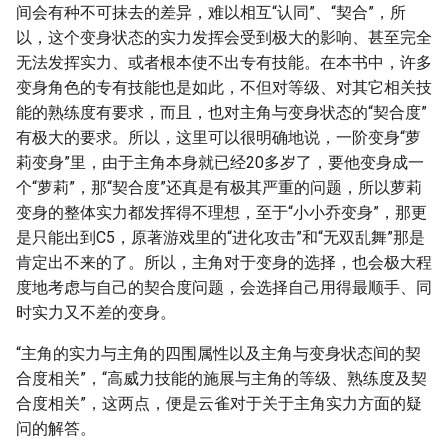
间会有种不可抹去的差异，难以相互“认同”、“契合”，所
以，这个变身状态的实力发挥会受到极大的影响、甚至完全
无法发挥实力、或者根本使不出专有技能。在本书中，许多
变身角色的专有技能也是如此，不但对等级、对其它相关技
能的熟练度有要求，而且，也对主角与变身状态的“契合度”
有极大的要求。所以，这里可以很明确地说，一阶变身“萝
莉变身”里，由于主角本身就已经20多岁了，要他变身成一
个“萝莉”，那“契合度”还真是有极其严重的问题，所以萝莉
变身的整体实力都发挥得不理想，至于“小小乔变身”，那更
是只能出到C5，原著游戏里的“进化攻击”和“无双乱舞”那是
肯定出不来的了。所以，主角对于变身的选择，也会极大程
度地考虑与自己的契合度问题，会选择自己用得最顺手、同
时实力又不差的变身。
“主角的实力与主角的四围属性以及主角与变身状态间的契
合度相关”，“高威力技能的施展与主角的等级、熟练度及契
合度相关”，这两点，便是云雀对于关于主角实力方面的疑
问的解答。