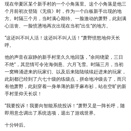
现在华夏区某个新手村的一个小角落里。这个小角落是他三
个月前初次登陆《无痕》时，作为一个白板新手出现的地
方。时隔三个月，当时满心期待、一脸激动的萧野，此刻满
心沮丧、一脸愤懑地再次出现在当初“出生”的地方。
“这还叫不叫人活！这还叫不叫人活！”萧野愤怒地仰天长
呼。
他的声音在寂静的新手村里久久地回荡，“余间绕梁，三日
不绝”，其悲情可令沧海倒悬、六月飞雪。时隔三月，当初
一窝蜂涌进来的玩家们、以及后来陆陆续续赶进来的玩家，
此刻都已经到了六七十级的练级点，拼命地冲级去了，而只
有他萧野，此刻穿着一身单薄的新手麻布衫，站在空旷的新
手村里仰天长叹！
“我要投诉！我要向智能系统投诉！”萧野又是一阵长呼，随
即用意念调出了系统选项，退出了游戏世界。
十分钟后。