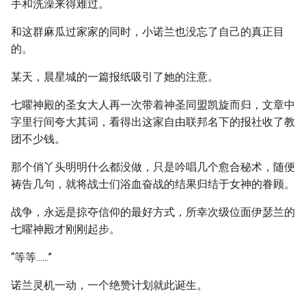
手和洗澡来得难过。
和这群麻瓜过家家的同时，小诺兰也没忘了自己的真正目
的。
某天，晨星城的一篇报纸吸引了她的注意。
七曜神殿的圣女大人再一次带着神圣同盟凯旋而归，文章中
字里行间夸大其词，看得出这家自由联邦名下的报社收了教
团不少钱。
那个俏丫头明明什么都没做，只是吟唱几个愈合秘术，随便
祷告几句，就将战士们浴血奋战的结果归结于女神的眷顾。
战争，永远是掠夺信仰的最好方式，所幸次级位面伊瑟兰的
七曜神殿才刚刚起步。
“等等......”
诺兰灵机一动，一个绝赞计划就此诞生。