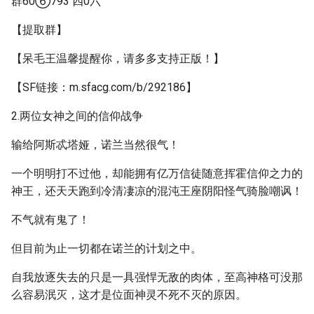
群60⑥793 四0六
【提取群】
【呆毛王温馨提醒你，请多多支持正版！】
【SF链接：m.sfacg.com/b/292186】
2.两位女神之间的信仰战争
输给阿斯忒塔娅，诺兰当然很气！
一个明明打不过他，却能拥有亿万信徒随意挥霍信仰之力的
神王，还天天跑到冷清凄凉的混沌王座阴阳怪气骑脸嘲讽！
不气就有鬼了！
但目前为止一切都在诺兰的计划之中。
自我放逐失去的只是一具强悍无敌的肉体，至高神格可没那
么容易泯灭，这才是位面神灵不死不灭的原因。