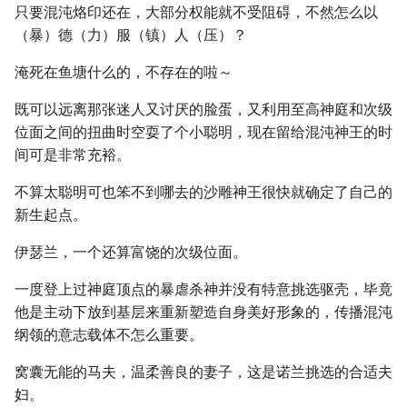
只要混沌烙印还在，大部分权能就不受阻碍，不然怎么以
（暴）德（力）服（镇）人（压）？
淹死在鱼塘什么的，不存在的啦～
既可以远离那张迷人又讨厌的脸蛋，又利用至高神庭和次级
位面之间的扭曲时空耍了个小聪明，现在留给混沌神王的时
间可是非常充裕。
不算太聪明可也笨不到哪去的沙雕神王很快就确定了自己的
新生起点。
伊瑟兰，一个还算富饶的次级位面。
一度登上过神庭顶点的暴虐杀神并没有特意挑选驱壳，毕竟
他是主动下放到基层来重新塑造自身美好形象的，传播混沌
纲领的意志载体不怎么重要。
窝囊无能的马夫，温柔善良的妻子，这是诺兰挑选的合适夫
妇。