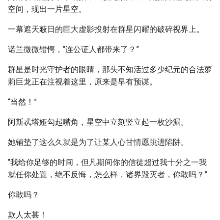
空间，现出一片星空。
一幕遮天蔽日的巨大虚影投射在群星闪耀的破碎视界上。
诺兰微微错愕，“连公证人都带来了？”
群星是时光守护者的眼睛，那头不知活过多少纪元的合法萝
莉巨龙正在注视着这里，原来是早有预谋。
“当然！”
阿斯忒塔娅勾起嘴角，星空中立刻竖立起一枚沙漏。
她铺垫了这么久就是为了让某人心甘情愿跳进陷阱。
“我给你足够的时间，但凡期间你的信徒超过我十分之一我
就任你处置，绝不反悔，怎么样，诸界毁灭者，你敢吗？”
你敢吗？
欺人太甚！