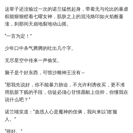
这辈子还没输过一次的诺兰猛然起身，带着无与伦比的暴虐
权能狠狠瞪着七曜女神，肌肤之上的混沌烙印如火焰般蔓
涨，刹那间天崩地裂地动山摇。
“一言为定！”
少年口中杀气腾腾的吐出几个字。
无尽星空中传来一声偷笑。
脑子是个好东西，可惜沙雕神王没有～
“那我先说好，你不能暴力胁迫，不允许利诱收买，更不准
用肮脏下贱的手段，信徒必须心甘情愿献上信仰，你懂我在
说什么吧？”
诺兰嗤笑道：“蛊惑人心是魔神的伎俩，我向来以‘德’服
人。”
“很好。”