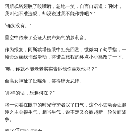
阿斯忒塔娅咬了咬嘴唇，忽地一笑，自言自语道：“刚才，
我叫他不准违规，却没说过我不能作弊吧？”
“确实没有。”
星空中传来了公证人奶声奶气的萝莉音。
作为报复，阿斯忒塔娅眼中虹光回溯，微微勾了勾手指，一
缕命运丝线悄然滑动，将诺兰旅程的终点小小篡改了一下。
“唉，你就不能老老实实告诉他你喜欢他吗？”
至高女神扯了扯嘴角，笑得肆无忌惮。
“那样的话，乐趣何在？”
将一切看在眼中的时光守护者叹了口气，这个小变动会让混
沌之主会很生气，相当生气，说不定又会掀起新一轮位面战
争。