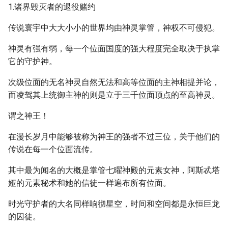
1.诸界毁灭者的退役赌约
传说寰宇中大大小小的世界均由神灵掌管，神权不可侵犯。
神灵有强有弱，每一个位面国度的强大程度完全取决于执掌
它的守护神。
次级位面的无名神灵自然无法和高等位面的主神相提并论，
而凌驾其上统御主神的则是立于三千位面顶点的至高神灵。
谓之神王！
在漫长岁月中能够被称为神王的强者不过三位，关于他们的
传说在每一个位面流传。
其中最为闻名的大概是掌管七曜神殿的元素女神，阿斯忒塔
娅的元素秘术和她的信徒一样遍布所有位面。
时光守护者的大名同样响彻星空，时间和空间都是永恒巨龙
的囚徒。