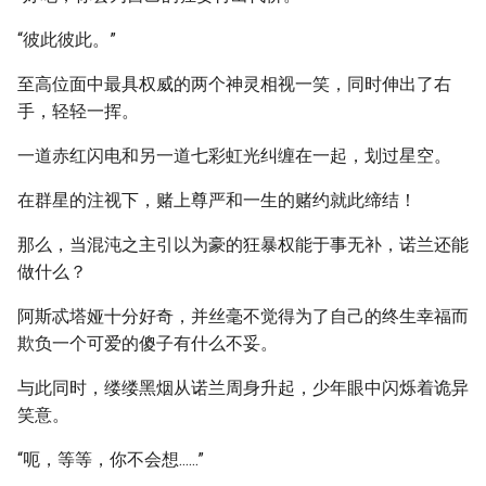
“彼此彼此。”
至高位面中最具权威的两个神灵相视一笑，同时伸出了右
手，轻轻一挥。
一道赤红闪电和另一道七彩虹光纠缠在一起，划过星空。
在群星的注视下，赌上尊严和一生的赌约就此缔结！
那么，当混沌之主引以为豪的狂暴权能于事无补，诺兰还能
做什么？
阿斯忒塔娅十分好奇，并丝毫不觉得为了自己的终生幸福而
欺负一个可爱的傻子有什么不妥。
与此同时，缕缕黑烟从诺兰周身升起，少年眼中闪烁着诡异
笑意。
“呃，等等，你不会想......”