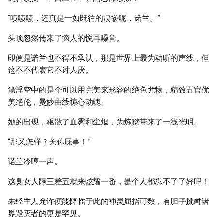
“啧啧啧，还真是一如既往的凄惨呢，诺兰。”
头顶忽然传来了恼人的悦耳嗓音。
即便是诺兰也不得不承认，那是世界上最为动听的声线，但
这不不代表它不讨人厌。
漂浮空中的是个可以用完美来形容的绝色尤物，精致五官优
美绝伦，曼妙曲线惊心动魄。
她的出现，驱散了血雾和尘烟，为炼狱带来了一线光明。
“那又怎样？关你屁事！”
诺兰冷哼一声。
这臭女人隔三差五就来炫耀一番，是个人都忍不了了好吗！
未经主人允许便能降临于此的神灵屈指可数，有胆子挑衅诸
界毁灭者的更是罕见。