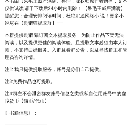
本书由【呆毛王威严满满】整理，版权归原作者所有，文本
仅供试读,请于下载后24小时内删除！ 【呆毛王威严满满】
提醒您：合理安排阅读时间，杜绝沉迷网络小 说！更多小
说尽在【刺猬猫提取群】——
本群提供刺猬 猫订阅文本提取服务，为防止作品下架无法
阅读，以及提供更佳的阅读体验。且提取文本必须由本人订
阅，不支持白嫖服务。入群且看群公告，以及寻找群主和管
理员咨询详情。
注1: 我只提供提取服务，账号是你们自己提供。
注3:免费作品也可提取。
注4:群主不会泄密群友账号信息之类或私自使用账号中的虚
拟货币【猫币/代币】
〖书籍信息〗：
━━━━━━━━━