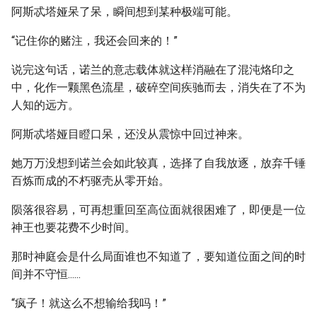
阿斯忒塔娅呆了呆，瞬间想到某种极端可能。
“记住你的赌注，我还会回来的！”
说完这句话，诺兰的意志载体就这样消融在了混沌烙印之
中，化作一颗黑色流星，破碎空间疾驰而去，消失在了不为
人知的远方。
阿斯忒塔娅目瞪口呆，还没从震惊中回过神来。
她万万没想到诺兰会如此较真，选择了自我放逐，放弃千锤
百炼而成的不朽驱壳从零开始。
陨落很容易，可再想重回至高位面就很困难了，即便是一位
神王也要花费不少时间。
那时神庭会是什么局面谁也不知道了，要知道位面之间的时
间并不守恒......
“疯子！就这么不想输给我吗！”