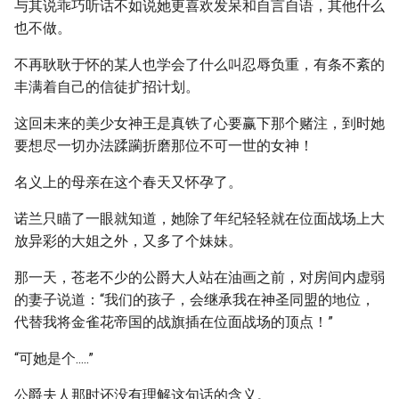
与其说乖巧听话不如说她更喜欢发呆和自言自语，其他什么
也不做。
不再耿耿于怀的某人也学会了什么叫忍辱负重，有条不紊的
丰满着自己的信徒扩招计划。
这回未来的美少女神王是真铁了心要赢下那个赌注，到时她
要想尽一切办法蹂躏折磨那位不可一世的女神！
名义上的母亲在这个春天又怀孕了。
诺兰只瞄了一眼就知道，她除了年纪轻轻就在位面战场上大
放异彩的大姐之外，又多了个妹妹。
那一天，苍老不少的公爵大人站在油画之前，对房间内虚弱
的妻子说道：“我们的孩子，会继承我在神圣同盟的地位，
代替我将金雀花帝国的战旗插在位面战场的顶点！”
“可她是个.....”
公爵夫人那时还没有理解这句话的含义。