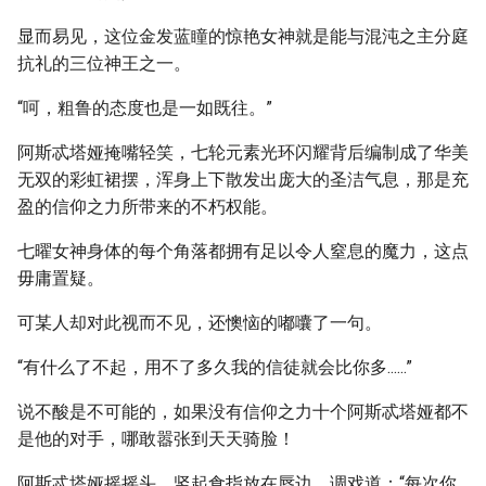
显而易见，这位金发蓝瞳的惊艳女神就是能与混沌之主分庭
抗礼的三位神王之一。
“呵，粗鲁的态度也是一如既往。”
阿斯忒塔娅掩嘴轻笑，七轮元素光环闪耀背后编制成了华美
无双的彩虹裙摆，浑身上下散发出庞大的圣洁气息，那是充
盈的信仰之力所带来的不朽权能。
七曜女神身体的每个角落都拥有足以令人窒息的魔力，这点
毋庸置疑。
可某人却对此视而不见，还懊恼的嘟囔了一句。
“有什么了不起，用不了多久我的信徒就会比你多......”
说不酸是不可能的，如果没有信仰之力十个阿斯忒塔娅都不
是他的对手，哪敢嚣张到天天骑脸！
阿斯忒塔娅摇摇头，竖起食指放在唇边，调戏道：“每次你