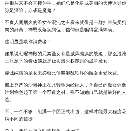
神棍从来不会直接伸手，她们总是化身成美丽的天使诱导你
弥足深陷，亦或是魔鬼？
不食人间烟火的圣女在混沌之主看来就像是一群挂羊头卖狗
肉的奸商，神恩没落实到位，信仰倒是骗得盆满钵满。
这明显是欺诈消费者！
如果说七曜神殿的元素圣女都是威风凛凛的战姬，那么混沌
王座麾下的看板娘就是贩卖毁灭权能则的战争魔女。
虔诚纯洁的圣女未必就比信奉混乱秩序的魔女更受欢迎。
赌上尊严的沙雕神王在此转职为经纪人，为自己的魔女偶像
计划物色起了第一个可造之材，殊不知她自己就是最好的人
选。
不，一个不够，组满一个团正式出道，这样才能最大程度吸
纳不同的信徒！
总之，两位女神之间的战争，开始了.......