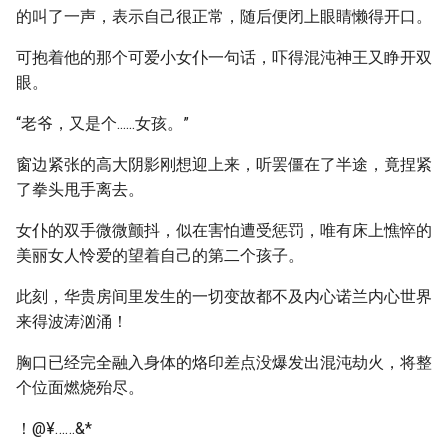
的叫了一声，表示自己很正常，随后便闭上眼睛懒得开口。
可抱着他的那个可爱小女仆一句话，吓得混沌神王又睁开双
眼。
“老爷，又是个......女孩。”
窗边紧张的高大阴影刚想迎上来，听罢僵在了半途，竟捏紧
了拳头甩手离去。
女仆的双手微微颤抖，似在害怕遭受惩罚，唯有床上憔悴的
美丽女人怜爱的望着自己的第二个孩子。
此刻，华贵房间里发生的一切变故都不及内心诺兰内心世界
来得波涛汹涌！
胸口已经完全融入身体的烙印差点没爆发出混沌劫火，将整
个位面燃烧殆尽。
！@¥……&*