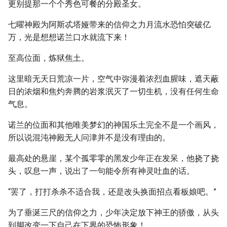
更别提那一个个秀色可餐的分殿圣女。
七曜神殿为阿斯忒塔娅带来的信仰之力月流水恐怕突破亿
万，光是想想诺兰口水就流下来！
至高位面，炼狱焦土。
这里暗无天日荒凉一片，空气中弥漫着浓烈血腥味，遮天蔽
日的浓烟和焦灼奔腾的岩浆泯灭了一切生机，没有任何生命
气息。
诺兰的位面和其他唯美梦幻的神国乐土完全不是一个画风，
所以说混沌神殿无人问津并不是没有理由的。
最高处的悬崖，某个孤零零的黑发少年正在发呆，他挠了挠
头，叹息一声，说出了一句能令所有神灵吐血的话。
“罢了，打打杀杀不适合我，还是改头换面招点看板娘吧。”
为了垂涎三尺的信仰之力，少年决定放下神王的骄傲，从头
到脚改变一下自己在下界的恐怖形象！