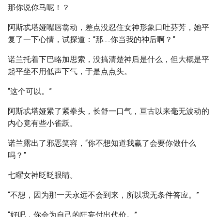
那你说你马呢！？
阿斯忒塔娅嘴唇翕动，差点没忍住女神形象口吐芬芳，她平
复了一下心情，试探道：“那.....你当我的神后啊？”
诺兰托着下巴略加思索，没搞清楚神后是什么，但大概是平
起平坐不用低声下气，于是点点头。
“这个可以。”
阿斯忒塔娅紧了紧拳头，长舒一口气，亘古以来毫无波动的
内心竟有些小雀跃。
诺兰露出了邪恶笑容，“你不想知道我赢了会要你做什么
吗？”
七曜女神眨眨眼睛。
“不想，因为那一天永远不会到来，所以我无条件答应。”
“好吧，你会为自己的狂妄付出代价。”