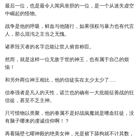
最后一位，也是最令人闻风丧胆的一位，是一个从迷失虚空
中崛起的怪物。
战争是他的呼吸，鲜血与他随行，如果强权与暴力也有代言
人，那么混沌之主当之无愧。
诸界毁灭者的名字总能让世人俯首称臣。
然而，就是这样一位无敌于世的神王，也有属于自己的烦
恼！
和另外两位神王相比，他的信徒实在太少太少了.......
信奉强者是凡人的天性，诺兰也的确有一大批能征善战的狂
信徒，甚至不乏主神。
只可惜物以类聚，他的眷属不是好战疯魔就是嗜血狂徒，没
有脑子哪来的虔诚信仰啊！？
再看隔壁七曜神殿的绝美女神，光是裙下舔狗就不计其数，