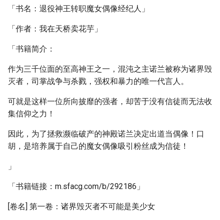
「书名：退役神王转职魔女偶像经纪人」
「作者：我在天桥卖花芋」
「书籍简介：
作为三千位面的至高神王之一，混沌之主诺兰被称为诸界毁
灭者，司掌战争与杀戮，强权和暴力的唯一代言人。
可就是这样一位所向披靡的强者，却苦于没有信徒而无法收
集信仰之力！
因此，为了拯救濒临破产的神殿诺兰决定出道当偶像！口
胡，是培养属于自己的魔女偶像吸引粉丝成为信徒！
」
「书籍链接：m.sfacg.com/b/292186」
[卷名] 第一卷：诸界毁灭者不可能是美少女