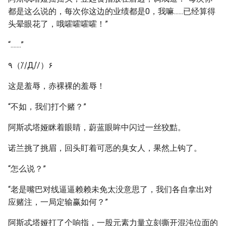
都是这么说的，每次你这边的业绩都是0，我嘛......已经算得
头晕眼花了，哦嚯嚯嚯嚯！”
“.......”
٩（//̀Д/́/）۶
这是羞辱，赤裸裸的羞辱！
“不如，我们打个赌？”
阿斯忒塔娅眯着眼睛，蔚蓝眼眸中闪过一丝狡黠。
诺兰挑了挑眉，回头盯着可恶的臭女人，果然上钩了。
“怎么说？”
“老是嘴巴对线逼逼赖赖未免太没意思了，我们各自拿出对
应赌注，一局定输赢如何？”
阿斯忒塔娅打了个响指，一股元素力量立刻撕开混沌位面的