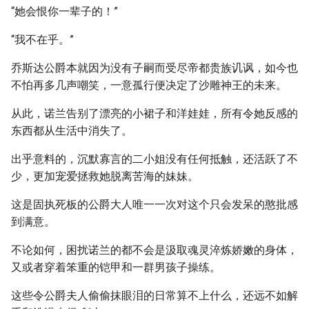
“她会恨你一辈子的！”
“我不在乎。”
乔斯达公爵本就因为没有子嗣而受尽帝都贵族讥讽，如今也
不怕再多几声嘲笑，一意孤行便决定了沙雕神王的未来。
从此，诺兰告别了漂亮的小裙子和洋娃娃，所有令她反感的
东西都从生活中消失了。
出乎意料的，沉默寡言的二小姐没有任何抵触，还活跃了不
少，更加宠爱拯救她脱离苦海的妹妹。
这是固执死板的公爵大人唯一一次对这个只会发呆的憨批感
到满意。
不论如何，困扰诺兰的都不会是汲取魂灵淬炼娇嫩的身体，
又或者穿着笨重的铠甲和一群男孩子操练。
这些令公爵夫人偷偷抹眼泪的日常算不上什么，还远不如解