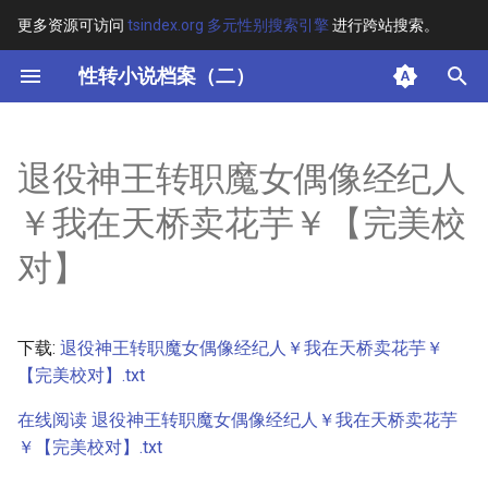
更多资源可访问
tsindex.org 多元性别搜索引擎
进行跨站搜索。
键
性转小说档案（二）
入
摘要
以
退役神王转职魔女偶像经纪人
开
其他信息
￥我在天桥卖花芋￥【完美校
始
正文
对】
搜
索
下载:
退役神王转职魔女偶像经纪人￥我在天桥卖花芋￥
【完美校对】.txt
在线阅读 退役神王转职魔女偶像经纪人￥我在天桥卖花芋
￥【完美校对】.txt