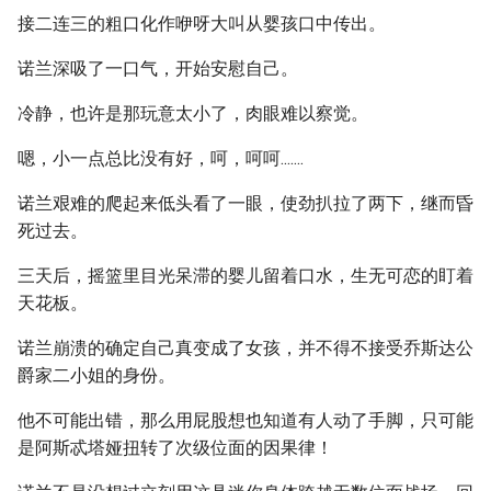
接二连三的粗口化作咿呀大叫从婴孩口中传出。
诺兰深吸了一口气，开始安慰自己。
冷静，也许是那玩意太小了，肉眼难以察觉。
嗯，小一点总比没有好，呵，呵呵.......
诺兰艰难的爬起来低头看了一眼，使劲扒拉了两下，继而昏
死过去。
三天后，摇篮里目光呆滞的婴儿留着口水，生无可恋的盯着
天花板。
诺兰崩溃的确定自己真变成了女孩，并不得不接受乔斯达公
爵家二小姐的身份。
他不可能出错，那么用屁股想也知道有人动了手脚，只可能
是阿斯忒塔娅扭转了次级位面的因果律！