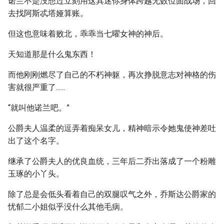
诺兰不是没想过立刻用这具迷你身体跨越无数位面战场，回
去找阿斯忒塔娅算账。
但这也意味着败北，乖乖当七曜女神的神后。
天知道那是什么鬼东西！
而他刚刚燃尽了自己的不朽神躯，再次挣脱意志对神格的伤
害就很严重了......
“就叫他诺兰吧。”
公爵夫人温柔的逗弄着痴呆女儿，精神暗示令她鬼使神差吐
出了这个名字。
继承了公爵夫人的优良血统，三年后二乔出落成了一个粉雕
玉琢的小丫头。
除了总是会低头看着自己的双腿叹气之外，乔斯达公爵家的
忧郁二小姐似乎没什么其他毛病。