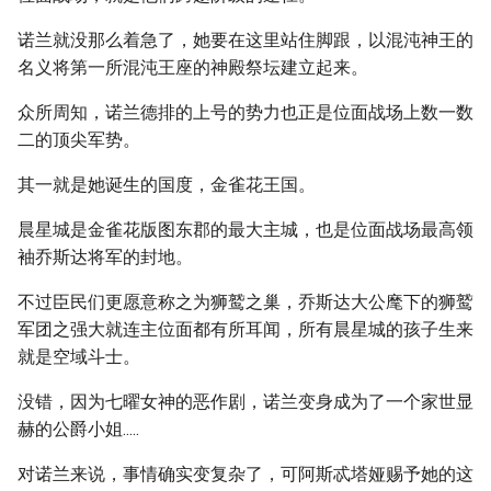
诺兰就没那么着急了，她要在这里站住脚跟，以混沌神王的
名义将第一所混沌王座的神殿祭坛建立起来。
众所周知，诺兰德排的上号的势力也正是位面战场上数一数
二的顶尖军势。
其一就是她诞生的国度，金雀花王国。
晨星城是金雀花版图东郡的最大主城，也是位面战场最高领
袖乔斯达将军的封地。
不过臣民们更愿意称之为狮鹫之巢，乔斯达大公麾下的狮鹫
军团之强大就连主位面都有所耳闻，所有晨星城的孩子生来
就是空域斗士。
没错，因为七曜女神的恶作剧，诺兰变身成为了一个家世显
赫的公爵小姐.....
对诺兰来说，事情确实变复杂了，可阿斯忒塔娅赐予她的这