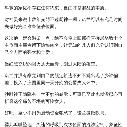
卑微的家庭不存在任何约束，自由才是混乱的本质。
对神灵来说十数年光阴不过凝神一瞬，诺兰可以有充足时间
去做好完全准备征战位面。
这次他一定会温柔一点，绝不会像上回那样直接屠杀数十个
主位面主宰者留下惊怖凶名，让无知的凡人们充分认识到自
己全方面的强大和仁爱！
当红黑交织的陨火从天而降，划过大陆的夜空。
诺兰并没有察觉到自己的既定轨迹不知不觉出现了少许偏
差，投入了庄园里同一天分娩的公爵夫人怀中。
沙雕神王隐隐有一丝不妙的感觉，可事已至此也就没忍心再
折磨这个痛苦不堪的可怜女人。
好吧，至少不用为启动资金犯愁了，诺兰微微叹息。
婴儿呱呱坠地，久违的呼吸到次级位面的混浊空气，象征性