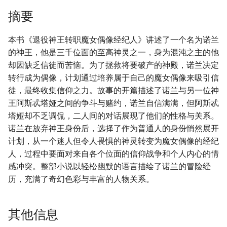
摘要
本书《退役神王转职魔女偶像经纪人》讲述了一个名为诺兰
的神王，他是三千位面的至高神灵之一，身为混沌之主的他
却因缺乏信徒而苦恼。为了拯救将要破产的神殿，诺兰决定
转行成为偶像，计划通过培养属于自己的魔女偶像来吸引信
徒，最终收集信仰之力。故事的开篇描述了诺兰与另一位神
王阿斯忒塔娅之间的争斗与赌约，诺兰自信满满，但阿斯忒
塔娅却不乏调侃，二人间的对话展现了他们的性格与关系。
诺兰在放弃神王身份后，选择了作为普通人的身份悄然展开
计划，从一个迷人但令人畏惧的神灵转变为魔女偶像的经纪
人，过程中要面对来自各个位面的信仰战争和个人内心的情
感冲突。整部小说以轻松幽默的语言描绘了诺兰的冒险经
历，充满了奇幻色彩与丰富的人物关系。
其他信息