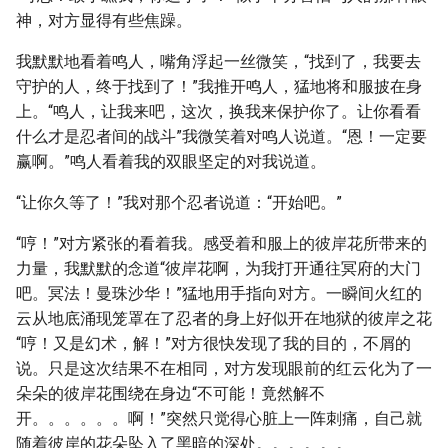
神，对方显得有些焦躁。
我默默地看着鸣人，嘴角浮起一丝微笑，“找到了，我要去
守护的人，终于找到了！”我推开鸣人，猛地将和服披在身
上。“鸣人，让我来吧，这次，换我来保护你了。让你看看
什么才是忍者间的战斗”我微笑着对鸣人说道。“恩！一定要
赢啊。”鸣人看着我的双眼坚定的对我说道。
“让你久等了！”我对那个忍者说道：“开始吧。”
“哼！”对方紧张的看着我。感受着和服上的彼岸花所带来的
力量，我默默的念道“彼岸花啊，为我打开通往冥府的大门
吧。冥法！曼珠沙华！”猛地用手指向对方。一瞬间火红的
云从地底涌现笼罩在了忍者的身上好似开在地狱的彼岸之花
“哼！又是幻术，解！”对方很快发现了我的目的，不屑的
说。只是这次结果不在相同，对方发现眼前的红云化为了一
朵朵的彼岸花围绕在身边“不可能！竟然解不
开。。。。。。啊！”突然只觉得心脏上一阵刺痛，自己就
随着彼岸的花朵坠入了黑暗的深处。。。。。。