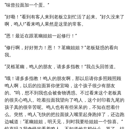
“味曾拉面加一个蛋。”
“好嘞！”看到有客人来到老板立刻忙活了起来。“好久没来了
啊，鸣人!”看来鸣人果然是这里的常客。
“恩！最近在跟茗幽姐姐一起修行！”
“修行啊，好好努力！恩！？茗幽姐姐？”老板疑惑的看向
我。
“灵柩茗幽，鸣人的朋友，请多多指教！”我点头回答道。
“哦！请多多指教！鸣人的朋友啊，那以后请你多照顾照顾
鸣人啊，以后的拉面算你便宜呦，这个孩子很少有朋友
的。”呜，想不到我也会被食物诱惑。不过看来这个老板真
的很关心鸣人。吃着拉面我望向了鸣人，这个封印着九尾的
孩子真的很辛苦呢。鸣人也有有些呆呆的，不知在想着什
么。突然，鸣人飞快的把拉面拔入嘴里起身跑掉了，还边跑
边喊道：“茗幽姐姐，明天见，到时我要给姐姐一个惊喜。”
惊喜吗？我奇怪的看着鸣人，不知道他在想什么。算了，结