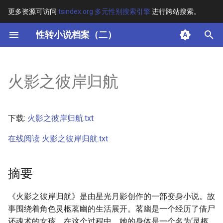
更多资源可访问
tsindex.org 多元性别搜索引擎
进行跨站搜索。
键
性转小说档案（二）
入
摘要
以
火影之彼岸归航
开
其他信息
始
正文
下载:
火影之彼岸归航.txt
搜
在线阅读 火影之彼岸归航.txt
索
摘要
《火影之彼岸归航》是由星光月影创作的一部变身小说。故
事围绕着角色灵柩茗幽的生活展开。茗幽是一个经历了借尸
还魂术的女孩，在这个过程中，她的身体是一个名为‘灵柩