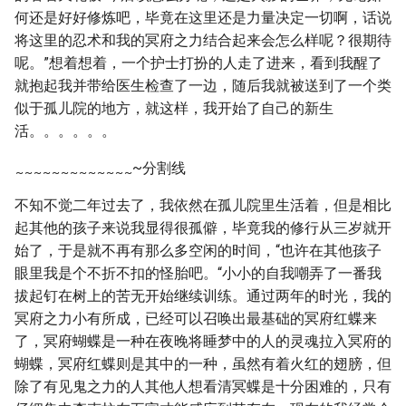
何还是好好修炼吧，毕竟在这里还是力量决定一切啊，话说
将这里的忍术和我的冥府之力结合起来会怎么样呢？很期待
呢。”想着想着，一个护士打扮的人走了进来，看到我醒了
就抱起我并带给医生检查了一边，随后我就被送到了一个类
似于孤儿院的地方，就这样，我开始了自己的新生
活。。。。。。
~分割线
~
~
~
~
~
~
~
~
~
~
~
~
~
不知不觉二年过去了，我依然在孤儿院里生活着，但是相比
起其他的孩子来说我显得很孤僻，毕竟我的修行从三岁就开
始了，于是就不再有那么多空闲的时间，“也许在其他孩子
眼里我是个不折不扣的怪胎吧。“小小的自我嘲弄了一番我
拔起钉在树上的苦无开始继续训练。通过两年的时光，我的
冥府之力小有所成，已经可以召唤出最基础的冥府红蝶来
了，冥府蝴蝶是一种在夜晚将睡梦中的人的灵魂拉入冥府的
蝴蝶，冥府红蝶则是其中的一种，虽然有着火红的翅膀，但
除了有见鬼之力的人其他人想看清冥蝶是十分困难的，只有