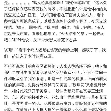
是。。。。。。“鸣人还真是笨啊！”我心里感叹道：“这么久
了还停留在感应查克拉的阶段，不过想想估计是他体内的九
尾查克拉在作怪吧。”从树顶看着在下面努力的鸣人，看来
爬树练习可以完成了，以后应该练什么呢？算了，今天先这
样吧。“鸣人，回去吧。”我冲树下喊道。“哦，好的。”鸣人
跳起来大声道。看来他也累了。“今天结束的早，一起去玩
吧！”我对他说，反正今天想去补充下忍具
“好呀！”看来小鸣人还是在贪玩的年龄上啊，感叹了下，我
们一起进入了木叶的商业区。
不得不说木叶的商业区很热闹，人来人往络绎不绝，鸣人和
我行走在其中看着眼花缭乱的商品雀跃不已，不只不觉间一
件和服吸引了我的眼睛，那是一件纯黑的和服，上面绣着火
红的彼岸花，先得分外妖异而又美丽，“彼岸花”又名曼珠沙
华，相传此花只开于黄泉，一般认为是只开在冥界三途河
边、忘川彼岸的接引之花。花如血一样绚烂鲜红，且有花无
叶，是冥界唯一的花。花香传说有魔力，能唤起死者生前的
记忆。在黄泉路上大批大批的开着这花，远远看上去就像是