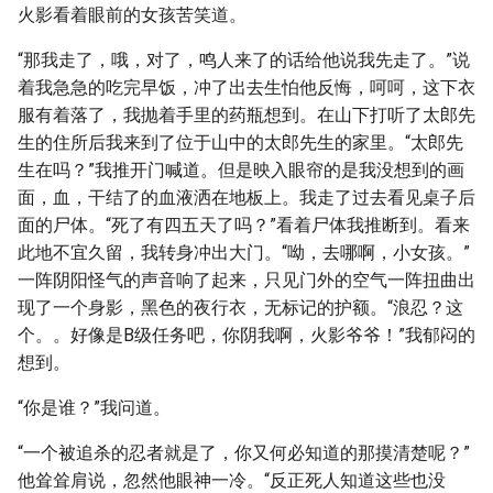
火影看着眼前的女孩苦笑道。
“那我走了，哦，对了，鸣人来了的话给他说我先走了。”说
着我急急的吃完早饭，冲了出去生怕他反悔，呵呵，这下衣
服有着落了，我抛着手里的药瓶想到。在山下打听了太郎先
生的住所后我来到了位于山中的太郎先生的家里。“太郎先
生在吗？”我推开门喊道。但是映入眼帘的是我没想到的画
面，血，干结了的血液洒在地板上。我走了过去看见桌子后
面的尸体。“死了有四五天了吗？”看着尸体我推断到。看来
此地不宜久留，我转身冲出大门。“呦，去哪啊，小女孩。”
一阵阴阳怪气的声音响了起来，只见门外的空气一阵扭曲出
现了一个身影，黑色的夜行衣，无标记的护额。“浪忍？这
个。。好像是B级任务吧，你阴我啊，火影爷爷！”我郁闷的
想到。
“你是谁？”我问道。
“一个被追杀的忍者就是了，你又何必知道的那摸清楚呢？”
他耸耸肩说，忽然他眼神一冷。“反正死人知道这些也没