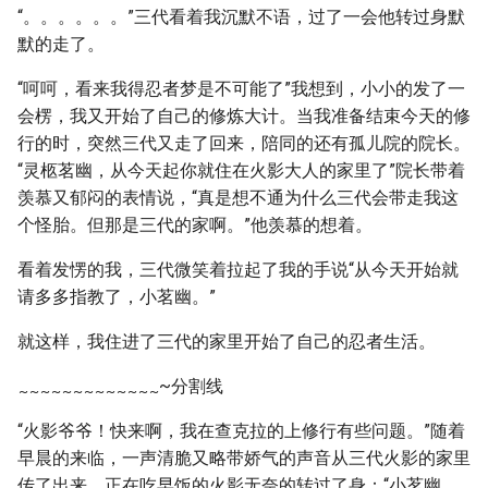
“。。。。。。”三代看着我沉默不语，过了一会他转过身默
默的走了。
“呵呵，看来我得忍者梦是不可能了”我想到，小小的发了一
会楞，我又开始了自己的修炼大计。当我准备结束今天的修
行的时，突然三代又走了回来，陪同的还有孤儿院的院长。
“灵柩茗幽，从今天起你就住在火影大人的家里了”院长带着
羡慕又郁闷的表情说，“真是想不通为什么三代会带走我这
个怪胎。但那是三代的家啊。”他羡慕的想着。
看着发愣的我，三代微笑着拉起了我的手说“从今天开始就
请多多指教了，小茗幽。”
就这样，我住进了三代的家里开始了自己的忍者生活。
~分割线
~
~
~
~
~
~
~
~
~
~
~
~
~
“火影爷爷！快来啊，我在查克拉的上修行有些问题。”随着
早晨的来临，一声清脆又略带娇气的声音从三代火影的家里
传了出来，正在吃早饭的火影无奈的转过了身：“小茗幽