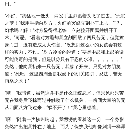
用。”
“不好。”我猛地一低头，两发手里剑贴着头飞了过去。“无眠
之梦！”我用手指向对方，火红的冥蝶立刻扑了上去。“呜，
幻术吗？解！”对方显得很老练，立刻拉开距离并解开了
术。“可恶。”看着对方退却我立刻回敬了两只苦无，但觉擦
身而过，没有造成太大伤害。“没想到这么小的女孩会有这
样的实力，不过。”对方冷冷的说道：“要是中忍和上忍的话
可能倒霉的是我，但是以你只有下忍的水准。。。。。。”
突然，他向我扔来一只苦无，我躲了开来。只见对方阴笑
道：“死吧，这里四周全是我设下的机关陷阱，忍法，苦无
雨杀之术！”
“糟！”我暗道，虽然这并不是什么正统忍术，但只见那只苦
无在我身后飞掠而过并触动了什么机关，一瞬间大量的苦无
从四面八方飞过来，“躲不开了！”我心里想着。
“啊！”随着一声惨叫响起，我愣愣的看着这一切，一个身影
突然冲出把我扑在了地上，而为了保护我他却像刺猬一样浑