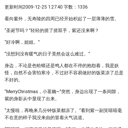
更新时间2009-12-25 1:27:40 字数：1336
看向窗外，无寿陵的四周已经开始积起了一层薄薄的雪。
“圣诞节吗？”轻轻的搓了搓双手，紫还没来啊？
“好冷啊，姐姐。”
“没想到没有暖气的日子竟然会这么难过。”
身边，不论是色蛤蟆还是鸣人都在不停的抱怨着，我是妖
怪，自然不会害怕寒冷，不过好不容易做好的饭菜凉了总是
不好的。
“MerryChristmas，小茗幽~”突然，身边出现了一条间隙，
紫的身影从中显现了出来。
“太慢啦，再晚来几分钟饭菜都凉了。”看到紫一副笑嘻嘻毫
不在意的样子我没来由的冒着火气说道。