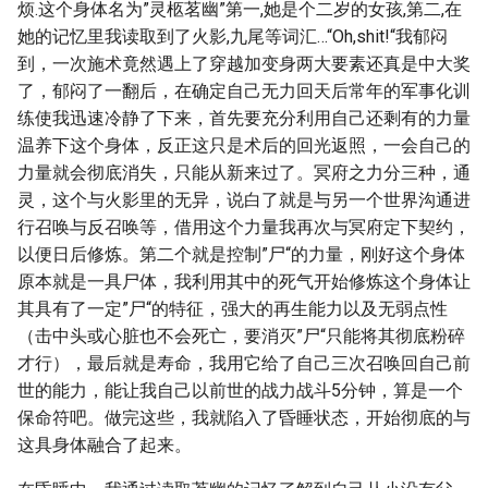
烦.这个身体名为”灵柩茗幽”第一,她是个二岁的女孩,第二,在
她的记忆里我读取到了火影,九尾等词汇…“Oh,shit!“我郁闷
到，一次施术竟然遇上了穿越加变身两大要素还真是中大奖
了，郁闷了一翻后，在确定自己无力回天后常年的军事化训
练使我迅速冷静了下来，首先要充分利用自己还剩有的力量
温养下这个身体，反正这只是术后的回光返照，一会自己的
力量就会彻底消失，只能从新来过了。冥府之力分三种，通
灵，这个与火影里的无异，说白了就是与另一个世界沟通进
行召唤与反召唤等，借用这个力量我再次与冥府定下契约，
以便日后修炼。第二个就是控制”尸“的力量，刚好这个身体
原本就是一具尸体，我利用其中的死气开始修炼这个身体让
其具有了一定”尸“的特征，强大的再生能力以及无弱点性
（击中头或心脏也不会死亡，要消灭”尸“只能将其彻底粉碎
才行），最后就是寿命，我用它给了自己三次召唤回自己前
世的能力，能让我自己以前世的战力战斗5分钟，算是一个
保命符吧。做完这些，我就陷入了昏睡状态，开始彻底的与
这具身体融合了起来。