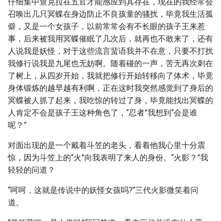
仔细集中查克拉在五官才能感应到其存在，现在的我经常会
召唤出几只冥蝶在身边防止不良孩童的骚扰，毕竟我生活孤
僻，又是一个女孩子，以前常常会有不长眼的孩子王来惹
事，后来被我用冥蝶催眠了几次后，就再也不敢来了，还有
人说我是妖怪，对于这些流言蜚语我并不在意，只要不打扰
我修行说我是九尾也无妨啊。随着碰的一声，苦无再次刺在
了树上，从四岁开始，我就把修行开始转移向了体术，毕竟
身体锻炼的越早越有利啊，正在这时我突然感觉到了身后的
冥蝶被人抓了起来，我吃惊的转过了身，毕竟能找出冥蝶的
人肯定不会是孩子王这种角色了，“忍者”我想到“会是谁
呢？”
对面出现的是一个戴着斗笠的老头，看着他我心里十分震
惊，因为斗笠上的“火”向我表明了来人的身份。“火影？”我
轻轻的问道？
“呵呵，这就是传说中的妖怪女孩吗?“三代火影微笑着问
道。