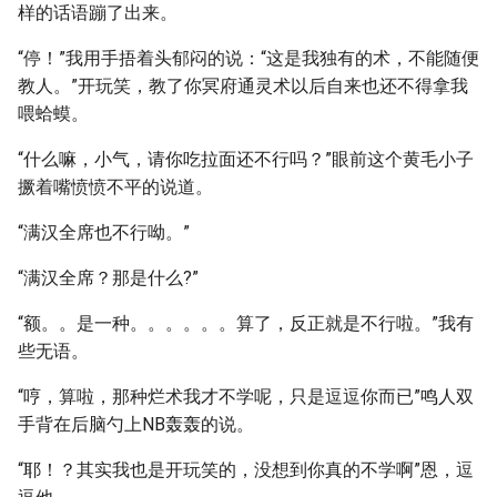
样的话语蹦了出来。
“停！”我用手捂着头郁闷的说：“这是我独有的术，不能随便
教人。”开玩笑，教了你冥府通灵术以后自来也还不得拿我
喂蛤蟆。
“什么嘛，小气，请你吃拉面还不行吗？”眼前这个黄毛小子
撅着嘴愤愤不平的说道。
“满汉全席也不行呦。”
“满汉全席？那是什么?”
“额。。是一种。。。。。。算了，反正就是不行啦。”我有
些无语。
“哼，算啦，那种烂术我才不学呢，只是逗逗你而已”鸣人双
手背在后脑勺上NB轰轰的说。
“耶！？其实我也是开玩笑的，没想到你真的不学啊”恩，逗