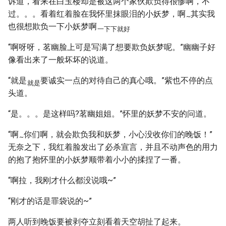
诉道，看来在白玉楼却是被这两个家伙欺负得很惨啊，不
过。。。看着红着脸在我怀里抹眼泪的小妖梦，啊
其实我
~
也很想欺负一下小妖梦啊
一下下就好
“啊呀呀，茗幽脸上可是写满了想要欺负妖梦呢。”幽幽子好
像看出来了一般坏坏的说道。
“就是
要诚实一点的对待自己的真心哦。”紫也不停的点
就是
头道。
“是。。。是这样吗?茗幽姐姐。”怀里的妖梦不安的问道。
“啊
你们啊，就会欺负我和妖梦，小心没收你们的晚饭！”
~
无奈之下，我红着脸发出了必杀宣言，并且不动声色的用力
的抱了抱怀里的小妖梦顺带着小小的揉捏了一番。
“啊拉，我刚才什么都没说哦~”
“刚才的话是罪袋说的~”
两人听到晚饭要被剥夺立刻看着天空胡扯了起来。