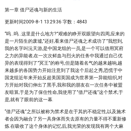
第一章 借尸还魂与新的生活
更新时间2009-8-1 13:29:36 字数：4843
“呜…呜…这里是什么地方?”艰难的睁开双眼望向四周,应来的
是一片陌生的废墟,”还好,看来借尸还魂之术成功了”我想到,
我的名字叫沅天游,是中国龙组的一员,是一个可以借用冥府
之力的异能者,在一次次鲜血与烈火的任务中我通过自己优
异的表现得到了”冥王”的称号,但是随着名气的越来越响,越
来越多的各国势力开始注意到了我这个后起之秀,恐慌于中
国龙组近年来开始反超美国英国成为世界第一异能组织,对
方开始对我们伸出了黑手,我和我的朋友在一次任务中被盟
友暗算,于是为了保住性命,我使用了”借尸还魂”这个禁术,于
是,就有了眼前的这一幕.
“借尸还魂”之所以被称为禁术是在于其的不稳定性,以及施术
者会因为融合了另一具身体而失去原有的力量不得不重新修
炼.在吸收了这个身体的记忆后,我光荣的发现我有两个大麻