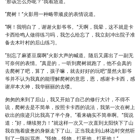
“那该怎么办呢？”我着急道。
“爬树！”火影用一种略带顽皮的表情说道。
“啊！我明白了，谢谢火影爷爷。”天啊，我晕，这不就是卡
卡西给鸣人做得练习吗，我怎么给忘了，我立刻冲出院子准
备去木叶村的后山练习。
“别忘了麻婆豆腐啊”火影大声的喊道。随后又露出了一副无
可奈何的表情。“真是的，一听到爬树就跑了，他不会真的
去爬树了吧，算了，孩子嘛，就去好好的玩吧”显然火影爷
爷并不认为我真的能理解爬树的意思，恩，感谢卡卡西，感
谢岸本大神，我华丽丽的去喽。
匆匆的来到了后山，我又开始了自己的修行大计，不得不
说，爬树去是不简单，按照卡卡西的说法，我第一次在树上
砍出的痕迹只比我高了半个身。“看来确实不简单啊。”我说
道：“好，继续努力！”就这样一次又一次直到太阳快下了山
我在拖着疲惫的身躯走下了山。正当我走到山林边时突然听
到了一阵叫骂声。“怪物，怪物，打死他，打死他！”