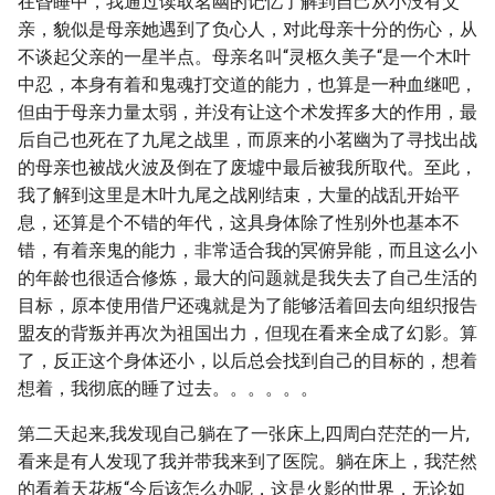
在昏睡中，我通过读取茗幽的记忆了解到自己从小没有父
亲，貌似是母亲她遇到了负心人，对此母亲十分的伤心，从
不谈起父亲的一星半点。母亲名叫“灵柩久美子“是一个木叶
中忍，本身有着和鬼魂打交道的能力，也算是一种血继吧，
但由于母亲力量太弱，并没有让这个术发挥多大的作用，最
后自己也死在了九尾之战里，而原来的小茗幽为了寻找出战
的母亲也被战火波及倒在了废墟中最后被我所取代。至此，
我了解到这里是木叶九尾之战刚结束，大量的战乱开始平
息，还算是个不错的年代，这具身体除了性别外也基本不
错，有着亲鬼的能力，非常适合我的冥俯异能，而且这么小
的年龄也很适合修炼，最大的问题就是我失去了自己生活的
目标，原本使用借尸还魂就是为了能够活着回去向组织报告
盟友的背叛并再次为祖国出力，但现在看来全成了幻影。算
了，反正这个身体还小，以后总会找到自己的目标的，想着
想着，我彻底的睡了过去。。。。。。
第二天起来,我发现自己躺在了一张床上,四周白茫茫的一片,
看来是有人发现了我并带我来到了医院。躺在床上，我茫然
的看着天花板“今后该怎么办呢，这是火影的世界，无论如