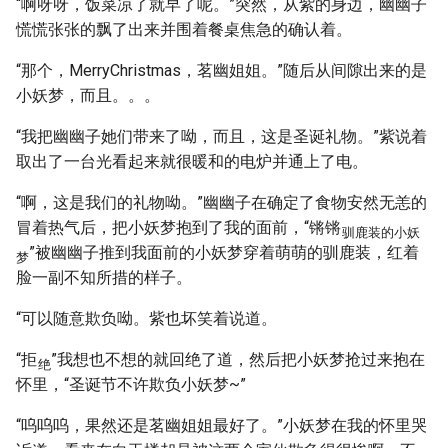
“啊呀呀，饭菜凉了就早了呢。”突然，从紫的身边，幽幽子
慌慌张张的飘了出来并围着餐桌焦急的确认着。
“那个，MerryChristmas，茗幽姐姐。”随后从间隙出来的是
小妖梦，而且。。。
“我把幽幽子她们带来了呦，而且，这是圣诞礼物。”紫说着
取出了一台光看起来就很暖和的电炉并通上了电。
“啊，这是我们的礼物呦。”幽幽子在确定了食物安然无恙的
冒着热气后，把小妖梦抱到了我的面前，“锵锵
驯鹿装的小妖
”被幽幽子推到我面前的小妖梦穿着萌萌的驯鹿装，红着
梦
脸一副不知所措的样子。
“可以随意欺负呦。紫也坏笑着说道。
“拒
”我想也不想的就回绝了道，然后把小妖梦抢过来抱在
绝
怀里，“圣诞节不许欺负小妖梦~”
“呜呜呜，果然还是茗幽姐姐最好了。”小妖梦在我的怀里哭