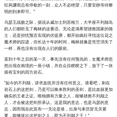
狂风骤雨总有停歇的一刻，众人不必绝望，只要安静等待黎
明的到来即可。”
乌瑟王战败之际，据说从威尔士到苏格兰，大半座不列颠岛
的人们都听见了梅林的这番话。无论是渴希望拯救国家的骑
士，还是担忧预言实现的伏提庚，都开始疯狂寻找这位花之
魔术师的踪迹，但长达十年的时间，梅林就像是凭空消失了
一样，再也没有出现在人们的眼前。
直到十年之后的某一天，事先没有任何预兆的，女魔术师忽
然出现在南境的一座小镇，并在众目睽睽之下，放下了一块
插有宝剑的四方岩石。
“如今的不列颠，讲求血统并没有任何意义。请看吧，刺在
岩石上的这把剑，乃是可以唤来胜利的圣剑，是比血脉更加
确实的王者之证。唯独拥有力量之人，能够拯救不列颠之
人，才会被这把剑所承认。这是我的意志，也是乌瑟的意
志，因而我在此宣布——无论是谁，出身与来历皆无关紧
要，能够拔出这把剑之人，即为不列颠之王！”