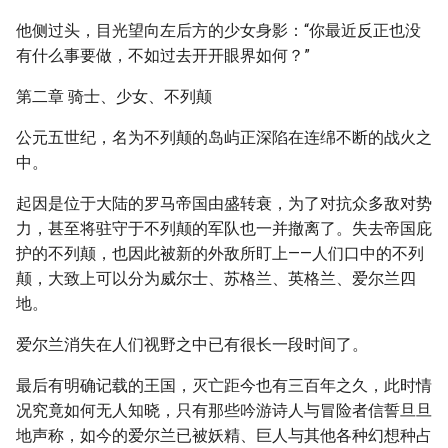
他侧过头，目光望向左后方的少女身影：“你最近反正也没
有什么事要做，不如过去开开眼界如何？”
第二章 骑士、少女、不列颠
公元五世纪，名为不列颠的岛屿正深陷在连绵不断的战火之
中。
起因是位于大陆的罗马帝国由盛转衰，为了对抗众多敌对势
力，甚至将驻守于不列颠的军队也一并撤离了。失去帝国庇
护的不列颠，也因此被新的外敌所盯上——人们口中的不列
颠，大致上可以分为威尔士、苏格兰、英格兰、爱尔兰四
地。
爱尔兰消失在人们视野之中已有很长一段时间了。
最后有明确记载的王国，灭亡距今也有三百年之久，此时情
况究竟如何无人知晓，只有那些吟游诗人与冒险者信誓旦旦
地声称，如今的爱尔兰已被妖精、巨人与其他各种幻想种占