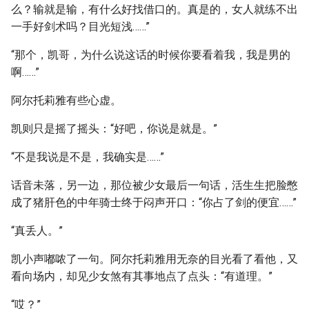
么？输就是输，有什么好找借口的。真是的，女人就练不出
一手好剑术吗？目光短浅……”
“那个，凯哥，为什么说这话的时候你要看着我，我是男的
啊……”
阿尔托莉雅有些心虚。
凯则只是摇了摇头：“好吧，你说是就是。”
“不是我说是不是，我确实是……”
话音未落，另一边，那位被少女最后一句话，活生生把脸憋
成了猪肝色的中年骑士终于闷声开口：“你占了剑的便宜……”
“真丢人。”
凯小声嘟哝了一句。阿尔托莉雅用无奈的目光看了看他，又
看向场内，却见少女煞有其事地点了点头：“有道理。”
“哎？”