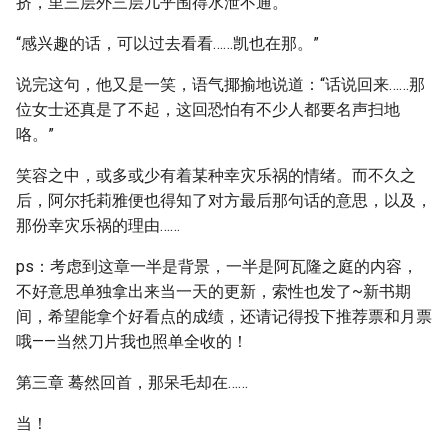
挤，里三层外三层几乎围得水泄不通。
“感兴趣的话，可以过去看看……凯也在那。”
说完这句，他又是一笑，语气揶揄地说道：“话说回来……那
位女士还真是了不起，这回恐怕有不少人都要名声扫地
咯。”
笑容之中，或多或少有着某种幸灾乐祸的情绪。而不久之
后，阿尔托莉雅便也得知了对方最后那句话的意思，以及，
那份幸灾乐祸的理由……
ps：考虑到这章一半是背景，一半是阿瓦隆之庭的内容，
不好意思单独拿出来当一天的更新，索性也发了~新书期
间，希望能拿个好看点的成绩，还请记得投下推荐票和月票
哦——当然刀片我也照单全收的！
第三章 蓦然回首，那呆毛却在……
当！