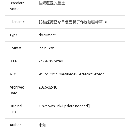
Standard
桂妮薇亚的重生
Name
Filename
我桂妮薇亚今日便要折了你这咖喱棒啊.txt
Type
document
Format
Plain Text
Size
2449406 bytes
MD5
9415c70c710a690ede85ad42a2142ed4
Archived
2025-02-10
Date
Original
[Unknown link(update needed)]
Link
Author
未知