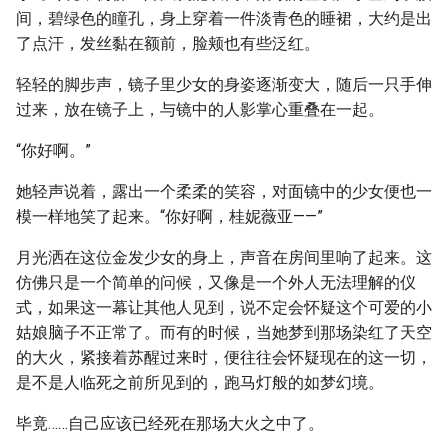
间，碧绿色的瞳孔，身上穿着一件淡青色的睡裙，大约是出
了点汗，发丝黏在额前，脸颊也有些泛红。
轻轻的脚步声，镜子里少女的身姿逐渐变大，随后一只手伸
过来，放在镜子上，与镜中的人影掌心重叠在一起。
“你好啊。”
她轻声说着，露出一个柔柔的笑容，对面镜中的少女便也一
模一样地笑了起来。“你好啊，桂妮薇亚——”
月光洒在这位金发少女的身上，声音在房间里响了起来。这
仿佛只是一个简单的问候，又像是一个外人无法理解的仪
式，如果这一幕让其他人见到，说不定会怀疑这个可爱的小
姑娘脑子不正常了。而有的时候，当她梦到那场染红了天空
的大火，紧接着苏醒过来时，便往往会怀疑现在的这一切，
是不是人临死之前所见到的，跑马灯般的如梦幻境。
毕竟……自己应该已经死在那场大火之中了。