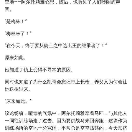
空地——阿尔托莉雅心想，随后，也听见了人们吵闹的声
音。
“是梅林！”
“梅林来了！”
“在今天，终于要从骑士之中选出王的继承者了！”
原来如此。
她知道了镇上变得不寻常的原因。
同时也知道了为什么凯哥会忘记带上长枪，养父又为何会让
她送枪过来。
“原来如此。”
议论纷纷，喧嚣的气氛中，阿尔托莉雅牵着马匹，与其他人
一同往训练场走了过去。因为要供战马来回奔跑，这块作为
训练场所的空地十分宽阔，平常总是空空荡荡的，今天却挤