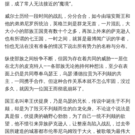
据，成了常人无法接近的“魔境”。
威尔士历经一段时间的战乱，分分合合，如今由瑞安斯王和
他的弟弟尼罗所统治，英格兰则是群龙无首，一片混乱，大
大小小的部族王国竟有数十个之多，再加上外来的萨克逊人
也有所谓的七王国，一时之间，就算是最博闻广识的学者，
怕也无法在没有准备的情况下说出所有势力的名称与分布。
纵使部族之间纷争不断，但因为存在着共同的威胁——居住
在北方的皮克特人——各部族无论抱持何种想法，至少在表
面上仍是共同尊奉乌瑟王，乌瑟·潘德拉贡为不列颠的共
主，一同携手合作。但这种合作关系本就不怎么牢固，没过
多久，就因为一位国王而彻底崩坏了。
国王名叫卑王伏提庚，乃是乌瑟的兄长，传说中诞生于不列
颠，却是为了毁灭不列颠而生的白龙化身。不论这个说法是
真是假，伏提庚的确野心勃勃，为了自己一统不列颠的欲
望，他不惜引来异族萨克逊人，让整座岛陷入战乱，过去帝
国所建造的城塞都市伦蒂尼乌姆毁于大火，被歌颂为最伟大