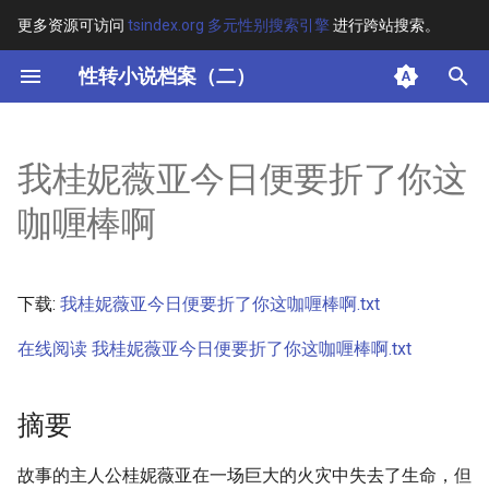
更多资源可访问
tsindex.org 多元性别搜索引擎
进行跨站搜索。
键
性转小说档案（二）
入
摘要
以
我桂妮薇亚今日便要折了你这
开
其他信息
咖喱棒啊
始
正文
搜
下载:
我桂妮薇亚今日便要折了你这咖喱棒啊.txt
索
在线阅读 我桂妮薇亚今日便要折了你这咖喱棒啊.txt
摘要
故事的主人公桂妮薇亚在一场巨大的火灾中失去了生命，但