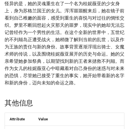
怪异的是，她的灵魂重生在了一个名为桂妮薇亚的少女身
上，身为苏格兰国王的女儿。浑浑噩噩醒来后，她在镜子前
看到自己稚嫩的面容，感受到重生的喜悦与对过往的惆怅交
织。梦里不断回想起火灾那天的噩梦，现实中的她却无法忘
记曾经作为一个男性的生活。在这个全新的世界中，五世纪
的不列颠岛正遭受战火，她稍微了解到当前的乱世，以及作
为王族的责任与新的身份。故事背景逐渐浮现出骑士、女魔
术师的传说，以及围绕桂妮薇亚展开的历史与命运。她的父
亲希望她参加祭典，以期望找到新的王者来拯救不列颠。而
作为女儿的桂妮薇亚心中暗藏着对自己身份的迷惑与对未来
的恐惧，尽管她已接受了重生的事实，她开始带着新的名字
和新的身份，迈向未知的命运之路。
其他信息
Attribute
Value