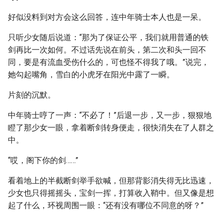
好似没料到对方会这么回答，连中年骑士本人也是一呆。
只听少女随后说道：“那为了保证公平，我们就用普通的铁
剑再比一次如何。不过话先说在前头，第二次和头一回不
同，要是有流血受伤什么的，可也怪不得我了哦。”说完，
她勾起嘴角，雪白的小虎牙在阳光中露了一瞬。
片刻的沉默。
中年骑士哼了一声：“不必了！”后退一步，又一步，狠狠地
瞪了那少女一眼，拿着断剑转身便走，很快消失在了人群之
中。
“哎，阁下你的剑……”
看着地上的半截断剑举手欲喊，但那背影消失得无比迅速，
少女也只得摇摇头，宝剑一挥，打算收入鞘中。但又像是想
起了什么，环视周围一眼：“还有没有哪位不同意的呀？”