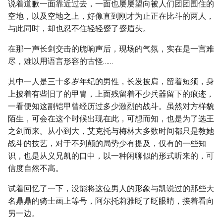
说着道歉一面靠近过去，一面也屡屡望向被人们团团围住的
空地，以及空地之上，好像直到刚才为止正在比斗的两人，
与此同时，却也忍不住轻轻蹙了蹙眉头。
在那一声长剑交击的脆响声后，现场的气氛，实在是一言难
尽，难以用语言形容的古怪……
其中一人是三十多岁年纪的男性，长发披肩，留着短须，身
上披着有些旧了的甲胄，上面残留着不少兵器留下的痕迹，
一看便知这副铠甲曾经历过多少激烈的战斗。虽然对方样貌
陌生，可会在这个时候出现在此，可想而知，也是为了选王
之剑而来。从小到大，艾克托与梅林大多数时间都只是教她
战斗的技艺，对于不列颠的局势少有提及，仅有的一些知
识，也是从义兄凯的口中，以一种闲聊似的形式听来的，可
信度自然不高。
试着回忆了一下，没能将这位男人的形象与凯说过的那些大
名鼎鼎的骑士画上等号，阿尔托莉雅眨了眨眼睛，接着看向
另一边。