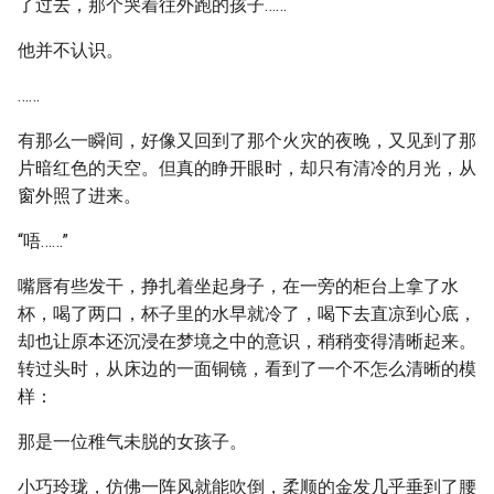
了过去，那个哭着往外跑的孩子……
他并不认识。
……
有那么一瞬间，好像又回到了那个火灾的夜晚，又见到了那
片暗红色的天空。但真的睁开眼时，却只有清冷的月光，从
窗外照了进来。
“唔……”
嘴唇有些发干，挣扎着坐起身子，在一旁的柜台上拿了水
杯，喝了两口，杯子里的水早就冷了，喝下去直凉到心底，
却也让原本还沉浸在梦境之中的意识，稍稍变得清晰起来。
转过头时，从床边的一面铜镜，看到了一个不怎么清晰的模
样：
那是一位稚气未脱的女孩子。
小巧玲珑，仿佛一阵风就能吹倒，柔顺的金发几乎垂到了腰