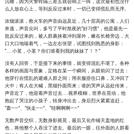
沉睡，因为火警铃隔三差五就会响上一阵，这次最初也没什
么人放在心上，等到反应过来时，一切已变得慌乱而无序。
浓烟滚滚，救火车的声音由远及近，几十层高的公寓，人们
奔逃，声音尖叫，多亏了平时熬夜的“好习惯”，他是最先一
批反应过来的，被人群裹挟着冲到屋外，瘫在长椅旁边，大
口大口地喘着气，一边左右张望，试图找到熟悉的身影：
“……小茗，小茗？你们谁看到我的妹妹了！？”
没有人回答，于是接下来的事情，就变得混乱不堪了。各种
各样的画面与景象，定格在某一个瞬间，从眼前闪了过去：
他穿行在慌乱的避难人群之间；用衣服捂住口鼻，又冲回了
火中；有人在大喊，黑烟扑面而来；谁的哭声从远处传来，
声音近了，他迎着声音过去……视界模糊，世界在晃动，他
抱起了哭泣的小孩子，转身冲出去，身后烈火紧紧追赶，
“轰——”、“快走——”、“哇啊啊啊——”
无数声音交织，无数身影摇晃，最后又化作铺天盖地的红
色，将他整个人吞没了进去。最后的一眼，往外面的人群看