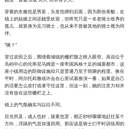
穿着的衣服也是男装，头发也绑到后面，因为那份美貌，在
镇上的姑娘之间还颇受欢迎，但终究只是一名老骑士收养的
孤儿，就算身为见习骑士，也从来不曾被其他的骑士视为同
伴。
“咦？”
穿过农田之后，围绕着城镇的栅栏随之映入眼帘。虽说位于
岛屿中心的伦蒂尼乌姆是一座帝国风格十足的城塞都市，这
座小镇周边的防御设施却只是普通乃至于简陋的程度。换在
平时，阿尔托莉雅或许会在心里试着推演一番，如果是自己
的话要怎么攻打或者守住这里，但这一刻，她的注意力却并
没有放在这些栅栏之上。
镇上的气氛确实与以往不同。
目光所及，成人也好，孩童也罢，都正吵吵嚷嚷地赶往某个
方向，浮躁的气息弥漫四周。那应该是骑士们平时训练用的