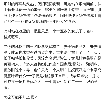
那时的疼痛与炙热，仍旧记忆犹新，可她站在铜镜面前，伸
手解开睡裙一边的带子，露出的肩膀与手臂雪白而纤细，肌
肤上找不到任何半点烧伤的痕迹。同样也找不到任何属于曾
经那个——死在火灾现场的——年轻人的痕迹。
此时站在这里的，是且只是一个十五岁的女孩子，名叫……
桂妮薇亚。
当今的苏格兰国王名唤李奥多格兰，妻子病逝已久，夫妻情
深，此后也未曾有过再娶之事。亡妻给他留下了一子一女，
长子帕特长相俊美，风流之名远近皆知，女儿桂妮薇亚亦是
美丽动人，许多人都将她比作这个国家最耀眼的一颗明珠。
但放眼这个世界，也许只有一个人明白桂妮薇亚这个名字究
竟意味着什么——那便是桂妮薇亚自己，或者应该说，是此
时存在于这具身体之内，一个曾经生活在二十一世纪的灵
魂。
怎么可能不知道呢？