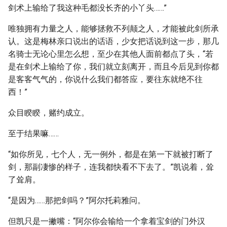
剑术上输给了我这种毛都没长齐的小丫头……”
唯独拥有力量之人，能够拯救不列颠之人，才能被此剑所承
认。这是梅林亲口说出的话语，少女把话说到这一步，那几
名骑士无论心里怎么想，至少在其他人面前都点了头，“若
是在剑术上输给了你，我们就立刻离开，而且今后见到你都
是客客气气的，你说什么我们都答应，要往东就绝不往
西！”
众目睽睽，赌约成立。
至于结果嘛……
“如你所见，七个人，无一例外，都是在第一下就被打断了
剑，那副凄惨的样子，连我都快看不下去了。”凯说着，耸
了耸肩。
“是因为……那把剑吗？”阿尔托莉雅问。
但凯只是一撇嘴：“阿尔你会输给一个拿着宝剑的门外汉