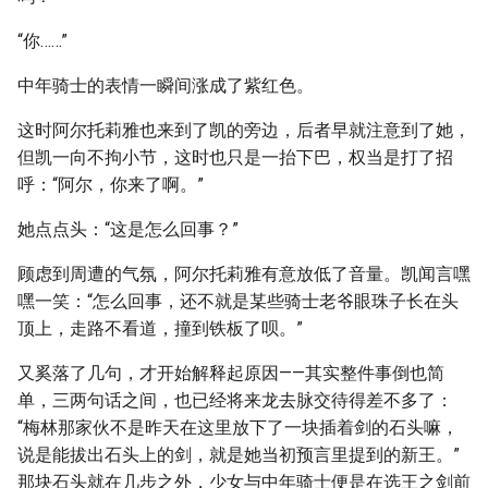
“你……”
中年骑士的表情一瞬间涨成了紫红色。
这时阿尔托莉雅也来到了凯的旁边，后者早就注意到了她，
但凯一向不拘小节，这时也只是一抬下巴，权当是打了招
呼：“阿尔，你来了啊。”
她点点头：“这是怎么回事？”
顾虑到周遭的气氛，阿尔托莉雅有意放低了音量。凯闻言嘿
嘿一笑：“怎么回事，还不就是某些骑士老爷眼珠子长在头
顶上，走路不看道，撞到铁板了呗。”
又奚落了几句，才开始解释起原因——其实整件事倒也简
单，三两句话之间，也已经将来龙去脉交待得差不多了：
“梅林那家伙不是昨天在这里放下了一块插着剑的石头嘛，
说是能拔出石头上的剑，就是她当初预言里提到的新王。”
那块石头就在几步之外，少女与中年骑士便是在选王之剑前