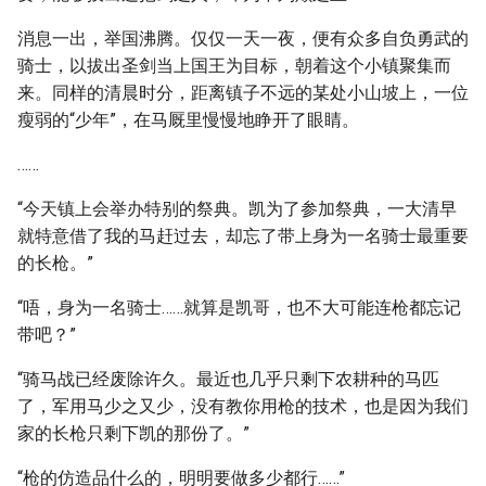
消息一出，举国沸腾。仅仅一天一夜，便有众多自负勇武的
骑士，以拔出圣剑当上国王为目标，朝着这个小镇聚集而
来。同样的清晨时分，距离镇子不远的某处小山坡上，一位
瘦弱的“少年”，在马厩里慢慢地睁开了眼睛。
……
“今天镇上会举办特别的祭典。凯为了参加祭典，一大清早
就特意借了我的马赶过去，却忘了带上身为一名骑士最重要
的长枪。”
“唔，身为一名骑士……就算是凯哥，也不大可能连枪都忘记
带吧？”
“骑马战已经废除许久。最近也几乎只剩下农耕种的马匹
了，军用马少之又少，没有教你用枪的技术，也是因为我们
家的长枪只剩下凯的那份了。”
“枪的仿造品什么的，明明要做多少都行……”