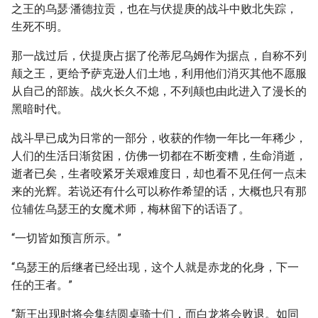
之王的乌瑟·潘德拉贡，也在与伏提庚的战斗中败北失踪，
生死不明。
那一战过后，伏提庚占据了伦蒂尼乌姆作为据点，自称不列
颠之王，更给予萨克逊人们土地，利用他们消灭其他不愿服
从自己的部族。战火长久不熄，不列颠也由此进入了漫长的
黑暗时代。
战斗早已成为日常的一部分，收获的作物一年比一年稀少，
人们的生活日渐贫困，仿佛一切都在不断变糟，生命消逝，
逝者已矣，生者咬紧牙关艰难度日，却也看不见任何一点未
来的光辉。若说还有什么可以称作希望的话，大概也只有那
位辅佐乌瑟王的女魔术师，梅林留下的话语了。
“一切皆如预言所示。”
“乌瑟王的后继者已经出现，这个人就是赤龙的化身，下一
任的王者。”
“新王出现时将会集结圆桌骑士们，而白龙将会败退。如同