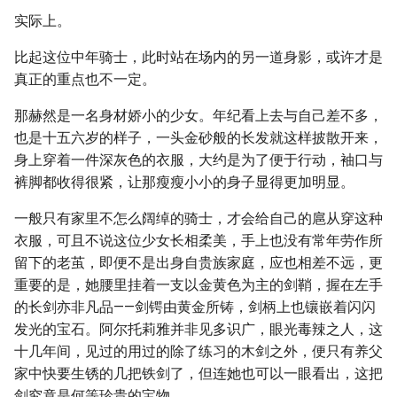
实际上。
比起这位中年骑士，此时站在场内的另一道身影，或许才是
真正的重点也不一定。
那赫然是一名身材娇小的少女。年纪看上去与自己差不多，
也是十五六岁的样子，一头金砂般的长发就这样披散开来，
身上穿着一件深灰色的衣服，大约是为了便于行动，袖口与
裤脚都收得很紧，让那瘦瘦小小的身子显得更加明显。
一般只有家里不怎么阔绰的骑士，才会给自己的扈从穿这种
衣服，可且不说这位少女长相柔美，手上也没有常年劳作所
留下的老茧，即便不是出身自贵族家庭，应也相差不远，更
重要的是，她腰里挂着一支以金黄色为主的剑鞘，握在左手
的长剑亦非凡品——剑锷由黄金所铸，剑柄上也镶嵌着闪闪
发光的宝石。阿尔托莉雅并非见多识广，眼光毒辣之人，这
十几年间，见过的用过的除了练习的木剑之外，便只有养父
家中快要生锈的几把铁剑了，但连她也可以一眼看出，这把
剑究竟是何等珍贵的宝物。