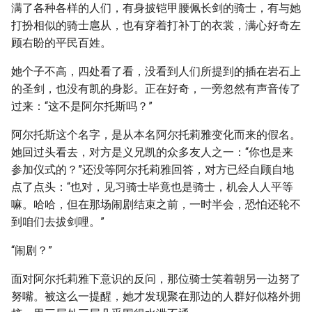
满了各种各样的人们，有身披铠甲腰佩长剑的骑士，有与她
打扮相似的骑士扈从，也有穿着打补丁的衣裳，满心好奇左
顾右盼的平民百姓。
她个子不高，四处看了看，没看到人们所提到的插在岩石上
的圣剑，也没有凯的身影。正在好奇，一旁忽然有声音传了
过来：“这不是阿尔托斯吗？”
阿尔托斯这个名字，是从本名阿尔托莉雅变化而来的假名。
她回过头看去，对方是义兄凯的众多友人之一：“你也是来
参加仪式的？”还没等阿尔托莉雅回答，对方已经自顾自地
点了点头：“也对，见习骑士毕竟也是骑士，机会人人平等
嘛。哈哈，但在那场闹剧结束之前，一时半会，恐怕还轮不
到咱们去拔剑哩。”
“闹剧？”
面对阿尔托莉雅下意识的反问，那位骑士笑着朝另一边努了
努嘴。被这么一提醒，她才发现聚在那边的人群好似格外拥