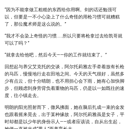
“因为不能拿做工粗糙的东西给你用啊。剑的话还勉强可
以，但要是一不小心染上了什么奇怪的用枪习惯可就糟糕
了，那位魔术师是这么说的。”
“我才不会染上奇怪的习惯……所以只要将枪拿过去给凯哥就
可以了吗？”
“就拿去给他吧，然后今天——你的工作就结束了。”
回想起与养父艾克托的交谈，阿尔托莉雅左手牵着放有长枪
的马匹，慢慢地行走在田地之间。今天的天气很好，虽然多
少有点云，但十分晴朗，也不用担心会下雨，她有心加快脚
步，但顾虑到身旁背负着重物的马匹，仍是以一如既往的速
度，往小镇走去。
明朗的阳光照射而下，微风拂面，她在脑后扎成一束的金发
也跟着摇来晃去，出于某种缘故，阿尔托莉雅虽是女子，平
时却都是以少年的身份示人——或者应该说，自从出生起，
她便一直被当成“男人”而养育长大。