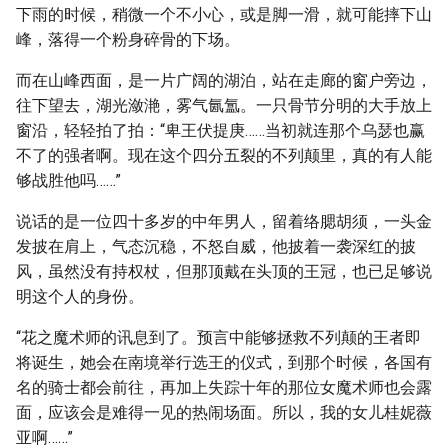
下雨的时候，稍微一个不小心，或是脚一滑，就可能摔下山
峰，落得一个粉身碎骨的下场。
而在山峰西面，是一片广阔的湖泊，站在走廊的窗户旁边，
往下望去，湖光潋滟，雾气氤氲。一只骨节分明的大手放上
窗沿，轻轻拍了拍：“卑王伏提庚……当初就连那个乌瑟也赢
不了的强者啊。现在这个四分五裂的不列颠里，真的有人能
够战胜他吗……”
说话的是一位四十多岁的中年男人，留着络腮胡须，一头金
发披在肩上，气态沉稳，不怒自威，他披着一袭深红的披
风，虽然没有持权杖，但那顶戴在头顶的王冠，也已足够说
明这个人的身份。
“花之魔术师的讯息到了。预言中能够拯救不列颠的王者即
将诞生，她会在南境举行选王的仪式，到那个时候，各国有
名的骑士都会前往，再加上失踪十年的那位女魔术师也会露
面，应该会是难得一见的热闹场面。所以，我的女儿桂妮薇
亚啊……”