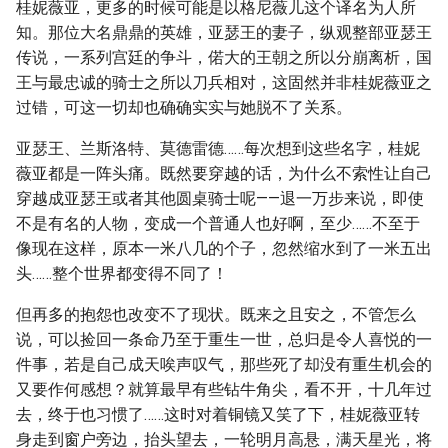
桂妮薇亚，更多的时候可能是以格尼薇儿这个译名为人所
知。那位大名鼎鼎的英雄，亚瑟王的妻子，纵观整部亚瑟王
传说，一系列宫廷的争斗，偌大的王朝之所以分崩离析，国
王与最忠诚的骑士之所以刀兵相对，这固然并非桂妮薇亚之
过错，可这一切却也确确实实与她脱不了关系。
亚瑟王、兰斯洛特、莫德雷德……每次想到这些名字，桂妮
薇亚都是一阵头痛。既然要穿越的话，为什么不索性让自己
穿越成亚瑟王或者其他圆桌骑士呢——退一万步来说，即使
不是有名的人物，变成一个普通人也好啊，至少……不至于
像现在这样，原本一米八几的个子，忽然缩水到了一米五出
头……整个世界都变得不同了！
但再多的抱怨也改变不了现状。既来之且安之，不管怎么
说，可以捡回一条命乃至于重生一世，总归是令人喜悦的一
件事，若是自己成天唉声叹气，那些死了却没有重生机会的
又要作何感想？就算最早有些钻牛角尖，看不开，十几年过
去，终于也习惯了……这时对着铜镜又笑了下，桂妮薇亚转
身走到窗户旁边，抬头望去，一轮明月高悬，满天星光，将