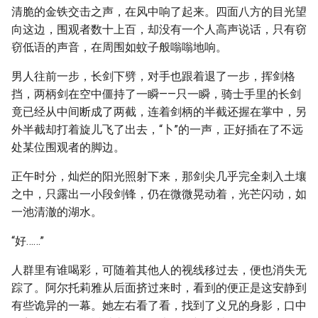
清脆的金铁交击之声，在风中响了起来。四面八方的目光望
向这边，围观者数十上百，却没有一个人高声说话，只有窃
窃低语的声音，在周围如蚊子般嗡嗡地响。
男人往前一步，长剑下劈，对手也跟着退了一步，挥剑格
挡，两柄剑在空中僵持了一瞬——只一瞬，骑士手里的长剑
竟已经从中间断成了两截，连着剑柄的半截还握在掌中，另
外半截却打着旋儿飞了出去，“卜”的一声，正好插在了不远
处某位围观者的脚边。
正午时分，灿烂的阳光照射下来，那剑尖几乎完全刺入土壤
之中，只露出一小段剑锋，仍在微微晃动着，光芒闪动，如
一池清澈的湖水。
“好……”
人群里有谁喝彩，可随着其他人的视线移过去，便也消失无
踪了。阿尔托莉雅从后面挤过来时，看到的便正是这安静到
有些诡异的一幕。她左右看了看，找到了义兄的身影，口中