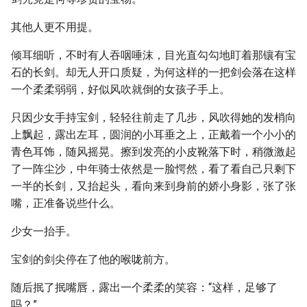
其他人更不用提。
倾耳细听，不时有人吞咽唾沫，目光直勾勾地盯着那镶有宝
石的长剑。却无人开口质疑，为何这样的一把剑会落在这样
一个柔柔弱弱，好似风吹就倒的女孩子手上。
只因少女手持宝剑，轻轻往前走了几步，风吹得她的发梢向
上飘起，露出左耳，圆润的小耳垂之上，正戴着一个小小的
青色耳饰，随风摇晃。擦到发亮的小皮靴落下时，稍微激起
了一阵尘沙，中年骑士依然是一脸愕然，看了看自己只剩下
一半的长剑，又抬起头，看向来到身前的娇小身影，张了张
嘴，正准备说些什么。
少女一抬手。
宝剑的剑尖停在了他的喉咙前方。
随后抿了抿嘴唇，露出一个柔柔的笑容：“这样，足够了
吗？”