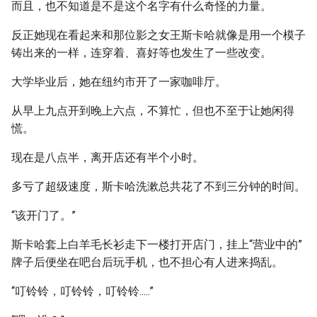
而且，也不知道是不是这个名字有什么奇怪的力量。
反正她现在看起来和那位影之女王斯卡哈就像是用一个模子
铸出来的一样，连穿着、喜好等也发生了一些改变。
大学毕业后，她在纽约市开了一家咖啡厅。
从早上九点开到晚上六点，不算忙，但也不至于让她闲得
慌。
现在是八点半，离开店还有半个小时。
多亏了超级速度，斯卡哈洗漱总共花了不到三分钟的时间。
“该开门了。”
斯卡哈套上白羊毛长衫走下一楼打开店门，挂上“营业中的”
牌子后便坐在吧台后玩手机，也不担心有人进来捣乱。
“叮铃铃，叮铃铃，叮铃铃.....”