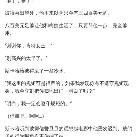
“够了，够了...”
彼得喜出望外，他本来以为只会有三四百美元的。
八百美元足够让他和梅姨生活了，只要节俭一点，完全够
用。
“谢谢你，肯特女士！”
“别高兴的太早了。”
斯卡哈给彼得泼了一盆冷水。
“我这里的规矩可是很严的，如果我发现你有不遵守规矩现
象，我会立刻把你扫地出门，明白了吗？”
“明白，我一定会遵守规矩的。”
（但愿吧，呵呵...）
斯卡哈听到彼得信誓旦旦的话想起电影中他屡次迟到、放鸽
子的行为嘴角忍不住抽了抽。