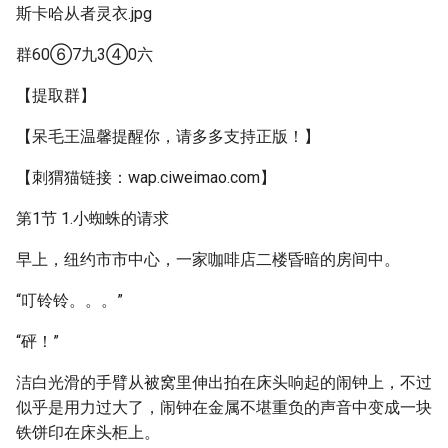
斯卡哈从者灵衣.jpg
群60⑥7九3④0六
【提取群】
【呆毛王温馨提醒你，请多多支持正版！】
【刺猬猫链接：wap.ciweimao.com】
第1节 1.小蜘蛛的请求
早上，纽约市市中心，一家咖啡店二楼昏暗的房间中。
“叮铃铃。。。”
“砰！”
洁白光滑的手臂从被窝里伸出拍在床头响起的闹钟上，不过
似乎是用力过大了，闹钟在金属不堪重负的声音中变成一块
铁饼印在床头柜上。