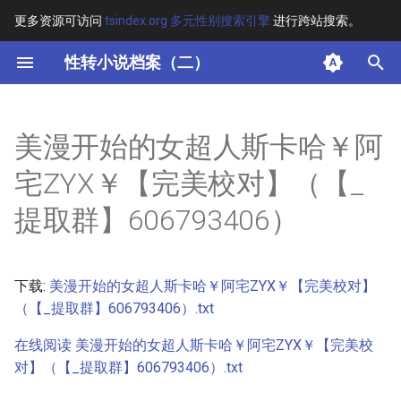
更多资源可访问
tsindex.org 多元性别搜索引擎
进行跨站搜索。
键
性转小说档案（二）
入
摘要
以
美漫开始的女超人斯卡哈￥阿
开
其他信息
宅ZYX￥【完美校对】（【_
始
正文
提取群】606793406）
搜
索
下载:
美漫开始的女超人斯卡哈￥阿宅ZYX￥【完美校对】
（【_提取群】606793406）.txt
在线阅读 美漫开始的女超人斯卡哈￥阿宅ZYX￥【完美校
对】（【_提取群】606793406）.txt