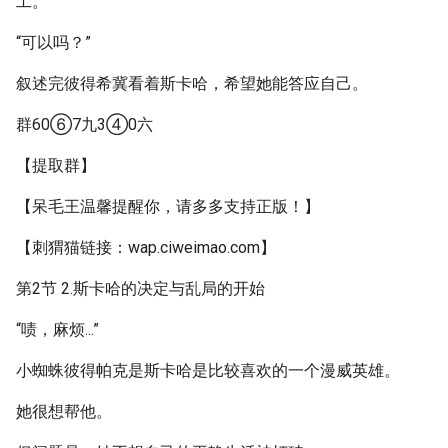
工。
“可以吗？”
叙述完彼得希冀看着斯卡哈，希望她能答应自己。
群60⑥7九3④0六
【提取群】
【呆毛王温馨提醒你，请多多支持正版！】
【刺猬猫链接：wap.ciweimao.com】
第2节 2.斯卡哈的决定与乱局的开始
“啧，麻烦...”
小蜘蛛彼得帕克是斯卡哈是比较喜欢的一个漫威英雄。
她很想帮他。