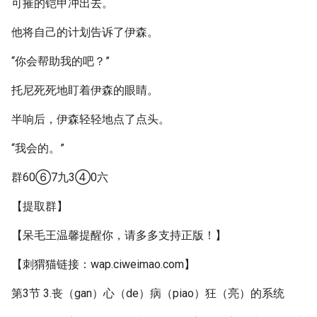
可摧的铠甲冲出去。
他将自己的计划告诉了伊森。
“你会帮助我的吧？”
托尼死死地盯着伊森的眼睛。
半响后，伊森轻轻地点了点头。
“我会的。”
群60⑥7九3④0六
【提取群】
【呆毛王温馨提醒你，请多多支持正版！】
【刺猬猫链接：wap.ciweimao.com】
第3节 3.丧（gan）心（de）病（piao）狂（亮）的系统