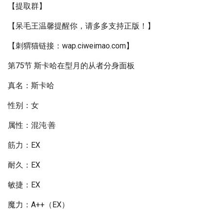
【提取群】
【呆毛王温馨提醒你，请多多支持正版！】
【刺猬猫链接：wap.ciweimao.com】
第75节 斯卡哈在型月的从者分身面板
真名：斯卡哈
性别：女
属性：混沌·善
筋力：EX
耐久：EX
敏捷：EX
魔力：A++（EX）