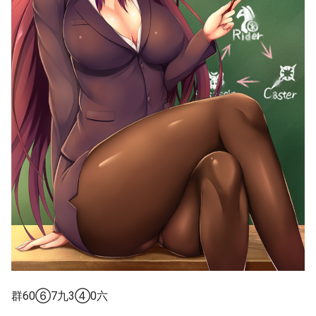
群60⑥7九3④0六