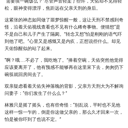
“需要填一碗饭么？”尽管声音轻柔了些许，天佑却不见得轻
松，眼神变得漂浮，焦距远在父亲天刑的身后。
这紧张的神态如同做了噩梦惊醒一般，这让天刑不禁感到奇
怪，沿着天佑视线查看也不见有什么稀奇事物。便猜想“是
不是自己和儿子产生了隔阂。”转念又想“怕是刚刚的语气吓
到他了吧。”心里又是感慨又是内疚，正想说些什么。却见
天佑惊醒似的站了起来。
“啊？哦……不必了，我吃饱了。”捧着空碗，天佑突然他觉得
应该要离开了，他有预感不能够再在这里呆下去，匆匆扔下
碗筷就回房间去了。
双亲疑虑看着天佑失神落魄的背影，父亲方天刑大为不解询
问妻子：“你们发生了什么么？”
林雅只是摇了摇头，也有些奇怪：“别乱说，平时也不见他
这样一惊一乍的，倒是你这做父亲的，那么久才回来一次，
怕是被你吓到了也说不定。”