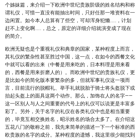
个姊妹篇，来介绍一下欧洲中世纪贵族阶级的姓名结构和称
谓礼仪，可惜一直没有能抽出时间，只好任那一堆资料在一
边闲置。如今本人总算有了些空，可却浑身犯懒……，计划
赶不上变化啊……，总之，原定的详细介绍就演变成了现在
的简介。
欧洲无疑也是个重视礼仪和典章的国家，某种程度上而言，
其礼仪的繁杂性甚至胜过中国，这一点，在如今的西餐文化
中就可以看的出来（中餐是用来吃的，日本料理是用来看
的，西餐是用来折磨人的）。而欧洲中世纪的贵族礼仪，更
是比如今的简化版本要繁杂的多，但就军事礼仪这一项而
言，目前流行的脱帽礼、举手礼就脱胎于骑士将头盔脱下或
抬起头盔上的面具这两个动作。那么，加饰在人的名字——
这一区别人与人之间重要的代号上的礼仪可以说更是丰富多
彩了。另外，关于名字的礼仪在各类礼仪中也是相当重要
的，毕竟互相交换姓名，昭示姓名的场合太多了。在介绍这
五花八门的敬称之前，我先来简单的描述一下一个标准的西
欧贵族的名字的成分。某种程度的遗憾，我这里很少能找到