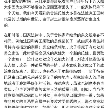
在中世纪的时候，从日尔曼部落或者高卢部落中传下的氏姓
大多因为文字不够发达的原因逐渐丢失了，一般家族只剩下
一个氏姓。我们今天看到的贵族氏姓大多是在法兰克王国时
代及其以后的中世纪，由于封土封臣制度所逐渐衍生出来
的。
在那时候，国家法律中，关于贵族家产继承的条文规定各不
相同。例如法国和英国采取的是保留长子（或由原本贵族封
号持有者指定的亲属）完全继承领地，次子等庶子有功勋则
另立家族（此时需要变原来的家姓为一个新的氏姓，且另取
一个家姓），没什么功勋没什么能力的话，则被其他贵族招
去入赘，这是一件很屈辱的事情，基本意味着这位公子的政
治生命结束了。因此，也有些人干脆抗拒结婚，一辈子待在
已经由自己的兄弟甚至是侄子的领地内，帮家族主人管理领
地或者干脆游手好闲的活着。在德意志，虽然也制度本身也
类似，但也更注重贵族家主人选的质量问题。例如，当当代
维腾堡伯爵驾鹤西归的时候，皇室就要出面观察一番，如果
在非独立的直系男亲属中有资质才学优秀的人，那么皇室就
直接将领地转封给他，如果没有，那么皇室将检查这个家系