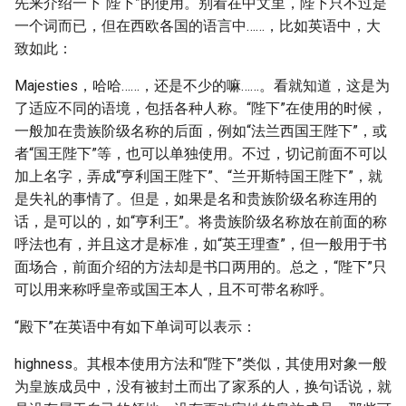
先来介绍一下“陛下”的使用。别看在中文里，陛下只不过是
一个词而已，但在西欧各国的语言中……，比如英语中，大
致如此：
Majesties，哈哈……，还是不少的嘛……。看就知道，这是为
了适应不同的语境，包括各种人称。“陛下”在使用的时候，
一般加在贵族阶级名称的后面，例如“法兰西国王陛下”，或
者“国王陛下”等，也可以单独使用。不过，切记前面不可以
加上名字，弄成“亨利国王陛下”、“兰开斯特国王陛下”，就
是失礼的事情了。但是，如果是名和贵族阶级名称连用的
话，是可以的，如“亨利王”。将贵族阶级名称放在前面的称
呼法也有，并且这才是标准，如“英王理查”，但一般用于书
面场合，前面介绍的方法却是书口两用的。总之，“陛下”只
可以用来称呼皇帝或国王本人，且不可带名称呼。
“殿下”在英语中有如下单词可以表示：
highness。其根本使用方法和“陛下”类似，其使用对象一般
为皇族成员中，没有被封土而出了家系的人，换句话说，就