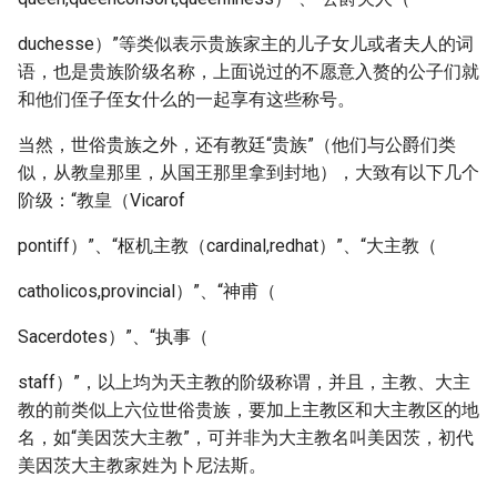
duchesse）”等类似表示贵族家主的儿子女儿或者夫人的词
语，也是贵族阶级名称，上面说过的不愿意入赘的公子们就
和他们侄子侄女什么的一起享有这些称号。
当然，世俗贵族之外，还有教廷“贵族”（他们与公爵们类
似，从教皇那里，从国王那里拿到封地），大致有以下几个
阶级：“教皇（Vicarof
pontiff）”、“枢机主教（cardinal,redhat）”、“大主教（
catholicos,provincial）”、“神甫（
Sacerdotes）”、“执事（
staff）”，以上均为天主教的阶级称谓，并且，主教、大主
教的前类似上六位世俗贵族，要加上主教区和大主教区的地
名，如“美因茨大主教”，可并非为大主教名叫美因茨，初代
美因茨大主教家姓为卜尼法斯。