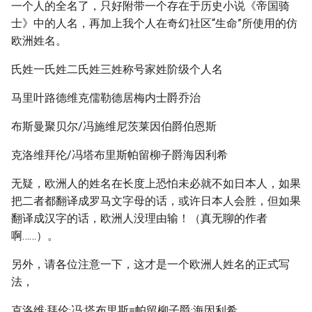
一个人的全名了，只好附带一个存在于历史小说《帝国骑
士》中的人名，再加上我个人在奇幻社区“生命”所使用的仿
欧洲姓名。
氏姓一氏姓二氏姓三姓称号家姓阶级个人名
马里叶路德维克儒勒德居梅内士爵乔治
布斯曼聚贝尔/冯施维尼茨莱因伯爵伯恩斯
克洛维拜伦/冯塔布里斯帕留柳子爵海因利希
无疑，欧洲人的姓名在长度上恐怕未必就不如日本人，如果
把二者都翻译成罗马文字母的话，或许日本人会胜，但如果
翻译成汉字的话，欧洲人没理由输！（真无聊的作者
啊……）。
另外，请各位注意一下，这才是一个欧洲人姓名的正式写
法，
克洛维·拜伦·冯·塔布里斯=帕留柳子爵·海因利希