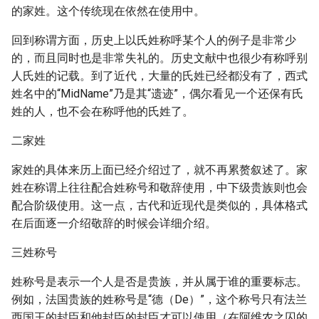
的家姓。这个传统现在依然在使用中。
回到称谓方面，历史上以氏姓称呼某个人的例子是非常少
的，而且同时也是非常失礼的。历史文献中也很少有称呼别
人氏姓的记载。到了近代，大量的氏姓已经都没有了，西式
姓名中的“MidName”乃是其“遗迹”，偶尔看见一个还保有氏
姓的人，也不会在称呼他的氏姓了。
二家姓
家姓的具体来历上面已经介绍过了，就不再累赘叙述了。家
姓在称谓上往往配合姓称号和敬辞使用，中下级贵族则也会
配合阶级使用。这一点，古代和近现代是类似的，具体格式
在后面逐一介绍敬辞的时候会详细介绍。
三姓称号
姓称号是表示一个人是否是贵族，并从属于谁的重要标志。
例如，法国贵族的姓称号是“德（De）”，这个称号只有法兰
西国王的封臣和他封臣的封臣才可以使用（在阿维农之囚的