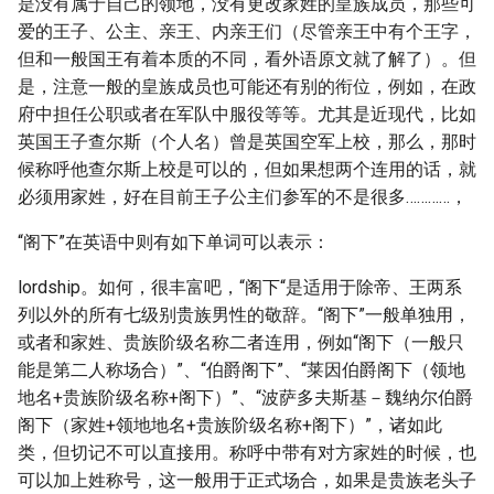
是没有属于自己的领地，没有更改家姓的皇族成员，那些可
爱的王子、公主、亲王、内亲王们（尽管亲王中有个王字，
但和一般国王有着本质的不同，看外语原文就了解了）。但
是，注意一般的皇族成员也可能还有别的衔位，例如，在政
府中担任公职或者在军队中服役等等。尤其是近现代，比如
英国王子查尔斯（个人名）曾是英国空军上校，那么，那时
候称呼他查尔斯上校是可以的，但如果想两个连用的话，就
必须用家姓，好在目前王子公主们参军的不是很多…………，
“阁下”在英语中则有如下单词可以表示：
lordship。如何，很丰富吧，“阁下“是适用于除帝、王两系
列以外的所有七级别贵族男性的敬辞。“阁下”一般单独用，
或者和家姓、贵族阶级名称二者连用，例如“阁下（一般只
能是第二人称场合）”、“伯爵阁下”、“莱因伯爵阁下（领地
地名+贵族阶级名称+阁下）”、“波萨多夫斯基－魏纳尔伯爵
阁下（家姓+领地地名+贵族阶级名称+阁下）”，诸如此
类，但切记不可以直接用。称呼中带有对方家姓的时候，也
可以加上姓称号，这一般用于正式场合，如果是贵族老头子