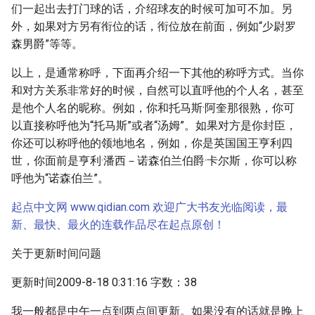
们一起出去打门球的话，介绍球友的时候可加可不加。另
外，如果对方另有衔位的话，衔位放在前面，例如“少尉罗
森男爵”等等。
以上，是通常称呼，下面再介绍一下其他的称呼方式。当你
和对方关系非常好的时候，自然可以直呼他的个人名，甚至
是他个人名的昵称。例如，你和托马斯·阿奎那很熟，你可
以直接称呼他为“托马斯”或者“汤姆”。如果对方是你封臣，
你还可以称呼他的领地地名，例如，你是英国国王亨利四
世，你面前是亨利·潘西－诺森伯兰伯爵·卡尔斯，你可以称
呼他为“诺森伯兰”。
起点中文网 www.qidian.com 欢迎广大书友光临阅读，最
新、最快、最火的连载作品尽在起点原创！
关于更新时间问题
更新时间2009-8-18 0:31:16 字数：38
我一般都是中午一点到两点间更新。如果没有的话就是晚上