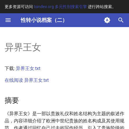
更多资源可访问
tsindex.org 多元性别搜索引擎
进行跨站搜索。
键
性转小说档案（二）
入
摘要
以
异界王女
开
其他信息
始
正文
下载:
异界王女.txt
搜
在线阅读 异界王女.txt
索
摘要
《异界王女》是一部以贵族礼仪和姓名结构为主题的叙述作
品，内容详细介绍了欧洲中世纪贵族的姓名构成及其使用规
范。作者通过回忆自己过去的写作经历，引入了贵族阶级的