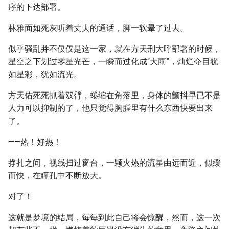
序的下达部署。
林雅面如死灰听着丈夫的通话，脚一软晕了过去。
似乎骚乱并不仅仅是这一家，就在方天刑大呼部署的时候，
星空之下划过零星光芒，一瞬而过化成“大雨”，灿烂夺目犹
如星彩，犹如流光。
方天佑死死抓着双臂，蜷缩在角落里，身体的颤抖早已不是
人力可以抑制的了，他只觉得胸膛里有什么东西快要出来
了。
——热！好热！
挣扎之间，视线扫过窗台，一颗火热的流星由远而近，似缓
而快，在瞳孔中不断放大。
对了！
这就是梦境的结局，每每到此自己将会惊醒，然而，这一次