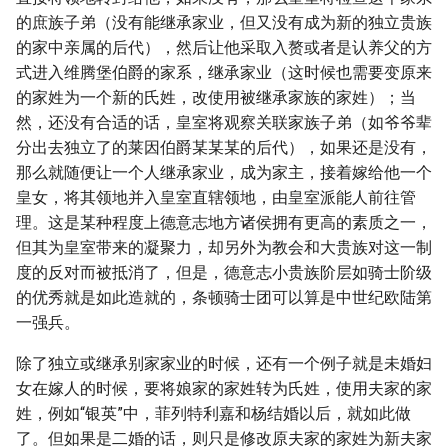
的庶族子弟（没有能继承家业，但又没有成为新的独立贵族
的家中亲属的后代），然后让他采取入赘或者是认养父的方
式进入维腾堡伯爵的家系，继承家业（这时候也需要变原来
的家姓为一个新的氏姓，改使用被继承家族的家姓）；当
然，还没有合适的话，皇室将观察关联家族子弟（如爷爷辈
分出去独立了的莱因伯爵某某某的后代），如果还是没有，
那么就随便让一个人继承家业，成为家主，接着嫁给他一个
皇女，将其领地并入皇室直辖领地，由皇室派能人前往管
理。这是某种程度上德意志地方诸侯拥有更高的素质之一，
但其为皇室带来的凝聚力，却另外为教会和大贵族对这一制
度的反对而被抵消了，但是，德意志小贵族阶层如骑士阶级
的优秀就是如此造就的，条顿骑士团可以算是中世纪欧陆第
一强兵。
除了独立或继承别家家业的时候，还有一个例子就是未婚妇
女在嫁人的时候，要将娘家的家姓转为氏姓，使用夫家的家
姓，例如“银英”中，菲列特利嘉和杨结婚以后，就如此做
了。但如果是二婚的话，则只是修改原夫家的家姓为新夫家