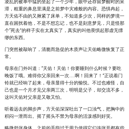
凌乱的被单中猛的坐起了一个少年，眼中还存留梦醒时的呆
滞，粗重的鼻息里满是之前梦中灾难般的内容。恐惧冉起，
方天佑不由的又揪紧了床单，不知道多少次，同样的梦境一
直在困扰着他，不是不想忘记，也不是刻意梦见，只是怪那
个“死去”的样子实在太真实了，真实的叫他畏惧起那虚无缥
缈的东西。
门突然被敲响了，清脆而急促的木质声让天佑略微恢复了正
常。
母亲在门外叫道：“天佑！天佑！你要睡到什么时候？要吃
晚饭了哦。难得你父亲回来一次……啊！回来了！”正说着门
铃就已经响了起来，母亲显得十分的愉悦。不过也难怪，自
己也是一个月才见父亲两三次，明明是父子，却交流不多，
这叫天佑对父亲是又敬又怕。
听着远去的脚步声，方天佑深深吐出了一口浊气，把胸中的
积闷一泄而出。摇了摇头不禁为母亲的活泼感到好笑。
略微舒张身体，之前的手指过于用力使得它们连张开都有些