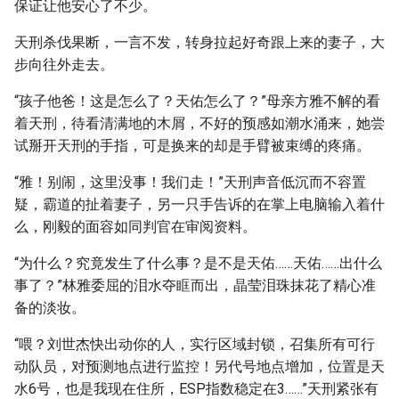
保证让他安心了不少。
天刑杀伐果断，一言不发，转身拉起好奇跟上来的妻子，大
步向往外走去。
“孩子他爸！这是怎么了？天佑怎么了？”母亲方雅不解的看
着天刑，待看清满地的木屑，不好的预感如潮水涌来，她尝
试掰开天刑的手指，可是换来的却是手臂被束缚的疼痛。
“雅！别闹，这里没事！我们走！”天刑声音低沉而不容置
疑，霸道的扯着妻子，另一只手告诉的在掌上电脑输入着什
么，刚毅的面容如同判官在审阅资料。
“为什么？究竟发生了什么事？是不是天佑……天佑……出什么
事了？”林雅委屈的泪水夺眶而出，晶莹泪珠抹花了精心准
备的淡妆。
“喂？刘世杰快出动你的人，实行区域封锁，召集所有可行
动队员，对预测地点进行监控！另代号地点增加，位置是天
水6号，也是我现在住所，ESP指数稳定在3……”天刑紧张有