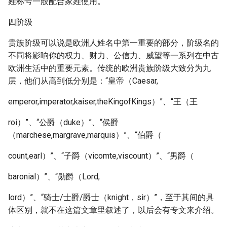
姓称号一般配合家姓使用。
四阶级
贵族阶级可以说是欧洲人姓名中第一重要的部分，阶级名的
不同将影响你的权力、财力、公信力、威望等一系列在中古
欧洲生活中的重要元素。传统的欧洲贵族阶级大致分为九
层，他们从高到低分别是：“皇帝（Caesar,
emperor,imperator,kaiser,theKingofKings）”、“王（王
roi）”、“公爵（duke）”、“侯爵
（marchese,margrave,marquis）”、“伯爵（
count,earl）”、“子爵（vicomte,viscount）”、“男爵（
baronial）”、“勋爵（Lord,
lord）”、“骑士/士爵/爵士（knight，sir）”，至于其间的具
体区别，就不在这篇文章里叙述了，以后会有专文来介绍。