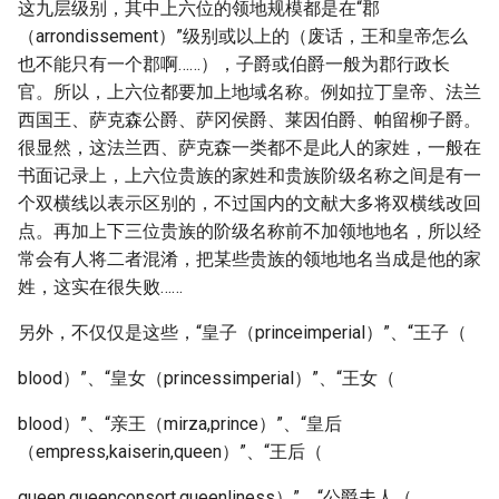
这九层级别，其中上六位的领地规模都是在“郡
（arrondissement）”级别或以上的（废话，王和皇帝怎么
也不能只有一个郡啊……），子爵或伯爵一般为郡行政长
官。所以，上六位都要加上地域名称。例如拉丁皇帝、法兰
西国王、萨克森公爵、萨冈侯爵、莱因伯爵、帕留柳子爵。
很显然，这法兰西、萨克森一类都不是此人的家姓，一般在
书面记录上，上六位贵族的家姓和贵族阶级名称之间是有一
个双横线以表示区别的，不过国内的文献大多将双横线改回
点。再加上下三位贵族的阶级名称前不加领地地名，所以经
常会有人将二者混淆，把某些贵族的领地地名当成是他的家
姓，这实在很失败……
另外，不仅仅是这些，“皇子（princeimperial）”、“王子（
blood）”、“皇女（princessimperial）”、“王女（
blood）”、“亲王（mirza,prince）”、“皇后
（empress,kaiserin,queen）”、“王后（
queen,queenconsort,queenliness）”、“公爵夫人（