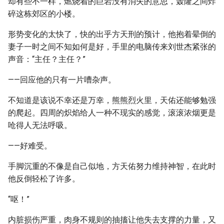
却有些不一样，燃烧着的巨岩没有消失的意思，轰隆之间炸
碎这栋郊区的小楼。
形势变化的太快了，快的出乎方天刑的预计，他抱着晕倒的
妻子一时之间不知如何是好，手里的电脑传来刘世杰紧张的
声音：“主任？主任？”
——回应他的只有一片嘈杂声。
不知道是该说不幸还是万幸，熊熊烈火里，天佑还能够勉强
的爬起。四周的炽焰给人一种不现实的感觉，滚滚浓烟更是
呛得人无法呼吸。
——好难受。
手脚沉重的不像是自己似地，方天佑努力维持神智，在此时
他反倒轻松了许多。
“呕！”
内脏损伤严重，肉身不规则的抽搐让他失去支撑的力量，又