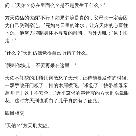
问：“天佑？你在里面么？是不是发生了什么？”
方天佑猛的惊醒“不行！如果梦境是真的，父母亲一定会因
为自己受到牵连。”宛如冬日里的冰水，让方天佑的心直往
下沉。他努力抑制身体不寻常的颤抖，向外大吼：“爸！快
走！”
“什么？”天刑仿佛觉得自己听错了什么。
“我叫你快走！不要再呆在这里！”
天佑不礼貌的用语用词激怒了天刑，正待他要发作的时候。
一双手破开门板了，推的木屑横飞。“求您了！快带着母亲
离开吧！这里不安全……”近乎哀求的声音震的方天刑头晕眼
花。这时方天刑也明白了儿子真的有了征兆。
四目相交
“天佑？”方天刑大悲。