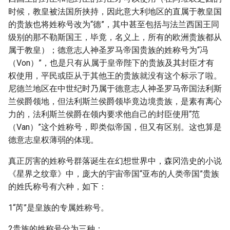
时候，教皇被法国所挟持，因此意大利地区的直属于教皇国
的贵族也将姓称号改为“德”，其中甚至包括与法兰西国王同
级别的那不勒斯国王，毕竟，名义上，所有的欧洲贵族都从
属于教皇）；德意志人神圣罗马帝国贵族的姓称号为“冯
（Von）”，也是只有从属于皇帝陛下的贵族及其封臣才有
权使用，平民或臣从于其他王的贵族就没有这个标示了啦。
尼德兰地区在中世纪时乃属于德意志人神圣罗马帝国法利斯
兰侯爵领地，但法利斯兰侯爵领毕竟边境贵族，是素有离心
力的，法利斯兰侯爵在领内要求他自己的封臣使用“范
（Van）”这个姓称号，即类似帝国，但又有区别。这也算是
德意志皇权薄弱的体现。
真正厉害的姓称号群落诞生在幻想世界中，森冈浩史的小说
《星界之纹章》中，庞大的宇宙帝国“亚布的人类帝国”贵族
的姓氏称号有六种，如下：
1“芮”是皇族的专属姓称号。
2贵族的姓称号分为三种：