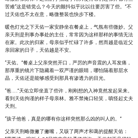
苦难“这是错觉么？今天的颤抖似乎比以往要厉害了些。”不
过天佑也不太在意，略微整装也快步下楼。
暖色灯光之下天佑一家安静坐在餐桌上，气氛有些微妙。父
亲天刑是刑事办事处的主任，常常因为这样那样的事情无法
在家。此次的归家，母亲似乎忙碌了许多，然而越是临近父
亲回家的日子，天佑越是不安。
“天佑。”餐桌上父亲突然开口，严厉的声音震的人耳发痛，
那厚重的镜片下隐藏着一双严谨的眼睛，哪怕隔着那层水
晶，天佑还是能够感受到那具有渗透力的目光。
“爸……”天佑立即坐直了些许，刚刚想的入神竟然发起呆来。
看到天佑拘谨的样子母亲林。雅不禁掩口轻笑，嗔怪起丈夫
天刑。
“孩子他爸，真是的哪有你这样突然那么凶的叫人的。”
父亲天刑略微撇了撇嘴，又咳了两声才和蔼的提醒天佑：