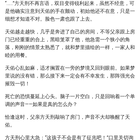
“……”方天刑不再言语，双目变得锐利起来，虽然不经意，可
是他确实注意到天佑的手在颤动，初始他还不在意，只是一
细想才知道不对。脸色一肃也跟了上去。
天佑越走越快，几乎是奔进了自己的房间，不等父亲跟上房
门已经重重的合上，黑暗笼罩了他，他急需一个狭小的角
落，刚刚的情景太熟悉了，就和梦里描绘的一样，一家人和
睦的用餐。
天佑心乱如麻，适才搁置在一旁的梦境又回到眼前。如果梦
里说的没有错，那么接下来一定会有不幸发生，那阵强光会
摧毁一切！
死亡的恐惧蔓延上心头。脑子一片空白，只是回响着一个单
调的声音——如果是真的怎么办？
恰逢这时，父亲方天刑敲响了房门，声音不大却唤醒了天
佑。
方天刑心里大急：“这孩子不会是有了征兆吧！”口里关切询