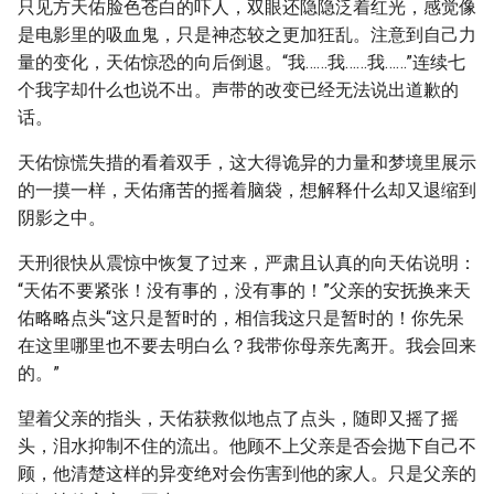
只见方天佑脸色苍白的吓人，双眼还隐隐泛着红光，感觉像
是电影里的吸血鬼，只是神态较之更加狂乱。注意到自己力
量的变化，天佑惊恐的向后倒退。“我……我……我……”连续七
个我字却什么也说不出。声带的改变已经无法说出道歉的
话。
天佑惊慌失措的看着双手，这大得诡异的力量和梦境里展示
的一摸一样，天佑痛苦的摇着脑袋，想解释什么却又退缩到
阴影之中。
天刑很快从震惊中恢复了过来，严肃且认真的向天佑说明：
“天佑不要紧张！没有事的，没有事的！”父亲的安抚换来天
佑略略点头“这只是暂时的，相信我这只是暂时的！你先呆
在这里哪里也不要去明白么？我带你母亲先离开。我会回来
的。”
望着父亲的指头，天佑获救似地点了点头，随即又摇了摇
头，泪水抑制不住的流出。他顾不上父亲是否会抛下自己不
顾，他清楚这样的异变绝对会伤害到他的家人。只是父亲的