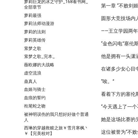
萝莉巨龙的冰之守护_168看书网_
第一章 “不败剑姬
全部章节
萝莉最强
圆形大竞技场内
萝莉法师动漫游
——王立学园两
萝莉的法则
萝莉英雄传
“金色闪电”塞
萦梦之歌
他是拥有一头潇
萦梦之歌_完本_
薇欧娜的大战略
在诸多少女心目
虚空流浪
“唉。”
蛊真人
血姬与骑士
看着下方的塞伦
血痕的誓约
衔尾蛇之吻
“今天遇上了一个
被神明误伤的我只想好好做个普通
她是这场比赛的
人
西琳的穿越救赎之旅￥雪月寒枫丶
这位被誉为“不
￥【完美校对】