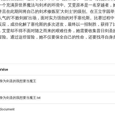
一个充满异世界魔法与剑术的环境中。艾雯原本是一名穿越者，
并且在此期间将自己的剑术修炼至‘大剑士’的级别。在王立学园
人气的‘不败剑姬’出场，面对实力强劲的对手塞伦斯。比赛过程
反应，成功化解了塞伦斯的多次进攻，最终以一招制胜，获得了
，艾雯却不得不面对随之而来的艰难任务，她需要收集昔日剑圣
冒险。通过这些冒险，她不仅要保全自己的性命，还要找寻自身
Value
身为剑圣的我想要当魔王
身为剑圣的我想要当魔王.txt
document