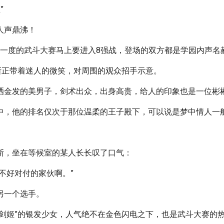
”
人声鼎沸！
年一度的武斗大赛马上要进入8强战，登场的双方都是学园内声名
伦斯正带着迷人的微笑，对周围的观众招手示意。
洒金发的美男子，剑术出众，出身高贵，给人的印象也是一位彬
中，他的排名仅次于那位温柔的王子殿下，可以说是梦中情人一
斯，坐在等候室的某人长长叹了口气：
不好对付的家伙啊。”
另一个选手。
败剑姬”的银发少女，人气绝不在金色闪电之下，也是武斗大赛的