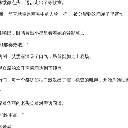
妹微微点头，迈步走出了等候室。
优雅，简直就像是画卷中的人物一样……被分配到这间屋子里帮忙
住嘴巴，眼睛冒出小星星看着她的背影离去。
能够奏效吧。”
的剑，艾雯深深吸了口气，昂首挺胸走上赛场。
观众席的欢呼声瞬间达到了顶点！
员们，每一个都犹如牲口般发出了震耳欲聋的吼声，开始为她助
”
穿着华丽的老头笑着对旁边问道。
能性更高。”
名老者。