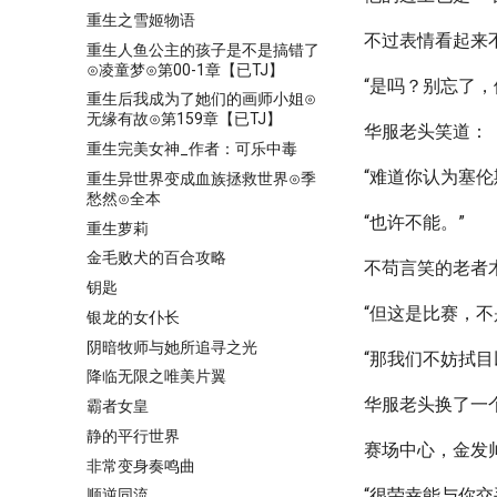
重生之雪姬物语
不过表情看起来
重生人鱼公主的孩子是不是搞错了
⊙凌童梦⊙第00-1章【已TJ】
“是吗？别忘了
重生后我成为了她们的画师小姐⊙
无缘有故⊙第159章【已TJ】
华服老头笑道：
重生完美女神_作者：可乐中毒
“难道你认为塞
重生异世界变成血族拯救世界⊙季
愁然⊙全本
“也许不能。”
重生萝莉
金毛败犬的百合攻略
不苟言笑的老者
钥匙
“但这是比赛，
银龙的女仆长
阴暗牧师与她所追寻之光
“那我们不妨拭目
降临无限之唯美片翼
华服老头换了一
霸者女皇
静的平行世界
赛场中心，金发
非常变身奏鸣曲
“很荣幸能与你交
顺逆同流