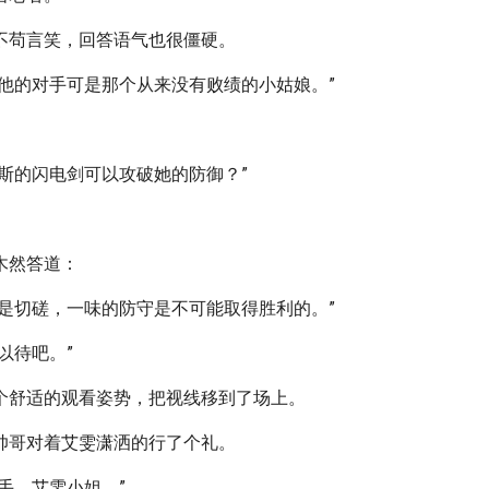
不苟言笑，回答语气也很僵硬。
，他的对手可是那个从来没有败绩的小姑娘。”
伦斯的闪电剑可以攻破她的防御？”
木然答道：
不是切磋，一味的防守是不可能取得胜利的。”
以待吧。”
个舒适的观看姿势，把视线移到了场上。
帅哥对着艾雯潇洒的行了个礼。
手，艾雯小姐。”