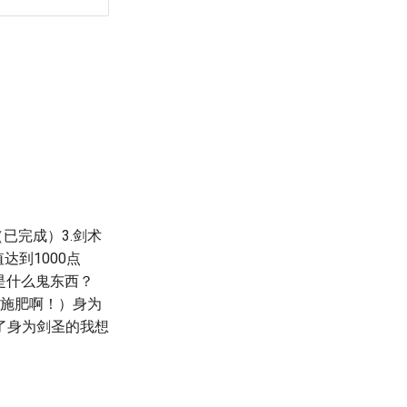
已完成）3.剑术
达到1000点
是什么鬼东西？
水施肥啊！）身为
了身为剑圣的我想