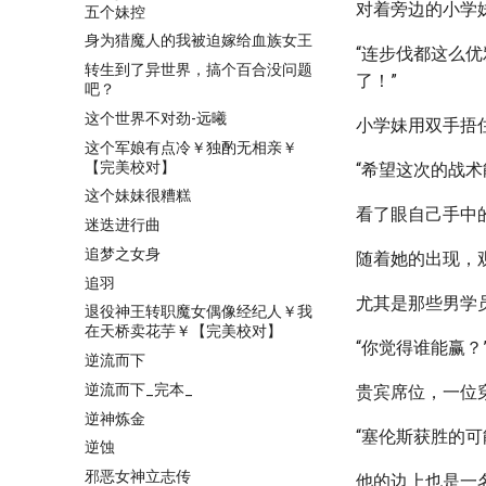
对着旁边的小学
五个妹控
身为猎魔人的我被迫嫁给血族女王
“连步伐都这么
转生到了异世界，搞个百合没问题
了！”
吧？
这个世界不对劲-远曦
小学妹用双手捂
这个军娘有点冷￥独酌无相亲￥
【完美校对】
“希望这次的战术
这个妹妹很糟糕
看了眼自己手中
迷迭进行曲
追梦之女身
随着她的出现，
追羽
尤其是那些男学
退役神王转职魔女偶像经纪人￥我
在天桥卖花芋￥【完美校对】
“你觉得谁能赢？
逆流而下
逆流而下_完本_
贵宾席位，一位
逆神炼金
“塞伦斯获胜的可
逆蚀
邪恶女神立志传
他的边上也是一