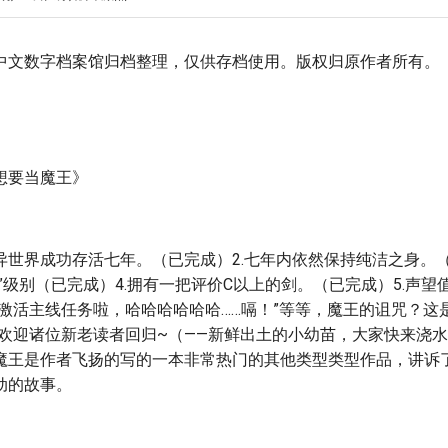
中文数字档案馆归档整理，仅供存档使用。版权归原作者所有。
想要当魔王》
在异世界成功存活七年。（已完成）2.七年内依然保持纯洁之身。（
”级别（已完成）4.拥有一把评价C以上的剑。（已完成）5.声望值
于激活主线任务啦，哈哈哈哈哈哈……嗝！”等等，魔王的诅咒？这
，欢迎诸位新老读者回归~（——新鲜出土的小幼苗，大家快来浇
魔王是作者飞扬的写的一本非常热门的其他类型类型作品，讲诉
动的故事。