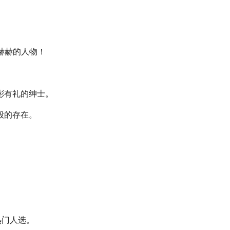
赫赫的人物！
彬有礼的绅士。
般的存在。
热门人选。