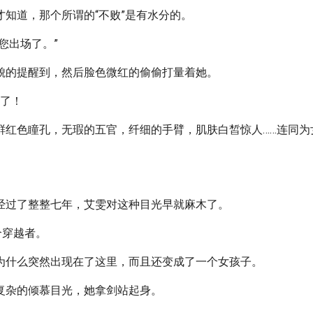
才知道，那个所谓的“不败”是有水分的。
您出场了。”
貌的提醒到，然后脸色微红的偷偷打量着她。
美了！
鲜红色瞳孔，无瑕的五官，纤细的手臂，肌肤白皙惊人……连同为
经过了整整七年，艾雯对这种目光早就麻木了。
个穿越者。
为什么突然出现在了这里，而且还变成了一个女孩子。
复杂的倾慕目光，她拿剑站起身。