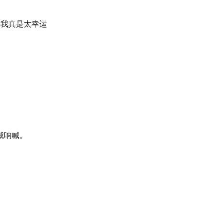
，我真是太幸运
威呐喊。