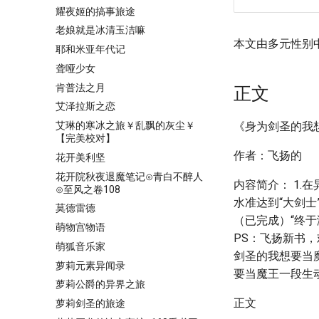
耀夜姬的搞事旅途
老娘就是冰清玉洁嘛
本文由多元性别
耶和米亚年代记
聋哑少女
肯普法之月
正文
艾泽拉斯之恋
艾琳的寒冰之旅￥乱飘的灰尘￥
《身为剑圣的我
【完美校对】
作者：飞扬的
花开美利坚
花开院秋夜退魔笔记⊙青白不醉人
内容简介： 1.
⊙至风之卷108
水准达到“大剑士
莫德雷德
（已完成）“终
萌物宫物语
PS：飞扬新书
萌狐音乐家
剑圣的我想要当
萝莉元素异闻录
要当魔王一段生
萝莉公爵的异界之旅
正文
萝莉剑圣的旅途