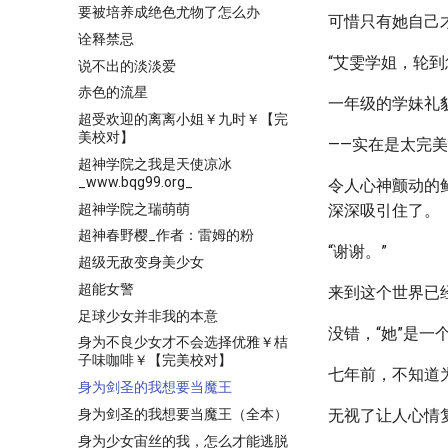
要被培养成绝色尤物了怎么办
可惜只有她自己
诠释禁忌
“艾雯学姐，轮到
说不出的淡淡爱
赤色的流星
一年级的学妹礼
超受欢迎的离离小姐￥九时￥【完
美校对】
——实在是太完
超神学院之我是天使凉冰
_www.bqg99.org_
令人心神颤动的
超神学院之瑞萌萌
深深吸引住了。
超神春野樱_作者：雷姆的粉
“谢谢。”
超级无敌变身美少女
超能女警
来到这个世界已
足球少女并非我的本意
没错，“她”是一
身为不良少女才不会选择优雅￥桔
子味咖啡￥【完美校对】
七年前，不知道
身为剑圣的我想要当魔王
身为剑圣的我想要当魔王（全本）
无视了让人心情
身为少女宙丝的我，怎么才能逃脱