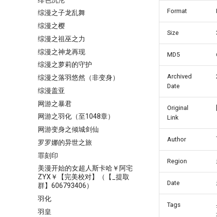
Format
综漫之子龙乱舞
综漫之樱
Size
综漫之祖巫之力
综漫之神龙再现
MD5
综漫之萝莉的守护
Archived
综漫之落羽悠然（非变身）
Date
综漫盖亚
网游之暴君
Original
网游之羽化（至1048章）
Link
网游变身之倾城剑仙
Author
罗罗娜的异世之旅
罪刻印
Region
美漫开始的女超人斯卡哈￥阿宅
ZYX￥【完美校对】（【_提取
Date
群】606793406）
羽化
Tags
羽皇