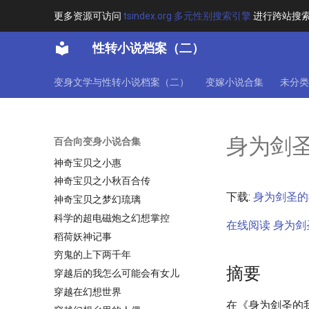
直播变身海贼女帝
更多资源可访问
tsindex.org 多元性别搜索引擎
进行跨站搜
真理与死亡之书
性转小说档案（二）
真白同学好像有点怪
真知之眼
变身文学与性转小说档案（二）
变嫁小说合集
未分类
破寰碎宇
碧血剑之日月丽天
祈愿环
身为剑
百合向变身小说合集
神之祭奠
神奇宝贝之小惠
神奇宝贝之小秋百合传
下载:
身为剑圣的我
神奇宝贝之梦幻琉璃
科学的超电磁炮之幻想掌控
在线阅读 身为剑圣
稻荷妖神记事
穷鬼的上下两千年
摘要
穿越后的我怎么可能会有女儿
穿越在幻想世界
在《身为剑圣的