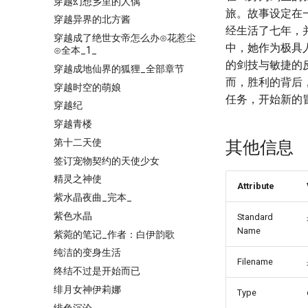
穿越幻想乡里的人偶
旅。故事设定在
穿越异界的北方酱
经生活了七年，
穿越成了绝世女帝怎么办⊙花惹尘
中，她作为极具
⊙全本_1_
的剑技与敏捷的
穿越成地仙界的狐狸_全部章节
而，胜利的背后
穿越时空的萌娘
任务，开始新的
穿越纪
穿越青楼
第十二天使
其他信息
签订宠物契约的天使少女
精灵之神使
Attribute
紫水晶夜曲_完本_
紫色水晶
Standard
Name
紫菀的笔记_作者：白伊韵歌
纯洁的变身生活
Filename
终结不过是开始而已
绯月女神伊莉娜
Type
绯色沉沦