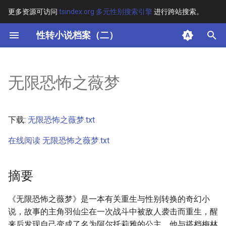
更多资源可访问
tsindex.org 多元性别搜索引擎
进行跨站搜索。
键
性转小说档案（二）
入
摘要
以
无限恐怖之薇梦
开
其他信息
始
正文
下载:
无限恐怖之薇梦.txt
搜
在线阅读 无限恐怖之薇梦.txt
索
摘要
《无限恐怖之薇梦》是一本有关重生与性别转换的奇幻小
说，故事的主角羽仙尘在一次战斗中被敌人袭击而重生，醒
来后发现自己变成了名为阿尔托莉雅的公主。他与搭档梅林