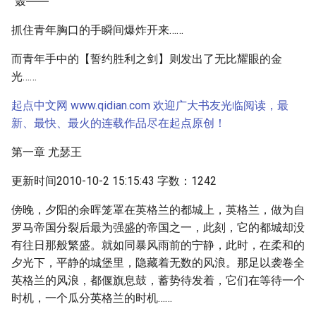
“轰――”
抓住青年胸口的手瞬间爆炸开来……
而青年手中的【誓约胜利之剑】则发出了无比耀眼的金
光……
起点中文网 www.qidian.com 欢迎广大书友光临阅读，最
新、最快、最火的连载作品尽在起点原创！
第一章 尤瑟王
更新时间2010-10-2 15:15:43 字数：1242
傍晚，夕阳的余晖笼罩在英格兰的都城上，英格兰，做为自
罗马帝国分裂后最为强盛的帝国之一，此刻，它的都城却没
有往日那般繁盛。就如同暴风雨前的宁静，此时，在柔和的
夕光下，平静的城堡里，隐藏着无数的风浪。那足以袭卷全
英格兰的风浪，都偃旗息鼓，蓄势待发着，它们在等待一个
时机，一个瓜分英格兰的时机……