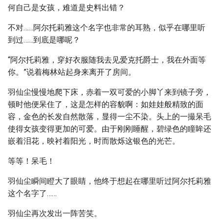
何自己是女孩，难道是史料出错？
不对……阿尔托莉雅这个名字也非常的耳熟，似乎在哪里听
到过……到底是哪呢？
“阿尔托莉雅，穿好衣服随我去见爱克托爵士，我在外面等
你。”说着梅林站起身来离开了房间。
羽仙尘慢慢地爬下床，赤着一双可爱的小脚丫来到镜子旁，
顿时他便呆住了，这是怎样的容貌啊：如娃娃般精致的面
容，金色的长发自然散落，显得一尘不染。头上的一撮呆毛
使得女孩变得更加的可爱。由于刚刚睡醒，碧绿色的瞳眸还
嵌着泪花，映衬着阳光，时而散烁这银色的光芒。
等等！呆毛！
羽仙尘瞬间瞪大了眼睛，他终于想起在哪里听过阿尔托莉雅
这个名字了……
羽仙尘再次发出一阵苦笑。