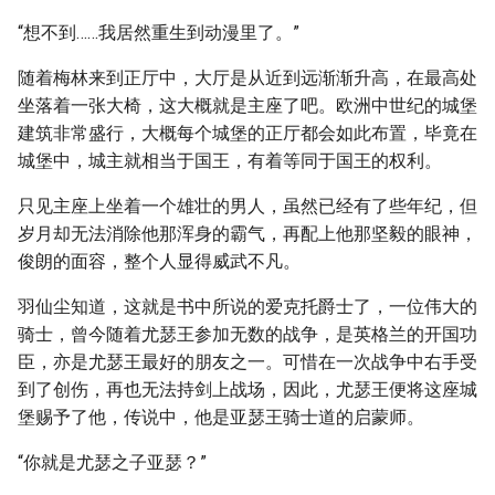
“想不到……我居然重生到动漫里了。”
随着梅林来到正厅中，大厅是从近到远渐渐升高，在最高处
坐落着一张大椅，这大概就是主座了吧。欧洲中世纪的城堡
建筑非常盛行，大概每个城堡的正厅都会如此布置，毕竟在
城堡中，城主就相当于国王，有着等同于国王的权利。
只见主座上坐着一个雄壮的男人，虽然已经有了些年纪，但
岁月却无法消除他那浑身的霸气，再配上他那坚毅的眼神，
俊朗的面容，整个人显得威武不凡。
羽仙尘知道，这就是书中所说的爱克托爵士了，一位伟大的
骑士，曾今随着尤瑟王参加无数的战争，是英格兰的开国功
臣，亦是尤瑟王最好的朋友之一。可惜在一次战争中右手受
到了创伤，再也无法持剑上战场，因此，尤瑟王便将这座城
堡赐予了他，传说中，他是亚瑟王骑士道的启蒙师。
“你就是尤瑟之子亚瑟？”