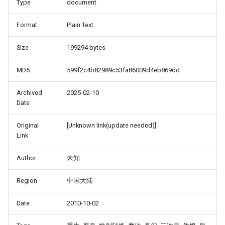
Type
document
Format
Plain Text
Size
199294 bytes
MD5
599f2c4b82989c53fa86009d4eb869dd
Archived
2025-02-10
Date
Original
[Unknown link(update needed)]
Link
Author
未知
Region
中国大陆
Date
2010-10-02