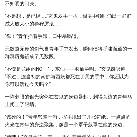
不知明的口决。
“不是想，是已经……”玄鬼双手一挥，绿雾中顿时涌出一群群
成人般大小的狰狞厉鬼……
“御！”青年掐着手印，口中暴喝道。
无数道无形的剑气自青年手中发出，瞬间便将呼啸而至的一
群群厉鬼斩成了无数段。
“不愧是龙组的NO：1，东仙――羽仙尘啊。”玄鬼感叹道。
“不过，连当初的南佛与西妖都死在了我的手中，你还以为
你可以活过今天吗？”
一阵刺眼的银光突然在玄鬼的身边暴起，刺得旁边的青年马
上闭上了眼睛。
“该死的！”青年怒骂一句，挥手甩出了几张符纸。一点点的
火光在青年的身边聚集，像是一个罩子般罩在他的身边。