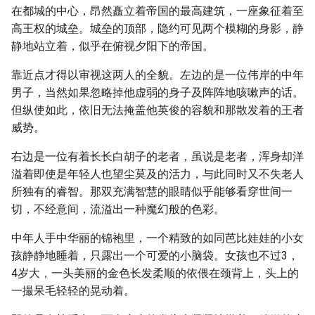
在都城的中心，昂然矗立着帝国的最高建筑，一座象征着至
高王权的城垒。城垒的顶部，隐约可见两个模糊的身影，静
静地站立着，似乎在俯视夕阳下的帝国。
靠近点才得以审视这两人的全貌。左边的是一位伟岸的中年
男子，当然如果忽略掉他虚弱的身子及阵阵地咳嗽声的话。
但纵使如此，依旧无法掩盖他英俊的容貌和那散发着的王者
威势。
右边是一位有着长长白胡子的老者，虽说是老者，浑身却洋
溢着即使是年轻人也望尘莫及的活力，与此同时又不失老人
所独有的睿智。那双充满智慧的眼睛似乎能够看穿世间一
切，不经意间，流溢出一种魔幻般的色彩。
中年人手中华丽的锦袍里，一个精致的如同芭比娃娃的小女
孩静静地睡着，只露出一个可爱的小脑袋。女孩也不过3，
4岁大，一头美丽的金色长发柔顺的依偎在颈背上，头上的
一撮呆毛轻轻的晃动着。