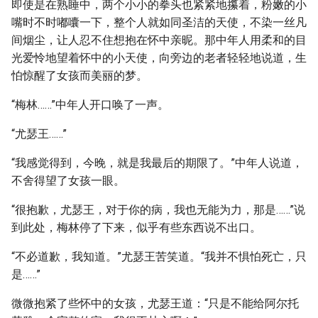
即使是在熟睡中，两个小小的拳头也紧紧地攥着，粉嫩的小
嘴时不时嘟囔一下，整个人就如同圣洁的天使，不染一丝凡
间烟尘，让人忍不住想抱在怀中亲昵。那中年人用柔和的目
光爱怜地望着怀中的小天使，向旁边的老者轻轻地说道，生
怕惊醒了女孩而美丽的梦。
“梅林……”中年人开口唤了一声。
“尤瑟王……”
“我感觉得到，今晚，就是我最后的期限了。”中年人说道，
不舍得望了女孩一眼。
“很抱歉，尤瑟王，对于你的病，我也无能为力，那是……”说
到此处，梅林停了下来，似乎有些东西说不出口。
“不必道歉，我知道。”尤瑟王苦笑道。“我并不惧怕死亡，只
是……”
微微抱紧了些怀中的女孩，尤瑟王道：“只是不能给阿尔托