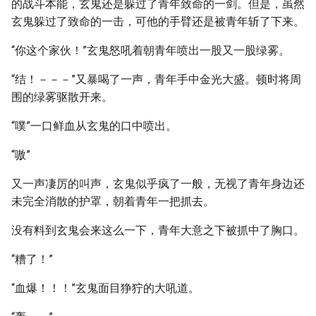
的战斗本能，玄鬼还是躲过了青年致命的一剑。但是，虽然
玄鬼躲过了致命的一击，可他的手臂还是被青年斩了下来。
“你这个家伙！”玄鬼怒吼着朝青年喷出一股又一股绿雾。
“结！－－－”又暴喝了一声，青年手中金光大盛。顿时将周
围的绿雾驱散开来。
“噗”一口鲜血从玄鬼的口中喷出。
“嗷”
又一声凄厉的叫声，玄鬼似乎疯了一般，无视了青年身边还
未完全消散的护罩，朝着青年一把抓去。
没有料到玄鬼会来这么一下，青年大意之下被抓中了胸口。
“糟了！”
“血爆！！！”玄鬼面目狰狞的大吼道。