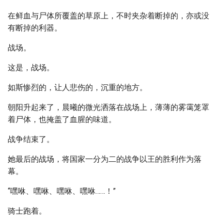
在鲜血与尸体所覆盖的草原上，不时夹杂着断掉的，亦或没
有断掉的利器。
战场。
这是，战场。
如斯惨烈的，让人悲伤的，沉重的地方。
朝阳升起来了，晨曦的微光洒落在战场上，薄薄的雾霭笼罩
着尸体，也掩盖了血腥的味道。
战争结束了。
她最后的战场，将国家一分为二的战争以王的胜利作为落
幕。
“嘿咻、嘿咻、嘿咻、嘿咻……！”
骑士跑着。