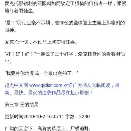
爱克托那锐利的双眼就如同锁定了猎物的狩猎者一样，紧紧
地盯着羽仙尘。
“是！”羽仙尘毫不示弱，碧绿色的圣瞳迎上主座上那凛冽的
眼神。
爱克托一愣，不过马上就变得狂喜。
“好！好！好！”一连说了三个好字，爱克托赞许的看着羽仙
尘。
“我要将你培养成一个最出色的王！”
起点中文网 www.qidian.com 欢迎广大书友光临阅读，最
新、最快、最火的连载作品尽在起点原创！
第三章 王的结局
更新时间2010-10-2 16:35:11 字数：2240
广阔的天空下，高耸的草原上，尸横遍野。