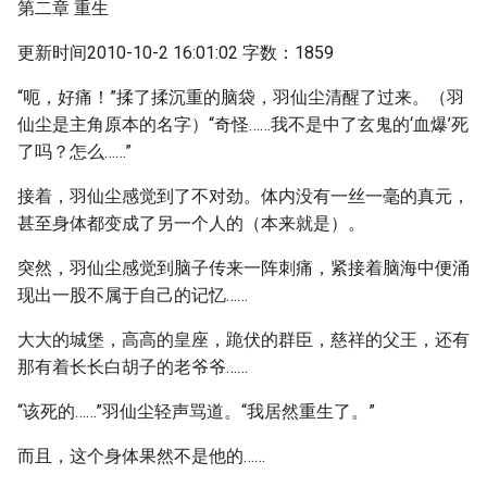
第二章 重生
更新时间2010-10-2 16:01:02 字数：1859
“呃，好痛！”揉了揉沉重的脑袋，羽仙尘清醒了过来。（羽
仙尘是主角原本的名字）“奇怪……我不是中了玄鬼的‘血爆’死
了吗？怎么……”
接着，羽仙尘感觉到了不对劲。体内没有一丝一毫的真元，
甚至身体都变成了另一个人的（本来就是）。
突然，羽仙尘感觉到脑子传来一阵刺痛，紧接着脑海中便涌
现出一股不属于自己的记忆……
大大的城堡，高高的皇座，跪伏的群臣，慈祥的父王，还有
那有着长长白胡子的老爷爷……
“该死的……”羽仙尘轻声骂道。“我居然重生了。”
而且，这个身体果然不是他的……