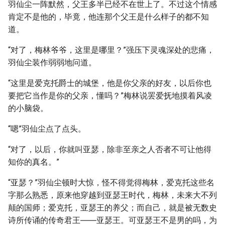
羽仙尘一阵默然，父王多半已经不在世上了。不过这个情感
肯定不是他的，毕竟，他连那个父王是什么样子的都不知
道。
“对了，梅林爷爷，这里是哪里？”强压下灵魂深处的悲痛，
羽仙尘装作弱弱地问道。
“这里是爱克托爵士的城堡，他是你父亲的好友，以后你也
要把它当作是你的父亲，懂吗？”梅林说罢爱抚地摸着风凌
的小脑袋。
“嗯”羽仙尘点了点头。
“对了，以后，你就叫亚瑟，除非至亲之人否者不可让他得
知你的真名。”
“亚瑟？”羽仙尘顿时大惊，怪不得觉得梅林，爱克托这些名
字那么熟悉，原来他穿越到亚瑟王时代，梅林，未来大不列
颠的国师；爱克托，亚瑟王的养父；而自己，就是被无数史
诗所传诵的传奇君王――亚瑟王。可亚瑟王不是男的吗，为