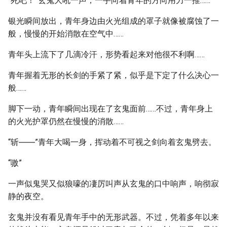
“死吧！”玄鬼大吼一声，一手向着青年的方向用力一推……
银光瞬间放出，青年身边由火光组成的罩子就像被腐蚀了一
般，慢慢的开始消散在空气中……
青年头上流下了几滴冷汗，形势看起来对他很不利啊……
青年握着无形的长剑的手紧了紧，似乎是下定了什么决心一
般……
脚下一动，青年瞬间出现在了玄鬼面前……不过，青年身上
的火光护罩仍然在慢慢的消散……
“斩――”青年大喝一身，挥动着不可视之剑向着玄鬼劈去。
“嗷”
一声似鬼哭又似狼嚎的凄厉叫声从玄鬼的口中响声，响彻寂
静的夜空。
玄鬼并没有看见青年手中的无形武器。不过，凭着多年以来