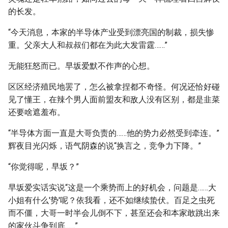
的长发。
“今天消息，本家的半导体产业受到漂亮国的制裁，损失惨
重。父亲大人和叔叔们都在为此大发雷霆……”
无能狂怒而已。早坂爱默不作声的心想。
区区经济殖民地罢了，怎么被拿捏都不奇怪。何况还恰好碰
见了懂王，在辣个男人面前盟友和敌人没有区别，都是韭菜
还要啥遮羞布。
“半导体方面一直是大哥负责的……他的势力必然受到牵连。”
辉夜目光闪烁，语气阴森的说“换言之，竞争力下降。”
“你觉得呢，早坂？”
早坂爱实话实说“这是一个乘势而上的好机会，问题是……大
小姐有什么'势'呢？依我看，还不如继续蛰伏。百足之虫死
而不僵，大哥一时半会儿倒不下，甚至还会和本家敢跳出来
的家伙斗争到底……”