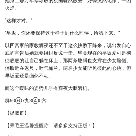
她身上那万年寒冰般的氛围骤然散去，好像突然化作了一团
火焰。
“这样才对。”
“早坂，你还要保持这个样子到什么时候，给我下来。”
以四宫家的家教辉夜还不至于这么快败下阵来，说出发自心
底的宣告后她就要组织反戈一击。毕竟现在的早坂爱可是彻
彻底底的让自己躺在床上，那两条胳膊也支撑在少女脸侧。
俏脸近在迟尺，吐气如兰。两名少女能听见彼此的心跳，但
早坂爱还是岿然不动。
而这个暧昧的姿势几乎令辉夜大脑宕机。
群60⑥7九3④0六
【提取群】
【呆毛王温馨提醒你，请多多支持正版！】