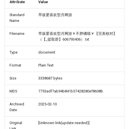
Attribute
Value
Standard
早坂爱喜欢型月网游
Name
Filename
早坂爱喜欢型月网游￥不胖橘喵￥【完美校对】
（【_提取群】606793406）.txt
Type
document
Format
Plain Text
Size
3338687 bytes
MD5
7753adf7ab94b841b57428280ef8608b
Archived
2025-02-10
Date
Original
[Unknown link(update needed)]
Link