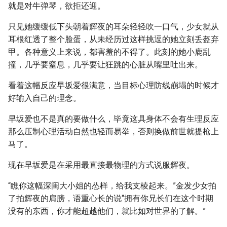
就是对牛弹琴，欲拒还迎。
只见她缓缓低下头朝着辉夜的耳朵轻轻吹一口气，少女就从
耳根红透了整个脸蛋，从未经历过这样挑逗的她立刻丢盔弃
甲。各种意义上来说，都害羞的不得了。此刻的她小鹿乱
撞，几乎要窒息，几乎要让狂跳的心脏从嘴里吐出来。
看着这幅反应早坂爱很满意，当目标心理防线崩塌的时候才
好输入自己的理念。
早坂爱也不是真的要做什么，毕竟这具身体不会有生理反应
那么压制心理活动自然也轻而易举，否则换做前世就提枪上
马了。
现在早坂爱是在采用最直接最物理的方式说服辉夜。
“瞧你这幅深闺大小姐的怂样，给我支棱起来。”金发少女拍
了拍辉夜的肩膀，语重心长的说“拥有你兄长们在这个时期
没有的东西，你才能超越他们，就比如对世界的了解。”