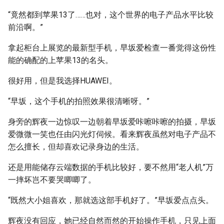
“竟然都到苹果13了……也对，这个世界的电子产品水平比较
前沿啊。”
拿起柜台上展览的最新型手机，早坂爱检查一番觉得这份性
能的确配的上苹果13的名头。
很好用，但是我选择HUAWEI。
“早坂，这个手机的拍照效果很清晰呀。”
身旁的辉夜一边惊叹一边朝着早坂爱咔嚓咔嚓的拍摄，早坂
爱微微一笑也任由闪光灯伺候。看来辉夜虽然对电子产品不
怎么擅长，但却喜欢记录身边的生活。
还是用能储存云端数据的手机比较好，要不然用“老人机”万
一摔坏岂不要哭唧唧了。
“既然大小姐喜欢，那就选这部手机好了。”早坂爱点点头。
辉夜没有回应，她已经自然而然的开始操作手机，只见上面