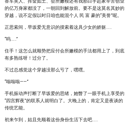
香车美人、挥金如土、会所嫩模还有我那白手起家辛苦创业
的亿万身家都没了，一朝回到解放前。要不是这莫名其妙的
穿越，说不定假以时日咱也能混个人 民 富 豪的“美誉”呢。
正思索间，早坂爱无意识的摸索着这具少女的娇躯……
“呜……”
住手！这怎么就顺势把应付会所嫩模的手法都用上了，到底
有多熟练呀！过分了。
不过总感觉这个穿越没那么亏了，嘿嘿。
“嗡嗡嗡——”
手机振动声打断了早坂爱的思绪，她瞥了一眼手机上享受的
“四宫辉夜”的联系人就明白了。大晚上的，肯定又是夜谈的
传统艺能。
初来乍到，姑且先顺着这份身份生活下去吧……