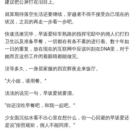
建议把公屏打在泪目上。
就算期待落空生活还要继续，穿越者不得不接受自己现在的
状况，之后的再走一步看一步吧。
快速洗漱完毕，早坂爱轻车熟路的指挥宅邸中的佣人们打扫
卫生以及准备早餐，一切都在有条不紊的进行着。数十年如
一日的重复，放在现在的互联网中应该叫刻在DNA里，对于
她而言这些工作闭着眼睛都能做完。
没等多久，一身居家服的四宫辉夜走来饭厅。
“大小姐，请用餐。”
淡淡的说完一句，早坂爱就要溜。
“你还没吃早餐吧，和我一起吧。”
少女面沉似水看不出心里在想什么，但一心回避的早坂爱还
是说“按照规矩，佣人不能同席。”