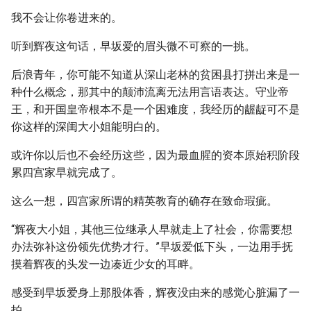
我不会让你卷进来的。
听到辉夜这句话，早坂爱的眉头微不可察的一挑。
后浪青年，你可能不知道从深山老林的贫困县打拼出来是一
种什么概念，那其中的颠沛流离无法用言语表达。守业帝
王，和开国皇帝根本不是一个困难度，我经历的龌龊可不是
你这样的深闺大小姐能明白的。
或许你以后也不会经历这些，因为最血腥的资本原始积阶段
累四宫家早就完成了。
这么一想，四宫家所谓的精英教育的确存在致命瑕疵。
“辉夜大小姐，其他三位继承人早就走上了社会，你需要想
办法弥补这份领先优势才行。”早坂爱低下头，一边用手抚
摸着辉夜的头发一边凑近少女的耳畔。
感受到早坂爱身上那股体香，辉夜没由来的感觉心脏漏了一
拍。