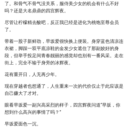
了。和骨气不骨气没关系，服侍美少女的机会有什么不好
吗？还是大名鼎鼎的四宫辉夜。
尽管让柠檬精去酸吧，反正我已经是进化为桃饱至尊会员
了。
带着一股子新鲜劲，早坂爱很快换上便装。身穿蓝色清凉连
衣裙，脚踩一双平底凉鞋的金发少女遮住了那副姣好的身
段，但举手投足间青春靓丽的感觉却也别有一番风采。走在
街上，完全不输于身旁的冰辉夜。
花有重开日，人无再少年。
现在穿越者也想通了，人生重来一次的代价仅止于此应该是
自己赚大了才对。
眼看早坂爱一副兴高采烈的样子，四宫辉夜问道“早坂，你
想到什么高兴的事情了吗？”
早坂爱面色一沉。