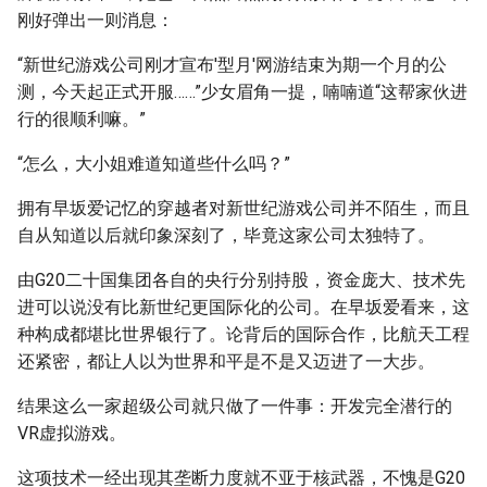
刚好弹出一则消息：
“新世纪游戏公司刚才宣布'型月'网游结束为期一个月的公
测，今天起正式开服……”少女眉角一提，喃喃道“这帮家伙进
行的很顺利嘛。”
“怎么，大小姐难道知道些什么吗？”
拥有早坂爱记忆的穿越者对新世纪游戏公司并不陌生，而且
自从知道以后就印象深刻了，毕竟这家公司太独特了。
由G20二十国集团各自的央行分别持股，资金庞大、技术先
进可以说没有比新世纪更国际化的公司。在早坂爱看来，这
种构成都堪比世界银行了。论背后的国际合作，比航天工程
还紧密，都让人以为世界和平是不是又迈进了一大步。
结果这么一家超级公司就只做了一件事：开发完全潜行的
VR虚拟游戏。
这项技术一经出现其垄断力度就不亚于核武器，不愧是G20