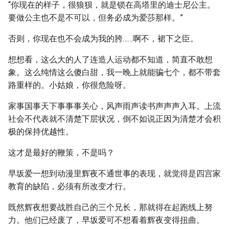
“你现在的样子，很狼狈，就是锁在高塔里的迪士尼公主。
要做公主也不是不可以，但务必成为爱莎那样。”
否则，你现在也不会成为我的胯……啊不，裙下之臣。
想想看，这么大的人了连造人运动都不知道，简直不敢想
象。这么纯情这么傻白甜，我一晚上就能骗七个，都不带套
路重样的。小姑娘，你很危险呀。
家事国事天下事事事关心，风声雨声读书声声声入耳。上流
社会不代表就不清楚下层状况，倒不如说正因为清楚才会积
极的保持优越性。
这才是最好的鞭策，不是吗？
早坂爱一想到动漫里辉夜不通世事的表现，就觉得是四宫家
教育的缺陷，必须有所改变才行。
既然辉夜想要战胜自己的三个兄长，那就得在起跑线上努
力。他们已经废了，早坂爱可不想看着辉夜变得扭曲。