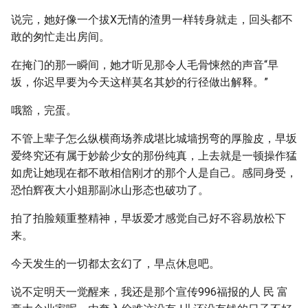
说完，她好像一个拔X无情的渣男一样转身就走，回头都不
敢的匆忙走出房间。
在掩门的那一瞬间，她才听见那令人毛骨悚然的声音“早
坂，你迟早要为今天这样莫名其妙的行径做出解释。”
哦豁，完蛋。
不管上辈子怎么纵横商场养成堪比城墙拐弯的厚脸皮，早坂
爱终究还有属于妙龄少女的那份纯真，上去就是一顿操作猛
如虎让她现在都不敢相信刚才的那个人是自己。感同身受，
恐怕辉夜大小姐那副冰山形态也破功了。
拍了拍脸颊重整精神，早坂爱才感觉自己好不容易放松下
来。
今天发生的一切都太玄幻了，早点休息吧。
说不定明天一觉醒来，我还是那个宣传996福报的人 民 富