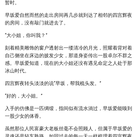
暂时。
早坂爱自然而然的走出房间再几步就到达了相邻的四宫辉夜
的房间，没有敲门就进去了。
“大小姐，你叫我？”
刻着精美雕饰的窗户透射出一缕清冷的月光，照耀着背对着
自己侧坐在床边的披发少女，那道身姿传出一股卓尔不群之
感。早坂爱知道，现在的大小姐还没有遇见命定之人处于那
冰山时代。
四宫辉夜转头淡淡的说“早坂，帮我梳头发。”
“好的，大小姐。”
入手的仿佛是一匹绸缎，指间似有流水淌过，早坂爱能嗅到
一股少女的体香。
虽然那位人民富豪大老板丝毫不会照顾人，但属于早坂爱的
灵魂还是轻车熟路，如同过去的每一天一样梳理着四宫辉夜