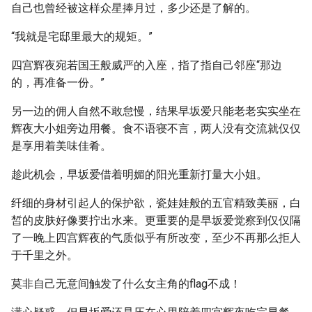
自己也曾经被这样众星捧月过，多少还是了解的。
“我就是宅邸里最大的规矩。”
四宫辉夜宛若国王般威严的入座，指了指自己邻座“那边
的，再准备一份。”
另一边的佣人自然不敢怠慢，结果早坂爱只能老老实实坐在
辉夜大小姐旁边用餐。食不语寝不言，两人没有交流就仅仅
是享用着美味佳肴。
趁此机会，早坂爱借着明媚的阳光重新打量大小姐。
纤细的身材引起人的保护欲，瓷娃娃般的五官精致美丽，白
皙的皮肤好像要拧出水来。更重要的是早坂爱觉察到仅仅隔
了一晚上四宫辉夜的气质似乎有所改变，至少不再那么拒人
于千里之外。
莫非自己无意间触发了什么女主角的flag不成！