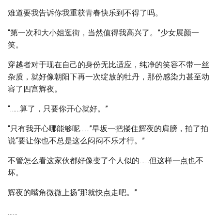
难道要我告诉你我重获青春快乐到不得了吗。
“第一次和大小姐逛街，当然值得我高兴了。”少女展颜一
笑。
穿越者对于现在自己的身份无比适应，纯净的笑容不带一丝
杂质，就好像朝阳下再一次绽放的牡丹，那份感染力甚至动
容了四宫辉夜。
“……算了，只要你开心就好。”
“只有我开心哪能够呢……”早坂一把搂住辉夜的肩膀，拍了拍
说“要让你也不总是这么闷闷不乐才行。”
不管怎么看这家伙都好像变了个人似的……但这样一点也不
坏。
辉夜的嘴角微微上扬“那就快点走吧。”
……