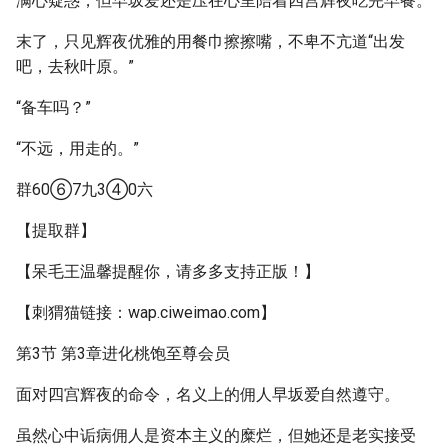
满心疑惑，但早坂爱还是压在心里陪着四宫辉夜吃完早餐。
末了，只见辉夜优雅的用餐巾擦擦嘴，不卑不亢道“出发
吧，去秋叶原。”
“备车吗？”
“不远，用走的。”
群60⑥7九3④0六
【提取群】
【呆毛王温馨提醒你，请多多支持正版！】
【刺猬猫链接：wap.ciweimao.com】
第3节 第3章进化桃饱至尊会员
面对四宫辉夜的命令，名义上的佣人早坂爱自然遵守。
虽然心中诟病佣人是资本主义的糜烂，但她还是老实接受