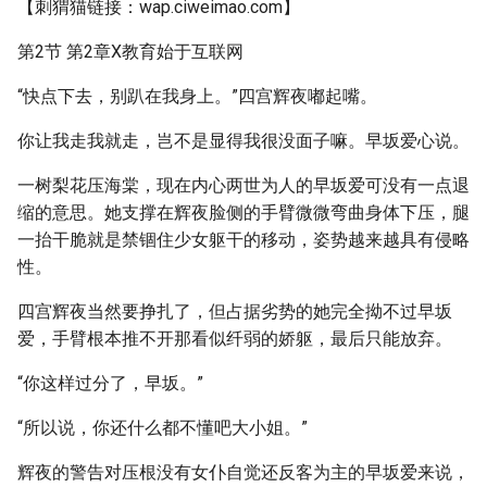
【刺猬猫链接：wap.ciweimao.com】
第2节 第2章X教育始于互联网
“快点下去，别趴在我身上。”四宫辉夜嘟起嘴。
你让我走我就走，岂不是显得我很没面子嘛。早坂爱心说。
一树梨花压海棠，现在内心两世为人的早坂爱可没有一点退
缩的意思。她支撑在辉夜脸侧的手臂微微弯曲身体下压，腿
一抬干脆就是禁锢住少女躯干的移动，姿势越来越具有侵略
性。
四宫辉夜当然要挣扎了，但占据劣势的她完全拗不过早坂
爱，手臂根本推不开那看似纤弱的娇躯，最后只能放弃。
“你这样过分了，早坂。”
“所以说，你还什么都不懂吧大小姐。”
辉夜的警告对压根没有女仆自觉还反客为主的早坂爱来说，