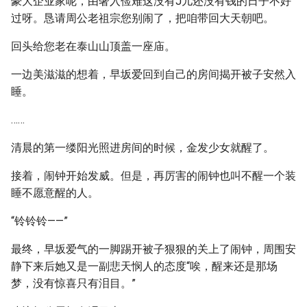
豪大企业家呢，由奢入俭难这没有J儿还没有钱的日子不好
过呀。恳请周公老祖宗您别闹了，把咱带回大天朝吧。
回头给您老在泰山山顶盖一座庙。
一边美滋滋的想着，早坂爱回到自己的房间揭开被子安然入
睡。
……
清晨的第一缕阳光照进房间的时候，金发少女就醒了。
接着，闹钟开始发威。但是，再厉害的闹钟也叫不醒一个装
睡不愿意醒的人。
“铃铃铃——”
最终，早坂爱气的一脚踢开被子狠狠的关上了闹钟，周围安
静下来后她又是一副悲天悯人的态度“唉，醒来还是那场
梦，没有惊喜只有泪目。”