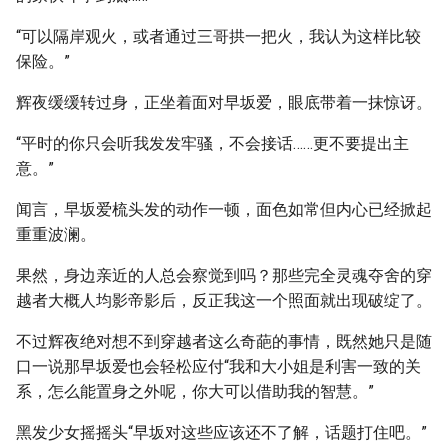
“可以隔岸观火，或者通过三哥拱一把火，我认为这样比较
保险。”
辉夜缓缓转过身，正坐着面对早坂爱，眼底带着一抹惊讶。
“平时的你只会听我发发牢骚，不会接话……更不要提出主
意。”
闻言，早坂爱梳头发的动作一顿，面色如常但内心已经掀起
重重波澜。
果然，身边亲近的人总会察觉到吗？那些完全灵魂夺舍的穿
越者大概人均影帝影后，反正我这一个照面就出现破绽了。
不过辉夜绝对想不到穿越者这么奇葩的事情，既然她只是随
口一说那早坂爱也会轻松应付“我和大小姐是利害一致的关
系，怎么能置身之外呢，你大可以借助我的智慧。”
黑发少女摇摇头“早坂对这些应该还不了解，话题打住吧。”