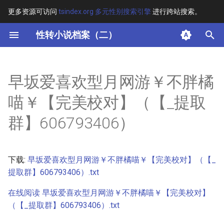
更多资源可访问
tsindex.org 多元性别搜索引擎
进行跨站搜索。
键
性转小说档案（二）
入
摘要
以
早坂爱喜欢型月网游￥不胖橘
开
其他信息
喵￥【完美校对】（【_提取
始
正文
群】606793406）
搜
索
下载:
早坂爱喜欢型月网游￥不胖橘喵￥【完美校对】（【_
提取群】606793406）.txt
在线阅读 早坂爱喜欢型月网游￥不胖橘喵￥【完美校对】
（【_提取群】606793406）.txt