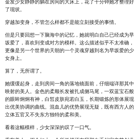
金发少女静静的躺在房间的大床上，花了十分钟她才整理好
了现状。
穿越加变身，不管怎么样都不是能立刻接受的事情。
但是只要回想一下脑海中的记忆，她就明白自己已经成为早
坂爱了，喜欢到变成对方的模样。这么描述似乎不太准确，
更像是另一个世界的天朝的一个灵魂穿越到名为早坂爱的少
女身上。
算了，无所谓了。
她缓缓起身，走到房间一角的落地镜面前，仔细端详那其中
映射的美人。金色的柔顺长发被扎成侧马尾，一双蓝宝石般
的眼眸炯炯有神，白皙皮肤宛若白玉，长期锻炼的形体展现
出优美协调的曲线。混血儿的优势展现无疑，既有西方人的
立体五官又不失东方独特的柔和美。
看着这幅模样，少女深深的叹了一口气。