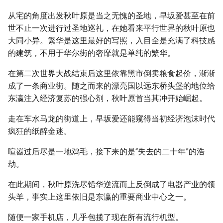
从宅的角度出发秋叶原是当之无愧的圣地，早坂爱甚至在前
世不止一次进行过圣地巡礼，在她看来平行世界的秋叶原也
大同小异。繁华是这里最好的写照，入目全是充满了科技感
的建筑，不用于华尔街的奢靡就是单纯的繁华。
在第二次世界大战结束后这里依靠黑市倒卖粮食起价，渐渐
成了一条商业街。随之而来的漂亮国以远东桥头堡的地位给
东瀛注入经济复苏的强心剂，秋叶原首当其冲开始崛起。
走在车水马龙的街道上，早坂爱还能窥得当初经济泡沫时代
疯狂的纸醉金迷。
喧嚣过后尽是一地鸡毛，接下来的是“失去的二十年”的浩
劫。
在此期间，秋叶原洗尽铅华逆流而上反倒成了电器产业的领
头羊，事实上这里依旧是东瀛的重要商业中心之一。
随便一家手机店，几乎包揽了现在所有流行机型。