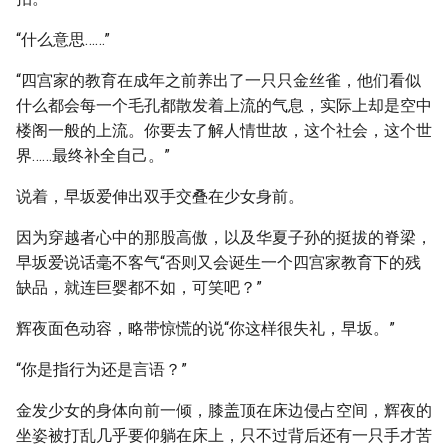
“什么意思……”
“四宫家的教育在成年之前养出了一只只金丝雀，他们看似
什么都会每一个毛孔都散发着上流的气息，实际上却是空中
楼阁一般的上流。你要去了解人情世故，这个社会，这个世
界……最终补全自己。”
说着，早坂爱伸出双手交叠在少女身前。
因为穿越者心中的那股高傲，以及华夏子孙的挺拔的脊梁，
早坂爱说话毫不客气“否则又会诞生一个四宫家教育下的残
缺品，就连巨婴都不如，可笑吧？”
辉夜面色动容，略带惊慌的说“你这样很失礼，早坂。”
“你是指行为还是言语？”
金发少女的身体向前一倾，膝盖顶在床边侵占空间，辉夜的
坐姿被打乱几乎要仰躺在床上，只不过背后还有一只手才苦