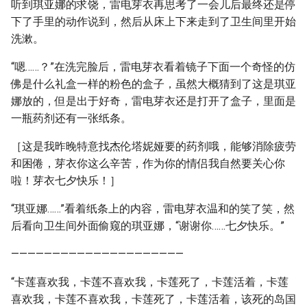
听到琪亚娜的求饶，雷电芽衣再思考了一会儿后最终还是停
下了手里的动作说到，然后从床上下来走到了卫生间里开始
洗漱。
“嗯……？”在洗完脸后，雷电芽衣看着镜子下面一个奇怪的仿
佛是什么礼盒一样的粉色的盒子，虽然大概猜到了这是琪亚
娜放的，但是出于好奇，雷电芽衣还是打开了盒子，里面是
一瓶药剂还有一张纸条。
［这是我昨晚特意找杰伦塔妮娅要的药剂哦，能够消除疲劳
和困倦，芽衣你这么辛苦，作为你的情侣我自然要关心你
啦！芽衣七夕快乐！］
“琪亚娜……”看着纸条上的内容，雷电芽衣温和的笑了笑，然
后看向卫生间外面偷窥的琪亚娜，“谢谢你……七夕快乐。”
—————————————————————
“卡莲喜欢我，卡莲不喜欢我，卡莲死了，卡莲活着，卡莲
喜欢我，卡莲不喜欢我，卡莲死了，卡莲活着，该死的岛国