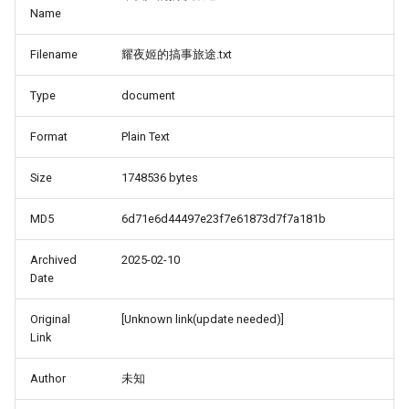
Name
Filename
耀夜姬的搞事旅途.txt
Type
document
Format
Plain Text
Size
1748536 bytes
MD5
6d71e6d44497e23f7e61873d7f7a181b
Archived
2025-02-10
Date
Original
[Unknown link(update needed)]
Link
Author
未知