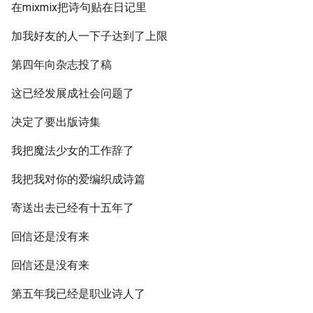
在mixmix把诗句贴在日记里
加我好友的人一下子达到了上限
第四年向杂志投了稿
这已经发展成社会问题了
决定了要出版诗集
我把魔法少女的工作辞了
我把我对你的爱编织成诗篇
寄送出去已经有十五年了
回信还是没有来
回信还是没有来
第五年我已经是职业诗人了