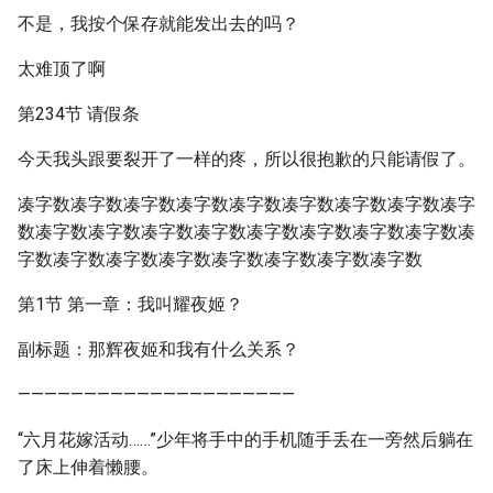
不是，我按个保存就能发出去的吗？
太难顶了啊
第234节 请假条
今天我头跟要裂开了一样的疼，所以很抱歉的只能请假了。
凑字数凑字数凑字数凑字数凑字数凑字数凑字数凑字数凑字
数凑字数凑字数凑字数凑字数凑字数凑字数凑字数凑字数凑
字数凑字数凑字数凑字数凑字数凑字数凑字数凑字数
第1节 第一章：我叫耀夜姬？
副标题：那辉夜姬和我有什么关系？
—————————————————————
“六月花嫁活动……”少年将手中的手机随手丢在一旁然后躺在
了床上伸着懒腰。