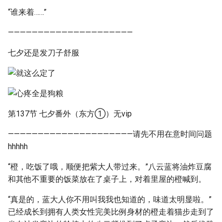
“谁来着……”
—————————————————————
七夕还是发刀子舒服
第137节 七夕番外（东方①）无vip
—————————————————————请先不用在意时间问题
hhhhh
“橙，吃饭了哦，顺便把紫大人带过来。”八云蓝将油炸豆腐
和其他不重要的饭菜放在了桌子上，对着里屋的橙喊到。
“真是的，蓝大人你不用叫我我也知道的，味道太明显啦。”
已经成长到拥有人类女性完美比例身材的橙走着猫步走到了