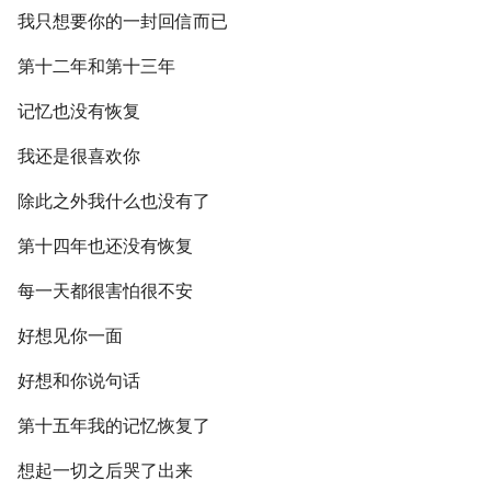
我只想要你的一封回信而已
第十二年和第十三年
记忆也没有恢复
我还是很喜欢你
除此之外我什么也没有了
第十四年也还没有恢复
每一天都很害怕很不安
好想见你一面
好想和你说句话
第十五年我的记忆恢复了
想起一切之后哭了出来