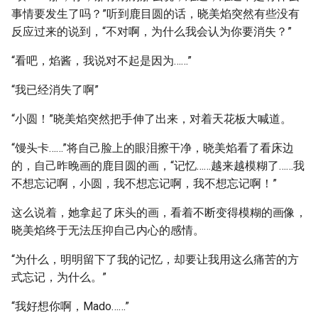
事情要发生了吗？”听到鹿目圆的话，晓美焰突然有些没有
反应过来的说到，“不对啊，为什么我会认为你要消失？”
“看吧，焰酱，我说对不起是因为……”
“我已经消失了啊”
“小圆！”晓美焰突然把手伸了出来，对着天花板大喊道。
“馒头卡……”将自己脸上的眼泪擦干净，晓美焰看了看床边
的，自己昨晚画的鹿目圆的画，“记忆……越来越模糊了……我
不想忘记啊，小圆，我不想忘记啊，我不想忘记啊！”
这么说着，她拿起了床头的画，看着不断变得模糊的画像，
晓美焰终于无法压抑自己内心的感情。
“为什么，明明留下了我的记忆，却要让我用这么痛苦的方
式忘记，为什么。”
“我好想你啊，Mado……”