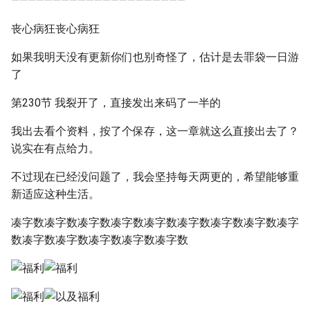
—————————————————————
丧心病狂丧心病狂
如果我明天没有更新你们也别奇怪了，估计是去罪袋一日游
了
第230节 我裂开了，直接发出来码了一半的
我出去看个资料，按了个保存，这一章就这么直接出去了？
说实在有点给力。
不过现在已经没问题了，我会坚持每天两更的，希望能够重
新适应这种生活。
凑字数凑字数凑字数凑字数凑字数凑字数凑字数凑字数凑字
数凑字数凑字数凑字数凑字数凑字数