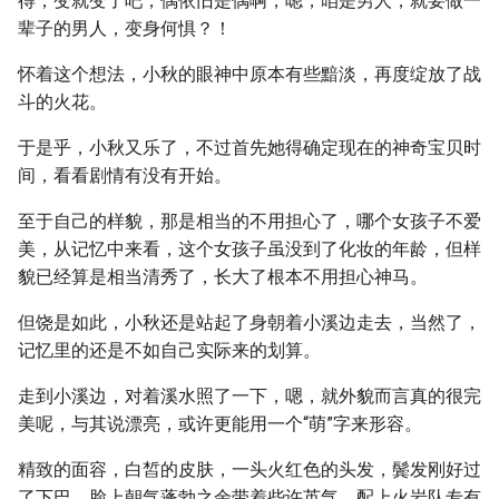
得，变就变了吧，偶依旧是偶啊，嗯，咱是男人，就要做一
辈子的男人，变身何惧？！
怀着这个想法，小秋的眼神中原本有些黯淡，再度绽放了战
斗的火花。
于是乎，小秋又乐了，不过首先她得确定现在的神奇宝贝时
间，看看剧情有没有开始。
至于自己的样貌，那是相当的不用担心了，哪个女孩子不爱
美，从记忆中来看，这个女孩子虽没到了化妆的年龄，但样
貌已经算是相当清秀了，长大了根本不用担心神马。
但饶是如此，小秋还是站起了身朝着小溪边走去，当然了，
记忆里的还是不如自己实际来的划算。
走到小溪边，对着溪水照了一下，嗯，就外貌而言真的很完
美呢，与其说漂亮，或许更能用一个“萌”字来形容。
精致的面容，白皙的皮肤，一头火红色的头发，鬓发刚好过
了下巴，脸上朝气蓬勃之余带着些许英气，配上火岩队专有