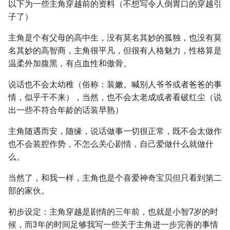
以下为一些主角穿越前的资料（不想写令人倒胃口的穿越引
子了）
主角是个有父母的高中生，没有莫名其妙的孤独，也没有莫
名其妙的高智商，主角很平凡，但很有人格魅力，性格算是
温柔外加腹黑，有点血性和傲骨。
说话也不会太幼稚（俗称：装嫩。喊别人爷爷或者爸爸的事
情，似乎干不来），当然，也不会太老成或者看破红尘（说
出一些不符合年龄的话装早熟）
主角随遇而安，随缘，说话做事一切很正常，既不会太做作
也不会装腔作势，不怎么关心剧情，自己爱做什么就做什
么。
当然了，和我一样，主角也是个喜爱神奇宝贝但只看到第二
部的家伙。
初步设定：主角穿越是剧情的三年前，也就是小智7岁的时
候，而3年的时间足够我写一些关于主角进一步完善的事情