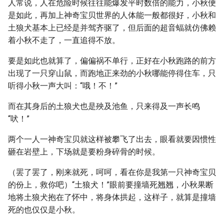
人常说，人在危险时候往往能爆发平时数倍的能力，小秋便
是如此，再加上神奇宝贝世界的人体能一般都很好，小秋和
土狼犬基本上已经是并驾齐驱了，但后面的超音蝠就仿佛赖
着小秋不走了，一直追得不放。
要是如此也就算了，偏偏祸不单行，正好在小秋跑路的前方
出现了一只穿山鼠，而跑地正来劲的小秋哪能停得住车，只
听得小秋一声大叫：“哦！不！”
而在其身后的土狼犬也是殃及池鱼，只来得及一声长鸣
“吠！”
两个一人一神奇宝贝就这样被攀飞了出去，眼看就要因惯性
砸在岩壁上，下场就是要粉身碎骨的时候。
（罢了罢了，刚来就死，呵呵，看在你是我第一只神奇宝贝
的份上，救你吧）“土狼犬！”眼前要撞墙死翘翘，小秋果断
地将土狼犬抱在了怀中，将身体拱起，这样子，就算是撞墙
死的也仅仅是小秋。