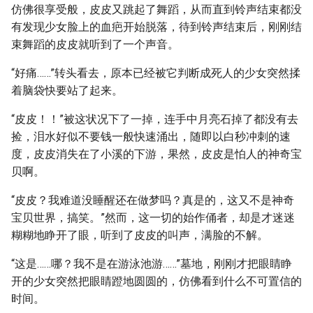
仿佛很享受般，皮皮又跳起了舞蹈，从而直到铃声结束都没
有发现少女脸上的血疤开始脱落，待到铃声结束后，刚刚结
束舞蹈的皮皮就听到了一个声音。
“好痛……”转头看去，原本已经被它判断成死人的少女突然揉
着脑袋快要站了起来。
“皮皮！！”被这状况下了一掉，连手中月亮石掉了都没有去
捡，泪水好似不要钱一般快速涌出，随即以白秒冲刺的速
度，皮皮消失在了小溪的下游，果然，皮皮是怕人的神奇宝
贝啊。
“皮皮？我难道没睡醒还在做梦吗？真是的，这又不是神奇
宝贝世界，搞笑。”然而，这一切的始作俑者，却是才迷迷
糊糊地睁开了眼，听到了皮皮的叫声，满脸的不解。
“这是……哪？我不是在游泳池游……”墓地，刚刚才把眼睛睁
开的少女突然把眼睛蹬地圆圆的，仿佛看到什么不可置信的
时间。