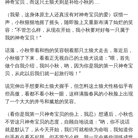
神奇宝贝，而这只土狼犬则是补给小秋的……
（我晕，这身体原主人还真没有对神奇宝贝的爱）叹惜一
声，小秋狠狠地摇了摇头，随即脸上又重新布满了灿烂的笑
容：“不管怎么样，从现在开始，我小秋要对好每一只属于
我的神奇宝贝！”
话落，小秋带着和煦的笑容朝着那只土狼犬走去，靠近后，
小秋顿了下来，看着正无视自己的土狼犬说道：“喂，首先
做个自我介绍，我叫小秋，吶，因为你是我的第一只神奇宝
贝，从此以后我们就一起旅行啦！”
说完伸出手想要和土狼犬握手，但怎料这土狼犬性格似乎有
些高傲，看都不看小秋一眼，这样满脸春风的小秋脸上出现
了一个大大的井号和尴尬的笑容。
（看你是我第一只神奇宝贝的份上，我忍）想通后，小秋也
不管这只神奇宝贝的态度，自顾自地说道：“吶，你不说话
就是默认了，从今天开始，我们可就相依为命啦，我知道你
似乎有点看不起我，但不管怎么样，我一定会将你训练成世