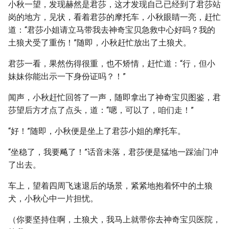
小秋一望，发现赫然是君莎，这才发现自己已经到了君莎站
岗的地方，见状，看着君莎的摩托车，小秋眼睛一亮，赶忙
道：“君莎小姐请立马带我去神奇宝贝急救中心好吗？我的
土狼犬受了重伤！”随即，小秋赶忙放出了土狼犬。
君莎一看，果然伤得很重，也不矫情，赶忙道：“行，但小
妹妹你能出示一下身份证吗？！”
闻声，小秋赶忙回答了一声，随即拿出了神奇宝贝图鉴，君
莎望后方才点了点头，道：“嗯，可以了，咱们走！”
“好！”随即，小秋便是坐上了君莎小姐的摩托车。
“坐稳了，我要飚了！”话音未落，君莎便是猛地一踩油门冲
了出去。
车上，望着四周飞速退后的场景，紧紧地抱着怀中的土狼
犬，小秋心中一片担忧。
（你要坚持住啊，土狼犬，我马上就带你去神奇宝贝医院，