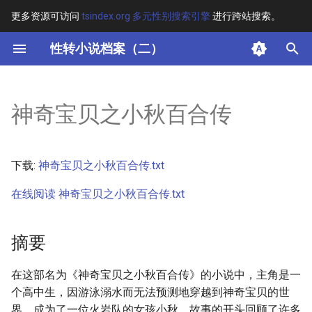
更多资源可访问
tsindex.org 多元性别搜索引擎
进行跨站搜索。
键
性转小说档案（二）
入
摘要
以
神奇宝贝之小秋百合传
开
其他信息
始
正文
下载:
神奇宝贝之小秋百合传.txt
搜
在线阅读 神奇宝贝之小秋百合传.txt
索
摘要
在这部名为《神奇宝贝之小秋百合传》的小说中，主角是一
个高中生，因游泳溺水而无法预测地穿越到神奇宝贝的世
界，成为了一位火岩队的女孩小秋。故事的开头回顾了许多