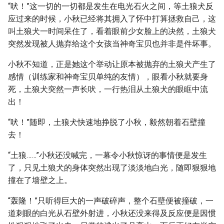
“吠！”这一切的一切都是发生在电光石火之间，等土狼犬反
应过来的时候，小秋已经将其拥入了怀中打算拯救自己，这
叫土狼犬一时间呆住了，看着眼前少女脸上的决然，土狼犬
突然发现被人抛弃给这个女孩当神奇宝贝也并非是件坏事。
小秋不知道，正是她这个举动让原本被抛弃的土狼犬产生了
感情（训练家和神奇宝贝单纯的友情），眼看小秋就要身
死，土狼犬突然一声长吠，一行热泪从土狼犬的眼眶中流
出！
“吠！”随即，土狼犬快速地挣脱了小秋，毅然朝着石壁撞
去！
“土狼……”小秋还没喊完，一幕令小秋惊讶的事情便是发生
了，只见土狼犬的身体突然出现了淡淡地白光，随即狠狠地
撞在了墙壁之上。
“轰隆！”只听得巨大的一声破碎声，整个石壁便被撞破，一
道刺眼的白光从石壁外射进，小秋还没来得及反应便是因惯