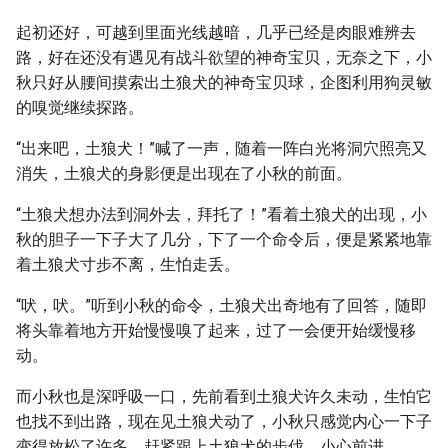
起初还好，可越到里面光线越暗，几乎已经是肉眼难辨去
路，好在还没有遇见有战斗欲望的神奇宝贝，无奈之下，小
秋只好从腰间摸索出土狼犬的神奇宝贝球，企图利用狗灵敏
的嗅觉继续探路。
“出来吧，土狼犬！”喊了一声，随着一阵白光将洞穴照亮又
消失，土狼犬的身影便是出现在了小秋的前面。
“土狼犬想办法到洞外去，拜托了！”看着土狼犬的出现，小
秋的胆子一下子大了几分，下了一个命令后，便是紧紧地靠
着土狼犬寸步不离，生怕走丢。
“吠，吠。”听到小秋的命令，土狼犬出奇地有了回答，随即
将头靠着地方开始慢慢嗅了起来，过了一会便开始缓慢移
动。
而小秋也是深呼吸一口，先前看到土狼犬许久未动，生怕它
也找不到出路，现在见土狼犬动了，小秋只感觉内心一下子
变得放松了许多，赶紧跟上土狼犬的步伐，小心前进。