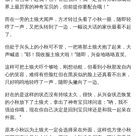
界上最厉害的神奇宝贝的，但前提你要配合哦！”
而在一旁的土狼犬闻声，方才转过头看了小秋一眼，随即轻
哼了一声，又把头转到了一边，一幅说大话的家伙最看不起
了。
但处于兴头上的小秋可不管，一把将那土狼犬抱了起来，大
声喊道：“耶！我收服土狼犬啦！”随即，兴奋地咯咯直笑。
这样可把土狼犬吓个够呛，刚想动粗，但看到小秋那发自内
心的笑容，难得有些脸红但在黑炭似的脸上还真看不出来，
只好呜呜地轻哼了一声，随即头撇向了一边。
好在的是这样的状态没有持续太久，很快，从兴奋状态恢复
的小秋放下了土狼犬，拿出了神奇宝贝球问道：“吶，我不
强迫你哦，现在你自己决定是回到宝贝球还是和我一起呆在
外面。”
原本小秋以为土狼犬一定会选择呆在外面，这样也方便小秋