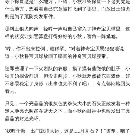
等下探查这是什么地方，不错，小秋准备探查一下这究竟是
什么地方，想看看自己究竟被打飞到了哪里，而放出土狼犬
则是为了预防突发事件。
哪料土狼犬闻声，轻哼一声就自己窜入了神奇宝贝球里，这
样的状况让如意算盘打得好好的小秋，嘴角一阵尴尬。
“哼，你不出来拉倒，谁稀罕。”对着神奇宝贝恶狠狠地说
道，小秋将宝贝球放回了腰间的神奇宝贝球腰带。
随即整理了一下火岩队的衣服，摸了摸有些微饿的肚子，小
秋开始探索前进，但没走两步，小秋就差点被东西攀倒，好
不容易稳定了身形（出事也太不利了吧），有点郁闷地回头
看去。
只见，一个亮晶晶的银灰色的拳头大小的石头正散发着一种
迷人地亮光照耀在蓝天之下，而小秋的眼神中也散发出了亮
晶晶的财迷光环。
“我哩个擦，出门就撞大运，这是……月亮石？！”随即，咽了