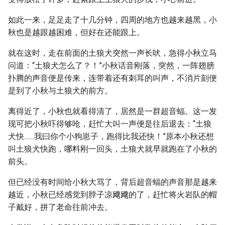
如此一来，足足走了十几分钟，四周的地方也越来越黑，小
秋也是越跟越困难，但好在还能跟上。
就在这时，走在前面的土狼犬突然一声长吠，急得小秋立马
问道：“土狼犬怎么了？！”小秋话音刚落，突然，一阵翅膀
扑腾的声音便是传来，连带着还有刺耳的叫声，不消片刻便
是到了小秋与土狼犬的前方。
离得近了，小秋也就看得清了，居然是一群超音蝠。这一发
现可把小秋吓得够呛，赶忙大叫一声便是往后退去：“土狼
犬快……我曰你个小狗崽子，跑得比我还快！”原本小秋还想
叫土狼犬快跑，哪料刚一回头，土狼犬就早就跑在了小秋的
前头。
但已经没有时间给小秋大骂了，背后超音蝠的声音那是越来
越近，小秋已经感觉到脖子凉飕飕的了，赶忙将火岩队的帽
子戴好，拼了老命往前冲去。