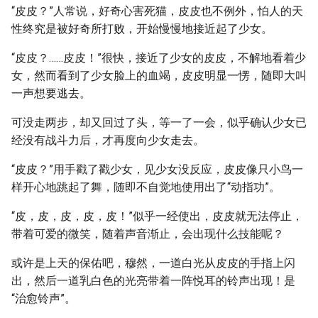
“皮皮？”人常说，好奇心害死猫，皮皮也不例外，怕人的天
性终究是被好奇所打败，开始慢慢地接近起了少女。
“皮皮？……皮皮！”很快，接近了少女的皮皮，不解地看着少
女，然而看到了少女脸上的血竭，皮皮明显一愣，随即大叫
一声想要逃去。
可没走两步，却又回过了头，等一了一会，似乎确认少女已
经没有战斗力后，才再度向少女走去。
“皮皮？”用手戳了戳少女，见少女没反应，皮皮像只小鸟一
样开心地跳起了舞，随即不自觉地使用出了“动指功”。
“皮，皮，皮，皮，皮！”似乎一经使出，皮皮就无法停止，
带着可爱的微笑，随着声音渐止，会出现什么技能呢？
或许是上天的保佑吧，穆然，一道白光从皮皮的手指上闪
出，然后一道乳白色的光亮带着一阵悦耳的铃声出现！是
“治愈铃声”。