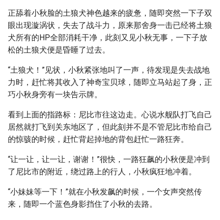
正舔着小秋脸的土狼犬神色越来的疲惫，随即突然一下子双
眼出现漩涡状，失去了战斗力，原来那舍身一击已经将土狼
犬所有的HP全部消耗干净，此刻又见小秋无事，一下子放
松的土狼犬便是昏睡了过去。
“土狼犬！”见状，小秋紧张地叫了一声，待发现是失去战地
力时，赶忙将其收入了神奇宝贝球，随即立马站起了身，正
巧小秋身旁有一块告示牌。
看到上面的指路标：尼比市往这边走。心说水舰队打飞自己
居然就打飞到关东地区了，但此刻并不是不管尼比市给自己
的惊骇的时候，赶忙背起掉地的背包赶忙一路狂奔。
“让一让，让一让，谢谢！”很快，一路狂飙的小秋便是冲到
了尼比市的附近，绕过路上的行人，小秋疯狂地冲着。
“小妹妹等一下！”就在小秋发飙的时候，一个女声突然传
来，随即一个蓝色身影挡住了小秋的去路。