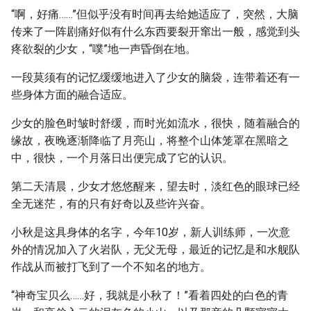
“啊，好痛……”但似乎没有时间再去给她适应了，突然，大脑
传来了一阵剧痛好似有什么东西要裂开窜出一般，感觉到头
疼欲裂的少女，“噗”地一声昏倒在地。
一段莫须有的记忆缓缓地进入了少女的脑袋，连带着还有一
些身体方面的融合适应。
少女的脸色时皱时舒缓，而时光如流水，很快，随着融合的
缘故，夜晚逐渐降临了月亮山，将整个山体笼罩在黑暗之
中，很快，一个月落日出便完成了它的认识。
第二天清晨，少女才悠悠醒来，望去时，淡红色的眼球已经
全无迷茫，有的只有好奇以及些许兴奋。
小秋是这具身体的名字，今年10岁，新人训练师，一次意
外的情况加入了火岩队，无父无母，最近的记忆是和水舰队
作战从而被打飞到了一个不知名的地方。
“神奇宝贝么……好，我就是小秋了！”看着四处的白色的青