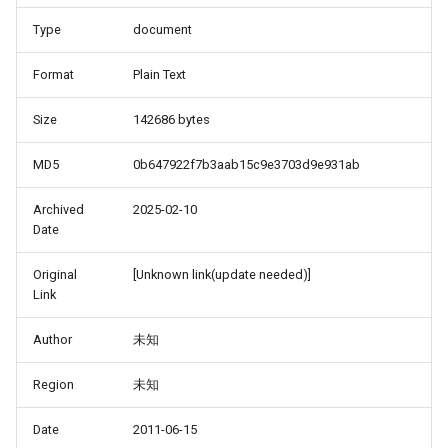
Type
document
Format
Plain Text
Size
142686 bytes
MD5
0b647922f7b3aab15c9e3703d9e931ab
Archived
2025-02-10
Date
Original
[Unknown link(update needed)]
Link
Author
未知
Region
未知
Date
2011-06-15