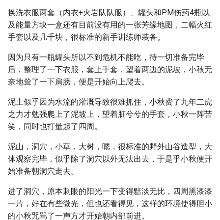
换洗衣服两套（内衣+火岩队队服）、罐头和PM伤药4瓶以
及能量方块一盒还有目前没有用的一张芳缘地图，二幅火红
手套以及几千块，很标准的新手训练师装备。
因为只有一瓶罐头所以不到危机不能吃，待一切准备完毕
后，整理了一下衣服，套上手套，望着两边的泥坡，小秋无
奈地耸了一下肩膀，便是开始向上爬去。
泥土似乎因为水流的灌溉导致很难抓住，小秋费了九年二虎
之力才勉强爬上了泥坡上，望着脏兮兮的手套，小秋一阵苦
笑，同时也打量起了四周。
泥山，洞穴，小草，大树，嗯，很标准的野外山谷造型，大
体观察完毕，似乎除了洞穴以外无法出去，于是乎小秋便开
始准备朝洞穴走去。
进了洞穴，原本刺眼的阳光一下变得黯淡无比，四周黑漆漆
一片，好在有些微光，但也还看得见，这样的环境使得胆小
的小秋咒骂了一声方才开始朝内部前进。