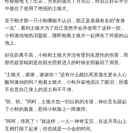
性狠狠地飞了出去，另类的逃出了月亮山，而后正好在半空
中接住了使用了绝招的土狼犬。
至于刚才那一只小秋哪能不认识，那正是鼎鼎有名的“舍身
一击”，看到土狼犬为了自己竟然学会并使用了这样一招，
小秋激动地热泪盈眶，随即抱着土狼犬一起摔在了外面的山
地上。
好在距离不高，小秋和土狼犬并没有受到实质性的伤害，而
那些超音蝠则是在阳光照射进入的时候全部躲回了洞里。
“土狼犬，谢谢，谢谢你！”还有什么能比死里逃生更令人心
酸和激动的吗？抱着土狼犬，小秋兴奋地流出了眼泪，丝毫
不在意自己身上的泥土和不干净。
“吠、吠。”同时，土狼犬也一扫以前的冷漠，伸出舌头舔起
了小秋的脸庞，惹得小秋脸上一阵瘙痒。
“呵呵，痒死了！”就这样，一人一神奇宝贝，在这月亮山上
互相打闹了起来，但也就是一小会的时间。