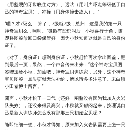
（用坚硬的牙齿咬住对方）、远吠（用叫声吓走等级低于自
己的神奇宝贝）、冲撞（用身体撞击敌人）。”
“嗯？才7级么……算了，7级就7级，总归，这是我的第一只
神奇宝贝么，呵呵。”微微有些郁闷后，小秋喜行于色，随
即将图鉴放回口袋保管好，因为小秋知道这就是自己的身份
证了。
（对了，身份证）想到身份证，小秋赶忙再次拿出图鉴，翻
到最后一页，果然，一个声音传来出来：“这个神奇宝贝图
鉴赠送给小秋，加油吧，神奇宝贝训练家，另外，这个神奇
宝贝图鉴一旦失窃就无法补给，所以请多多注意了。未白镇
小田卷博士留言。”
闻声，小秋才松了一口气（还好，图鉴没有因为我加入火岩
队失效），还没来得及高兴，小秋就又郁闷起来，按理说自
己是新人训练师怎么没有那那三只初始宝贝呢？
随即细细一想，小秋才得知，原来加入火岩队需要上缴一只