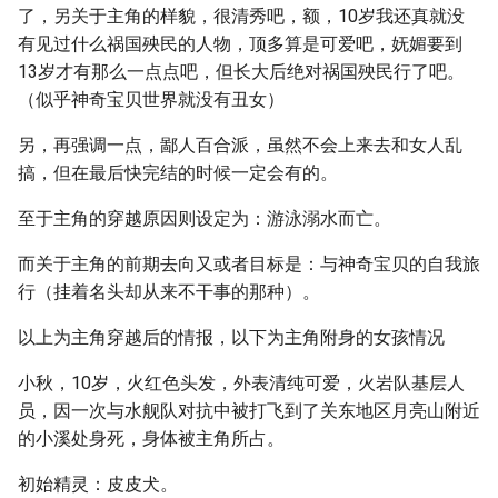
了，另关于主角的样貌，很清秀吧，额，10岁我还真就没
有见过什么祸国殃民的人物，顶多算是可爱吧，妩媚要到
13岁才有那么一点点吧，但长大后绝对祸国殃民行了吧。
（似乎神奇宝贝世界就没有丑女）
另，再强调一点，鄙人百合派，虽然不会上来去和女人乱
搞，但在最后快完结的时候一定会有的。
至于主角的穿越原因则设定为：游泳溺水而亡。
而关于主角的前期去向又或者目标是：与神奇宝贝的自我旅
行（挂着名头却从来不干事的那种）。
以上为主角穿越后的情报，以下为主角附身的女孩情况
小秋，10岁，火红色头发，外表清纯可爱，火岩队基层人
员，因一次与水舰队对抗中被打飞到了关东地区月亮山附近
的小溪处身死，身体被主角所占。
初始精灵：皮皮犬。