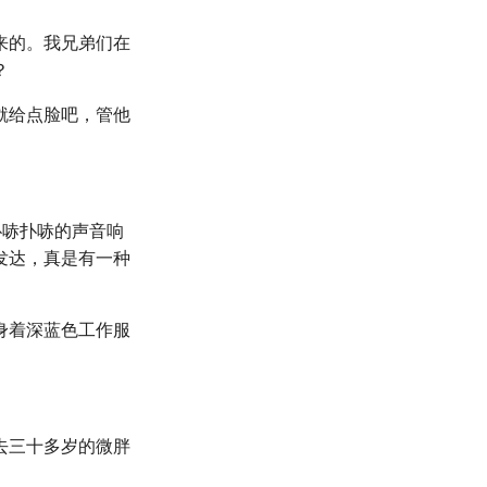
来的。我兄弟们在
？
就给点脸吧，管他
扑哧扑哧的声音响
发达，真是有一种
身着深蓝色工作服
去三十多岁的微胖