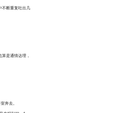
中不断重复吐出几
也算是通情达理，
公室奔去。