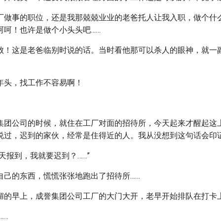
厂做事的职位，还是我那兢兢业业的老爸托人让我入职，做个什
呵呵！也许是做个小头头吧……
败！这是老爸临别时说的话。当时看他那可以杀人的眼神，就一副
年头，找工作不容易啊！
集团公司的时候，就住在工厂对面的招待所，今天起来才醒起这
说过，迟到的家伙，经常是住得近的人。我从没想到这句话会印
天报到，我就要迟到？……”
自己的东西，慌慌张张地跑出了招待所……
媚的早上，成誉集团公司工厂的大门大开，老早开始排队在打卡
……