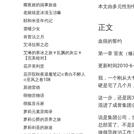
耀夜姬的搞事旅途
本文由多元性别
老娘就是冰清玉洁嘛
耶和米亚年代记
正文
聋哑少女
肯普法之月
血痕的誓约
艾泽拉斯之恋
艾琳的寒冰之旅￥乱飘的灰尘￥
第一章 室友（修
【完美校对】
更新时间2010-6-2
花开美利坚
花开院秋夜退魔笔记⊙青白不醉人
我，一个刚从大
⊙至风之卷108
硬是宅了几个月
莫德雷德
萌物宫物语
这一步，还是因
萌狐音乐家
混进了成誉集团
萝莉元素异闻录
说是集团公司，
萝莉公爵的异界之旅
总部罢了。不是
萝莉剑圣的旅途
做领导政治工作