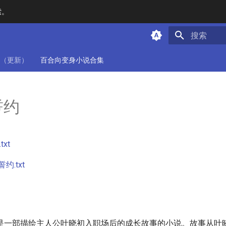
索。
键入以开始
（更新）
百合向变身小说合集
誓约
xt
约.txt
是一部描绘主人公叶晓初入职场后的成长故事的小说。故事从叶