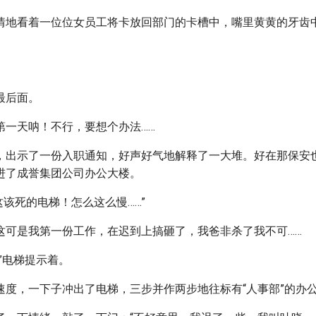
情地看着一位位女员工将卡放回部门的卡槽中，嘴里黄黄的牙齿
最后面。
第一天呐！不行，要想个办法……
，出示了一份入职通知，好声好气地解释了一大堆。好在那保安
进了成誉集团公司办公大楼。
…这该死的电梯！怎么这么慢……”
这可是我第一份工作，在迟到上搞砸了，我爸非杀了我不可……
”电梯提示着。
速度，一下子冲出了电梯，三步并作两步地往标有“人事部”的办