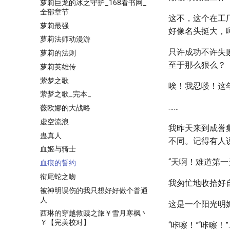
萝莉巨龙的冰之守护_168看书网_
全部章节
这不，这个在工
萝莉最强
好像名头挺大，
萝莉法师动漫游
只许成功不许失
萝莉的法则
至于那么狠么？
萝莉英雄传
萦梦之歌
唉！我忍喽！这
萦梦之歌_完本_
……
薇欧娜的大战略
虚空流浪
我昨天来到成誉
蛊真人
不同。记得有人
血姬与骑士
“天啊！难道第一
血痕的誓约
衔尾蛇之吻
我匆忙地收拾好
被神明误伤的我只想好好做个普通
人
这是一个阳光明
西琳的穿越救赎之旅￥雪月寒枫丶
￥【完美校对】
“咔嚓！”“咔嚓！”