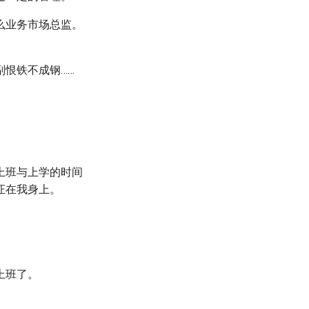
么业务市场总监。
恨铁不成钢……
上班与上学的时间
证在我身上。
上班了。