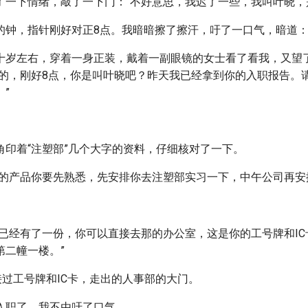
了一下情绪，敲了一下门：“不好意思，我迟了一些，我叫叶晓，
的钟，指针刚好对正8点。我暗暗擦了擦汗，吁了一口气，暗道
十岁左右，穿着一身正装，戴着一副眼镜的女士看了看我，又望
时的，刚好8点，你是叫叶晓吧？昨天我已经拿到你的入职报告。
”
。
角印着“注塑部”几个大字的资料，仔细核对了一下。
司的产品你要先熟悉，先安排你去注塑部实习一下，中午公司再安
部已经有了一份，你可以直接去那的办公室，这是你的工号牌和I
第二幢一楼。”
接过工号牌和IC卡，走出的人事部的大门。
入职了。我不由吁了口气。