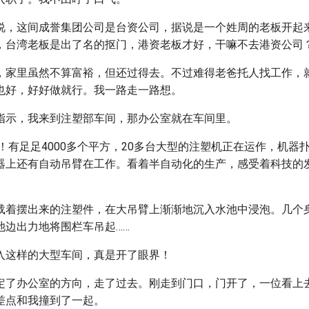
说，这间成誉集团公司是台资公司，据说是一个姓周的老板开起
，台湾老板是出了名的抠门，港资老板才好，干嘛不去港资公司
，家里虽然不算富裕，但还过得去。不过难得老爸托人找工作，
也好，好好做就行。我一路走一路想。
指示，我来到注塑部车间，那办公室就在车间里。
！有足足4000多个平方，20多台大型的注塑机正在运作，机器
器上还有自动吊臂在工作。看着半自动化的生产，感受着科技的
载着摆出来的注塑件，在大吊臂上渐渐地沉入水池中浸泡。几个
池边出力地将围栏车吊起……
入这样的大型车间，真是开了眼界！
定了办公室的方向，走了过去。刚走到门口，门开了，一位看上
差点和我撞到了一起。