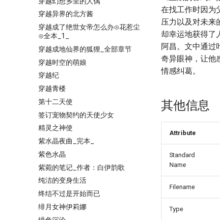
穿越幻想乡里的人偶
在找工作时因为
穿越异界的北方酱
压力以及对未来
穿越成了绝世女帝怎么办⊙花惹尘
却幸运地获得了
⊙全本_1_
阿昌。文中通过
穿越成地仙界的狐狸_全部章节
奇异眼神，让他
穿越时空的萌娘
情感纠葛。
穿越纪
穿越青楼
第十二天使
其他信息
签订宠物契约的天使少女
精灵之神使
Attribute
紫水晶夜曲_完本_
紫色水晶
Standard
Name
紫菀的笔记_作者：白伊韵歌
纯洁的变身生活
Filename
终结不过是开始而已
绯月女神伊莉娜
Type
绯色沉沦