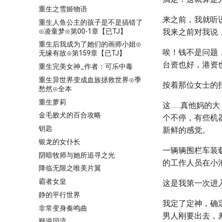
重生之雪姬物语
来之前，我就听
重生人鱼公主的孩子是不是搞错了
⊙凌童梦⊙第00-1章【已TJ】
我来之前对我说
重生后我成为了她们的画师小姐⊙
唉！钱不是问题
无缘有故⊙第159章【已TJ】
台资也好，港资
重生完美女神_作者：可乐中毒
重生异世界变成血族拯救世界⊙季
按着那位女士的
愁然⊙全本
重生萝莉
这……真他妈的大
金毛败犬的百合攻略
个不停，有些机
钥匙
新鲜的感觉。
银龙的女仆长
一辆辆围栏车装
阴暗牧师与她所追寻之光
的工作人员在小
降临无限之唯美片翼
霸者女皇
这是我第一次进
静的平行世界
我定了定神，确
非常变身奏鸣曲
男人刚要出去，
顺逆同流