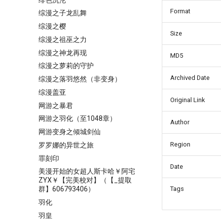
Format
综漫之子龙乱舞
综漫之樱
Size
综漫之祖巫之力
综漫之神龙再现
MD5
综漫之萝莉的守护
Archived Date
综漫之落羽悠然（非变身）
综漫盖亚
Original Link
网游之暴君
网游之羽化（至1048章）
Author
网游变身之倾城剑仙
Region
罗罗娜的异世之旅
罪刻印
Date
美漫开始的女超人斯卡哈￥阿宅
ZYX￥【完美校对】（【_提取
Tags
群】606793406）
羽化
羽皇