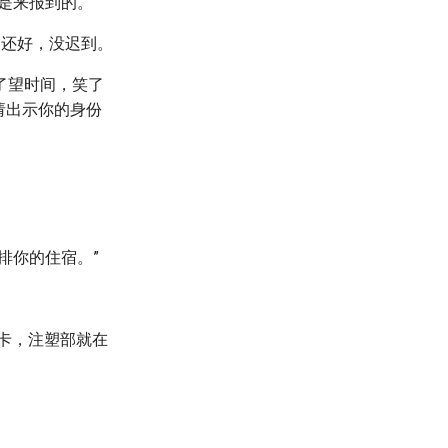
是来报到的。”
：还好，没迟到。
了望时间，笑了
请出示你的身份
排你的住宿。”
C卡，注塑部就在