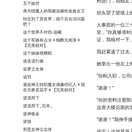
刚进门，我稳定
五个妹控
身为猎魔人的我被迫嫁给血族女王
抬头望了望墙上
转生到了异世界，搞个百合没问题
吧？
人事部的一位三
笑，“你真够准
这个世界不对劲-远曦
证，我核对一下。
这个军娘有点冷￥独酌无相亲￥
【完美校对】
我赶紧递了过去
这个妹妹很糟糕
迷迭进行曲
她拿出一份左上
追梦之女身
“你刚入职，公
追羽
退役神王转职魔女偶像经纪人￥我
“谢谢！”
在天桥卖花芋￥【完美校对】
逆流而下
“你的资料注塑
逆流而下_完本_
这座大楼后面的
逆神炼金
“谢谢！”我伸手
逆蚀
邪恶女神立志传
搞定！这就算是