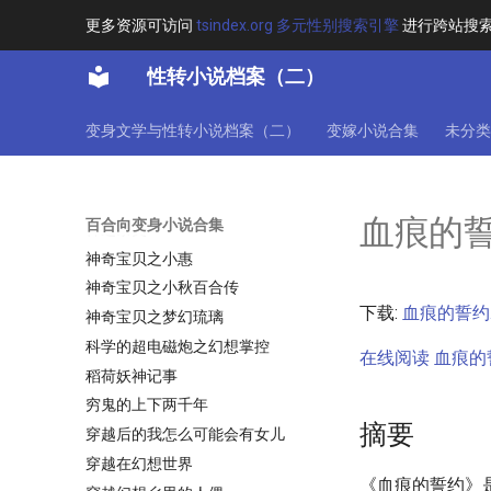
直播变身海贼女帝
更多资源可访问
tsindex.org 多元性别搜索引擎
进行跨站搜
真理与死亡之书
性转小说档案（二）
真白同学好像有点怪
真知之眼
变身文学与性转小说档案（二）
变嫁小说合集
未分类
破寰碎宇
碧血剑之日月丽天
祈愿环
血痕的
百合向变身小说合集
神之祭奠
神奇宝贝之小惠
神奇宝贝之小秋百合传
下载:
血痕的誓约.t
神奇宝贝之梦幻琉璃
科学的超电磁炮之幻想掌控
在线阅读 血痕的誓
稻荷妖神记事
穷鬼的上下两千年
摘要
穿越后的我怎么可能会有女儿
穿越在幻想世界
《血痕的誓约》