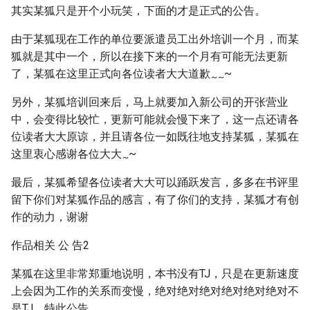
其实某狐只是开个小玩笑，下面的才是正式的公告。
由于某狐现在工作的单位要派遣员工出外培训一个月，而某
狐就是其中一个，所以在接下来的一个月有可能无法更新
了，某狐在这里正式向各位读者大大道歉
~
~
~
另外，某狐培训回来后，马上就要加入新公司的开张营业
中，会变得比较忙，更新可能就会慢下来了，这一点还请各
位读者大大原谅，并且请各位一如既往地支持某狐，某狐在
这里衷心感谢各位大大
~
~
最后，某狐希望各位读者大大可以踊跃发言，多多在书评里
留下你们对某狐作品的感言，有了你们的支持，某狐才有创
作的动力，谢谢
作品相关 公 告2
某狐在这里非常郑重地说明，本书没有TJ，只是在更新速度
上会因为工作的关系而变慢，绝对绝对绝对绝对绝对绝对不
是TJ，特此公告