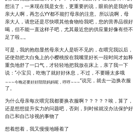
想法了，一来现在我是女生，更重要的说，眼前的是我的母
亲大人啊，再怎么YY都不能打母亲的注意。所以说啊，母
亲大人，请您还是尽快喂其他食物给我吧，您的营养品很好
喝，但不能一直这样子吧，尤其最近您的供应量好像有些不
足了啦
~
~
可是，我的抱怨显然母亲大人是听不见的，在喂完我以后，
还使劲把大白兔上的小樱桃按在我嘴里好长一段时间才如释
重负地舒了一口气，才轻轻地把我放在床上，亲了我一下
说：“小宝贝，吃饱了就好好休息，不过，不要睡太多哦
”说完，就去一边换衣服
~
~
~
今晚还要好好陪陪妈妈呢，哼哼
~
~
~
了。
为什么母亲每次喂完我都要换衣服啊？？？？？唉，算了，
还是想想提升实力的问题吧，否则，到时候就没办法保护好
自己和自己珍视的事物了
想着想着，我又慢慢地睡着了