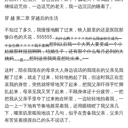
继续诅咒你，一边诅咒的老天，我一边沉沉的睡着了。
穿 越 第二章 穿越后的生活
不知过了多久，我慢慢地醒了过来，映入眼里的还是医院那
惨白色的天花，555555
~
为什么啊？？？？为什么我会转生成为一
想到以后我一个大男人要变成一个小
个女生啊？？？？我不要啊
姑娘那样扭扭咧咧，结婚生子，还有那个什么每月必到的大
姨妈
想到这些我简直想吐出来
~~
~
~
恶
~
~
~
这时，陪在我现在的母亲大人身边说话的我现在的父亲见我
醒了过来，就走了过来，轻轻地抱起了我，但这时我正在悲
哀我的身世，突然就呀呀地哭了起来，把我父亲吓得手忙脚
乱起来，母亲见我又哭了起来，不顾身体还十分疲劳，一把
把我从父亲手里夺了过来抱在怀里，一边轻轻地拍着我，一
边一上一下地有节奏地摇晃着我，还用眼睛瞪了我父亲几
下，嘴里叽里呱啦地说了几句，似乎在责备我父亲，父亲只
有苦笑着摸摸自己的头不说话了。