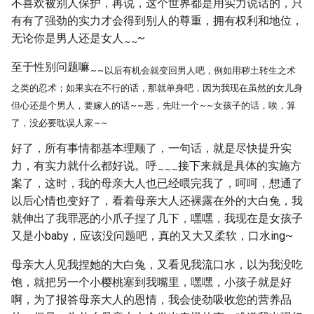
不喜欢被别人保护，再说，这个世界都是用实力说话的，只
有有了强劲的实力才会得到别人的尊重，拥有权利和地位，
无论你是男人还是女人
~
~
~
至于性别问题嘛
~
~
以后有机会就变回男人吧，例如用秽土转生之术
之类的忍术；如果实在不行的话，那就单身吧，因为我现在虽然的女儿身
但心还是个男人，要嫁人的话
~
~
恶，先吐一个
~
~
女孩子的话，唉，算
了，没必要耽误人家
~
~
好了，所有事情都基本理顺了，一句话，就是尽快提升实
力，有实力就什么都好说。呼
接下来就是具体的实施方
~
~
~
案了，这时，我的母亲大人也已经喂完我了，呵呵，想通了
以后心情也变好了，看着母亲大人还裸露在外的大白兔，我
就伸出了我罪恶的小爪子捏了几下，嘿嘿，我现在是女孩子
又是小baby，应该没问题吧，真的又大又柔软，口水ing~
母亲大人见我捏她的大白兔，又看见我流口水，以为我没吃
饱，就把另一个小樱桃塞到我嘴里，嘿嘿，小孩子就是好
啊，为了报答母亲大人的恩情，我会使劲吸收您的营养品