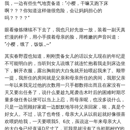
我，一边有些生气地责备道：“小樱，干嘛又跑下床
啊？？？你知道这样做很危险，会让妈妈担心的
吗？？？？”
眼看修炼继续不下去了，我也只好先放一放，装着一副天真
烂漫的样子，用小手摸着母亲的脸，用稚嫩的声音叫道：
“小樱，饿了，饭饭
~”
~
其实春野霞也知道，刚刚责备女儿的话以女儿现在的年纪是
不可能明白的，当听到女儿说饿了就连忙抱着我走到床边坐
下，解开衣服，露出胸前的大白兔就开始喂起我来了。顺带
一提，我所住的房间就是父亲和母亲所住的房间，我那父亲
一年以来我见过他的次数用一只手都数得出而且在家没有一
天又要出任务了，说什么要趁九尾袭击木叶后的困难时期尽
量多做任务以便可以当上上忍，而母亲呢，也没多说什么，
只是一边照顾好家庭一边默默地等待父亲回家，唉，真是个
好女人。不过，说了也奇怪，母亲大人从以前起就好像很喜
欢喂奶给我，一天要喂我5、6次，虽说这一年来母亲大人
的大白兔已经直逼D尺寸了，可我早就没有了当初那种YY的