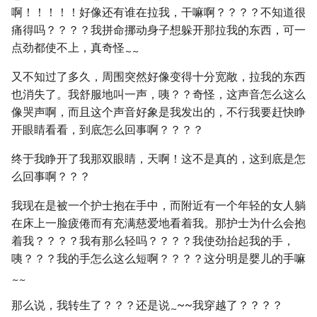
啊！！！！！好像还有谁在拉我，干嘛啊？？？？不知道很
痛得吗？？？？我拼命挪动身子想躲开那拉我的东西，可一
点劲都使不上，真奇怪
~
~
又不知过了多久，周围突然好像变得十分宽敞，拉我的东西
也消失了。我舒服地叫一声，咦？？奇怪，这声音怎么这么
像哭声啊，而且这个声音好象是我发出的，不行我要赶快睁
开眼睛看看，到底怎么回事啊？？？？
终于我睁开了我那双眼睛，天啊！这不是真的，这到底是怎
么回事啊？？？
我现在是被一个护士抱在手中，而附近有一个年轻的女人躺
在床上一脸疲倦而有充满慈爱地看着我。那护士为什么会抱
着我？？？？我有那么轻吗？？？？我使劲抬起我的手，
咦？？？我的手怎么这么短啊？？？？这分明是婴儿的手嘛
~
~
那么说，我转生了？？？还是说
~~我穿越了？？？？
~