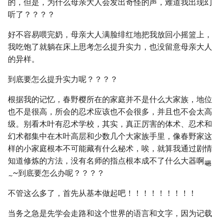
的，但是，为什么母亲大人会发出奇怪的声，难道我出现幻
听了？？？？
好不容易喂完奶，母亲大人满脸绯红地把我放回小摇篮上，
我吃饱了就躺在床上思考怎么提升实力，也没留意母亲大人
的异样。
到底要怎么提升实力呢？？？？
根据我的记忆，春野樱所在的家庭并不是什么大家族，地位
也不是很高，所会的忍术应该也不会很多，并且也不会太高
级。别看木叶有忍术学校，其实，真正厉害的体术、忍术和
幻术都集中在木叶高层和少数几个大家族手里，像春野家这
样的小家庭根本不可能藏有什么秘术，唉，就算我通过剧情
知道修炼的方法，没有名师的指点根本成不了什么大器啊
嗯
~到底要怎么办呢？？？？
~
不管这么多了，首先从基本做起吧！！！！！！！！！
当务之急是先学会走路和这个世界的语言和文字，因为记载