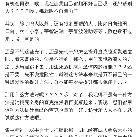
有机会再说，唉，现在连我自己都顾不好自己呢，还想帮别
人？？？？哼，那就叫不自量力了
其实，除了鸣人以外，还有很多要帮的人，比如日向雏田，
日向宁次，小李，宇智波鼬，宇智波佐助等等，数也数不过
来，唉，真是的
还是不想这些先了，还是先想一想怎么提升查克拉凝聚速度
吧，看来普通的方法是不行的，那么，用自来也教鸣人的方
法，从悬崖跳下去，用生死危机来刺激体内的潜能？？？还
是不要，先不说危险性，就说这方法本来就是万不得已的一
种爆发性的提升方法，总不能每次要提升都去跳崖吧
~
~
~
那用什么方法好呢？？？？哦，对了，我记得不是有一种方
法是消耗完全身的查克拉然后再凝聚起来，听说上忍们都用
这种方法提升自己的查克拉量的，好，趁母亲大人不在，就
试试这种方法吧。
集中精神，双手合十，把腹部那一团已经有成人拳头大小的