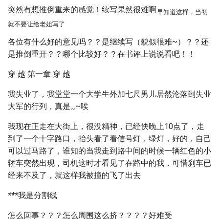
突然有想推倒重来的感觉！续写果然很难啊
早知道这样，当初
就不要让给老姐写了
各位有什么好的意见吗？？是继续写（貌似很难~）？？还
是推倒重开？？哪个比较好？？在书评上说说看吧！！
穿 越 第一章 穿 越
我失业了，我堂堂一个大学生外加七尺男儿居然沦落到失业
大军的行列，真是
~唉
~
我现在正走在大街上，很没精神，已经快晚上10点了，走
到了一个十字路口，抬头看了看信号灯，绿灯，好的，自己
可以过马路了，谁知的当我走到路中间的时候一辆红色的小
轿车突然出现，司机这时才看见了在路中的我，可惜刹车已
经来不及了，就这样我被撞的飞了出去
*
*
*
我是分割线
怎么回事？？？怎么周围这么挤？？？？好难受