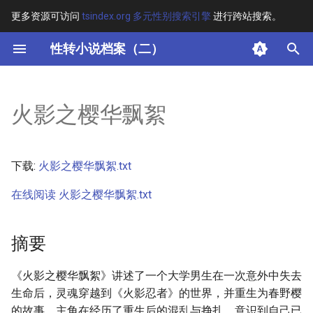
更多资源可访问
tsindex.org 多元性别搜索引擎
进行跨站搜索。
键
性转小说档案（二）
入
摘要
以
火影之樱华飘絮
开
其他信息
始
正文
下载:
火影之樱华飘絮.txt
搜
在线阅读 火影之樱华飘絮.txt
索
摘要
《火影之樱华飘絮》讲述了一个大学男生在一次意外中失去
生命后，灵魂穿越到《火影忍者》的世界，并重生为春野樱
的故事。主角在经历了重生后的混乱与挣扎，意识到自己已