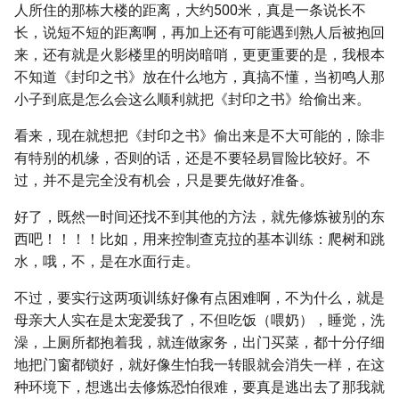
人所住的那栋大楼的距离，大约500米，真是一条说长不
长，说短不短的距离啊，再加上还有可能遇到熟人后被抱回
来，还有就是火影楼里的明岗暗哨，更更重要的是，我根本
不知道《封印之书》放在什么地方，真搞不懂，当初鸣人那
小子到底是怎么会这么顺利就把《封印之书》给偷出来。
看来，现在就想把《封印之书》偷出来是不大可能的，除非
有特别的机缘，否则的话，还是不要轻易冒险比较好。不
过，并不是完全没有机会，只是要先做好准备。
好了，既然一时间还找不到其他的方法，就先修炼被别的东
西吧！！！！比如，用来控制查克拉的基本训练：爬树和跳
水，哦，不，是在水面行走。
不过，要实行这两项训练好像有点困难啊，不为什么，就是
母亲大人实在是太宠爱我了，不但吃饭（喂奶），睡觉，洗
澡，上厕所都抱着我，就连做家务，出门买菜，都十分仔细
地把门窗都锁好，就好像生怕我一转眼就会消失一样，在这
种环境下，想逃出去修炼恐怕很难，要真是逃出去了那我就