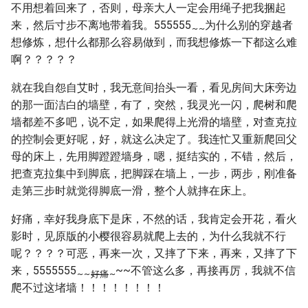
不用想着回来了，否则，母亲大人一定会用绳子把我捆起
来，然后寸步不离地带着我。555555
为什么别的穿越者
~
~
想修炼，想什么都那么容易做到，而我想修炼一下都这么难
啊？？？？？
就在我自怨自艾时，我无意间抬头一看，看见房间大床旁边
的那一面洁白的墙壁，有了，突然，我灵光一闪，爬树和爬
墙都差不多吧，说不定，如果爬得上光滑的墙壁，对查克拉
的控制会更好呢，好，就这么决定了。我连忙又重新爬回父
母的床上，先用脚蹬蹬墙身，嗯，挺结实的，不错，然后，
把查克拉集中到脚底，把脚踩在墙上，一步，两步，刚准备
走第三步时就觉得脚底一滑，整个人就摔在床上。
好痛，幸好我身底下是床，不然的话，我肯定会开花，看火
影时，见原版的小樱很容易就爬上去的，为什么我就不行
呢？？？？可恶，再来一次，又摔了下来，再来，又摔了下
来，5555555
~~不管这么多，再接再厉，我就不信
~
~
好痛
~
爬不过这堵墙！！！！！！！！