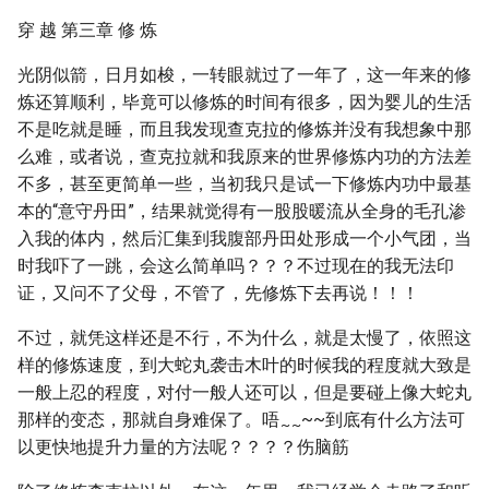
穿 越 第三章 修 炼
光阴似箭，日月如梭，一转眼就过了一年了，这一年来的修
炼还算顺利，毕竟可以修炼的时间有很多，因为婴儿的生活
不是吃就是睡，而且我发现查克拉的修炼并没有我想象中那
么难，或者说，查克拉就和我原来的世界修炼内功的方法差
不多，甚至更简单一些，当初我只是试一下修炼内功中最基
本的“意守丹田”，结果就觉得有一股股暖流从全身的毛孔渗
入我的体内，然后汇集到我腹部丹田处形成一个小气团，当
时我吓了一跳，会这么简单吗？？？不过现在的我无法印
证，又问不了父母，不管了，先修炼下去再说！！！
不过，就凭这样还是不行，不为什么，就是太慢了，依照这
样的修炼速度，到大蛇丸袭击木叶的时候我的程度就大致是
一般上忍的程度，对付一般人还可以，但是要碰上像大蛇丸
那样的变态，那就自身难保了。唔
~~到底有什么方法可
~
~
以更快地提升力量的方法呢？？？？伤脑筋