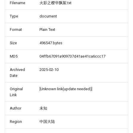
Filename
火影之樱华飘絮.txt
Type
document
Format
Plain Text
Size
496547 bytes
MD5
04ffb67091a909737d41ae41ca6ccc17
Archived
2025-02-10
Date
Original
[Unknown link(update needed)]
Link
Author
未知
Region
中国大陆