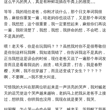
这么平凡的男人，真是有种鲜花插在牛粪上的感觉
~
~
等等，我的现任老爸，你刚才说什么，那个日文单词我很
熟，麻烦你重复一遍，哇老妈你也说话了，又是那个单词发
音，我想想，这个很重要，我一定要想起来，麻烦你们再说
一遍，我听清楚了，我想，我想，我拼命的想，不会吧，这
不是真的吧。
喂！老天爷，你是在玩我吗？？？虽然我对你不是很尊敬但
是你别这样玩我啊，我知道我错了，你告诉我这不是真的，
正当我想这是误会的时候，现任老爸又说了一遍那个单词发
音而且是看着我说的，崩溃，晴天霹雳，打击，我是春野
樱，天啊，我不但穿越了，而且还变成了女生？？？？？
啊，不要啊
~我不禁大叫道。
~
~
可惜我的大叫在那两位听起来是一声洪亮的哭声，我对贼老
天的诅咒使这个哭声越来越响，老妈马上把我从老爸手上接
过，想哄我，你哄我也没用，我现在就是要哭，我哭。
好困啊，怎么哭一会也会困，算了，贼老天，等我醒了我再