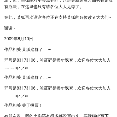
难，但，某狐绝对不会放弃的，只是更新速度方面实在是没
有办法，在这里也只有请各位大大见谅了。
在此，某狐再次谢谢各位还在支持某狐的各位读者大大们~
谢谢~
2009年8月10日
作品相关 某狐建群了
~
~
~
群号是83173106，验证码是樱华飘絮，欢迎各位大大加入
~
~
~
~O(∩_∩)O
作品相关 某狐建群了
~
~
~
群号是83173106，验证码是樱华飘絮，欢迎各位大大加入
~
~
~
~O(∩_∩)O
作品相关 关于投票！！
有朋友说，我的火影还有很多都没写出来，要我继续写下