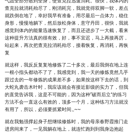
气团全部分散到全身，使查克拉迅速消耗。很快，我体内的
查克拉就消耗殆尽了，刚消耗完，我就觉得双脚一软，差点
就跌倒在地了，幸好我早有准备，用尽最后一点体力，稳住
身形，慢慢地躺下，然后放松身体，意守丹田，很快，我就
感觉到体内的能量迅速恢复了，而且还进步了一大截，看来
这种提升方法真的很有效，好，事不宜迟，马上再接再厉，
站起来，再次把查克拉消耗殆尽，接着恢复，再消耗，再恢
复
就这样，我反反复复地修炼了二十多次，最后我倒在地上连
一根小指头都动不了了，我感觉到，我一天的修炼竟然几乎
跟过去的一年修炼的成果差不多，如果按这样下去的话，到
大蛇丸袭击木叶时，我应该就会有接近影级的实力了，但我
的直觉告诉我，这是不可能的，因为这种“破而后立”的练习
方法不会一直这么有效的，顶多一个月，这种练习方法就没
有用了，所以，必须要抓紧时间
~~
~
就在我勉强撑起身子想继续修炼时，我的母亲春野霞推门走
进房间来了，一见我躺在地上，就连忙跑到到我身边抱起