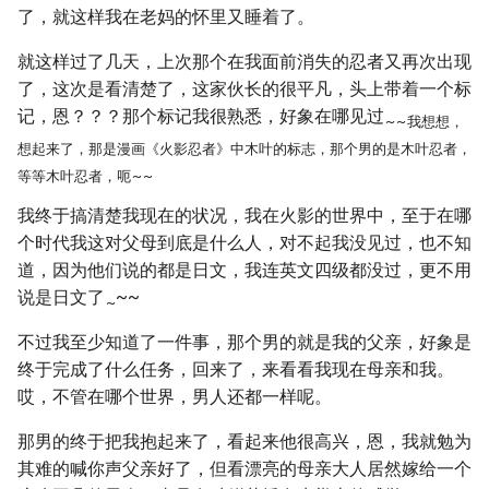
了，就这样我在老妈的怀里又睡着了。
就这样过了几天，上次那个在我面前消失的忍者又再次出现
了，这次是看清楚了，这家伙长的很平凡，头上带着一个标
记，恩？？？那个标记我很熟悉，好象在哪见过
~
~
我想想，
想起来了，那是漫画《火影忍者》中木叶的标志，那个男的是木叶忍者，
等等木叶忍者，呃
~
~
我终于搞清楚我现在的状况，我在火影的世界中，至于在哪
个时代我这对父母到底是什么人，对不起我没见过，也不知
道，因为他们说的都是日文，我连英文四级都没过，更不用
说是日文了
~~
~
不过我至少知道了一件事，那个男的就是我的父亲，好象是
终于完成了什么任务，回来了，来看看我现在母亲和我。
哎，不管在哪个世界，男人还都一样呢。
那男的终于把我抱起来了，看起来他很高兴，恩，我就勉为
其难的喊你声父亲好了，但看漂亮的母亲大人居然嫁给一个