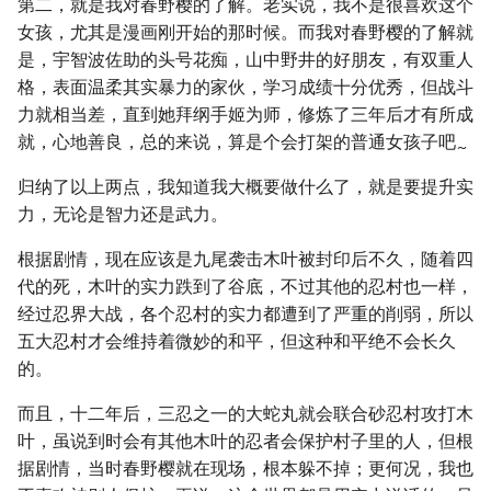
第二，就是我对春野樱的了解。老实说，我不是很喜欢这个
女孩，尤其是漫画刚开始的那时候。而我对春野樱的了解就
是，宇智波佐助的头号花痴，山中野井的好朋友，有双重人
格，表面温柔其实暴力的家伙，学习成绩十分优秀，但战斗
力就相当差，直到她拜纲手姬为师，修炼了三年后才有所成
就，心地善良，总的来说，算是个会打架的普通女孩子吧
~
归纳了以上两点，我知道我大概要做什么了，就是要提升实
力，无论是智力还是武力。
根据剧情，现在应该是九尾袭击木叶被封印后不久，随着四
代的死，木叶的实力跌到了谷底，不过其他的忍村也一样，
经过忍界大战，各个忍村的实力都遭到了严重的削弱，所以
五大忍村才会维持着微妙的和平，但这种和平绝不会长久
的。
而且，十二年后，三忍之一的大蛇丸就会联合砂忍村攻打木
叶，虽说到时会有其他木叶的忍者会保护村子里的人，但根
据剧情，当时春野樱就在现场，根本躲不掉；更何况，我也