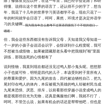
除了修炼查克拉以外，在这一年里，我已经学会走路了和听
得懂、说得出这个世界的语言了，还认得不少的字了，想当
年，我花了十几年的世界学习英语都学不会，现在只花了一
年的时间就学会日语了，呵呵，果然，环境才是决定外语学
习的关键啊
~
我为我当年怎么都考不过英语四级找了个不错的借口，
嘿嘿
~
但，我会这些东西都没有告诉我父母，天知道我父母知道一
个一岁的小孩子会说话会识字，会惊讶到什么程度呢，我可
不想被当成怪物，如果被团藏那老头看中把我领到“根”里面
训练，那我连死的心情都有了
说到怪物，我直到现在都还没见过鸣人那小鬼头呢。想想那
小子也挺可怜，明明是四代的儿子，本该受到村子里所有人
的尊重和爱护。因为九尾的攻击，四代被迫牺牲自己，把九
尾封印在鸣人的体内，本应被视为英雄的鸣人却被村民当成
九尾来恐惧、厌恶、排斥，以前看那些穿越小说变成鸣人的
都是视那些目光为无物，还真是佩服他们啊，我就不行了，
呵呵。不管怎么说，如果有机会的话还是帮帮他吧，但也是