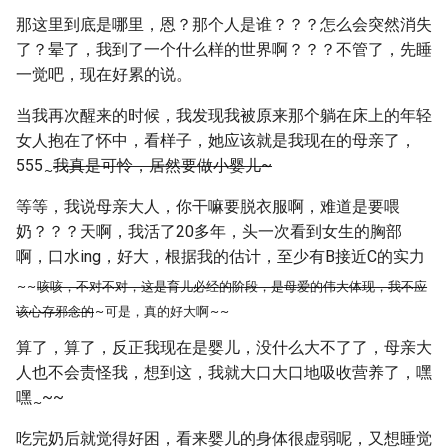
那这里到底是哪里，恩？那个人是谁？？？怎么会突然消失
了？晕了，我到了一个什么样的世界啊？？？不管了，先睡
一觉吧，现在好累的说。
当我再次醒来的时候，我发现我被原来那个躺在床上的年轻
女人抱在了怀中，看样子，她应该就是我现在的母亲了，
555
我真是可怜，居然要做小婴儿~
~
等等，我说母亲大人，你干嘛要脱衣服啊，难道是要喂
奶？？？天啊，我活了20多年，头一次看到女生的胸部
啊，口水ing，好大，根据我的估计，至少有B接近C的实力
~
~
咳咳，不对不对，这是育儿必经的阶段，是母爱的伟大体现，我不应
该心存邪念的
~
可是，真的好大啊
~
~
算了，算了，反正我现在是婴儿，没什么大不了了，母亲大
人也不会责怪我，想到这，我就大口大口地吸收营养了，嘿
嘿
~~
~
吃完奶后就觉得好困，看来婴儿的身体很虚弱呢，又想睡觉