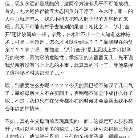
但，现实永远都是残酷的，这两个方法都几乎不可能成功。
首先，九大尾兽都被五大忍国瓜分干净了，在木叶，唯一的
人柱力就是鸣人，我总不能去把鸣人肚子里的九尾抢过来
吧，我又不可能出村子去抢别的尾兽；相比之下，“八门全
开”还比较简单一些，毕竟，在木叶不止一个人知道这种秘
术，可是，问题是，怎么才可以学到呢？？？靠我现在的父
亲？？？算了吧，要知道，“八门全开”是上忍以上才可以学
习的秘术，因为它的危险性，掌握它的人寥寥无几，先不说
我父亲有没有当上上忍的本事，就算真的当上了，等他掌握
了这种秘术时茶都凉了
~
~
~
唉，到底要怎么办呢？？？？今天的我已经不知叹了几口气
了，幸好母亲大人不在房间里，否则都不知会吓成什么样子
呢，不过，我也只有在父母都不在的时候才会流露出我不符
合年龄的神情来。
不如，真的在父母面前表现真实的一面，这肯定可以步步高
升，也可以学习到更多的秘法，说不定，还可以得到三代大
人的指点，成为继三忍后，三代的亲传弟子呢，呵呵