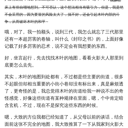
我躺在
床上有些自嘲地想到。不可否认，这个想法相当有吸引力，但是，我是绝
不会采用的，因为要冒的风险太大了，搞不好，还会引起木叶内部的斗
争，从而破坏木叶的和平
~
哦，对了。我一拍额头，说到三代，我怎么就忘了三代那里
还有一本超厉害的卷轴，叫什么《封印之书》的，上面好像
记载了好多厉害的忍术，说不定会有我想要的东西。
好，坐言起行，先去找找木叶的地图，看看火影大人那里到
底要怎么去先。
其实，木叶的地图到处都有，不过都是些主要的街道，很多
不起眼但却相当重要的小街小巷却没有标出来，真是麻烦透
了，更奇怪的是，我总觉得木叶的街道给我一种说不出的奇
怪感觉，好像这些街道有某种规律在里面，嗯，个中肯定暗
含玄机，不过，现在不是探究这些东西的时候。
嗯，大致的方位我都已经知道了，从父母以前的谈话，结合
面前这张不完全的地图，我大致推算了一下从我家到火影大