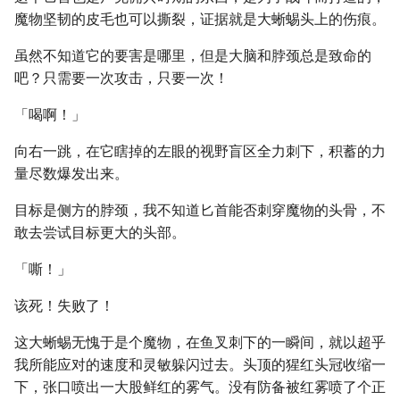
魔物坚韧的皮毛也可以撕裂，证据就是大蜥蜴头上的伤痕。
虽然不知道它的要害是哪里，但是大脑和脖颈总是致命的
吧？只需要一次攻击，只要一次！
「喝啊！」
向右一跳，在它瞎掉的左眼的视野盲区全力刺下，积蓄的力
量尽数爆发出来。
目标是侧方的脖颈，我不知道匕首能否刺穿魔物的头骨，不
敢去尝试目标更大的头部。
「嘶！」
该死！失败了！
这大蜥蜴无愧于是个魔物，在鱼叉刺下的一瞬间，就以超乎
我所能应对的速度和灵敏躲闪过去。头顶的猩红头冠收缩一
下，张口喷出一大股鲜红的雾气。没有防备被红雾喷了个正