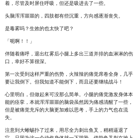
着，尽管及时屏住呼吸，但还是吸进去了一些。
头脑浑浑噩噩的，四肢都有些沉重，方向感逐渐丧失。
是毒雾吗？生效的也太快了吧？
「呃啊！！」
伴随着痛呼，退出红雾后小腿上多出三道并排的血淋淋的伤
口，幸好不算很深。
第一次受到这样严重的伤势，火辣辣的痛觉席卷全身，几乎
要让我倒下。但我知道不能倒下，而且还要继续战斗！
心里明白，但做起来可没那么简单。小腿的痛觉激发身体本
能的痉挛，本就浑浑噩噩的脑袋虽然因为痛感清醒了一些，
但是被痛觉充斥的大脑更加难以思考，手上的力气也在流
失。
注意到大蜥蜴扑了过来，用尽全力刺出鱼叉，稍稍逼退了
它。只因为这一个动作身体就一下踉跄，借助鱼叉刺在地上