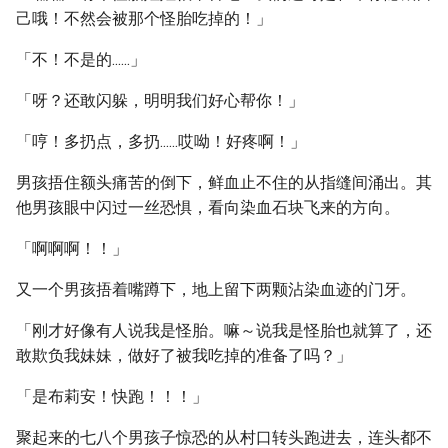
己哦！不然会被那个怪胎吃掉的！」
「不！不是的......」
「呀？还敢闪躲，明明我们好心帮你！」
「哼！多扔点，多扔......哎呦！好疼啊！」
男孩捂住额头痛苦的倒下，鲜血止不住的从指缝间涌出。其
他男孩眼中闪过一丝恐惧，看向染血石块飞来的方向。
「啊啊啊！！」
又一个男孩捂着嘴蹲下，地上留下两颗沾染血迹的门牙。
「刚才好像有人说我是怪胎。嘛～说我是怪胎也就算了，还
敢欺负我妹妹，做好了被我吃掉的准备了吗？」
「是布莉安！快跑！！！」
聚起来的七八个男孩子惊恐的从村口转头跑进去，连头都不