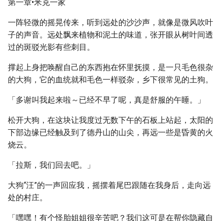
第一章•米克一家
一阵轻微的摇晃传来，听到远处的沙沙声，就像是微风吹叶
子的声音。远处飘来植物和泥土的味道，张开眼从树叶间透
过的斑驳光影有些刺目。
撑起上身把唤醒自己的东西抱在怀里抚摸，是一只毛色很杂
的大狗，它的血统就和毛色一样驳杂，乡下很常见的土狗。
「多谢叫我起来啦～已经不早了呢，真是舒服的午睡。」
松开大狗，在这块让我度过无数下午的石板上站起，太阳的
下部边缘已经触及到了德丹山的山尖，再远一些是昏黄的火
烧云。
「拉斯，我们回去吧。」
大狗“汪”的一声回应我，摇摆着尾巴跟随在我身后，走向远
处的村庄。
「嘿嘿！有个怪胎姐姐很辛苦吧？我们这可是在帮你隐藏自