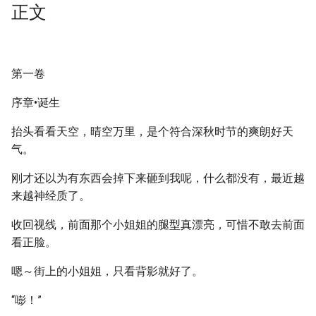
正文
第一卷
序章•诞生
抬头看看天空，晴空万里，是个符合深秋时节的爽朗好天
气。
刚才还以为有东西会掉下来砸到我呢，什么都没有，最近越
来越神经质了。
收回视线，前面那个小姐姐的腿型真漂亮，可惜不敢去前面
看正脸。
嗯～街上的小姐姐，只看背影就好了。
“嘭！”