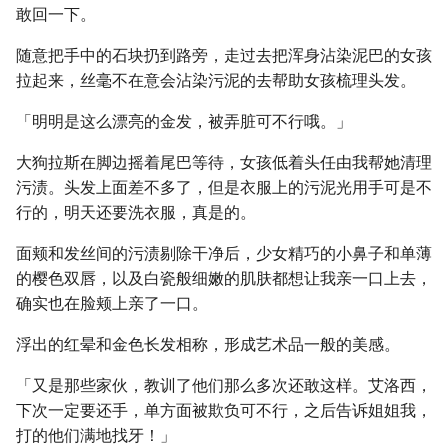
敢回一下。
随意把手中的石块扔到路旁，走过去把浑身沾染泥巴的女孩
拉起来，丝毫不在意会沾染污泥的去帮助女孩梳理头发。
「明明是这么漂亮的金发，被弄脏可不行哦。」
大狗拉斯在脚边摇着尾巴等待，女孩低着头任由我帮她清理
污渍。头发上面差不多了，但是衣服上的污泥光用手可是不
行的，明天还要洗衣服，真是的。
面颊和发丝间的污渍剔除干净后，少女精巧的小鼻子和单薄
的樱色双唇，以及白瓷般细嫩的肌肤都想让我亲一口上去，
确实也在脸颊上亲了一口。
浮出的红晕和金色长发相称，形成艺术品一般的美感。
「又是那些家伙，教训了他们那么多次还敢这样。艾洛西，
下次一定要还手，单方面被欺负可不行，之后告诉姐姐我，
打的他们满地找牙！」