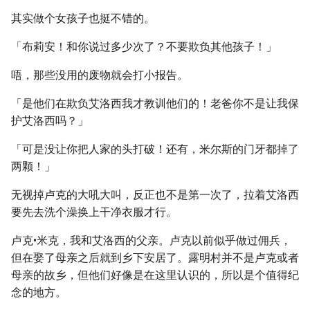
其实做个女孩子也挺不错的。
「布莉安！和你说过多少次了？不要欺负其他孩子！」
唔，那些没用的废物就会打小报告。
「是他们在欺负艾洛西我才教训他们的！老爸你不是让我保
护艾洛西吗？」
「可是没让你把人家的头打破！还有，米尔斯的门牙都掉了
两颗！」
无视掉卢克的大吼大叫，反正也不是第一次了，拉着艾洛西
要先去洗个澡换上干净衣服才行。
卢克•米克，我和艾洛西的父亲。卢克以前似乎做过佣兵，
但在娶了母亲之后就到乡下安居了。露明村并不是卢克或者
母亲的故乡，但他们好像是在这里认识的，所以是个值得纪
念的地方。