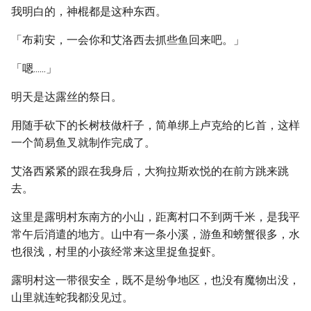
我明白的，神棍都是这种东西。
「布莉安，一会你和艾洛西去抓些鱼回来吧。」
「嗯......」
明天是达露丝的祭日。
用随手砍下的长树枝做杆子，简单绑上卢克给的匕首，这样
一个简易鱼叉就制作完成了。
艾洛西紧紧的跟在我身后，大狗拉斯欢悦的在前方跳来跳
去。
这里是露明村东南方的小山，距离村口不到两千米，是我平
常午后消遣的地方。山中有一条小溪，游鱼和螃蟹很多，水
也很浅，村里的小孩经常来这里捉鱼捉虾。
露明村这一带很安全，既不是纷争地区，也没有魔物出没，
山里就连蛇我都没见过。