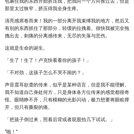
包裹住我的东西开始挤压我，把我向一个方向推过去，但是
那里太过狭窄，挤压得我全身生疼。
清亮感席卷而来！我的一部分离开我束缚我的地方，然后又
有别的东西抓住了那部分，轻缓的拉拽着。很快我被完全拖
拽出去，刺痛的分离感传来，无尽的失落与悲伤。
这就是生命的诞生。
「生了！生了！卢克快看看你的孩子！」
「不对劲，这孩子怎么不哭不闹的？」
声音震耳欲聋的传来，似乎是某种语言，但是我不能理解。
我不知道自己身处何方，只是身体各方位传来的感觉都很奇
怪。眼睛睁不开，只有模糊的光影闪动，极力想要将眼睑撑
开，但只有撕裂的痛。
「把孩子倒过来，照着后背或者屁股拍几下试试。」
“啪！”