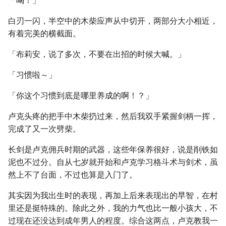
「喝！」
白刃一闪，半空中的木柴应声从中切开，两部分大小相近，
有着完美的横截面。
「布莉安，说了多次，不要在出招的时候大喊。」
「习惯啦～」
「你这个习惯到底是哪里养成的啊！？」
卢克头疼的把手中木柴扔过来，然后我双手紧握剑柄一挥，
完成了又一次劈柴。
长剑是卢克佣兵时期的武器，这些年保养很好，说是削铁如
泥也不过分。自从七岁就开始和卢克学习格斗术与剑术，虽
然上不了台面，不过也算是入门了。
其实因为我出生时的表现，再加上后来表现出的早智，在村
里还是挺特殊的。除此之外，我的力气也比一般小孩大，不
过现在还没达到成年男人的程度。综合这两点，卢克教我一