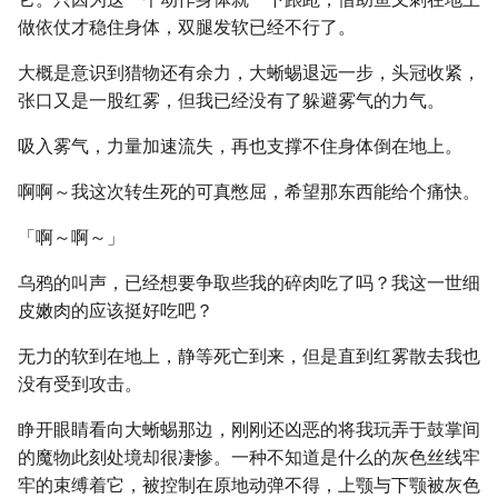
做依仗才稳住身体，双腿发软已经不行了。
大概是意识到猎物还有余力，大蜥蜴退远一步，头冠收紧，
张口又是一股红雾，但我已经没有了躲避雾气的力气。
吸入雾气，力量加速流失，再也支撑不住身体倒在地上。
啊啊～我这次转生死的可真憋屈，希望那东西能给个痛快。
「啊～啊～」
乌鸦的叫声，已经想要争取些我的碎肉吃了吗？我这一世细
皮嫩肉的应该挺好吃吧？
无力的软到在地上，静等死亡到来，但是直到红雾散去我也
没有受到攻击。
睁开眼睛看向大蜥蜴那边，刚刚还凶恶的将我玩弄于鼓掌间
的魔物此刻处境却很凄惨。一种不知道是什么的灰色丝线牢
牢的束缚着它，被控制在原地动弹不得，上颚与下颚被灰色