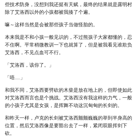
些技术防身，没想到我还挺有天赋，最终的结果就是露明村
除了艾洛西以外的小孩都被我揍了个遍。
嘛～这样当然是会被那些孩子当做怪胎的。
本来我是不和小孩一般见识的，不过熊孩子大家都懂的，忍
不住啊。平常稍微教训一下也就算了，但是被我看见谁欺负
艾洛西，不见点血可不行。
「艾洛西，该你了。」
「唔......」
和我不同，艾洛西要劈砍的木柴是放在地上的，但即使如此
对艾洛西而言也是个挑战。艾洛西没有我这样的力气，一般
的小孩子尤其是女孩，是挥舞不动这沉甸甸的长剑的。
和昨天一样，卢克的长剑被艾洛西颤颤巍巍的举到半身高的
位置，然后艾洛西像是要豁出去了一样，紧闭双眼挥剑下
砍。