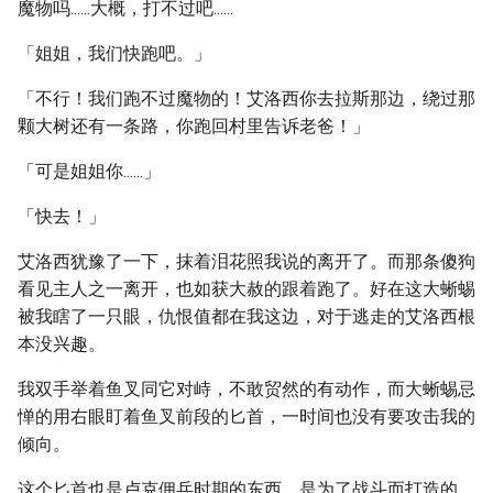
魔物吗......大概，打不过吧......
「姐姐，我们快跑吧。」
「不行！我们跑不过魔物的！艾洛西你去拉斯那边，绕过那
颗大树还有一条路，你跑回村里告诉老爸！」
「可是姐姐你......」
「快去！」
艾洛西犹豫了一下，抹着泪花照我说的离开了。而那条傻狗
看见主人之一离开，也如获大赦的跟着跑了。好在这大蜥蜴
被我瞎了一只眼，仇恨值都在我这边，对于逃走的艾洛西根
本没兴趣。
我双手举着鱼叉同它对峙，不敢贸然的有动作，而大蜥蜴忌
惮的用右眼盯着鱼叉前段的匕首，一时间也没有要攻击我的
倾向。
这个匕首也是卢克佣兵时期的东西，是为了战斗而打造的，