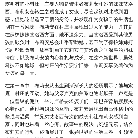
露明村的小村庄。主要人物是转生者布莉安和她的妹妹艾洛
西。布莉安在转生之后变成了女孩，尽管起初对此感到困
惑，但她逐渐适应了新的身份，并发现作为女孩子的生活也
别有一番风味。布莉安在村庄里展现出过人的能力，尤其是
在保护妹妹艾洛西方面，她不遗余力。当艾洛西受到其他男
孩的欺负时，布莉安总会出手帮助她，甚至为了保护妹妹打
伤那些欺负者。故事刻画了布莉安与艾洛西之间深厚的姐妹
情谊，以及布莉安的内心挣扎与成长。在这个新世界，虽然
科技不如地球，但村庄的生活安宁恬静，布莉安享受着作为
女孩的每一天。
在第一章中，布莉安从出生到渐渐长大的经历展示了她与家
庭、村庄的互动。她与父亲卢克的关系也逐渐展开，卢克是
一位曾经的佣兵，平时严格要求孩子们，却也在背后默默关
心着他们。通过与姐妹的互动，布莉安展现出自己性格中的
坚强与温柔。堂兄弟艾洛西每次的成长都让布莉安感到自
豪，同时也带着一丝心疼。故事中的魔法与幻想元素，结合
布莉安的行动，逐渐展开了一张异世界的生活画卷，引领读