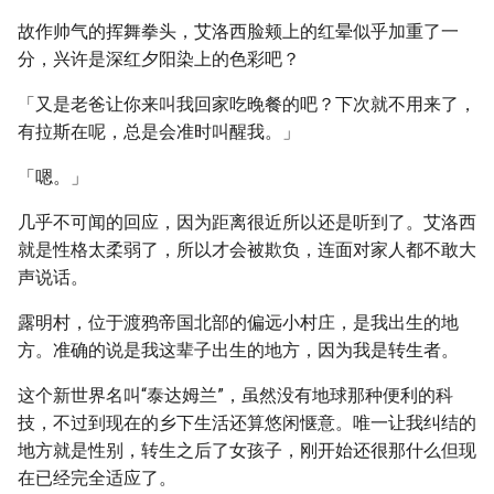
故作帅气的挥舞拳头，艾洛西脸颊上的红晕似乎加重了一
分，兴许是深红夕阳染上的色彩吧？
「又是老爸让你来叫我回家吃晚餐的吧？下次就不用来了，
有拉斯在呢，总是会准时叫醒我。」
「嗯。」
几乎不可闻的回应，因为距离很近所以还是听到了。艾洛西
就是性格太柔弱了，所以才会被欺负，连面对家人都不敢大
声说话。
露明村，位于渡鸦帝国北部的偏远小村庄，是我出生的地
方。准确的说是我这辈子出生的地方，因为我是转生者。
这个新世界名叫“泰达姆兰”，虽然没有地球那种便利的科
技，不过到现在的乡下生活还算悠闲惬意。唯一让我纠结的
地方就是性别，转生之后了女孩子，刚开始还很那什么但现
在已经完全适应了。