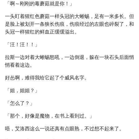
「啊～刚刚的毒蘑菇就是你！」
一头盯着猩红色蘑菇一样头冠的大蜥蜴，足有一米多长。但
是脸上被划开一条狭长伤痕，伤痕经过的左眼也碎裂了，和
头冠一样猩红的鲜血正缓缓溢出。
「汪！汪！！」
拉斯一边对着大蜥蜴怒吼，一边倒退，躲在一块石头后面悄
悄看着这边。
好怂啊，难得我给它起了个威风名字。
「姐，姐姐？」
「怎么了？」
「那个，好像是魔物，在书上看到过。」
唔，艾洛西这么一说还真有点眼熟，不过想不起来了。