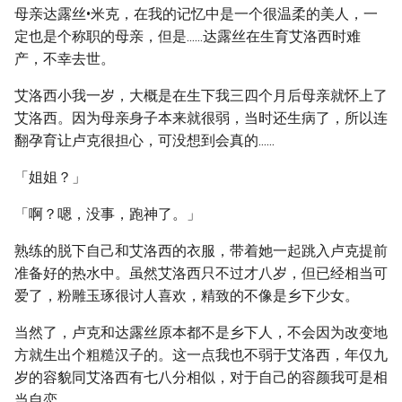
母亲达露丝•米克，在我的记忆中是一个很温柔的美人，一
定也是个称职的母亲，但是......达露丝在生育艾洛西时难
产，不幸去世。
艾洛西小我一岁，大概是在生下我三四个月后母亲就怀上了
艾洛西。因为母亲身子本来就很弱，当时还生病了，所以连
翻孕育让卢克很担心，可没想到会真的......
「姐姐？」
「啊？嗯，没事，跑神了。」
熟练的脱下自己和艾洛西的衣服，带着她一起跳入卢克提前
准备好的热水中。虽然艾洛西只不过才八岁，但已经相当可
爱了，粉雕玉琢很讨人喜欢，精致的不像是乡下少女。
当然了，卢克和达露丝原本都不是乡下人，不会因为改变地
方就生出个粗糙汉子的。这一点我也不弱于艾洛西，年仅九
岁的容貌同艾洛西有七八分相似，对于自己的容颜我可是相
当自恋。