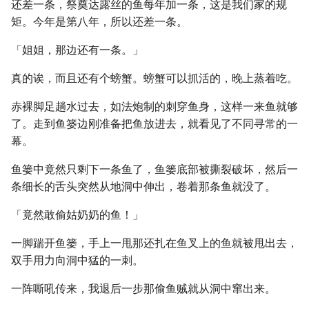
还差一条，祭奠达露丝的鱼每年加一条，这是我们家的规
矩。今年是第八年，所以还差一条。
「姐姐，那边还有一条。」
真的诶，而且还有个螃蟹。螃蟹可以抓活的，晚上蒸着吃。
赤裸脚足趟水过去，如法炮制的刺穿鱼身，这样一来鱼就够
了。走到鱼篓边刚准备把鱼放进去，就看见了不同寻常的一
幕。
鱼篓中竟然只剩下一条鱼了，鱼篓底部被撕裂破坏，然后一
条细长的舌头突然从地洞中伸出，卷着那条鱼就没了。
「竟然敢偷姑奶奶的鱼！」
一脚踹开鱼篓，手上一甩那还扎在鱼叉上的鱼就被甩出去，
双手用力向洞中猛的一刺。
一阵嘶吼传来，我退后一步那偷鱼贼就从洞中窜出来。