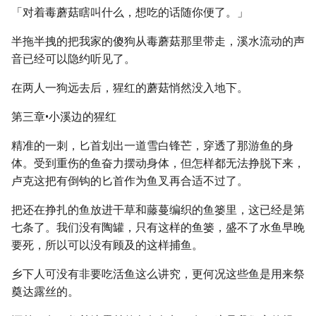
「对着毒蘑菇瞎叫什么，想吃的话随你便了。」
半拖半拽的把我家的傻狗从毒蘑菇那里带走，溪水流动的声
音已经可以隐约听见了。
在两人一狗远去后，猩红的蘑菇悄然没入地下。
第三章•小溪边的猩红
精准的一刺，匕首划出一道雪白锋芒，穿透了那游鱼的身
体。受到重伤的鱼奋力摆动身体，但怎样都无法挣脱下来，
卢克这把有倒钩的匕首作为鱼叉再合适不过了。
把还在挣扎的鱼放进干草和藤蔓编织的鱼篓里，这已经是第
七条了。我们没有陶罐，只有这样的鱼篓，盛不了水鱼早晚
要死，所以可以没有顾及的这样捕鱼。
乡下人可没有非要吃活鱼这么讲究，更何况这些鱼是用来祭
奠达露丝的。