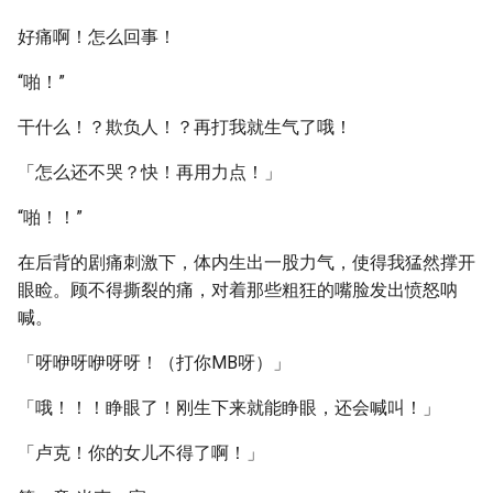
好痛啊！怎么回事！
“啪！”
干什么！？欺负人！？再打我就生气了哦！
「怎么还不哭？快！再用力点！」
“啪！！”
在后背的剧痛刺激下，体内生出一股力气，使得我猛然撑开
眼睑。顾不得撕裂的痛，对着那些粗狂的嘴脸发出愤怒呐
喊。
「呀咿呀咿呀呀！（打你MB呀）」
「哦！！！睁眼了！刚生下来就能睁眼，还会喊叫！」
「卢克！你的女儿不得了啊！」