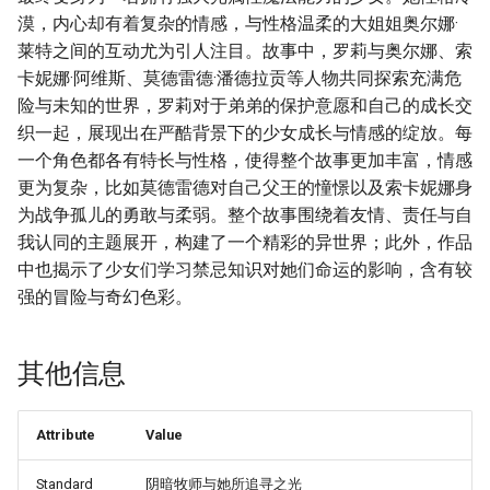
漠，内心却有着复杂的情感，与性格温柔的大姐姐奥尔娜·
莱特之间的互动尤为引人注目。故事中，罗莉与奥尔娜、索
卡妮娜·阿维斯、莫德雷德·潘德拉贡等人物共同探索充满危
险与未知的世界，罗莉对于弟弟的保护意愿和自己的成长交
织一起，展现出在严酷背景下的少女成长与情感的绽放。每
一个角色都各有特长与性格，使得整个故事更加丰富，情感
更为复杂，比如莫德雷德对自己父王的憧憬以及索卡妮娜身
为战争孤儿的勇敢与柔弱。整个故事围绕着友情、责任与自
我认同的主题展开，构建了一个精彩的异世界；此外，作品
中也揭示了少女们学习禁忌知识对她们命运的影响，含有较
强的冒险与奇幻色彩。
其他信息
Attribute
Value
Standard
阴暗牧师与她所追寻之光