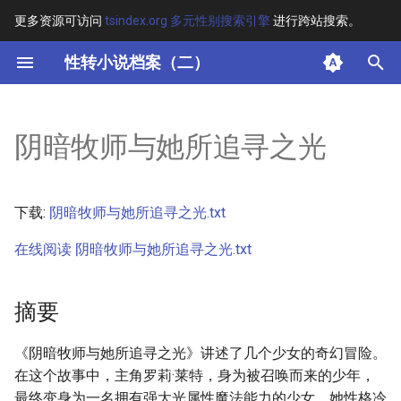
更多资源可访问
tsindex.org 多元性别搜索引擎
进行跨站搜索。
键
性转小说档案（二）
入
摘要
以
阴暗牧师与她所追寻之光
开
其他信息
始
正文
下载:
阴暗牧师与她所追寻之光.txt
搜
在线阅读 阴暗牧师与她所追寻之光.txt
索
摘要
《阴暗牧师与她所追寻之光》讲述了几个少女的奇幻冒险。
在这个故事中，主角罗莉·莱特，身为被召唤而来的少年，
最终变身为一名拥有强大光属性魔法能力的少女。她性格冷