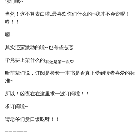
你们哦~
当然！这不算表白啦..最喜欢你们什么的~我才不会说呢！
哼！！
嗯...
其实还蛮激动的啦~也有些忐忑...
毕竟要上架什么的
我还是第一次♡
听前辈们说，订阅是检验一本书是否真正受到读者喜爱的标
准~
所以！凶夜在在这里求一波订阅啦！！
求订阅啦~
请老爷们赏口饭吃呀！！
——————