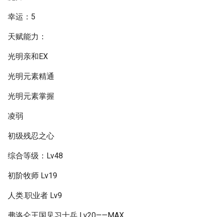
幸运：5
天赋能力：
光明亲和EX
光明元素精通
光明元素掌握
凌弱
初级残忍之心
综合等级：Lv48
初阶牧师 Lv19
人类.职业者 Lv9
弗洛仑王国见习士兵 Lv20——MAX