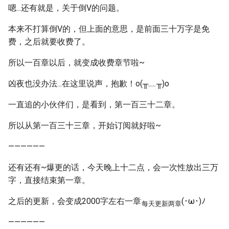
嗯...还有就是，关于倒V的问题。
本来不打算倒V的，但上面的意思，是前面三十万字是免
费，之后就要收费了。
所以一百章以后，就变成收费章节啦~
凶夜也没办法...在这里说声，抱歉！o(╥﹏╥)o
一直追的小伙伴们，是看到，第一百三十二章。
所以从第一百三十三章，开始订阅就好啦~
——————
还有还有~爆更的话，今天晚上十二点，会一次性放出三万
字，直接结束第一章。
之后的更新，会变成2000字左右一章
(･ω･)ﾉ
每天更新两章
——————