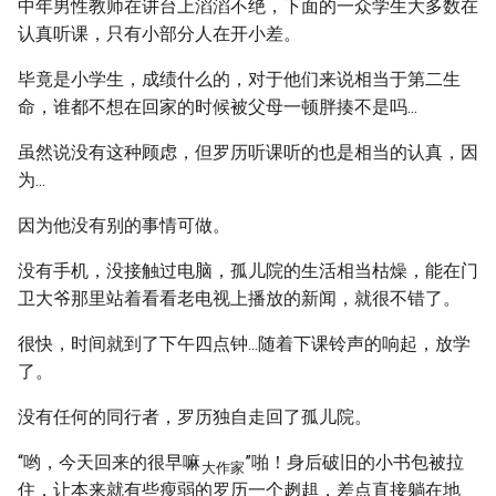
中年男性教师在讲台上滔滔不绝，下面的一众学生大多数在
认真听课，只有小部分人在开小差。
毕竟是小学生，成绩什么的，对于他们来说相当于第二生
命，谁都不想在回家的时候被父母一顿胖揍不是吗...
虽然说没有这种顾虑，但罗历听课听的也是相当的认真，因
为...
因为他没有别的事情可做。
没有手机，没接触过电脑，孤儿院的生活相当枯燥，能在门
卫大爷那里站着看看老电视上播放的新闻，就很不错了。
很快，时间就到了下午四点钟...随着下课铃声的响起，放学
了。
没有任何的同行者，罗历独自走回了孤儿院。
“哟，今天回来的很早嘛
”啪！身后破旧的小书包被拉
大作家
住，让本来就有些瘦弱的罗历一个趔趄，差点直接躺在地