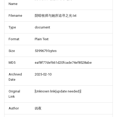
Name
Filename
阴暗牧师与她所追寻之光.txt
Type
document
Format
Plain Text
Size
5399679 bytes
MD5
eaf8f77def661d20fcade74ef8528abe
Archived
2025-02-10
Date
Original
[Unknown link(update needed)]
Link
Author
凶夜