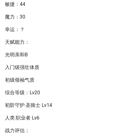
敏捷：44
魔力：30
幸运：？
天赋能力：
光明亲和B
入门级强壮体质
初级领袖气质
综合等级：Lv20
初阶守护.圣骑士 Lv14
人类.职业者 Lv6
战力评估：