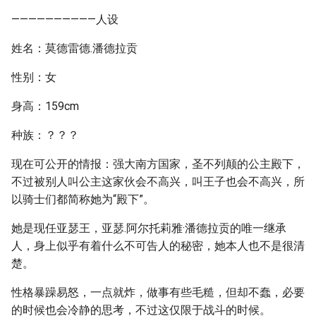
——————————人设
姓名：莫德雷德.潘德拉贡
性别：女
身高：159cm
种族：？？？
现在可公开的情报：强大南方国家，圣不列颠的公主殿下，
不过被别人叫公主这家伙会不高兴，叫王子也会不高兴，所
以骑士们都简称她为“殿下”。
她是现任亚瑟王，亚瑟.阿尔托莉雅·潘德拉贡的唯一继承
人，身上似乎有着什么不可告人的秘密，她本人也不是很清
楚。
性格暴躁易怒，一点就炸，做事有些毛糙，但却不蠢，必要
的时候也会冷静的思考，不过这仅限于战斗的时候。