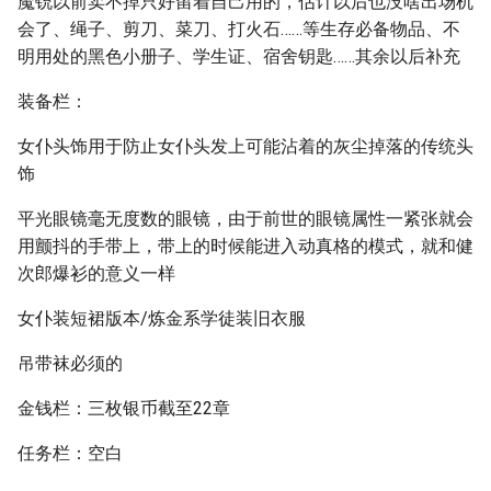
魔铳以前卖不掉只好留着自己用的，估计以后也没啥出场机
会了、绳子、剪刀、菜刀、打火石……等生存必备物品、不
明用处的黑色小册子、学生证、宿舍钥匙……其余以后补充
装备栏：
女仆头饰用于防止女仆头发上可能沾着的灰尘掉落的传统头
饰
平光眼镜毫无度数的眼镜，由于前世的眼镜属性一紧张就会
用颤抖的手带上，带上的时候能进入动真格的模式，就和健
次郎爆衫的意义一样
女仆装短裙版本/炼金系学徒装旧衣服
吊带袜必须的
金钱栏：三枚银币截至22章
任务栏：空白