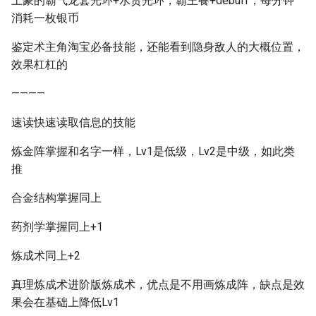
土豪的霸气龙套光环+水货光环，霸王餐+debuff，每分钟
消耗一枚银币
鉴定术主角淘宝必备技能，还能看到隐身敌人的大概位置，
效果杠杠的
————
速读快速读取信息的技能
炼金阵掌握和名字一样，Lv1是低级，Lv2是中级，如此类
推
合金结构掌握同上
药剂学掌握同上+1
炼成术同上+2
真理炼成术进阶版炼成术，优点是不用画炼成阵，缺点是效
果会在基础上降低Lv1