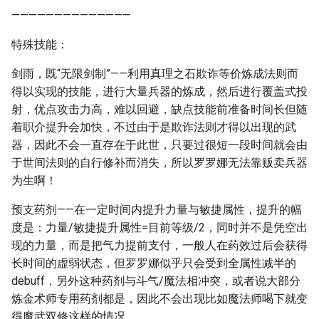
——————————————
特殊技能：
剑雨，既“无限剑制”——利用真理之石欺诈等价炼成法则而
得以实现的技能，进行大量兵器的炼成，然后进行覆盖式投
射，优点攻击力高，难以回避，缺点技能前准备时间长但随
着职介提升会加快，不过由于是欺诈法则才得以出现的武
器，因此不会一直存在于此世，只要过很短一段时间就会由
于世间法则的自行修补而消失，所以罗罗娜无法靠贩卖兵器
为生啊！
预支药剂——在一定时间内提升力量与敏捷属性，提升的幅
度是：力量/敏捷提升属性=目前等级/2，同时并不是凭空出
现的力量，而是把气力提前支付，一般人在药效过后会获得
长时间的虚弱状态，但罗罗娜似乎只会受到全属性减半的
debuff，另外这种药剂与斗气/魔法相冲突，或者说大部分
炼金术师专用药剂都是，因此不会出现比如魔法师喝下就变
得魔武双修这样的情况。