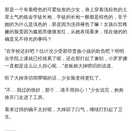
那是一个有着橙色的可爱短发的少女，身上穿着浅棕色的土
里土气的炼金学徒长袍，学徒的长袍一般都是棕色的，至于
她的为什么是浅色的，那是因为洗得褪色了嘛！女孩白皙稚
嫩的脸蛋因为尴尬而微微发红，从她表现看来，现在做的的
确是见不得光的事吗？
“在学校还好吧？估计没少受那些贵族小孩的欺负吧？明明
在学院上课就已经很累了呢，还在那打起了兼职，小罗罗娜
一直都是这么让人担心呢……”老板娘大婶唠叨的说道。
听了大婶亲切而啰嗦的话，少女脸变得更红了。
“不……我过的很好，那个……请不用担心！”少女说完，匆匆
推开门走进了工房。
看来过得的确不太好呢，大婶叹了口气，继续打扫起了卫
生。
…………