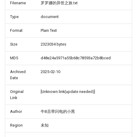
Filename
罗罗娜的异世之旅.txt
Type
document
Format
Plain Text
Size
2323034 bytes
MD5
d48e24a5971a55b68c78593a72b8bced
Archived
2025-02-10
Date
Original
[Unknown link(update needed)]
Link
Author
牛B且带闪电的小黑
Region
未知