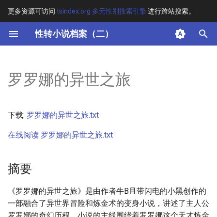
更多资源可访问
tsindex.org 多元性别搜索引擎
进行跨站搜索。
键
性转小说档案（二）
入
摘要
以
罗罗娜的异世之旅
开
其他信息
始
正文
下载:
罗罗娜的异世之旅.txt
搜
在线阅读 罗罗娜的异世之旅.txt
索
摘要
《罗罗娜的异世之旅》是由作者牛B且带闪电的小黑创作的
一部融合了异世界冒险和炼金术的变身小说，讲述了主人公
罗罗娜的奇幻历程。小说的主线围绕着罗罗娜这个天才炼金