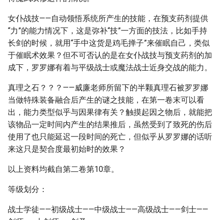
女仆战技——自动领悟系统所产生的技能，在预支药剂提供
“力”的能力情况下，这是弥补“技”一方面的技法，比如手持
长剑的时候，就用“手中这货是鸡毛掸子”来催眠自己，类似
于催眠术效果？但不可否认的是在女仆战技与预支药剂的加
成下，罗罗娜有着与平级战士或魔法战士近身交战的能力。
真理之石？？？——威廉老师所留下的半颗真理石被罗罗娜
当做特殊装备融合后产生的谜之技能，在第一卷末可以看
出，能力类型似乎与因果律有关？触摸起因之物后，就能把
该物品一定时间内产生的结果推后，虽然受到了致死的伤后
使用了也只能延迟一段时间的死亡，但似乎从罗罗娜的话听
来这只是契合度最初始时的效果？
以上资料均截自第二卷第10章。
等级划分：
战士学徒——初级战士——中级战士——高级战士——剑士——