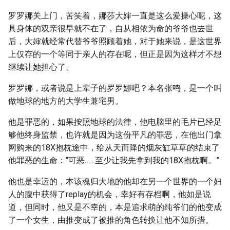
罗罗娜关上门，苦笑着，娜莎大婶一直是这么爱操心呢，这
具身体的双亲很早就不在了，自从相依为命的爷爷也去世
后，大婶就经常代替爷爷照顾着她，对于她来说，是这世界
上仅存的一个等同于亲人的存在呢，但正是因为这样才不想
继续让她担心了。
罗罗娜，或者说是上辈子的罗罗娜吧？本名张鸣，是一个叫
做地球的地方的大学生兼宅男。
他是罪恶的，如果按照地球的法律，他电脑里的毛片已经足
够他终身监禁，也许就是因为这份平凡的罪恶，在他出门拿
网购来的18X抱枕途中，给从天而降的烟灰缸草草的结束了
他罪恶的生命：“可恶……至少让我先拿到我的18X抱枕啊。”
他也是幸运的，本该魂归大地的他却在另一个世界的一个妇
人的腹中获得了replay的机会，幸好有存档啊，他如是说
道，但同时，他又是不幸的，本是追求萌的纯爷们的他变成
了一个女生，由推变成了被推的角色转换让他不知所措。