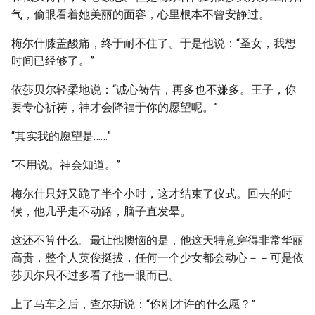
气，偷眼看着她美丽的面容，心里根本不曾安静过。
梅尔什膝盖酸痛，终于耐不住了。于是他说：“圣女，我想
时间已经够了。”
依莎贝尔轻柔地说：“诚心祷告，再多也不嫌多。王子，你
要专心祈祷，神才会降福于你的愿望呢。”
“其实我的愿望是……”
“不用说。神会知道。”
梅尔什只好又跪了半个小时，这才结束了仪式。回去的时
候，他几乎走不动路，脑子直发晕。
这还不算什么。最让他懊恼的是，他这天特意穿得非常华丽
高贵，整个人英俊挺拔，任何一个少女都会动心－－可是依
莎贝尔只不过多看了他一眼而已。
上了马车之后，查尔斯说：“你刚才许的什么愿？”