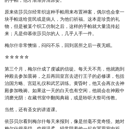
的手帕，他才渐渐弄清原委。
原来依莎贝尔经常织这种手帕用来布置神案，偶尔也会拿一
块手帕送给贫民或是病人，为他们祈福。这本是珍贵的礼
物，但是被某个织工仿制之后，这样的手帕就大量流传起
来；凡是仰慕依莎贝尔的人，几乎人手一件。
梅尔什非常懊恼，闷闷不乐，回到居所之后一夜无眠。
☆☆☆☆☆
第三个月，梅尔什成了虔诚的信徒。每天天不亮，他就跑到
神殿去参加晨祷，之后再回皇宫去进行王子的必修课，包括
治国方略、宫廷礼仪和武艺训练。黄昏时，他又会再次去神
殿参加晚祷。如果这一天的白天也有空闲，他就会在神殿中
消磨光阴：在藏书室中翻阅典籍，或是聆听大祭司传教。
当然，还有圣女的讲道课。
依莎贝尔看到梅尔什每天来报到，像是丝毫不觉奇怪。她对
梅尔什很亲切，也很温柔，经常陪着他一起在冥思室中祈