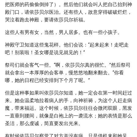
把医师的药偷偷倒掉了）。然后他们就会叫人把自己抬到神
殿门口，请依莎贝尔医治。还有些人，故意穿得破破烂烂，
哭泣着跑去神殿，要请依莎贝尔祈福。
这些人有男有女，当然，男人居多。也有一些小孩子。
神殿守卫知道这些鬼花样。他们会说：“起来起来！走吧走
吧！别装啦！圣女哪是说见就见的！”
祭司们就会客气一些。“啊，依莎贝尔真的很忙。”然后祭司
就会拿出一本厚厚的会客单，慢悠悠地翻来翻去。“你看
哪，她的日程已经安排到下个月了呢。”
但是这种事如果叫依莎贝尔知道，她一定会在第一时间赶过
来。她会温柔地拉着病人的手，向神祈祷，为这个人赶走病
魔，带来福运。这个时候，依莎贝尔往往会微闭双眼，黑发
一直垂到腰间，就像是白袍上的一袭流水；她的表情是那么
圣洁，那么虔诚，简直要发出光来。
有时候依莎贝尔察觉了对方并没有病，只是借机来和她见