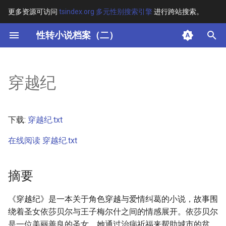
更多资源可访问
tsindex.org 多元性别搜索引擎
进行跨站搜索。
键
性转小说档案（二）
入
摘要
以
穿越纪
开
其他信息
始
正文
下载:
穿越纪.txt
搜
在线阅读 穿越纪.txt
索
摘要
《穿越纪》是一本关于角色穿越与爱情纠葛的小说，故事围
绕着圣女依莎贝尔与王子梅尔什之间的情感展开。依莎贝尔
是一位美丽善良的圣女，她通过治病祈福来帮助城市的贫