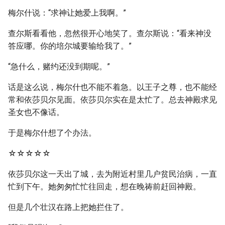
梅尔什说：“求神让她爱上我啊。”
查尔斯看看他，忽然很开心地笑了。查尔斯说：“看来神没
答应哪。你的培尔城要输给我了。”
“急什么，赌约还没到期呢。”
话是这么说，梅尔什也不能不着急。以王子之尊，也不能经
常和依莎贝尔见面。依莎贝尔实在是太忙了。总去神殿求见
圣女也不像话。
于是梅尔什想了个办法。
☆☆☆☆☆
依莎贝尔这一天出了城，去为附近村里几户贫民治病，一直
忙到下午。她匆匆忙忙往回走，想在晚祷前赶回神殿。
但是几个壮汉在路上把她拦住了。