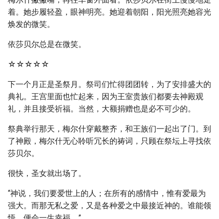
着。她步履轻盈，眼神明亮。她迎着朝阳，阳光照亮她容光
焕发的微笑。
依莎贝尔总是在微笑。
☆☆☆☆☆
下一个月正是圣祭月。祭司们忙得团团转，为了安排盛大的
典礼。王宫里面也忙起来，因为王室贵族们都要去神殿观
礼，并且接受祈福。当然，大额捐赠也是必不可少的。
祭典举行那天，梅尔什穿戴整齐，和王族们一起出了门。到
了神殿，梅尔什无心聆听冗长的祷词，只顾在祭坛上寻找依
莎贝尔。
很快，圣女就出场了。
“神说，我们要爱世上的人；在所有的感情中，惟有爱最为
强大。而那无私之爱，又是各种爱之中最接近神的。谁能领
悟，便会一生幸福。”