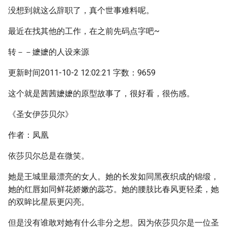
没想到就这么辞职了，真个世事难料呢。
最近在找其他的工作，在之前先码点字吧~
转－－嬷嬷的人设来源
更新时间2011-10-2 12:02:21 字数：9659
这个就是茜茜嬷嬷的原型故事了，很好看，很伤感。
《圣女伊莎贝尔》
作者：凤凰
依莎贝尔总是在微笑。
她是王城里最漂亮的女人。她的长发如同黑夜织成的锦缎，
她的红唇如同鲜花娇嫩的蕊芯。她的腰肢比春风更轻柔，她
的双眸比星辰更闪亮。
但是没有谁敢对她有什么非分之想。因为依莎贝尔是一位圣