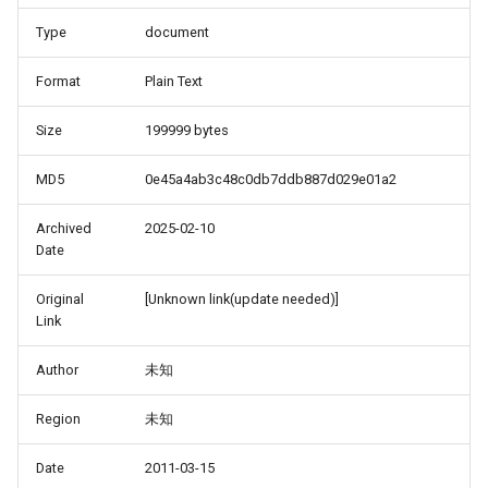
Type
document
Format
Plain Text
Size
199999 bytes
MD5
0e45a4ab3c48c0db7ddb887d029e01a2
Archived
2025-02-10
Date
Original
[Unknown link(update needed)]
Link
Author
未知
Region
未知
Date
2011-03-15