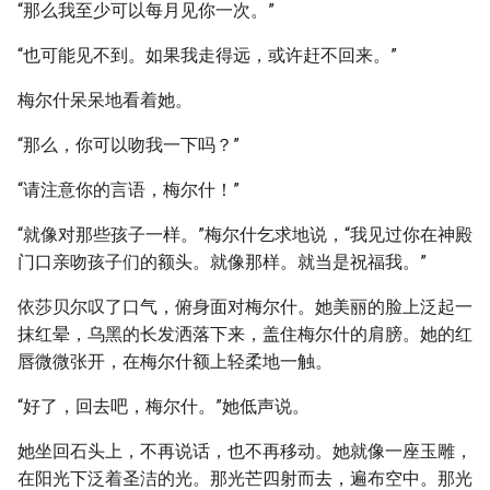
“那么我至少可以每月见你一次。”
“也可能见不到。如果我走得远，或许赶不回来。”
梅尔什呆呆地看着她。
“那么，你可以吻我一下吗？”
“请注意你的言语，梅尔什！”
“就像对那些孩子一样。”梅尔什乞求地说，“我见过你在神殿
门口亲吻孩子们的额头。就像那样。就当是祝福我。”
依莎贝尔叹了口气，俯身面对梅尔什。她美丽的脸上泛起一
抹红晕，乌黑的长发洒落下来，盖住梅尔什的肩膀。她的红
唇微微张开，在梅尔什额上轻柔地一触。
“好了，回去吧，梅尔什。”她低声说。
她坐回石头上，不再说话，也不再移动。她就像一座玉雕，
在阳光下泛着圣洁的光。那光芒四射而去，遍布空中。那光