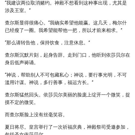
“我建议两位取消赌约。神殿不想看到这种事出现，尤其是
涉及王室。”
查尔斯显得很痛心。“我确实希望他能赢。这几天，梅尔什
已经瘦了一圈。我希望能帮他一把，所以才前来相求。”
“那么请转告他，保持饮食，注意休息。”
查尔斯沉默片刻，起身告辞。走到门口，他听到依莎贝尔在
身后低声祷诵。
“神说，帮助别人不可包藏私心；神说，要行事光明，不可
滥用计谋。神说，多行善事，福运方长。”
查尔斯猛然回头。依莎贝尔美丽的脸庞上绽开一个微笑，捉
摸不定的微笑。
而查尔斯脸上没有丝毫笑容。
夏日将尽。皇宫举行了一次祈福庆典，神殿祭司受邀参加，
包括圣女依莎贝尔。