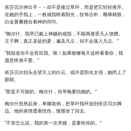
依莎贝尔伸出手－－却不是接过草环，而是把它轻轻推开。
在她的手指上，一枚戒指映着阳光，纹饰古朴，雕琢精致，
白金翼瓣拥合着神的符印。
“梅尔什。我早已戴上神赐的戒指，不能再接受凡人馈赠。
王子啊，真正圣徒的爱，遍及凡尘，却不会落入凡尘。”
“我知道你不会答应我。唉！如果能够每天这样看着你，我
愿意终身不娶。”
依莎贝尔抬头去望天上的白云。或许是阳光太强，她闭上了
眼睛。
“那是不可能的。梅尔什，你早晚要结婚的。”
梅尔什忽然起身，单膝跪倒，把草叶指环放到依莎贝尔脚
边。他的表情透着忧伤，慢慢坐了回去。
“不管怎么说，我的第一次求婚，是要给你的。”