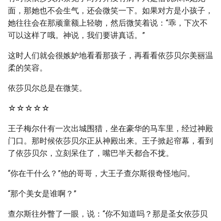
面，那她也不会生气，还会微笑一下。如果对方是小孩子，
她往往会在那顽童额上轻吻，然后微笑着说：“乖，下次不
可以这样了哦。神说，我们要讲真话。”
这时人们就会很嫉妒地看看那孩子，再看看依莎贝尔美丽温
柔的笑容。
依莎贝尔总是在微笑。
☆☆☆☆☆
王子梅尔什有一次出城围猎，坐在豪华的马车里，经过神殿
门口。那时候依莎贝尔正从神殿出来。王子掀起帘幕，看到
了依莎贝尔，立刻呆住了，嘴巴半天都合不拢。
“你在干什么？”他的哥哥，大王子查尔斯很奇怪地问。
“那个美女是谁啊？”
查尔斯往外瞥了一眼，说：“你不知道吗？那是圣女依莎贝