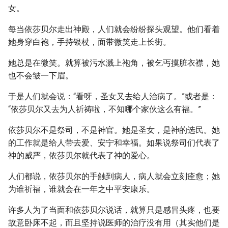
女。
每当依莎贝尔走出神殿，人们就会纷纷探头观望。他们看着
她身穿白袍，手持银杖，面带微笑走上长街。
她总是在微笑。就算被污水溅上袍角，被乞丐摸脏衣襟，她
也不会皱一下眉。
于是人们就会说：“看呀，圣女又去给人治病了。”或者是：
“依莎贝尔又去为人祈祷啦，不知哪个家伙这么有福。”
依莎贝尔不是祭司，不是神官。她是圣女，是神的选民。她
的工作就是给人带去爱、安宁和幸福。如果说祭司们代表了
神的威严，依莎贝尔就代表了神的爱心。
人们都说，依莎贝尔的手触到病人，病人就会立刻痊愈；她
为谁祈福，谁就会在一年之中平安康乐。
许多人为了当面和依莎贝尔说话，就算只是感冒头疼，也要
故意卧床不起，而且坚持说医师的治疗没有用（其实他们是