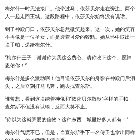
梅尔什一时无法接口。他牵过马，依莎贝尔走在旁边。两个
人一起走回王城。这段路程中，依莎贝尔始终没有说话。
到了神殿门口，依莎贝尔忽然微笑起来。这一次，她的笑容
不再像是一位圣女，而是透着可爱的狡黠。她从怀中取出一
块手帕，递给梅尔什。
“梅尔什王子，谢谢你为我这么费心。请你收下这个。愿神
恩佑你！”
梅尔什是多么激动啊！他目送依莎贝尔的身影在神殿门后消
失，之后立刻打马飞奔，跑去找查尔斯。
谁曾想，看到这块绣着神像和“依莎贝尔敬献”字样的手帕，
查尔斯不但没有认输，反而大笑不止。
“你以为这就算爱的信物？这种东西，城里好多人都有！”
梅尔什气愤不已，但是，当查尔斯手下一名侍卫也拿出同样