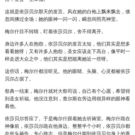
这就是依莎贝尔那天的发言。风在她的白袍上飘来飘去，倏
忽间拂过全场；她的眼神一闪一闪，瞬息间照亮神堂。
梅尔什目不转睛，盯着依莎贝尔，舍不得离开。
身边许多人在抱怨，依莎贝尔的发言太短，他们其实是想多
看看她呀；又有许多人抱怨，圣女应该走下高台，像平时一
样走进大众之中，他们其实是想能离她近一些呀。
这些话，梅尔什都没听见。他的眼睛、头脑、心灵都被依莎
贝尔占据了。
祭典一结束，梅尔什就对大祭司说，自己有个心愿，希望得
到圣女祈福。他没注意到，查尔斯在旁边用很异样的眼神看
着他。
依莎贝尔答应了。于是梅尔什跟着她去祈祷室。梅尔什跪在
神像前，依莎贝尔跪在他身边。整整半个小时，依莎贝尔都
在低头祷告，专心致志。但是梅尔什闻到依莎贝尔身上的香