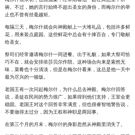
祷。不过，她的言行始终不超出圣女的身份，而梅尔什的举
止也不曾有丝毫越矩。
每隔三天，梅尔什就会向神殿献上一大堆礼品，包括许多鲜
花，用来装点庭园。这些鲜花中总会有十捧百合，专门敬献
给圣女。
祭司们经常邀请梅尔什一同进餐。出于礼貌，如果大祭司恰
巧不在，就会安排依莎贝尔作陪。这种场合向来是索然无
味，菜肴也十分清淡，但是在梅尔什看来，这总是他一天中
最为尽兴的一顿饭。
老国王有一次问起梅尔什，为什么总去神殿。梅尔什回答
说，圣徒在民间的势力很广，如果得到他们支持，王室会更
稳固。老国王对这个回答非常满意，但也很睿智地警告说，
不要做得太过分，因为王权和神职是两回事。
在第三个月的月末，梅尔什的身影忽然从神殿里消失了。