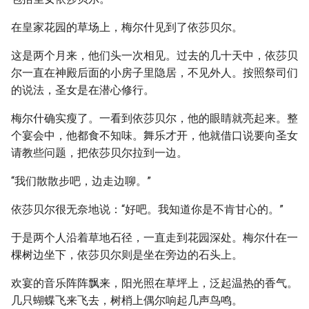
在皇家花园的草场上，梅尔什见到了依莎贝尔。
这是两个月来，他们头一次相见。过去的几十天中，依莎贝
尔一直在神殿后面的小房子里隐居，不见外人。按照祭司们
的说法，圣女是在潜心修行。
梅尔什确实瘦了。一看到依莎贝尔，他的眼睛就亮起来。整
个宴会中，他都食不知味。舞乐才开，他就借口说要向圣女
请教些问题，把依莎贝尔拉到一边。
“我们散散步吧，边走边聊。”
依莎贝尔很无奈地说：“好吧。我知道你是不肯甘心的。”
于是两个人沿着草地石径，一直走到花园深处。梅尔什在一
棵树边坐下，依莎贝尔则是坐在旁边的石头上。
欢宴的音乐阵阵飘来，阳光照在草坪上，泛起温热的香气。
几只蝴蝶飞来飞去，树梢上偶尔响起几声鸟鸣。