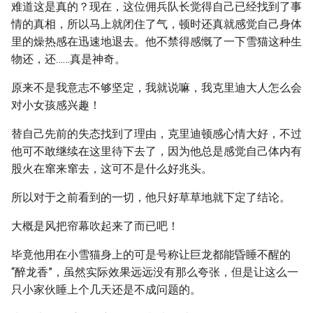
难道这是真的？现在，这位佣兵队长觉得自己已经找到了事
情的真相，所以马上就闭住了气，顿时还真就感觉自己身体
里的燥热感在迅速地退去。他不禁得感慨了一下雪猫这种生
物还，还……真是神奇。
原来不是我意志不够坚定，我就说嘛，我克里迪大人怎么会
对小女孩感兴趣！
替自己先前的失态找到了理由，克里迪顿感心情大好，不过
他可不敢继续在这里待下去了，因为他总是感觉自己体内有
股火在窜来窜去，这可不是什么好兆头。
所以对于之前看到的一切，他只好草草地就下定了结论。
大概是风把帘幕吹起来了而已吧！
毕竟他用在小雪猫身上的可是号称让巨龙都能昏睡不醒的
“醉龙香”，虽然实际效果远远没有那么夸张，但是让这么一
只小家伙睡上个几天还是不成问题的。