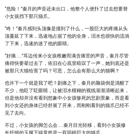
“危险！”秦月的声音还未出口，他整个人便扑了过去想要替
小女孩挡下那只猫爪。
“咚！”秦月感到头顶像是撞到了什么，一股巨大的疼痛从头
顶蔓延了下来，迅速地占据了他的全身，泪水也很快的流淌
了下来，迅速的迷了他的眼睛。
“好痛……”耳边传来小女孩稚嫩而满含痛苦的声音，秦月尽管
痛得快要晕过去了，依旧在心底里暗叹了一声，她到底还是
被那只大猫给害了吗？可恶，怎么会有那么大的猫啊？
也许下一个就是我了吧？剧痛之下，秦月的脑袋倒是清醒了
不少，他眨了眨眼睛，让被泪水模糊的视线渐渐清晰起来，
但是他却并没有看到想象中小女孩惨死的悲剧景象，而是看
到小女还的身体已经舒展了开来，而刚刚看到的猫爪已经不
见了去向。
不过，小女孩的脚怎么会……秦月目光轻移，看到小女孩修
长纤细的玉腿下端竟然是一双同样巨大的猫爪。