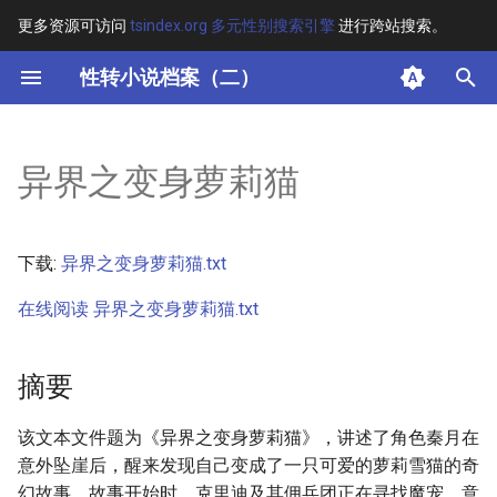
更多资源可访问
tsindex.org 多元性别搜索引擎
进行跨站搜索。
键
性转小说档案（二）
入
摘要
以
异界之变身萝莉猫
开
其他信息
始
正文
下载:
异界之变身萝莉猫.txt
搜
在线阅读 异界之变身萝莉猫.txt
索
摘要
该文本文件题为《异界之变身萝莉猫》，讲述了角色秦月在
意外坠崖后，醒来发现自己变成了一只可爱的萝莉雪猫的奇
幻故事。故事开始时，克里迪及其佣兵团正在寻找魔宠，意