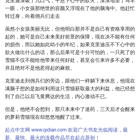
克里迪深吸了几口气，平息下心中的欲火，深深地望了马车
一眼，小女孩那绝世的容颜又浮现在了他的脑海中。他赶忙
转过身，向着佣兵们走去
虽然小女孩美丽无比，但他明白那并不是自己有资格享用的
起的，她可是自己未来美好前景的保障，现在决不能有任何
的损伤，而以她如此幼小的年纪，如果克里迪压不下心中的
欲火做出什么的话，那么后果可是十分可怕的，一只死了的
雪猫不仅不能给他带来任何好处，甚至会引来许多不必要，
并且绝对不是他惹得起的麻烦。
克里迪走到佣兵们的旁边，跟他们一样躺下来休息，他现在
满脑子想的是如何利用这只雪猫获取最大的利益，他已经想
到了自己以后飞黄腾达的生活，内心激动不已。
但是，他绝不会想到，那只本来中了迷药，三天后才会醒来
的萝莉雪猫现在却悠悠地醒了过来。
起点中文网 www.qidian.com 欢迎广大书友光临阅读，最
新、最快、最火的连载作品尽在起点原创！