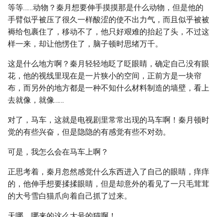
等等……动物？秦月想要伸手摸摸那是什么动物，但是他的
手臂似乎被压了很久一样酸涩的使不出力气，而且似乎被被
褥给包裹住了，移动不了，他只好艰难的抬起了头，不过这
样一来，却让他愣住了，脑子顿时思绪万千。
这是什么地方啊？秦月轻轻地眨了眨眼睛，确定自己没有眼
花，他的视线里现在是一片狭小的空间，正前方是一块帘
布，而另外的地方都是一种不知什么材料制造的墙壁，看上
去就像，就像……
对了，马车，这就是电视剧里常常出现的马车啊！秦月顿时
觉的有些兴奋，但是隐隐的有感觉有些不对劲。
可是，我怎么会在马车上啊？
正思考着，秦月忽然感觉什么东西进入了自己的眼睛，痒痒
的，他伸手想要揉揉眼睛，但是却意外的看见了一只毛茸茸
的大号雪白猫爪向着自己抓了过来。
天哪，哪来的这么大号的猫啊！