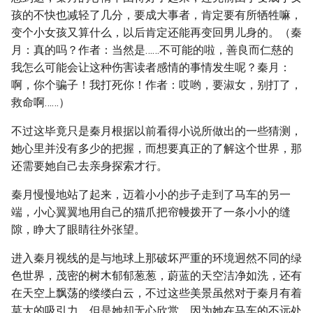
孩的不快也减轻了几分，要成大事者，肯定要有所牺牲嘛，
变个小女孩又算什么，以后肯定还能再变回男儿身的。（秦
月：真的吗？作者：当然是……不可能的啦，善良而仁慈的
我怎么可能会让这种伤害读者感情的事情发生呢？秦月：
啊，你个骗子！我打死你！作者：哎哟，要淑女，别打了，
救命啊……）
不过这毕竟只是秦月根据以前看得小说所做出的一些猜测，
她心里并没有多少的把握，而想要真正的了解这个世界，那
还需要她自己去亲身探索才行。
秦月慢慢地站了起来，迈着小小的步子走到了马车的另一
端，小心翼翼地用自己的猫爪把帘幔拨开了一条小小的缝
隙，睁大了眼睛往外张望。
进入秦月视线的是与地球上那破坏严重的环境迥然不同的绿
色世界，茂密的树木郁郁葱葱，蔚蓝的天空洁净如洗，还有
在天空上飘荡的缕缕白云，不过这些美景虽然对于秦月有着
莫大的吸引力，但是她却无心欣赏，因为她在马车的不远处