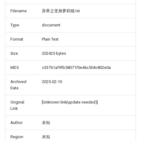
Filename
异界之变身萝莉猫.txt
Type
document
Format
Plain Text
Size
202425 bytes
MD5
c33761af9fb58071f0e46c504c802e0a
Archived
2025-02-10
Date
Original
[Unknown link(update needed)]
Link
Author
未知
Region
未知