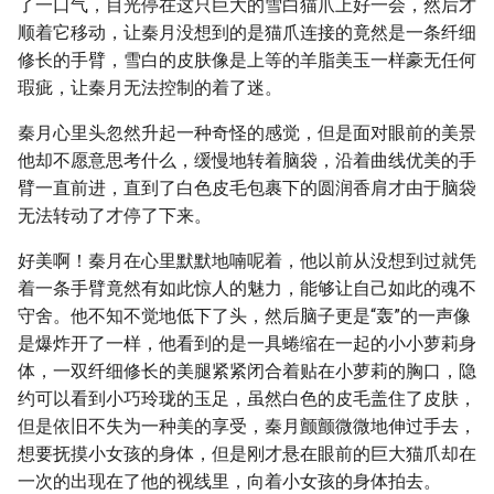
了一口气，目光停在这只巨大的雪白猫爪上好一会，然后才
顺着它移动，让秦月没想到的是猫爪连接的竟然是一条纤细
修长的手臂，雪白的皮肤像是上等的羊脂美玉一样豪无任何
瑕疵，让秦月无法控制的着了迷。
秦月心里头忽然升起一种奇怪的感觉，但是面对眼前的美景
他却不愿意思考什么，缓慢地转着脑袋，沿着曲线优美的手
臂一直前进，直到了白色皮毛包裹下的圆润香肩才由于脑袋
无法转动了才停了下来。
好美啊！秦月在心里默默地喃呢着，他以前从没想到过就凭
着一条手臂竟然有如此惊人的魅力，能够让自己如此的魂不
守舍。他不知不觉地低下了头，然后脑子更是“轰”的一声像
是爆炸开了一样，他看到的是一具蜷缩在一起的小小萝莉身
体，一双纤细修长的美腿紧紧闭合着贴在小萝莉的胸口，隐
约可以看到小巧玲珑的玉足，虽然白色的皮毛盖住了皮肤，
但是依旧不失为一种美的享受，秦月颤颤微微地伸过手去，
想要抚摸小女孩的身体，但是刚才悬在眼前的巨大猫爪却在
一次的出现在了他的视线里，向着小女孩的身体拍去。