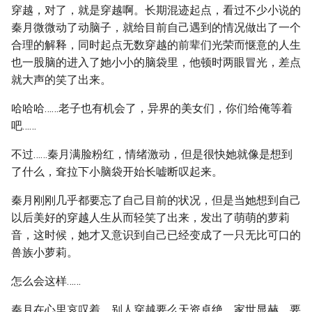
穿越，对了，就是穿越啊。长期混迹起点，看过不少小说的
秦月微微动了动脑子，就给目前自己遇到的情况做出了一个
合理的解释，同时起点无数穿越的前辈们光荣而惬意的人生
也一股脑的进入了她小小的脑袋里，他顿时两眼冒光，差点
就大声的笑了出来。
哈哈哈……老子也有机会了，异界的美女们，你们给俺等着
吧……
不过……秦月满脸粉红，情绪激动，但是很快她就像是想到
了什么，耷拉下小脑袋开始长嘘断叹起来。
秦月刚刚几乎都要忘了自己目前的状况，但是当她想到自己
以后美好的穿越人生从而轻笑了出来，发出了萌萌的萝莉
音，这时候，她才又意识到自己已经变成了一只无比可口的
兽族小萝莉。
怎么会这样……
秦月在心里哀叹着，别人穿越要么天资卓绝，家世显赫，要