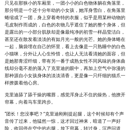
只见在那狭小的车厢里，一团小小的白色物体躺在角落里，
那分明是一个还十分年幼的小女孩，她浑身雪白，在角落里
蜷缩成了一团，身上穿着奇特的衣服，似乎是用某种动物的
毛皮制作而成的，白色的衣物几乎遮住了她的整个身体，但
是露出的一小部分肌肤却是像最纯净的初雪一样晶莹洁白，
甚至还在散发着淡淡的有如月光一般的光芒。她的身体蜷在
一起，脑袋埋在自己的怀里，看上去像是一只熟睡中的白色
小猫咪，分外让人心生怜惜，也让人无法看清她的面容，但
是她那青涩纤细，带有另一番于成熟女性不同风味的身体曲
线却分毫不差的落入了克里迪的眼中，再加上空气中弥漫的
那种源自小女孩身体的淡淡清香，更是像一只纤细的猫爪一
样撩拨着他心房。
克里迪舔了舔干燥的嘴唇，感觉浑身止不住的燥热，他撩开
帘幕，向着马车里跨步。
“团长！您没事吧？”克里迪刚刚提起腿，这个时候却有个声
音传了过来，他猛然一惊，这才回过神来，暗道了一声好
险，收回停在空中的右腿，放下帘幕，转过身，沉声问道