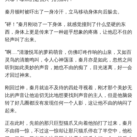
秦月顿时被吓出了一身冷汗，立马移动身体向后躲去。
“砰！”秦月刚动了一下身体，就感觉撞到了什么坚硬的东
西，身体上更是传来了一种超乎想象的疼痛，让他忍不住的
轻声叫了出来。
“啊……”清澈悦耳的萝莉萌音，仿佛叮咚作响的山泉，又如百
灵鸟的清脆鸣叫，令人心神荡漾，秦月亦是如此，忽然之间
听到如此美妙的声音，她也不由的痴了，目光迷离，好一会
才回过神来。
刚回过神，秦月就迫不及待的四处寻视着，刚才那个美妙无
比的声音让他迫切无比地想要找到声音的主人，但是他脑袋
转了好几圈都没有发现任何一个人影，这让他不由的纳闷了
起来。
正在此时，先前的那只巨型猫爪又向着他拍打了过来，秦月
不由得一惊，不过这一惊却让那只猫爪停在了半空中，他松