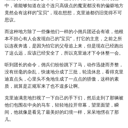
中，谁能够知道在这个连只高级点的魔宠都没有的偏僻地方
竟然会有这样的“宝贝”，现在想想，克里迪都仍旧觉得不可
思议。
而这种地方除了一些像他们一样的小佣兵团还会有谁，他根
本不担心有人会发现自己的“宝贝”，打它的主意，之前之所
以连夜奔逃，是因为怕它的父母追上来，但是现在已经跑出
了这么远，应该已经安全了，所以克里迪才下令休整一会。
听到团长的命令，佣兵们纷纷跳下了马，动作迅捷而齐整，
没有丝毫的杂乱，快速地分成了三批，轮流休息，看得克里
迪直点头，心里头不免地生成了一点点的骄傲，这样的素
质，就算是正规军来了也不遑多让啊。
克里迪满意地扫视了一下自己的手下们，然后走到了那辆被
他们包围在中央的马车，轻轻地拉开帘幕，望里面望，瞬
间，他就像是看见了最美好的幻境一样，呆呆地愣在了那
儿。