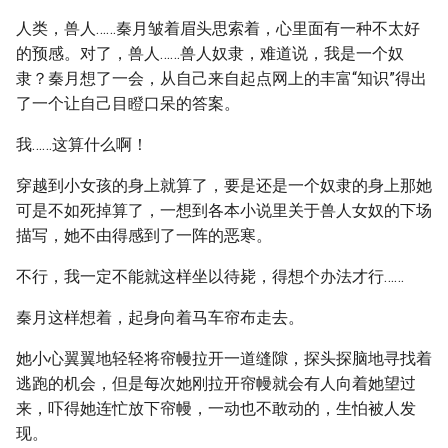
人类，兽人……秦月皱着眉头思索着，心里面有一种不太好
的预感。对了，兽人……兽人奴隶，难道说，我是一个奴
隶？秦月想了一会，从自己来自起点网上的丰富“知识”得出
了一个让自己目瞪口呆的答案。
我……这算什么啊！
穿越到小女孩的身上就算了，要是还是一个奴隶的身上那她
可是不如死掉算了，一想到各本小说里关于兽人女奴的下场
描写，她不由得感到了一阵的恶寒。
不行，我一定不能就这样坐以待毙，得想个办法才行……
秦月这样想着，起身向着马车帘布走去。
她小心翼翼地轻轻将帘幔拉开一道缝隙，探头探脑地寻找着
逃跑的机会，但是每次她刚拉开帘幔就会有人向着她望过
来，吓得她连忙放下帘幔，一动也不敢动的，生怕被人发
现。