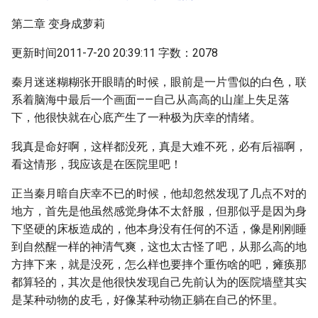
第二章 变身成萝莉
更新时间2011-7-20 20:39:11 字数：2078
秦月迷迷糊糊张开眼睛的时候，眼前是一片雪似的白色，联
系着脑海中最后一个画面——自己从高高的山崖上失足落
下，他很快就在心底产生了一种极为庆幸的情绪。
我真是命好啊，这样都没死，真是大难不死，必有后福啊，
看这情形，我应该是在医院里吧！
正当秦月暗自庆幸不已的时候，他却忽然发现了几点不对的
地方，首先是他虽然感觉身体不太舒服，但那似乎是因为身
下坚硬的床板造成的，他本身没有任何的不适，像是刚刚睡
到自然醒一样的神清气爽，这也太古怪了吧，从那么高的地
方摔下来，就是没死，怎么样也要摔个重伤啥的吧，瘫痪那
都算轻的，其次是他很快发现自己先前认为的医院墙壁其实
是某种动物的皮毛，好像某种动物正躺在自己的怀里。