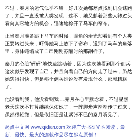
不过，秦月的运气似乎不错，好几次她都差点找到机会逃跑
了，并且一直没被人类发现，这不，她又趁着那些人转过头
看向其它地方的机会，迅速地撩开了马车的帘布。
正当秦月准备跳下马车的时候，眼角的余光却看到有个人类
正要转过头来，吓得她马上放下了帘布，退到了马车的角落
里，身体蜷缩成了自己刚刚苏醒时的那副样子。
秦月的心脏“砰砰”地快速跳动着，因为这次她看到那个佣兵
这次似乎发现了自己，并且向着自己的方向走了过来，虽然
她逃得很快，但是那个佣兵难说没有发现什么，那就糟糕
了。
他没看到我，他没看到我……秦月在心里默念着，不过显然
老天这次不打算继续保佑她了，一阵脚步声渐渐传了过来，
虽然很轻微，但是依旧还是让紧张不已的秦月听见了。
起点中文网 www.qidian.com 欢迎广大书友光临阅读，最
新、最快、最火的连载作品尽在起点原创！