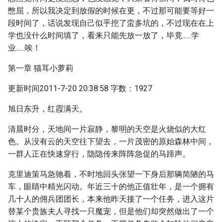
憋屈，所以我决定到放假的时候在更，不过那可能要等好一
段时间了，话说发现自己似乎挖了蛮多坑的，不过现在在上
学也没什么时间填了，看来只能先放一放了，毕竟......学
业......唉！
第一章 猫耳小萝莉
更新时间2011-7-20 20:38:58 字数：1927
旭日东升，红霞满天。
清晨时分，天地间一片寂静，黎明的天空是火烧似的大红
色。从没有云的天空往下望去，一片茂密的原始森林中间，
一群人正在快速穿行，隐隐传来阵阵急促的马蹄声。
克里迪策马急驰着，不时地回头张望一下身后那辆简陋的马
车，眼睛中精光闪动。年近三十的他正值壮年，是一个拥有
几十人的佣兵团团长，本来他昨天接了一个任务，进入这片
替某个贵族夫人寻找一只魔宠，但是他们却突然做出了一个