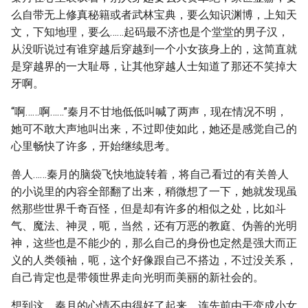
么自带无上修真秘籍或者武林宝典，要么知识渊博，上知天
文，下知地理，要么……起码最不济也是个堂堂的男子汉，
从没听说过有谁穿越后穿越到一个小女孩身上的，这简直就
是穿越界的一大耻辱，让其他穿越人士知道了那还不笑掉大
牙啊。
“啊……啊……”秦月不甘地低低叫喊了两声，现在情况不明，
她可不敢大声地叫出来，不过即使如此，她还是感觉自己的
心里畅快了许多，开始继续思考。
兽人……秦月的脑袋飞快地旋转着，将自己看过的有关兽人
的小说里的内容全部翻了出来，稍微想了一下，她就发现虽
然那些世界千奇百怪，但是却有许多的相似之处，比如斗
气、魔法、神灵，呃，当然，还有万恶的教庭、伪善的光明
神，这些也是不能少的，那么自己的身份也定然是强大而正
义的人类领袖，呃，这个好像跟自己不搭边，不过没关系，
自己肯定也是带领世界走向光明而美丽的新社会的。
想到这，秦月的心情不由得好了起来，连先前由于变成小女