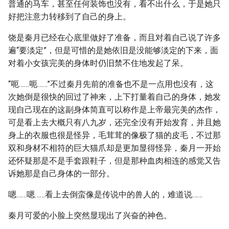
普通的马车，甚至任何装饰也没有，看不出什么，于是她只
好把注意力转移到了自己的身上。
饶是秦月已经在心底里做好了准备，而且对着自己说了许多
遍“要淡定”，但是可惜的是她依旧是没能够淡定的下来，面
对着小女孩完美的身体时仍旧禁不住地发起了呆。
“呃……呃……”不过秦月先前的准备也不是一点用也没有，这
次她倒是很快的回过了神来，上下打量着自己的身体，她发
现自己现在的这副身体简直可以称作是上帝最完美的杰作，
可是看上去大概只有八九岁，还完全没有开始发育，并且她
身上的衣服也很是怪异，毛茸茸的像极了猫的皮毛，不过那
双和身材不相符的巨大猫爪却是更加显得怪异，秦月一开始
还怀疑那是不是手套跟鞋子，但是那种血肉相连的感觉又告
诉她那是自己身体的一部分。
嗯……嗯……看上去倒蛮像是传说中的兽人的，难道说……
秦月可爱的小脸上突然显现出了兴奋的神色。