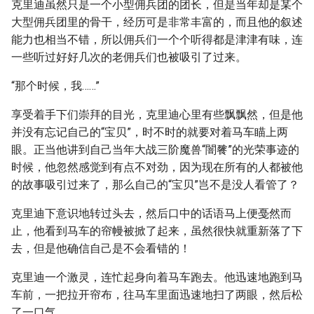
克里迪虽然只是一个小型佣兵团的团长，但是当年却是某个
大型佣兵团里的骨干，经历可是非常丰富的，而且他的叙述
能力也相当不错，所以佣兵们一个个听得都是津津有味，连
一些听过好好几次的老佣兵们也被吸引了过来。
“那个时候，我……”
享受着手下们崇拜的目光，克里迪心里有些飘飘然，但是他
并没有忘记自己的“宝贝”，时不时的就要对着马车瞄上两
眼。正当他讲到自己当年大战三阶魔兽“闇餮”的光荣事迹的
时候，他忽然感觉到有点不对劲，因为现在所有的人都被他
的故事吸引过来了，那么自己的“宝贝”岂不是没人看管了？
克里迪下意识地转过头去，然后口中的话语马上便戞然而
止，他看到马车的帘幔被掀了起来，虽然很快就重新落了下
去，但是他确信自己是不会看错的！
克里迪一个激灵，连忙起身向着马车跑去。他迅速地跑到马
车前，一把拉开帘布，往马车里面迅速地扫了两眼，然后松
了一口气。