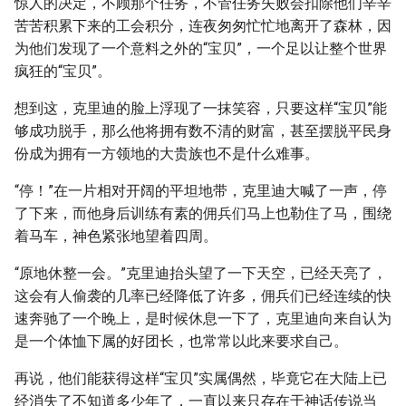
惊人的决定，不顾那个任务，不管任务失败会扣除他们辛辛
苦苦积累下来的工会积分，连夜匆匆忙忙地离开了森林，因
为他们发现了一个意料之外的“宝贝”，一个足以让整个世界
疯狂的“宝贝”。
想到这，克里迪的脸上浮现了一抹笑容，只要这样“宝贝”能
够成功脱手，那么他将拥有数不清的财富，甚至摆脱平民身
份成为拥有一方领地的大贵族也不是什么难事。
“停！”在一片相对开阔的平坦地带，克里迪大喊了一声，停
了下来，而他身后训练有素的佣兵们马上也勒住了马，围绕
着马车，神色紧张地望着四周。
“原地休整一会。”克里迪抬头望了一下天空，已经天亮了，
这会有人偷袭的几率已经降低了许多，佣兵们已经连续的快
速奔驰了一个晚上，是时候休息一下了，克里迪向来自认为
是一个体恤下属的好团长，也常常以此来要求自己。
再说，他们能获得这样“宝贝”实属偶然，毕竟它在大陆上已
经消失了不知道多少年了，一直以来只存在于神话传说当