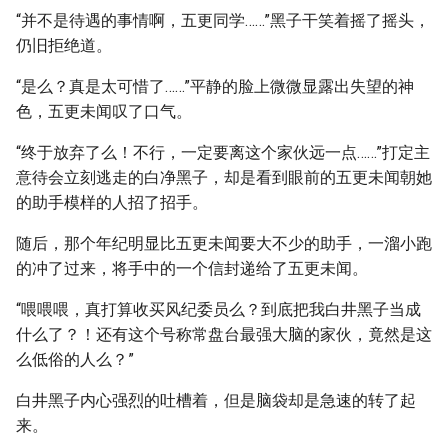
“并不是待遇的事情啊，五更同学……”黑子干笑着摇了摇头，
仍旧拒绝道。
“是么？真是太可惜了……”平静的脸上微微显露出失望的神
色，五更未闻叹了口气。
“终于放弃了么！不行，一定要离这个家伙远一点……”打定主
意待会立刻逃走的白净黑子，却是看到眼前的五更未闻朝她
的助手模样的人招了招手。
随后，那个年纪明显比五更未闻要大不少的助手，一溜小跑
的冲了过来，将手中的一个信封递给了五更未闻。
“喂喂喂，真打算收买风纪委员么？到底把我白井黑子当成
什么了？！还有这个号称常盘台最强大脑的家伙，竟然是这
么低俗的人么？”
白井黑子内心强烈的吐槽着，但是脑袋却是急速的转了起
来。