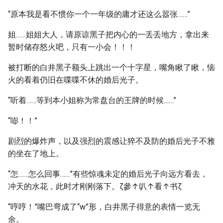
“原本我是看不惯你一个一年级的庸才还这么嚣张……”
姐……姐姐大人，请原谅黑子把内心的一丢丢地方，拿出来
暂时储存怒火吧，只有一小会！！！
被打断的白井黑子额头上跳出一个十字星，嘴角瞅了瞅，恼
火的看着仍旧在喋喋不休的婚后光子。
“听着……等到本小姐称为常盘台的王牌的时候……”
“嘭！！”
剧烈的爆炸声，以及强烈的震感让猝不及防的婚后光子不雅
的坐在了地上。
“怎……怎么回事……”有些惊魂未定的婚后光子向远方看去，
冲天的水花，此时才刚刚落下。ζ參↑叭↑看↑书ζ
“哼哼！”嘴巴弯成了“w”形，白井黑子得意的表情一览无
余。