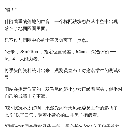
“碰！”
伴随着重物落地的声音，一个标配铁块忽然从半空中出现，
落在了地面圆圈里面。
只不过与圆圈中心的十字叉偏离了一点点。
“记录，78m23cm，指定位置误差，54cm，综合评价——
lv。4、大能力者。”
将手头的资料统计出来，观测员宣布了对这名学生的测试结
果。
而站在指定位置的，双马尾的娇小少女正皱着眉头，似乎对
自己的成绩十分不满。
“哎~状况不太好啊，果然受到昨天风纪委员工作的影响了
么？”叹了口气，穿着小背心的白井黑子抱怨着。
“呵呵~”如同高傲的孔雀一般，黑色长发的少女用扇子遮挡