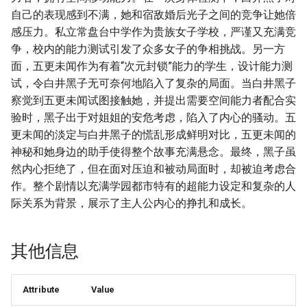
自己的表现感到不满，她和宿敌婚后光子之间的竞争让她倍
感压力。私立常盘台中学作为贵族女子学校，严谨又充满竞
争，校内的能力测试引发了众多女子的争相挑战。另一方
面，五更未闻作为有着“次元封锁”能力的学生，设计能力测
试，令白井黑子无可奈何地陷入了复杂的局面。当白井黑子
察觉到五更未闻试图接触她，并提出需要空间能力者配合实
验时，黑子出于对姐姐的安危考虑，陷入了内心的骚动。五
更未闻的淡定与白井黑子的慌乱形成鲜明对比，五更未闻的
神秘和她身边的助手使得整个故事充满悬念。最终，黑子虽
然内心拒绝了，但在面对压迫和被动局面时，却被迫考虑合
作。整个剧情以充满学园都市特有的超能力设定和复杂的人
际关系为背景，展示了主人公内心的挣扎和成长。
其他信息
Attribute
Value