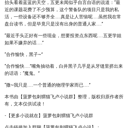
抬头看着蓝蓝的天空，五更未闻似乎自言自语的说道：“最
近的课题花费了不少预算，这个警备队的项目只是我的私
活，一些设备还不够齐全……真是让人苦恼呢……虽然我在常
盘台读书，但是毕竟只是没有出身的普通人家……”
“最近手头正好有一些现金，想要投资点东西呢……五更学姐
如果不嫌弃的话……”
“合作愉快，黑子~”
“合作愉快……”嘴角抽动着，白井黑子几乎是从牙缝里挤出来
的话语：“魔鬼。”
“撒~我只是……一个普通的物理学家而已……”
本书由【菠萝包刺猬猫飞卢小说群】整理，版权归原作者所
有，文本仅供试读！
-【更多小说就在】菠萝包刺猬猫飞卢小说群
点击链接加入群聊【菠萝包刺猬猫飞卢小说】：