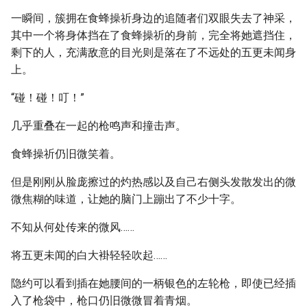
一瞬间，簇拥在食蜂操祈身边的追随者们双眼失去了神采，
其中一个将身体挡在了食蜂操祈的身前，完全将她遮挡住，
剩下的人，充满敌意的目光则是落在了不远处的五更未闻身
上。
“碰！碰！叮！”
几乎重叠在一起的枪鸣声和撞击声。
食蜂操祈仍旧微笑着。
但是刚刚从脸庞擦过的灼热感以及自己右侧头发散发出的微
微焦糊的味道，让她的脑门上蹦出了不少十字。
不知从何处传来的微风……
将五更未闻的白大褂轻轻吹起……
隐约可以看到插在她腰间的一柄银色的左轮枪，即使已经插
入了枪袋中，枪口仍旧微微冒着青烟。