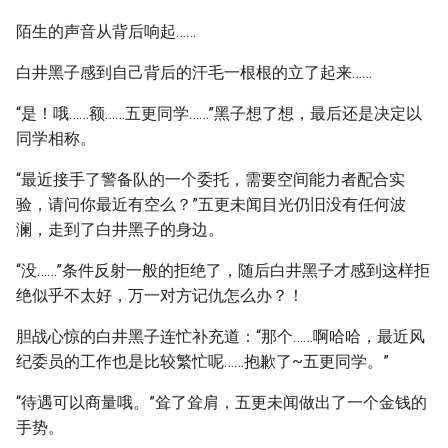
陌生的声音从背后响起……
白井黑子感到自己背后的汗毛一根根的立了起来……
“是！哦……额……五更同学……”黑子想了想，最后还是决定以
同学相称。
“最近接手了警备队的一个委托，需要空间能力者配合实
验，请问你最近有空么？”五更未闻目光仍旧没有任何波
澜，走到了白井黑子的身边。
“没……”条件反射一般的拒绝了，随后白井黑子才感到这样拒
绝似乎不太好，万一对方记仇怎么办？！
胆战心惊的白井黑子连忙补充道：“那个……啊哈哈，最近风
纪委员的工作也是比较繁忙呢……抱歉了~五更同学。”
“待遇可以商量哦。”耸了耸肩，五更未闻做出了一个金钱的
手势。