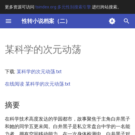
更多资源可访问
tsindex.org 多元性别搜索引擎
进行跨站搜索。
键
性转小说档案（二）
入
摘要
以
某科学的次元动荡
开
其他信息
始
正文
下载:
某科学的次元动荡.txt
搜
在线阅读 某科学的次元动荡.txt
索
摘要
在科学技术高度发达的学园都市，故事聚焦于主角白井黑子
和她的同学五更未闻。白井黑子是私立常盘台中学的一名能
力者，拥有空间移动能力。在一次身体检测中，白井黑子对