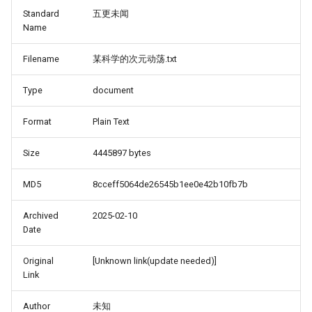
Standard
五更未闻
Name
Filename
某科学的次元动荡.txt
Type
document
Format
Plain Text
Size
4445897 bytes
MD5
8cceff5064de26545b1ee0e42b10fb7b
Archived
2025-02-10
Date
Original
[Unknown link(update needed)]
Link
Author
未知