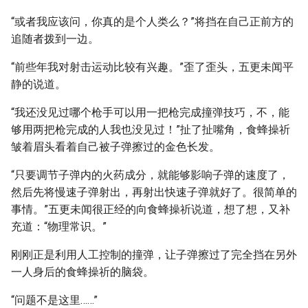
“或者我应该问，你真的是个人类么？”将挡在自己正前方的
追随者拨到一边。
“前些年我对射击运动比较有兴趣。”歪了歪头，五更未闻平
静的说道。
“我还没见过哪个枪手可以用一把枪完成撞弹技巧，不，能
够用两把枪完成的人我也没见过！”扯了扯嘴角，食蜂操祈
皱着眉头看着自己被子弹擦过的金色长发。
“只要调节子弹内的火药成分，就能够影响子弹的速度了，
然后先将慢速子弹射出，再射出快速子弹就好了。很简单的
事情。”五更未闻很正经的向食蜂操祈说道，想了想，又补
充道：“物理常识。”
刚刚正是利用人工控制的撞弹，让子弹擦过了完全挡在另外
一人身后的食蜂操祈的脑袋。
“问题不是这里……”