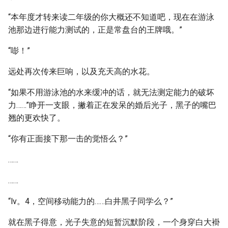
“本年度才转来读二年级的你大概还不知道吧，现在在游泳
池那边进行能力测试的，正是常盘台的王牌哦。”
“嘭！”
远处再次传来巨响，以及充天高的水花。
“如果不用游泳池的水来缓冲的话，就无法测定能力的破坏
力……”睁开一支眼，撇着正在发呆的婚后光子，黑子的嘴巴
翘的更欢快了。
“你有正面接下那一击的觉悟么？”
……
……
“lv。4，空间移动能力的……白井黑子同学么？”
就在黑子得意，光子失意的短暂沉默阶段，一个身穿白大褂