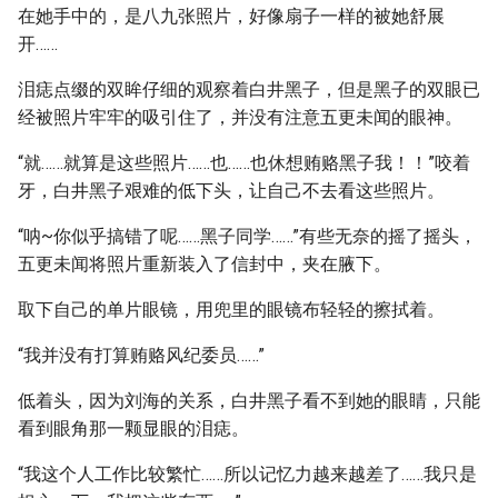
在她手中的，是八九张照片，好像扇子一样的被她舒展
开……
泪痣点缀的双眸仔细的观察着白井黑子，但是黑子的双眼已
经被照片牢牢的吸引住了，并没有注意五更未闻的眼神。
“就……就算是这些照片……也……也休想贿赂黑子我！！”咬着
牙，白井黑子艰难的低下头，让自己不去看这些照片。
“呐~你似乎搞错了呢……黑子同学……”有些无奈的摇了摇头，
五更未闻将照片重新装入了信封中，夹在腋下。
取下自己的单片眼镜，用兜里的眼镜布轻轻的擦拭着。
“我并没有打算贿赂风纪委员……”
低着头，因为刘海的关系，白井黑子看不到她的眼睛，只能
看到眼角那一颗显眼的泪痣。
“我这个人工作比较繁忙……所以记忆力越来越差了……我只是