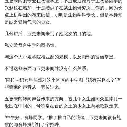
五更未闻的专业在物理学上，不过最近她对于生物基因学的
兴趣也在增加，于是结识了在某生物研究所工作的，同为长
点上机学园的布束砥信，明明是生物学科专长，但是本身却
是缺乏健康气息的少女。
几分钟后，五更未闻来到了她此次的目的地。
私立常盘台中学的图书馆。
与这个大小姐学院相匹配的规模，以及内部的富丽堂皇。
不过这些东西与五更未闻并没有什么关系。
“阿拉～织女星居然对这个区区的中学图书馆有兴趣么？”有
些慵懒的声音从一旁传过来。
五更未闻转向声音传来的方向，被几个女生如同众星捧月一
般围在中间的，号称常盘台的女王的少女正向她款款走来。
“中午好，食蜂同学。”推了推自己的眼镜，五更未闻很有礼
数的与食蜂操祈打了个招呼。