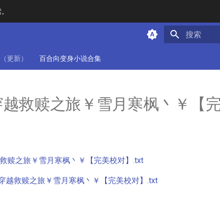
索。
键入以开始
（更新）
百合向变身小说合集
穿越救赎之旅￥雪月寒枫丶￥【
救赎之旅￥雪月寒枫丶￥【完美校对】.txt
穿越救赎之旅￥雪月寒枫丶￥【完美校对】.txt