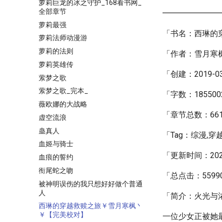
萝莉巨龙的冰之守护_168看书网_
全部章节
━━━━━━━
萝莉最强
「书名：西琳的
萝莉法师动漫游
萝莉的法则
「作者：雪月寒
萝莉英雄传
「创建：2019-03-
萦梦之歌
萦梦之歌_完本_
「字数：185500
薇欧娜的大战略
「章节总数：66
虚空流浪
蛊真人
「Tag：综漫,穿
血姬与骑士
「更新时间：2021-0
血痕的誓约
衔尾蛇之吻
「总点击：5599
被神明误伤的我只想好好做个普通
人
「简介：火光与
西琳的穿越救赎之旅￥雪月寒枫丶
￥【完美校对】
一位少女正被她