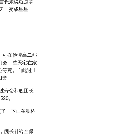
酋长来说就是零
天上变成星星
，可在他读高二那
机会，整天宅在家
吃等死。自此过上
日常。
过寿命和舰团长
20。
点了一下正在舰桥
，舰长补给全保