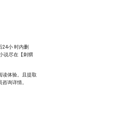
24小 时内删
小说尽在【刺猬
阅读体验。且提取
员咨询详情。