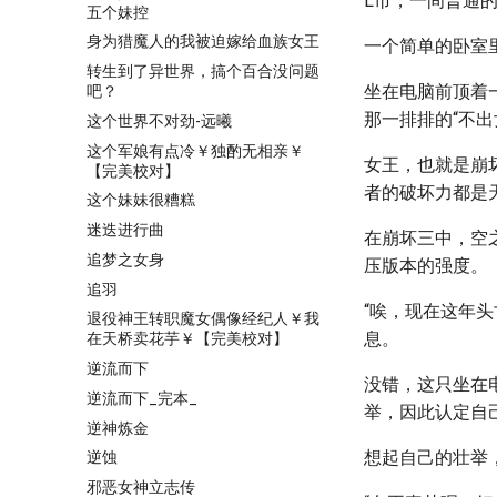
L市，一间普通
五个妹控
身为猎魔人的我被迫嫁给血族女王
一个简单的卧室
转生到了异世界，搞个百合没问题
坐在电脑前顶着
吧？
那一排排的“不出
这个世界不对劲-远曦
这个军娘有点冷￥独酌无相亲￥
女王，也就是崩
【完美校对】
者的破坏力都是
这个妹妹很糟糕
迷迭进行曲
在崩坏三中，空
追梦之女身
压版本的强度。
追羽
“唉，现在这年
退役神王转职魔女偶像经纪人￥我
息。
在天桥卖花芋￥【完美校对】
逆流而下
没错，这只坐在
逆流而下_完本_
举，因此认定自
逆神炼金
想起自己的壮举
逆蚀
邪恶女神立志传