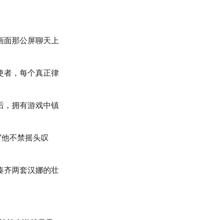
画面那公屏聊天上
使者，每个真正律
。
后，拥有游戏中镇
”他不禁摇头叹
凑齐两套汉娜的壮