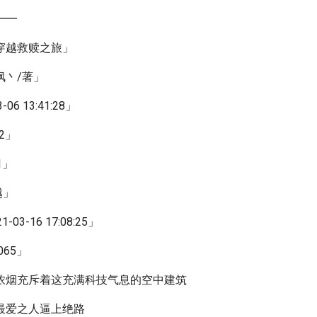
━━
穿越救赎之旅」
枫丶/著」
06 13:41:28」
2」
1」
越」
3-16 17:08:25」
065」
浓烟充斥着这充满科技气息的空中建筑
最爱之人逼上绝路