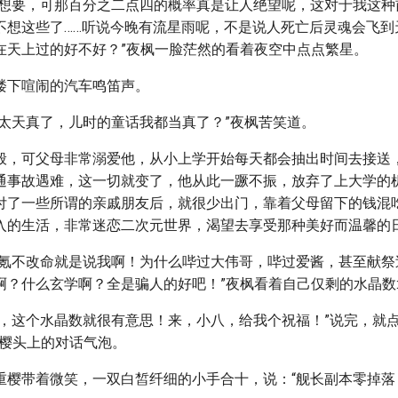
好想要，可那百分之二点四的概率真是让人绝望呢，这对于我这种
不想这些了……听说今晚有流星雨呢，不是说人死亡后灵魂会飞到
在天上过的好不好？”夜枫一脸茫然的看着夜空中点点繁星。
楼下喧闹的汽车鸣笛声。
是太天真了，儿时的童话我都当真了？”夜枫苦笑道。
般，可父母非常溺爱他，从小上学开始每天都会抽出时间去接送
通事故遇难，这一切就变了，他从此一蹶不振，放弃了上大学的
付了一些所谓的亲戚朋友后，就很少出门，靠着父母留下的钱混
入的生活，非常迷恋二次元世界，渴望去享受那种美好而温馨的
，氪不改命就是说我啊！为什么哔过大伟哥，哔过爱酱，甚至献祭
？什么玄学啊？全是骗人的好吧！”夜枫看着自己仅剩的水晶数:5
晶，这个水晶数就很有意思！来，小八，给我个祝福！”说完，就
重樱头上的对话气泡。
重樱带着微笑，一双白皙纤细的小手合十，说：“舰长副本零掉落