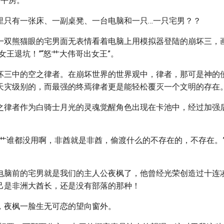
的平房。
里只有一张床、一副桌凳、一台电脑和一只…一只宅男？？
一双熊猫眼的宅男面无表情看着电脑上用模拟器登陆的崩坏三，
女王退坑！”“怒艹大伟哥出女王”。
坏三中的空之律者。在崩坏世界的世界观中，律者，那可是神的
天灾级别的，而最强的终焉律者更是能轻松覆灭一个文明的存在
之律者作为白骑士月光的灵魂觉醒角色出现在卡池中，经过加强
头艹谁都没用啊，非酋就是非酋，偷渡什么的不存在的，不存在。
电脑前的宅男就是我们的主人公夜枫了，他曾经光荣创造过十连
己是非洲大酋长，还是没有部落的那种！
，夜枫一脸生无可恋的望向窗外。