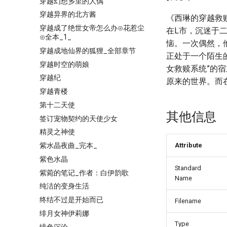
穿越幻想乡里的人偶
穿越异界的北方酱
《西琳的穿越救
穿越成了绝世女帝怎么办⊙花惹尘
在L市，沉迷于
⊙全本_1_
恼。一次偶然，
穿越成地仙界的狐狸_全部章节
正处于一个陌生
穿越时空的萌娘
女救赎系统”的
穿越纪
原来的世界。而
穿越青楼
第十二天使
其他信息
签订宠物契约的天使少女
精灵之神使
紫水晶夜曲_完本_
Attribute
紫色水晶
Standard
紫菀的笔记_作者：白伊韵歌
Name
纯洁的变身生活
终结不过是开始而已
Filename
绯月女神伊莉娜
Type
绯色沉沦