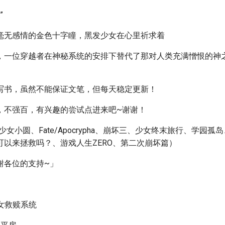
”
毫无感情的金色十字瞳，黑发少女在心里祈求着
，一位穿越者在神秘系统的安排下替代了那对人类充满憎恨的神
写书，虽然不能保证文笔，但每天稳定更新！
，不强百，有兴趣的尝试点进来吧~谢谢！
少女小圆、Fate/Apocrypha、崩坏三、少女终末旅行、学园
可以来拯救吗？、游戏人生ZERO、第二次崩坏篇）
谢各位的支持~」
少女救赎系统