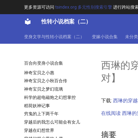
直播变身海贼女帝
更多资源可访问
tsindex.org 多元性别搜索引擎
进行跨站搜
真理与死亡之书
性转小说档案（二）
真白同学好像有点怪
真知之眼
变身文学与性转小说档案（二）
变嫁小说合集
未分类
破寰碎宇
碧血剑之日月丽天
祈愿环
西琳的
百合向变身小说合集
神之祭奠
神奇宝贝之小惠
对】
神奇宝贝之小秋百合传
神奇宝贝之梦幻琉璃
科学的超电磁炮之幻想掌控
下载:
西琳的穿越
稻荷妖神记事
在线阅读 西琳的
穷鬼的上下两千年
穿越后的我怎么可能会有女儿
穿越在幻想世界
摘要