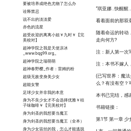
要被培养成绝色尤物了怎么办
“琪亚娜…快醒醒…
诠释禁忌
说不出的淡淡爱
看着面前的那双
赤色的流星
随着命运的转动
超受欢迎的离离小姐￥九时￥【完
走向何方?
美校对】
超神学院之我是天使凉冰
注：新人第一次
_www.bqg99.org_
超神学院之瑞萌萌
注：本书不嫁人
超神春野樱_作者：雷姆的粉
(已写世界：魔法
超级无敌变身美少女
么？有没有空？
超能女警
足球少女并非我的本意
本书已完结，感
身为不良少女才不会选择优雅￥桔
子味咖啡￥【完美校对】
书籍链接：
身为剑圣的我想要当魔王
第1节 第一章 
身为剑圣的我想要当魔王（全本）
身为少女宙丝的我，怎么才能逃脱