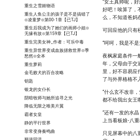
“女王真帅呢，
重生之雪姬物语
好吧！唉算了，
重生人鱼公主的孩子是不是搞错了
么，不知道爸妈
⊙凌童梦⊙第00-1章【已TJ】
重生后我成为了她们的画师小姐⊙
可回应他的只有
无缘有故⊙第159章【已TJ】
重生完美女神_作者：可乐中毒
“呵呵，我是不
重生异世界变成血族拯救世界⊙季
夜枫家庭条件一
愁然⊙全本
年，父母由于交
重生萝莉
里，好不容易应
金毛败犬的百合攻略
了与外界格格不
钥匙
银龙的女仆长
“什么玄不改非
阴暗牧师与她所追寻之光
都不给我出女王啊
降临无限之唯美片翼
“还有一发的水
霸者女皇
上当看板娘-八
静的平行世界
非常变身奏鸣曲
只见屏幕中的八
顺逆同流