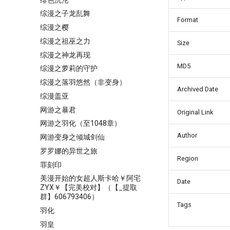
综漫之子龙乱舞
Format
综漫之樱
综漫之祖巫之力
Size
综漫之神龙再现
MD5
综漫之萝莉的守护
综漫之落羽悠然（非变身）
Archived Date
综漫盖亚
网游之暴君
Original Link
网游之羽化（至1048章）
Author
网游变身之倾城剑仙
罗罗娜的异世之旅
Region
罪刻印
美漫开始的女超人斯卡哈￥阿宅
Date
ZYX￥【完美校对】（【_提取
群】606793406）
Tags
羽化
羽皇