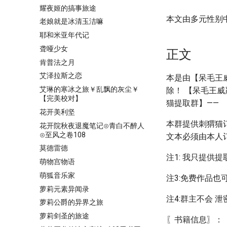
耀夜姬的搞事旅途
本文由多元性别
老娘就是冰清玉洁嘛
耶和米亚年代记
聋哑少女
正文
肯普法之月
艾泽拉斯之恋
本是由【呆毛王
艾琳的寒冰之旅￥乱飘的灰尘￥
除！ 【呆毛王
【完美校对】
猫提取群】——
花开美利坚
本群提供刺猬猫
花开院秋夜退魔笔记⊙青白不醉人
⊙至风之卷108
文本必须由本人
莫德雷德
注1: 我只提供
萌物宫物语
萌狐音乐家
注3:免费作品也
萝莉元素异闻录
注4:群主不会 
萝莉公爵的异界之旅
萝莉剑圣的旅途
〖书籍信息〗：