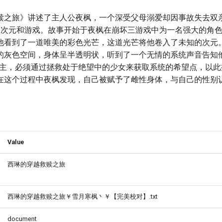
赎之旅》讲述了主人公夜枫，一个深受父母溺爱却因事故失去双
二次元和游戏。故事开始于夜枫在崩坏三游戏中为一名强大的角
他看到了一道唯美的彩色光芒，这道光芒将他卷入了未知的次元
的灰色空间，身体呈半透明状，听到了一个无情的系统声音告知他
宿主，必须通过拯救处于绝望中的少女来获取系统的希望点，以此
在这个过程中夜枫发现，自己被赋予了雌性身体，与自己的性别
Value
西琳的穿越救赎之旅
西琳的穿越救赎之旅￥雪月寒枫丶￥【完美校对】.txt
document