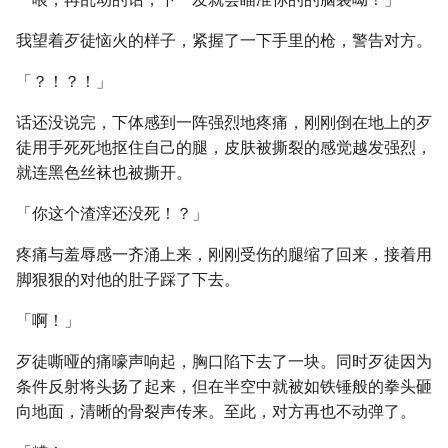
我望着歹徒恼火的样子，紧握了一下手里的枪，警告对方。
「？！？！」
话还没说完，下体感到一阵强烈地疼痛，刚刚倒在地上的歹
徒用手死死地抠住自己的腿，皮肤被撕裂的感觉越发强烈，
就连黑色丝袜也被撕开。
「你这个渣滓还没死！？」
疼痛与羞辱感一齐涌上来，刚刚受伤的腿缩了回来，接着用
脚狠狠的对他的肚子踩了下去。
「啊！」
歹徒嘶哑的痛嚎声响起，胸口陷下去了一块。同时歹徒因为
条件反射将头扬了起来，但在半空中就被如铁锤般的拳头砸
向地面，清晰的骨裂声传来。至此，对方再也不动弹了。