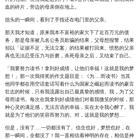
血的碎片，旁边的母亲倒在地上。
扭头的一瞬间，看到了手指还在电门里的父亲。
那天我才知道，原来我本不富裕的家欠下了近百万元的债
务，那是母亲被几名公务员欺骗的结果，父母想报警，结果
却以「证据不足，无法立案」的结果被打回来。愤怒的父亲
再也无法忍受压力与折磨，杀死母亲之后，又结束了自己。
「我要努力读书！拿到好成绩，让他们幸福！这就是我的梦
想！」那一次我得奖的作文题目是：《为……而读书》当其
他同学都在用空话套话写着什么为国家之崛起而读书的豪言
壮志的时候，只有我流露出自己最真挚的感情。我，为了父
母而读书。每次在我拿到好成绩他们对着我微笑的时候，那
种心灵的满足感，无法言语的幸福，实在太令我心醉了。我
就是为了他们的笑容而努力的。对，这就是我的梦想……
但是，没有了……一切都没有了。信念也好，梦想也好，在
那一瞬间，全都没了！我一直相信着神明的存在，相信是神