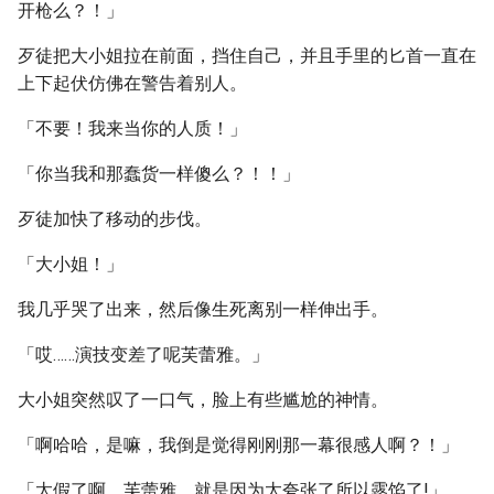
开枪么？！」
歹徒把大小姐拉在前面，挡住自己，并且手里的匕首一直在
上下起伏仿佛在警告着别人。
「不要！我来当你的人质！」
「你当我和那蠢货一样傻么？！！」
歹徒加快了移动的步伐。
「大小姐！」
我几乎哭了出来，然后像生死离别一样伸出手。
「哎……演技变差了呢芙蕾雅。」
大小姐突然叹了一口气，脸上有些尴尬的神情。
「啊哈哈，是嘛，我倒是觉得刚刚那一幕很感人啊？！」
「太假了啊，芙蕾雅，就是因为太夸张了所以露馅了!」