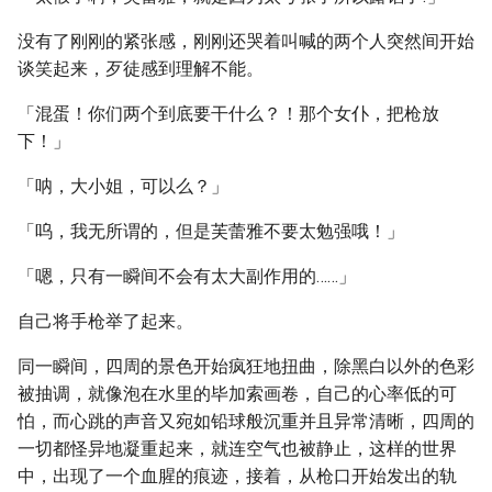
没有了刚刚的紧张感，刚刚还哭着叫喊的两个人突然间开始
谈笑起来，歹徒感到理解不能。
「混蛋！你们两个到底要干什么？！那个女仆，把枪放
下！」
「呐，大小姐，可以么？」
「呜，我无所谓的，但是芙蕾雅不要太勉强哦！」
「嗯，只有一瞬间不会有太大副作用的……」
自己将手枪举了起来。
同一瞬间，四周的景色开始疯狂地扭曲，除黑白以外的色彩
被抽调，就像泡在水里的毕加索画卷，自己的心率低的可
怕，而心跳的声音又宛如铅球般沉重并且异常清晰，四周的
一切都怪异地凝重起来，就连空气也被静止，这样的世界
中，出现了一个血腥的痕迹，接着，从枪口开始发出的轨