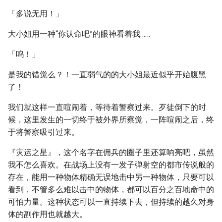
「多说无用！」
大小姐用一种“你认命吧”的眼神看着我……
「呜！」
是我的错觉么？！一直弱气的的大小姐最近似乎开始腹黑
了！
我们就这样一直喧闹着，等待着警察过来。歹徒倒下的时
候，这里发生的一切终于被外界所察觉，一阵喧闹之后，终
于将警察吸引过来。
『灾运之星』，这个名字在佣兵的圈子里还算响亮吧，虽然
我不怎么喜欢。在战场上没有一发子弹射空的都市传说般的
存在，能用一种物体精确无误地击中另一种物体，只要可以
看到，不管多么难以击中的物体，都可以百分之百地命中的
可怕力量。这种状态可以一直持续下去，但持续的越久对身
体的副作用也就越大。