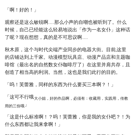
「啊！好的！」
观察还是这么敏锐啊……那么小声的自嘲也被听到了。什么
时候，自己已经能这么轻易地说出「作为一名女仆」这种话
了呢？现在想想，真的是不可思议啊……
秋木原，这个与时代尖端产业同步的电器大街。目前,这里
的店铺达到上千家。动漫模型玩具店、动漫产品店和主题咖
啡馆（最出名的自然数女仆咖啡厅了）在这里并肩共存，且
创造了相当高的利润。当然，这也是我们此行的目的。
「呜！芙蕾雅，同样的东西为什么要买三本啊？！」
「这可不行哦
大小姐，好的作品啊，必须有：收藏用，实践用，传教
」
用的三份哦
「这是什么标准啊！？呜！芙蕾雅，你是我的女仆吧？！为
什么东西都让我来拿啊！」