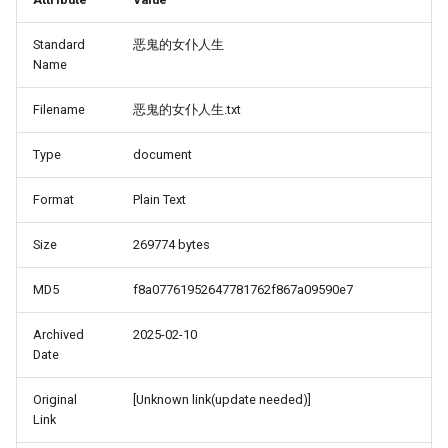
Standard
恶鬼的女仆人生
Name
Filename
恶鬼的女仆人生.txt
Type
document
Format
Plain Text
Size
269774 bytes
MD5
f8a07761952647781762f867a09590e7
Archived
2025-02-10
Date
Original
[Unknown link(update needed)]
Link