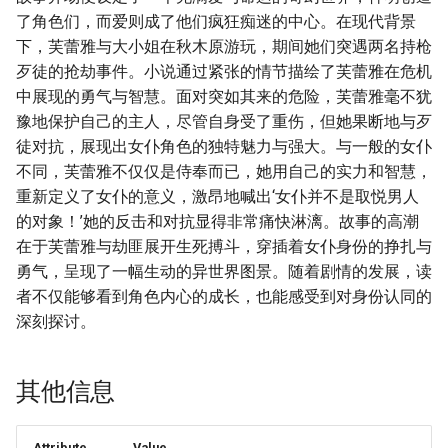
了角色们，而爱则成了他们疯狂痴迷的中心。在现代背景
下，芙蕾雅与大小姐在秋木原游玩，期间她们突遇两名持枪
歹徒的抢劫事件。小说通过紧张的情节描绘了芙蕾雅在危机
中展现的勇气与智慧。面对突如其来的危险，芙蕾雅毫不犹
豫地保护自己的主人，尽管自身受了重伤，但她果断地与歹
徒对抗，展现出女仆角色的独特魅力与强大。与一般的女仆
不同，芙蕾雅不仅仅是侍奉而已，她用自己的实力和智慧，
重新定义了女仆的意义，激昂地喊出‘女仆并不是取悦男人
的对象！’她的反击和对抗显得非常痛快淋漓。故事的高潮
在于芙蕾雅与劫匪展开生死搏斗，穿插着女仆身份的挣扎与
勇气，呈现了一幅生动的异世界图景。随着剧情的发展，读
者不仅能够看到角色内心的成长，也能感受到对身份认同的
深刻探讨。
其他信息
Attribute
Value