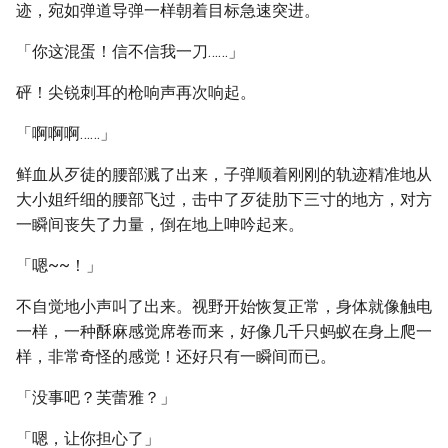
迹，宛如弹道导弹一样朝着目标急速突进。
「你这混蛋！信不信我一刀……」
砰！尖锐刺耳的枪响声再次响起。
「啊啊啊……」
鲜血从歹徒的腰部溅了出来，子弹顺着刚刚的轨迹精准地从
大小姐纤细的腰部飞过，击中了歹徒肋下三寸的地方，对方
一瞬间丧失了力量，倒在地上呻吟起来。
「嗯~~！」
不自觉地小声叫了出来。视野开始恢复正常，身体就像触电
一样，一种酥麻感觉席卷而来，好像几千只蚂蚁在身上爬一
样，非常奇怪的感觉！还好只有一瞬间而已。
「没事吧？芙蕾雅？」
「嗯，让你担心了」