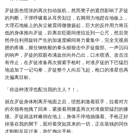
歹徒面色慌张的再次扣动扳机，然而凳子的遮挡影响了歹徒
的判断，子弹呼啸着从耳旁划过，右脚用力地蹬在地板上，
大理石地板上的灰尘被震得微微扬起，巨大的反作用力将压
低的身体推向歹徒，距离在眨眼间便拉近到一公尺，然后突
然停住利用旋转产生的加速度瞬间将力量集中，完全无视肩
膀的疼痛，握住钢铁般的拳头狠狠击中歹徒腹部。一声沉闷
的响声，歹徒的双眼布满血丝向外凸出，口水喷洒。攻击没
有停止，在歹徒准备再次握紧手枪时，对准歹徒的下巴猛烈
地追加了一记勾拳，歹徒整个人向后飞起，枪口的准星也再
次偏离目标。
「你这种渣滓也配当我的主人？！」
就在歹徒身体刚离开地面之后，愤怒刺激着双手，拉着对方
的衣领将他拽了回来，紧接着用膝盖再次对准腹部猛烈的膝
撞。歹徒就这样瘫倒在地上，身体不停地抽搐着。手枪正好
掉落在我的脚下，面对着突如其来的一切，正在装钱的同伙
才刚刚反应过来，急忙掏出手枪。