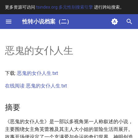
更多资源可访问
tsindex.org 多元性别搜索引擎
进行跨站搜索。
键
性转小说档案（二）
入
摘要
以
恶鬼的女仆人生
开
其他信息
始
正文
下载:
恶鬼的女仆人生.txt
搜
在线阅读 恶鬼的女仆人生.txt
索
摘要
《恶鬼的女仆人生》是一部以多视角第一人称叙述的小说，
主要围绕女主角芙蕾雅及其主人大小姐的冒险生活而展开。
故事开场便设定了一个充满爱与命运的奇幻世界，神明创造