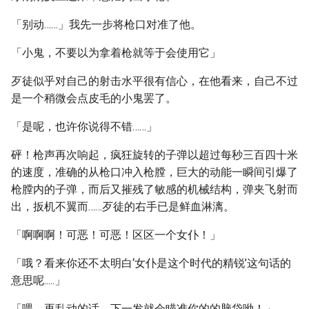
「别动……」我先一步将枪口对准了他。
「小鬼，不要以为拿着枪就等于会使用它」
歹徒似乎对自己的射击水平很有信心，在他看来，自己不过
是一个稍微会点皮毛的小鬼罢了。
「是呢，也许你说得不错……」
砰！枪声再次响起，疯狂旋转的子弹以超过每秒三百四十米
的速度，准确的从枪口冲入枪膛，巨大的动能一瞬间引爆了
枪膛内的子弹，而后又摧残了敏感的机械结构，弹夹飞射而
出，扳机不翼而……歹徒的右手已是鲜血淋漓。
「啊啊啊！可恶！可恶！区区一个女仆！」
「哦？看来你还不太明白‘女仆是这个时代的精锐’这句话的
意思呢.....」
「喂，再乱动的话，下一发就会瞄准你的的脑袋呦！」