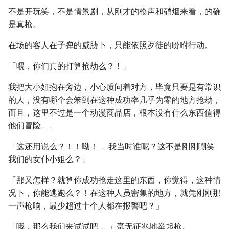
不是开玩笑，不是情景剧，从刚才的枪声和硝烟来看，的确
是真枪。
在场的客人在子弹的威胁下，只能依照歹徒的吩咐行动。
「喂，你们真的打算抢劫么？！」
我把大小姐抱在旁边，小心质问着对方，毕竟只要是有常识
的人，没有哪个会笨到在这种成功率几乎为零的地方抢劫，
而且，这里不过是一个动漫商品店，根本没有什么东西值得
他们冒险……
「这还用说么？！！呦！……我当时谁呢？这不是刚刚嘲笑
我们的女仆小姐么？」
「那又怎样？就算你成功抢走这里的东西，你觉得，这种情
况下，你能逃跑么？！在这种人员密集的地方，就凭刚刚那
一声枪响，最少超过十个人都在报警吧？」
「哦，那么我们来试试吧……」毫无征兆地举起枪。