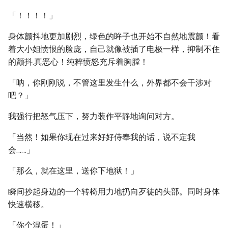
「！！！！」
身体颤抖地更加剧烈，绿色的眸子也开始不自然地震颤！看
着大小姐愤恨的脸庞，自己就像被插了电极一样，抑制不住
的颤抖.真恶心！纯粹愤怒充斥着胸膛！
「呐，你刚刚说，不管这里发生什么，外界都不会干涉对
吧？」
我强行把怒气压下，努力装作平静地询问对方。
「当然！如果你现在过来好好侍奉我的话，说不定我
会……」
「那么，就在这里，送你下地狱！」
瞬间抄起身边的一个转椅用力地扔向歹徒的头部。同时身体
快速横移。
「你个混蛋！」