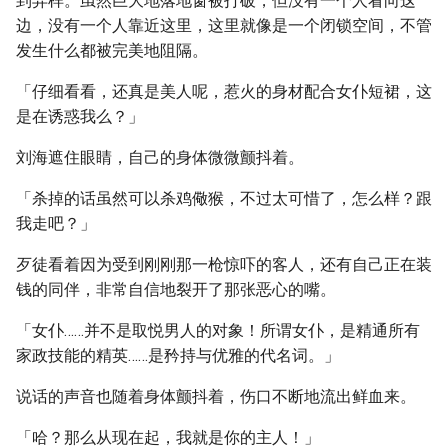
到异样。虽然巨大地落地窗被打破，但没有一个人看向这
边，没有一个人靠近这里，这里就像是一个闭锁空间，不管
发生什么都被完美地阻隔。
「仔细看看，还真是美人呢，惹火的身材配合女仆短裙，这
是在诱惑我么？」
刘海遮住眼睛，自己的身体微微颤抖着。
「杀掉的话虽然可以杀鸡儆猴，不过太可惜了，怎么样？跟
我走吧？」
歹徒看着因为受到刚刚那一枪惊吓的客人，还有自己正在装
钱的同伴，非常自信地裂开了那张恶心的嘴。
「女仆……并不是取悦男人的对象！所谓女仆，是精通所有
家政技能的精英……是矜持与优雅的代名词。」
说话的声音也随着身体颤抖着，伤口不断地流出鲜血来。
「哈？那么从现在起，我就是你的主人！」