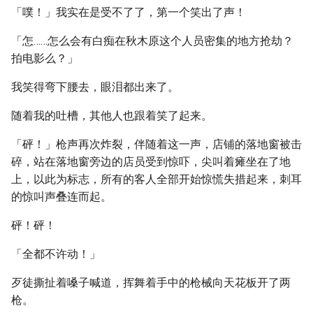
「噗！」我实在是受不了了，第一个笑出了声！
「怎……怎么会有白痴在秋木原这个人员密集的地方抢劫？
拍电影么？」
我笑得弯下腰去，眼泪都出来了。
随着我的吐槽，其他人也跟着笑了起来。
「砰！」枪声再次炸裂，伴随着这一声，店铺的落地窗被击
碎，站在落地窗旁边的店员受到惊吓，尖叫着瘫坐在了地
上，以此为标志，所有的客人全部开始惊慌失措起来，刺耳
的惊叫声叠连而起。
砰！砰！
「全都不许动！」
歹徒撕扯着嗓子喊道，挥舞着手中的枪械向天花板开了两
枪。