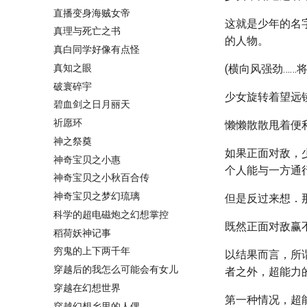
直播变身海贼女帝
这就是少年的名
真理与死亡之书
的人物。
真白同学好像有点怪
真知之眼
(横向风强劲……
破寰碎宇
少女旋转着望远
碧血剑之日月丽天
祈愿环
懒懒散散甩着便
神之祭奠
如果正面对敌，
神奇宝贝之小惠
个人能与一方通
神奇宝贝之小秋百合传
神奇宝贝之梦幻琉璃
但是反过来想．
科学的超电磁炮之幻想掌控
既然正面对敌赢
稻荷妖神记事
穷鬼的上下两千年
以结果而言，所
穿越后的我怎么可能会有女儿
者之外，超能力
穿越在幻想世界
第一种情况，超
穿越幻想乡里的人偶