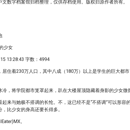
中文数字档案馆归档整理，仅供存档使用。版权归原作者所有。
炮
的少女
5 13:28:43 字数：4994
，居住着230万人口，其中八成（180万）以上是学生的巨大都
冰冷，将学院都市笼罩起来，趴在大楼屋顶隐藏着身影的少女微
看起来与她极不搭调的长怆。不，这已经不是“不搭调”可以形容
分，比少女的身高还要长得多。
Eater)MX。