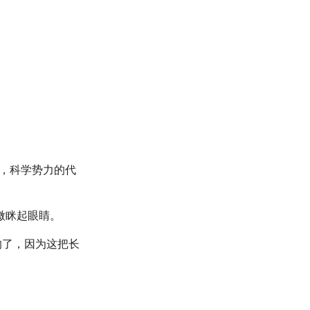
市，科学势力的代
微眯起眼睛。
的了，因为这把长