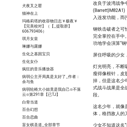
改良于波湾战争
犬夜叉之罂
(Barrett
猫神在上
入连发功能，而
玛格莉塔的收容物日志￥极夜￥
【完美校对】（【_提取群】
钢铁击破者之可
606793406）
完全掌控在手中
琪月女皇
功地学会演算“
琳娜与露娜
生化之基因宝贝
屏住呼吸的少女
生化女仆
灯光明亮，不断
疯狂的音乐播放器
瘦得像根针，皮
病弱公主开局真是太好了_作者：
掉，但是这名少
余与鱼
式战斗战果是全
病弱轮椅大小姐竟是我自己⊙不落
云⊙第291章【已TJ】
段。
白骨当道
这名少年，就像
百合幻想
体，格挡敌人的
百合恋曲
盲女棋圣道_全部章节
少女不知道这名“目