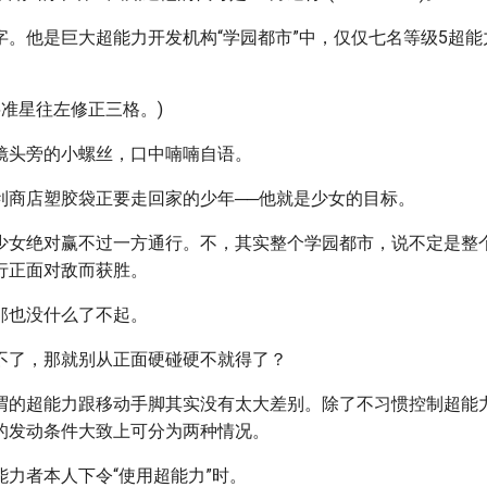
字。他是巨大超能力开发机构“学园都市”中，仅仅七名等级5超
将准星往左修正三格。)
镜头旁的小螺丝，口中喃喃自语。
利商店塑胶袋正要走回家的少年──他就是少女的目标。
少女绝对赢不过一方通行。不，其实整个学园都市，说不定是整
行正面对敌而获胜。
那也没什么了不起。
不了，那就别从正面硬碰硬不就得了？
谓的超能力跟移动手脚其实没有太大差别。除了不习惯控制超能
的发动条件大致上可分为两种情况。
能力者本人下令“使用超能力”时。