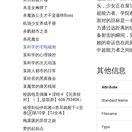
头，少女正在屋顶
本圣女摊牌了
超能力者。学院
本魔族公主才不是最终Boss
面对的目标是一
机场少女养成手册
力通过远距离的
杀戮都市之凛
备射击的瞬间，
杀死魔女
她的命运也在此
某科学的宅电磁炮
中超能力者之间
某科学的心理操控
某科学的次元动荡
其他信息
某路人都市的日常
某轻音的黑蔷薇会
某魔禁的痛苦残留
Attribute
校园电竞偶像￥澪時￥【完美校
对】（【_提取群】606793406）
Standard Name
核弹剑仙伊莉雅⊙兽耳娘殿下⊙至
卷⑨第10章【TJ全本】
Filename
梅露露的异世之旅
Type
梦的起始点