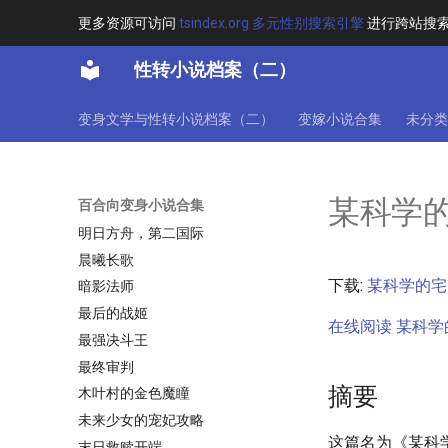
无限之螳螂虾的游戏￥流云随月￥
更多资源可访问
tsindex.org 多元性别搜索引擎
进行跨站搜
【完美校对】
无限恐怖之无限YY
性转小说档案（二）
无限恐怖之薇梦
日娱假偶像
变身文学与性转小说档案（二）
变嫁小说合集
未分类
早坂爱喜欢型月网游￥不胖橘喵￥
【完美校对】（【_提取群】
606793406）
某科学
百合向变身小说合集
时崎狂三的无限旅途
明日方舟，第二国际
晨曦长歌
下载:
某科学的宅电
暗影法师
最后的战姬
在线阅读 某科学的
最强决斗王
最终审判
摘要
木叶村的金色魔瞳
未来少女的宠妃攻略
这篇名为《某科
末日救赎开端