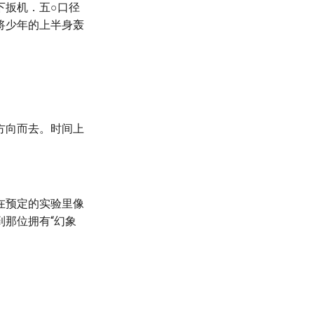
下扳机．五○口径
将少年的上半身轰
方向而去。时间上
在预定的实验里像
那位拥有“幻象