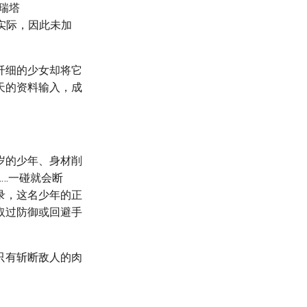
瑞塔
不实际，因此未加
纤细的少女却将它
天的资料输入，成
。
岁的少年、身材削
…一碰就会断
录，这名少年的正
取过防御或回避手
只有斩断敌人的肉