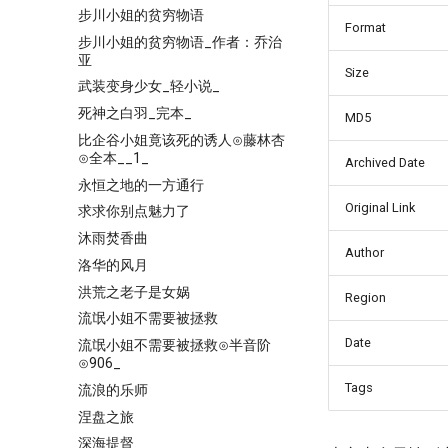
步川小姐的贫穷物语
Format
步川小姐的贫穷物语_作者：乔治
亚
Size
武装变身少女_轻小说_
死神之白羽_完本_
MD5
比企谷小姐竟该死的诱人⊙藤林杏
⊙全本__1_
Archived Date
永恒之地的一方通行
Original Link
求求你别点魅力了
沐雨焚香曲
Author
洛华的风月
洪荒之老子是女娲
Region
流氓小姐不需要被拯救
Date
流氓小姐不需要被拯救⊙半音阶
⊙906_
Tags
流浪的乐师
涅盘之旅
深海提督