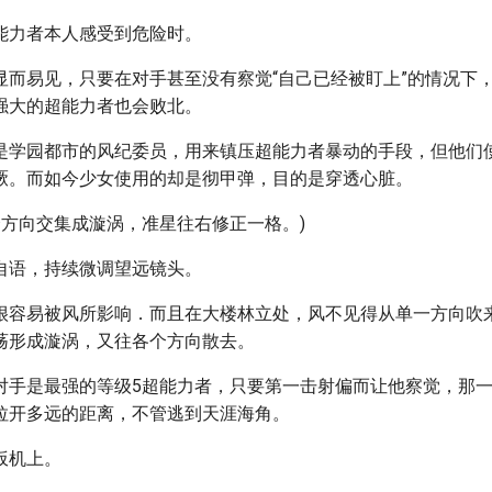
能力者本人感受到危险时。
显而易见，只要在对手甚至没有察觉“自己已经被盯上”的情况下
强大的超能力者也会败北。
是学园都市的风纪委员，用来镇压超能力者暴动的手段，但他们
厥。而如今少女使用的却是彻甲弹，目的是穿透心脏。
个方向交集成漩涡，准星往右修正一格。)
自语，持续微调望远镜头。
很容易被风所影响．而且在大楼林立处，风不见得从单一方向吹
荡形成漩涡，又往各个方向散去。
对手是最强的等级5超能力者，只要第一击射偏而让他察觉，那
拉开多远的距离，不管逃到天涯海角。
扳机上。