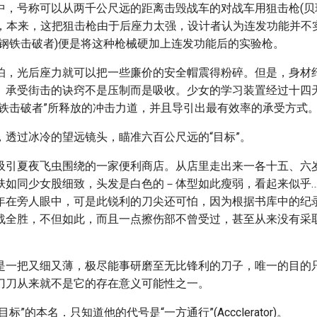
中，号称可以从两千公尺远的距离击毁战车的对战车用狙击枪(贝
)M82A1)，本来，这把狙击枪由于后座力太强，设计者认为连发功能并
(钢铁击破者)便是将这种枪械硬加上连发功能后的实验枪。
怕，光后座力就可以把一些廉价的安全帽震得粉碎。但是，身材
。承受街击的诀窍不是压制而是吸收。少女的学习装置经过十四
钢铁击破者”所释放的冲击力道，并且导引出最有效率的承受方式
，透过冰冷的望远镜头，瞄准六百公尺远的“目标”。
吸引夏夜飞虫围绕的一家便利商店。从店里走出来一各十五、六
肤如同少女股细致，头发是白色的－体型如此瘦弱，看起来似乎…
年在旁人眼中，可是此锐利的刀尖还可怕，因为根据书库中的纪
战全胜，不但如此，而且一点擦伤部不曾受过，甚至从来没有采
是一把又细又薄，极尽能事研磨至无比锋利的刀子，唯一的目的
刀刀从来就不是它的存在意义可能性之一。
标”的本名．只知道他的代号是“一方通行”(Accclerator)。