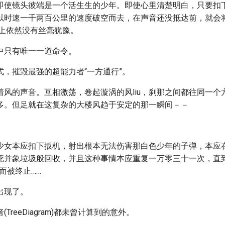
即使镜头彼端是一个活生生的少年。即使心里清楚明白，只要扣
以时速一千两百公里的速度破空而去，在声音还没抵达前，就会
脸上依然没有丝毫犹豫。
中只有唯一一道命令。
式，摧毁最强的超能力者“一方通行”。
着风的声音。互相激荡，卷起漩涡的风liu，刹那之间都往同一个
多。但足就在这复杂的大楼风趋于安定的那一瞬间－－
。
少女本应扣下扳机，射出根本无法伤害那白色少年的子弹，本应
死并象垃圾般回收，并且这种事情本应重复一万零三十一次，直到
而被终止……
出现了。
TreeDiagram)都未曾计算到的意外。