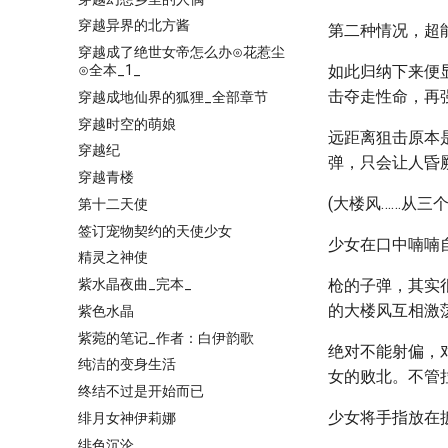
穿越异界的北方酱
第二种情况，超
穿越成了绝世女帝怎么办⊙花惹尘
⊙全本_1_
如此归纳下来便
击夺走性命，再
穿越成地仙界的狐狸_全部章节
穿越时空的萌娘
远距离狙击原本
穿越纪
弹，只会让人昏
穿越青楼
(大楼风……从三
第十二天使
签订宠物契约的天使少女
少女在口中喃喃
精灵之神使
紫水晶夜曲_完本_
枪的子弹，其实
的大楼风互相激
紫色水晶
紫菀的笔记_作者：白伊韵歌
绝对不能射偏，
纯洁的变身生活
女的败北。不管
终结不过是开始而已
少女将手指放在
绯月女神伊莉娜
绯色沉沦