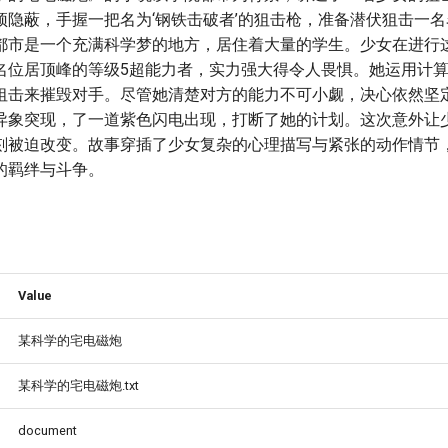
隐蔽，手握一把名为‘钢铁击破者’的狙击枪，准备潜伏狙击一名名
都市是一个充满科学梦的地方，居住着大量的学生。少女在进行
名位居顶峰的等级5超能力者，实力强大得令人畏惧。她运用计
狙击来摧毁对手。尽管她清楚对方的能力不可小觑，决心依然坚
异象突现，了一道紫色闪电出现，打断了她的计划。这次意外让
刻被迫改变。故事穿插了少女复杂的心理描写与紧张的动作情节
的羁绊与斗争。
Value
某科学的宅电磁炮
某科学的宅电磁炮.txt
document