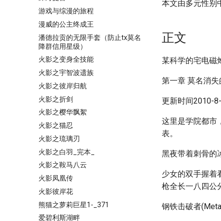
本文由多元性别
游戏与综漫的旅程
漫威的公主终成王
正文
潘德拉贡的无限手套（防止tx莫名
降群信用星级）
火影之变身全技能
某科学的宅电磁
火影之宇智波遗族
第一章 莫名消失
火影之彼岸归航
火影之折剑
更新时间2010-8-1
火影之樱华飘絮
这里是学院都市
火影之猫忍
表。
火影之琉璃刃
火影之白羽_完本_
黑夜带着刺骨的
火影之鞍马八云
少女的双手握着
火影凤凰传
枪全长一八四公
火影彼岸花
熊猫之萝莉巨星1-_371
钢铁击破者(Metal
爱碧利斯湖畔