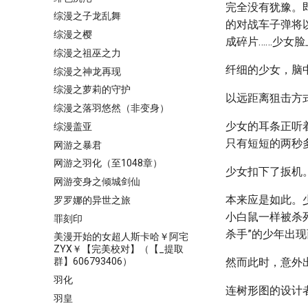
完全没有犹豫。
综漫之子龙乱舞
的对战车子弹将
综漫之樱
成碎片……少女
综漫之祖巫之力
纤细的少女，脑
综漫之神龙再现
综漫之萝莉的守护
以远距离狙击方
综漫之落羽悠然（非变身）
少女的耳条正听
综漫盖亚
只有短短的两秒
网游之暴君
网游之羽化（至1048章）
少女扣下了扳机
网游变身之倾城剑仙
本来应是如此。
罗罗娜的异世之旅
小白鼠一样被杀
罪刻印
杀手”的少年出现
美漫开始的女超人斯卡哈￥阿宅
ZYX￥【完美校对】（【_提取
然而此时，意外
群】606793406）
羽化
连树形图的设计者(
羽皇