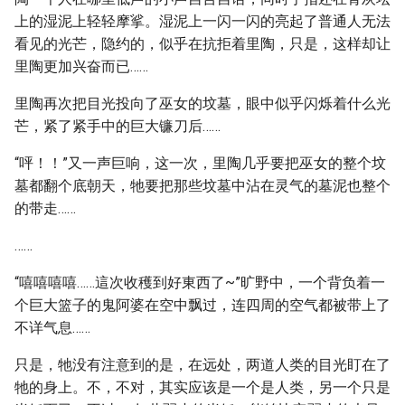
上的湿泥上轻轻摩挲。湿泥上一闪一闪的亮起了普通人无法
看见的光芒，隐约的，似乎在抗拒着里陶，只是，这样却让
里陶更加兴奋而已……
里陶再次把目光投向了巫女的坟墓，眼中似乎闪烁着什么光
芒，紧了紧手中的巨大镰刀后……
“呯！！”又一声巨响，这一次，里陶几乎要把巫女的整个坟
墓都翻个底朝天，牠要把那些坟墓中沾在灵气的墓泥也整个
的带走……
……
“嘻嘻嘻嘻……這次收穫到好東西了~”旷野中，一个背负着一
个巨大篮子的鬼阿婆在空中飘过，连四周的空气都被带上了
不详气息……
只是，牠没有注意到的是，在远处，两道人类的目光盯在了
牠的身上。不，不对，其实应该是一个是人类，另一个只是