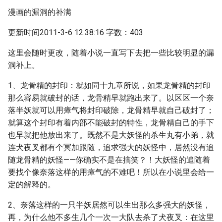
漫画的漏洞的补满
更新时间2011-3-6 12:38:16 字数：403
这里会随时更改，随着小说一直写下去把一些比较明显的漏
洞补上。
1、龙骨精的封印：就如同十九章所说，如果龙骨精的封印
那么容易就破封的话，龙骨精早就跑出来了。以区区一个奈
落半妖就可以用瘴气将封印破除，龙骨精早就自己破封了；
就算这个封印有着内部不能破封的特性，龙骨精自己的手下
也早就把他放出来了。既然不是大妖怪的杀生丸有小弟，就
连犬夜叉都有个冥加跟随，追求强大的妖怪中，居然没有追
随龙骨精的妖怪——你确实不是在搞笑？！大妖怪的追随着
要找个像奈落这样的用瘴气的不难吧！所以在小说里会给一
定的解释的。
2、奈落这样的一只半妖居然可以生出那么多强大的妖怪，
再，为什么他不多生几个一次一大队去杀了犬夜叉：在这里