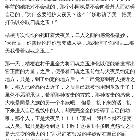
年前的她绝对不会做的，那个小阿枫是不会向着外人而妨碍
自己的，“为什么要维护犬夜叉？这个半妖欺骗了我！把我
打伤以夺取四魂之玉！”
桔梗再次恨恨的死盯着犬夜叉，二人之间的感觉很微妙，
“犬夜叉，你曾经说过你想变成人类……我相信了你的话……那
天我带着四魂之玉……”
那一天，桔梗在村子里全力将四魂之玉净化以便能够发挥出
它正面的力量，之后，便带着四魂之玉前往与犬夜叉约定的
地方，只是，到了约定的地方后，当自己觉察到有人接近之
时，那人已经靠的太近了，之后自己就被他用利爪攻击了！
虽然不愿望承认，希望那种攻击的方式，那种攻击的感觉，
大概是同是犬族的另一个半妖吧……但是，接下来的话，接
下来进入自己视线中的人，却完完全全的粉碎了自己的幼
稚，那个人，正是犬夜叉！！！！“蠢材！我根本就不想变
成人类。我只是想得到这玉！哼！这棵玉不多吸点怨恨之血
是无法变的强大的！”那只红衣银发的半妖站在自己的面