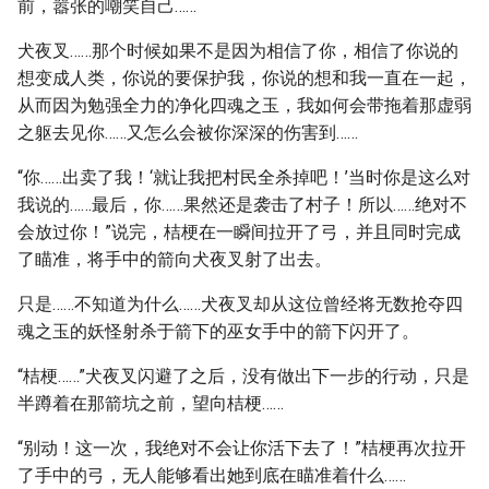
前，嚣张的嘲笑自己……
犬夜叉……那个时候如果不是因为相信了你，相信了你说的
想变成人类，你说的要保护我，你说的想和我一直在一起，
从而因为勉强全力的净化四魂之玉，我如何会带拖着那虚弱
之躯去见你……又怎么会被你深深的伤害到……
“你……出卖了我！‘就让我把村民全杀掉吧！’当时你是这么对
我说的……最后，你……果然还是袭击了村子！所以……绝对不
会放过你！”说完，桔梗在一瞬间拉开了弓，并且同时完成
了瞄准，将手中的箭向犬夜叉射了出去。
只是……不知道为什么……犬夜叉却从这位曾经将无数抢夺四
魂之玉的妖怪射杀于箭下的巫女手中的箭下闪开了。
“桔梗……”犬夜叉闪避了之后，没有做出下一步的行动，只是
半蹲着在那箭坑之前，望向桔梗……
“别动！这一次，我绝对不会让你活下去了！”桔梗再次拉开
了手中的弓，无人能够看出她到底在瞄准着什么……