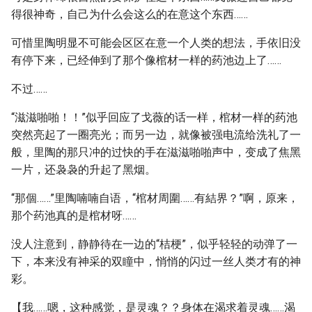
得很神奇，自己为什么会这么的在意这个东西……
可惜里陶明显不可能会区区在意一个人类的想法，手依旧没
有停下来，已经伸到了那个像棺材一样的药池边上了……
不过……
“滋滋啪啪！！”似乎回应了戈薇的话一样，棺材一样的药池
突然亮起了一圈亮光；而另一边，就像被强电流给洗礼了一
般，里陶的那只冲的过快的手在滋滋啪啪声中，变成了焦黑
一片，还袅袅的升起了黑烟。
“那個……”里陶喃喃自语，“棺材周圍……有結界？”啊，原来，
那个药池真的是棺材呀……
没人注意到，静静待在一边的“桔梗”，似乎轻轻的动弹了一
下，本来没有神采的双瞳中，悄悄的闪过一丝人类才有的神
彩。
【我……嗯，这种感觉，是灵魂？？身体在渴求着灵魂……渴