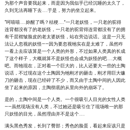
为那个声音要我起来，而是因为我似乎已经沉睡的太久了，
久到无法再睡下去……于是，努力的坐立起来。
“呵嘻嘻……妳醒了嗎？桔梗……”一只老妖怪，一只老的驼得
连背都没有了的老妖怪，一只老的驼背得连背都没有了的拥
有千层褶皱脸皮的老太婆妖怪，站在旁边说话。这是一只无
法让人忽视的妖怪——因为要忽视牠实在是太难了，虽然咋
一看上去应该算是一个人类的外形，不过如果人类真的长成
了这个样子，大概就算不是妖怪也会成为妖怪的吧……大概
吧。而牠现在，正对着一个巨大的，比人还要大一些的土陶
说话，不过现在这个土陶因为牠刚才的砸击，刚才用巨大镰
刀的砸击，现在已经碎了不少，而又由于土陶中间的人因此
坐了起来的原因，土陶彻底的从里向外的崩坏了。
是的，土陶中间是一个人类。一个很吸引人目光的女性人类
——虽然现场没有人类，不过她还是吸引住了现场唯一的那
只妖怪的目光，虽然理由并不是这个……
满头黑色秀发，长到了臀部；秀色的脸蛋，看起来应该只是