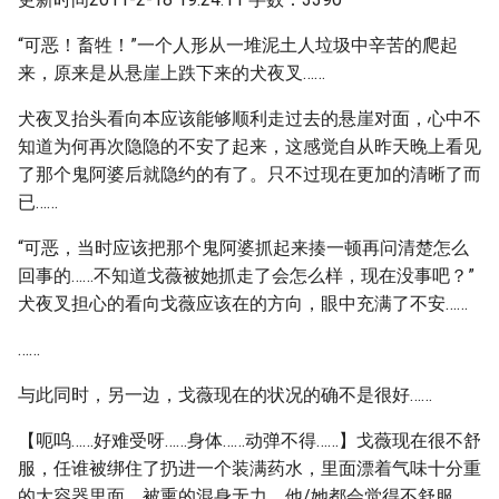
“可恶！畜牲！”一个人形从一堆泥土人垃圾中辛苦的爬起
来，原来是从悬崖上跌下来的犬夜叉……
犬夜叉抬头看向本应该能够顺利走过去的悬崖对面，心中不
知道为何再次隐隐的不安了起来，这感觉自从昨天晚上看见
了那个鬼阿婆后就隐约的有了。只不过现在更加的清晰了而
已……
“可恶，当时应该把那个鬼阿婆抓起来揍一顿再问清楚怎么
回事的……不知道戈薇被她抓走了会怎么样，现在没事吧？”
犬夜叉担心的看向戈薇应该在的方向，眼中充满了不安……
……
与此同时，另一边，戈薇现在的状况的确不是很好……
【呃呜……好难受呀……身体……动弹不得……】戈薇现在很不舒
服，任谁被绑住了扔进一个装满药水，里面漂着气味十分重
的大容器里面，被熏的混身无力，他/她都会觉得不舒服