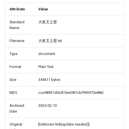
Attribute
Value
Standard
犬夜叉之罂
Name
Filename
犬夜叉之罂.txt
Type
document
Format
Plain Text
Size
344611 bytes
MD5
cce98931d0c87de6581cbf993973e88d
Archived
2025-02-10
Date
Original
[Unknown link(update needed)]