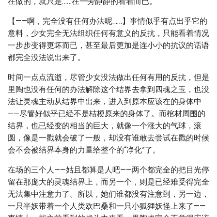
在做的，就只是……在一旁静静的看着而已。
【——啊，完全没有任何办法呢……】事情似乎有点出乎它的
意料，少女完全无法组织任何有意义的反抗，只能看着情况
一步步变得更坏而已，甚至最后更加是连小小的抗议的话语
都完全没法说出来了。
时间一点点流逝，尽管少女没法做出任何有用的反抗，但是
里陶也没有任何的办法解除这个结界去拿到四魂之玉，也没
法让灵魂主动从结界中出来，进入到原本应该在的身体中
——尽管好似乎已经不是桔梗原来的身体了。而棺材周围的
结界，也已经变的相当的巨大，就像一个涨大的气球，滚
圆，像是一戳就会破了一般，却没有谁敢去尝试在戳的时候
会不会被结界本身的力量给整个的“净化”了。
在场的三个人——姑且都算是人吧——两个都完全的把目光停
留在那庞大的灵魂结界上，而另一个，则是已经难受得完全
无法集中注意力了。所以，她们谁都没有注意到，另一边，
一只半妖带着一个人类欧巴桑和一只小狐狸妖怪上来了——