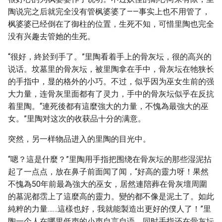
陶说完之后就完全没有管枫婆婆了——事实上也不用管了，
枫婆婆已经倒在了御柱的位置，生死不知，可惜里陶也完全
没有兴趣去管她的生死。
“很好，終於到手了。”里陶看着手上的骨灰坛，很的高兴的
说话。坟墓里的骨灰坛，被里陶拿在手中，骨灰坛在牠狭长
的手指中，显的格外的小巧。不过，似乎因为巫女生前的强
大力量，连骨灰里面都有了灵力，手中的骨灰坛似乎在反抗
着里陶。“連死後都有這麼強大的力量，不愧為最強大的巫
女。”里陶对这次的收获品十分的满意。
突然，另一样物品进入的里陶的目光中。
“嗯？這是什麼？”里陶用手指把围绕在骨灰坛的那些湿泥拈
起了一点点，放在鼻子前面闻了闻，“好高的靈力呀！果然
不愧為50年前最為強大的巫女，居然連陪葬在骨灰壇周圍
的墓泥都霑上了這麼高的靈力。變的都不像是泥土了。如此
純粹的力量……這樣也好，我就能製造出更好的僕人了！”里
陶一个人在哪里低声的小声自言自语，同时手指还在骨灰坛