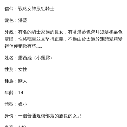
信仰：戰略女神殷紅騎士
髮色：湛藍
外貌：有名的騎士家族的長女，有著湛藍色齊耳短髮和栗色
雙瞳，性格穩重並且堅持正義，不過由於太過於迷戀愛莉變
得信仰稍微有些……
姓名：露西絲（小露露）
性別：女性
種族：獸人
年齡：14
體型：嬌小
身份：一個普通規模部落的族長的女兒