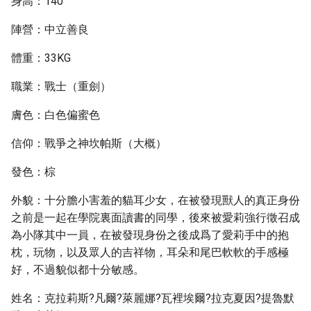
身高：140
陣營：中立善良
體重：33KG
職業：戰士（重劍）
膚色：白色偏蜜色
信仰：戰爭之神坎帕斯（大概）
發色：棕
外貌：十分膽小害羞的貓耳少女，在被發現獸人的真正身份
之前是一起在學院裏面讀書的同學，後來被愛莉強行徵召成
為小隊其中一員，在被發現身份之後成爲了愛莉手中的抱
枕，玩物，以及眾人的吉祥物，耳朵和尾巴軟軟的手感極
好，不過貌似都十分敏感。
姓名：克拉莉斯?凡爾?萊麗娜?瓦裡埃爾?拉克夏因?提魯默