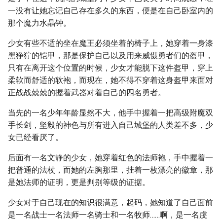
一没有让她忘记自己存在多久的东西，便是在自己卧室内的
那个魔力水晶钟。
少女有些不适的坐在魔王必须坐着的椅子上，她穿着一身漆
黑狰狞的铠甲，那是保护自己以及用来威慑勇者们的盔甲，
只有在离开这个位置的时候，少女才能脱下这件盔甲，穿上
柔软而舒适的软袍，而现在，她不得不穿着这身盔甲来面对
正战战兢兢的握着武器对着自己的四名勇者。
当先的一名少年年龄显然不大，他手中握着一把高级附魔双
手长剑，坚毅的神色与所有进入自己城堡的人类差不多，少
女已经看厌了。
后面有一名文静的少女，她穿着红色的法师袍，手中握着一
把普通的法杖，而她的左胸那里，挂着一枚漂亮的徽章，那
是她法师的证明，更是判别等级的证据。
少女对于自己现在的知识很满意，起码，她知道了自己面前
是一名战士一名法师一名骑士和一名牧师……啊，是一名虔