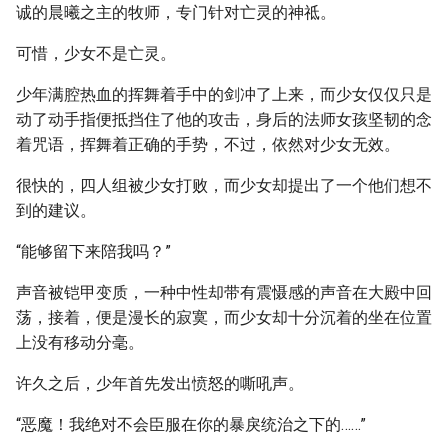
诚的晨曦之主的牧师，专门针对亡灵的神祗。
可惜，少女不是亡灵。
少年满腔热血的挥舞着手中的剑冲了上来，而少女仅仅只是
动了动手指便抵挡住了他的攻击，身后的法师女孩坚韧的念
着咒语，挥舞着正确的手势，不过，依然对少女无效。
很快的，四人组被少女打败，而少女却提出了一个他们想不
到的建议。
“能够留下来陪我吗？”
声音被铠甲变质，一种中性却带有震慑感的声音在大殿中回
荡，接着，便是漫长的寂寞，而少女却十分沉着的坐在位置
上没有移动分毫。
许久之后，少年首先发出愤怒的嘶吼声。
“恶魔！我绝对不会臣服在你的暴戾统治之下的……”