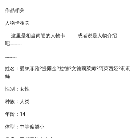
作品相关
人物卡相关
……这里是相当简陋的人物卡…………或者说是人物介绍
吧…………
…………
姓名：愛絲菲雅?提爾金?拉德?文德爾萊姆?阿萊西婭?莉莉
絲
性别：女性
种族：人类
年龄：14
体型：中等偏嬌小