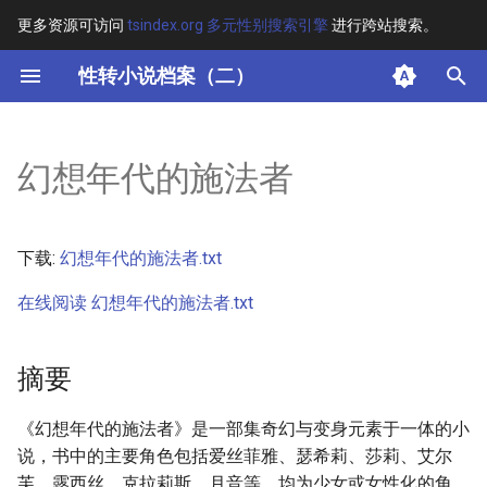
更多资源可访问
tsindex.org 多元性别搜索引擎
进行跨站搜索。
键
性转小说档案（二）
入
摘要
以
幻想年代的施法者
开
其他信息
始
正文
下载:
幻想年代的施法者.txt
搜
在线阅读 幻想年代的施法者.txt
索
摘要
《幻想年代的施法者》是一部集奇幻与变身元素于一体的小
说，书中的主要角色包括爱丝菲雅、瑟希莉、莎莉、艾尔
芙、露西丝、克拉莉斯、月音等，均为少女或女性化的角