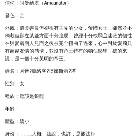
信仰：阿曼纳塔（Amaunator）
發色：金
外貌：溫柔善良但卻很有主見的少女，帝國女王，雖然並不
獨裁但卻在某些方面十分強硬，曾經十分軟弱且迷茫的個性
在與愛麗兩人見面之後被完全扭曲了過來，心中對於愛莉只
有超越友情的感情，並沒有帝王特有的獨佔慾望，總的來
說，是一個十分英明的帝王。
姓名：月音?鵬洛客?博爾斯萊?塔
性別：女
種族：應該是銀龍
年齡：……
體型：嬌小
身份：…………大概，聽說，也許，是旅法師