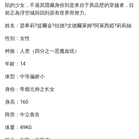
陷的少女，不過其隱藏身份則是來自于異晶壁的穿越者，目
前正為浮空城與回到原有世界而努力。
姓名：瑟希莉?提爾金?拉德?文德爾萊姆?阿萊西婭?莉莉絲
性别：女性
种族：人类（四分之一恶魔血统）
年龄：14
体型：中等偏娇小
身份：帝都元帅之长女
身高：160
阵营：中立善良
体重：49KG