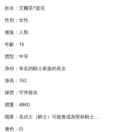
姓名：艾爾芙?溫克
性別：女性
種族：人類
年齡：16
體型：中等
身份：有名的騎士家族的長女
身高：162
陣營：守序善良
體重：48KG
職業：圣武士（騎士）可能會成為聖杯騎士……
膚色：白