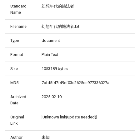
Standard
幻想年代的施法者
Name
Filename
幻想年代的施法者.txt
Type
document
Format
Plain Text
Size
1053189 bytes
MD5
7cfd5f47f49ef03c2625ce977336027a
Archived
2025-02-10
Date
Original
[Unknown link(update needed)]
Link
Author
未知