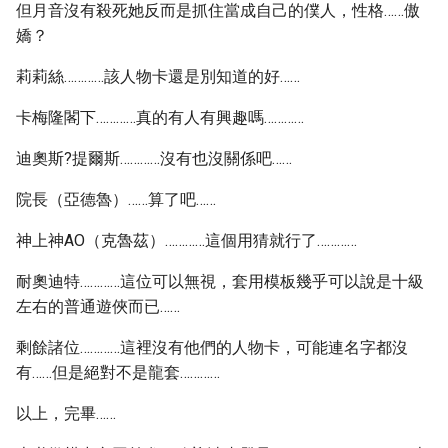
但月音沒有殺死她反而是抓住當成自己的僕人，性格……傲
嬌？
莉莉絲…………該人物卡還是別知道的好……
卡梅隆閣下…………真的有人有興趣嗎…………
迪奧斯?提爾斯…………沒有也沒關係吧……
院長（亞德魯）……算了吧……
神上神AO（克魯茲）…………這個用猜就行了…………
耐奧迪特…………這位可以無視，套用模板幾乎可以說是十級
左右的普通遊俠而已……
剩餘諸位…………這裡沒有他們的人物卡，可能連名字都沒
有……但是絕對不是龍套…………
以上，完畢……