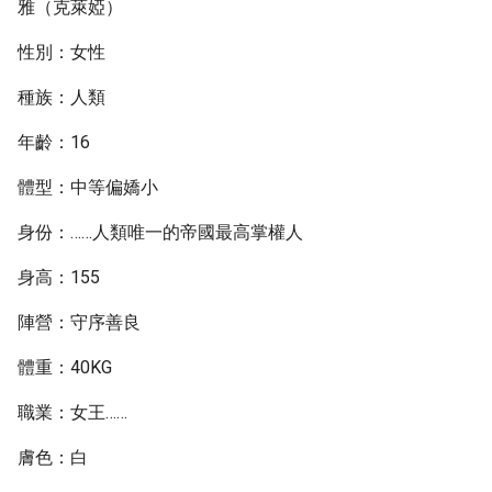
雅（克萊婭）
性別：女性
種族：人類
年齡：16
體型：中等偏嬌小
身份：……人類唯一的帝國最高掌權人
身高：155
陣營：守序善良
體重：40KG
職業：女王……
膚色：白