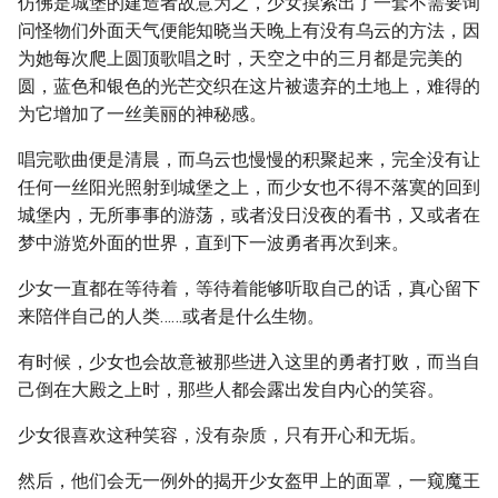
仿佛是城堡的建造者故意为之，少女摸索出了一套不需要询
问怪物们外面天气便能知晓当天晚上有没有乌云的方法，因
为她每次爬上圆顶歌唱之时，天空之中的三月都是完美的
圆，蓝色和银色的光芒交织在这片被遗弃的土地上，难得的
为它增加了一丝美丽的神秘感。
唱完歌曲便是清晨，而乌云也慢慢的积聚起来，完全没有让
任何一丝阳光照射到城堡之上，而少女也不得不落寞的回到
城堡内，无所事事的游荡，或者没日没夜的看书，又或者在
梦中游览外面的世界，直到下一波勇者再次到来。
少女一直都在等待着，等待着能够听取自己的话，真心留下
来陪伴自己的人类……或者是什么生物。
有时候，少女也会故意被那些进入这里的勇者打败，而当自
己倒在大殿之上时，那些人都会露出发自内心的笑容。
少女很喜欢这种笑容，没有杂质，只有开心和无垢。
然后，他们会无一例外的揭开少女盔甲上的面罩，一窥魔王