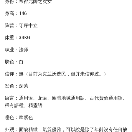
身份：帝都元帥之次女
身高：146
阵营：守序中立
体重：34KG
职业：法师
肤色：白
信仰：無（目前为克兰沃选民，但并未信仰过。）
发色：深紫
语言：通用语、龙语、幽暗地域通用語、古代費倫通用語、
稀有語種、精靈語
瞳色：幽紫色
外观：面貌精緻，氣質優雅，可以說是除了年齡沒有任何缺