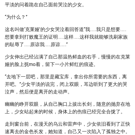
平淡的问着跪在自己面前哭泣的少女。
“为什么？”
这名叫做‘克莱娅’的少女哭泣着回答道“我……我只是想要……
想要拿到打败魔王的证明……这样……这样我就能够洗刷家族
的耻辱了……原谅我……原谅……”
少女伸出已经沾满了自己那温热鲜血的右手，慢慢的在克莱
娅的脸上抚mo着，留下一小片鲜红的痕迹。
“去地下一层吧，那里是藏宝库，拿出你所需要的东西，离
开吧。”少女平淡的说完，闭上双眼，耳边听到了更大的哭
泣声，然后便是离开的走动声。
幽幽的睁开双眼，从自己胸口上拔出长剑，随意的抛弃在地
上，少女站起来的时候，身体上的伤痕已经完全合拢了。
走到窗台前，在漫天的乌云和雷声中，少女依旧看到了正快
速离去的金色长发，她知道，自己又一次陷入了孤独之中。