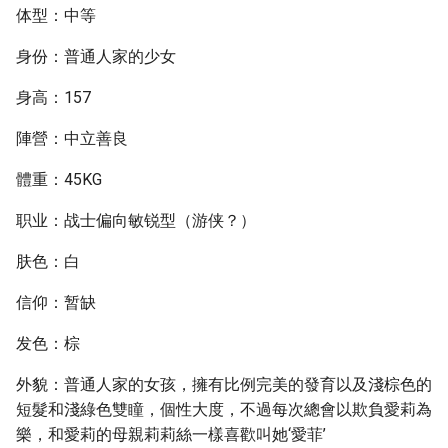
体型：中等
身份：普通人家的少女
身高：157
陣營：中立善良
體重：45KG
职业：战士偏向敏锐型（游侠？）
肤色：白
信仰：暂缺
发色：棕
外貌：普通人家的女孩，擁有比例完美的發育以及淺棕色的
短髮和淺綠色雙瞳，個性大度，不過每次總會以欺負愛莉為
樂，和愛莉的母親莉莉絲一樣喜歡叫她‘愛菲’