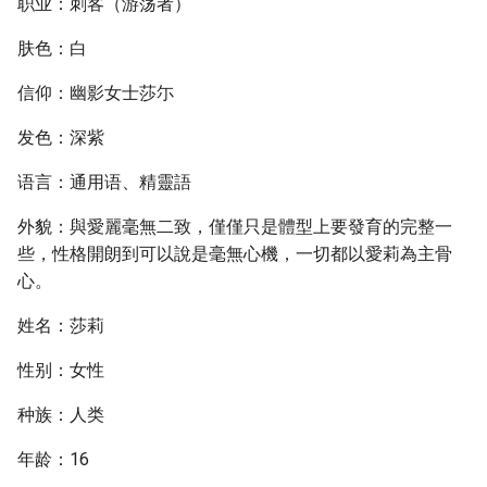
职业：刺客（游荡者）
肤色：白
信仰：幽影女士莎尓
发色：深紫
语言：通用语、精靈語
外貌：與愛麗毫無二致，僅僅只是體型上要發育的完整一
些，性格開朗到可以說是毫無心機，一切都以愛莉為主骨
心。
姓名：莎莉
性别：女性
种族：人类
年龄：16