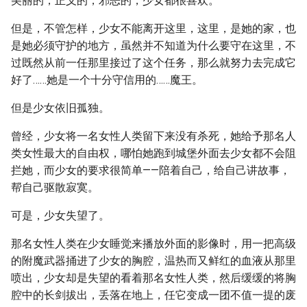
美丽的，正义的，邪恶的，少女都很喜欢。
但是，不管怎样，少女不能离开这里，这里，是她的家，也
是她必须守护的地方，虽然并不知道为什么要守在这里，不
过既然从前一任那里接过了这个任务，那么就努力去完成它
好了……她是一个十分守信用的……魔王。
但是少女依旧孤独。
曾经，少女将一名女性人类留下来没有杀死，她给予那名人
类女性最大的自由权，哪怕她跑到城堡外面去少女都不会阻
拦她，而少女的要求很简单——陪着自己，给自己讲故事，
帮自己驱散寂寞。
可是，少女失望了。
那名女性人类在少女睡觉来播放外面的影像时，用一把高级
的附魔武器捅进了少女的胸腔，温热而又鲜红的血液从那里
喷出，少女却是失望的看着那名女性人类，然后缓缓的将胸
腔中的长剑拔出，丢落在地上，任它变成一团不值一提的废