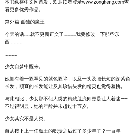
本书纵横中文网首发，欢迎读者登录www.zongheng.com查
看更多优秀作品。
篇外篇 孤独的魔王
今天的话……就不更新正文了…………我要修改一下那些东
西…………
…………
少女自梦中醒来。
她拥有着一双罕见的紫色双眸，以及一头及腰长短的深紫色
长发，顺直的长发能让及其珍惜头发的精灵也觉得羞愧。
与此相比，少女那不似人类的精致脸庞则更是让人着迷——
不过很明显，她的年龄并未超过十五岁。
少女其实不是人类。
自从接下上一任魔王的职责之后过了多少年了？一百年