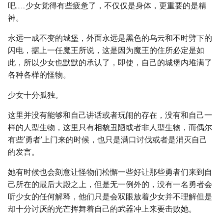
吧……少女觉得有些疲惫了，不仅仅是身体，更重要的是精
神。
永远一成不变的城堡，外面永远是黑色的乌云和不时劈下的
闪电，据上一任魔王所说，这是因为魔王的住所必定是如
此，所以少女也默默的承认了，即使，自己的城堡内堆满了
各种各样的怪物。
少女十分孤独。
这里并没有能够和自己讲话或者玩闹的存在，没有和自己一
样的人型生物，这里只有相貌丑陋或者非人型生物，而偶尔
有些‘勇者’上门来的时候，也只是满口讨伐或者是消灭自己
的发言。
她有时候也会刻意让怪物们松懈一些好让那些勇者们来到自
己所在的最后大殿之上，但是无一例外的，没有一名勇者会
听少女的任何解释，他们只是会双眼放着少女并不理解但是
却十分讨厌的光芒挥舞着自己的武器冲上来要击败她。