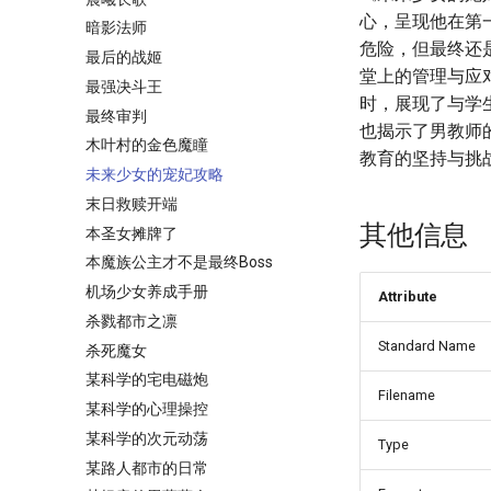
心，呈现他在第
暗影法师
危险，但最终还
最后的战姬
堂上的管理与应
最强决斗王
时，展现了与学
最终审判
也揭示了男教师
木叶村的金色魔瞳
教育的坚持与挑
未来少女的宠妃攻略
末日救赎开端
其他信息
本圣女摊牌了
本魔族公主才不是最终Boss
机场少女养成手册
Attribute
杀戮都市之凛
Standard Name
杀死魔女
某科学的宅电磁炮
Filename
某科学的心理操控
某科学的次元动荡
Type
某路人都市的日常