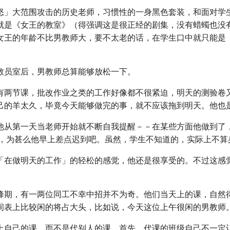
怒」大范围攻击的历史老师，习惯性的一身黑色套装，和面对学
就是《女王的教室》（得强调这是很正经的剧集，没有蜡蠋也没
女王的年龄不比男教师大，要不太老的话，在学生口中就只能是
教员室后，男教师总算能够放松一下。
有两节课，批改作业之类的工作好像都不很紧迫，明天的测验卷
己的羊太久，毕竟今天能够做完的事，就不应该拖到明天。他也
他从第一天当老师开始就不断自我提醒－－在某些方面他做到了
下，为甚么他早上差点迟到吧。虽然，学生不知道的，实际上不算
「在做明天的工作」的轻松的感觉，他还是很享受的。不过这感
峰期，有一两位同工不幸中招并不为奇。他们当天上的课，自然
间表上比较闲的将占大头，比如说，今天这位上午很闲的男教师
上自己的课，而不是代别人的课。首先，代课的班级自己不一定