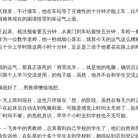
气很差，不计撞车，他在车站等了灾难性的十分钟才能上车，比
很难将现在的困境怪罪到坏运气上面。
正起床。梳洗预备要五分钟，从家门到车站最快五分钟，车程一
作为一位数学老师，他一秒就能心算出，就算今天的运气这么糟
点十分上学时限这两小时十分钟，足足是三倍于他要花在路上的
糕的运气，那真正该死的「替罪羔羊」，就是他的电脑，确切点
只限个人学习交流使用」的电子版，虽然，他并不会和学生交流
脑就好了……男教师懊恼地想。
一天上班到现在，这也只停留在「想」的阶段。虽然在每天六时
不在起床后自动去到电脑前面。可能是感觉上时间太充裕了，如
「时间不够」的危机意识，早半个小时去到学校也不无可能。
－－飞奔中的男教师，总算看到自己学校的学生了，他们自然和
验告诉他，在队尾的十多个学生去到学校时，都得站到迟到登记