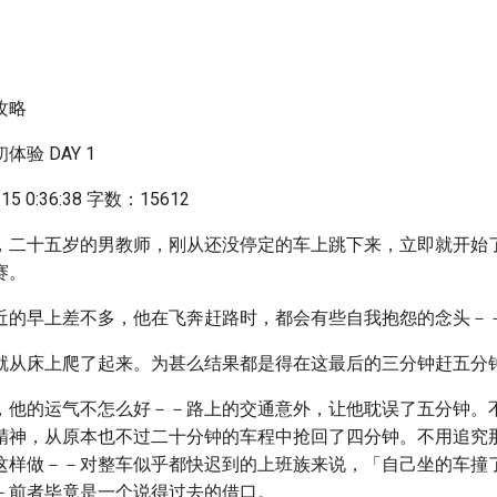
攻略
验 DAY 1
5 0:36:38 字数：15612
，二十五岁的男教师，刚从还没停定的车上跳下来，立即就开始
赛。
近的早上差不多，他在飞奔赶路时，都会有些自我抱怨的念头－
就从床上爬了起来。为甚么结果都是得在这最后的三分钟赶五分
，他的运气不怎么好－－路上的交通意外，让他耽误了五分钟。
精神，从原本也不过二十分钟的车程中抢回了四分钟。不用追究
这样做－－对整车似乎都快迟到的上班族来说，「自己坐的车撞
－前者毕竟是一个说得过去的借口。