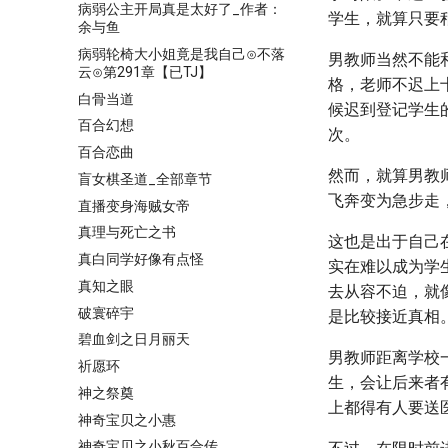
病弱公主开局真是太好了_作者：
学生，就算只要
余与鱼
病弱轮椅大小姐竟是我自己⊙不落
男教师当然不能
云⊙第291章【已TJ】
格，老师不迟上
白骨当道
候迟到登记学生
百合幻想
次。
百合恋曲
然而，就算男教
盲女棋圣道_全部章节
飞奔变为急步走
直播变身海贼女帝
真理与死亡之书
这也是出于自己
真白同学好像有点怪
实在难以成为学
真知之眼
去从容不迫，就
破寰碎宇
是比较接近真相
碧血剑之日月丽天
男教师距离学校
祈愿环
生，会让后来者
神之祭奠
上都得有人要送
神奇宝贝之小惠
神奇宝贝之小秋百合传