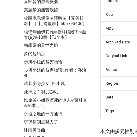
Format
某轻音的黑蔷薇会
某魔禁的痛苦残留
Size
校园电竞偶像￥澪時￥【完美校
对】（【_提取群】606793406）
MD5
核弹剑仙伊莉雅⊙兽耳娘殿下⊙至
卷⑨第10章【TJ全本】
Archived Date
梅露露的异世之旅
梦的起始点
Original Link
步川小姐的贫穷物语
Author
步川小姐的贫穷物语_作者：乔治
亚
Region
武装变身少女_轻小说_
死神之白羽_完本_
Date
比企谷小姐竟该死的诱人⊙藤林杏
⊙全本__1_
Tags
永恒之地的一方通行
求求你别点魅力了
沐雨焚香曲
本文由多元性别