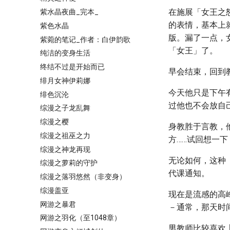
在施展「女王之
紫水晶夜曲_完本_
的表情，基本上
紫色水晶
版。漏了一点，
紫菀的笔记_作者：白伊韵歌
「女王」了。
纯洁的变身生活
终结不过是开始而已
早会结束，回到
绯月女神伊莉娜
今天他只是下午
绯色沉沦
过他也不会放自
综漫之子龙乱舞
综漫之樱
身教胜于言教，
综漫之祖巫之力
方……试回想一
综漫之神龙再现
无论如何，这种
综漫之萝莉的守护
代课通知。
综漫之落羽悠然（非变身）
综漫盖亚
现在是流感的高
网游之暴君
－通常，那天时
网游之羽化（至1048章）
男教师比较喜欢