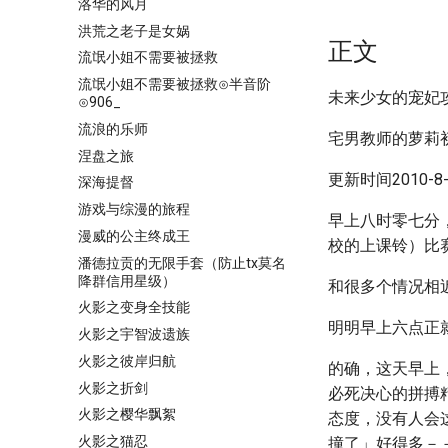
洛华的风月
洪荒之老子是女娲
正文
流氓小姐不需要被拯救
流氓小姐不需要被拯救⊙半音阶
未来少女的宠妃
⊙906_
流浪的乐师
宅男教师的萝莉初体
涅盘之旅
更新时间2010-8-1
深海提督
游戏与综漫的旅程
早上八时零七分
漫威的公主终成王
校的上课铃）比
潘德拉贡的无限手套（防止tx莫名
降群信用星级）
和很多个情况相
火影之变身全技能
明明早上六点正
火影之宇智波遗族
火影之彼岸归航
的确，这天早上
火影之折剑
必死决心的拼搏
火影之樱华飘絮
态度，没有人会
火影之猫忍
撞了」好得多－