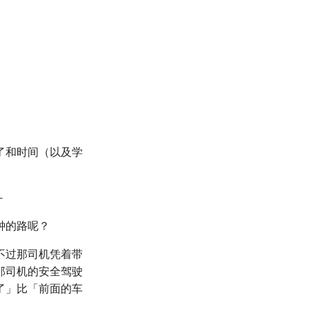
了和时间（以及学
－
钟的路呢？
不过那司机凭着带
那司机的安全驾驶
了」比「前面的车