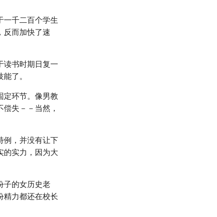
于一千二百个学生
，反而加快了速
于读书时期日复一
技能了。
固定环节。像男教
不偿失－－当然，
特例，并没有让下
实的实力，因为大
份子的女历史老
份精力都还在校长