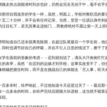
稍微走快点就能准时到步也好，仍然会完全无动于中，毫不在乎
和那些自我放弃的学生一样，虽然，明面上，学校对教职员的要
十五二十分钟，并不会有任何记录。当然，堂堂一位该以身作则
的注目礼下，若无其事走进校门……男教师绝对不愿让第一天上班
师明知道自己还未脱离危险期，在超过队尾最后一个学生前，他
，同时也调节好自己的呼吸，并在不引人注意的情况下，擦干了
在学生面前的形象的考虑－－迟到就别说了，满头大汗匆匆忙忙
生的表率，虽然「在迟到的边缘才到学校」这事实改变不了，但
像精确把握住时间，而不是在挑战自己的体能去「尽人事，听天
。
一百多米时，铃声响起，不过他知道今天还是过关了－－最后那
有一点多余的时间，在铃声完结后跟随大伙进校，这当然不能算
医院。