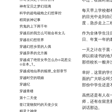
不过，在限时前
神奇宝贝之梦幻琉璃
每天早上学校都
科学的超电磁炮之幻想掌控
的目光中走到自
稻荷妖神记事
度，急步走上二
穷鬼的上下两千年
作为全体学生注
穿越后的我怎么可能会有女儿
日、年复一年的
穿越在幻想世界
穿越幻想乡里的人偶
一天之计在于晨
穿越异界的北方酱
师以前读书的地
穿越成了绝世女帝怎么办⊙花惹尘
那些校长一般并
⊙全本_1_
穿越成地仙界的狐狸_全部章节
幸好，这里的学
穿越时空的萌娘
面的广大听众呵
穿越纪
部份中学生还是
穿越青楼
虽然还是有人在
第十二天使
师，还有在留意
签订宠物契约的天使少女
训话那边。
精灵之神使