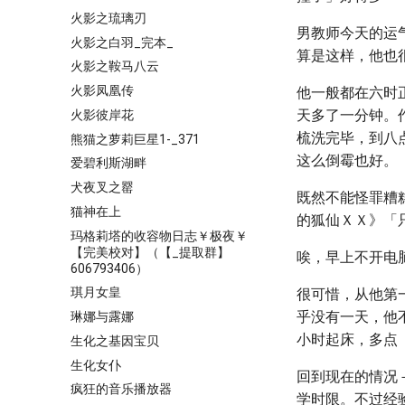
火影之琉璃刃
男教师今天的运
火影之白羽_完本_
算是这样，他也
火影之鞍马八云
火影凤凰传
他一般都在六时
天多了一分钟。
火影彼岸花
梳洗完毕，到八
熊猫之萝莉巨星1-_371
这么倒霉也好。
爱碧利斯湖畔
犬夜叉之罂
既然不能怪罪糟
猫神在上
的狐仙ＸＸ》「
玛格莉塔的收容物日志￥极夜￥
【完美校对】（【_提取群】
唉，早上不开电
606793406）
琪月女皇
很可惜，从他第
乎没有一天，他
琳娜与露娜
小时起床，多点
生化之基因宝贝
生化女仆
回到现在的情况
疯狂的音乐播放器
学时限。不过经