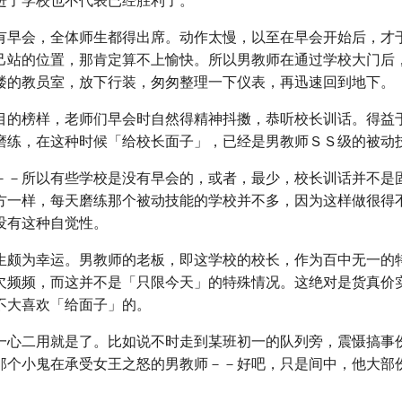
进了学校也不代表已经胜利了。
有早会，全体师生都得出席。动作太慢，以至在早会开始后，才
己站的位置，那肯定算不上愉快。所以男教师在通过学校大门后
楼的教员室，放下行装，匆匆整理一下仪表，再迅速回到地下。
目的榜样，老师们早会时自然得精神抖擞，恭听校长训话。得益
磨练，在这种时候「给校长面子」，已经是男教师ＳＳ级的被动
－－所以有些学校是没有早会的，或者，最少，校长训话并不是
方一样，每天磨练那个被动技能的学校并不多，因为这样做很得
没有这种自觉性。
生颇为幸运。男教师的老板，即这学校的校长，作为百中无一的
欠频频，而这并不是「只限今天」的特殊情况。这绝对是货真价
不大喜欢「给面子」的。
一心二用就是了。比如说不时走到某班初一的队列旁，震慑搞事
那个小鬼在承受女王之怒的男教师－－好吧，只是间中，他大部