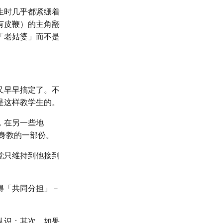
生时几乎都紧绷着
有皮鞭）的主角翻
「老姑婆」而不是
又早早搞定了。不
是这样教学生的。
，在另一些地
身教的一部份。
觉只维持到他接到
得「共同分担」－
。
认识；其次，如果