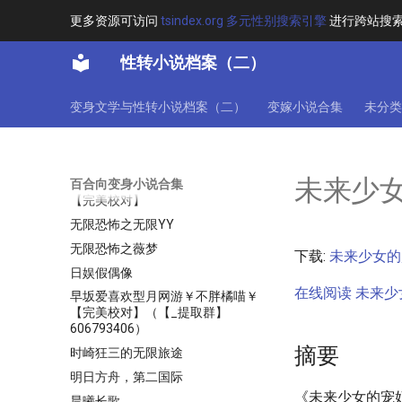
新垣绫濑绝不会被轻易柴刀
更多资源可访问
tsindex.org 多元性别搜索引擎
进行跨站搜
新白蛇问仙
性转小说档案（二）
旅行在二次元
无尽破碎
变身文学与性转小说档案（二）
变嫁小说合集
未分类
无敌萝莉
无限之天魔魅影
无限之病娇娘
未来少
百合向变身小说合集
无限之螳螂虾的游戏￥流云随月￥
【完美校对】
无限恐怖之无限YY
无限恐怖之薇梦
下载:
未来少女的宠
日娱假偶像
在线阅读 未来少女
早坂爱喜欢型月网游￥不胖橘喵￥
【完美校对】（【_提取群】
606793406）
摘要
时崎狂三的无限旅途
明日方舟，第二国际
《未来少女的宠
晨曦长歌