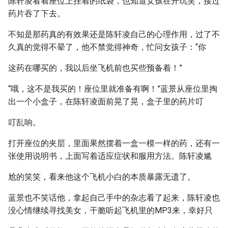
陈轩凌看着座位上挂着的纸袋，也知道女孩在开玩笑，接过
药片吞了下去。
不知是那药真的有效果还是陈轩凌自己的心理作用，过了不
久真的觉得不晕了，他不禁觉得神奇，忙问女孩子：“你
这药在哪买的，我以后坐飞机前也买些预备着！”
“哦，这不是我买的！座位里就准备有啊！”蓝景从座位里掏
出一个小盒子，在陈轩凌面前晃了晃，盒子里的药片叮
叮乱响。
打开座位的夹层，里面果然摆着一盒一模一样的药，还有一
张使用说明书，上面写着适应症状和服用方法。陈轩凌尴
尬的笑笑，看来他这个飞机小白的本质暴露无遗了。
蓝景也不笑话他，拿起自己手中的杂志看了起来，陈轩凌也
没心情继续寻找美女，干脆听起飞机里的MP3来，幸好只