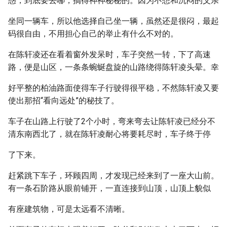
惑，到底要去哪，搞得神神秘秘的。因为不想和沉闷的父亲
坐同一辆车，所以他选择自己坐一辆，虽然还是很闷，最起
码很自由，不用担心自己的举止有什么不对的。
在陈轩凌还在看着窗外发呆时，车子突然一转，下了高速
路，便是山区，一条条蜿蜒盘旋的山路绕得陈轩凌头晕。幸
好平整的柏油路面使得车子行驶得很平稳，不然陈轩凌又要
使出那招“看向远处”的秘技了。
车子在山路上行驶了2个小时，弯来弯去让陈轩凌已经分不
清东南西北了，就在陈轩凌耐心将要耗尽时，车子终于停
了下来。
赶紧跳下车子，环顾四周，才发现已经来到了一座大山前。
有一条石阶路从眼前铺开，一直连接到山顶，山顶上貌似
有座建筑物，可是太远看不清晰。