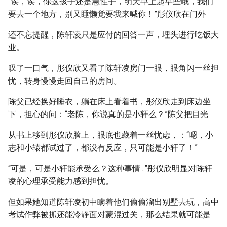
“诶，诶，你这孩子还是急性子，明天早上起早些哦，我们
要去一个地方，别又睡懒觉要我来喊你！”彤仪欣在门外
还不忘提醒，陈轩凌只是应付的回答一声，埋头进行吃饭大
业。
叹了一口气，彤仪欣又看了陈轩凌房门一眼，眼角闪一丝担
忧，转身慢慢走回自己的房间。
陈父已经换好睡衣，躺在床上看着书，彤仪欣走到床边坐
下，担心的问：“老陈，你说真的是小轩么？”陈父把目光
从书上移到彤仪欣脸上，眼底也藏着一丝忧虑，：“嗯，小
志和小辕都试过了，都没有反应，只可能是小轩了！”
“可是，可是小轩能承受么？这种事情...”彤仪欣明显对陈轩
凌的心理承受能力感到担忧。
但如果她知道陈轩凌初中瞒着他们偷偷溜出别墅去玩，高中
考试作弊被抓还能冷静面对蒙混过关，那么结果就可能是