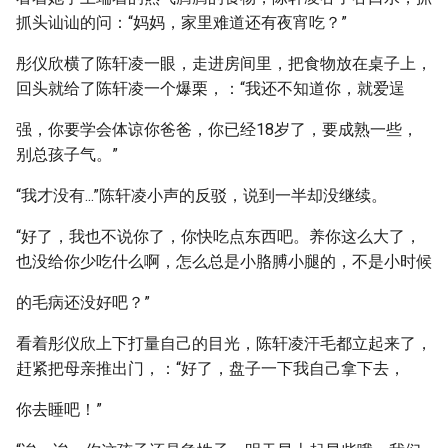
抓头讪讪的问：“妈妈，家里难道还有夜宵吃？”
彤仪欣横了陈轩凌一眼，走进房间里，把食物放在桌子上，
回头就给了陈轩凌一个爆栗，：“我还不知道你，就爱逞
强，你要学会体谅你爸爸，你已经18岁了，要成熟一些，
别总孩子气。”
“我才没有...”陈轩凌小声的反驳，说到一半却没继续。
“好了，我也不说你了，你快吃点东西吧。养你这么大了，
也没给你少吃什么啊，怎么总是小胳膊小腿的，不是小时候
的毛病还没好吧？”
看着彤仪欣上下打量自己的目光，陈轩凌汗毛都立起来了，
赶紧把母亲推出门，：“好了，盘子一下我自己拿下去，
你去睡吧！”