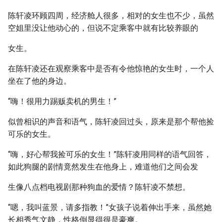
陈轩凌环顾四周，经济舱人很多，相对的女生也不少，虽然
空姐里没让他动心的，但说不定乘客中就有比较养眼的
女生。
在陈轩凌还在观察乘客中是否有令他惊艳的女生时，一个人
坐在了他的身边。
“嗨！很用力踢贩卖机的男生！”
似曾相识的声音和语气，陈轩凌回过头，原来是那个帮他捡
可乐的女生。
“嗨，好心帮我捡可乐的女生！”陈轩凌用同样的语气回答，
如此狗腿的剧情竟然发生在他身上，难道他们之间会发
生像八点档电视剧那种狗血的爱情？陈轩凌不禁想。
“嗯，我叫蓝景，请多指教！”女孩子说着伸出手来，虽然她
长相秀气文静，性格倒显得很是豪爽。