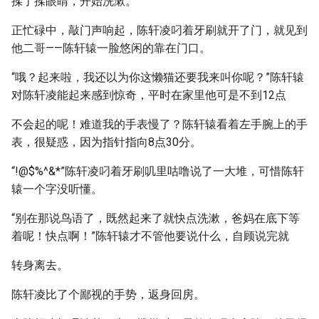
揉了揉眼睛，开始洗漱。
正忙碌中，敲门声响起，陈轩凌叼着牙刷就开了门，就见到
他二哥——陈轩辕一脸悠闲的靠在门口。
“哦？起来啦，我还以为你这懒猫还要我来叫你呢？”陈轩辕
对陈轩凌能起来感到惊奇，平时在家里他可是不到12点
不会起的呢！难道我的手表慢了？陈轩辕看着左手腕上的手
表，很疑惑，因为指针指向8点30分。
“!@$%^&*”陈轩凌叼着牙刷叽里咕噜说了一大堆，可惜陈轩
辕一个字没听懂。
“别在那说鸟语了，既然起来了就快点洗漱，爸妈在底下等
着呢！快点啊！”陈轩辕才不管他要说什么，自顾说完就
转身离去。
陈轩凌比了个鄙视的手势，返身回房。