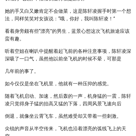
她的手又白又嫩肯定不会做菜，这是陈轩凌握手时第一个想
法，同样笑笑对女孩说：“哦，你好，我叫陈轩凌！”
看着身旁颇有些“漂亮”的男生，蓝景心想这次飞机旅途应该
蛮有趣。
听着空姐在喇叭中提醒着起飞前的各种注意事项，陈轩凌深
深吸了一口气，虽然他以前坐飞机的时候不晕，可那是
几年前的事了。
如今仅仅是坐在飞机里，他就有一种压抑的感觉。
随着飞机启动、加速，然后轰的一声，机身猛的一震，陈轩
凌只觉得身子猛的抬高又猛的下落，四周风景飞速向后
倒退，就像坐云霄飞车，虽然难受却又带着一些刺激。
尖锐的声音从半空传来，飞机也沿着漂亮的弧线飞上的天