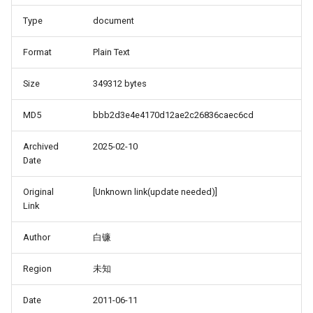
Type
document
Format
Plain Text
Size
349312 bytes
MD5
bbb2d3e4e4170d12ae2c26836caec6cd
Archived
2025-02-10
Date
Original
[Unknown link(update needed)]
Link
Author
白镰
Region
未知
Date
2011-06-11