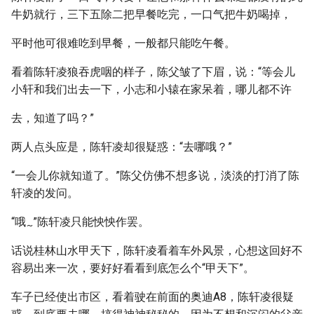
牛奶就行，三下五除二把早餐吃完，一口气把牛奶喝掉，
平时他可很难吃到早餐，一般都只能吃午餐。
看着陈轩凌狼吞虎咽的样子，陈父皱了下眉，说：“等会儿
小轩和我们出去一下，小志和小辕在家呆着，哪儿都不许
去，知道了吗？”
两人点头应是，陈轩凌却很疑惑：“去哪哦？”
“一会儿你就知道了。”陈父仿佛不想多说，淡淡的打消了陈
轩凌的发问。
“哦
”陈轩凌只能怏怏作罢。
~
话说桂林山水甲天下，陈轩凌看着车外风景，心想这回好不
容易出来一次，要好好看看到底怎么个“甲天下”。
车子已经使出市区，看着驶在前面的奥迪A8，陈轩凌很疑