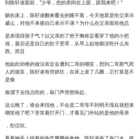
到陈轩凌面前，“少爷，您的房间在上面，跟我来吧！”
躺在床上，陈轩凌翻来覆去的睡不着，今天他算是给父亲示
威么，对他不来接自己表示不满？为什么在父亲面前他总
是表现得孩子气？以父亲的了然于胸肯定看穿了他的小把
戏，最后还是自己的肚子受罪，从早上起他都没吃什么东
西。而且
他如此幼稚的做法肯定会遭到二哥的嘲笑，想到二哥那气死
人的诡笑，陈轩凌有些抓狂，在床上滚了几圈，正打算是不
是偷
偷溜下去找点吃的，敲门声突然响起。
这么晚了，谁会来找他，不会是二哥等不到明天现在就想来
嘲笑他了吧？苦笑着打开门，才看见门外站的是他的母亲
，彤仪欣。
看着她手上端着的热气腾腾的食物，陈轩凌吞了吞口水，抓