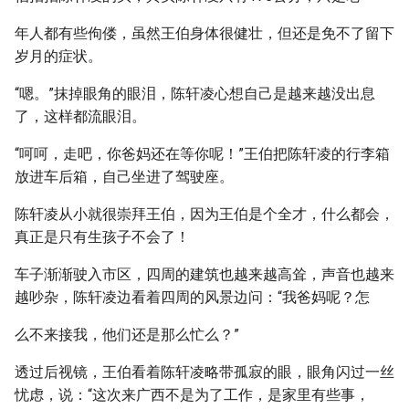
年人都有些佝偻，虽然王伯身体很健壮，但还是免不了留下
岁月的症状。
“嗯。”抹掉眼角的眼泪，陈轩凌心想自己是越来越没出息
了，这样都流眼泪。
“呵呵，走吧，你爸妈还在等你呢！”王伯把陈轩凌的行李箱
放进车后箱，自己坐进了驾驶座。
陈轩凌从小就很崇拜王伯，因为王伯是个全才，什么都会，
真正是只有生孩子不会了！
车子渐渐驶入市区，四周的建筑也越来越高耸，声音也越来
越吵杂，陈轩凌边看着四周的风景边问：“我爸妈呢？怎
么不来接我，他们还是那么忙么？”
透过后视镜，王伯看着陈轩凌略带孤寂的眼，眼角闪过一丝
忧虑，说：“这次来广西不是为了工作，是家里有些事，