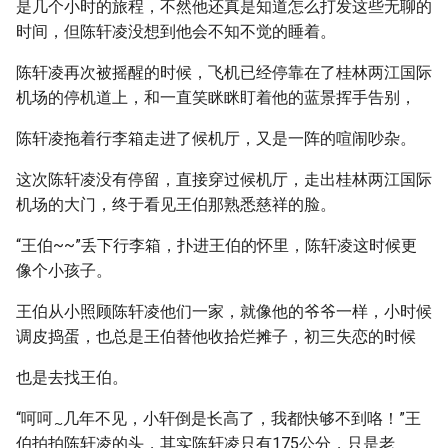
是几个小时的旅程，不然他还真是知道怎么打发这些无聊的
时间，但陈轩凌没想到他会不知不觉的睡着。
陈轩凌再次被摇醒的时候，飞机已经停靠在了桂林两江国际
机场的停机道上，和一直笑眯眯盯着他的蓝景挥手告别，
陈轩凌拖着行李箱走进了候机厅，又是一阵的喧闹吵杂。
这次陈轩凌没有停留，直接穿过候机厅，走出桂林两江国际
机场的大门，终于看见王伯那熟悉慈祥的脸。
“王伯~~”丢下行李箱，扑进王伯的怀里，陈轩凌这时候更
像个小孩子。
王伯从小照顾陈轩凌他们一家，就像他的爷爷一样，小时候
调皮捣蛋，也总是王伯替他收拾烂摊子，初三失恋的时候
也是去找王伯。
“呵呵
几年不见，小轩倒是长高了，我都快够不到咯！”王
~
伯拍拍陈轩凌的头，其实陈轩凌只有175公分，只是老