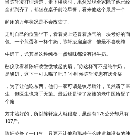
当陈轩凌打理清楚，走下楼梯时，果然发现全家除了他已经
全都到齐了，都坐在桌子前吃早餐，看来他这个最后一个
起床的万年状况是不会改变了。
走到自己的位置坐下，看着桌上还冒着热气的一块考好的面
包、一个煎蛋和一杯牛奶，陈轩凌扁扁嘴，他最不喜欢纯
牛奶了，尤其是这种纯得一点甜味都没有得牛奶。
彤仪欣看着陈轩凌微微皱起的眉，“你这杯可不是纯牛奶，
是酸奶，这下一可以喝了吧？”小时候陈轩凌患有厌食症
，为了让他吃东西，他们一家可谓是绞尽脑汁，虽然请了医
生，但医生也束手无策。最后还是请了家族的老中医给配了
个偏
方才治好的，所以陈轩凌人就很瘦，虽然有175公分却只有
107斤。
陈轩凌舒了一口气，只要不让他和那种什么味道都没有的纯