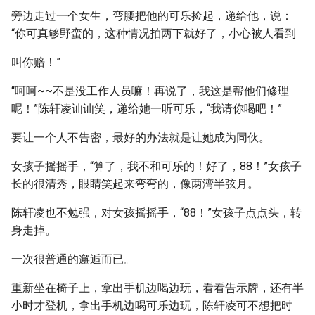
旁边走过一个女生，弯腰把他的可乐捡起，递给他，说：
“你可真够野蛮的，这种情况拍两下就好了，小心被人看到
叫你赔！”
“呵呵~~不是没工作人员嘛！再说了，我这是帮他们修理
呢！”陈轩凌讪讪笑，递给她一听可乐，“我请你喝吧！”
要让一个人不告密，最好的办法就是让她成为同伙。
女孩子摇摇手，“算了，我不和可乐的！好了，88！”女孩子
长的很清秀，眼睛笑起来弯弯的，像两湾半弦月。
陈轩凌也不勉强，对女孩摇摇手，“88！”女孩子点点头，转
身走掉。
一次很普通的邂逅而已。
重新坐在椅子上，拿出手机边喝边玩，看看告示牌，还有半
小时才登机，拿出手机边喝可乐边玩，陈轩凌可不想把时