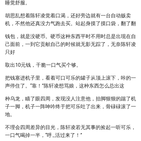
睡觉舒服。
胡思乱想着陈轩凌觉着口渴，还好旁边就有一台自动贩卖
机，不然他还真没力气跑去买。站起身摸了摸口袋，翻了翻
钱包，就是没硬币。硬币这种东西平时不用时总是出现在自
己面前，一到它贡献自己的时候就无影无踪了，无奈陈轩凌
只好
取出10元钱，干脆一口气买个够。
把钱塞进机子里，看着可口可乐的罐子从顶上滚下，咔的一
声停住了。“靠！”陈轩凌想骂娘，这种东西怎么总出这
种乌龙，瞄了眼四周，发现没人注意他，抬脚狠狠的踹了机
子一脚，机子一阵呻吟终于把可乐吐了出来，骨碌碌滚了一
地。
不理会四周差异的目光，陈轩凌若无其事的捡起一听可乐，
一口气喝掉一半，“呼
活过来了！”
~