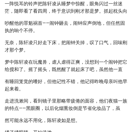
一阵悦耳的铃声把陈轩凌从睡梦中惊醒，眼角闪过一丝迷
茫，随即看了看四周，终于意识到刚才那是梦。抓起枕头向
吵醒他的罪魁祸首——闹钟砸去，闹钟应声倒地，但任然固
执的响个不停。
无奈，陈轩凌只好走下床，把闹钟关掉，叹了口气，回味刚
才那个梦。
梦中陈轩凌在玩魔兽，虐人虐得正爽，没想到一个闹钟把它
给搅和了。摇了摇头，既然醒了就起床了吧，虽然他一直
有睡回笼觉的嗜好，但他记性不错，他记得昨晚母亲叫他早
起来着。
走进洗漱间，看到镜子里那略带疲倦的面容，他们夜猫一族
的特点——黑眼圈，以后化烟熏妆倒是节省化妆品了，虽
然可能永远不用化，陈轩凌如是想。