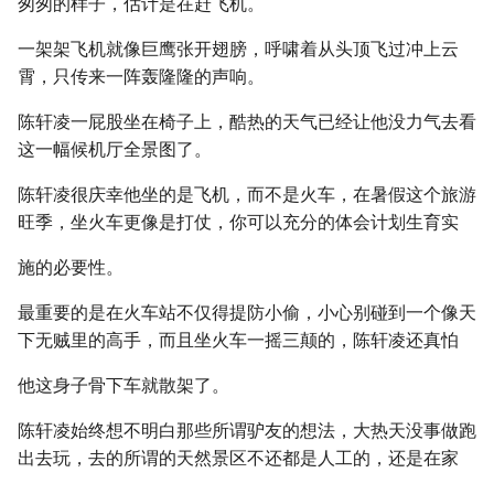
匆匆的样子，估计是在赶飞机。
一架架飞机就像巨鹰张开翅膀，呼啸着从头顶飞过冲上云
霄，只传来一阵轰隆隆的声响。
陈轩凌一屁股坐在椅子上，酷热的天气已经让他没力气去看
这一幅候机厅全景图了。
陈轩凌很庆幸他坐的是飞机，而不是火车，在暑假这个旅游
旺季，坐火车更像是打仗，你可以充分的体会计划生育实
施的必要性。
最重要的是在火车站不仅得提防小偷，小心别碰到一个像天
下无贼里的高手，而且坐火车一摇三颠的，陈轩凌还真怕
他这身子骨下车就散架了。
陈轩凌始终想不明白那些所谓驴友的想法，大热天没事做跑
出去玩，去的所谓的天然景区不还都是人工的，还是在家