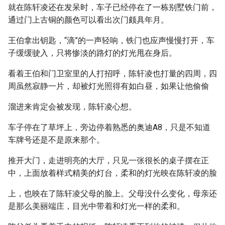
就在陈轩凌还在发呆时，车子已经停在了一栋别墅铁门前，
通过门上古铜的颜色可以看出次门颇具年月。
王伯拿出钥匙，“滴”的一声轻响，铁门也应声慢慢打开，车
子缓缓驶入，只将惨淡的路灯的灯光甩在身后。
看着王伯和门卫室里的人打招呼，陈轩凌也打量的四周，四
周虽然寂静一片，却被灯光照得有如白昼，如果让他偷偷
溜进来肯定会被发现，陈轩凌心想。
车子停在了草坪上，旁边停着熟悉的奥迪A8，只是不知道
车牌号还是不是原来那个。
推开大门，走进明亮的大厅，只见一张很长的桌子摆在正
中，上面放着样式精美的灯台，柔和的灯光映在陈轩凌的脸
上，也映在了陈轩凌父母的脸上。父母没什么变化，母亲还
是那么美丽端庄，目光中带着和灯光一样的柔和。