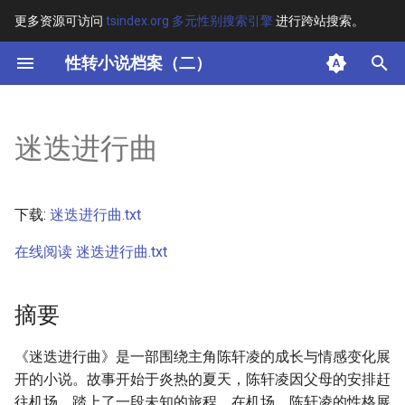
更多资源可访问
tsindex.org 多元性别搜索引擎
进行跨站搜索。
键
性转小说档案（二）
入
摘要
以
迷迭进行曲
开
其他信息
始
正文
下载:
迷迭进行曲.txt
搜
在线阅读 迷迭进行曲.txt
索
摘要
《迷迭进行曲》是一部围绕主角陈轩凌的成长与情感变化展
开的小说。故事开始于炎热的夏天，陈轩凌因父母的安排赶
往机场，踏上了一段未知的旅程。在机场，陈轩凌的性格展