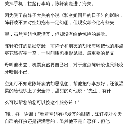
关掉手机，拉起行李箱，陈轩凌走进了海关。
因为受了前阵子大热的小说《和空姐同居的日子》的影响，
陈轩凌不禁对空姐抱有一定幻想，但现实却令他有些失
望，虽然空姐也蛮漂亮，但却没有给他惊艳的感觉。
陈轩凌订的是经济舱，前阵子和朋友的胡吃海喝把他的那点
零花钱挥霍一空，一时间腰包相形见拙。最重要的是父
母叫他出去，机票竟然要自己出，对于这点陈轩凌也只能咬
牙暗恨不已。
空姐可不知道陈轩凌的胡思乱想，帮他把行李放好，还很温
柔的给他绑上了安全带，甜甜的对他说：“先生，有什
么可以帮您的您可以按这个服务铃！”
“哦，好，谢谢！”看着空姐有些发亮的眼睛，陈轩凌对今天
自己的打扮还是很满意的，虽然他不是自恋狂，但他