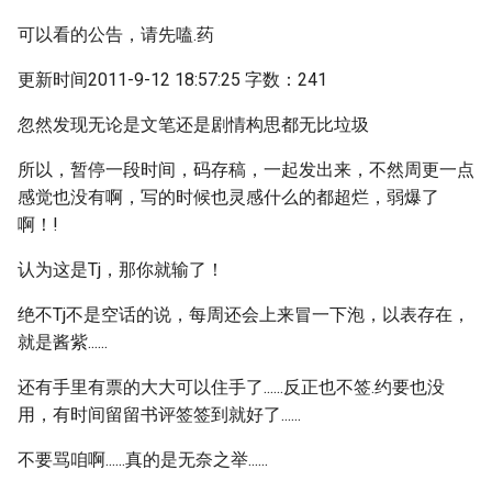
可以看的公告，请先嗑.药
更新时间2011-9-12 18:57:25 字数：241
忽然发现无论是文笔还是剧情构思都无比垃圾
所以，暂停一段时间，码存稿，一起发出来，不然周更一点
感觉也没有啊，写的时候也灵感什么的都超烂，弱爆了
啊！!
认为这是Tj，那你就输了！
绝不Tj不是空话的说，每周还会上来冒一下泡，以表存在，
就是酱紫......
还有手里有票的大大可以住手了......反正也不签.约要也没
用，有时间留留书评签签到就好了......
不要骂咱啊......真的是无奈之举......