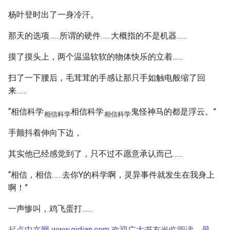
杨叶登时出了一身冷汗。
那天的选项……所谓的硬件……大概指的不是机器……
摸了摸头上，两个温温软软的物体快乐的立着……
扫了一下腰后，毛茸茸的手感让那只手如触电般缩了回
来……
“相信科学
相信科学
鬼怪神马的都是浮云。”
相信科学
相信科学
手颤抖着伸向下边，
其实他已经感觉到了，只不过不愿意承认而已……
“相信，相信……去你Y的科学啊，灵异事件就发生在我身上
啊！”
一声惨叫，鸡飞蛋打……
起点中文网 www.qidian.com 欢迎广大书友光临阅读，最