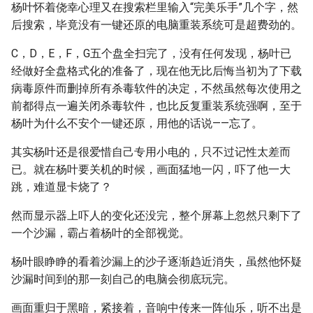
杨叶怀着侥幸心理又在搜索栏里输入“完美乐手”几个字，然
后搜索，毕竟没有一键还原的电脑重装系统可是超费劲的。
C，D，E，F，G五个盘全扫完了，没有任何发现，杨叶已
经做好全盘格式化的准备了，现在他无比后悔当初为了下载
病毒原件而删掉所有杀毒软件的决定，不然虽然每次使用之
前都得点一遍关闭杀毒软件，也比反复重装系统强啊，至于
杨叶为什么不安个一键还原，用他的话说——忘了。
其实杨叶还是很爱惜自己专用小电的，只不过记性太差而
已。就在杨叶要关机的时候，画面猛地一闪，吓了他一大
跳，难道显卡烧了？
然而显示器上吓人的变化还没完，整个屏幕上忽然只剩下了
一个沙漏，霸占着杨叶的全部视觉。
杨叶眼睁睁的看着沙漏上的沙子逐渐趋近消失，虽然他怀疑
沙漏时间到的那一刻自己的电脑会彻底玩完。
画面重归于黑暗，紧接着，音响中传来一阵仙乐，听不出是