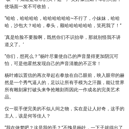
使场面一发不可收拾，
“哈哈，哈哈哈哈，哈哈哈哈哈哈~不行了，小妹妹，哈哈
哈，沙包大？哈哈，拳头，额哈哈哈哈哈哈，笑死我了！”
‘真是给脸不要脸啊，既然你们不识抬举，那就别怪我不讲
道义了。’
“你们，想死么？”杨叶尽量使自己的声音显得更加阴沉可
怕，可是他霍然发现自己的声音清脆的不正常！
杨叶难以置信的再次举起右拳放在自己眼前，映入眼帘的赫
然是一个秀气逼人的，足以让所有手模为之汗颜，能让世界
所有雕刻家打破头来争抢雕刻而因此一作成名的完美艺术
品。
仅一双手便完美的不似人间之物，实在是让人好奇，这手的
主人，该是何等佳人？
“我在做梦吧？这是我的手？”不愧是杨叶，一下子就得出了