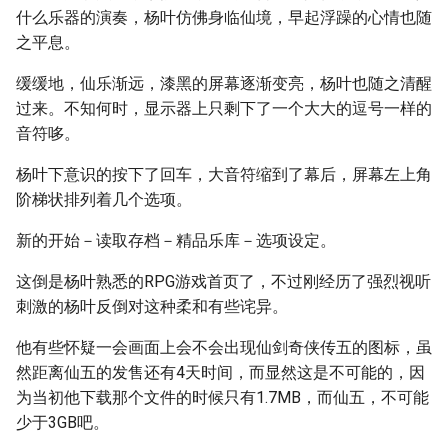
什么乐器的演奏，杨叶仿佛身临仙境，早起浮躁的心情也随
之平息。
缓缓地，仙乐渐远，漆黑的屏幕逐渐变亮，杨叶也随之清醒
过来。不知何时，显示器上只剩下了一个大大的逗号一样的
音符哆。
杨叶下意识的按下了回车，大音符缩到了幕后，屏幕左上角
阶梯状排列着几个选项。
新的开始－读取存档－精品乐库－选项设定。
这倒是杨叶熟悉的RPG游戏首页了，不过刚经历了强烈视听
刺激的杨叶反倒对这种柔和有些诧异。
他有些怀疑一会画面上会不会出现仙剑奇侠传五的图标，虽
然距离仙五的发售还有4天时间，而显然这是不可能的，因
为当初他下载那个文件的时候只有1.7MB，而仙五，不可能
少于3GB吧。