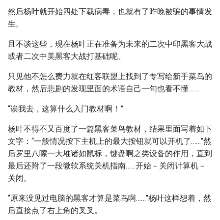
然后杨叶就开始四处下载病毒，也就有了昨晚被骗的事情发
生。
且不谈这些，现在杨叶正在准备为未来的二次中印黑客大战
或者二次中美黑客大战打基础呢。
只见他不怎么费力就在红客联盟上找到了专写给新手菜鸟的
教材，然后悲剧的发现里面的术语自己一句也看不懂……
“诶我去，这算什么入门教材啊！”
杨叶不得不又百度了一篇黑客菜鸟教材，结果里面写着如下
文字：“一般情况按下主机上的最大按钮就可以开机了……”然
后罗里八嗦一大堆诸如鼠标，键盘啊之类设备的作用，直到
最后还附了一段微软系统关机指南……开始－关闭计算机－
关闭。
“原来没见过电脑的黑客才算是菜鸟啊……”杨叶这样想着，然
后直接点了右上角的叉叉。