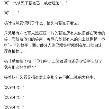
“叮，您杀死了强盗乙，或者经验1。”
“叮，……”
杨叶忽然意识到了什么，抬头向强盗群看去。
只见足有六七百人黑压压一片的强盗所有人依旧都在玩命的
笑，而随着他们的笑声，每隔几秒就有人的头上就飘起一串
串“－1”的数字，而少部分人则已经笑得瘫倒在地口吐白沫
浑身抽搐……
杨叶嘴角抽了抽，“你们中了三笑逍遥散还是含笑半步颠？
我有那么好笑吗？”
接着杨叶又看见强盗群上空那个在不断上涨的大数字。
“2094Hit。”
“2095Hit。”
“2096Hit。”