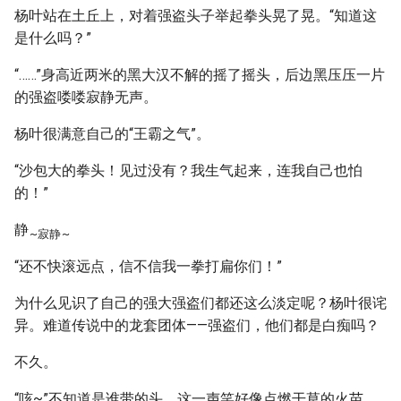
杨叶站在土丘上，对着强盗头子举起拳头晃了晃。“知道这
是什么吗？”
“……”身高近两米的黑大汉不解的摇了摇头，后边黑压压一片
的强盗喽喽寂静无声。
杨叶很满意自己的“王霸之气”。
“沙包大的拳头！见过没有？我生气起来，连我自己也怕
的！”
静
~寂静
~
“还不快滚远点，信不信我一拳打扁你们！”
为什么见识了自己的强大强盗们都还这么淡定呢？杨叶很诧
异。难道传说中的龙套团体——强盗们，他们都是白痴吗？
不久。
“咳~”不知道是谁带的头，这一声笑好像点燃干草的火苗，