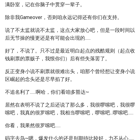
满卧室，记在你脑子中贯穿一辈子。
除非我Gameover，否则咱永远记得还有你们在支持。
说了不太监就说不太监，这点大家放心吧，但是一段时间以
后无节操的慢更还是有可能会出现的......
好了，不说了。只不过是最近明白起点的残酷规则（起点收
钱刷票的票贩子，我恨你们）后有些失落罢了。
反正变身小说不刷票就很难出头，咱那个曾经想让变身小说
区崛起的念头还是尽早掐了好。
不追名利了......啊哈，你们看咱多豁达~
居然在表明不说了之后还说了那么多，我很啰嗦吧，我很啰
嗦吧，我真的很罗嗦吧，我相当啰嗦吧，啰嗦吧...啰嗦吧......
你看，我果然很罗嗦吧......
码字去鸟~嗯，爆发什么的还是别期待比较好，力不从心......