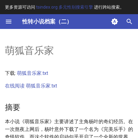
更多资源可访问
tsindex.org 多元性别搜索引擎
进行跨站搜索。
键
性转小说档案（二）
入
摘要
以
萌狐音乐家
开
其他信息
始
正文
下载:
萌狐音乐家.txt
搜
在线阅读 萌狐音乐家.txt
索
摘要
本小说《萌狐音乐家》主要讲述了主角杨叶的奇幻经历。在
一次熬夜上网后，杨叶意外下载了一个名为《完美乐手》的
奇怪软件，而这个软件的启动似乎开启了一个全新的世界。