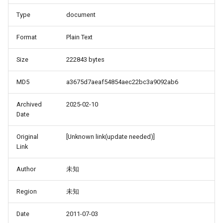
Type
document
Format
Plain Text
Size
222843 bytes
MD5
a3675d7aeaf54854aec22bc3a9092ab6
Archived
2025-02-10
Date
Original
[Unknown link(update needed)]
Link
Author
未知
Region
未知
Date
2011-07-03