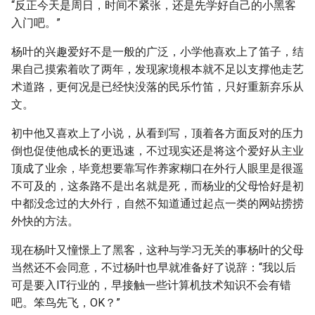
“反正今天是周日，时间不紧张，还是先学好自己的小黑客
入门吧。”
杨叶的兴趣爱好不是一般的广泛，小学他喜欢上了笛子，结
果自己摸索着吹了两年，发现家境根本就不足以支撑他走艺
术道路，更何况是已经快没落的民乐竹笛，只好重新弃乐从
文。
初中他又喜欢上了小说，从看到写，顶着各方面反对的压力
倒也促使他成长的更迅速，不过现实还是将这个爱好从主业
顶成了业余，毕竟想要靠写作养家糊口在外行人眼里是很遥
不可及的，这条路不是出名就是死，而杨业的父母恰好是初
中都没念过的大外行，自然不知道通过起点一类的网站捞捞
外快的方法。
现在杨叶又憧憬上了黑客，这种与学习无关的事杨叶的父母
当然还不会同意，不过杨叶也早就准备好了说辞：“我以后
可是要入IT行业的，早接触一些计算机技术知识不会有错
吧。笨鸟先飞，OK？”