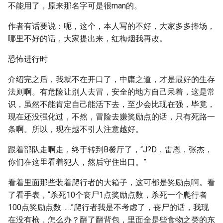
不能用了，原来那名字可是很man的。
作者有话要说：呃，这个，本人写的不好，大家多多捧场，
哪里不好的话，大家提出来，红梅烟我再改。
恐怖进行时
介绍完之后，我就不在开口了，中庸之道，才是最好的生存
法则啊。有危险让别人去冒，安全的地方自己呆着，这是常
识，虽然不能肯定自己能活下去，至少会比现在强，毕竟，
现在还没强化过，不然，冒险去赚奖励点的话，只有死路一
条啊。所以，现在越不引人注意越好。
跟着部队走啊走，终于转到B餐厅了，“J?D，雷恩，张杰，
你们在这里看着犯人，然后守住出口。”
看着里面那些装着爬行者的大箱子，这可都是奖励点啊。看
了看手表，“杀死10个丧尸1点奖励点数，杀死一个爬行者
100点奖励点数……”爬行者我是不考虑了，丧尸的话，我现
在没有枪，怎么办？翻了翻背包，里面全是些食物之类的东