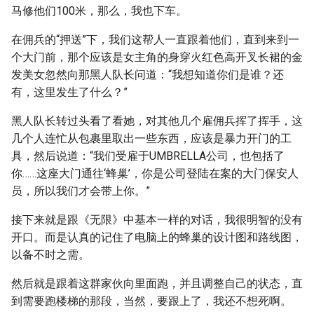
马修他们100米，那么，我也下车。
在佣兵的“押送”下，我们这帮人一直跟着他们，直到来到一
个大门前，那个应该是女主角的身穿火红色高开叉长裙的金
发美女忽然向那黑人队长问道：“我想知道你们是谁？还
有，这里发生了什么？”
黑人队长转过头看了看她，对其他几个雇佣兵挥了挥手，这
几个人连忙从包裹里取出一些东西，应该是暴力开门的工
具，然后说道：“我们受雇于UMBRELLA公司，也包括了
你……这座大门通往‘蜂巢’，你是公司登陆在案的大门保安人
员，所以我们才会带上你。”
接下来就是跟《无限》中基本一样的对话，我很明智的没有
开口。而是认真的记住了电脑上的蜂巢的设计图和路线图，
以备不时之需。
然后就是跟着这群家伙向里面跑，并且调整自己的状态，直
到需要跑楼梯的那段，当然，要跟上了，我还不想死啊。