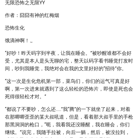
无限恐怖之无限YY
作者：囧囧有神的红梅烟
恐怖生化
饿滴神啊！
~
“好吵！昨天码字到半夜，让我在睡会。”被吵醒谁都不会好
受，尤其是本人是头无聊的宅，整天以码字看书睡觉打发时
间，吵到我睡觉，我绝对会在我的文里好好的“招待”你。
“这一次是生化危机第一部，菜鸟们，你们的运气可真是好
啊，第一次进来就遇到了这么轻松的恐怖片，即使是死也会
死得很轻松才对。”
“都说了不要吵，怎么还......”我“腾”的一下就坐了起来，对着
在那唧唧歪歪的某大叔吼道，但是，看着那大叔手里的手枪
那黑洞洞的枪口，“呃，我看我还没睡醒，我在睡会，你们
继续。”说完，我随手拉被，向后一躺，然后，被没拉到，