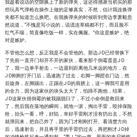
我趁着说话的空隙换上了新的弹夹，这还得感谢当初买的那
些玩具气弹枪在操作上做的足够真实，不然，估计我连换弹
夹都不知道怎么换吧。在我换弹夹的时候听到旁边李萧毅忽
然说道，“不愧是写小说的，说谎连草稿都不打，而且脸不
红气不喘，简直像吃饭一样，实在佩服。”你这是嫉妒，绝
对是嫉妒。
不管他怎么想，反正我是不会管他的。那边J·D已经替换下
了先前一直开门却开不开的家伙，看来那个倒霉蛋是J·D
了，我一边单手射击，一边退到距离他几米远的地方，在
J·D刚刚打开门后，迅速跑了过去，右脚一脚蹬在门边，然
后旋身，左脚踢出，正踢在J·D的肩膀上，这一脚我可是用
的全力，因为这家伙的块头太大了，怕蹄不跑他，结果，
J·D这家伙很倒霉的被我踢脱臼了，不过小命倒是救回来
了，然后我在落地的瞬间，就地一滚，掏出手雷，咬掉保险
栓，抬头一看，呼，好陷，幸好手雷刚才没有扔出去，不然
就弹回来，把自己炸了，因为门才刚刚打开。看清楚方向
后，迅速射击，并且将手里的手雷扔过去，再把刚才J·D掉
的冲锋枪拣起来一通扫射，“轰！”的一声，里面的丧尸被炸