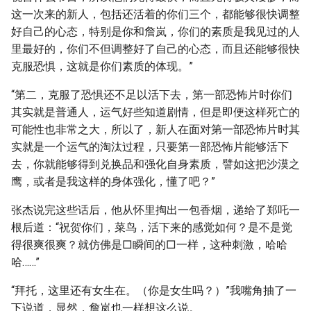
这一次来的新人，包括还活着的你们三个，都能够很快调整
好自己的心态，特别是你和詹岚，你们的素质是我见过的人
里最好的，你们不但调整好了自己的心态，而且还能够很快
克服恐惧，这就是你们素质的体现。”
“第二，克服了恐惧还不足以活下去，第一部恐怖片时你们
其实就是普通人，运气好些知道剧情，但是即便这样死亡的
可能性也非常之大，所以了，新人在面对第一部恐怖片时其
实就是一个运气的淘汰过程，只要第一部恐怖片能够活下
去，你就能够得到兑换品和强化自身素质，譬如这把沙漠之
鹰，或者是我这样的身体强化，懂了吧？”
张杰说完这些话后，他从怀里掏出一包香烟，递给了郑吒一
根后道：“祝贺你们，菜鸟，活下来的感觉如何？是不是觉
得很爽很爽？就仿佛是□瞬间的□一样，这种刺激，哈哈
哈……”
“拜托，这里还有女生在。（你是女生吗？）”我嘴角抽了一
下说道，显然，詹岚也一样想这么说。