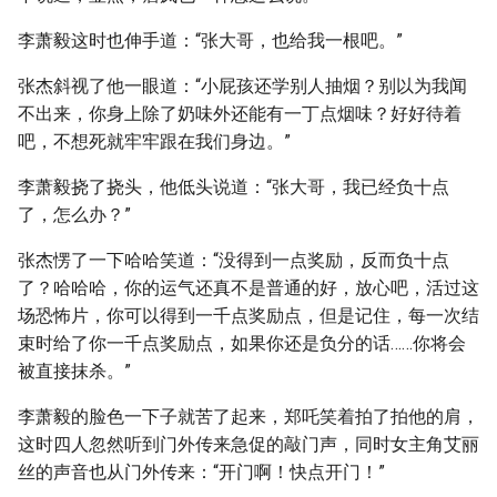
李萧毅这时也伸手道：“张大哥，也给我一根吧。”
张杰斜视了他一眼道：“小屁孩还学别人抽烟？别以为我闻
不出来，你身上除了奶味外还能有一丁点烟味？好好待着
吧，不想死就牢牢跟在我们身边。”
李萧毅挠了挠头，他低头说道：“张大哥，我已经负十点
了，怎么办？”
张杰愣了一下哈哈笑道：“没得到一点奖励，反而负十点
了？哈哈哈，你的运气还真不是普通的好，放心吧，活过这
场恐怖片，你可以得到一千点奖励点，但是记住，每一次结
束时给了你一千点奖励点，如果你还是负分的话……你将会
被直接抹杀。”
李萧毅的脸色一下子就苦了起来，郑吒笑着拍了拍他的肩，
这时四人忽然听到门外传来急促的敲门声，同时女主角艾丽
丝的声音也从门外传来：“开门啊！快点开门！”