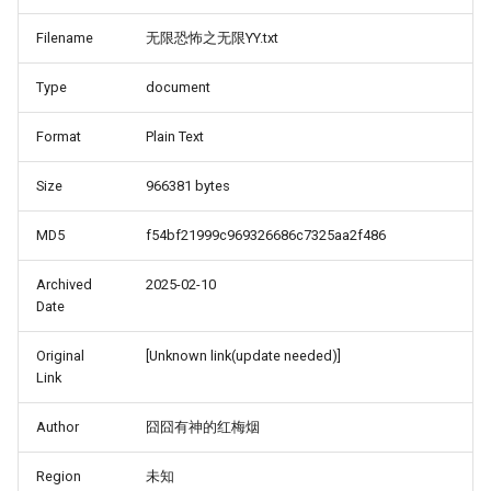
Filename
无限恐怖之无限YY.txt
Type
document
Format
Plain Text
Size
966381 bytes
MD5
f54bf21999c969326686c7325aa2f486
Archived
2025-02-10
Date
Original
[Unknown link(update needed)]
Link
Author
囧囧有神的红梅烟
Region
未知