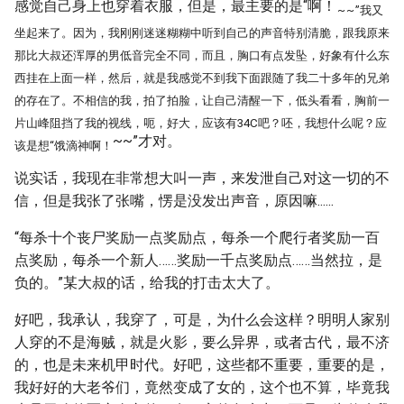
感觉自己身上也穿着衣服，但是，最主要的是“啊！
~
~
”我又
坐起来了。因为，我刚刚迷迷糊糊中听到自己的声音特别清脆，跟我原来
那比大叔还浑厚的男低音完全不同，而且，胸口有点发坠，好象有什么东
西挂在上面一样，然后，就是我感觉不到我下面跟随了我二十多年的兄弟
的存在了。不相信的我，拍了拍脸，让自己清醒一下，低头看看，胸前一
片山峰阻挡了我的视线，呃，好大，应该有34C吧？呸，我想什么呢？应
~~”才对。
该是想“饿滴神啊！
说实话，我现在非常想大叫一声，来发泄自己对这一切的不
信，但是我张了张嘴，愣是没发出声音，原因嘛......
“每杀十个丧尸奖励一点奖励点，每杀一个爬行者奖励一百
点奖励，每杀一个新人……奖励一千点奖励点……当然拉，是
负的。”某大叔的话，给我的打击太大了。
好吧，我承认，我穿了，可是，为什么会这样？明明人家别
人穿的不是海贼，就是火影，要么异界，或者古代，最不济
的，也是未来机甲时代。好吧，这些都不重要，重要的是，
我好好的大老爷们，竟然变成了女的，这个也不算，毕竟我