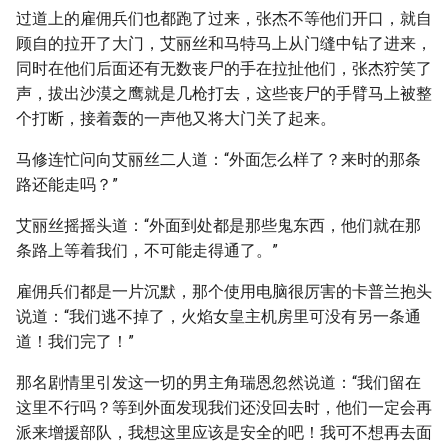
过道上的雇佣兵们也都跑了过来，张杰不等他们开口，就自
顾自的拉开了大门，艾丽丝和马特马上从门缝中钻了进来，
同时在他们后面还有无数丧尸的手在拉扯他们，张杰狞笑了
声，拔出沙漠之鹰就是几枪打去，这些丧尸的手臂马上被整
个打断，接着轰的一声他又将大门关了起来。
马修连忙问向艾丽丝二人道：“外面怎么样了？来时的那条
路还能走吗？”
艾丽丝摇摇头道：“外面到处都是那些鬼东西，他们就在那
条路上等着我们，不可能走得通了。”
雇佣兵们都是一片沉默，那个使用电脑很厉害的卡普兰抱头
说道：“我们逃不掉了，火焰女皇主机房里可没有另一条通
道！我们完了！”
那名剧情里引发这一切的男主角瑞恩忽然说道：“我们留在
这里不行吗？等到外面发现我们还没回去时，他们一定会再
派来增援部队，我想这里应该是安全的吧！我可不想再去面