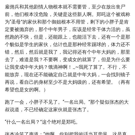
雇佣兵和其他剧情人物根本就不需要管，至少在放出丧尸
前，他们根本没危险，关键是这些新人啊。郑吒这个被戏称
为“圣母”的家伙和那个御姐根本不用管，剩下的小胖子是肯
定要被抛弃的，那个中年男子，应该是经常干体力活的，虽
然跑的不快，但是，还能跟上，也能活下去，还有一个是那
个貌似是学生的家伙，估计也是那种经常踢球的，体力还不
错，然后，然后就是我了，我记得还有个中年大妈的，那里
去了，难道是我？不要啊，变成女的就算了，但是为什么要
让我变成中年大妈？饿滴神啊！
~我死了算了。不行，不
~
能放弃，现在还不能确定自己就是中年大妈，一会找到镜子
再说，看自己的身材至少不是大妈级的，还有希望。（再有
希望也是女的啊。）
跑了一会，小胖子不见了。“一名出局。”那个疑似张杰的大
叔说道，不已经确定这家伙就是张杰了。
“什么一名出局？”这个绝对是郑吒。
张杰冷笑了声道：“他啊，你别把我的话当耳旁风，这是真