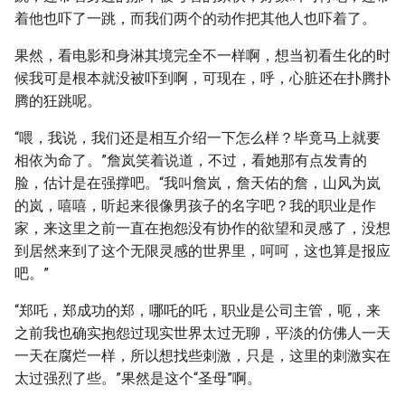
着他也吓了一跳，而我们两个的动作把其他人也吓着了。
果然，看电影和身淋其境完全不一样啊，想当初看生化的时
候我可是根本就没被吓到啊，可现在，呼，心脏还在扑腾扑
腾的狂跳呢。
“喂，我说，我们还是相互介绍一下怎么样？毕竟马上就要
相依为命了。”詹岚笑着说道，不过，看她那有点发青的
脸，估计是在强撑吧。“我叫詹岚，詹天佑的詹，山风为岚
的岚，嘻嘻，听起来很像男孩子的名字吧？我的职业是作
家，来这里之前一直在抱怨没有协作的欲望和灵感了，没想
到居然来到了这个无限灵感的世界里，呵呵，这也算是报应
吧。”
“郑吒，郑成功的郑，哪吒的吒，职业是公司主管，呃，来
之前我也确实抱怨过现实世界太过无聊，平淡的仿佛人一天
一天在腐烂一样，所以想找些刺激，只是，这里的刺激实在
太过强烈了些。”果然是这个“圣母”啊。