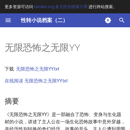
更多资源可访问
tsindex.org 多元性别搜索引擎
进行跨站搜索。
键
性转小说档案（二）
入
摘要
以
无限恐怖之无限YY
开
其他信息
始
正文
下载:
无限恐怖之无限YY.txt
搜
在线阅读 无限恐怖之无限YY.txt
索
摘要
《无限恐怖之无限YY》是一部融合了恐怖、变身与生化题
材的小说，讲述了主人公在一场生化恐怖故事中意外穿越，
并经历性别转换的奇幻经历。故事的开头，主人公遭到周围