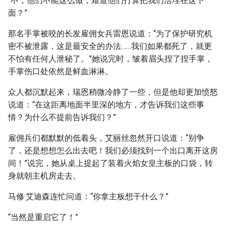
“不，他们不能这么做，难道他们打算把我们活埋在这下
面？”
那名手掌被咬的长发雇佣女兵雷恩说道：“为了保护研究机
密不被泄露，这是最安全的办法……我们如果都死了，就更
不怕有任何人泄秘了。”她说完时，皱着眉头捏了捏手掌，
手掌伤口处依然是鲜血淋淋。
众人都沉默起来，瑞恩稍微冷静了一些，但是他却更加愤怒
说道：“在这距离地面半里深的地方，才告诉我们这些事
情？为什么不提前告诉我们？”
雇佣兵们都默默的低着头，艾丽丝忽然开口说道：“别争
了，还是想想怎么出去吧！我们必须找到一个出口离开这房
间！”说完，她从桌上提起了装着火焰女皇主板的口袋，转
身就朝主机房走去。
马修·艾迪森连忙问道：“你拿主板想干什么？”
“当然是重启它了！”