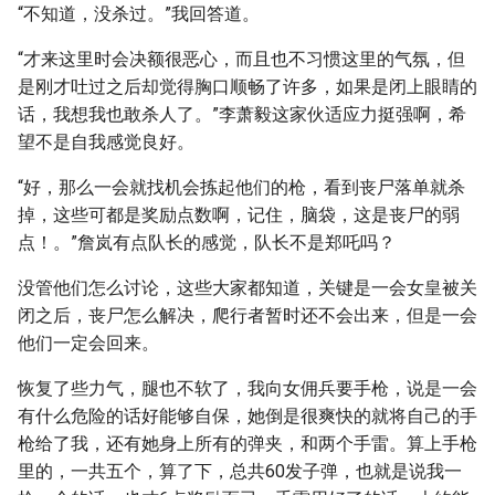
“不知道，没杀过。”我回答道。
“才来这里时会决额很恶心，而且也不习惯这里的气氛，但
是刚才吐过之后却觉得胸口顺畅了许多，如果是闭上眼睛的
话，我想我也敢杀人了。”李萧毅这家伙适应力挺强啊，希
望不是自我感觉良好。
“好，那么一会就找机会拣起他们的枪，看到丧尸落单就杀
掉，这些可都是奖励点数啊，记住，脑袋，这是丧尸的弱
点！。”詹岚有点队长的感觉，队长不是郑吒吗？
没管他们怎么讨论，这些大家都知道，关键是一会女皇被关
闭之后，丧尸怎么解决，爬行者暂时还不会出来，但是一会
他们一定会回来。
恢复了些力气，腿也不软了，我向女佣兵要手枪，说是一会
有什么危险的话好能够自保，她倒是很爽快的就将自己的手
枪给了我，还有她身上所有的弹夹，和两个手雷。算上手枪
里的，一共五个，算了下，总共60发子弹，也就是说我一