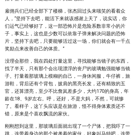
雇佣兵们已经全部下了楼梯，张杰回过头来嗤笑的看着众
人，“坚持下去吧，能活下来就该感谢上天了，说实话，你
们运气已经够好了，这一部恐怖片是危险系数非常小的片
子，事实上，这也是少数可以依靠子弹来解决问题的恐怖
片，坚持下去吧，只要能够活过这一场，你们就会有一千点
奖励点来改善自己的体质。”
没理会那些，我在四处打量这里，寻找能够当镜子的东西，
找了半天，只有那个会出现漂浮的丧尸的玻璃勉强能够当镜
子。打量着那玻璃上模糊的自己，一身休闲服，牛仔裤，旅
游鞋，背后还有个背包，披肩的黑亮长发，还有精致的五
官，还算漂亮，至少不比詹岚差多少，大约170的身高，年
龄在18、9岁左右。呼，还好，不是大妈，不然，可就惨
了。看样子，这丫头应该是在旅游，怪不得身体素质还不
错，原来是个喜欢飘流的家伙。
刚刚想到这里，那玻璃后面就出现了一个尸体，把我吓了一
跳，连带着身边的那个被考着的家伙，好象叫马特吧，连带