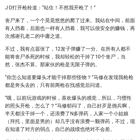
J·D打开枪栓道：“站住！不然我开枪了！”
丧尸来了，一个个晃晃悠悠的爬了过来。我站在中间，前面
有人挡着，后面也一样有人挡着，我可以很安全的赚钱，再
次感谢孔老二的中庸之道。
不过，我有点嚣张了，12发子弹赚了一分。在所有人都不
能将丧尸杀死的时候，我却轻松的干掉了10个丧尸，当
然，张杰不算。那家伙的枪是无限子弹的。
“你怎么知道要爆头才能干掉那些怪物？”马修在发现我枪枪
都是奔头去的，只有前两枪在找感觉后问道。
“哦，以前玩游戏的时候，喜欢爆头的感觉，所以，习惯性
的照头开枪，怎么了？”马修郁闷了，自己好歹是佣兵啊，
半天都没干掉一个，还浪费了N多弹药，人家一个小姑娘
（拜托，里面是男的）却几乎没有浪费一颗弹药，不过，现
在知道了对方的弱点，自己的战绩也绝对不会差。