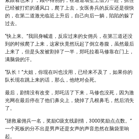
紧跟着也来了，顾不得别的，在通道墙壁上借力一蹬，抓住
已经被打烂的通风口，爬了上去，女医务兵的反应还是很快
的，在第二道激光临近上升后，自己向后一躺，陷陷的躲了
过去。
“快上来。”我回身喊道，反应过来的女佣兵，在第三道还没
到的时候爬了上来，这家伙竟然玩起了倒立卷腹，虽然最后
上来了，但是头发被割掉了一半，郑吒拉着马修靠在门上，
满脑袋的汗。
“队长！”大姐，你现在叫也没用，已经来不及了，如果你的
队长现在跳上来的话，那么，他绝对会死。
最后，剧情没有改变，郑吒活了下来，马修也没死，因为激
光网在最后停在了他们鼻尖上，烧掉了几根鼻毛，然后消失
了。
“拯救雇佣兵一名，奖励C级支线剧情，3000奖励点点数。”
一个死板的分不出是男声还是女声的声音忽然在脑袋里响
起。