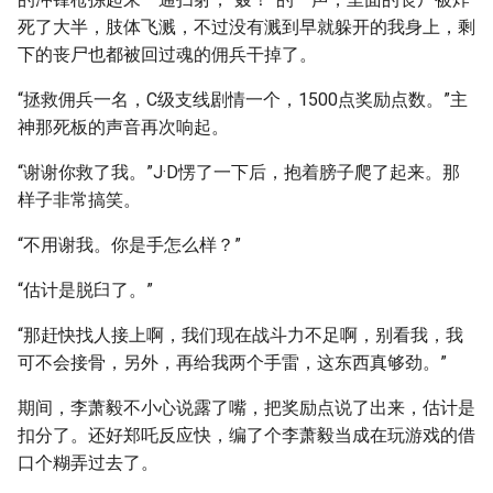
死了大半，肢体飞溅，不过没有溅到早就躲开的我身上，剩
下的丧尸也都被回过魂的佣兵干掉了。
“拯救佣兵一名，C级支线剧情一个，1500点奖励点数。”主
神那死板的声音再次响起。
“谢谢你救了我。”J·D愣了一下后，抱着膀子爬了起来。那
样子非常搞笑。
“不用谢我。你是手怎么样？”
“估计是脱臼了。”
“那赶快找人接上啊，我们现在战斗力不足啊，别看我，我
可不会接骨，另外，再给我两个手雷，这东西真够劲。”
期间，李萧毅不小心说露了嘴，把奖励点说了出来，估计是
扣分了。还好郑吒反应快，编了个李萧毅当成在玩游戏的借
口个糊弄过去了。