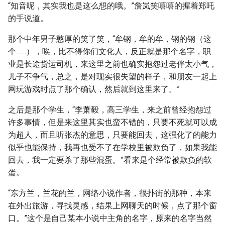
“知音呢，其实我也是这么想的哦。”詹岚笑嘻嘻的握着郑吒
的手说道。
那个中年男子憨厚的笑了笑，“牟钢，牟的牟，钢的钢（这
个……），唉，比不得你们文化人，反正就是那个名字，职
业是长途货运司机，来这里之前也确实抱怨过老伴太小气，
儿子不争气，总之，是对现实很失望的样子，和朋友一起上
网玩游戏时点了那个确认，然后就到这里来了。”
之后是那个学生，“李萧毅，高三学生，来之前曾经抱怨过
许多事情，但是来这里其实也蛮不错的，只要不死就可以成
为超人，而且听张杰的意思，只要能回去，这强化了的能力
似乎也能保持，我再也受不了在学校里被欺负了，如果我能
回去，我一定要杀了那些混蛋。”看来是个经常被欺负的软
蛋。
“东方兰，兰花的兰，网络小说作者，很扑街的那种，本来
在外出旅游，寻找灵感，结果上网聊天的时候，点了那个窗
口。”这个是自己某本小说中主角的名字，原来的名字当然