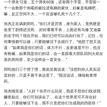
一个弹夹12发，五个弹夹60发，还有两个手雷，手雷留一
个一会救那个倒霉的被拉进电梯的家伙，好象是电梯吧，
嘛，反正空间不大，一个应该够扎死十几个了。
张杰正在讽刺郑吒，“你们才是厉害，身为新人，竟然硬是
改变了剧情还没死……好好看看手表，上面还有马修·艾迪森
的名字吗？现在开始，我们已经可以自由行动了，记住，任
何事情都可以做，只要能够活下去就行了。”他想了想又说
道：“如果我是你们的话，体力不行，反射速度不行，也没
有枪械，如果我是你们的话，会一直跟着大部队回到火焰女
皇的房间里，至少这样会一直安全……”
郑吒他们三个愣了愣，詹岚笑着说道：“没想到你人其实还
蛮好的，只是不善于表达罢了。”我没说话，继续检查弹
药。
张杰嗤笑道：“人好？你开什么玩笑，我是不想你们耽误我
赚奖励点，你们可别误会了……在这个世界里可不存在好
人，只要能够活下去，我不介意把你们当成我的挡箭排！”