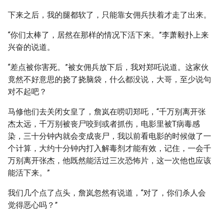
下来之后，我的腿都软了，只能靠女佣兵扶着才走了出来。
“你们太棒了，居然在那样的情况下活下来。”李萧毅扑上来
兴奋的说道。
“差点被你害死。”被女佣兵放下后，我对郑吒说道。这家伙
竟然不好意思的挠了挠脑袋，什么都没说，大哥，至少说句
对不起吧？
马修他们去关闭女皇了，詹岚在唠叨郑吒，“千万别离开张
杰太远，千万别被丧尸咬到或者抓伤，电影里被T病毒感
染，三十分钟内就会变成丧尸，我以前看电影的时候做了一
个计算，大约十分钟内打入解毒剂才能有效，记住，一会千
万别离开张杰，他既然能活过三次恐怖片，这一次他也应该
能活下来。”
我们几个点了点头，詹岚忽然有说道，“对了，你们杀人会
觉得恶心吗？”