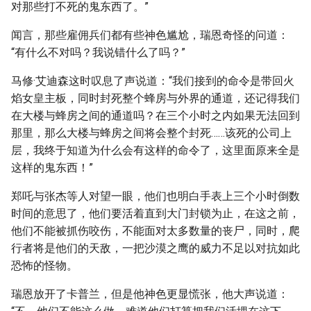
对那些打不死的鬼东西了。”
闻言，那些雇佣兵们都有些神色尴尬，瑞恩奇怪的问道：
“有什么不对吗？我说错什么了吗？”
马修·艾迪森这时叹息了声说道：“我们接到的命令是带回火
焰女皇主板，同时封死整个蜂房与外界的通道，还记得我们
在大楼与蜂房之间的通道吗？在三个小时之内如果无法回到
那里，那么大楼与蜂房之间将会整个封死……该死的公司上
层，我终于知道为什么会有这样的命令了，这里面原来全是
这样的鬼东西！”
郑吒与张杰等人对望一眼，他们也明白手表上三个小时倒数
时间的意思了，他们要活着直到大门封锁为止，在这之前，
他们不能被抓伤咬伤，不能面对太多数量的丧尸，同时，爬
行者将是他们的天敌，一把沙漠之鹰的威力不足以对抗如此
恐怖的怪物。
瑞恩放开了卡普兰，但是他神色更显慌张，他大声说道：