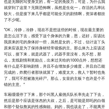
也是无聊的写变身文的，有一定的免疫力，可是，为什么我
就穿到了这里？无限恐怖啊，虽然是生化一，存活的几率比
较大，但是接下来几乎都是可能全灭的剧情啊，资深者都挂
了不少呢。
“OK，冷静，冷静，现在不是想这些的时候，现在最主要的
是怎么活下去，感受下这个身体的力量，恩，还好，应该比
我原来的宅的身体好一些，虽然是女的，不过，估计这丫头
原来应该是为了保持身材经常锻炼的主。那么体力上应该还
可以，接下来，就是武器了，武器手里没有，先不想，那
么，支线剧情和奖励点，出来过关给的1000点外，想想还
有什么是不影响剧情，并且不会增加多少难度，并且自己能
完成的，炸爬行者那块就算了，难度太大，救人？暂时也免
了，我可不想被激光碎尸。那么，女皇的主板？也许是个不
错的主意。”
车厢缓缓停了下来，那个叫黑人雇佣兵队长率先走了下去，
然后是那个应该是张杰的大叔，之后，是可能是郑吒的白领
和那个疑似詹岚的性感御姐。妈的，我也该走了，不能离开