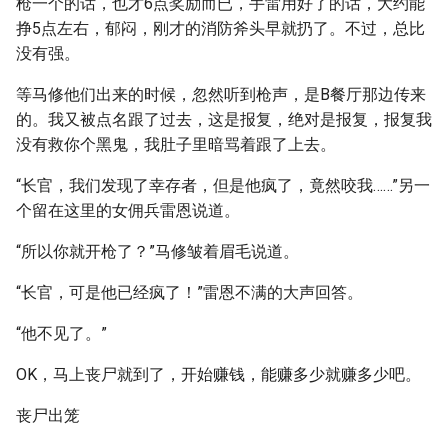
枪一个的话，也才6点奖励而已，手雷用好了的话，大约能
挣5点左右，郁闷，刚才的消防斧头早就扔了。不过，总比
没有强。
等马修他们出来的时候，忽然听到枪声，是B餐厅那边传来
的。我又被点名跟了过去，这是报复，绝对是报复，报复我
没有救你个黑鬼，我肚子里暗骂着跟了上去。
“长官，我们发现了幸存者，但是他疯了，竟然咬我……”另一
个留在这里的女佣兵雷恩说道。
“所以你就开枪了？”马修皱着眉毛说道。
“长官，可是他已经疯了！”雷恩不满的大声回答。
“他不见了。”
OK，马上丧尸就到了，开始赚钱，能赚多少就赚多少吧。
丧尸出笼