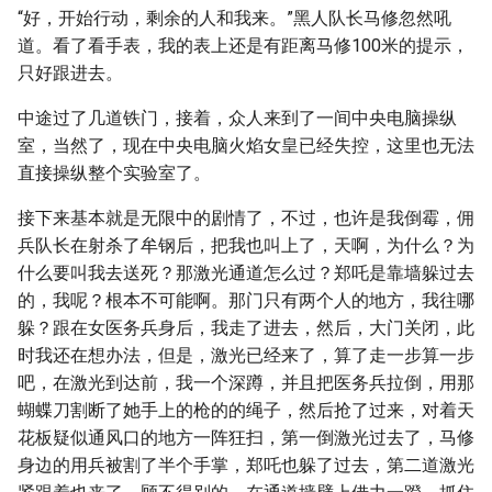
“好，开始行动，剩余的人和我来。”黑人队长马修忽然吼
道。看了看手表，我的表上还是有距离马修100米的提示，
只好跟进去。
中途过了几道铁门，接着，众人来到了一间中央电脑操纵
室，当然了，现在中央电脑火焰女皇已经失控，这里也无法
直接操纵整个实验室了。
接下来基本就是无限中的剧情了，不过，也许是我倒霉，佣
兵队长在射杀了牟钢后，把我也叫上了，天啊，为什么？为
什么要叫我去送死？那激光通道怎么过？郑吒是靠墙躲过去
的，我呢？根本不可能啊。那门只有两个人的地方，我往哪
躲？跟在女医务兵身后，我走了进去，然后，大门关闭，此
时我还在想办法，但是，激光已经来了，算了走一步算一步
吧，在激光到达前，我一个深蹲，并且把医务兵拉倒，用那
蝴蝶刀割断了她手上的枪的的绳子，然后抢了过来，对着天
花板疑似通风口的地方一阵狂扫，第一倒激光过去了，马修
身边的用兵被割了半个手掌，郑吒也躲了过去，第二道激光