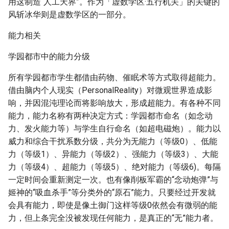
用这制造“人工天界”。作为「虚数学区·五行机关」的关键的
风斩冰华则是虚数学区的一部分。
能力相关
学园都市中的能力分级
所有学园都市学生都借由药物、催眠术等方式取得超能力。
借由脑内个人现实（PersonalReality）对微观世界造成影
响，并因混沌理论而将影响放大，形成超能力。有各种不同
能力，能力名称有两种决定方式：学园都市命名（如念动
力、发火能力等）与学生自行命名（如超电磁炮）。能力以
威力和综合干扰系数分级，共分为无能力（等级0）、低能
力（等级1）、异能力（等级2）、强能力（等级3）、大能
力（等级4）、超能力（等级5）、绝对能力（等级6)。每隔
一定时间会重新测定一次。也有像削板军霸的“念动炮弹”与
姬神的“吸血杀手”等分类外的“原石”能力。只要经过开发就
会具有能力，即使是像土御门这样等级0依然会有微弱的能
力，但上条完全没被发现任何能力，是真正的“无”能力者。