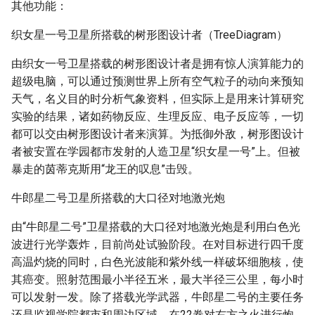
其他功能：
织女星一号卫星所搭载的树形图设计者（TreeDiagram）
由织女一号卫星搭载的树形图设计者是拥有惊人演算能力的
超级电脑，可以通过预测世界上所有空气粒子的动向来预知
天气，名义目的时分析气象资料，但实际上是用来计算研究
实验的结果，诸如药物反应、生理反应、电子反应等，一切
都可以交由树形图设计者来演算。为抵御外敌，树形图设计
者被安置在学园都市发射的人造卫星“织女星一号”上。但被
暴走的茵蒂克斯用“龙王的叹息”击毁。
牛郎星二号卫星所搭载的大口径对地激光炮
由“牛郎星二号”卫星搭载的大口径对地激光炮是利用白色光
波进行光学轰炸，目前尚处试验阶段。在对目标进行四千度
高温灼烧的同时，白色光波能和紫外线一样破坏细胞核，使
其癌变。照射范围最小半径五米，最大半径三公里，每小时
可以发射一发。除了搭载光学武器，牛郎星二号的主要任务
还是监视学院都市和周边区域。在22卷对右方之火进行炮