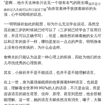
“是啊……他今天去神奈川去见一个很有名气的医生哦
说不定小
”由奈笑着伸手抚摸着操祈的头
操祈过几天就可以开口说话了呢
顶，心中却暗暗的叹息。
——明明操祈如此的聪慧，却为什么无法学会说话。虽然交
流在她三岁的时候就已经可以了（三岁就已经学会了应用日
语，并且可以正确书写），但是，她依然祈祷着她的女儿可
以和正常的孩子一样，哪怕是发出一点点的声音。明明身体
上没有任何疾病的，为什么会这样。
食蜂夫妇只能认为这是一种心理上的疾病，四处为他们的女
儿寻找优秀的心理医师。
其实，小操祈并不是不能说话，也并不是不能理解语言。
在上一世，身为最强催眠师的他掌握着84种语言，也就是
说，理解着全世界99.992%的人的话语，不只是会说，而是
连该语言的诞生背景、信仰、原理、甚至到思想，他全部都
能理解。这一世，她的语言天赋依然没有消失，嗓子，大脑