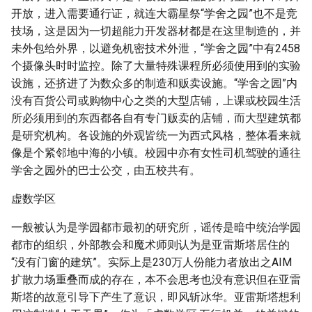
开放，进入需要通行证，就连大霸星祭“学舍之园”也不是竞
技场，这是因为一切超能力开发器材都是在这里制造的，并
未外包给外界，以避免机密技术外泄，“学舍之园”中有2458
个摄像头时时监控。除了大量特殊课程所必须使用到的实验
设施，还挤进了为数众多的制造和贩卖设施。“学舍之园”内
没有百货公司或购物中心之类的大型店铺，上课或校园生活
所必须用到的东西都各自有专门贩卖的店铺，而大型建筑都
是研究机构。各设施的外观皆统一为西式风格，整体看来就
像是个紧邻地中海的小镇。校园中亦有女性司机驾驶的通往
学舍之园外的巴士公交，由五校共有。
虚数学区
一般被认为是学园都市最初的研究所，谣传是暗中统治学园
都市的组织，外部教会和魔术师则认为是亚雷斯塔居住的
“没有门窗的建筑”。实际上是230万人份能力者放出之AIM
扩散力场重叠而成的存在，本不会思考也没有意识但在亚雷
斯塔的故意引导下产生了意识，即风斩冰华。亚雷斯塔想利