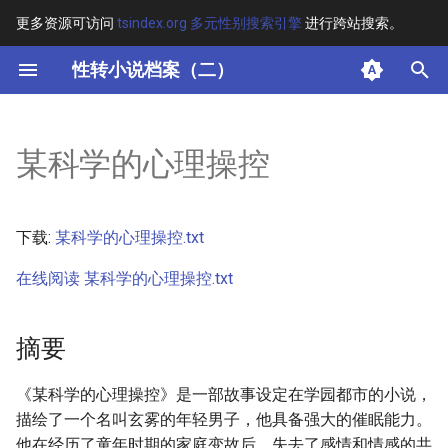
更多资源可访问
tsindex.org 多元性别搜索引擎
进行跨站搜索。
键
性转小说档案（二）
入
摘要
以
某科学的心理操控
开
其他信息
始
正文
下载:
某科学的心理操控.txt
搜
在线阅读 某科学的心理操控.txt
索
摘要
《某科学的心理操控》是一部故事设定在学园都市的小说，
描绘了一个名叫玄雾的年轻男子，他具备强大的催眠能力。
他在经历了童年时期的家庭变故后，失去了感情和情感的共