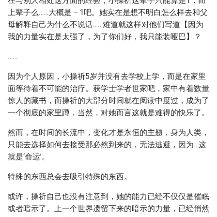
在与别人相处这方面的经验，小操祈这辈子只能算是1，而
上辈子么……大概是－1吧。她实在是想不明白怎么样去和父
母解释自己为什么不说话……难道就这样对他们写道【因为
我的力量实在是太强了，为了你们好，我只能装哑巴】？
……
因为个人原因，小操祈5岁并没有去学校上学，而是在家里
面等待着不可能的治疗。获学士学者世家吧，家中有着数量
惊人的藏书，而操祈的大部分时间就在阅读中度过，成为了
一个彻底的家里蹲，当然，对她而言这就是难得的快乐了。
然而，在时间的长流中，变化才是永恒的主题，身为人类，
只能去选择如何去接受那必然到来的，无法逃避，因为…这
就是‘命运’。
特殊的东西总会去吸引特殊的东西。
或许，操祈自己也没有注意到，她的能力已经不仅仅是催眠
或者暗示了。上一个世界遗留下来的暗示的力量，已经悄然