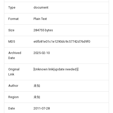
Type
document
Format
Plain Text
Size
284755 bytes
MD5
e6fb81e01c1e1290dc9c57742d76d9f0
Archived
2025-02-10
Date
Original
[Unknown link(update needed)]
Link
Author
未知
Region
未知
Date
2011-07-28