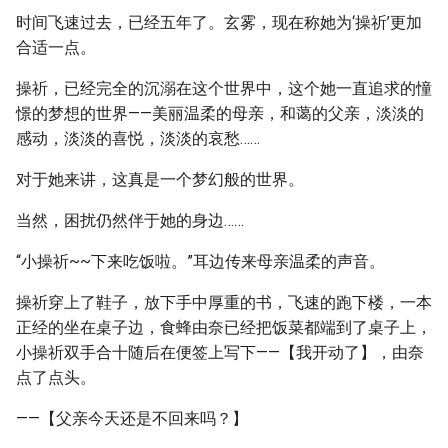
时间飞速过去，已经五年了。玄雾，现在称她为‘操祈’更加
合适一点。
操祈，已经完全的沉溺在这个世界中，这个她一直追求的憧
憬的梦想的世界——美丽温柔的母亲，和蔼的父亲，淡淡的
感动，淡淡的喜悦，淡淡的哀愁……
对于她来讲，这真是一个梦幻般的世界。
当然，困扰仍然伴于她的身边……
“小操祈~~下来吃饭啦。”耳边传来母亲温柔的声音。
操祈穿上了鞋子，放下手中厚重的书，飞速的跑下楼，一本
正经的坐在桌子边，食蜂由奈已经把饭菜都端到了桌子上，
小操祈双手合十随后在便签上写下——【我开动了】，由奈
点了点头。
——【父亲今天还是不回来吗？】