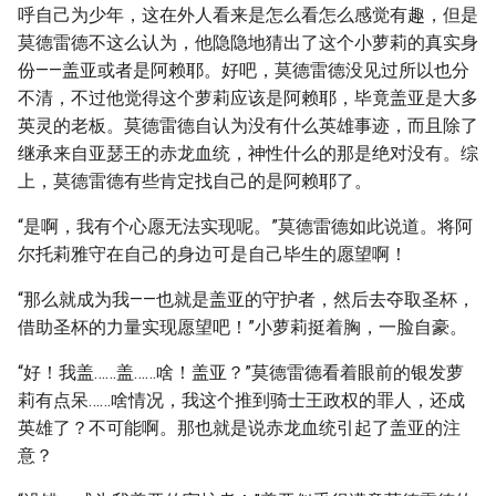
呼自己为少年，这在外人看来是怎么看怎么感觉有趣，但是
莫德雷德不这么认为，他隐隐地猜出了这个小萝莉的真实身
份——盖亚或者是阿赖耶。好吧，莫德雷德没见过所以也分
不清，不过他觉得这个萝莉应该是阿赖耶，毕竟盖亚是大多
英灵的老板。莫德雷德自认为没有什么英雄事迹，而且除了
继承来自亚瑟王的赤龙血统，神性什么的那是绝对没有。综
上，莫德雷德有些肯定找自己的是阿赖耶了。
“是啊，我有个心愿无法实现呢。”莫德雷德如此说道。将阿
尔托莉雅守在自己的身边可是自己毕生的愿望啊！
“那么就成为我——也就是盖亚的守护者，然后去夺取圣杯，
借助圣杯的力量实现愿望吧！”小萝莉挺着胸，一脸自豪。
“好！我盖……盖……啥！盖亚？”莫德雷德看着眼前的银发萝
莉有点呆……啥情况，我这个推到骑士王政权的罪人，还成
英雄了？不可能啊。那也就是说赤龙血统引起了盖亚的注
意？