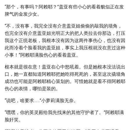
“那个，有事吗？阿赖耶？”盖亚有些小心的看着貌似正在发
脾气的金发少女。
“不，没有事，我完全没有介意盖亚姐偷偷的敲我的墙角，
也完全没有介意盖亚姐光明正大的把人类拉去你那边，打压
我这个正统老板，我根本没有因为这两件事伤心，也没有因
此而冷着个脸看我的盖亚姐，事实上我压根就没在意过这种
小事！”阿赖耶满脸伤心的看着盖亚。
根本就是很在意！盖亚在心中怒吼着。但是她根本没法说出
口，她一直都知道阿赖耶把她吃得死死的，甚至这次撬墙角
成功也可能是阿赖耶精心策划的。可惜她就是看不得阿赖耶
伤心的表情，哪怕是装的。
“说吧，啥要求……”小萝莉满脸无奈。
“嘿嘿，你的英灵殿给我先找来的其他守护者了。”阿赖耶满
脸奸笑。