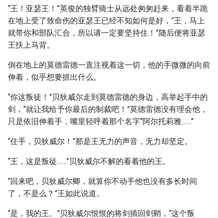
“王！亚瑟王！”英俊的独臂骑士从远处匆匆赶来，看着半跪
在地上受了致命伤的亚瑟王已经不知如何是好，“王，马上
就带你和部队汇合，所以请一定要坚持住！”随后便将亚瑟
王扶上马背。
倒在地上的莫德雷德一直注视着这一切，他的手微微的向前
伸着，似乎想要抓出什么。
“你这叛徒！”贝狄威尔走到莫德雷德的身边，高举起手中的
剑，“就让我给予你最后的制裁吧！”莫德雷德没有理会他，
只是依旧伸着手，嘴里轻呼着那个名字“阿尔托莉雅……”
“住手，贝狄威尔！”那是王无力的声音，无力却坚定。
“王，这是叛徒……”贝狄威尔不解的看着他的王。
“回来吧，贝狄威尔卿，就算你不动手他也没有多长时间
了，不是么？”王如此说道。
“是，我的王。”贝狄威尔恨恨的将剑插回剑鞘，“这个叛