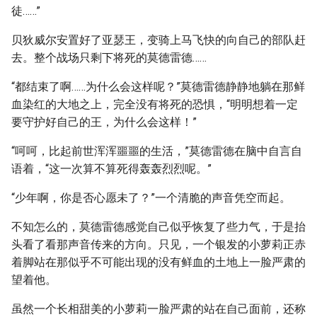
徒……”
贝狄威尔安置好了亚瑟王，变骑上马飞快的向自己的部队赶
去。整个战场只剩下将死的莫德雷德……
“都结束了啊……为什么会这样呢？”莫德雷德静静地躺在那鲜
血染红的大地之上，完全没有将死的恐惧，“明明想着一定
要守护好自己的王，为什么会这样！”
“呵呵，比起前世浑浑噩噩的生活，”莫德雷德在脑中自言自
语着，“这一次算不算死得轰轰烈烈呢。”
“少年啊，你是否心愿未了？”一个清脆的声音凭空而起。
不知怎么的，莫德雷德感觉自己似乎恢复了些力气，于是抬
头看了看那声音传来的方向。只见，一个银发的小萝莉正赤
着脚站在那似乎不可能出现的没有鲜血的土地上一脸严肃的
望着他。
虽然一个长相甜美的小萝莉一脸严肃的站在自己面前，还称