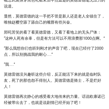
概念武装身穿黑色礼裙未沾半点血迹的莫德雷德毫无压力的
说道。
显然，莫德雷德的这一手把不管是新人还是老人全镇住了，
唯独赵樱空舔了舔自己的嘴唇有些兴奋。
郑吒苦笑的看了看莫德雷德，又看了看地上的无头尸体：
“这种人死有余辜，但是有方法可以不用浪费那1000点啊。”
“那么我想你们也听到刚才的声音了吧，现在已经付了2000
点，所以别挑战我的耐心……”
“我……”
莫德雷德没兴趣听这些介绍，反正能活下来的就是临时队
友，死了的那也怨不得别人。莫德雷德是骑士，不是烂好
人！
莫德雷德再次静心的感受着大地传来的力量。话说欧康诺已
经被带出去了，也就是说剧情已经开始了吧！