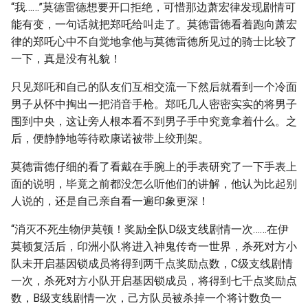
“我……”莫德雷德想要开口拒绝，可惜那边萧宏律发现剧情可
能有变，一句话就把郑吒给叫走了。莫德雷德看着跑向萧宏
律的郑吒心中不自觉地拿他与莫德雷德所见过的骑士比较了
一下，真是没有礼貌！
只见郑吒和自己的队友们互相交流一下然后就看到一个冷面
男子从怀中掏出一把消音手枪。郑吒几人密密实实的将男子
围到中央，这让旁人根本看不到男子手中究竟拿着什么。之
后，便静静地等待欧康诺被带上绞刑架。
莫德雷德仔细的看了看戴在手腕上的手表研究了一下手表上
面的说明，毕竟之前都没怎么听他们的讲解，他认为比起别
人说的，还是自己亲自看一遍印象更深！
“消灭不死生物伊莫顿！奖励全队D级支线剧情一次……在伊
莫顿复活后，印洲小队将进入神鬼传奇一世界，杀死对方小
队未开启基因锁成员将得到两千点奖励点数，C级支线剧情
一次，杀死对方小队开启基因锁成员，将得到七千点奖励点
数，B级支线剧情一次，己方队员被杀掉一个将计数负一