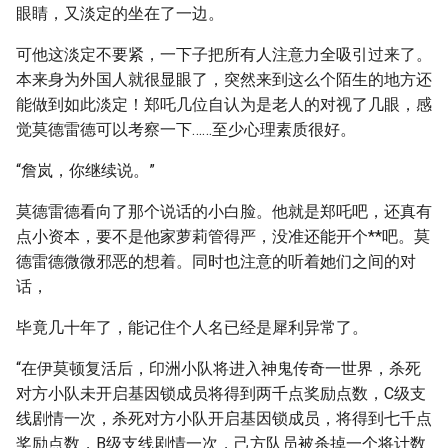
眼睛，又淡定的坐在了一边。
可他这淡定不要紧，一下子把所有人注意力全吸引过来了。
本来身为外国人就很显眼了，突然来到这么个陌生的地方还
能做到如此淡定！郑吒几位自认为是老人的对视了几眼，感
觉莫德雷德可以考察一下……至少心理素质很好。
“詹岚，你继续说。”
莫德雷德看向了那个说话的小白脸。他就是郑吒吧，还真有
点小资本，要不是他家萝莉管得严，没准还能开个**吧。莫
德雷德微微邪恶的想着。同时也注意的听着她们之间的对
话，
毕竟几十年了，能记住个人名已经是犀利异常了。
“在伊莫顿复活后，印洲小队将进入神鬼传奇一世界，杀死
对方小队未开启基因锁成员将得到两千点奖励点数，C级支
线剧情一次，杀死对方小队开启基因锁成员，将得到七千点
奖励点数，B级支线剧情一次，己方队员被杀掉一个将计数