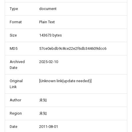
Type
document
Format
Plain Text
Size
143673 bytes
MD5
57ce0ebdb9c8ce22e2f6db344609dcc6
Archived
2025-02-10
Date
Original
[Unknown link(update needed)]
Link
Author
未知
Region
未知
Date
2011-08-01