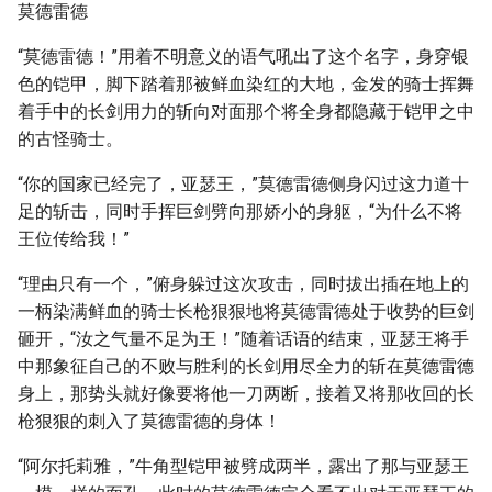
莫德雷德
“莫德雷德！”用着不明意义的语气吼出了这个名字，身穿银
色的铠甲，脚下踏着那被鲜血染红的大地，金发的骑士挥舞
着手中的长剑用力的斩向对面那个将全身都隐藏于铠甲之中
的古怪骑士。
“你的国家已经完了，亚瑟王，”莫德雷德侧身闪过这力道十
足的斩击，同时手挥巨剑劈向那娇小的身躯，“为什么不将
王位传给我！”
“理由只有一个，”俯身躲过这次攻击，同时拔出插在地上的
一柄染满鲜血的骑士长枪狠狠地将莫德雷德处于收势的巨剑
砸开，“汝之气量不足为王！”随着话语的结束，亚瑟王将手
中那象征自己的不败与胜利的长剑用尽全力的斩在莫德雷德
身上，那势头就好像要将他一刀两断，接着又将那收回的长
枪狠狠的刺入了莫德雷德的身体！
“阿尔托莉雅，”牛角型铠甲被劈成两半，露出了那与亚瑟王