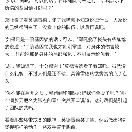
“所以，郑吒，可以的话，在印洲队到来之前，给我展示下
所谓的基因锁可以吗？”
郑吒看了看莫德雷德，张了张嘴却不知道说些什么。人家说
的已经很明白了，没看上你的队伍，以后再说吧。
“如果只是一阶基因锁的话，可以。”郑吒挠了挠头有些尴尬
的说道：“二阶基因锁我也才刚刚掌握，对身体的伤害较
大……只能说那是身体的局部强化，不能展示给你看。”
“恩，我知道了。十分感谢！”莫德雷德看了看郑吒。虽然没
什么礼貌，不过人倒是还不错。莫德雷德略微赞赏的点了点
头。
“你不能在离开之后，就跑到印洲队那把我们全卖了吧？”那
个满脸刀疤名为张杰的青年突然开口说道。这句话倒是引起
了团队的共鸣。
看着那些略带戒备的眼神，莫德雷德笑了笑。然后做出将剑
竖握那样的动作，将双手置于胸前。