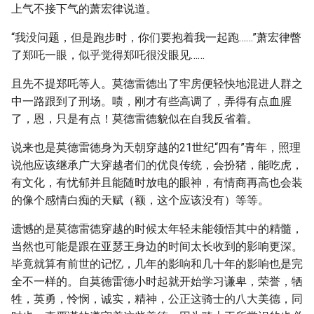
上气不接下气的萧宏律说道。
“我没问题，但是跑步时，你们要抱着我一起跑……”萧宏律瞥
了郑吒一眼，似乎觉得郑吒很没眼见……
且先不提郑吒等人。莫德雷德出了牢房便轻快地混进人群之
中一路跟到了刑场。啧，刚才有些高调了，弄得有点血腥
了，恩，只是有点！莫德雷德貌似在自我反省着。
说来也是莫德雷德身为天朝穿越的21世纪“四有”青年，照理
说他应该继承广大穿越者们的优良传统，会扮猪，能吃虎，
有文化，有忧郁并且能随时放电的眼神，有情商再高也会装
的像个感情白痴的天赋（额，这个应该没有）等等。
遗憾的是莫德雷德穿越的时候太年轻未能领悟其中的精髓，
当然也可能是跟在亚瑟王身边的时间太长收到的影响更深。
毕竟就算有前世的记忆，几年的影响和几十年的影响也是完
全不一样的。自莫德雷德小时起就开始学习谦卑，荣誉，牺
牲，英勇，怜悯，诚实，精神，公正这骑士的八大美德，同