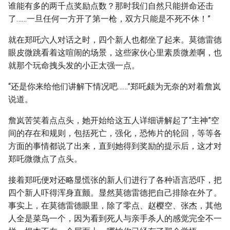
谁能有多的两千点奖励点数？那时我们自然只能拼命还击
了……一旦任何一方开了第一枪，双方只能是不死不休！”
就在郑吒六人对话之时，四个新人也都坐了起来。莫德雷德
眼皮微跳看着这喧闹的场景，这些家伙心里素质微差啊，也
就那个玩命拽头发的小正太强一点。
“还是你来给他们讲解下情况吧……”郑吒颇为无奈的对着詹岚
说道。
詹岚苦笑着点点头，她开始给这五人详细讲解起了“主神”空
间的存在和规则，包括死亡，强化，恐怖片的轮回，等等各
方面的事情都说了出来，直到她得到奖励的提示后，这才对
郑吒微微点了点头。
接着郑吒便对还略显慌张的新人们进行了各种语言恐吓，把
四个新人吓得浑身直颤。显然莫德雷德把自己排除在外了。
事实上，在莫德雷德眼里，除了零点、赵樱空、张杰，其他
人全是菜鸟一个，因为看到死人与亲手杀人的感觉完全不一