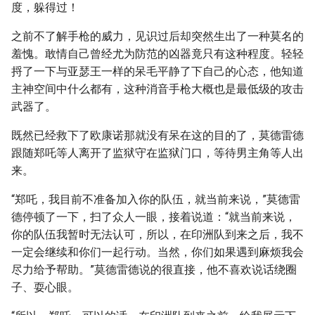
度，躲得过！
之前不了解手枪的威力，见识过后却突然生出了一种莫名的
羞愧。敢情自己曾经尤为防范的凶器竟只有这种程度。轻轻
捋了一下与亚瑟王一样的呆毛平静了下自己的心态，他知道
主神空间中什么都有，这种消音手枪大概也是最低级的攻击
武器了。
既然已经救下了欧康诺那就没有呆在这的目的了，莫德雷德
跟随郑吒等人离开了监狱守在监狱门口，等待男主角等人出
来。
“郑吒，我目前不准备加入你的队伍，就当前来说，”莫德雷
德停顿了一下，扫了众人一眼，接着说道：“就当前来说，
你的队伍我暂时无法认可，所以，在印洲队到来之后，我不
一定会继续和你们一起行动。当然，你们如果遇到麻烦我会
尽力给予帮助。”莫德雷德说的很直接，他不喜欢说话绕圈
子、耍心眼。