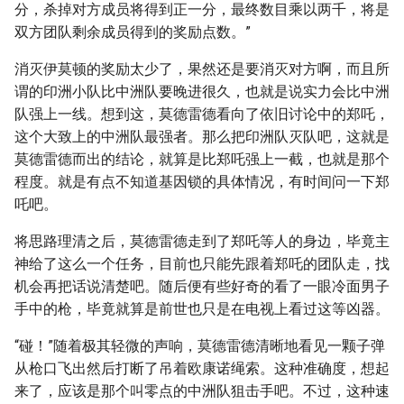
分，杀掉对方成员将得到正一分，最终数目乘以两千，将是
双方团队剩余成员得到的奖励点数。”
消灭伊莫顿的奖励太少了，果然还是要消灭对方啊，而且所
谓的印洲小队比中洲队要晚进很久，也就是说实力会比中洲
队强上一线。想到这，莫德雷德看向了依旧讨论中的郑吒，
这个大致上的中洲队最强者。那么把印洲队灭队吧，这就是
莫德雷德而出的结论，就算是比郑吒强上一截，也就是那个
程度。就是有点不知道基因锁的具体情况，有时间问一下郑
吒吧。
将思路理清之后，莫德雷德走到了郑吒等人的身边，毕竟主
神给了这么一个任务，目前也只能先跟着郑吒的团队走，找
机会再把话说清楚吧。随后便有些好奇的看了一眼冷面男子
手中的枪，毕竟就算是前世也只是在电视上看过这等凶器。
“碰！”随着极其轻微的声响，莫德雷德清晰地看见一颗子弹
从枪口飞出然后打断了吊着欧康诺绳索。这种准确度，想起
来了，应该是那个叫零点的中洲队狙击手吧。不过，这种速