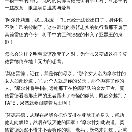
一模一样的面孔，此时的莫德雷德完全看不出对于亚瑟王的
一丝敌意，眼里满是温柔与爱慕！
“阿尔托莉雅，我……我爱……”话已经无法说出口了，身体也
不受自己的控制了，这被诅咒的身躯忠实的执行着那不属于
莫德雷德的命令，将手中的巨剑狠狠的刺入了亚瑟王的身
躯！
怎么会这样？明明应该改变了才对，为什么又变成这样？莫
德雷德倒在地上无力的想着。
“莫德雷德，记住，我是你的母亲。”那个女人名为摩尔甘的
女人如此说道，“而那个人就是你的父亲，那个抛弃了你的
人。”摩尔甘将手指向远处那正在检阅部队的金发王者。莫
德雷德看着那庄严的王者露出了奇怪的微笑，既然穿越到了
FATE，果然就要跟随着吾王啊！
“莫德雷德，从现在起我会把你安排在亚瑟王的身边，帮助
他走向辉煌，然后在毁灭他的国家！”摩尔甘如此说道。莫
德雷德沉默不语才不会听你的呢，老妈，既然来到这，那就