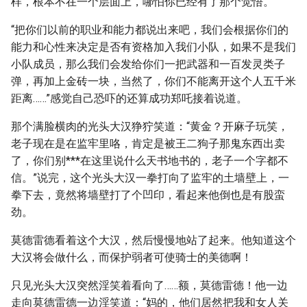
样，根本不在一个层面上，哪怕你已经有了那个觉悟。
“把你们以前的职业和能力都说出来吧，我们会根据你们的
能力和心性来决定是否有资格加入我们小队，如果不是我们
小队成员，那么我们会发给你们一把武器和一百发灵类子
弹，再加上金砖一块，当然了，你们不能离开这个人五千米
距离……”感觉自己恐吓的还算成功郑吒接着说道。
那个满脸横肉的光头大汉狰狞笑道：“黄金？开麻子玩笑，
老子现在是在监牢里咯，肯定是被王二狗子那鬼东西出卖
了，你们别***在这里说什么天书地书的，老子一个字都不
信。”说完，这个光头大汉一拳打向了监牢的土墙壁上，一
拳下去，竟然将墙壁打了个凹印，看起来他倒也是有股蛮
劲。
莫德雷德看着这个大汉，然后慢慢地站了起来。他知道这个
大汉将会做什么，而保护弱者可使骑士的美德啊！
只见光头大汉突然淫笑着看向了……额，莫德雷德！他一边
走向莫德雷德一边淫笑道：“妈的，他们居然把我和女人关