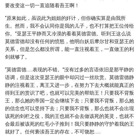
要改变这一切一直追随着吾王啊！
“原来如此，虽说此为姐姐的奸计，但你确实算是由我所
生。然而，我不会认同你是我的儿子，也不打算把王位传给
你。”亚瑟王平静而又冷漠的看着莫德雷德。听到王这么说
莫德雷德却没有任何的愤怒，他明白妖后摩尔甘和亚瑟王的
关系，但是怎么都没所谓，能一直注视着王，一直做王的利
剑就够了。
“莫德雷德……表现的不错。”没有过多的言语依旧是那平静的
语调，但是这次亚瑟王的眼中却闪过一丝欣赏。莫德雷德静
静的注视着王，离王又进一步，在努力下去大概就能真正的
得到王的赏识了吧，也就可以完美的帮助王！只要我不背叛
王，那么她的帝国一定会继续下去；只要我不背叛，那么她
的信念也可以坚持下去；只要我不背叛，那么也就不会出现
该死的剑栏之役，我的王也就不会去做该死的英灵，也就不
会最后被该死的红毛小子推到！我只要静静的守护着我的王
就好了。任何亵渎吾王的存在，不可饶恕……