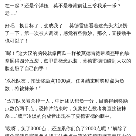
在一起？还是个洋妞！莫不是枪毙前让三爷我乐一乐？
老……”
好吧，换目标了，变成我了……莫德雷德看着这光头大汉愣
了一下，第一次被人调戏，感觉有些微妙。那么，直接动手
也可以了！
“嘭！”这大汉的脑袋就像西瓜一样被莫德雷德带着盔甲的铁
拳砸得四分五裂，盔甲是概念武装，莫德雷德怕碰到大汉的
脸会脏了自己的手！
“杀死队友，扣除奖励点1000点。任务结束时奖励点为负
数，将被抹杀！”
“己方队员被杀掉一人，中洲团队积负一分，目前得到奖励
点数负两千点，恐怖片结束时，负奖励点数者将直接被抹
杀……”威严冷淡的合成音出现在了莫德雷德的脑中。
“哎呀，负了3000点，还连累你们负了2000点呢！”解除了