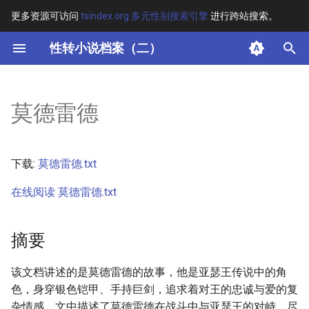
更多资源可访问
tsindex.org 多元性别搜索引擎
进行跨站搜索。
键
性转小说档案（二）
入
摘要
以
莫德雷德
开
其他信息
始
正文
下载:
莫德雷德.txt
搜
在线阅读 莫德雷德.txt
索
摘要
该文档讲述的是莫德雷德的故事，他是亚瑟王传说中的角
色，身穿银色铠甲、手持巨剑，追求着对王的忠诚与爱的复
杂情感。文中描述了莫德雷德在战斗中与亚瑟王的对峙，尽