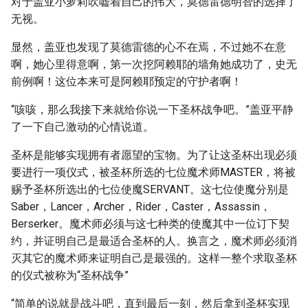
对于盖亚小萝莉吹嘘着自己的伟大，莫德雷德明智的选择了
无视。
显然，盖亚也发现了莫德雷德的心不在焉，不过她不在意
啊，她心里得意啊，第一次挖阿赖耶的墙角她成功了，史无
前例啊！这位本来可是阿赖耶预定的守护者啊！
“咳咳，那么我接下来就给你说一下圣杯战争吧。”盖亚平静
了一下自己激动的心情说道。
圣杯是能够实现拥有者愿望的宝物。为了让这圣杯出现必须
要进行一项仪式，被圣杯所选的七位魔术师MASTER，将被
赐予圣杯所选出的七位使魔SERVANT。这七位使魔分别是
Saber，Lancer，Archer，Rider，Caster，Assassin，
Berserker。魔术师必须与这七种类的使魔其中一位订下契
约，并证明自己是最适合圣杯的人。换言之，魔术师必须消
灭其它的魔术师来证明自己是最强的。这样一整个求取圣杯
的仪式被称为“圣杯战争”
“简单的说就是战斗吧，直到最后一刻，然后拿到圣杯实现