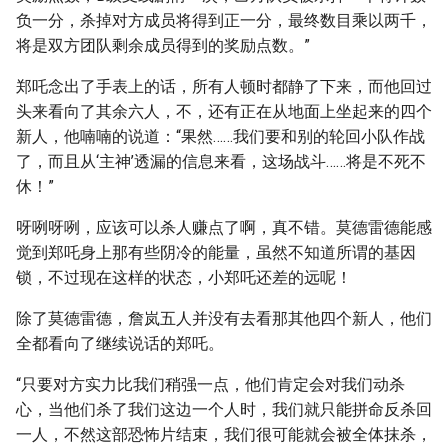
负一分，杀掉对方成员将得到正一分，最终数目乘以两千，
将是双方团队剩余成员得到的奖励点数。”
郑吒念出了手表上的话，所有人顿时都静了下来，而他回过
头来看向了其余六人，不，还有正在从地面上坐起来的四个
新人，他喃喃的说道：“果然……我们要和别的轮回小队作战
了，而且从‘主神’透漏的信息来看，这场战斗……将是不死不
休！”
呀咧呀咧，应该可以杀人赚点了啊，真不错。莫德雷德能感
觉到郑吒身上那有些阴冷的能量，虽然不知道所谓的基因
锁，不过现在这样的状态，小郑吒还差的远呢！
除了莫德雷德，詹岚五人并没有去看那其他四个新人，他们
全都看向了继续说话的郑吒。
“只要对方实力比我们稍强一点，他们肯定会对我们动杀
心，当他们杀了我们这边一个人时，我们就只能拼命反杀回
一人，不然这部恐怖片结束，我们很可能就会被全体抹杀，