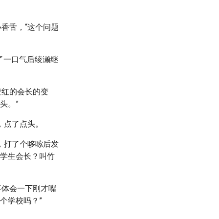
香舌，“这个问题
了一口气后绫濑继
变红的会长的变
头。”
，点了点头。
，打了个哆嗦后发
是学生会长？叫竹
再体会一下刚才嘴
个学校吗？”