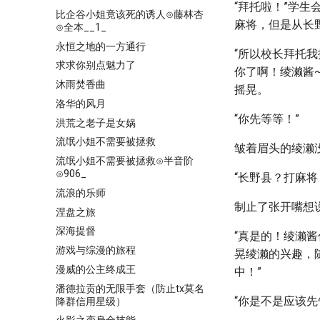
“拜托啦！”学
比企谷小姐竟该死的诱人⊙藤林杏
麻将，但是从长
⊙全本__1_
永恒之地的一方通行
“所以校长拜托
求求你别点魅力了
你了啊！绫濑酱
沐雨焚香曲
摇晃。
洛华的风月
“你先等等！”
洪荒之老子是女娲
流氓小姐不需要被拯救
皱着眉头的绫濑
流氓小姐不需要被拯救⊙半音阶
⊙906_
“长野县？打麻
流浪的乐师
制止了张开嘴想
涅盘之旅
深海提督
“真是的！绫濑
游戏与综漫的旅程
晃绫濑的兴趣，
漫威的公主终成王
中！”
潘德拉贡的无限手套（防止tx莫名
“你是不是应该
降群信用星级）