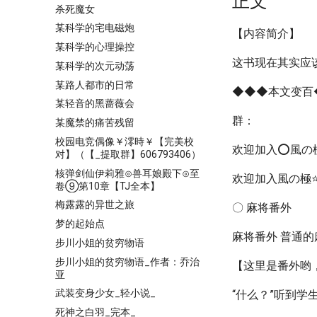
正文
杀死魔女
某科学的宅电磁炮
【内容简介】
某科学的心理操控
这书现在其实应
某科学的次元动荡
某路人都市的日常
◆◆◆本文变百
某轻音的黑蔷薇会
群：
某魔禁的痛苦残留
校园电竞偶像￥澪時￥【完美校
欢迎加入⭕風の
对】（【_提取群】606793406）
核弹剑仙伊莉雅⊙兽耳娘殿下⊙至
欢迎加入風の極
卷⑨第10章【TJ全本】
梅露露的异世之旅
〇 麻将番外
梦的起始点
麻将番外 普通
步川小姐的贫穷物语
步川小姐的贫穷物语_作者：乔治
【这里是番外哟
亚
武装变身少女_轻小说_
“什么？”听到学
死神之白羽_完本_