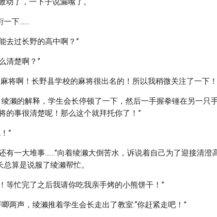
太激动了，一下子说漏嘴了。
一下……
能去过长野的高中啊？”
么清楚啊？”
对！麻将啊！长野县学校的麻将很出名的！所以我稍微关注了一下！
信了绫濑的解释，学生会长停顿了一下，然后一手握拳锤在另一只手
麻将的事很清楚呢！那么这个就拜托你了！”
！”
我还有一大堆事……”向着绫濑大倒苦水，诉说着自己为了迎接清澄
长总算是说服了绫濑帮忙。
了！等忙完了之后我请你吃我亲手烤的小熊饼干！”
哼唧两声，绫濑推着学生会长走出了教室:“你赶紧走吧！”