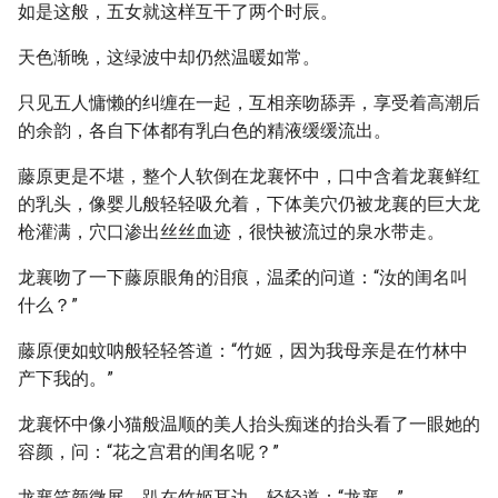
如是这般，五女就这样互干了两个时辰。
天色渐晚，这绿波中却仍然温暖如常。
只见五人慵懒的纠缠在一起，互相亲吻舔弄，享受着高潮后
的余韵，各自下体都有乳白色的精液缓缓流出。
藤原更是不堪，整个人软倒在龙襄怀中，口中含着龙襄鲜红
的乳头，像婴儿般轻轻吸允着，下体美穴仍被龙襄的巨大龙
枪灌满，穴口渗出丝丝血迹，很快被流过的泉水带走。
龙襄吻了一下藤原眼角的泪痕，温柔的问道：“汝的闺名叫
什么？”
藤原便如蚊呐般轻轻答道：“竹姬，因为我母亲是在竹林中
产下我的。”
龙襄怀中像小猫般温顺的美人抬头痴迷的抬头看了一眼她的
容颜，问：“花之宫君的闺名呢？”
龙襄笑颜微展，趴在竹姬耳边，轻轻道：“龙襄。”