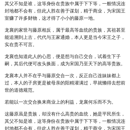
其父不知是谁，这等身份在贵族中属于下下等，一般情况连
封地都不会有，但此人胜在善于谋划，精于商业，为宋国王
室赚了许多财物，这才得了小小的藤原一地。
龙襄的家世与藤原相反，属于最高等血统的贵族，其祖甚至
能追溯到上古，代代与王家通婚，本人更是当今宋王之子，
实在贵不可言。
龙襄也知道此人的心思，便是想与自己交合，试着生下子
嗣，其后代便可改头换面，成为宋国乃至天下的高等贵族。
龙襄本人并不在乎与藤原交合一次，反正自己连妹妹都上
过，本人的子房更是被母亲的阳精灌满过，早就懒得去想前
世的道德规范。
若能以一次交合换来商业上的利益，龙襄何乐而不为。
这藤原虽是贵族，却没有什么高贵的血统，她是平民所生，
其父不知是谁，这等身份在贵族中属于下下等，一般情况连
封地都不会有，但此人胜在善于谋划，精于商业，为宋国王