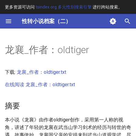
更多资源可访问
tsindex.org 多元性别搜索引擎
进行跨站搜索。
键
性转小说档案（二）
入
摘要
以
龙襄_作者：oldtiger
开
其他信息
始
正文
下载:
龙襄_作者：oldtiger.txt
搜
在线阅读 龙襄_作者：oldtiger.txt
索
摘要
本小说《龙襄》由作者oldtiger创作，采用第一人称的视
角，讲述了年轻的龙襄在武当山学习剑术的经历与转世的奇
遇。故事伊始，龙襄因父亲的安排来到武当山道观学武，尽