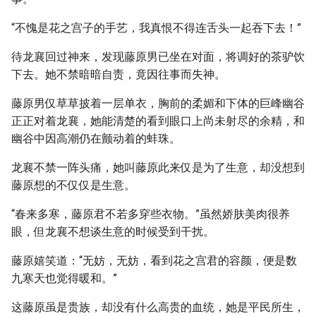
“不愧是花之宫子的手艺，我真恨不得连舌头一起吞下去！”
待龙襄回过神来，发现藤原男已坐在对面，将调好的茶驴饮
下去。她不禁暗暗自责，竟因往事而失神。
藤原男仅草草披着一层单衣，胸前的柔媚和下体的巨峰幽谷
正正对着龙襄，她能清楚的看到眼口上尚未射尽的余精，和
幽谷中因高潮仍在颤动着的蚌珠。
龙襄不禁一阵头痛，她叫藤原此来仅是为了生意，却没想到
藤原想的不仅仅是生意。
“春来多寒，藤原君不若多穿些衣物。”虽然娇肤美肉很养
眼，但龙襄不想谈生意的时候受到干扰。
藤原嬉笑道：“无妨，无妨，看到花之宫君的容颜，便是数
九寒天也觉得暖和。”
这藤原虽是贵族，却没有什么高贵的血统，她是平民所生，