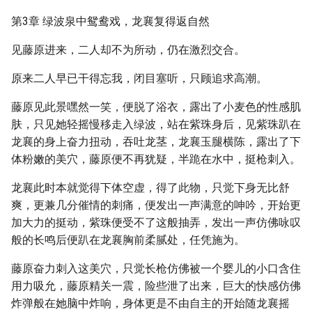
第3章 绿波泉中鸳鸯戏，龙襄复得返自然
见藤原进来，二人却不为所动，仍在激烈交合。
原来二人早已干得忘我，闭目塞听，只顾追求高潮。
藤原见此景嘿然一笑，便脱了浴衣，露出了小麦色的性感肌
肤，只见她轻摇慢移走入绿波，站在紫珠身后，见紫珠趴在
龙襄的身上奋力扭动，吞吐龙茎，龙襄玉腿横陈，露出了下
体粉嫩的美穴，藤原便不再犹疑，半跪在水中，挺枪刺入。
龙襄此时本就觉得下体空虚，得了此物，只觉下身无比舒
爽，更兼几分催情的刺痛，便发出一声满意的呻吟，开始更
加大力的挺动，紫珠便受不了这般抽弄，发出一声仿佛咏叹
般的长鸣后便趴在龙襄胸前柔腻处，任凭施为。
藤原奋力刺入这美穴，只觉长枪仿佛被一个婴儿的小口含住
用力吸允，藤原精关一震，险些泄了出来，巨大的快感仿佛
炸弹般在她脑中炸响，身体更是不由自主的开始随龙襄摇