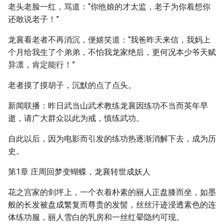
老头老脸一红，骂道：“你他娘的才太监，老子为你着想你
还敢说老子！”
龙襄看老者不再消沉，便嬉笑道：“我爸昨天来信，我妈上
个月给我生了个弟弟，不怕我龙家绝后，更何况本少爷天赋
异凛，肯定能行！”
老者摸了摸胡子，沉默的点了点头。
新闻联播：昨日武当山武术教练龙襄因练功不当而英年早
逝，请广大群众以此为戒，慎练武功。
自此以后，因为电影而引发的练功热逐渐消解下去，成为历
史。
第1章 庄周回梦变蝴蝶，龙襄转世成妖人
花之宫家的剑坪上，一个衣着朴素的丽人正盘膝而坐，如墨
般的长发被盘成繁复而尊贵的发髻，丝丝汗迹浸透素色的连
体练功服，丽人雪白的乳房和一丝红晕隐约可现。