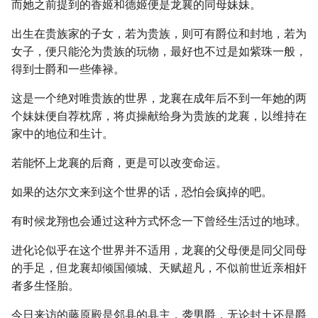
而她之前提到的香姬和德姬便是龙襄的同母妹妹。
出生在贵族家的子女，若为贵族，则可有爵位和封地，若为
女子，便只能沦为贵族的玩物，最好也不过是如紫珠一般，
得到士爵和一些俸禄。
这是一个绝对唯贵族的世界，龙襄在成年后不到一年她的两
个妹妹便自荐枕席，将贞操献给身为贵族的龙襄，以维持在
家中的地位和生计。
若能怀上龙襄的后裔，更是可以改变命运。
如果的达尔文来到这个世界的话，恐怕会疯掉的吧。
有时候龙翔也会通过这种方式怀念一下曾经生活过的地球。
进化论似乎在这个世界并不适用，龙襄的父母便是同父同母
的手足，但龙襄却倾国倾城、天赋超凡，不似前世近亲相奸
者多生怪胎。
今日来访的藤原殿是邻县的县主，袭男爵，无论封土还是爵