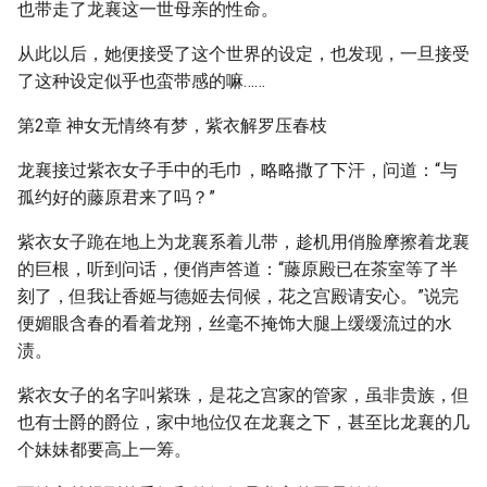
也带走了龙襄这一世母亲的性命。
从此以后，她便接受了这个世界的设定，也发现，一旦接受
了这种设定似乎也蛮带感的嘛……
第2章 神女无情终有梦，紫衣解罗压春枝
龙襄接过紫衣女子手中的毛巾，略略撒了下汗，问道：“与
孤约好的藤原君来了吗？”
紫衣女子跪在地上为龙襄系着儿带，趁机用俏脸摩擦着龙襄
的巨根，听到问话，便俏声答道：“藤原殿已在茶室等了半
刻了，但我让香姬与德姬去伺候，花之宫殿请安心。”说完
便媚眼含春的看着龙翔，丝毫不掩饰大腿上缓缓流过的水
渍。
紫衣女子的名字叫紫珠，是花之宫家的管家，虽非贵族，但
也有士爵的爵位，家中地位仅在龙襄之下，甚至比龙襄的几
个妹妹都要高上一筹。