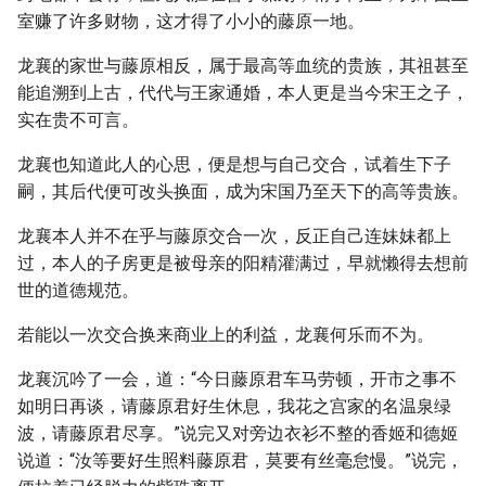
室赚了许多财物，这才得了小小的藤原一地。
龙襄的家世与藤原相反，属于最高等血统的贵族，其祖甚至
能追溯到上古，代代与王家通婚，本人更是当今宋王之子，
实在贵不可言。
龙襄也知道此人的心思，便是想与自己交合，试着生下子
嗣，其后代便可改头换面，成为宋国乃至天下的高等贵族。
龙襄本人并不在乎与藤原交合一次，反正自己连妹妹都上
过，本人的子房更是被母亲的阳精灌满过，早就懒得去想前
世的道德规范。
若能以一次交合换来商业上的利益，龙襄何乐而不为。
龙襄沉吟了一会，道：“今日藤原君车马劳顿，开市之事不
如明日再谈，请藤原君好生休息，我花之宫家的名温泉绿
波，请藤原君尽享。”说完又对旁边衣衫不整的香姬和德姬
说道：“汝等要好生照料藤原君，莫要有丝毫怠慢。”说完，