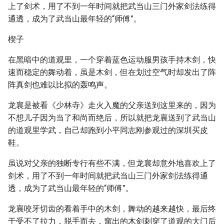
上了剑术，用了不到一年时间就把武当山三门外家剑法练得
通透，成为了武当山最年轻的“师傅”。
楔子
在黑暗中的道观里，一个穿着蓝色运动服男孩手持木剑，快
速而稳定的舞动着，虽是木剑，但在划过空气时却发出了阵
阵真剑也难以比拟的轰鸣声。
龙襄是被看《少林寺》走火入魔的父亲送到这里来的，因为
不想儿子因为当了和尚而绝后，所以就把龙襄送到了武当山
的道观里学武，自己却跑到小平同志刚参观过的深圳买皮
鞋。
虽说对父亲的独断专行有些不满，但龙襄却意外地喜欢上了
剑术，用了不到一年时间就把武当山三门外家剑法练得通
透，成为了武当山最年轻的“师傅”。
龙襄咬牙切齿的看着手中的木剑，舞动的越来越快，最后终
于受不了拉力，脱手而去，窜出的木剑刺穿了道观的大门后