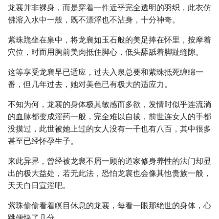
龙襄并非裸身，而是穿着一件近乎完全透明的羽织，此衣仿
佛溶入水中一般，既不漂浮也不沾身，十分神奇。
紫珠跪坐在泉中，将龙襄如玉石般的美足捧在怀里，按摩着
穴位，时而用胸前美肉抵住脚心，低头舔舐着脚趾缝隙。
这等享受龙襄早已适应，过去入泉总要和紫珠抵死缠绵一
番，但几年过去，她对美色已有极大的适应力。
不知为何，龙襄的身体极其敏感而多欲，发情时似乎连流淌
的血脉都变成淫药一般，完全难以自拔，前世连女人的手都
没摸过，此世被她上过的女人没有一千也有八百，其中很多
甚至已经怀孕生子。
来此异界，曾经被龙襄不屑一顾的道家修身养性的法门却显
出的极大益处，若无此法，恐怕龙襄也会像其他贵族一般，
天天白日宣淫吧。
紫珠偷偷看着瞑目休息的龙襄，每看一眼那绝世的身体，心
跳便快了几分。