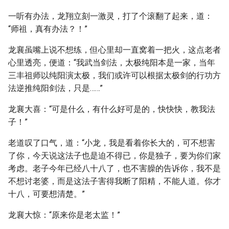
一听有办法，龙翔立刻一激灵，打了个滚翻了起来，道：
“师祖，真有办法？！”
龙襄虽嘴上说不想练，但心里却一直窝着一把火，这点老者
心里透亮，便道：“我武当剑法，太极纯阳本是一家，当年
三丰祖师以纯阳演太极，我们或许可以根据太极剑的行功方
法逆推纯阳剑法，只是……”
龙襄大喜：“可是什么，有什么好可是的，快快快，教我法
子！”
老道叹了口气，道：“小龙，我是看着你长大的，可不想害
了你，今天说这法子也是迫不得已，你是独子，要为你们家
考虑。老子今年已经八十八了，也不害臊的告诉你，我不是
不想讨老婆，而是这法子害得我断了阳精，不能人道。你才
十八，可要想清楚。”
龙襄大惊：“原来你是老太监！”