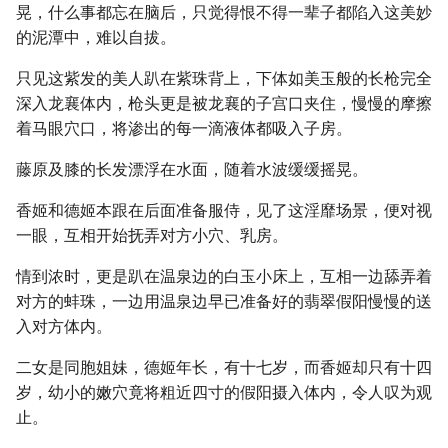
晃，什么事都忘在脑后，只觉得恨不得一辈子都陷入这美妙
的泥潭中，难以自拔。
只见这紫发的美人趴在紫珠背上，下体如美玉般的长枪完全
深入龙襄体内，枪头更是被龙襄的子宫口夹住，慢慢的摩擦
着马眼穴口，将渗出的每一滴液体都吸入子房。
藤原及膝的长发漂浮在水面，随着水波缓缓摇晃。
香姬和德姬本跟在后面准备服侍，见了这淫靡场景，便对视
一眼，互相开始抚弄对方小穴、乳房。
情到浓时，更是趴在温泉边的白玉小床上，互相一边舔弄着
对方的蚌珠，一边用温泉边早已准备好的翡翠假阳慢慢的送
入对方体内。
二女是同胞姐妹，德姬年长，有十七岁，而香姬却只有十四
岁，幼小的嫩穴竟将粗近四寸的假阳摄入体内，令人叹为观
止。