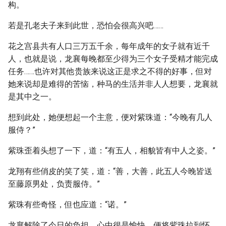
构。
若是孔老夫子来到此世，恐怕会很高兴吧……
花之宫县共有人口三万五千余，每年成年的女子就有近千
人，也就是说，龙襄每晚都至少得为三个女子受精才能完成
任务……也许对其他贵族来说这正是求之不得的好事，但对
她来说却是难得的苦恼，种马的生活并非人人想要，龙襄就
是其中之一。
想到此处，她便想起一个主意，便对紫珠道：“今晚有几人
服侍？”
紫珠歪着头想了一下，道：“有五人，相貌皆有中人之姿。”
龙翔有些俏皮的笑了笑，道：“善，大善，此五人今晚皆送
至藤原男处，负责服侍。”
紫珠有些奇怪，但也应道：“诺。”
龙襄解除了今日的负担，心中很是愉快，便将紫珠拉到怀