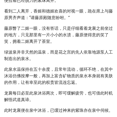
便拉着已经脱力的紫珠离开。
看到二人离开，香姬和德姬欢喜的对视一眼，跪在席上与藤
原男齐声道：“请藤原殿随意吩咐。”
藤原瞥了二姬一眼，没有答话，只是仔细看着龙襄之前坐过
的地方，只见那里有一片小小的水渍，藤原便得意的笑了
笑，拥着二姬离开了茶室。
绿波泉并非天然的温泉，而是花之宫的先人依靠地源泵人工
制造出的泉水。
此泉水温保持在五十余度，且常年流动，循环不绝，在其中
沐浴仿佛按摩一般，再加上富含矿物质的泉水本身就有美肤
的作用，让有幸至此的权贵皆流连忘返。
龙襄每日必至此泉沐浴两次，即可缓解疲劳，也可借此时机
解悟武道真谛。
此时龙襄便在泉中沐浴，已缓过神来的紫珠亦在泉中伺候。