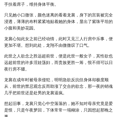
手扶着席子，维持身体平衡。
只见她小口微张，颜色迷离的看着龙襄，身下的宫装被完全
浸透，薄薄的布料紧紧地贴着她的身体，显出了紫珠平坦的
小腹和美妙花园。
龙襄心知此女之前已经动情，此时又见三人行房中乐事，便
更加不堪。想到此处，龙翔不由微微叹了口气。
此世之人欲念之胜远超前世，便是此世一般女子，其性欲也
远超前世的许多淫娃荡妇，而贵族更胜一筹，恨不得可以日
夜行房不辍。
龙襄在成年时被母亲侵犯，明明急欲反抗但身体却极度顺
从，前世的禁忌观念反而助涨了交合的欲念，那一夜的销魂
几乎把前世还是处男的龙襄逼疯。
想起旧事，龙襄只觉心中空落落的，她不知对母亲究竟是爱
是恨，只是午夜梦回，下体常常一塌糊涂，只因想起那晚之
事。