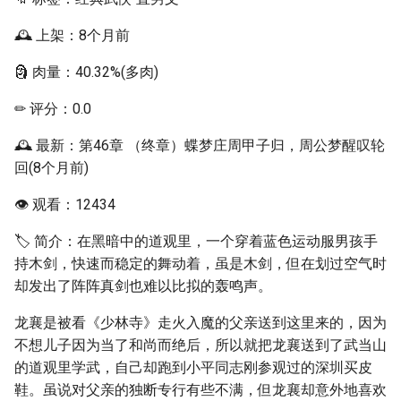
🕰 上架：8个月前
🗿 肉量：40.32%(多肉)
✏ 评分：0.0
🕰 最新：第46章 （终章）蝶梦庄周甲子归，周公梦醒叹轮
回(8个月前)
👁 观看：12434
🏷 简介：在黑暗中的道观里，一个穿着蓝色运动服男孩手
持木剑，快速而稳定的舞动着，虽是木剑，但在划过空气时
却发出了阵阵真剑也难以比拟的轰鸣声。
龙襄是被看《少林寺》走火入魔的父亲送到这里来的，因为
不想儿子因为当了和尚而绝后，所以就把龙襄送到了武当山
的道观里学武，自己却跑到小平同志刚参观过的深圳买皮
鞋。虽说对父亲的独断专行有些不满，但龙襄却意外地喜欢