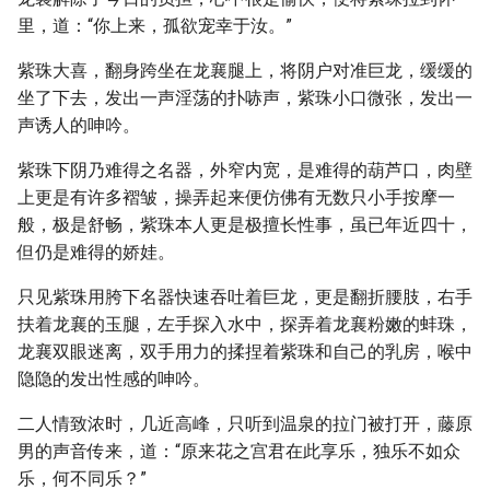
里，道：“你上来，孤欲宠幸于汝。”
紫珠大喜，翻身跨坐在龙襄腿上，将阴户对准巨龙，缓缓的
坐了下去，发出一声淫荡的扑哧声，紫珠小口微张，发出一
声诱人的呻吟。
紫珠下阴乃难得之名器，外窄内宽，是难得的葫芦口，肉壁
上更是有许多褶皱，操弄起来便仿佛有无数只小手按摩一
般，极是舒畅，紫珠本人更是极擅长性事，虽已年近四十，
但仍是难得的娇娃。
只见紫珠用胯下名器快速吞吐着巨龙，更是翻折腰肢，右手
扶着龙襄的玉腿，左手探入水中，探弄着龙襄粉嫩的蚌珠，
龙襄双眼迷离，双手用力的揉捏着紫珠和自己的乳房，喉中
隐隐的发出性感的呻吟。
二人情致浓时，几近高峰，只听到温泉的拉门被打开，藤原
男的声音传来，道：“原来花之宫君在此享乐，独乐不如众
乐，何不同乐？”