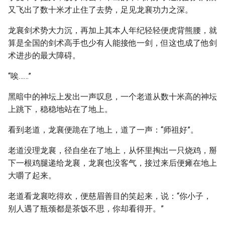
又飞出了数十米才止住了去势，足见龙襄功力之深。
龙襄剑术势大力沉，再加上其本人年纪轻轻便虎背熊腰，就
算是全国的剑术高手也少有人能接他一剑，但这也成了他剑
术进步的最大障碍。
“唉……”
黑暗中的神坛上发出一声叹息，一个老道从数十米高的神坛
上跳下，稳稳地站在了地上。
看到老道，龙襄便跪在了地上，道了一声：“师祖好”。
老道没理龙襄，径自坐在了地上，从怀里掏出一只烧鸡，掰
下一根鸡腿递给龙襄，龙襄也没客气，接过来后便瘫在地上
大嚼了起来。
老道看龙襄吃得欢，便慈眉善目的笑起来，说：“你小子，
别人遇了瓶颈都是茶饭不思，你却看得开。”