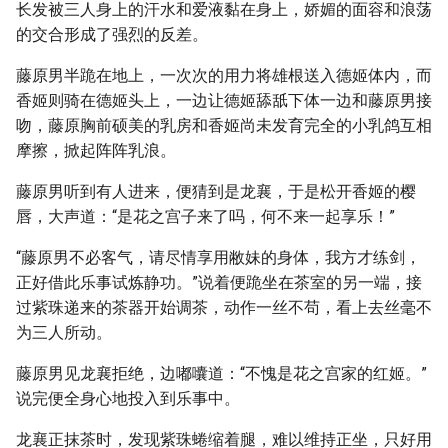
长发被三人身上的汗水和爱液黏在身上，娇媚的面容和浪荡
的交合形成了强烈的反差。
藤原男半跪在地上，一次次的用力将雄根送入德姬体内，而
香姬则骑在德姬头上，一边让德姬舔舐下体一边和藤原男接
吻，藤原胸前硕美的乳房和香姬尚未发育完全的小乳鸽互相
摩擦，掀起阵阵乳浪。
藤原男听到有人进来，便猜到是龙襄，于是松开香姬的樱
唇，大声道：“是花之宫子来了吗，何不来一起享乐！”
“藤原男不必客气，请尽情享用敝妹的身体，我方才练剑，
正好借此乐事试炼静功。”说着便跪坐在茶室的另一端，接
过紫珠递来的茶器开始调茶，动作一丝不苟，看上去丝毫不
为三人所动。
藤原男见龙襄拒绝，边嘟囔道：“不愧是花之宫家的红姬。”
说完便全身心地投入到乐事中。
龙襄正抹茶时，发现紫珠蜷缩着腿，难以维持正坐，只好用