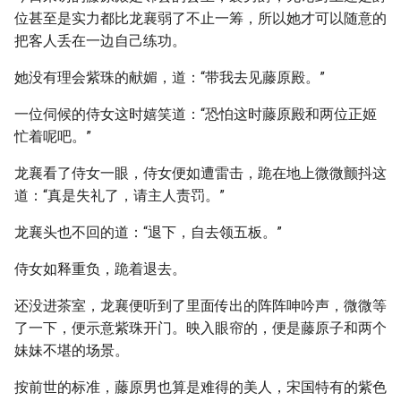
位甚至是实力都比龙襄弱了不止一筹，所以她才可以随意的
把客人丢在一边自己练功。
她没有理会紫珠的献媚，道：“带我去见藤原殿。”
一位伺候的侍女这时嬉笑道：“恐怕这时藤原殿和两位正姬
忙着呢吧。”
龙襄看了侍女一眼，侍女便如遭雷击，跪在地上微微颤抖这
道：“真是失礼了，请主人责罚。”
龙襄头也不回的道：“退下，自去领五板。”
侍女如释重负，跪着退去。
还没进茶室，龙襄便听到了里面传出的阵阵呻吟声，微微等
了一下，便示意紫珠开门。映入眼帘的，便是藤原子和两个
妹妹不堪的场景。
按前世的标准，藤原男也算是难得的美人，宋国特有的紫色