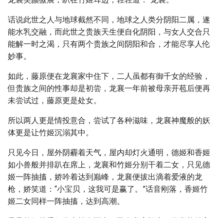
话说此世之人与地球截然不同，地球之人类分阴阳二属，遂
能水乳交融，而此世之贵族天生便自化阴阳，与女人交合只
能解一时之渴，只有两个贵族之间阴阳和合，才能尽享人伦
妙事。
如此，藤原便在龙襄家中住下，二人虽都有御千女的经验，
但贵族之间的性事却是初尝，龙襄一年前被母亲开苞后便再
未尝试过，藤原更是处女。
所以两人更是情投意合，尝试了各种滋味，龙襄神魔般的妖
体更是让竹姬沉溺其中。
只见今日，屋外阴霾着天气，屋内却灯火通明，德姬和香姬
如小兽般并排趴在席上，龙襄和竹姬分别干着二女，只见德
姬一阵抽搐，娇吟着达到巅峰，龙襄便拔出滴着爱液的龙
枪，娇笑道：“小宝贝，这我可是赢了。”话音刚落，香姬竹
姬二女同样一阵抽搐，达到高潮。