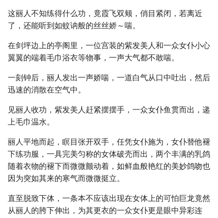
这丽人不知练得什么功，竟霞飞双颊，俏目紧闭，若离近
了，还能听到如蚊讷般的丝丝娇～喘。
在剑坪边上的亭阁里，一位宫装的紫发美人和一众女仆小心
翼翼的端着毛巾浴衣等物事，一声大气都不敢喘。
一刻钟后，丽人发出一声娇喘，一道白气从口中吐出，然后
迅速的消散在空气中。
见丽人收功，紫发美人赶紧摆摆手，一众女仆鱼贯而出，递
上毛巾温水。
丽人平地而起，瞑目张开双手，任凭女仆施为，女仆替他褪
下练功服，一具完美匀称的女体破壳而出，两个丰满的乳鸽
随着衣物的褪下而微微颤动着，如鲜血般艳红的美妙鸽吻也
因为突如其来的寒气而微微挺立。
直至脱致下体，一条本不应该出现在女体上的可怕巨龙竟然
从丽人的胯下伸出，为其更衣的一众女仆更是眼中异彩连