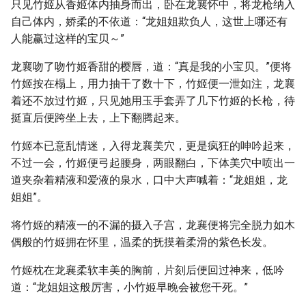
只见竹姬从香姬体内抽身而出，卧在龙襄怀中，将龙枪纳入
自己体内，娇柔的不依道：“龙姐姐欺负人，这世上哪还有
人能赢过这样的宝贝～”
龙襄吻了吻竹姬香甜的樱唇，道：“真是我的小宝贝。”便将
竹姬按在榻上，用力抽干了数十下，竹姬便一泄如注，龙襄
着还不放过竹姬，只见她用玉手套弄了几下竹姬的长枪，待
挺直后便跨坐上去，上下翻腾起来。
竹姬本已意乱情迷，入得龙襄美穴，更是疯狂的呻吟起来，
不过一会，竹姬便弓起腰身，两眼翻白，下体美穴中喷出一
道夹杂着精液和爱液的泉水，口中大声喊着：“龙姐姐，龙
姐姐”。
将竹姬的精液一的不漏的摄入子宫，龙襄便将完全脱力如木
偶般的竹姬拥在怀里，温柔的抚摸着柔滑的紫色长发。
竹姬枕在龙襄柔软丰美的胸前，片刻后便回过神来，低吟
道：“龙姐姐这般厉害，小竹姬早晚会被您干死。”