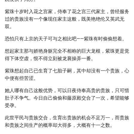
紫珠十岁时入花之宫家，侍奉了花之宫三代家主，曾经服务
过的贵族没有一个像现任家主这般，既美艳绝伦又英武无
双。
恐怕只有上京的天子可与之相比吧——紫珠有时偷偷想着。
想起家主那与娇艳身躯完全不相称的巨大龙根，紫珠更是觉
得下体空虚，恨不得立刻被龙襄操弄一番。
紫珠想起自己已生育了七胎子嗣，其中却没有一个贵族，心
中便有些苦涩。
她人哪有自己这般优势，可以日夜侍奉高贵的贵族，只可惜
肚子不争气。今日自己偷偷和藤原殿交合了一次，希望能够
受孕。
此世平民与贵族交合，生育出贵族的机会不足万一，而贵族
和贵族之间生产的概率却大得多，大概有十一之数。