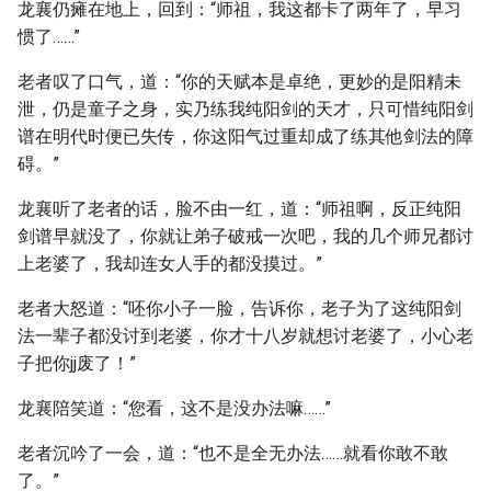
龙襄仍瘫在地上，回到：“师祖，我这都卡了两年了，早习
惯了……”
老者叹了口气，道：“你的天赋本是卓绝，更妙的是阳精未
泄，仍是童子之身，实乃练我纯阳剑的天才，只可惜纯阳剑
谱在明代时便已失传，你这阳气过重却成了练其他剑法的障
碍。”
龙襄听了老者的话，脸不由一红，道：“师祖啊，反正纯阳
剑谱早就没了，你就让弟子破戒一次吧，我的几个师兄都讨
上老婆了，我却连女人手的都没摸过。”
老者大怒道：“呸你小子一脸，告诉你，老子为了这纯阳剑
法一辈子都没讨到老婆，你才十八岁就想讨老婆了，小心老
子把你jj废了！”
龙襄陪笑道：“您看，这不是没办法嘛……”
老者沉吟了一会，道：“也不是全无办法……就看你敢不敢
了。”