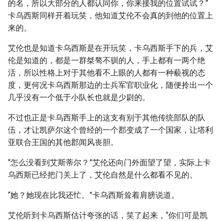
的名，所以大部分的人都认同你，你来接我的位置试试？”
卡乌西斯同样开着玩笑，他知道艾伦不会真的到他的位置上
来的。
艾伦也是知道卡乌西斯是在开玩笑，卡乌西斯手下的兵，艾
伦是知道的，都是一群桀骜不驯的人，手上都有一两个绝
活，所以性格上对于其他看不上眼的人都有一种藐视的态
度，更何况卡乌西斯那边的士兵军官职业化，随便拎出一个
几乎没有一个低于小队长也就是少尉的。
不过也正是卡乌西斯手上的这支有别于其他传统部队的队
伍，才让凯萨尔这个曾经的一个郡变成了一个国家，让塔利
亚联合王国的其他郡闻风丧胆。
“怎么没看到艾斯蒂尔？”艾伦还向门外面望了望，实际上卡
乌西斯已经把门关上了，艾伦自然是什么都看不见的。
“她？她现在比我还忙。”卡乌西斯耸着肩膀说道。
艾伦听到卡乌西斯估计夸张的话，笑了起来，“你们可是凯