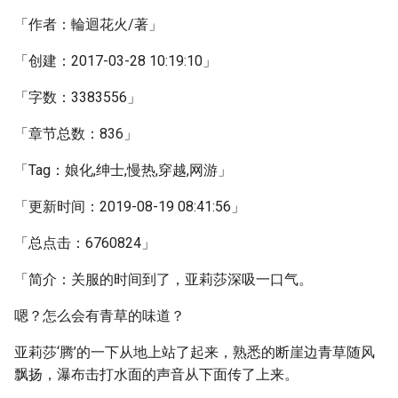
「作者：輪迴花火/著」
「创建：2017-03-28 10:19:10」
「字数：3383556」
「章节总数：836」
「Tag：娘化,绅士,慢热,穿越,网游」
「更新时间：2019-08-19 08:41:56」
「总点击：6760824」
「简介：关服的时间到了，亚莉莎深吸一口气。
嗯？怎么会有青草的味道？
亚莉莎‘腾’的一下从地上站了起来，熟悉的断崖边青草随风
飘扬，瀑布击打水面的声音从下面传了上来。