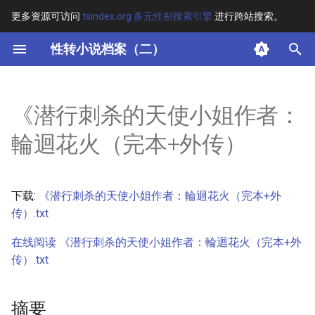
更多资源可访问
tsindex.org 多元性别搜索引擎
进行跨站搜索。
键
性转小说档案（二）
入
摘要
以
《潜行刺杀的天使小姐作者：
开
其他信息
輪迴花火（完本+外传）
始
正文
搜
下载:
《潜行刺杀的天使小姐作者：輪迴花火（完本+外
索
传）.txt
在线阅读 《潜行刺杀的天使小姐作者：輪迴花火（完本+外
传）.txt
摘要