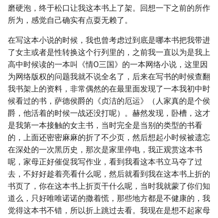
磨硬泡，终于松口让我这本书上了架。回想一下之前的所作
所为，感觉自己确实有点耍无赖了。
在写这本小说的时候，我也曾考虑过到底是哪本书把我带进
了女主或者是性转换这个行列里的，之前我一直以为是我上
高中时候读的一本叫《情O三国》的一本网络小说，这里因
为网络版权的问题我就不说全名了，后来在写书的时候查翻
我书架上的资料，非常偶然的在最里面发现了一本我初中时
候看过的书，萨德侯爵的《贞洁的厄运》（人家真的是个侯
爵，他活着的时候一战还没打呢）。赫然发现，卧槽，这才
是我第一本接触的女主书，当时完全是当别的类型的书看
的，上面还密密麻麻的折了不少页，然后想起小时候被遗忘
在深处的一次黑历史，那次是家里停电，我正观赏这本书
呢，家母正好催促我写作业，看到我看这本书立马夺了过
去，不好好趁着亮看什么呢，然后就看到我在这本书上折的
书页了，你在这本书上折页干什么呢，当时我就蒙了你们知
道么，只好唯唯诺诺的撒着慌，那些地方都是不健康的，我
觉得这本书不错，所以折上跳过去看。我现在是想不起家母