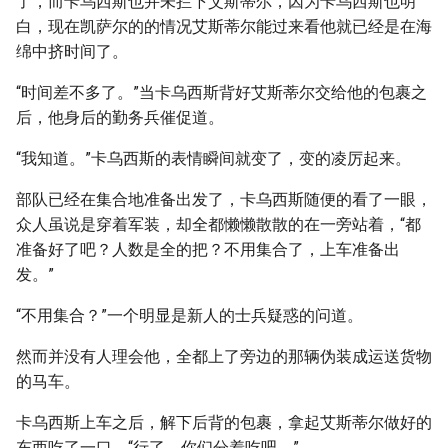
了，而卡乌西斯也并未拦下艾斯蒂尔，因为卡乌西斯也明
白，现在凯萨尔的的情况艾斯蒂尔能过来看他就已经是在海
绵中挤时间了。
“时间差不多了。”当卡乌西斯背好艾斯蒂尔交给他的包裹之
后，他身后的勤务兵催促道。
“我知道。”卡乌西斯的表情瞬间就变了，变的凌厉起来。
部队已经在集合地准备出发了，卡乌西斯随便的看了一眼，
众人虽说是穿着军装，却全都懒懒散散的在一旁站着，“都
准备好了吧？人数是全的把？不用集合了，上车准备出
发。”
“不用集合？”一个明显是新人的士兵疑惑的问道。
然而并没有人理会他，全都上了旁边的那辆伪装成运送货物
的马车。
卡乌西斯上车之后，解下后背的包裹，拿起艾斯蒂尔做好的
东西吃了一口，“行了，你们分着吃吧。”