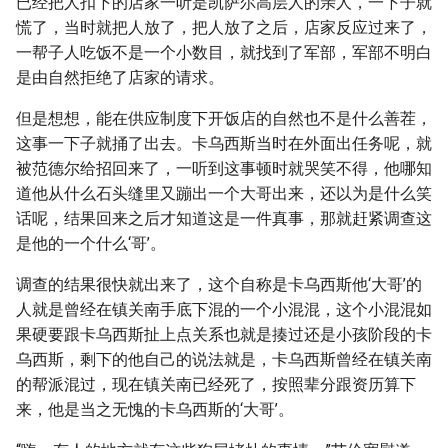
已经把人扣下的店家一听是凯萨尔高层人的亲人，一下子就
慌了，当时就把人放了，把人放了之后，店家反应过来了，
一帮子人吃饭不是一个小数目，就找到了军部，军部不明白
是由自然拒绝了店家的请求。
但是想想，能在供应制度下开饭店的自然也不是什么善茬，
这事一下子就捅了出去。卡乌西斯当时在外面出任务呢，就
被范德尔给招回来了，一听到这事顿时就哭笑不得，他哪知
道他从什么石头缝里又蹦出一个大哥出来，还以为是什么笑
话呢，结果回来之后才知道这是一件真事，那就赶紧调查这
是他的一个什么‘哥’。
调查的结果很快就出来了，这个自称是卡乌西斯他‘大哥’的
人就是曾经在镇关南手底下混的一个小混混，这个小混混如
果硬要跟卡乌西斯扯上点关系也就是揍过还是小孩阶段的卡
乌西斯，剩下的他自己的说法就是，卡乌西斯曾经在镇关南
的帮派混过，现在镇关南已经死了，按照辈分跟资历算下
来，他是当之无愧的卡乌西斯的‘大哥’。