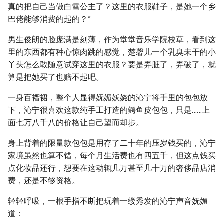
真的把自己当做白雪公主了？这里的衣服鞋子，是她一个乡
巴佬能够消费的起的？”
男生俊朗的脸庞满是刻薄，作为堂堂音乐学院校草，看到这
里的东西都有种心惊肉跳的感觉，楚馨儿一个乳臭未干的小
丫头怎么敢随意试穿这里的衣服？要是弄脏了，弄破了，就
算是把她买了也赔不起吧。
一身百褶裙，整个人显得妩媚妖娆的沁宁将手里的包包放
下，沁宁很喜欢这款纯手工打造的鳄鱼皮包包，只是……上
面七万八千八的价格让自己望而却步。
身上背着的限量款包包是用存了二十年的压岁钱买的，沁宁
家境虽然也算不错，每个月生活费也有四五千，但这点钱买
点化妆品还行，想要在这动辄几万甚至几十万的奢侈品店消
费，还是不够资格。
轻轻呼吸，一根手指不断把玩着一缕秀发的沁宁声音妩媚
道：