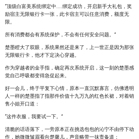
“顶级白富美系统绑定中……绑定成功，开启新手大礼包，奖
励宿主无限银行卡一张，此卡宿主可以任意消费，额度无
限。
所有消费都会有系统保护，不会有任何安全问题。”
楚墨瞪大了双眼，系统果然还是来了，上一世正是因为那张
无限银行卡，他才下定决心穿越。
作为穿越者的金手指，确定再次系统开启，这一刻的楚墨感
觉自己呼吸都变得急促起来。
好一会儿，终于平复下心情，原本一直沉默寡言，仿佛透明
人一样的楚墨指了指那件价值十九万九的红色长裙，对着销
售小姐开口道：
“这件衣服，我要试一下。”
清脆的话语落下，一旁原本正在挑选包包的沁宁不由停下动
作，她微微皱眉看向楚馨儿，声音略带一抹责备道：