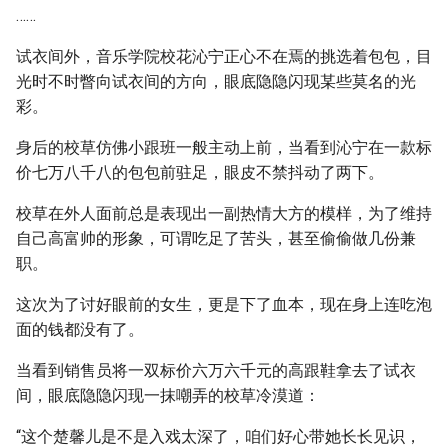
……
试衣间外，音乐学院校花沁宁正心不在焉的挑选着包包，目
光时不时瞥向试衣间的方向，眼底隐隐闪现某些莫名的光
彩。
身后的校草仿佛小跟班一般主动上前，当看到沁宁在一款标
价七万八千八的包包前驻足，眼皮不禁抖动了两下。
校草在外人面前总是表现出一副热情大方的模样，为了维持
自己高富帅的形象，可谓吃足了苦头，甚至偷偷做几份兼
职。
这次为了讨好眼前的女生，更是下了血本，现在身上连吃泡
面的钱都没有了。
当看到销售员将一双标价六万六千元的高跟鞋拿去了试衣
间，眼底隐隐闪现一抹嘲弄的校草冷漠道：
“这个楚馨儿是不是入戏太深了，咱们好心带她长长见识，