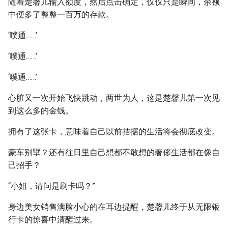
随着楚馨儿输入额度，然后点击确定，仅仅只是瞬间，余额
中便多了整整一百万的存款。
‘噗通……’
‘噗通……’
‘噗通……’
心脏又一次开始飞快跳动，两世为人，这是楚馨儿第一次见
到这么多的金钱。
拥有了这张卡，意味着自己以前拮据的生活将会彻底改变。
豪车别墅？还有往日里自己想都不敢想的奢侈生活都在像自
己招手？
“小姐，请问是刷卡吗？”
身边美女销售满脸小心的在耳边提醒，楚馨儿终于从无限银
行卡的惊喜中清醒过来。