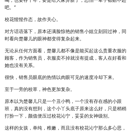
喝，也要存十年，要是给人家弄脏了，恐怕一辈子都赔不起
吧。”
校花惺惺作态，故作关心。
对方话语落下，原本还满脸惊艳的销售小姐立刻回过神，同
时看向楚馨儿的眼神都变得复杂起来。
无论从任何方面看，楚馨儿都不像是能买起这么贵重衣服的
顾客，作为销售员，衣服卖不掉就没有提成，客人在好看和
她也没有关系。
很快，销售员眼底的热情以肉眼可见的速度冷却下来。
至于一旁的校草，神色更加复杂。
原本以为楚馨儿只是一个丑小鸭，一个没有存在感的小跟
班，真的没有想到，这个小丫头底子原来这么好，只是稍稍
打扮一下，颜值便压过校花沁宁，妥妥的女神级别。
这样的女孩，单纯，稚嫩，而且没有校花沁宁那么多心思，