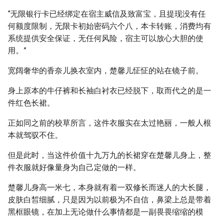
“无限银行卡已经绑定在宿主威信及致富宝，且提现没有任
何额度限制，无限卡初始密码六个八，本卡转账，消费均有
系统提供安全保证，无任何风险，宿主可以放心大胆的使
用。”
宽阔奢华的香奈儿换衣室内，楚馨儿怔怔的站在镜子前。
身上原本的牛仔裤和长袖白衬衣已经脱下，取而代之的是一
件红色长裙。
正如同之前的校草所言，这件衣服实在太过艳丽，一般人根
本就驾驭不住。
但是此时，当这件价值十九万九的长裙穿在楚馨儿身上，整
件衣服就好像量身为自己定做的一样。
楚馨儿身高一米七，本身就有着一双修长而迷人的大长腿，
皮肤白皙细腻，只是因为以前极为不自信，鼻梁上总是带着
黑框眼镜，在加上无论做什么事情都是一副畏畏缩缩的模