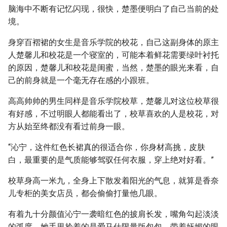
脑海中不断有记忆闪现，很快，楚墨便明白了自己当前的处
境。
身穿百褶裙的女生是音乐学院的校花，自己这副身体的原主
人楚馨儿和校花是一个寝室的，可能本着鲜花需要绿叶衬托
的原因，楚馨儿和校花是闺蜜，当然，楚墨的眼光来看，自
己的前身就是一个毫无存在感的小跟班。
高高帅帅的男生同样是音乐学院校草，楚馨儿对这位校草很
有好感，不过明眼人都能看出了，校草喜欢的人是校花，对
方从始至终都没有看过前身一眼。
“沁宁，这件红色长裙真的很适合你，你身材高挑，皮肤
白，最重要的是气质能够驾驭任何衣服，穿上绝对好看。”
校草身高一米九，全身上下散发着阳光的气息，就算是香奈
儿专柜的美女店员，都会偷偷打量他几眼。
有着九十分颜值沁宁一袭暗红色的披肩长发，嘴角勾起淡淡
的弧度，她手里拎着的是爱马仕限量版包包，带着妩媚的眼