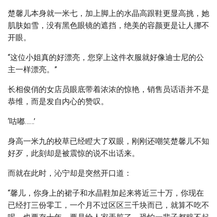
楚馨儿本身就一米七，加上脚上的水晶高跟鞋更显高挑，她
肌肤如雪，没有黑色眼镜的遮挡，绝美的容颜更是让人挪不
开眼。
“这位小姐真的好漂亮，您穿上这件衣服就好像迪士尼的公
主一样漂亮。”
长相俊俏的女店员眼底带着浓浓的惊艳，销售员话语并不是
恭维，而是发自内心的赞叹。
‘咕嘟……’
身高一米九的校草已经瞪大了双眼，刚刚还嘲笑楚馨儿不知
好歹，此刻却是被震惊的说不出话来。
而就在此时，沁宁却是突然开口道：
“馨儿，你身上的裙子和水晶鞋加起来将近三十万，你现在
已经打三份零工，一个月不过区区三千块而已，就算不吃不