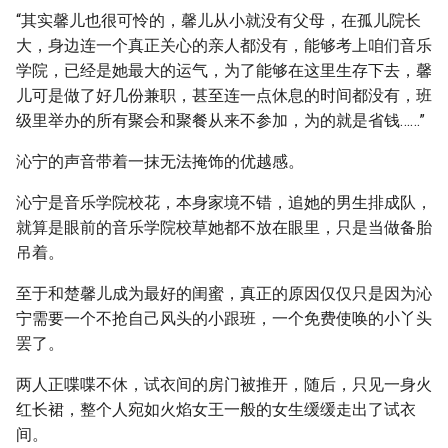
“其实馨儿也很可怜的，馨儿从小就没有父母，在孤儿院长
大，身边连一个真正关心的亲人都没有，能够考上咱们音乐
学院，已经是她最大的运气，为了能够在这里生存下去，馨
儿可是做了好几份兼职，甚至连一点休息的时间都没有，班
级里举办的所有聚会和聚餐从来不参加，为的就是省钱……”
沁宁的声音带着一抹无法掩饰的优越感。
沁宁是音乐学院校花，本身家境不错，追她的男生排成队，
就算是眼前的音乐学院校草她都不放在眼里，只是当做备胎
吊着。
至于和楚馨儿成为最好的闺蜜，真正的原因仅仅只是因为沁
宁需要一个不抢自己风头的小跟班，一个免费使唤的小丫头
罢了。
两人正喋喋不休，试衣间的房门被推开，随后，只见一身火
红长裙，整个人宛如火焰女王一般的女生缓缓走出了试衣
间。