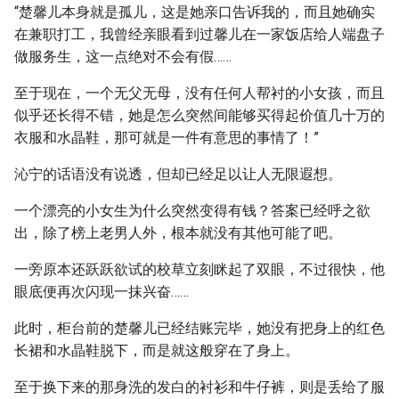
“楚馨儿本身就是孤儿，这是她亲口告诉我的，而且她确实
在兼职打工，我曾经亲眼看到过馨儿在一家饭店给人端盘子
做服务生，这一点绝对不会有假……
至于现在，一个无父无母，没有任何人帮衬的小女孩，而且
似乎还长得不错，她是怎么突然间能够买得起价值几十万的
衣服和水晶鞋，那可就是一件有意思的事情了！”
沁宁的话语没有说透，但却已经足以让人无限遐想。
一个漂亮的小女生为什么突然变得有钱？答案已经呼之欲
出，除了榜上老男人外，根本就没有其他可能了吧。
一旁原本还跃跃欲试的校草立刻眯起了双眼，不过很快，他
眼底便再次闪现一抹兴奋……
此时，柜台前的楚馨儿已经结账完毕，她没有把身上的红色
长裙和水晶鞋脱下，而是就这般穿在了身上。
至于换下来的那身洗的发白的衬衫和牛仔裤，则是丢给了服