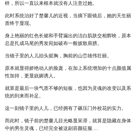
样，所以一直以来根本就没有人注意过她。
此时系统治好了楚馨儿的近视，当摘下眼镜后，她的天生丽
质终于显现。
身上艳丽的红色长裙和手臂漏出的洁白肌肤交相辉映，原本
总是扎成马尾的秀发宛如破布一般披散肩膀。
当镜子里的人儿抬头挺胸，胸前的山峦雄伟壮丽。
原本就显得娇艳动人的脸庞，在加上系统增加的十点颜值属
性加持，更显妩媚诱人。
就算是最后一块气质不够的短板，也因为灵魂的改变以及系
统的到来而补足。
这一刻镜子里的人儿，已经拥有了碾压门外校花的实力。
而此时，镜子前的楚馨儿目光略显呆滞，就算是隐藏在身体
中的男生灵魂，已经完全被这副容颜征服……