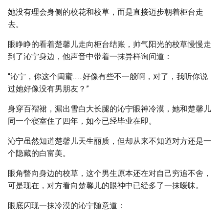
她没有理会身侧的校花和校草，而是直接迈步朝着柜台走
去。
眼睁睁的看着楚馨儿走向柜台结账，帅气阳光的校草慢慢走
到了沁宁身边，他声音中带着一抹异样询问道：
“沁宁，你这个闺蜜……好像有些不一般啊，对了，我听你说
过她好像没有男朋友？”
身穿百褶裙，漏出雪白大长腿的沁宁眼神冷漠，她和楚馨儿
同一个寝室住了四年，如今已经毕业在即。
沁宁虽然知道楚馨儿天生丽质，但却从来不知道对方还是一
个隐藏的白富美。
眼角瞥向身边的校草，这个男生原本还在对自己穷追不舍，
可是现在，对方看向楚馨儿的眼神中已经多了一抹暧昧。
眼底闪现一抹冷漠的沁宁随意道：