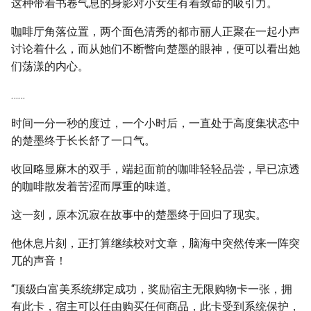
这种带着书卷气息的身影对小女生有着致命的吸引力。
咖啡厅角落位置，两个面色清秀的都市丽人正聚在一起小声
讨论着什么，而从她们不断瞥向楚墨的眼神，便可以看出她
们荡漾的内心。
……
时间一分一秒的度过，一个小时后，一直处于高度集状态中
的楚墨终于长长舒了一口气。
收回略显麻木的双手，端起面前的咖啡轻轻品尝，早已凉透
的咖啡散发着苦涩而厚重的味道。
这一刻，原本沉寂在故事中的楚墨终于回归了现实。
他休息片刻，正打算继续校对文章，脑海中突然传来一阵突
兀的声音！
“顶级白富美系统绑定成功，奖励宿主无限购物卡一张，拥
有此卡，宿主可以任由购买任何商品，此卡受到系统保护，