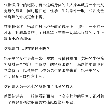
根据脑海中的记忆，自己这幅身体的主人原本就是一个无父
无母的孤儿，同时也在勤工俭学，生活条件一般，和四周金
碧辉煌的环境完全不搭。
楚墨很快将目光放在对面柜台前的镜子上，那里，一个打扮
朴素，扎着羊角辫，同时鼻梁上带着一副黑框眼镜的女生正
满眼小心的模样。
这就是自己现在的样子吗？
镜子里的女生身高一米七左右，长袖衬衣加上宽松的牛仔裤
将身材完全封印，而鼻梁上的黑框眼镜配上马尾辫更是没有
丝毫特点，以楚墨自己作为男生的眼光来看，镜子里的女
生，最多只能打六十分。
这还是因为一米七的身高加了几分的原因。
楚墨转过头，一眼便看到面前一个高高帅帅的男生，正对着
一个身穿百褶裙的白皙女孩献殷勤的场景。