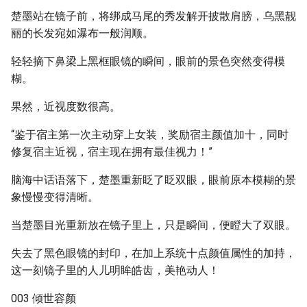
楚墨站在镜子前，将绑成马尾的秀发解开披散肩膀，乌黑靓
丽的长发宛如瀑布一般润顺。
轻轻摘下鼻梁上黑框眼镜的瞬间，眼前的景色突然变得模
糊。
果然，近视度数很高。
“鉴于宿主第一次主动穿上女装，奖励宿主颜值加十，同时
修复宿主近视，宿主现在拥有最佳视力！”
脑海中话语落下，楚墨重新眨了眨双眼，眼前原本模糊的景
象慢慢变得清晰。
当楚墨目光重新放在镜子里上，只是瞬间，便瞪大了双眼。
失去了黑色眼镜的封印，在加上系统十点颜值属性的加持，
这一刻镜子里的人儿明眸皓齿，美艳动人！
003 倾世容颜