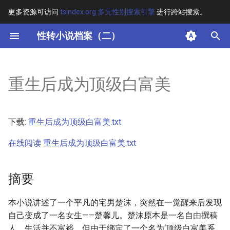
更多资源可访问
tsindex.org 多元性别搜索引擎
进行跨站搜索。
键
性转小说档案（二）
入
摘要
以
重生后成为顶级白富美
开
其他信息
始
正文
下载:
重生后成为顶级白富美.txt
搜
在线阅读 重生后成为顶级白富美.txt
索
摘要
本小说讲述了一个平凡的宅男楚沫，突然在一觉醒来后发现
自己变成了一名女生——楚馨儿。楚沫原本是一名自由撰稿
人，生活并不富裕，但由于绑定了一个名为‘顶级白富美系