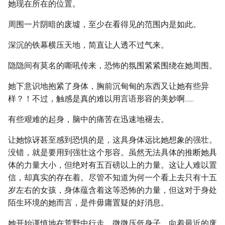
她现在所在的位置。
周围一片阴暗的废墟，至少在看得见的范围内是如此。
深沉的铁幕横压天地，简直让人透不过气来。
隐隐间有莫名的嘶吼传来，恐怖的氛围紧紧围绕在她周围。
她下意识地抱紧了身体，胸前沉甸甸的东西又让她有些异
样？！不过，触感是真的难以用言语形容的美妙啊......
有些艰难的起身，脑中的痛苦在迅速地褪去。
让她惊讶甚至感到恐惧的是，这具身体远比她想象的强壮。
没错，就是要用到强壮这个形容。虽然无法具体的推断她具
体的力量大小，但绝对有五百磅以上的力量。这让人难以置
信，却真实的存在着。尽管不知道为何一个看上去只有十五
岁左右的女孩，身体蕴含着这等恐怖的力量，但这对于身处
陌生环境的她而言，是件毋庸置疑的好消息。
她开始谨慎地在荒野中行走，微微压低身子，向着最近的废