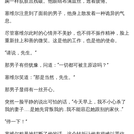
躏一样肮脏且残破。他眼睛布满血丝，透着疲倦。
塞维尔注意到了面前的男子，他身上散发着一种诡异的气
息。
尽管塞维尔此时的心情并不美妙，也不得不振作精神，脸上
重新挂上和善的微笑。这是他的工作，也是他的使命。
“请说，先生。“
那男子有些犹豫，问道：“一切都可被主原谅吗？”
塞维尔笑道：“那是当然，先生。”
那男子显得有一丝开心。
突然一脸平静的说出可怕的话，“今天早上，我不小心杀了
我的妻子……是她先背叛我的…我不能容忍她跟别的家伙…“
“停一下！”
塞维尔粗暴地打断了他的话，这个转折让他有些难以置信，