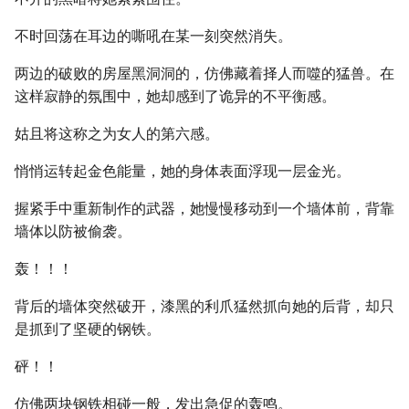
不时回荡在耳边的嘶吼在某一刻突然消失。
两边的破败的房屋黑洞洞的，仿佛藏着择人而噬的猛兽。在
这样寂静的氛围中，她却感到了诡异的不平衡感。
姑且将这称之为女人的第六感。
悄悄运转起金色能量，她的身体表面浮现一层金光。
握紧手中重新制作的武器，她慢慢移动到一个墙体前，背靠
墙体以防被偷袭。
轰！！！
背后的墙体突然破开，漆黑的利爪猛然抓向她的后背，却只
是抓到了坚硬的钢铁。
砰！！
仿佛两块钢铁相碰一般，发出急促的轰鸣。