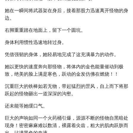
她在一瞬间将武器架在身后，接着那股力迅速离开怪物的身
边。
右脚重重踏在地面上，留下一个圆坑。
身体利用惯性迅速地转过身。
凭借强韧的身体，她轻易地完成了这充满暴力的动作。
她以更快的速度奔向那怪物，将体内的金色能量催动到极
致，绝美的脸上满是寒色，跃动的金发仿佛在燃烧！！
沉重巨大的铁棒如若无物，带起猛烈的罡风，自上而下将那
跃起的怪物砸出一道深深的沟壑。
还未能等她缓口气。
巨大的声响如同一个火药桶引爆，源源不断的怪物自黑暗处
现身！密密麻麻难以数清，裸露着尖齿，粗大的肌肉跃肤而
出，沾满黑色的血液。