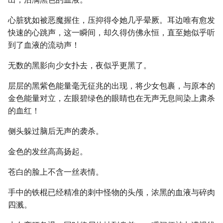
心脏犹如被恶魔握住，压抑得令她几乎晕厥。耳边唯有愈发
快速的心跳声，这一瞬间，却久得仿佛永恒，直至她似乎听
到了血液的流动声！
无数的黑影向少女扑去，夜似乎更黑了。
层层的黑紫色能量毫无征兆的出现，将少女包裹，与原本的
金色能量对立，左眼碧绿色的眼睛也在无声无息间染上肃杀
的血红！
侧头躲过脑后无声的袭杀。
金色的发丝高高扬起。
苍白的脸上不含一丝表情。
手中的铁棍已经精准的刺中怪物的头颅，浓黑的血液与碎肉
四溅。