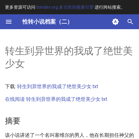
更多资源可访问
tsindex.org 多元性别搜索引擎
进行跨站搜索。
键
性转小说档案（二）
入
摘要
以
转生到异世界的我成了绝世美
开
其他信息
少女
始
正文
搜
下载:
转生到异世界的我成了绝世美少女.txt
索
在线阅读 转生到异世界的我成了绝世美少女.txt
摘要
该小说讲述了一个名叫塞维尔的男人，他在长期担任神父的