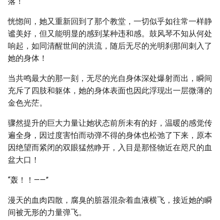
落！
恍惚间，她又重新回到了那个教堂，一切似乎如往常一样静
谧美好，但又能明显的感到某种违和感。鼓风琴不知从何处
响起，如同清醒世间的洪流，随后无尽的光明刹那间刺入了
她的身体！
当共鸣最大的那一刻，无尽的光自身体深处爆射而出，瞬间
充斥了四肢和躯体，她的身体表面也因此浮现出一层微薄的
金色光茫。
骤然提升的巨大力量让她状态前所未有的好，温暖的感觉传
遍全身，因过度害怕而动弹不得的身体也松弛了下来，原本
因绝望而紧闭的双眼猛然睁开，入目是那怪物近在咫尺的血
盆大口！
“轰！！——”
漫天的血肉四散，腐臭的脏器混杂着血液横飞，接近她的瞬
间被无形的力量弹飞。