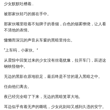
少女默默吐槽着...
被那家伙轻巧的握在手中。
那家伙嘴里咬着不知牌子的香烟，白色的烟雾缭绕，让人看
不清他的表情。
慵懒而深沉的声音从车窗的黑暗里传出。
“上车吗，小家伙。”
从震惊中回复过来的少女没有丝毫犹豫，拉开车门，跃进这
钢铁怪物中。
无边的黑影在原地驻足，最后终是不甘的退入黑暗之中。
任由他们离去。
夜已经完全暗了下来，无边的黑暗笼罩大地。
耳边似乎有着无声的嘶吼，少女此刻却又感到久违的安宁。