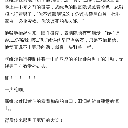
脸上再不复之前的微笑，碧绿色的眼底隐隐藏着冷色，恶狠
狠地盯着男子，”你不该跟我说这！你该去警局自首！撒罪
孽者，必收灾祸。你这该死的杀人犯！“
他猛地抬起头来，瞳孔微缩，表情隐隐有些崩溃，“你不是
说……你骗我…哼…哼…”或许他早已有答案，只是不愿相信。
他简直说不出完整的话，就像一头野兽一样。
塞维尔强行抑制住将手中的厚厚的圣经砸向男子的冲动，无
视男子向教堂外走去。
砰！！！！！！
一声枪响。
塞维尔难以置信的看着胸前的血口，汩汩的鲜血肆意的流
出。
背后传来那男子疯狂的大笑！