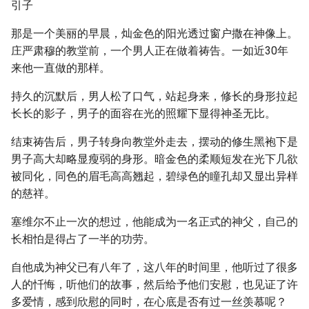
引子
那是一个美丽的早晨，灿金色的阳光透过窗户撒在神像上。
庄严肃穆的教堂前，一个男人正在做着祷告。一如近30年
来他一直做的那样。
持久的沉默后，男人松了口气，站起身来，修长的身形拉起
长长的影子，男子的面容在光的照耀下显得神圣无比。
结束祷告后，男子转身向教堂外走去，摆动的修生黑袍下是
男子高大却略显瘦弱的身形。暗金色的柔顺短发在光下几欲
被同化，同色的眉毛高高翘起，碧绿色的瞳孔却又显出异样
的慈祥。
塞维尔不止一次的想过，他能成为一名正式的神父，自己的
长相怕是得占了一半的功劳。
自他成为神父已有八年了，这八年的时间里，他听过了很多
人的忏悔，听他们的故事，然后给予他们安慰，也见证了许
多爱情，感到欣慰的同时，在心底是否有过一丝羡慕呢？