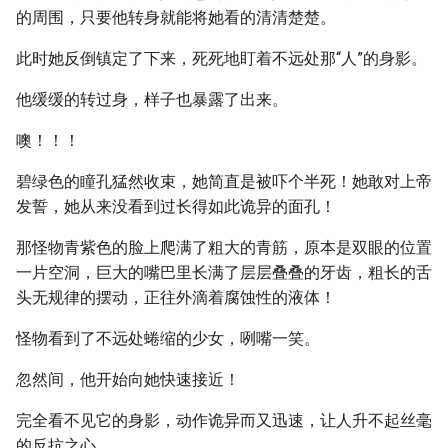
的周围，只要他转身就能将她看的清清楚楚。
此时她反倒镇定了下来，死死地盯着不远处那“人”的身影。
他缓缓的转过身，样子也暴露了出来。
噢！！！
碧绿色的瞳孔猛然收束，她简直是被吓个半死！她敢对上帝
发誓，她从来没看到过长得如此诡异的面孔！
那怪物青紫色的脸上爬满了粗大的青筋，原本是双眼的位置
一片空洞，巨大的嘴巴里长满了层层叠叠的牙齿，粗长的舌
头无规律的摆动，正往外滴着腐蚀性的液体！
怪物看到了不远处蜷缩的少女，咧嘴一笑。
忽然间，他开始向她快速接近！
完全看不见它的身影，动作诡异而又迅速，让人升不起丝毫
的反抗之心。