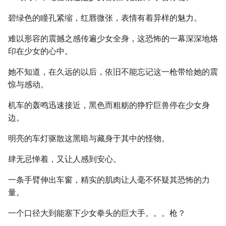
碧绿色的瞳孔紧缩，红唇微张，表情有着异样的魅力。
难以形容的震撼之感传遍少女全身，这恐怖的一幕深深地烙
印在少女的心中。
她不知道，在久远的以后，依旧不能忘记这一枪带给她的震
惊与感动。
机车的轰鸣迅速接近，黑色而粗粝的狰狞巨兽停在少女身
边。
明亮的车灯驱散这黑暗与藏身于其中的怪物。
肆无忌惮着，又让人感到安心。
一条手臂伸出车窗，精实的肌肉让人毫不怀疑其恐怖的力
量。
一个口径大到能塞下少女拳头的巨大手。。。枪？