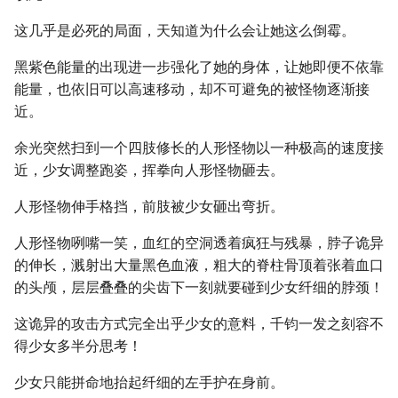
这几乎是必死的局面，天知道为什么会让她这么倒霉。
黑紫色能量的出现进一步强化了她的身体，让她即便不依靠
能量，也依旧可以高速移动，却不可避免的被怪物逐渐接
近。
余光突然扫到一个四肢修长的人形怪物以一种极高的速度接
近，少女调整跑姿，挥拳向人形怪物砸去。
人形怪物伸手格挡，前肢被少女砸出弯折。
人形怪物咧嘴一笑，血红的空洞透着疯狂与残暴，脖子诡异
的伸长，溅射出大量黑色血液，粗大的脊柱骨顶着张着血口
的头颅，层层叠叠的尖齿下一刻就要碰到少女纤细的脖颈！
这诡异的攻击方式完全出乎少女的意料，千钧一发之刻容不
得少女多半分思考！
少女只能拼命地抬起纤细的左手护在身前。