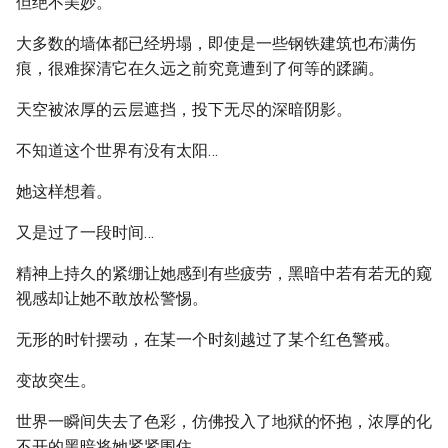
但绝不美妙。
大多数的墙体都已经坍塌，即使是一些钢铁建筑也布满伤
痕，很难探清它在久远之前究竟遭到了何等的蹂躏。
天空被浓厚的云层遮挡，投下无尽的深暗阴影。
不知道这个世界有没有太阳…
她这样想着。
又是过了一段时间…
精神上持久的紧绷让她感到有些疲劳，黑暗中若有若无的窥
视感却让她不敢放松警惕。
无形的时针摆动，在某一个时刻越过了某个红色警戒。
变故突生。
世界一瞬间失去了色彩，仿佛投入了地狱的怀抱，浓厚的化
不开的黑暗将她紧紧围住。