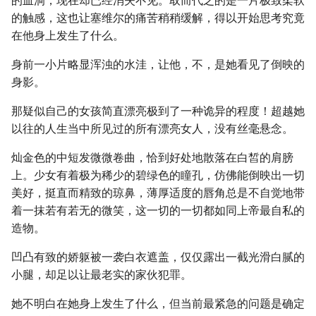
的血洞，现在却已经消失不见。取而代之的是一片极致柔软
的触感，这也让塞维尔的痛苦稍稍缓解，得以开始思考究竟
在他身上发生了什么。
身前一小片略显浑浊的水洼，让他，不，是她看见了倒映的
身影。
那疑似自己的女孩简直漂亮极到了一种诡异的程度！超越她
以往的人生当中所见过的所有漂亮女人，没有丝毫悬念。
灿金色的中短发微微卷曲，恰到好处地散落在白皙的肩膀
上。少女有着极为稀少的碧绿色的瞳孔，仿佛能倒映出一切
美好，挺直而精致的琼鼻，薄厚适度的唇角总是不自觉地带
着一抹若有若无的微笑，这一切的一切都如同上帝最自私的
造物。
凹凸有致的娇躯被一袭白衣遮盖，仅仅露出一截光滑白腻的
小腿，却足以让最老实的家伙犯罪。
她不明白在她身上发生了什么，但当前最紧急的问题是确定