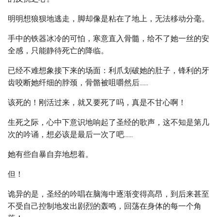
明明想狼狈地逃走，脚却像是粘在了地上，无法移动分毫。
手中的铁器冰冷的可怕，寒意直入骨髓，给不了她一丝的安
全感，只能静待死亡的降临。
已经不难想象接下来的场面：利爪划破她的肚子，锋利的牙
齿咬断她纤细的脖颈，骨骼被咀嚼然后......
该死的！刚活过来，就又要死了吗，真是不甘心啊！
生死之际，心中下意识地响起了圣经的歌声，这不知是第几
次的吟诵，想必该是最后一次了吧......
她有些自暴自弃地想着。
但！
诡异的是，圣经的吟唱在脑海中逐渐变得高昂，到后来甚至
不受自己控制地发出剧烈的轰鸣，回荡在身体的每一个角