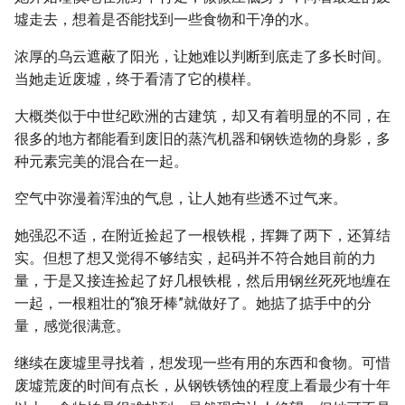
墟走去，想着是否能找到一些食物和干净的水。
浓厚的乌云遮蔽了阳光，让她难以判断到底走了多长时间。
当她走近废墟，终于看清了它的模样。
大概类似于中世纪欧洲的古建筑，却又有着明显的不同，在
很多的地方都能看到废旧的蒸汽机器和钢铁造物的身影，多
种元素完美的混合在一起。
空气中弥漫着浑浊的气息，让人她有些透不过气来。
她强忍不适，在附近捡起了一根铁棍，挥舞了两下，还算结
实。但想了想又觉得不够结实，起码并不符合她目前的力
量，于是又接连捡起了好几根铁棍，然后用钢丝死死地缠在
一起，一根粗壮的“狼牙棒”就做好了。她掂了掂手中的分
量，感觉很满意。
继续在废墟里寻找着，想发现一些有用的东西和食物。可惜
废墟荒废的时间有点长，从钢铁锈蚀的程度上看最少有十年