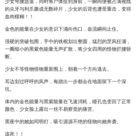
少女弯腰急退，同时将尸体扯到身前，一瞬间便被占满视线
的尖牙与利爪撕成无数碎片，少女的后背也遭受重击，变得
血肉模糊！！
金色的能量在少女的意识下涌向伤口，血流瞬间止住。
强硬的突破包围，手中的铁棍划出整圆，猛烈的罡风狂涌，
一圈细小的黑紫色能量无声扩散，将少女四周的怪物拦腰斩
断。
少女不等怪物怪物重新围上，朝着一个方向逃去。
耳边划过呼呼的风声，每踏出一步都会在地面留下一个深
坑。
体内的金色能量与黑紫能量在飞速消耗，瞳孔也变回了正常
颜色，少女脸上露出一丝不易察觉的痛苦。
黑夜中的她如同明灯，吸引源源不绝的怪物向她奔袭。
该死！！