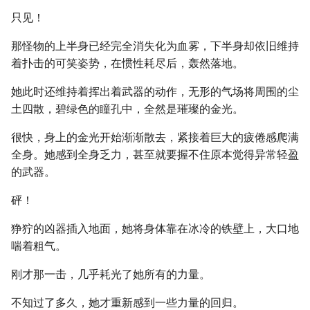
只见！
那怪物的上半身已经完全消失化为血雾，下半身却依旧维持
着扑击的可笑姿势，在惯性耗尽后，轰然落地。
她此时还维持着挥出着武器的动作，无形的气场将周围的尘
土四散，碧绿色的瞳孔中，全然是璀璨的金光。
很快，身上的金光开始渐渐散去，紧接着巨大的疲倦感爬满
全身。她感到全身乏力，甚至就要握不住原本觉得异常轻盈
的武器。
砰！
狰狞的凶器插入地面，她将身体靠在冰冷的铁壁上，大口地
喘着粗气。
刚才那一击，几乎耗光了她所有的力量。
不知过了多久，她才重新感到一些力量的回归。