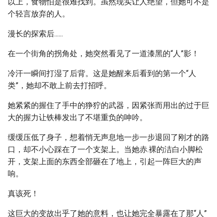
以上，食物怕是很难找到。虽然现实让人绝望，但她可不是
个轻言放弃的人。
漫长的探索后......
在一个街角的拐角处，她突然看见了一道漆黑的“人”影！
冷汗一瞬间打湿了后背。这是她醒来后看到的第一个“人
类”，她却不敢上前去打招呼。
她紧紧的握住了手中的狰狞的武器，因紧张而用出的过于巨
大的握力让铁棒发出了不堪重负的呻吟。
缓缓压低了身子，想着悄无声息地一步一步退回了刚才的路
口，却不小心踩在了一个支架上。当她赤.裸的洁白小脚松
开，支架上面的东西全部砸在了地上，引起一阵巨大的声
响。
真该死！
这巨大的变故出乎了她的意料，也让她完全暴露在了那“人”