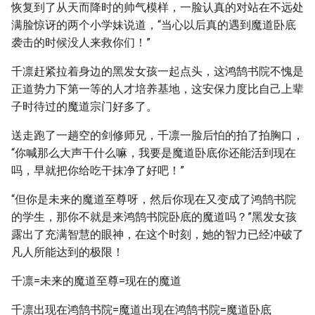
恢复到了从天而降时的帅气模样，一脸认真的对站在不远处
满脸惊讶的两个小学妹说道，“当心以后真的遇到魔道卧底
袭击的时候没人来救你们！”
千凛赶紧拉着身边的黑发女孩一起点头，这鸿鹄书院不愧是
正道势力下第一等的人才培养基地，这安保力度比自己上辈
子时待过的魔道宗门好多了。
送走跑了一趟空的剑修师兄，千凛一脸后怕的拍了拍胸口，
“你喊那么大声干什么嘛，我要是魔道卧底你还能活到现在
吗，早就把你给吃干抹净了好吧！”
“但你是未来的魔道至尊呀，然后你现在又变成了鸿鹄书院
的学生，那你不就是来鸿鹄书院卧底的魔道吗？”黑发女孩
露出了充满智慧的眼神，在这个时刻，她的智力已经冲破了
凡人所能达到的极限！
千凛=未来的魔道至尊=现在的魔道
千凛出现在鸿鹄书院=魔道出现在鸿鹄书院=魔道卧底