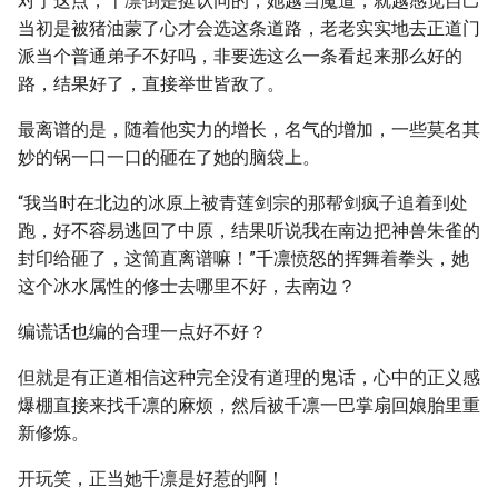
对于这点，千凛倒是挺认同的，她越当魔道，就越感觉自己
当初是被猪油蒙了心才会选这条道路，老老实实地去正道门
派当个普通弟子不好吗，非要选这么一条看起来那么好的
路，结果好了，直接举世皆敌了。
最离谱的是，随着他实力的增长，名气的增加，一些莫名其
妙的锅一口一口的砸在了她的脑袋上。
“我当时在北边的冰原上被青莲剑宗的那帮剑疯子追着到处
跑，好不容易逃回了中原，结果听说我在南边把神兽朱雀的
封印给砸了，这简直离谱嘛！”千凛愤怒的挥舞着拳头，她
这个冰水属性的修士去哪里不好，去南边？
编谎话也编的合理一点好不好？
但就是有正道相信这种完全没有道理的鬼话，心中的正义感
爆棚直接来找千凛的麻烦，然后被千凛一巴掌扇回娘胎里重
新修炼。
开玩笑，正当她千凛是好惹的啊！