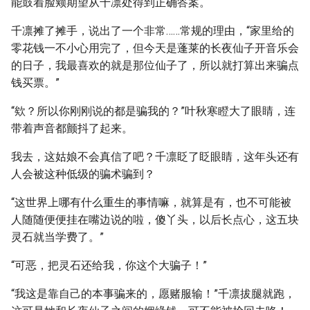
能鼓着脸颊期望从千凛处得到正确答案。
千凛摊了摊手，说出了一个非常……常规的理由，“家里给的
零花钱一不小心用完了，但今天是蓬莱的长夜仙子开音乐会
的日子，我最喜欢的就是那位仙子了，所以就打算出来骗点
钱买票。”
“欸？所以你刚刚说的都是骗我的？”叶秋寒瞪大了眼睛，连
带着声音都颤抖了起来。
我去，这姑娘不会真信了吧？千凛眨了眨眼睛，这年头还有
人会被这种低级的骗术骗到？
“这世界上哪有什么重生的事情嘛，就算是有，也不可能被
人随随便便挂在嘴边说的啦，傻丫头，以后长点心，这五块
灵石就当学费了。”
“可恶，把灵石还给我，你这个大骗子！”
“我这是靠自己的本事骗来的，愿赌服输！”千凛拔腿就跑，