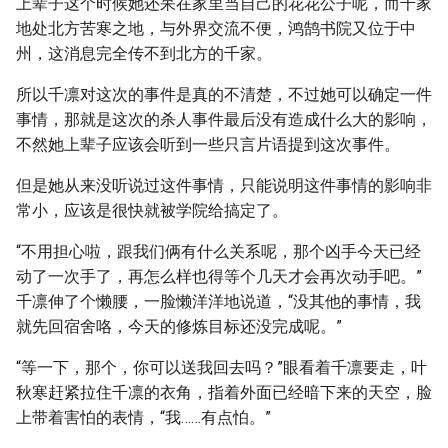
上辈子这个时候她还呆在家里当自己的花花公子呢，而千家
地处北方苦寒之地，与外界交流不便，鸿鹄书院又位于中
州，这消息完全传不到北方的千家。
所以千凛对这次的事件是真的不清楚，不过她可以确定一件
事情，那就是这次的杀人事件最后没有造成什么大的影响，
不然她上辈子应该会听到一些只言片语提到这次事件。
但是她从来没听说过这件事情，只能说明这件事情的影响非
常小，应该是很快就被学院给搞定了。
“不用担心啦，跟我们俩有什么关系呢，那个凶手今天已经
动了一次手了，再怎么样也得等个几天才会再次动手吧。”
千凛伸了个懒腰，一脸懒洋洋地说道，“没其他的事情，我
就先回宿舍咯，今天的修炼目标还没完成呢。”
“等一下，那个，你可以送我回去吗？”眼看着千凛要走，叶
秋寒赶紧拉住千凛的衣角，指着外面已经暗下来的天空，脸
上带着害怕的表情，“我……有点怕。”