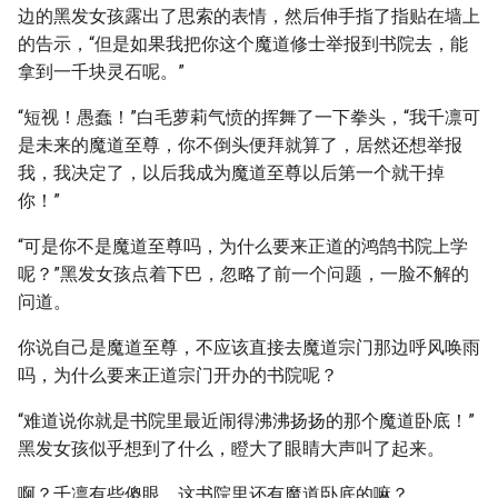
边的黑发女孩露出了思索的表情，然后伸手指了指贴在墙上
的告示，“但是如果我把你这个魔道修士举报到书院去，能
拿到一千块灵石呢。”
“短视！愚蠢！”白毛萝莉气愤的挥舞了一下拳头，“我千凛可
是未来的魔道至尊，你不倒头便拜就算了，居然还想举报
我，我决定了，以后我成为魔道至尊以后第一个就干掉
你！”
“可是你不是魔道至尊吗，为什么要来正道的鸿鹄书院上学
呢？”黑发女孩点着下巴，忽略了前一个问题，一脸不解的
问道。
你说自己是魔道至尊，不应该直接去魔道宗门那边呼风唤雨
吗，为什么要来正道宗门开办的书院呢？
“难道说你就是书院里最近闹得沸沸扬扬的那个魔道卧底！”
黑发女孩似乎想到了什么，瞪大了眼睛大声叫了起来。
啊？千凛有些傻眼，这书院里还有魔道卧底的嘛？