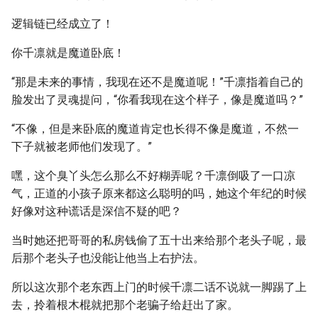
逻辑链已经成立了！
你千凛就是魔道卧底！
“那是未来的事情，我现在还不是魔道呢！”千凛指着自己的
脸发出了灵魂提问，“你看我现在这个样子，像是魔道吗？”
“不像，但是来卧底的魔道肯定也长得不像是魔道，不然一
下子就被老师他们发现了。”
嘿，这个臭丫头怎么那么不好糊弄呢？千凛倒吸了一口凉
气，正道的小孩子原来都这么聪明的吗，她这个年纪的时候
好像对这种谎话是深信不疑的吧？
当时她还把哥哥的私房钱偷了五十出来给那个老头子呢，最
后那个老头子也没能让他当上右护法。
所以这次那个老东西上门的时候千凛二话不说就一脚踢了上
去，拎着根木棍就把那个老骗子给赶出了家。