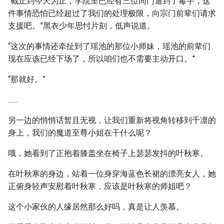
“截止到今天为止，学院里已经有三位同门遭到了毒手，这
件事情恐怕已经超过了我们的处理极限，向宗门前辈们请求
支援吧。”黑衣少年思忖片刻，低声说道。
“这次的事情还牵扯到了瑶池的那位小师妹，瑶池的前辈们
现在应该已经下场了，所以咱们也不需要主动开口。”
“那就好。”
……
另一边的悄悄话暂且无视，让我们重新将视角转移到千凛的
身上，我们的魔道至尊小姐在干什么呢？
哦，她看到了正抱着膝盖坐在椅子上瑟瑟发抖的叶秋寒。
在叶秋寒的身边，站着一位身穿海蓝色长裙的漂亮女人，她
正俯身轻声安慰着叶秋寒，应该是叶秋寒的师姐吧？
这个小家伙的人缘居然那么好吗，真是让人羡慕。