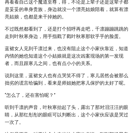
再看看自己这个魔道至尊，得，不论是上辈子还是这辈子都
是妥妥的单身贵族，身边就没一个漂亮姑娘陪着，就算有漂
亮姑娘，也都是来干掉她的。
不过既然都看到了，还是打个招呼再走吧，千凛蹦蹦跳跳的
走到叶秋寒身边，用手指戳了戳叶秋寒那软乎乎的脸蛋。
蓝裙女人见到千凛过来，也没有阻止这个小家伙靠近，知道
内情的她也知道这个小姑娘就是这次凶案现场的第一发现
者，而且跟寒儿之间，也有点小小的关系。
说到这里，蓝裙女人也有点哭笑不得了，寒儿居然会被那么
拙劣的谎言给骗到，看来是师姐她把寒儿保护的太好了呢。
“怎么了，还在害怕呢？”
听到千凛的声音，叶秋寒抬起了头，露出了那对泪汪汪的眼
睛，从那红彤彤的眼眶可以判断出，这个小家伙应该是哭过
一次了。