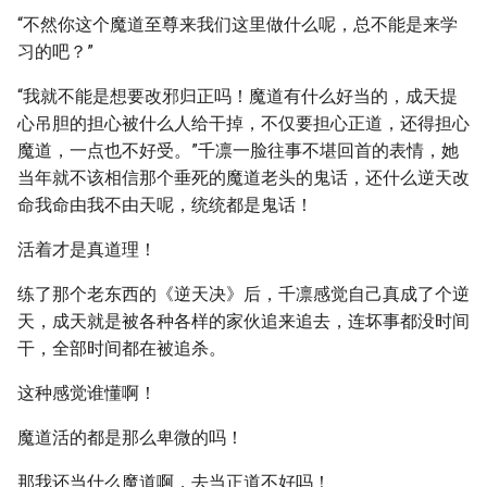
“不然你这个魔道至尊来我们这里做什么呢，总不能是来学
习的吧？”
“我就不能是想要改邪归正吗！魔道有什么好当的，成天提
心吊胆的担心被什么人给干掉，不仅要担心正道，还得担心
魔道，一点也不好受。”千凛一脸往事不堪回首的表情，她
当年就不该相信那个垂死的魔道老头的鬼话，还什么逆天改
命我命由我不由天呢，统统都是鬼话！
活着才是真道理！
练了那个老东西的《逆天决》后，千凛感觉自己真成了个逆
天，成天就是被各种各样的家伙追来追去，连坏事都没时间
干，全部时间都在被追杀。
这种感觉谁懂啊！
魔道活的都是那么卑微的吗！
那我还当什么魔道啊，去当正道不好吗！