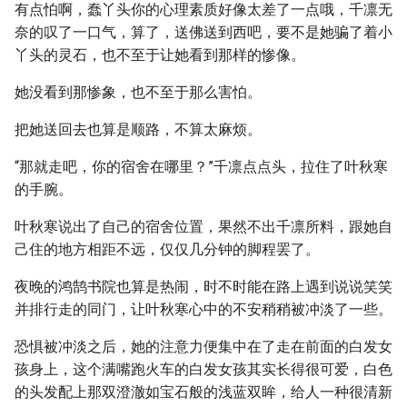
有点怕啊，蠢丫头你的心理素质好像太差了一点哦，千凛无
奈的叹了一口气，算了，送佛送到西吧，要不是她骗了着小
丫头的灵石，也不至于让她看到那样的惨像。
她没看到那惨象，也不至于那么害怕。
把她送回去也算是顺路，不算太麻烦。
“那就走吧，你的宿舍在哪里？”千凛点点头，拉住了叶秋寒
的手腕。
叶秋寒说出了自己的宿舍位置，果然不出千凛所料，跟她自
己住的地方相距不远，仅仅几分钟的脚程罢了。
夜晚的鸿鹄书院也算是热闹，时不时能在路上遇到说说笑笑
并排行走的同门，让叶秋寒心中的不安稍稍被冲淡了一些。
恐惧被冲淡之后，她的注意力便集中在了走在前面的白发女
孩身上，这个满嘴跑火车的白发女孩其实长得很可爱，白色
的头发配上那双澄澈如宝石般的浅蓝双眸，给人一种很清新