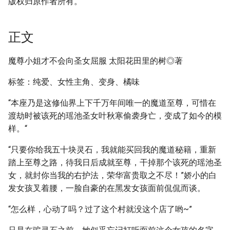
版权归原作者所有。
正文
魔尊小姐才不会向圣女屈服 太阳花田里的树◎著
标签：纯爱、女性主角、变身、橘味
“本座乃是这修仙界上下千万年间唯一的魔道至尊，可惜在
渡劫时被该死的瑶池圣女叶秋寒偷袭身亡，变成了如今的模
样。“
“只要你给我五十块灵石，我就能买回我的魔道秘籍，重新
踏上至尊之路，待我日后成就至尊，干掉那个该死的瑶池圣
女，就封你当我的右护法，荣华富贵取之不尽！”娇小的白
发女孩叉着腰，一脸自豪的在黑发女孩面前侃侃而谈。
“怎么样，心动了吗？过了这个村就没这个店了哟~”