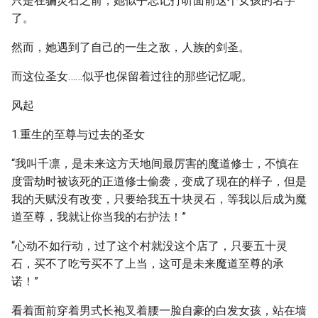
只是在骗灵石之前，她似乎忘记打听面前这个女孩的名字
了。
然而，她遇到了自己的一生之敌，人族的剑圣。
而这位圣女……似乎也保留着过往的那些记忆呢。
风起
1.重生的至尊与过去的圣女
“我叫千凛，是未来这方天地间最厉害的魔道修士，不慎在
度雷劫时被该死的正道修士偷袭，变成了现在的样子，但是
我的天赋没有改变，只要给我五十块灵石，等我以后成为魔
道至尊，我就让你当我的右护法！”
“心动不如行动，过了这个村就没这个店了，只要五十灵
石，买不了吃亏买不了上当，这可是未来魔道至尊的承
诺！”
看着面前穿着男式长袍叉着腰一脸自豪的白发女孩，站在墙