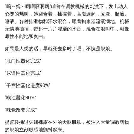
“呜～姆～啊啊啊啊啊”雌兽在调教机械的刺激下，发出动人
心魄的魅叫，她迎合着，抽搐着，高潮迭起，爱液、肠液、
唾液、各种排泄物和汗水混合，顺着拘束器流淌满地。机械
无情地抽插，带起一片片淫靡的水音，混合在浪叫中，就像
雌性本能地和奏曲。
如果是人类的话，早就死去多时了吧，不愧是舰娘。
“肛门性器化完成”
“尿道性器化完成”
“子宫性器化进度90%”
“喉性器化80%”
“味觉改变完成”
提督轻拂过矢矧裸露在外的大腿肌肤，被注入大量调教药物
的舰娘立刻敏感地颤抖起来。