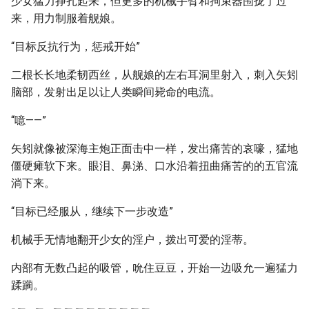
少女猛力挣扎起来，但更多的机械手臂和拘束器围拢了过
来，用力制服着舰娘。
“目标反抗行为，惩戒开始”
二根长长地柔韧西丝，从舰娘的左右耳洞里射入，刺入矢矧
脑部，发射出足以让人类瞬间毙命的电流。
“噫——”
矢矧就像被深海主炮正面击中一样，发出痛苦的哀嚎，猛地
僵硬瘫软下来。眼泪、鼻涕、口水沿着扭曲痛苦的的五官流
淌下来。
“目标已经服从，继续下一步改造”
机械手无情地翻开少女的淫户，拨出可爱的淫蒂。
内部有无数凸起的吸管，吮住豆豆，开始一边吸允一遍猛力
蹂躏。