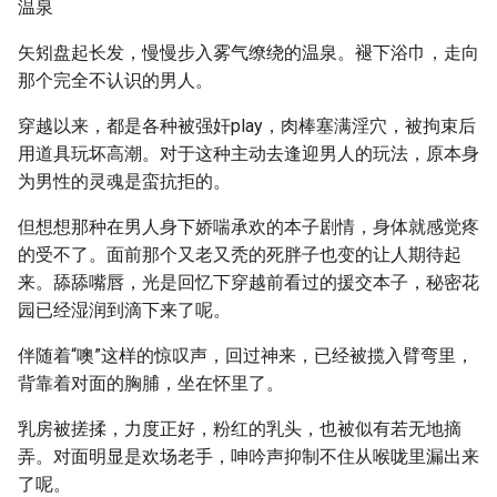
温泉
矢矧盘起长发，慢慢步入雾气缭绕的温泉。褪下浴巾，走向
那个完全不认识的男人。
穿越以来，都是各种被强奸play，肉棒塞满淫穴，被拘束后
用道具玩坏高潮。对于这种主动去逢迎男人的玩法，原本身
为男性的灵魂是蛮抗拒的。
但想想那种在男人身下娇喘承欢的本子剧情，身体就感觉疼
的受不了。面前那个又老又秃的死胖子也变的让人期待起
来。舔舔嘴唇，光是回忆下穿越前看过的援交本子，秘密花
园已经湿润到滴下来了呢。
伴随着“噢”这样的惊叹声，回过神来，已经被揽入臂弯里，
背靠着对面的胸脯，坐在怀里了。
乳房被搓揉，力度正好，粉红的乳头，也被似有若无地摘
弄。对面明显是欢场老手，呻吟声抑制不住从喉咙里漏出来
了呢。