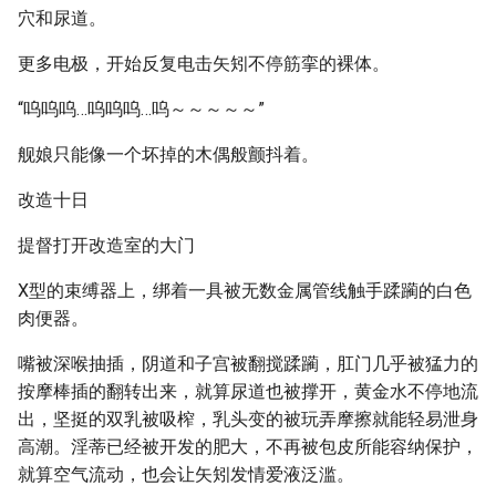
穴和尿道。
更多电极，开始反复电击矢矧不停筋挛的裸体。
“呜呜呜…呜呜呜…呜～～～～～”
舰娘只能像一个坏掉的木偶般颤抖着。
改造十日
提督打开改造室的大门
X型的束缚器上，绑着一具被无数金属管线触手蹂躏的白色
肉便器。
嘴被深喉抽插，阴道和子宫被翻搅蹂躏，肛门几乎被猛力的
按摩棒插的翻转出来，就算尿道也被撑开，黄金水不停地流
出，坚挺的双乳被吸榨，乳头变的被玩弄摩擦就能轻易泄身
高潮。淫蒂已经被开发的肥大，不再被包皮所能容纳保护，
就算空气流动，也会让矢矧发情爱液泛滥。