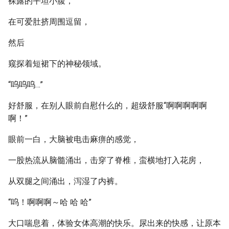
裸露的平坦小腹，
在可爱肚挤周围逗留，
然后
窥探着短裙下的神秘领域。
“呜呜呜…”
好舒服，在别人眼前自慰什么的，超级舒服“啊啊啊啊啊
啊！”
眼前一白，大脑被电击麻痹的感觉，
一股热流从脑髓涌出，击穿了脊椎，蛮横地打入花房，
从双腿之间涌出，泻湿了内裤。
“呜！啊啊啊～哈 哈 哈”
大口喘息着，体验女体高潮的快乐。尿出来的快感，让原本