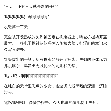
“三天，还有三天就是新的开始”
“呜呜呜呜呜…姆啊啊啊啊”
改造第十三天
完全被开发熟成的矢矧被固定在拘束器上，嘴被机械撬开至
最大。一根电子探针从软腭刺入舰娘大脑，把淫乱的意识永
久写入进去。
针头拔出的一刻，所有拘束器放开了捆绑。矢矧的身体猛力
弹跳筋挛，爆发出无以伦比的高潮和失禁。
“咕～呜～啊啊啊啊啊啊啊啊啊”
在纯白的天堂里飞翔的少女，迅速沉入最黑暗的深渊，沉睡
过去。
“慰安舰矢矧，像提督报告。今天也请尽情地使用矢矧。