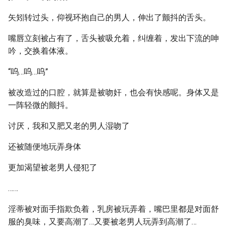
矢矧转过头，仰视环抱自己的男人，伸出了颤抖的舌头。
嘴唇立刻被占有了，舌头被吸允着，纠缠着，发出下流的呻
吟，交换着体液。
“呜…呜…呜”
被改造过的口腔，就算是被吻奸，也会有快感呢。身体又是
一阵轻微的颤抖。
讨厌，我和又肥又老的男人湿吻了
还被随便地玩弄身体
更加渴望被老男人侵犯了
……
淫蒂被对面手指欺负着，乳房被玩弄着，嘴巴里都是对面舒
服的臭味，又要高潮了…又要被老男人玩弄到高潮了…