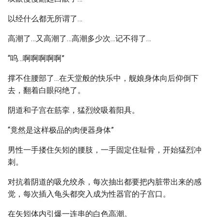
以经什么都无所谓了…
高潮了…又高潮了…高潮多少次…记不得了…
“呜…啊啊啊啊啊”
撑不住腰部了…在天堂般的快乐中，舰娘身体向后仰倒下
去，翻着白眼闷绝了。
阴道和子宫在筋挛，猛烈绞吸着阳具。
“竟然是这样极品的肉便器身体”
男性一手搂住矢矧的腰肢，一手固定住耻骨，开始猛烈冲
刺。
对抗着阴道的吸允绞杀，每次抽出都要把内脏带出来的感
觉，每次插入龟头都突入成为性器官的子宫口。
在矢矧体内引爆一连串的白色高潮。