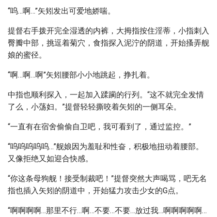
“呜…啊…”矢矧发出可爱地娇喘。
提督右手拨开完全湿透的内裤，大拇指按住淫蒂，小指刺入
臀瓣中部，挑逗着菊穴，食指探入泥泞的阴道，开始搔弄舰
娘的蜜径。
“啊…啊…啊”矢矧腰部小小地跳起，挣扎着。
中指也顺利探入，一起加入蹂躏的行列。“这不就完全发情
了么，小荡妇。”提督轻轻撕咬着矢矧的一侧耳朵。
“一直有在宿舍偷偷自卫吧，我可看到了，通过监控。”
“呜呜呜呜呜…”舰娘因为羞耻和性奋，积极地扭动着腰部。
又像拒绝又如迎合快感。
“你这条母狗舰！接受制裁吧！”提督突然大声喝骂，吧无名
指也插入矢矧的阴道中，开始猛力攻击少女的G点。
“啊啊啊啊…那里不行…啊…不要…不要…放过我…啊啊啊啊啊…