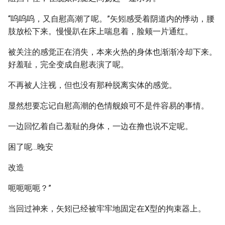
“呜呜呜，又自慰高潮了呢。”矢矧感受着阴道内的悸动，腰
肢放松下来。慢慢趴在床上喘息着，脸颊一片通红。
被关注的感觉正在消失，本来火热的身体也渐渐冷却下来。
好羞耻，完全变成自慰表演了呢。
不再被人注视，但也没有那种脱离实体的感觉。
显然想要忘记自慰高潮的色情舰娘可不是件容易的事情。
一边回忆着自己羞耻的身体，一边在撸也说不定呢。
困了呢…晚安
改造
呃呃呃呃？”
当回过神来，矢矧已经被牢牢地固定在X型的拘束器上。