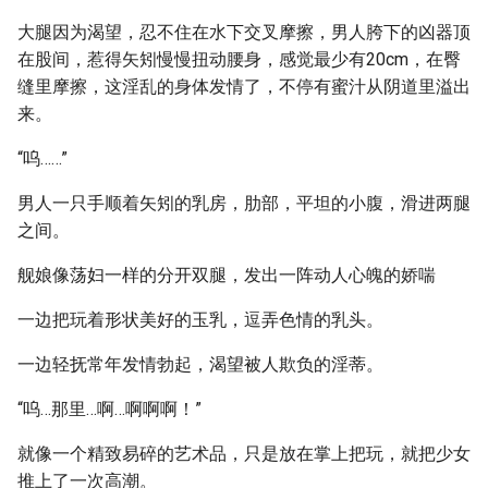
大腿因为渴望，忍不住在水下交叉摩擦，男人胯下的凶器顶
在股间，惹得矢矧慢慢扭动腰身，感觉最少有20cm，在臀
缝里摩擦，这淫乱的身体发情了，不停有蜜汁从阴道里溢出
来。
“呜……”
男人一只手顺着矢矧的乳房，肋部，平坦的小腹，滑进两腿
之间。
舰娘像荡妇一样的分开双腿，发出一阵动人心魄的娇喘
一边把玩着形状美好的玉乳，逗弄色情的乳头。
一边轻抚常年发情勃起，渴望被人欺负的淫蒂。
“呜…那里…啊…啊啊啊！”
就像一个精致易碎的艺术品，只是放在掌上把玩，就把少女
推上了一次高潮。