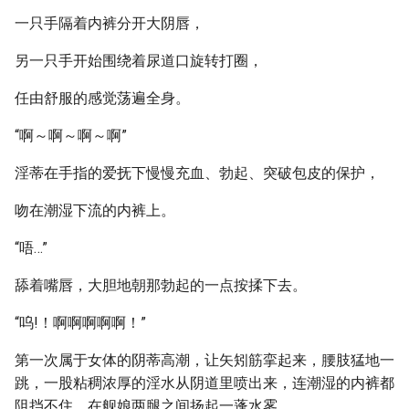
一只手隔着内裤分开大阴唇，
另一只手开始围绕着尿道口旋转打圈，
任由舒服的感觉荡遍全身。
“啊～啊～啊～啊”
淫蒂在手指的爱抚下慢慢充血、勃起、突破包皮的保护，
吻在潮湿下流的内裤上。
“唔…”
舔着嘴唇，大胆地朝那勃起的一点按揉下去。
“呜!！啊啊啊啊啊！”
第一次属于女体的阴蒂高潮，让矢矧筋挛起来，腰肢猛地一
跳，一股粘稠浓厚的淫水从阴道里喷出来，连潮湿的内裤都
阻挡不住，在舰娘两腿之间扬起一蓬水雾。