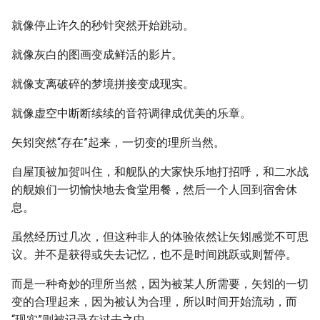
就像停止许久的秒针突然开始跳动。
就像灰白的图画变成鲜活的影片。
就像支离破碎的梦境拼接变成现实。
就像虚空中断断续续的音符调律成优美的乐章。
矢矧突然“存在”起来，一切变的理所当然。
自屋顶被加贺叫住，和舰队的大家快乐地打招呼，和二水战
的舰娘们一切愉快地去食堂用餐，然后一个人回到宿舍休
息。
虽然经历过几次，但这种非人的体验依然让矢矧感觉不可思
议。并不是获得或失去记忆，也不是时间跳跃或则暂停。
而是一种奇妙的理所当然，因为被某人所需要，矢矧的一切
变的合理起来，因为被认为合理，所以时间开始流动，而
“现实”则被记录在过去之中。