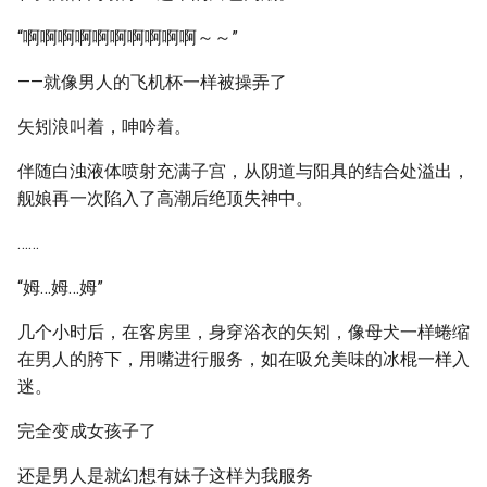
“啊啊啊啊啊啊啊啊啊啊～～”
——就像男人的飞机杯一样被操弄了
矢矧浪叫着，呻吟着。
伴随白浊液体喷射充满子宫，从阴道与阳具的结合处溢出，
舰娘再一次陷入了高潮后绝顶失神中。
……
“姆…姆…姆”
几个小时后，在客房里，身穿浴衣的矢矧，像母犬一样蜷缩
在男人的胯下，用嘴进行服务，如在吸允美味的冰棍一样入
迷。
完全变成女孩子了
还是男人是就幻想有妹子这样为我服务