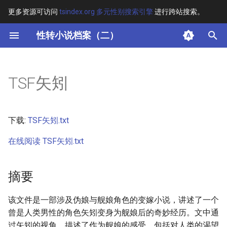
更多资源可访问
tsindex.org 多元性别搜索引擎
进行跨站搜索。
键
性转小说档案（二）
入
摘要
以
TSF矢矧
开
其他信息 [Processed Page
Metadata]
始
下载:
TSF矢矧.txt
搜
正文
在线阅读 TSF矢矧.txt
索
摘要
该文件是一部涉及伪娘与舰娘角色的变嫁小说，讲述了一个
曾是人类男性的角色矢矧变身为舰娘后的奇妙经历。文中通
过矢矧的视角，描述了作为舰娘的感受，包括对人类的渴望