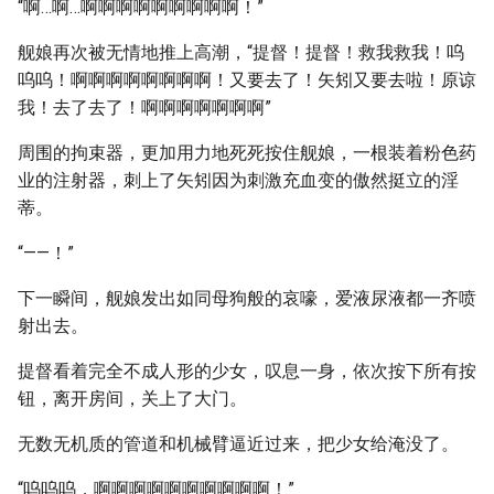
“啊…啊…啊啊啊啊啊啊啊啊啊！”
舰娘再次被无情地推上高潮，“提督！提督！救我救我！呜
呜呜！啊啊啊啊啊啊啊啊！又要去了！矢矧又要去啦！原谅
我！去了去了！啊啊啊啊啊啊啊”
周围的拘束器，更加用力地死死按住舰娘，一根装着粉色药
业的注射器，刺上了矢矧因为刺激充血变的傲然挺立的淫
蒂。
“——！”
下一瞬间，舰娘发出如同母狗般的哀嚎，爱液尿液都一齐喷
射出去。
提督看着完全不成人形的少女，叹息一身，依次按下所有按
钮，离开房间，关上了大门。
无数无机质的管道和机械臂逼近过来，把少女给淹没了。
“呜呜呜，啊啊啊啊啊啊啊啊啊啊！”