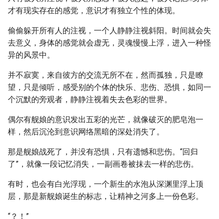
才有现实存在的感觉，意识才有独立个性的体现。
偷偷躲开所有人的注视，一个人静静注视斜阳。时间就会失
去意义，身体的感觉就会虚无，灵魂慢慢上浮，进入一种怪
异的风景中。
并不寂寞，来自彼方的交流无所不在，然而孤独，只是瞭
望，只是倾听，感受别的个体的快乐、悲伤、恐惧，如同一
个沉默的旁观者，静静注视着失去色彩的世界。
偶尔有舰娘的意识发出五彩的光芒，就像破灭的肥皂泡一
样，然后沉沦到意识网络黑暗的深处消失了。
那是舰娘战死了，并没有恐惧，只有遗憾和悲伤。“回归
了”，就像一段记忆消失，一副画卷被抹去一样的悲伤。
有时，也会有白光浮现，一个新生的水泡从深渊里浮上顶
层，那是新舰娘诞生的标志，让精神之河多上一份色彩。
“？！”