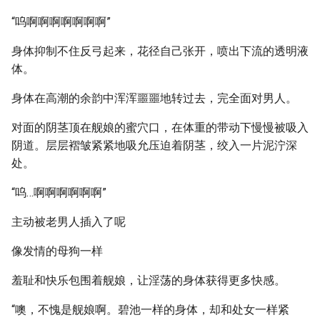
“呜啊啊啊啊啊啊啊”
身体抑制不住反弓起来，花径自己张开，喷出下流的透明液
体。
身体在高潮的余韵中浑浑噩噩地转过去，完全面对男人。
对面的阴茎顶在舰娘的蜜穴口，在体重的带动下慢慢被吸入
阴道。层层褶皱紧紧地吸允压迫着阴茎，绞入一片泥泞深
处。
“呜…啊啊啊啊啊啊”
主动被老男人插入了呢
像发情的母狗一样
羞耻和快乐包围着舰娘，让淫荡的身体获得更多快感。
“噢，不愧是舰娘啊。碧池一样的身体，却和处女一样紧