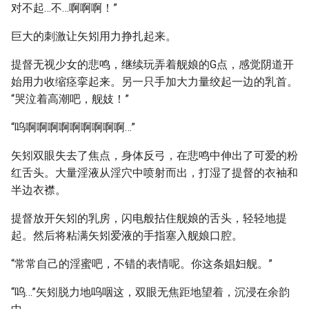
对不起…不…啊啊啊！”
巨大的刺激让矢矧用力挣扎起来。
提督无视少女的悲鸣，继续玩弄着舰娘的G点，感觉阴道开
始用力收缩痉挛起来。另一只手加大力量绞起一边的乳首。
“哭泣着高潮吧，舰妓！”
“呜啊啊啊啊啊啊啊啊啊…”
矢矧双眼失去了焦点，身体反弓，在悲鸣中伸出了可爱的粉
红舌头。大量淫液从淫穴中喷射而出，打湿了提督的衣袖和
半边衣襟。
提督放开矢矧的乳房，闪电般拈住舰娘的舌头，轻轻地提
起。然后将粘满矢矧爱液的手指塞入舰娘口腔。
“常常自己的淫蜜吧，不错的表情呢。你这条娼妇舰。”
“呜…”矢矧脱力地呜咽这，双眼无焦距地望着，沉浸在余韵