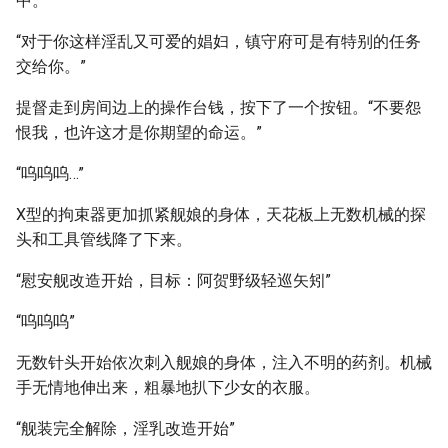
中。
“对于你这样淫乱又可爱的娼妇，镇守府可是有特别的任务
交给你。”
提督走到房间边上的操作台钱，按下了一个按钮。“不要怨
恨我，也许这才是你期望的命运。”
“呜呜呜…”
X型的拘束器更加抓紧舰娘的身体，天花板上无数机械的探
头和工具管线降了下来。
“慰安舰改造开始，目标：阿贺野级轻巡矢矧”
“呜呜呜”
无数针头开始依次刺入舰娘的身体，注入不明的药剂。机械
手无情地伸出来，粗暴地扒下少女的衣服。
“舰装完全解除，淫乳改造开始”