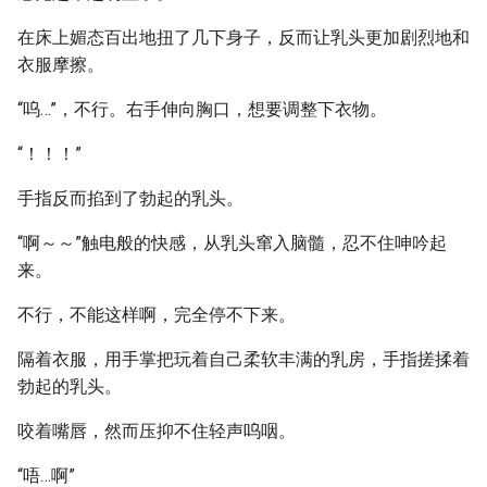
在床上媚态百出地扭了几下身子，反而让乳头更加剧烈地和
衣服摩擦。
“呜…”，不行。右手伸向胸口，想要调整下衣物。
“！！！”
手指反而掐到了勃起的乳头。
“啊～～”触电般的快感，从乳头窜入脑髓，忍不住呻吟起
来。
不行，不能这样啊，完全停不下来。
隔着衣服，用手掌把玩着自己柔软丰满的乳房，手指搓揉着
勃起的乳头。
咬着嘴唇，然而压抑不住轻声呜咽。
“唔…啊”