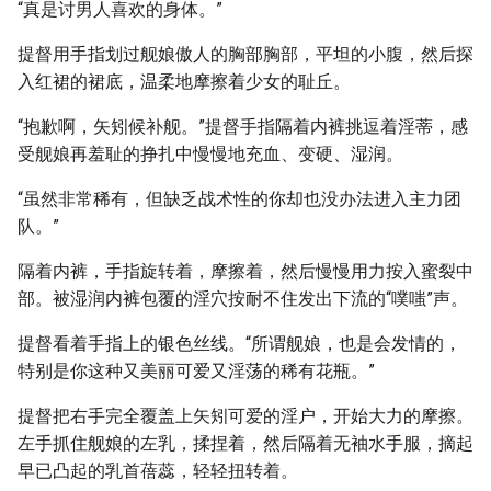
“真是讨男人喜欢的身体。”
提督用手指划过舰娘傲人的胸部胸部，平坦的小腹，然后探
入红裙的裙底，温柔地摩擦着少女的耻丘。
“抱歉啊，矢矧候补舰。”提督手指隔着内裤挑逗着淫蒂，感
受舰娘再羞耻的挣扎中慢慢地充血、变硬、湿润。
“虽然非常稀有，但缺乏战术性的你却也没办法进入主力团
队。”
隔着内裤，手指旋转着，摩擦着，然后慢慢用力按入蜜裂中
部。被湿润内裤包覆的淫穴按耐不住发出下流的“噗嗤”声。
提督看着手指上的银色丝线。“所谓舰娘，也是会发情的，
特别是你这种又美丽可爱又淫荡的稀有花瓶。”
提督把右手完全覆盖上矢矧可爱的淫户，开始大力的摩擦。
左手抓住舰娘的左乳，揉捏着，然后隔着无袖水手服，摘起
早已凸起的乳首蓓蕊，轻轻扭转着。