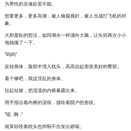
为男性的灵魂欲罢不能。
想要更多，更多高潮，被人偷窥视奸，被人当成打飞机的对
象。
大胆羞耻的想法，如同潮水一样涌向大脑，让矢矧再次小小
地抽搐了一下。
“呜呜“
反转身体，脸部半埋入枕头，高高抬起形状美好的臀部。
看个够吧，我这淫乱的身体。
拉起短裙，把湿濡的内裤暴露出来。
用手指沿着内裤的湿痕，描绘着阴户的形状。
“唔…啊…”
就算轻咬着枕头也抑制不住发出娇喘。