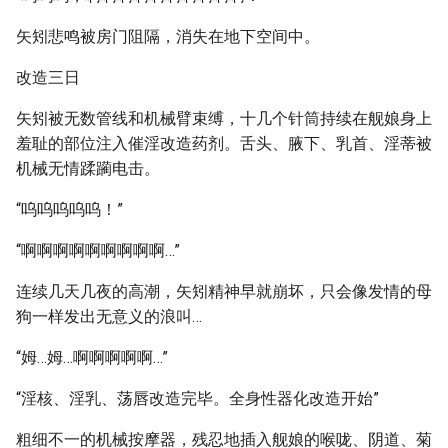
矢矧悲鸣被房门阻隔，消失在地下空间中。
改造三日
矢矧被无数管线和机械臂束缚，十几个针筒持续在舰娘身上
羞耻的部位注入催淫改造药剂。舌头、腋下、乳首、淫蒂被
机械无情蹂躏电击。
“呜呜呜呜呜！”
“啊啊啊啊啊啊啊啊啊…”
连续几天几夜的高潮，矢矧精神早就崩坏，只会像发情的母
狗一样发出无意义的浪叫…
“姆…姆…啊啊啊啊啊…”
“淫核、淫乳、荡唇改造完毕。全身性器化改造开始”
粗细不一的机械按摩器，残忍地插入舰娘的喉咙、阴道、菊