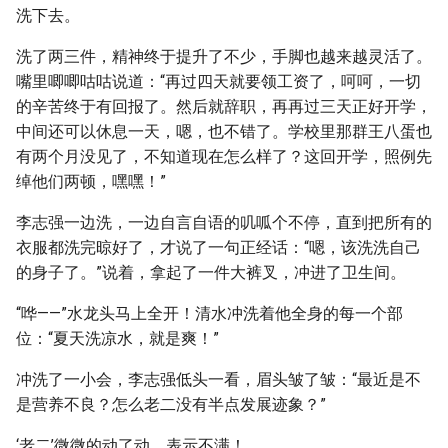
洗下去。
洗了两三件，精神终于提升了不少，手脚也越来越灵活了。
嘴里唧唧咕咕说道：“再过四天就要领工资了，呵呵，一切
的辛苦终于有回报了。然后就辞职，再再过三天正好开学，
中间还可以休息一天，嗯，也不错了。学校里那群王八蛋也
有两个月没见了，不知道现在怎么样了？这回开学，照例先
绰他们两顿，嘿嘿！”
李志强一边洗，一边自言自语的叽呱个不停，直到把所有的
衣服都洗完晾好了，才说了一句正经话：“嗯，该洗洗自己
的身子了。”说着，拿起了一件大裤叉，冲进了卫生间。
“哗——”水龙头马上全开！清水冲洗着他全身的每一个部
位：“夏天洗凉水，就是爽！”
冲洗了一小会，李志强低头一看，眉头皱了皱：“最近是不
是营养不良？怎么老二没有半点发展迹象？”
‘老二’微微的动了动，表示不满！