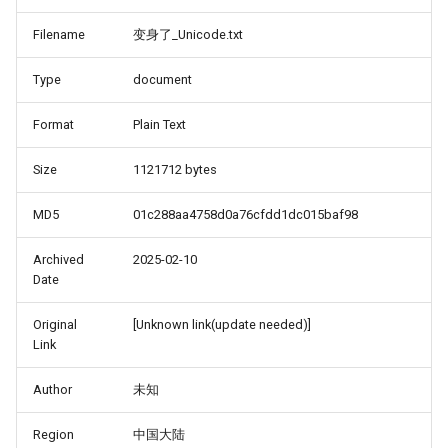
Filename
变身了_Unicode.txt
Type
document
Format
Plain Text
Size
1121712 bytes
MD5
01c288aa4758d0a76cfdd1dc015baf98
Archived
2025-02-10
Date
Original
[Unknown link(update needed)]
Link
Author
未知
Region
中国大陆