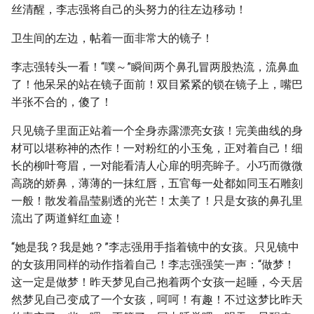
丝清醒，李志强将自己的头努力的往左边移动！
卫生间的左边，帖着一面非常大的镜子！
李志强转头一看！“噗～”瞬间两个鼻孔冒两股热流，流鼻血
了！他呆呆的站在镜子面前！双目紧紧的锁在镜子上，嘴巴
半张不合的，傻了！
只见镜子里面正站着一个全身赤露漂亮女孩！完美曲线的身
材可以堪称神的杰作！一对粉红的小玉兔，正对着自己！细
长的柳叶弯眉，一对能看清人心扉的明亮眸子。小巧而微微
高跷的娇鼻，薄薄的一抹红唇，五官每一处都如同玉石雕刻
一般！散发着晶莹剔透的光芒！太美了！只是女孩的鼻孔里
流出了两道鲜红血迹！
“她是我？我是她？”李志强用手指着镜中的女孩。只见镜中
的女孩用同样的动作指着自己！李志强强笑一声：“做梦！
这一定是做梦！昨天梦见自己抱着两个女孩一起睡，今天居
然梦见自己变成了一个女孩，呵呵！有趣！不过这梦比昨天