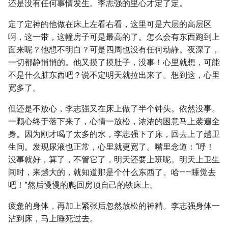
还是没有任何事情发生。李志强的里心才定了定。
定了定神的他做在床上左看右看，这里可是六层的高层区
啊，这一带，这幢房子可是最高的了。怎么会有东西跑到上
面来呢？他想不明白？可是四周也没有任何动静。夜深了，
一切都静悄悄的。他又摸了摸肚子，没事！心里就想，可能
不是什么脏东西吧？说不定明天就拉出来了。想到这，心里
宽多了。
但还是不放心，李志强又在床上做了半个钟头。依然没事。
一颗心终于落下来了，心情一放松，浓浓的困意马上袭遍全
身。因为刚才喝了太多的水，李志强下了床，回去上了趟卫
生间。发现尿液也正常，心里就更宽了。嘴里念道：“呼！
没事就好，算了，不管它了，明天还要上班呢。明天上卫生
间时，来趟大的，就知道那是个什么东西了。哈——睡觉去
吧！”然后慢慢的爬回房顶自己的铁床上。
疲惫的身体，再加上紧张后忽然放松的神精。李志强身体一
沾到床，马上睡死过去。