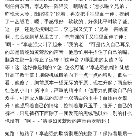
到任何东西。李志强一阵轻笑，嘀咕道：“怎么啦？兄弟，
昨晚天太冷，阳缩啦？”说着，再次把手往里面一伸，摸到
了一丛绒毛，嗯，手感很好，软软的，好像比平时软了些。
这一摸，还是没摸到老二，李志强又笑了：‘兄弟，害啥羞
啊，怎么躲到草丛里去了。’李志强的手又往里面伸了伸：
“啊～～”李志强尖叫了起来：“我的老……”可是传入自己耳朵
的却是清脆如黄莺般的声音！他急忙用手捂住了自己的嘴。
脑袋在那一刻停止了运转！‘这声音？哪里来的女孩？等
等！这…这好像是我的？怎…怎么可能？’李志强的精神陡然
升高了数千倍！脑袋机械般的向下一点一点的移动。低头一
看，他傻了，胸前原本一望无际的平原，现在升起了两座粉
红色的小山！脑冲血，严重的脑冲血！他用力的挪动自己的
双手，可是应入眼底的却是一双洁白的玉手！血压再次攀
升！他强忍着自己的情绪，控制着那只玉手，拉开了自己的
裤裆，只见裤裆下面除了一团发亮的黑绒毛以外，别的什么
也没有！“啊～～”清脆如黄莺般的声音再次响起！
短路！短路了！李志强的脑袋彻底的短路了！保持着最后一