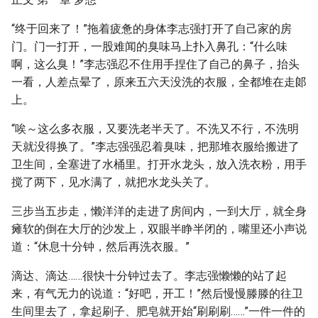
“终于回来了！”拖着疲惫的身体李志强打开了自己家的房
门。门一打开，一股难闻的臭味马上扑入鼻孔：“什么味
啊，这么臭！”李志强忍不住用手捏住了自己的鼻子，抬头
一看，人差点晕了，原来五六天没洗的衣服，全都堆在走郞
上。
“唉～这么多衣服，又要洗老半天了。不洗又不行，不洗明
天就没得换了。”李志强强忍着臭味，把那堆衣服给搬进了
卫生间，全塞进了水桶里。打开水龙头，放入洗衣粉，用手
搅了两下，见水满了，就把水龙头关了。
三步当五步走，懒洋洋的走进了房间内，一到大厅，就全身
瘫软的倒在大厅的沙发上，双眼半睁半闭的，嘴里还小声说
道：“休息十分钟，然后再洗衣服。”
滴达、滴达……很快十分钟过去了。李志强懒懒的站了起
来，有气无力的说道：“好吧，开工！”然后慢慢滕滕的往卫
生间里去了，拿起刷子、肥皂就开始“刷刷刷……”一件一件的