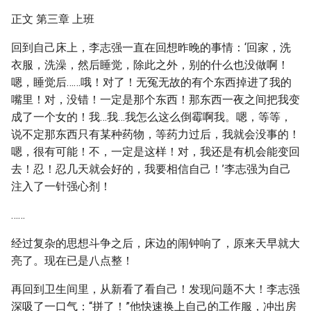
正文 第三章 上班
回到自己床上，李志强一直在回想昨晚的事情：‘回家，洗
衣服，洗澡，然后睡觉，除此之外，别的什么也没做啊！
嗯，睡觉后……哦！对了！无冤无故的有个东西掉进了我的
嘴里！对，没错！一定是那个东西！那东西一夜之间把我变
成了一个女的！我…我…我怎么这么倒霉啊我。嗯，等等，
说不定那东西只有某种药物，等药力过后，我就会没事的！
嗯，很有可能！不，一定是这样！对，我还是有机会能变回
去！忍！忍几天就会好的，我要相信自己！’李志强为自己
注入了一针强心剂！
……
经过复杂的思想斗争之后，床边的闹钟响了，原来天早就大
亮了。现在已是八点整！
再回到卫生间里，从新看了看自己！发现问题不大！李志强
深吸了一口气：“拼了！”他快速换上自己的工作服，冲出房