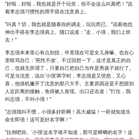
“好啦，好啦，我也就是开个玩笑，你不会这么叫真吧！”说
着李志强习惯性的用手搭在沈意肩上。
“叫真？切，我也就是随着你的调走，玩玩而已。”说着他也
伸出手搭在李志强肩上。随口说道：“走，小强，我们上班
去！”
李志强本来里心有点别扭，毕竟现在可是女儿身嘛。也在心
里暗骂自己：‘死性不改’。不过回想一下，这才是真正的自
己，也就无所谓了，只要自己把自己当作是男孩子就行了。
可是当沈意，说出‘小强’两字时，李志强是又愤怒，又心
喜，他借机撇开了沈意的那只大手。主要原因还是不想跟别
人近距离的接触，免得被人发现。出口还击道：“打住，我
叫志强，不叫小强！”
“志强我叫不惯，小强多好听啊！高大威猛！一听就知道生
命生即强！这可是好名字啊！”
“拉倒吧你。‘小强’这名字谁不知道，那可是蟑螂的名字！这