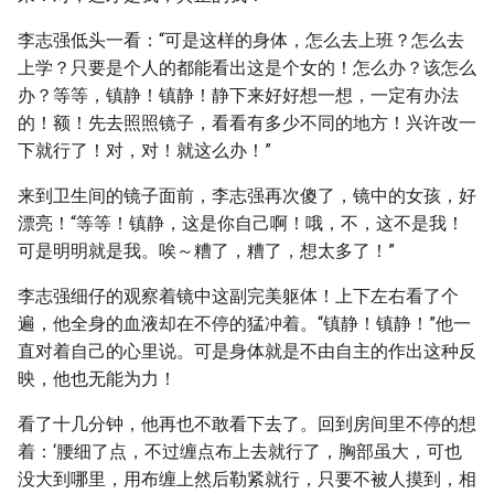
李志强低头一看：“可是这样的身体，怎么去上班？怎么去
上学？只要是个人的都能看出这是个女的！怎么办？该怎么
办？等等，镇静！镇静！静下来好好想一想，一定有办法
的！额！先去照照镜子，看看有多少不同的地方！兴许改一
下就行了！对，对！就这么办！”
来到卫生间的镜子面前，李志强再次傻了，镜中的女孩，好
漂亮！“等等！镇静，这是你自己啊！哦，不，这不是我！
可是明明就是我。唉～糟了，糟了，想太多了！”
李志强细仔的观察着镜中这副完美躯体！上下左右看了个
遍，他全身的血液却在不停的猛冲着。“镇静！镇静！”他一
直对着自己的心里说。可是身体就是不由自主的作出这种反
映，他也无能为力！
看了十几分钟，他再也不敢看下去了。回到房间里不停的想
着：‘腰细了点，不过缠点布上去就行了，胸部虽大，可也
没大到哪里，用布缠上然后勒紧就行，只要不被人摸到，相