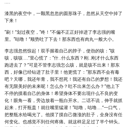
……
漆黑的夜空中，一颗黑忽忽的圆形珠子，忽然从天空中掉了
下来！
“刷！”划过夜空，“咚！”不偏不正正好掉进了李志强的嘴
里。“咕噜！”顺势吐了下去！那东西也有肉丸一般大小。
李志强忽然惊起！双手握着自己的脖子，使劲的咳：“咳
咳，咳咳……”里心慌了：“什…什么东西？刚…刚才什么东西
跑进去了？”可是不管李志强怎么咳，就是咳不出来！那东
西，好像已经钻进了肚子里！他更慌了：“那东西不会有毒
吧？天哪，我还年青，我不想死！我还有自己的梦想！我还
有无限美好的未来呢！怎么办？吐不出来怎么办？”他上下
不停的摸着自己的身体！希望身体不要出现什么不良的变
化！眼角一看，旁边放着一瓶白开水。二话不说，伸手就抓
起来，打开瓶盖！就往嘴里猛灌！“咕噜，咕噜……”一口气，
把整瓶水给喝光了。他摸了摸自己微涨的肚子，全身没有任
何变化。也感觉不到任何疼痛。就这样足足过了半个钟头。