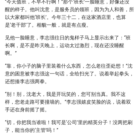
“今天值班，不早不行啊！”那个‘班长’一脸睡意，好像还没
醒的样子。他叫沈意，是服务员的领班，因为为人和善，所
以大家都叫他‘班长’。今年三十二，在这家酒店里，也算
是‘老干部’了。相貌一般，就是有点瘦。
见他一脸睡意，李志强往日的鬼样子马上显示出来了：“班
长啊，是不是昨天晚上，运动太过激烈，现在还没睡醒
啊。”
“靠，你小子的脑子里装着什么东西，怎么老往歪处想！”沈
意的困意被李志强这一句话，全给扫光了。说着举起拳头，
还想揍李志强两拳。
“别！别，沈老大，我是开玩笑的，您可别当真。我不这
样，您老走路可要撞墙的。”李志强嬉皮笑脸的说，说着双
手还在身前摇了摇。
“切，你把我当谁啦！我可是‘公司’里的精英分子！没两把刷
子，能当你的‘主管’吗！”