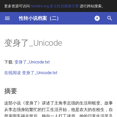
更多资源可访问
tsindex.org 多元性别搜索引擎
进行跨站搜索。
键
性转小说档案（二）
入
摘要
以
变身了_Unicode
开
其他信息
始
正文
下载:
变身了_Unicode.txt
搜
在线阅读 变身了_Unicode.txt
索
摘要
这部小说《变身了》讲述了主角李志强的生活和蜕变。故事
从李志强身陷繁忙的打工生活开始，他是农大的在校生，自
母亲因车祸去世后，独自一人打工读书。他的日常生活平凡