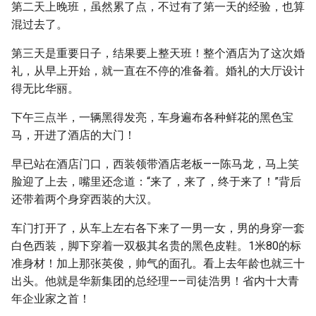
第二天上晚班，虽然累了点，不过有了第一天的经验，也算
混过去了。
第三天是重要日子，结果要上整天班！整个酒店为了这次婚
礼，从早上开始，就一直在不停的准备着。婚礼的大厅设计
得无比华丽。
下午三点半，一辆黑得发亮，车身遍布各种鲜花的黑色宝
马，开进了酒店的大门！
早已站在酒店门口，西装领带酒店老板——陈马龙，马上笑
脸迎了上去，嘴里还念道：“来了，来了，终于来了！”背后
还带着两个身穿西装的大汉。
车门打开了，从车上左右各下来了一男一女，男的身穿一套
白色西装，脚下穿着一双极其名贵的黑色皮鞋。1米80的标
准身材！加上那张英俊，帅气的面孔。看上去年龄也就三十
出头。他就是华新集团的总经理——司徒浩男！省内十大青
年企业家之首！