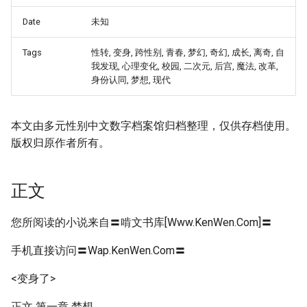
Date
未知
Tags
性转, 变身, 跨性别, 青春, 梦幻, 奇幻, 成长, 离奇, 自
我发现, 心理变化, 校园, 二次元, 后宫, 魔法, 改革,
身份认同, 梦想, 现代
本文由多元性别中文数字档案馆归档整理，仅供存档使用。
版权归原作者所有。
正文
您所阅读的小说来自〓啃文书库[Www.KenWen.Com]〓
手机直接访问〓Wap.KenWen.Com〓
<变身了>
正文 第一章 梦想