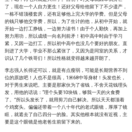
了，现在一个人自力更生！还好父母给他留下了不少遗产，
一栋不错顶楼套房，还有足够他上完大学的学费。但是父母
的钱只够他交学费，所以，为了生计的他，从初中开始，就
开始一边打工挣钱，一边努力读书！由于个人勤快，再加上
努力用功，所以成绩一向名列前矛！初中高中时由于学习
紧，又因一边打工，所以初中高中也没几个要好的朋友。直
到进了大学，学业不那么紧张了，又因为是同室的关系，才
识认了几个铁哥们！所以性格就变得越来越开朗了。
李志强人长得还可以，就是有点瘦弱，可能是长期营养不到
位的原故吧！人也不是很高，1米68中等身材！头发也长，
对于男生来说吧。主要是那家伙为了省钱，不舍天花钱理头
发，用他的话说：“理个头要10块钱，够我一天的火食费
了。”所以头发长了，就用剪刀自己解决。所以天天都顶着
个鸡窝头。偏偏还带着一个八十年代的老式眼镜，厚厚了镜
眶，就遮去了自己四分一的脸。其实他根本就没有近视，主
要是这个眼镜是他老爸生前留下来的。