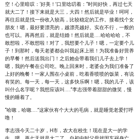
空！心里暗叹：‘好美！’口里唸叨着：“时间好快，再过七天
就大二了！接下来就是大三，大四！然后就是毕业！呵呵，
再往后就是找一份收入较高，比较稳定的工作。接着找个女
朋友！嗯，最好要漂亮的，越漂亮越好。实在不行，一般的
也可以。再再然后，就是结婚！然后就是……哈哈哈哈，不
敢想啦，不敢想啦！对了，我想要个儿子！嗯，一定要个儿
子！到那时，每天老婆都会叫我起床上班！为我准备好营养
的早餐！然后送我出门！之后她会带着我们儿子去上学！
嗯，我的午餐在公司吃。晚上回来时，老婆会为我们准备了
上好的晚餐！一家人围在小桌前，吃着香喷喷的饭菜，有说
有笑的。每一天，每一天，这多快乐啊！嗯，我的儿子，该
叫什么名字呢？我想应该叫……”李志强带着甜甜的微笑，慢
慢的睡着了。
“哈唿，哈唿……”这家伙有个大大的毛病，就是睡觉老爱打呼
噜！
李志强今天二十岁，H市，农大在校生！现在是大一的学
生，嗯，再七天就是大二了。自初中时父母就因车祸身亡