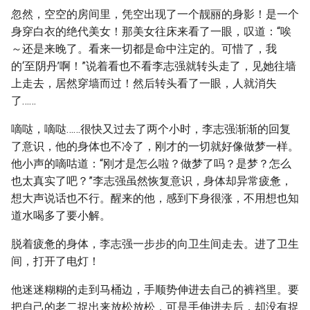
忽然，空空的房间里，凭空出现了一个靓丽的身影！是一个
身穿白衣的绝代美女！那美女往床来看了一眼，叹道：“唉
～还是来晚了。看来一切都是命中注定的。可惜了，我
的‘至阴丹’啊！”说着看也不看李志强就转头走了，见她往墙
上走去，居然穿墙而过！然后转头看了一眼，人就消失
了……
嘀哒，嘀哒……很快又过去了两个小时，李志强渐渐的回复
了意识，他的身体也不冷了，刚才的一切就好像做梦一样。
他小声的嘀咕道：“刚才是怎么啦？做梦了吗？是梦？怎么
也太真实了吧？”李志强虽然恢复意识，身体却异常疲惫，
想大声说话也不行。醒来的他，感到下身很涨，不用想也知
道水喝多了要小解。
脱着疲惫的身体，李志强一步步的向卫生间走去。进了卫生
间，打开了电灯！
他迷迷糊糊的走到马桶边，手顺势伸进去自己的裤裆里。要
把自己的老二捉出来放松放松，可是手伸进去后，却没有捉