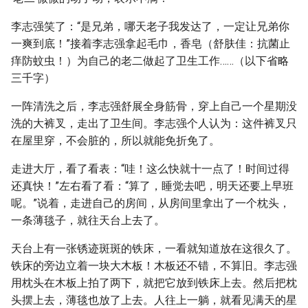
李志强笑了：“是兄弟，哪天老子我发达了，一定让兄弟你
一爽到底！”接着李志强拿起毛巾，香皂（舒肤佳：抗菌止
痒防蚊虫！）为自己的老二做起了卫生工作……（以下省略
三千字）
一阵清洗之后，李志强舒展全身筋骨，穿上自己一个星期没
洗的大裤叉，走出了卫生间。李志强个人认为：这件裤叉只
在屋里穿，不会脏的，所以就能免折免了。
走进大厅，看了看表：“哇！这么快就十一点了！时间过得
还真快！”左右看了看：“算了，睡觉去吧，明天还要上早班
呢。”说着，走进自己的房间，从房间里拿出了一个枕头，
一条薄毯子，就往天台上去了。
天台上有一张锈迹斑斑的铁床，一看就知道放在这很久了。
铁床的旁边立着一块大木板！木板还不错，不算旧。李志强
用枕头在木板上拍了两下，就把它放到铁床上去。然后把枕
头摆上去，薄毯也放了上去。人往上一躺，就看见满天的星