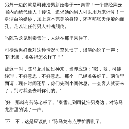
另外一边的就是司徒浩男新婚妻子——秦雪！一个曾经风云
省内的绝代佳人！传说，追求她的男人可以用万来计算！一
身洁白的婚纱，加上原本完美的身段，还有那张天使般的面
孔。足以让任何男人神魂颠倒。
当陈马龙见到秦雪时，人站在那里呆住了。
司徒浩男好像对这种情况司空见惯了，淡淡的说了一声：
“陈老板，准备得怎么样了？”
被这一叫，陈马龙才回过神来，当即应道：“哦，哦，司徒
经理，不好意思，不好意思。那个，已经准备好了。两位里
面请，现在时间还早，你们先到小间休息。一会客人就要来
了，到时我会去叫你们的。”
“好，那就有劳陈老板了。”秦雪走到司徒浩男身边，对陈马
龙甜甜的说了一声。
“不，不，这是应该的！”陈马龙有点手忙脚乱了。