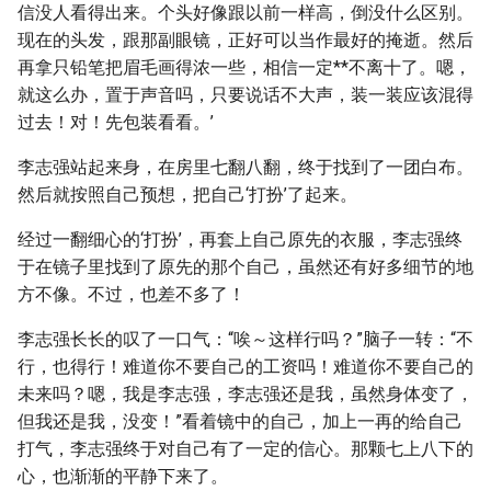
信没人看得出来。个头好像跟以前一样高，倒没什么区别。
现在的头发，跟那副眼镜，正好可以当作最好的掩逝。然后
再拿只铅笔把眉毛画得浓一些，相信一定**不离十了。嗯，
就这么办，置于声音吗，只要说话不大声，装一装应该混得
过去！对！先包装看看。’
李志强站起来身，在房里七翻八翻，终于找到了一团白布。
然后就按照自己预想，把自己‘打扮’了起来。
经过一翻细心的‘打扮’，再套上自己原先的衣服，李志强终
于在镜子里找到了原先的那个自己，虽然还有好多细节的地
方不像。不过，也差不多了！
李志强长长的叹了一口气：“唉～这样行吗？”脑子一转：“不
行，也得行！难道你不要自己的工资吗！难道你不要自己的
未来吗？嗯，我是李志强，李志强还是我，虽然身体变了，
但我还是我，没变！”看着镜中的自己，加上一再的给自己
打气，李志强终于对自己有了一定的信心。那颗七上八下的
心，也渐渐的平静下来了。