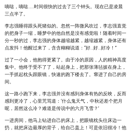
嘀哒，嘀哒……时间很快的过去了三个钟头。现在已是凌晨
三点半了。
李志强睡得跟头死猪似的。忽然一阵微风吹过，李志强直觉
的把身子一缩，睡梦中的他自然是没有感觉啦！随着时间一
分一秒的过，李志强的身体越缩越紧，越缩越紧，身体还有
点发抖！他醒过来了，含含糊糊说道：“好…好…好冷！”
过了一小会，他抱得更紧了。由于冷的原因，人的精神高度
集中。他终于受不了了，站起身上，把那张薄毡披在身上，
一手抓起枕头跟眼镜，快速的跑下楼去了。窜进了自己的房
间。
这一路小跑下来，李志强并没有感到身体有热的反映，反而
感到更冷了，心里咒骂道：‘什么鬼天气，中秋还差个把月
呢，居然这么冷？难道是传说中的六月飞雪？’
一进房间，他马上钻进自己的床上，把眼镜枕头往床边一
扔，就把床边最厚的背子，给自己盖上！可是依旧很冷！他