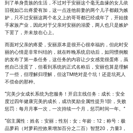
到了单身贵族的生活，不过对于安丽这个毫无血缘的女儿依
旧视如己出疼爱有加，这一点连他前妻的两个儿子都颇为嫉
妒，只不过安丽这两个名义上的哥哥都已经成年了，开始接
手家族产业，因此对于父亲对安丽的溺爱，两人也只是嫉妒
下罢了，并未放在心上。
而面对父亲的疼爱，安丽原本是很开心很幸福的，但此时安
丽的心情是非常纠结的，就在昨晚系统启动后，如同惯例般
的发布了第一条任务，这任务的内容让少女感觉很蛋疼，虽
然自己没蛋了，但看到系统的正式名称后，安丽也算是理解
了一些，但理解归理解，但这TM绝对是个坑！还是坑死人
不偿命的那种。
“完美少女成长系统为您服务！开启主线任务：成长：安全
度过四年健康完美的成长，成功奖励全属性提升1阶，失败
惩罚：每月月事一次，一次持续一个月，惩罚时间一年。”
“宿主属性：姓名：安丽；性别：女；年龄：12；称号：极
品萝莉（对萝莉控效果增加百分之二百）智慧20，力量3，