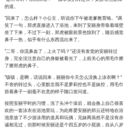
的道。
“回来了，怎么样？小公主，听说你下午被老爹教育咯。”调
笑了一句，郑虎直接进入了浴池，来到了安丽身旁靠着墙壁
坐了下来，不过下一刻，郑虎被眼前景色惊到了，随后感觉
鼻子一热，似乎有什么东西流出来了。
“二哥，你流鼻血了，上火了吗？”还没有发觉的安丽转过
身，完全没注意自己的身躯被看光了，上前关心的用毛巾擦
了擦郑虎的鼻子。
“咳咳，是啊，话说回来，丽丽你今天怎么没换上泳衣啊？”
不舍的转过头，心里默念我不是萝莉控也不是妹控，用毛巾
捂着鼻子一副毫不在意的样子随口发问道。
按照安丽平时的习惯，洗了头冲个澡后，就会换上自己很喜
欢的一套泳衣在浴池里玩，为此疼爱安丽的郑云还特地在浴
池里放了不少游泳用的道具和玩偶，兄妹两虽然不是没有赤
诚相见过，但那时候安丽还是个四五岁的小屁孩，自从八岁