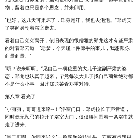
物，留着也只是多个思念，并未卵用。
“也好，这几天可累坏了，浑身是汗，我也去泡泡。”郑虎笑
了笑起身朝着浴室走去。
看着自己弟弟离开，依旧表现的很儒雅的郑龙这才有些严肃
的对着郑云道：“老爹，今天碰上件棘手的事儿，我想跟你
商量商量。”
“哦？说来听听。”见自己一项稳重的大儿子这副严肃的姿
态，郑龙也认真了起来，毕竟每次大儿子找自己商量绝对都
不是什么小事，因此郑龙菜肴郑重对待。
第八章 看光了
“小丽丽，哥哥进来咯~！”浴室门口，郑虎拉长了声音道，
同时毫无顾忌的拉开了浴室大门，仅仅腰间围着一条浴巾就
走了进来。
“是二哥啊，你回来啦？”一脸享受的转过头，安丽有点迷糊