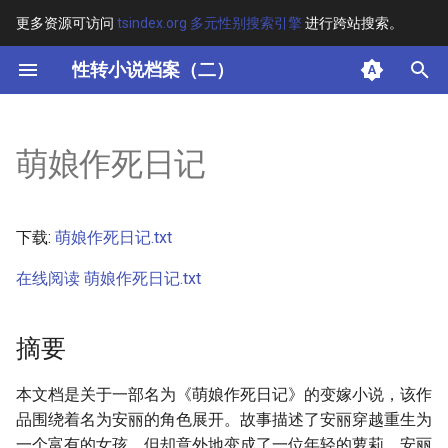
更多资源可访问
tsindex.org 多元性别搜索引擎
进行跨站搜索。
键
性转小说档案（二）
入
摘要
以
萌娘作死日记
开
其他信息 [Processed Page
Metadata]
始
下载:
萌娘作死日记.txt
搜
正文
在线阅读 萌娘作死日记.txt
索
摘要
本文档是关于一部名为《萌娘作死日记》的变嫁小说，该作
品围绕着名为安丽的角色展开。故事描述了安丽穿越重生为
一个富有的女孩，但却意外地变成了一位年轻的萝莉。安丽