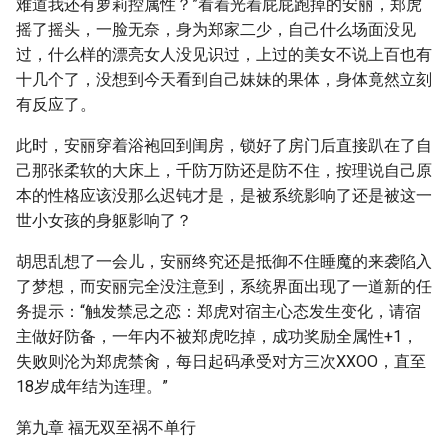
难道我还有萝莉控属性？”看着光着屁屁跑掉的安丽，郑虎
摇了摇头，一脸无奈，身为郑家二少，自己什么场面没见
过，什么样的漂亮女人没见识过，上过的美女不说上百也有
十几个了，没想到今天看到自己妹妹的果体，身体竟然立刻
有反应了。
此时，安丽穿着浴袍回到闺房，锁好了房门后直接趴在了自
己那张柔软的大床上，千防万防还是防不住，按理说自己原
本的性格应该没那么迟钝才是，是被系统影响了还是被这一
世小女孩的身躯影响了？
胡思乱想了一会儿，安丽终究还是抵御不住睡魔的来袭陷入
了梦想，而安丽完全没注意到，系统界面出现了一道新的任
务提示：“触发禁忌之恋：郑虎对宿主心态发生变化，请宿
主做好防备，一年内不被郑虎吃掉，成功奖励全属性+1，
失败则沦为郑虎禁肏，每日起码承受对方三次XXOO，直至
18岁成年结为连理。”
第九章 福无双至祸不单行