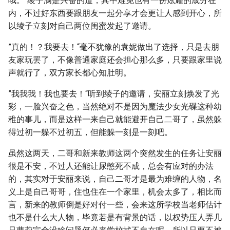
哦。“绫子满是兴奋的道，其中难免也有一份炫耀的成分在
内，不过好东西要跟朋友一起分享才会更让人感到开心，所
以绫子立刻对自己两位闺蜜发起了邀请。
”真的！？我要去！“毫不犹豫的袁妮做出了选择，只是去朋
友家玩罢了，不像普通家庭还会担心那么多，只要跟家里说
声就行了，双方家长都心知肚明。
”我我我！我也要去！“听到绫子的邀请，安丽立刻焕发了光
彩，一脸兴奋之色，当然绝对不是因为魔法少女光碟这种幼
稚的事儿，而是这样一来自己就能避开自己二哥了，虽然躲
得过初一躲不过初五，但能躲一刻是一刻吧。
虽然这两天，二哥和新来教师这两个突然发生的任务让安丽
很是不安，不过人还能让尿憋死不成，总会有应对的办法
的，其实对于安丽来说，自己二哥才是最为难缠的人物，名
义上是自己哥哥，住也住在一个家里，机会太多了，相比而
言，新来的教师倒是好对付一些，会来这所学校当老师估计
也不是什么大人物，毕竟若是有背景的话，以权势压人弄几