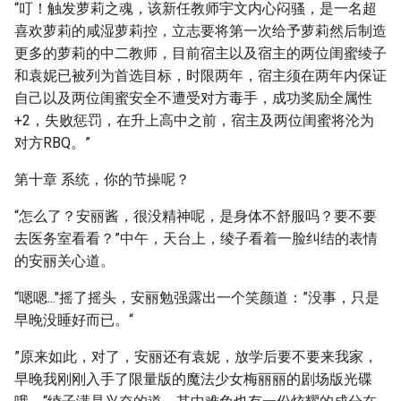
“叮！触发萝莉之魂，该新任教师宇文内心闷骚，是一名超
喜欢萝莉的咸湿萝莉控，立志要将第一次给予萝莉然后制造
更多的萝莉的中二教师，目前宿主以及宿主的两位闺蜜绫子
和袁妮已被列为首选目标，时限两年，宿主须在两年内保证
自己以及两位闺蜜安全不遭受对方毒手，成功奖励全属性
+2，失败惩罚，在升上高中之前，宿主及两位闺蜜将沦为
对方RBQ。”
第十章 系统，你的节操呢？
“怎么了？安丽酱，很没精神呢，是身体不舒服吗？要不要
去医务室看看？”中午，天台上，绫子看着一脸纠结的表情
的安丽关心道。
“嗯嗯..."摇了摇头，安丽勉强露出一个笑颜道：”没事，只是
早晚没睡好而已。“
”原来如此，对了，安丽还有袁妮，放学后要不要来我家，
早晚我刚刚入手了限量版的魔法少女梅丽丽的剧场版光碟