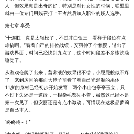
人，但效果却是出奇的好，特别是对付女性的时候，联盟里
就由一位专门用贱召打上王者然后加入职业的贱人选手。
第七章 享受
“十连胜，真是太轻松了，不过才白银三，看样子段位有点
难搞啊。”看着自己的排位战绩，安丽伸了个懒腰，退出了
游戏界面，时间已经快到九点了，这个时间段差不多该洗澡
睡觉了。
从游戏仓爬了出来，营养液的效果很不错，小屁屁貌似不疼
了，来到房间的那面大镜子前看了看自己光溜溜的果体，
11岁的身材已经初步开始发育，两个小山包亭亭玉立，只
不过下边还是一道缝，一根杂毛都见不着，虽然这已经不是
第一次见了，但安丽还是有点小激动，可惜现在这极品萝莉
是自己本人。
“咚咚咚~！”