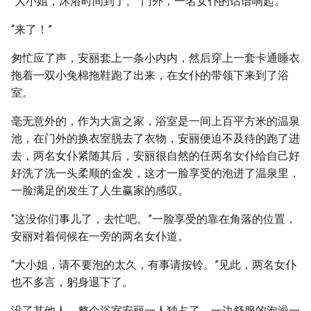
“大小姐，沐浴时间到了。”门外，一名女仆的话语响起。
“来了！”
匆忙应了声，安丽套上一条小内内，然后穿上一套卡通睡衣
拖着一双小兔棉拖鞋跑了出来，在女仆的带领下来到了浴
室。
毫无意外的，作为大富之家，浴室是一间上百平方米的温泉
池，在门外的换衣室脱去了衣物，安丽便迫不及待的跑了进
去，两名女仆紧随其后，安丽很自然的任两名女仆给自己好
好洗了洗一头柔顺的金发，这才一脸享受的泡进了温泉里，
一脸满足的发生了人生赢家的感叹。
“这没你们事儿了，去忙吧。”一脸享受的靠在角落的位置，
安丽对着伺候在一旁的两名女仆道。
“大小姐，请不要泡的太久，有事请按铃。”见此，两名女仆
也不多言，躬身退下了。
没了其他人，整个浴室安丽一人独占了，一边舒服的泡澡一