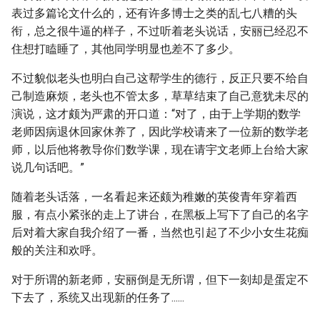
表过多篇论文什么的，还有许多博士之类的乱七八糟的头
衔，总之很牛逼的样子，不过听着老头说话，安丽已经忍不
住想打瞌睡了，其他同学明显也差不了多少。
不过貌似老头也明白自己这帮学生的德行，反正只要不给自
己制造麻烦，老头也不管太多，草草结束了自己意犹未尽的
演说，这才颇为严肃的开口道：“对了，由于上学期的数学
老师因病退休回家休养了，因此学校请来了一位新的数学老
师，以后他将教导你们数学课，现在请宇文老师上台给大家
说几句话吧。”
随着老头话落，一名看起来还颇为稚嫩的英俊青年穿着西
服，有点小紧张的走上了讲台，在黑板上写下了自己的名字
后对着大家自我介绍了一番，当然也引起了不少小女生花痴
般的关注和欢呼。
对于所谓的新老师，安丽倒是无所谓，但下一刻却是蛋定不
下去了，系统又出现新的任务了......