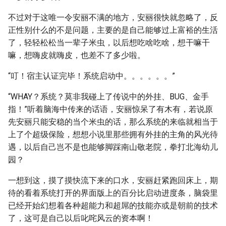
不过对于这唯一令安丽不满的地方，安丽很快就忽略了，反
正性别什么的不是问题，主要的是自己能够过上富裕的生活
了，轻轻松松当一辈子米虫，以后想吃啥吃啥，想干嘛干
嘛，想嗨皮就嗨皮，也差不了多少啦。
“叮！宿主认证完毕！系统启动中。。。。。。”
“WHAY？系统？莫非我碰上了传说中的外挂、BUG、金手
指！”听着脑海中传来的话语，安丽惊呆了有木有，若说原
先安丽只能安稳的当个米虫的话，那么系统的来临就相当于
上了个超级保险，想想小说里那些拥有外挂的主角的风光待
遇，以后自己岂不是也能够脚踩南山敬老院，拳打北海幼儿
园？
一想到这，摸了摸快流下来的口水，安丽赶紧跑回床上，期
待的看着系统打开的界面版上的百分比启动进度条，脑袋里
已经开始幻想着各种超能力和超屌的技能亦或是朝前的技术
了，这可是自己以后叱咤风云的资本啊！