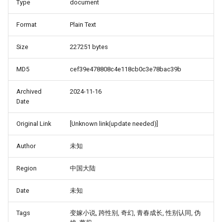
Type
document
Format
Plain Text
Size
227251 bytes
MD5
cef39e478808c4e118cb0c3e78bac39b
Archived
2024-11-16
Date
Original Link
[Unknown link(update needed)]
Author
未知
Region
中国大陆
Date
未知
Tags
变嫁小说, 跨性别, 奇幻, 青春成长, 性别认同, 伪