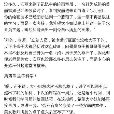
没多久，安丽来到了记忆中的绘画室后，一名颇为成熟的美
丽御姐已经等候多时了，看到安丽进来直白道：“大小姐，
你的绘画技术已经初步达到一个瓶颈了，这一堂不再是以往
的学习，而是一次考核，我希望大小姐以桌上的这一篮子水
果为主题，竭尽所能画出一副令自己满意的画来。”
“好的，老师。”立刻入座，被老爹打屁屁也没啥大不了的，
反正小孩子大都经历过这点破事，问题是身子被哥哥看光就
不得不触及到自己身为一名（娘）男子汉的尊严了，因此即
便老师是美女，安丽也没那么多心思去关注了，而是专心的
开始应付起这堂考核来。
第四章 这不科学！
“嗯，还不错，大小姐您这次考核合格了，甚至可以说有点
超出了我的预料，下次的课程在一周后，还是这个时间，到
时候我们学习新的绘画技巧，在这期间，希望大小姐能够再
接再厉，更进一步。”毫不吝啬的夸赞了一番安丽的杰作，
美女教师满意的点了点头后宣布了下课。