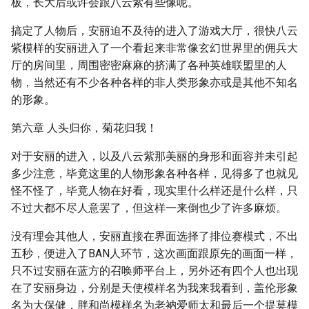
板，长大后或许会跟八云紫有些像呢。
搞定了人物后，安丽迫不及待的进入了游戏大厅，很快八云
紫模样的安丽进入了一个看起来非常像玄幻世界里的佣兵大
厅的房间里，周围密密麻麻的挤满了各种英雄联盟里的人
物，当然还有不少各种各样的非人类形象亦或是其他不知名
的形象。
第六章 人头归你，菊花归我！
对于安丽的进入，以及八云紫那美丽的身形和面容并未引起
多少注意，毕竟这里的人物形象各种各样，见得多了也就见
怪不怪了，毕竟人物在好看，现实里什么样还是什么样，只
不过大都不尽人意罢了，但这样一来倒也少了许多麻烦。
没有理会其他人，安丽直接在界面选择了排位赛模式，不出
五秒，便进入了BAN人环节，这次画面跟原先的画面一样，
只不过安丽在蓝方的召唤师平台上，另外还有四个人也出现
在了安丽身边，分别是天使模样名为我来我看到，盖伦形象
名为大保健，胖和尚模样名为老衲爱师太和最后一个提莫模