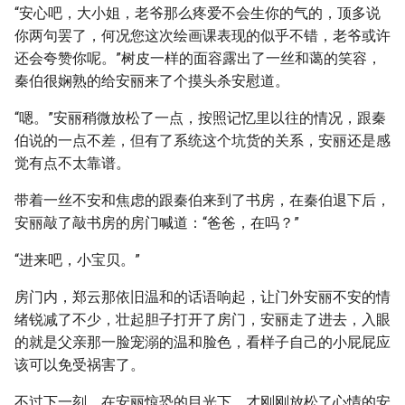
“安心吧，大小姐，老爷那么疼爱不会生你的气的，顶多说
你两句罢了，何况您这次绘画课表现的似乎不错，老爷或许
还会夸赞你呢。”树皮一样的面容露出了一丝和蔼的笑容，
秦伯很娴熟的给安丽来了个摸头杀安慰道。
“嗯。”安丽稍微放松了一点，按照记忆里以往的情况，跟秦
伯说的一点不差，但有了系统这个坑货的关系，安丽还是感
觉有点不太靠谱。
带着一丝不安和焦虑的跟秦伯来到了书房，在秦伯退下后，
安丽敲了敲书房的房门喊道：“爸爸，在吗？”
“进来吧，小宝贝。”
房门内，郑云那依旧温和的话语响起，让门外安丽不安的情
绪锐减了不少，壮起胆子打开了房门，安丽走了进去，入眼
的就是父亲那一脸宠溺的温和脸色，看样子自己的小屁屁应
该可以免受祸害了。
不过下一刻，在安丽惊恐的目光下，才刚刚放松了心情的安