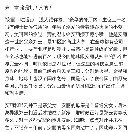
第二章 这是坑！真的！
“安丽，吃慢点，没人跟你抢。”豪华的餐厅内，主位上一名
很有绅士贵族气质的中年男子溺爱的看着狼吞虎咽的小萝
莉，笑呵呵的拿过一旁的湿巾给安丽擦了擦小嘴，他是安丽
这一世的父亲郑云，是11区的商业大亨，在全球都有公司
和产业，主要产业就是动漫业，虽然不是最顶级的富豪，但
在全球也能排进前百名，现今的地球跟安丽认知中的那个世
界完全不同，时间依旧是21世纪，但这里的科技发展远超
原先的地球，目前已经有殖民星三颗，分别是火星、金星和
月球，地球上也没了国家之分，而是成立了联合国，由原先
各国元首出任议员，分别由最强的M国和Z国元首出任主席
和副主席。
安丽和郑云并不是亲父女，安丽的母亲是个普通父女，后来
离异跟郑云相遇后才结成了新家，那时候正好是郑云丧妻没
多久，对于这些父辈的事儿安丽只知晓一点点对此并未在
意，不过在三年前，安丽的母亲因病逝世了，因此郑云又回