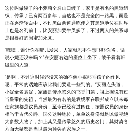
这位叫做绫子的小萝莉全名山口绫子，家里是有名的黑道组
织，传承了已有两百多年，当然也不是完全的一路黑，而是
正在逐渐转白中，不过黑白两道通吃使之其黑道地位在世界
上也是名列前十，比安丽加要牛叉多了，不过两人的关系却
是很要好的闺蜜加死党。
“嘿嘿，谁让你在哪儿发呆，人家就忍不住想吓吓你咯，话
说小妮还没来吗？”在安丽右边的座位上坐下，绫子看着班
级里的人道。
“是啊，不过这时候还没来的确不像小妮那乖孩子的作风
呢，平常的话她应该比我们要造一些到的。”安丽点头道，
小妮全名袁妮，家族是传承悠久的书香门第，祖上据说有过
当皇帝的先祖，当然最为有名的是袁妮家在联邦成立以来每
任家族都是议员身份，至今已经有过四任，按照议员的身份
相当于古代公爵、国公这种地位，单单这身份就足以傲视绝
大多数人物了，加上其又是传承悠久的历史名门，其财势各
方面无疑都是当世最为顶尖的家族之一。