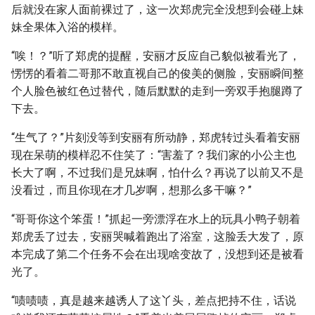
后就没在家人面前裸过了，这一次郑虎完全没想到会碰上妹
妹全果体入浴的模样。
“唉！？”听了郑虎的提醒，安丽才反应自己貌似被看光了，
愣愣的看着二哥那不敢直视自己的俊美的侧脸，安丽瞬间整
个人脸色被红色过替代，随后默默的走到一旁双手抱腿蹲了
下去。
“生气了？”片刻没等到安丽有所动静，郑虎转过头看着安丽
现在呆萌的模样忍不住笑了：“害羞了？我们家的小公主也
长大了啊，不过我们是兄妹啊，怕什么？再说了以前又不是
没看过，而且你现在才几岁啊，想那么多干嘛？”
“哥哥你这个笨蛋！”抓起一旁漂浮在水上的玩具小鸭子朝着
郑虎丢了过去，安丽哭喊着跑出了浴室，这脸丢大发了，原
本完成了第二个任务不会在出现啥变故了，没想到还是被看
光了。
“啧啧啧，真是越来越诱人了这丫头，差点把持不住，话说