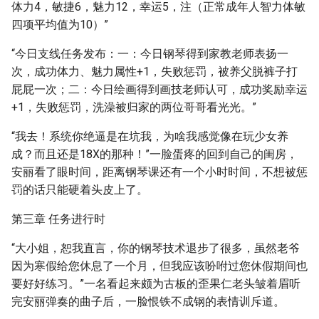
体力4，敏捷6，魅力12，幸运5，注（正常成年人智力体敏
四项平均值为10）”
“今日支线任务发布：一：今日钢琴得到家教老师表扬一
次，成功体力、魅力属性+1，失败惩罚，被养父脱裤子打
屁屁一次；二：今日绘画得到画技老师认可，成功奖励幸运
+1，失败惩罚，洗澡被归家的两位哥哥看光光。”
“我去！系统你绝逼是在坑我，为啥我感觉像在玩少女养
成？而且还是18X的那种！”一脸蛋疼的回到自己的闺房，
安丽看了眼时间，距离钢琴课还有一个小时时间，不想被惩
罚的话只能硬着头皮上了。
第三章 任务进行时
“大小姐，恕我直言，你的钢琴技术退步了很多，虽然老爷
因为寒假给您休息了一个月，但我应该吩咐过您休假期间也
要好好练习。”一名看起来颇为古板的歪果仁老头皱着眉听
完安丽弹奏的曲子后，一脸恨铁不成钢的表情训斥道。