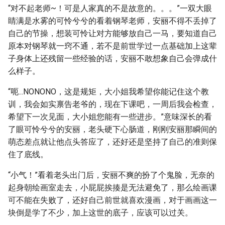
“对不起老师~！可是人家真的不是故意的。。。”一双大眼
睛满是水雾的可怜兮兮的看着钢琴老师，安丽不得不丢掉了
自己的节操，想装可怜让对方能够放自己一马，要知道自己
原本对钢琴就一窍不通，若不是前世学过一点基础加上这辈
子身体上还残留一些经验的话，安丽不敢想象自己会弹成什
么样子。
“呃...NONONO，这是规矩，大小姐我希望你能记住这个教
训，我会如实禀告老爷的，现在下课吧，一周后我会检查，
希望下一次见面，大小姐您能有一些进步。”意味深长的看
了眼可怜兮兮的安丽，老头硬下心肠道，刚刚安丽那瞬间的
萌态差点就让他点头答应了，还好还是坚持了自己的准则保
住了底线。
“小气！”看着老头出门后，安丽不爽的扮了个鬼脸，无奈的
起身朝绘画室走去，小屁屁挨揍是无法避免了，那么绘画课
可不能在失败了，还好自己前世就喜欢漫画，对于画画这一
块倒是学了不少，加上这世的底子，应该可以过关。