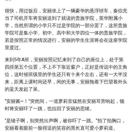
很快，用过饭后，安丽坐上了一辆豪华的悬浮轿车，秦伯充
当了司机开车将安丽送到了就读的贵族学院，英华附属小
学，当然所谓的小学只不过是学院的一部分罢了，这所贵族
学院可是集小学、初中、高中和大学四位一体的贵族学院，
若是按照正常的情况进行，安丽的学生生涯将会在这座学院
里度过。
来到5年A班，安丽按照记忆来到了自己的座位上，处于第
四排第五个位置，不上不下靠近窗户，正好是传说中的主角
位，这时候班级里的学生还只有十来个左右，还有一大半没
来，距离上课时间还早，闲的无事，安丽拖着下巴望着外头
的蓝天发起了呆。
“安丽酱~！”突然间，一道萝莉音猛然在安丽耳旁响起，顿
时将安丽吓了一跳，也拉回了安丽的思绪。
“是绫子啊，别突然出声啊，被你吓了一跳。”拍了拍胸口，
安丽看着眼前一脸得逞的笑容的黑长直可爱小萝莉道。