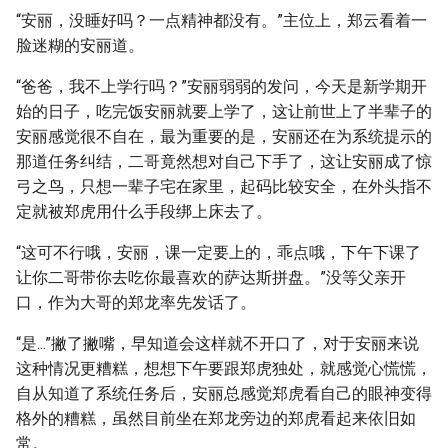
“安丽，没睡好吗？一点精神都没有。”主位上，郑云看着一
脸迷糊的安丽道。
“爸爸，我不上学行吗？”安丽弱弱的发问，今天是新学期开
始的日子，吃完饭安丽就要上学了，这让前世上了半辈子的
安丽感觉很不自在，最为重要的是，安丽还在为系统提示的
那道任务纠结，二哥竟然想对自己下手了，这让安丽成了惊
弓之鸟，只想一辈子宅在家里，起码比较安全，在外头指不
定就被郑虎用什么手段绑上床去了。
“这可不行哦，安丽，课一定要上的，乖点哦，下午下课了
让你二哥带你去吃你最喜欢的萨达斯拼盘。”没等父亲开
口，作为大哥的郑龙率先发话了。
“是...”撇了撇嘴，早知道会这样就不开口了，对于安丽来说
这种情况更糟糕，想想下午要跟郑虎独处，就感觉心慌慌，
自从知道了系统任务后，安丽总感觉郑虎看自己的眼神变得
格外的糟糕，虽然目前坐在郑龙旁边的郑虎看起来依旧如
常。