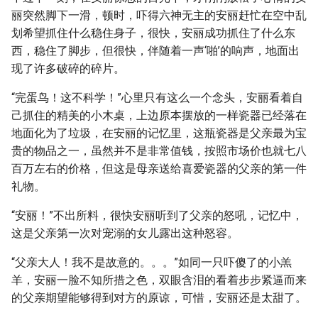
丽突然脚下一滑，顿时，吓得六神无主的安丽赶忙在空中乱
划希望抓住什么稳住身子，很快，安丽成功抓住了什么东
西，稳住了脚步，但很快，伴随着一声‘啪’的响声，地面出
现了许多破碎的碎片。
“完蛋鸟！这不科学！”心里只有这么一个念头，安丽看着自
己抓住的精美的小木桌，上边原本摆放的一样瓷器已经落在
地面化为了垃圾，在安丽的记忆里，这瓶瓷器是父亲最为宝
贵的物品之一，虽然并不是非常值钱，按照市场价也就七八
百万左右的价格，但这是母亲送给喜爱瓷器的父亲的第一件
礼物。
“安丽！”不出所料，很快安丽听到了父亲的怒吼，记忆中，
这是父亲第一次对宠溺的女儿露出这种怒容。
“父亲大人！我不是故意的。。。”如同一只吓傻了的小羔
羊，安丽一脸不知所措之色，双眼含泪的看着步步紧逼而来
的父亲期望能够得到对方的原谅，可惜，安丽还是太甜了。