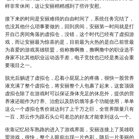
样非常休闲，这让安丽稍稍感到了些许安慰。
接下来的时间是安丽难得的自由时间了，系统任务完结了，
也没其他什么琐事要做的，回到房间，安丽第一时间就是打
开自己房间角落的虚拟仓，没错，这个时代已经有了虚拟游
戏，而让安丽最为惊喜的是，目前最为火热的是自己前世最
为喜爱的游戏英雄联盟，俗称撸啊撸，撸啊撸中的职业选手
身家不比其他职业运动选手差，电子竞技也已经是奥运会重
要项目之一。
脱光后躺进了虚拟仓，忍着小屁屁上的疼痛，很快一股营养
液充满了整个虚拟仓，将安丽整个人包裹了起来，这套顶级
虚拟仓除了在游戏时可以保证身体充足的休息外，提供的营
养液还能作为疗养、治愈以及防饥饿等多个功能使用，单单
这么一个虚拟仓售价就达到了上千万之巨，全世界限量只有
一百，郑云作为跟石头公司老总的好友才能拿到这么一个。
依靠记忆轻车熟路的进入了游戏界面，安丽连接上了英雄联
盟游戏，很快，整个人眼前出现一片色彩，随后一片美丽的