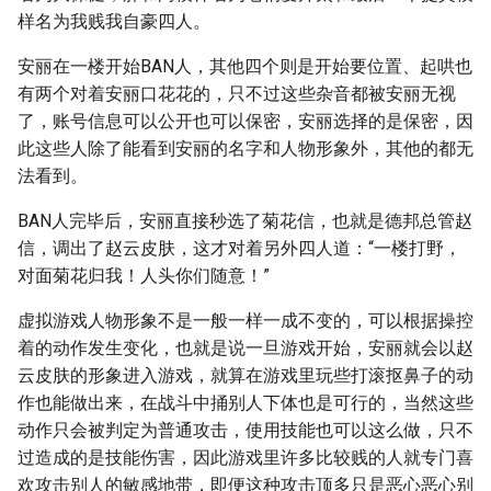
样名为我贱我自豪四人。
安丽在一楼开始BAN人，其他四个则是开始要位置、起哄也
有两个对着安丽口花花的，只不过这些杂音都被安丽无视
了，账号信息可以公开也可以保密，安丽选择的是保密，因
此这些人除了能看到安丽的名字和人物形象外，其他的都无
法看到。
BAN人完毕后，安丽直接秒选了菊花信，也就是德邦总管赵
信，调出了赵云皮肤，这才对着另外四人道：“一楼打野，
对面菊花归我！人头你们随意！”
虚拟游戏人物形象不是一般一样一成不变的，可以根据操控
着的动作发生变化，也就是说一旦游戏开始，安丽就会以赵
云皮肤的形象进入游戏，就算在游戏里玩些打滚抠鼻子的动
作也能做出来，在战斗中捅别人下体也是可行的，当然这些
动作只会被判定为普通攻击，使用技能也可以这么做，只不
过造成的是技能伤害，因此游戏里许多比较贱的人就专门喜
欢攻击别人的敏感地带，即便这种攻击顶多只是恶心恶心别