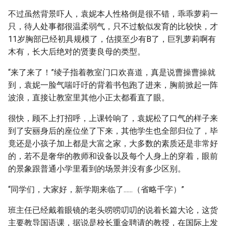
不过虽然背景吓人，袁妮本人性格倒是很不错，乖乖萝莉一
只，待人处事都很温柔弱气，只不过貌似发育的比较快，才
11岁胸部已经初具规模了，估摸至少有B了，巨乳萝莉啊有
木有，长大后绝对的贤妻良母的类型。
“来了来了！”绫子指着教室门口欢喜道，真是说曹操曹操就
到，袁妮一脸气喘吁吁的背着书包跑了进来，胸前掀起一阵
波浪，直接让教室里其他小正太都看直了眼。
很快，顾不上打招呼，上课铃响了，袁妮松了口气的样子来
到了安丽身后的座位坐了下来，其他学生也全部归位了，毕
竟还是小孩子加上都是大富之家，大多数的素质还是非常好
的，若不是奢华的教师和设备以及每个人身上的穿着，眼前
的景象跟普通小学里看到的场景并没有多少区别。
“同学们，大家好，新学期来临了......（省略千字）”
班主任已经戴着眼镜的老头唠唠叨叨的说着长篇大论，这货
主要教导国语课，据说是校长重金聘请的教授，在国际上发