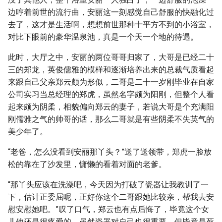
边哼着前世的流行曲，安丽这一刻感觉自己舒服的快融化过
去了，这才是生活啊，想想前世那种十平方不到的小浴室，
对比下眼前的豪华温泉池，真是一个天一个地的待遇。
此时，大厅之中，安丽的两位哥哥归家了，大哥是已经二十
三的郑龙，英俊儒雅的模样和逐渐培养出来的总裁气质看起
来跟自己父亲郑云颇为形似，二哥是二十一岁刚毕业在自家
公司实习当总经理的郑虎，虽然名字颇为阳刚，但整个人看
起来颇为阴柔，相貌偏向郑云的妻子，若说大哥是个充满阳
刚儒雅之气的帅哥的话，那么二哥就是有些阴柔不失英气的
美少年了。
“老爸，怎么没看到安丽那丫头？”送了送领带，郑虎一脸放
松的靠在了沙发里，慵懒的看着对面的老爹。
“那丫头应该在洗澡吧，今天因为打破了瓷器让我教训了一
下，估计正委屈呢，正好你这个二哥跟她比较亲，帮我去安
慰安慰她吧。”叹了口气，郑云也有点后悔了，毕竟这个女
儿他还是很疼爱的，虽然瓷器对自己也很重要，但毕竟是死