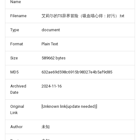
Name
Filename
艾莉尓的TS异界冒险（吸血喵心得：好污）.txt
Type
document
Format
Plain Text
Size
589662 bytes
MD5
632ae69d598c6915b98327e4b5af9d85
Archived
2024-11-16
Date
Original
[Unknown link(update needed)]
Link
Author
未知