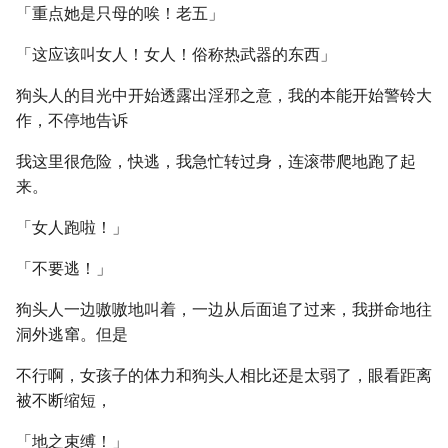
「重点她是只母的唉！老五」
「这应该叫女人！女人！俗称热武器的东西」
狗头人的目光中开始透露出淫邪之意，我的本能开始警铃大
作，不停地告诉
我这里很危险，快逃，我急忙转过身，连滚带爬地跑了起
来。
「女人跑啦！」
「不要逃！」
狗头人一边嗷嗷地叫着，一边从后面追了过来，我拼命地往
洞外逃窜。但是
不行啊，女孩子的体力和狗头人相比还是太弱了，眼看距离
被不断缩短，
「地之束缚！」