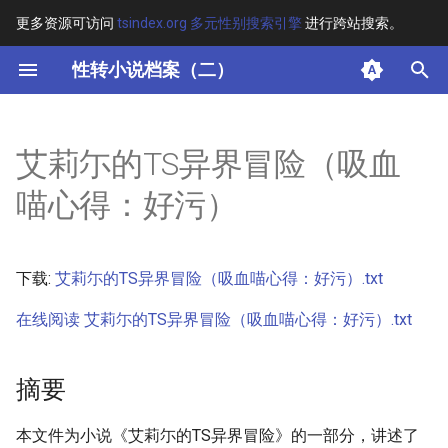
更多资源可访问
tsindex.org 多元性别搜索引擎
进行跨站搜索。
键
性转小说档案（二）
入
摘要
以
艾莉尓的TS异界冒险（吸血
开
其他信息 [Processed Page
喵心得：好污）
Metadata]
始
搜
正文
下载:
艾莉尓的TS异界冒险（吸血喵心得：好污）.txt
索
在线阅读 艾莉尓的TS异界冒险（吸血喵心得：好污）.txt
摘要
本文件为小说《艾莉尓的TS异界冒险》的一部分，讲述了