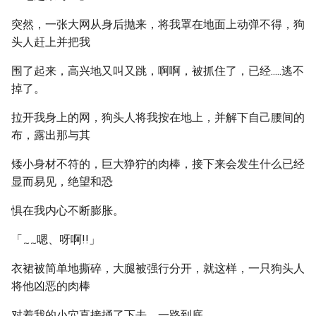
突然，一张大网从身后抛来，将我罩在地面上动弹不得，狗
头人赶上并把我
围了起来，高兴地又叫又跳，啊啊，被抓住了，已经.....逃不
掉了。
拉开我身上的网，狗头人将我按在地上，并解下自己腰间的
布，露出那与其
矮小身材不符的，巨大狰狞的肉棒，接下来会发生什么已经
显而易见，绝望和恐
惧在我内心不断膨胀。
「
嗯、呀啊!!」
~
~
衣裙被简单地撕碎，大腿被强行分开，就这样，一只狗头人
将他凶恶的肉棒
对着我的小穴直接捅了下去，一路到底。