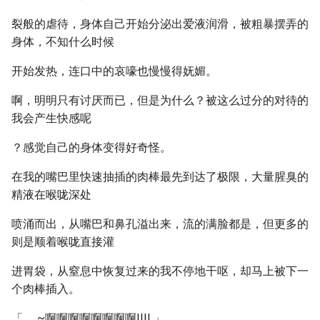
裂般的虐待，身体自己开始分泌出爱液润滑，被粗暴摆弄的
身体，不知什么时候
开始发热，连口中的哀嚎也慢慢得妩媚。
啊，明明只有讨厌而已，但是为什么？被这么过分的对待的
我会产生快感呢
？感觉自己的身体变得好奇怪。
在我的嘴巴里快速抽插的肉棒最先到达了极限，大量腥臭的
精液在喉咙深处
喷涌而出，从嘴巴和鼻孔溢出来，流的满脸都是，但更多的
则是顺着喉咙直接灌
进胃袋，从窒息中恢复过来的我不停地干呕，却马上被下一
个肉棒插入。
「
~啊啊啊啊啊啊啊啊!!!! 」，