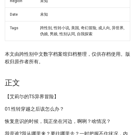
Region
未知
Date
未知
Tags
跨性别, 性转小说, 美国, 奇幻冒险, 成人向, 异世界,
伪娘, 男娘, 性别认同, 自我探索
本文由跨性别中文数字档案馆归档整理，仅供存档使用。版
权归原作者所有。
正文
【艾莉尓的TS异界冒险】
01.性转穿越之后该怎么办？
恢复意识的时候，我正坐在河边，啊咧？啥情况？
我是谁?我从哪里来？要往哪里去？一时把握不住状况，内