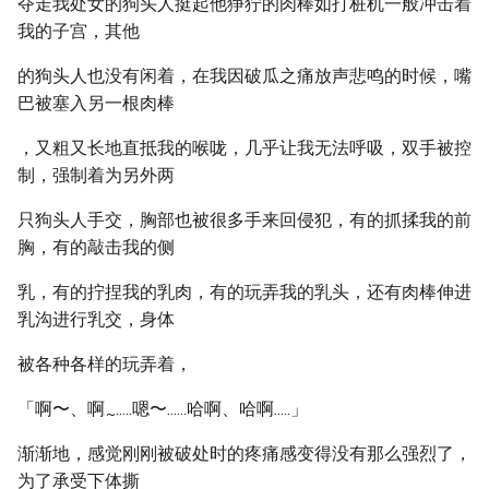
夺走我处女的狗头人挺起他狰狞的肉棒如打桩机一般冲击着
我的子宫，其他
的狗头人也没有闲着，在我因破瓜之痛放声悲鸣的时候，嘴
巴被塞入另一根肉棒
，又粗又长地直抵我的喉咙，几乎让我无法呼吸，双手被控
制，强制着为另外两
只狗头人手交，胸部也被很多手来回侵犯，有的抓揉我的前
胸，有的敲击我的侧
乳，有的拧捏我的乳肉，有的玩弄我的乳头，还有肉棒伸进
乳沟进行乳交，身体
被各种各样的玩弄着，
「啊〜、啊
.....嗯〜......哈啊、哈啊.....」
~
渐渐地，感觉刚刚被破处时的疼痛感变得没有那么强烈了，
为了承受下体撕