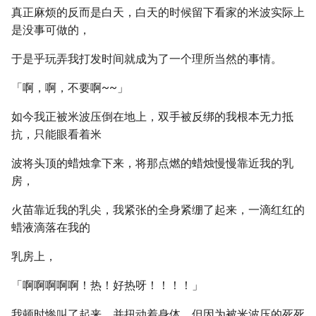
真正麻烦的反而是白天，白天的时候留下看家的米波实际上
是没事可做的，
于是乎玩弄我打发时间就成为了一个理所当然的事情。
「啊，啊，不要啊~~」
如今我正被米波压倒在地上，双手被反绑的我根本无力抵
抗，只能眼看着米
波将头顶的蜡烛拿下来，将那点燃的蜡烛慢慢靠近我的乳
房，
火苗靠近我的乳尖，我紧张的全身紧绷了起来，一滴红红的
蜡液滴落在我的
乳房上，
「啊啊啊啊啊！热！好热呀！！！！」
我顿时惨叫了起来，并扭动着身体，但因为被米波压的死死