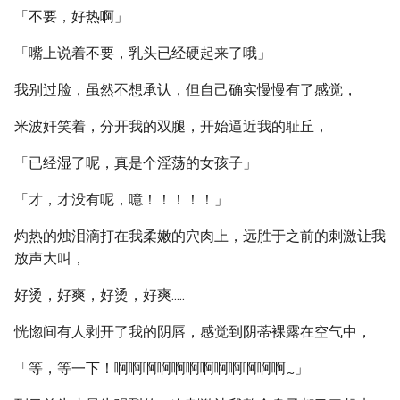
「不要，好热啊」
「嘴上说着不要，乳头已经硬起来了哦」
我别过脸，虽然不想承认，但自己确实慢慢有了感觉，
米波奸笑着，分开我的双腿，开始逼近我的耻丘，
「已经湿了呢，真是个淫荡的女孩子」
「才，才没有呢，噫！！！！！」
灼热的烛泪滴打在我柔嫩的穴肉上，远胜于之前的刺激让我
放声大叫，
好烫，好爽，好烫，好爽.....
恍惚间有人剥开了我的阴唇，感觉到阴蒂裸露在空气中，
「等，等一下！啊啊啊啊啊啊啊啊啊啊啊啊
」
~